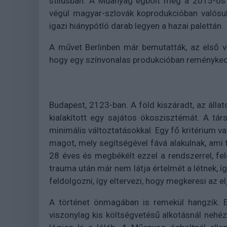
stílusban. A Műanyag égbolt még a 2015-ös I
végül magyar-szlovák koprodukcióban valósul
igazi hiánypótló darab legyen a hazai palettán.
A művet Berlinben már bemutatták, az első 
hogy egy színvonalas produkcióban reményked
Budapest, 2123-ban. A föld kiszáradt, az állat
kialakított egy sajátos ökoszisztémát. A tá
minimális változtatásokkal. Egy fő kritérium va
magot, mely segítségével fává alakulnak, ami 
28 éves és megbékélt ezzel a rendszerrel, fe
trauma után már nem látja értelmét a létnek, íg
feldolgozni, így eltervezi, hogy megkeresi az el
A történet önmagában is remekül hangzik. E
viszonylag kis költségvetésű alkotásnál nehéz 