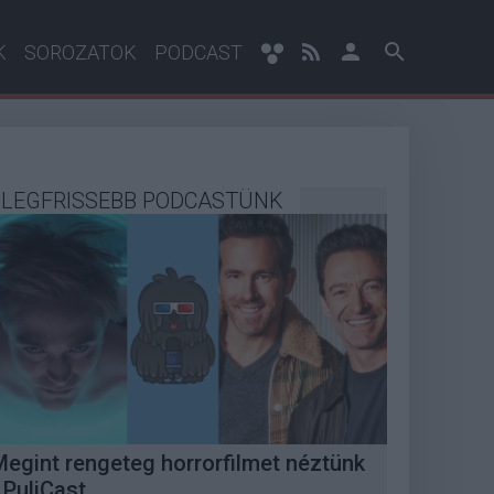
K
SOROZATOK
PODCAST
LEGFRISSEBB PODCASTÜNK
Megint rengeteg horrorfilmet néztünk
 PuliCast