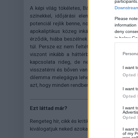
participants
A képi világ tökéletes, Bánóczkiék ki is haszn
Downstream 
színekkel, időjárási elemekkel, környezetei
Please note
potenciál rejlik benne, noha a részletek korá
information 
apokaliptikus közeg inkább szimbolikus sík
deny consent
in below Go
érződik, hiába beszélnek durva viharokról, a F
túl. Persze ez nem feltétlenül gond, csak ado
viszont inkább a háttérben hagyta ezeket a
Persona
kapcsolata rideg, de nem menthetetlen, a 
I want t
visszatérni és bőven van idejük egy szép életr
Opted 
dilemma melegágya lehetne, melyet a múltbé
azt, hogy minden rendben lenne az arányokkal.
I want t
Opted 
Ezt láttad már?
I want 
Advertis
Opted 
Rengeteg hír, cikk és kritika vár ezen kívül is a
kiválogatjuk neked azokat, amikről biztosan n
I want t
of my P
was col