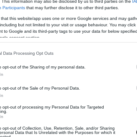
. This information may also be disclosed by us to third parties on the
IA
álják az ebben rejlő potenciált és ügyesen játszanak a
Participants
that may further disclose it to other third parties.
 tényezőkkel. A sztori nemkülönben kreatív, rengeteg
 that this website/app uses one or more Google services and may gath
ntsem annyira komplexek, mint elsőre tűnnek. A poszt-
including but not limited to your visit or usage behaviour. You may click 
on mozog, a tényleges fenyegetés nem különösebben
 to Google and its third-party tags to use your data for below specifi
ogle consent section.
öld jelen állapotában is sokkal extrémebb eseteket élt
tt volna némi pluszt a világépítéshez. A rendezőpáros
z elemeket és hőseinkre koncentrált. Stefan és Nóra
l Data Processing Opt Outs
férfi igyekszik meggyőzni a nőt, hogy van értelme
o opt-out of the Sharing of my personal data.
e. Kettejük nézetei, ideológiai különbsége egy morális
In
li trauma koronáz meg, de sajnos ismét nem éreztem
o opt-out of the Sale of my Personal Data.
In
to opt-out of processing my Personal Data for Targeted
ing.
In
 Puliwoodon. Iratkozz fel a hírlevelünkre, mert
em akarsz lemaradni.
o opt-out of Collection, Use, Retention, Sale, and/or Sharing
ersonal Data that Is Unrelated with the Purposes for which it
lected.