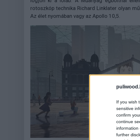
lógjon ki a lóláb. A Műanyag égboltnál elle
rotoszkóp technika Richard Linklater olyan mű
Az élet nyomában vagy az Apollo 10,5.
puliwood.
If you wish 
sensitive in
confirm you
continue se
information 
further disc