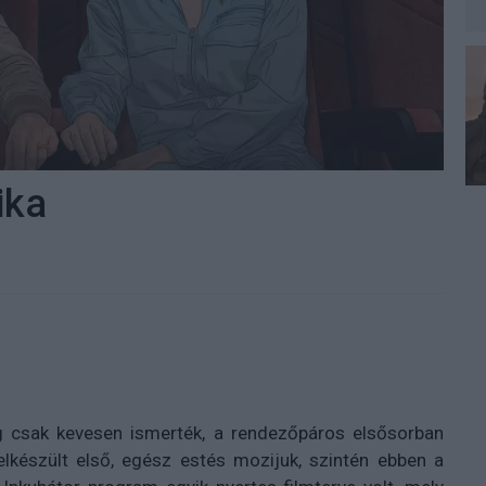
ika
g csak kevesen ismerték, a rendezőpáros elsősorban
elkészült első, egész estés mozijuk, szintén ebben a