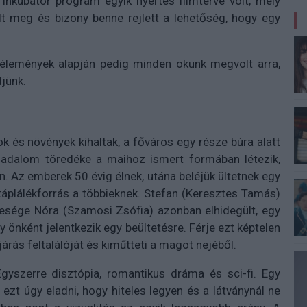
nkubátor program egyik nyertes filmterve volt, mely
t meg és bizony benne rejlett a lehetőség, hogy egy
vélemények alapján pedig minden okunk megvolt arra,
jünk.
ok és növények kihaltak, a főváros egy része búra alatt
rsadalom töredéke a maihoz ismert formában létezik,
n. Az emberek 50 évig élnek, utána beléjük ültetnek egy
táplálékforrás a többieknek. Stefan (Keresztes Tamás)
lesége Nóra (Szamosi Zsófia) azonban elhidegült, egy
y önként jelentkezik egy beültetésre. Férje ezt képtelen
járás feltalálóját és kiműtteti a magot nejéből.
gyszerre disztópia, romantikus dráma és sci-fi. Egy
ezt úgy eladni, hogy hiteles legyen és a látványnál ne