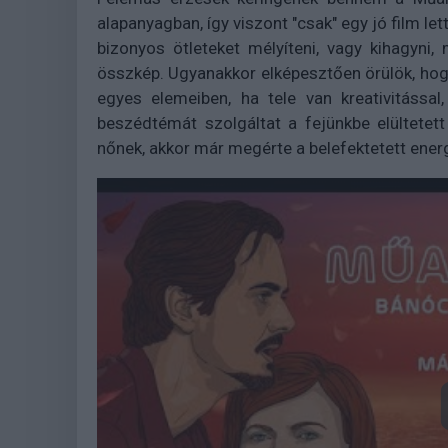
alapanyagban, így viszont "csak" egy jó film let
bizonyos ötleteket mélyíteni, vagy kihagyn
összkép. Ugyanakkor elképesztően örülök, hogy
egyes elemeiben, ha tele van kreativitássa
beszédtémát szolgáltat a fejünkbe elültetett
nőnek, akkor már megérte a belefektetett energ