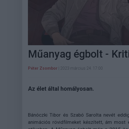
Műanyag égbolt - Krit
Péter Zsombor
|
2023 március 24. 17:00
Az élet által homályosan.
Bánóczki Tibor és Szabó Sarolta nevét eddi
animációs rövidfilmeket készített, ám most 