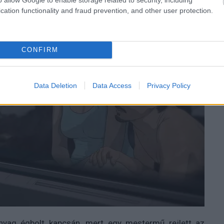
cation functionality and fraud prevention, and other user protection.
CONFIRM
Data Deletion
Data Access
Privacy Policy
yag égbolt kapcsán, mert egy mestermű rejlett az