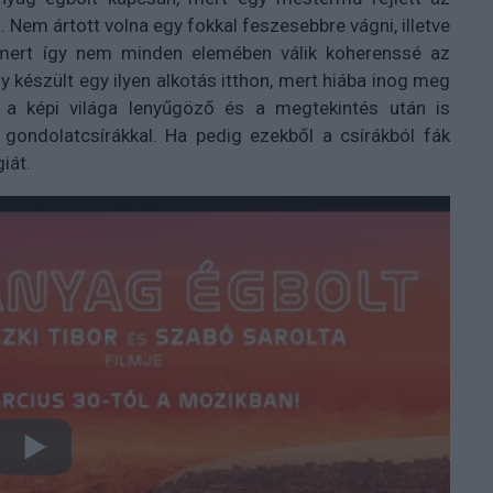
t. Nem ártott volna egy fokkal feszesebbre vágni, illetve
i, mert így nem minden elemében válik koherenssé az
 készült egy ilyen alkotás itthon, mert hiába inog meg
l, a képi világa lenyűgöző és a megtekintés után is
 gondolatcsírákkal. Ha pedig ezekből a csírákból fák
iát.