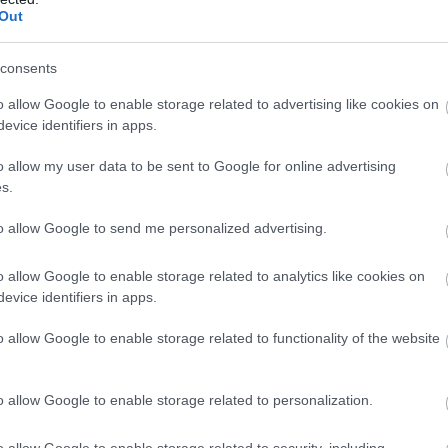
Out
gismertem és azt elfogadom.
consents
o allow Google to enable storage related to advertising like cookies on
evice identifiers in apps.
o allow my user data to be sent to Google for online advertising
s.
i az, aki eldobja magától az éveit, illetve ki az, aki
ntos kérdéseket, melyekre egy külön filmet fel lehetne
to allow Google to send me personalized advertising.
öbb dialógus, vagy a mozishoz hasonló bensőséges
o allow Google to enable storage related to analytics like cookies on
óra változásai így kevésbé érződnek megalapozottnak,
evice identifiers in apps.
 harmadban fordul meg, szerencsére itt már jóval
 vonal lassacskán az előtérbe kúszik és úgy beszél az
o allow Google to enable storage related to functionality of the website
ett a tartalmat is szolgálja. Az itt felmerülő evolúciós
l karöltve szép keretbe foglalják a történetet, megadva
o allow Google to enable storage related to personalization.
o allow Google to enable storage related to security, including