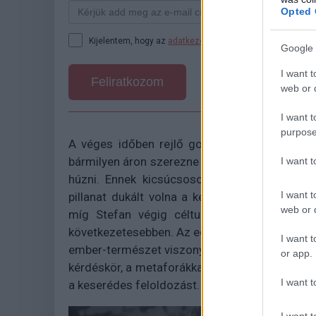
Opted 
Kijelentem, hogy az
adatkezelési nyilatkozat
tartalmát me
Google 
I want t
Feliratkozom
web or d
I want t
purpose
A véges időben rejlő gondolatiság, miszerint k
bármilyen áron szerezne még, szintén felvet fo
I want 
húzni. Ennek kicsúcsosodásához azonban t
I want t
pillanat dukált volna a két főszereplőnek. N
web or d
míg Stefan végig céltudatos. Ez az utolsó
következetesebben. Az eddig is hangsúlyos öko
I want t
ember-természet viszonyról, hogy a felszín mell
or app.
kérdéskör, a metaforákkal és a szerelmi szálla
I want t
a keserédes feloldozást.
I want t