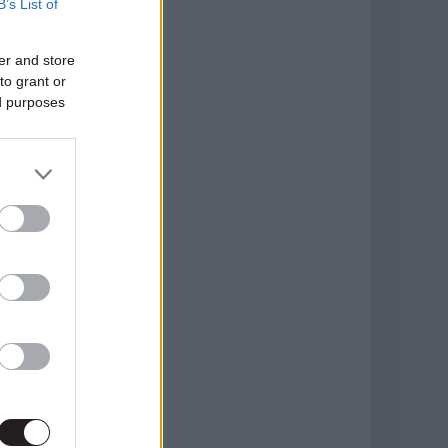
B’s List of
er and store
to grant or
ed purposes