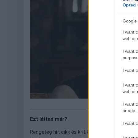
Opted 
Google 
I want t
web or d
I want t
purpose
I want 
I want t
web or d
I want t
or app.
Ezt láttad már?
I want t
Rengeteg hír, cikk és kritika vár ezen kívül is a
I want t