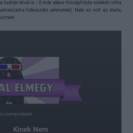
 ha tudtán kívül is - ő már akkor Középfölde vidékét rótta
lvészetre fókuszáló jelenetek). Neki ez volt az élete,
sztani.
ési szempontjaink
Kinek Nem