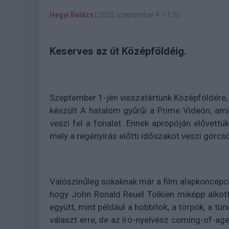
Hegyi Balázs
|
2022 szeptember 4. 11:00
Keserves az út Középföldéig.
Szeptember 1-jén visszatértünk Középföldére, u
készült A hatalom gyűrűi a Prime Videón, am
veszi fel a fonalat. Ennek apropóján elővettük
mely a regényírás előtti időszakot veszi górcső
Valószínűleg sokaknak már a film alapkoncepció
hogy John Ronald Reuel Tolkien miképp alkot
együtt, mint például a hobbitok, a törpök, a 
választ erre, de az író-nyelvész coming-of-age