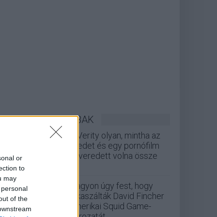
LEGOLVASOTTABBAK
A Verity olyan, mintha az
Eredet és egy pornófilm
keveredett volna össze
sonal or
ection to
ou may
Nagyon úgy fest, hogy
 personal
elkaszálták David Fincher
out of the
amerikai Squid Game-
 downstream
sorozatát