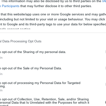
. This information may also be disclosed by us to third parties on the
IA
nyarú gyerekkorát, tanulmányait és az első világháború
Participants
that may further disclose it to other third parties.
y este kiskorában, hogy édesanyja (Laura Donnelly) ne
 that this website/app uses one or more Google services and may gath
es MacCallum), de korai halála miatt a gyerekek az őket
including but not limited to your visit or usage behaviour. You may click 
dozása alá kerültek. A film során betekintést nyerünk
 to Google and its third-party tags to use your data for below specifi
 Collins) és társasági életébe, illetve nyelvészeti
ogle consent section.
 tünde nyelv megalkotásához és kidolgozásához.
l Data Processing Opt Outs
Tolkienról szól. Csakhogy értsük: nem az a gond, hogy a
ban a rendező, hanem mindezt elképesztő tárgyilagosan
o opt-out of the Sharing of my personal data.
tak, látjuk és értjük, hogy miből mi következik, de a
In
t, melyen egy percig sem érezni a valódi tétet (értsd:
en karakteréhez - itt ez nem jött át), ami mellesleg a
o opt-out of the Sale of my Personal Data.
In
ehát nem Tolkien személyében keresendő, hanem a
a koncepciójával, mégis abba bukott bele.
to opt-out of processing my Personal Data for Targeted
ing.
In
o opt-out of Collection, Use, Retention, Sale, and/or Sharing
ersonal Data that Is Unrelated with the Purposes for which it
lected.