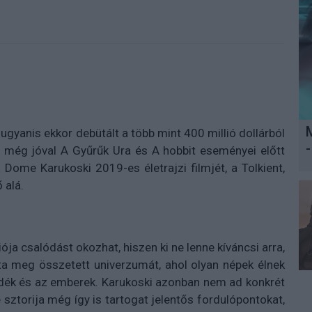
gyanis ekkor debütált a több mint 400 millió dollárból
-
i még jóval A Gyűrűk Ura és A hobbit eseményei előtt
 Dome Karukoski 2019-es életrajzi filmjét, a Tolkient,
 alá.
ja csalódást okozhat, hiszen ki ne lenne kíváncsi arra,
ta meg összetett univerzumát, ahol olyan népek élnek
tündék és az emberek. Karukoski azonban nem ad konkrét
 sztorija még így is tartogat jelentős fordulópontokat,