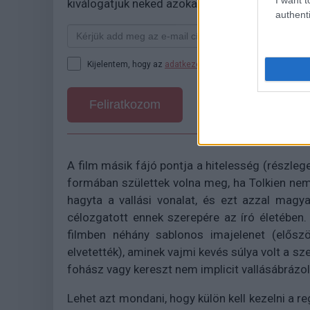
kiválogatjuk neked azokat, amikről biztosan n
authenti
Kijelentem, hogy az
adatkezelési nyilatkozat
tartalmát me
Feliratkozom
A film másik fájó pontja a hitelesség (részle
formában születtek volna meg, ha Tolkien nem 
hagyta a vallási vonalat, és ezt azzal magy
célozgatott ennek szerepére az író életében
filmben néhány sablonos imajelenet (előszö
elvetették), aminek vajmi kevés súlya volt a 
fohász vagy kereszt nem implicit vallásábrázo
Lehet azt mondani, hogy külön kell kezelni a r