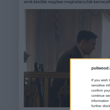
amik később nagyban meghatározták karrierjét
puliwood.
If you wish 
sensitive in
confirm you
continue se
information 
further disc