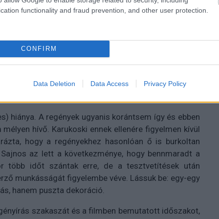
em akarsz lemaradni.
cation functionality and fraud prevention, and other user protection.
gismertem és azt elfogadom.
CONFIRM
Data Deletion
Data Access
Privacy Policy
ges) hiánya. A regények ugyanis korántsem így és ebben
mélyen hívő. Karukoski ennek ellenére figyelmen kívül
arázta, hogy a regényekhez hasonlóan ő is burkoltan
. Sajnos az lett a következménye, hogy bennmaradt a
r több időt szántak erre, de a tesztvetítések után
szerző munkásságát figyelembe véve. Lássuk be: egy-egy
lás, hanem puszta dekoráció.
egényírás szakaszát és a filmben bemutatott időszakot,