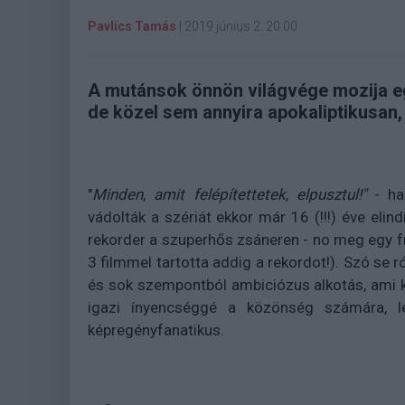
Pavlics Tamás
|
2019 június 2. 20:00
A mutánsok önnön világvége mozija egyb
de közel sem annyira apokaliptikusan, 
"
Minden
,
amit
felépítettetek
,
elpusztul!"
- h
vádolták a szériát ekkor már 16 (!!!) éve elin
rekorder a szuperhős zsáneren - no meg egy fr
3 filmmel tartotta addig a rekordot!). Szó se r
és sok szempontból ambiciózus alkotás, ami k
igazi ínyencséggé a közönség számára, l
képregényfanatikus.