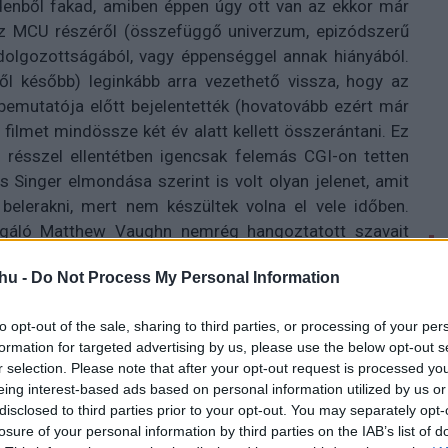
enből fakad, amiben éppen úgy ott van az ekkor már
z MCU részéről (összefüggő univerzum, epizódszerű
idolgozottságából, vagy éppenséggel annak hiányából.
ől később) leginkább arra vezethető vissza, hogy az
bemutatója előtt bejelentették (hovatovább ezért már
 filmet mindössze két év alatt kellett összerántani. Ez
 résszel ellentétben igencsak felemás CGI-on tetten
 Singer elmondása szerint is volt olyan jelenet, amit
belerakni, mert nem készültek volna el vele időben.
rigáló Matthew Vaughn nemrég hangoztatott szavait
g az előző résszel némileg csapdahelyzetbe vezették
hu -
Do Not Process My Personal Information
szetettségére az Apokalipszis trilógiazárlatként nem
to opt-out of the sale, sharing to third parties, or processing of your per
formation for targeted advertising by us, please use the below opt-out s
r selection. Please note that after your opt-out request is processed y
eing interest-based ads based on personal information utilized by us or
disclosed to third parties prior to your opt-out. You may separately opt-
losure of your personal information by third parties on the IAB’s list of