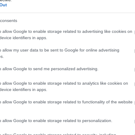
Out
zámít, a címszereplő Apokalipszis világméretű - és a
mára tökéletesen rímel ez a megalománia, ennél fogva
consents
gyszabású X-kaland. Még akkor is, ha Singer nem ez a
et Emmerich életművéből (a nyitány John Ottman
o allow Google to enable storage related to advertising like cookies on
űen a
Csillagkaput
idézi, de egy-egy beállításban
A
evice identifiers in apps.
), ugyanakkor nem tagadja meg önmagát, hiszen a film
o allow my user data to be sent to Google for online advertising
s.
to allow Google to send me personalized advertising.
o allow Google to enable storage related to analytics like cookies on
evice identifiers in apps.
o allow Google to enable storage related to functionality of the website
o allow Google to enable storage related to personalization.
o allow Google to enable storage related to security, including