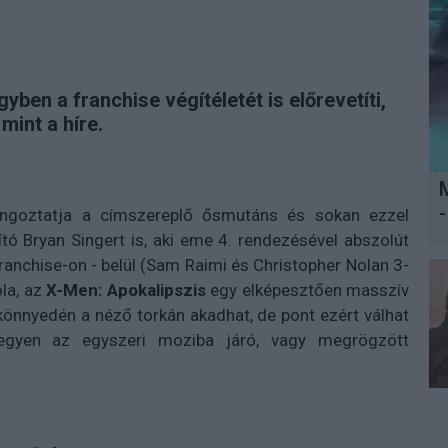
en a franchise végítéletét is előrevetíti,
mint a híre.
-
angoztatja a címszereplő ősmutáns és sokan ezzel
dító Bryan Singert is, aki eme 4. rendezésével abszolút
anchise-on - belül (Sam Raimi és Christopher Nolan 3-
óla, az
X-Men: Apokalipszis
egy elképesztően masszív
önnyedén a néző torkán akadhat, de pont ezért válhat
egyen az egyszeri moziba járó, vagy megrögzött