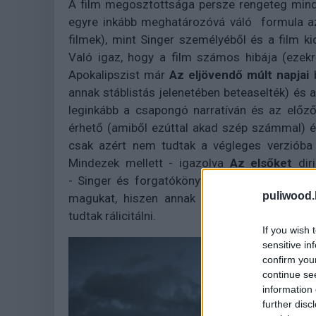
A film megosztottsága persze rengeteg mind
egyre inkább meghatározóvá váló formula a
filmek), mint Singer személyéből és a film k
Való igaz, hogy a film számos hibája (ezekr
Apokalipszist már
Az eljövendő múlt napjai
annak stáblistás jelenetében beteaselték) és a
leginkább a csapongó narratíván és az előző
érhető (amiből ezúttal akad szép számmal) és
csak azért nem tudtak a végleges verzióba 
Mindezek mellett - igazolva
Az elsőket
di
- Singer és forgatókönyvírója, Simon Kinber
puliwood.
magukat, hiszen annak all star gálájára, ös
tudtak rálicitálni.
If you wish 
sensitive in
confirm you
continue se
information 
further disc