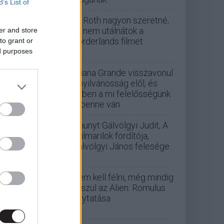
B’s List of
Eli Roth nagyon szeretné,
ha nem utálnátok a
er and store
Borderlands filmet
to grant or
ed purposes
Ariana Grande visszavonul
a nyilvánosság elől, és
ebben a mi felelősségünk
is benne van
Elhunyt Gálvölgyi Judit, A
szilmarilok fordítója,
Gálvölgyi János felesége
Nem kell félni, még mindig
készül az Alien: Romulus
folytatása