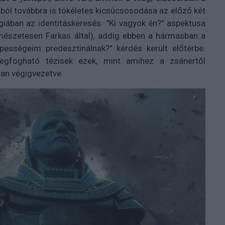
ból továbbra is tökéletes kicsúcsosodása az előző két
ógiában az identitáskeresés "Ki vagyok én?" aspektusa
mészetesen Farkas által), addig ebben a hármasban a
pességeim predesztinálnak?" kérdés került előtérbe.
megfogható tézisek ezek, mint amihez a zsánertől
an végigvezetve.