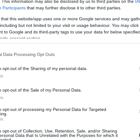
. This information may also be disclosed by us to third parties on the
IA
Participants
that may further disclose it to other third parties.
 that this website/app uses one or more Google services and may gath
including but not limited to your visit or usage behaviour. You may click 
 to Google and its third-party tags to use your data for below specifi
ogle consent section.
l Data Processing Opt Outs
o opt-out of the Sharing of my personal data.
In
o opt-out of the Sale of my Personal Data.
In
tervezték ezt, hanem a teljesen új alapokra helyezett
sszegezni szerették volna az addigiakat ahelyett, hogy
to opt-out of processing my Personal Data for Targeted
ing.
oeticája szerint is a franchise egyik alaptézise, hogy
In
ehhez elég megnézni nemcsak az előző két epizódot,
o opt-out of Collection, Use, Retention, Sale, and/or Sharing
itt a 80-as évek settingje ellenére leginkább a 90-es
ersonal Data that Is Unrelated with the Purposes for which it
trófafilmjeit használták kiindulási alapnak. Noha
lected.