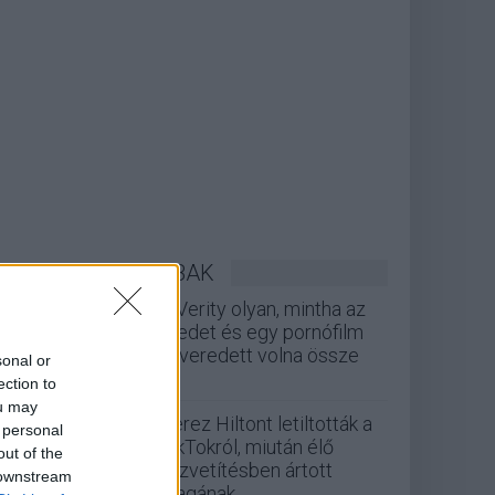
LEGOLVASOTTABBAK
A Verity olyan, mintha az
Eredet és egy pornófilm
keveredett volna össze
sonal or
ection to
ou may
Perez Hiltont letiltották a
 personal
TikTokról, miután élő
out of the
közvetítésben ártott
 downstream
magának