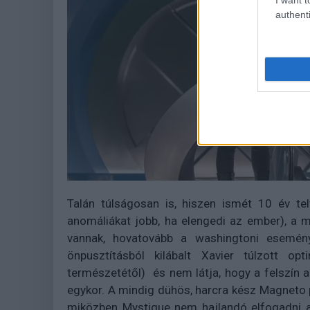
authenti
Talán túlságosan is, hiszen ismét 10 év te
anomáliákat jobb, ha elengedi az ember), a 
vannak, hovatovább a washingtoni esemén
önpusztításból kilábalt Xavier túlzott
természetétől) és nem látja, hogy a felszín 
egykor. A mindig dühös, harcra kész Magneto p
miközben Mystique nem hajlandó elfogadni azt