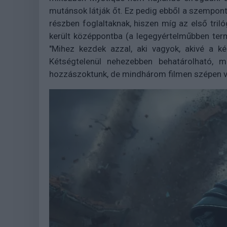
mutánsok látják őt. Ez pedig ebből a szempont
részben foglaltaknak, hiszen míg az első tril
került középpontba (a legegyértelműbben ter
"Mihez kezdek azzal, aki vagyok, akivé a ké
Kétségtelenül nehezebben behatárolható, 
hozzászoktunk, de mindhárom filmen szépen v