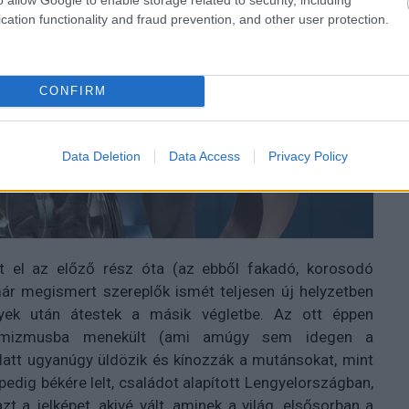
cation functionality and fraud prevention, and other user protection.
CONFIRM
Data Deletion
Data Access
Privacy Policy
lt el az előző rész óta (az ebből fakadó, korosodó
már megismert szereplők ismét teljesen új helyzetben
yek után átestek a másik végletbe. Az ott éppen
 optimizmusba menekült (ami amúgy sem idegen a
alatt ugyanúgy üldözik és kínozzák a mutánsokat, mint
edig békére lelt, családot alapított Lengyelországban,
 a jelképet, akivé vált, aminek a világ, elsősorban a