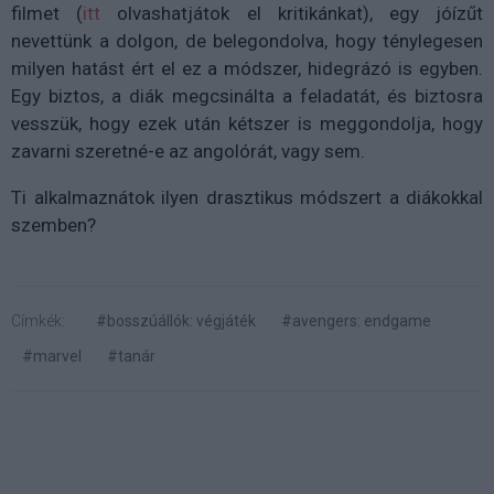
filmet (
itt
olvashatjátok el kritikánkat), egy jóízűt
nevettünk a dolgon, de belegondolva, hogy ténylegesen
milyen hatást ért el ez a módszer, hidegrázó is egyben.
Egy biztos, a diák megcsinálta a feladatát, és biztosra
vesszük, hogy ezek után kétszer is meggondolja, hogy
zavarni szeretné-e az angolórát, vagy sem.
Ti alkalmaznátok ilyen drasztikus módszert a diákokkal
szemben?
Címkék:
#bosszúállók: végjáték
#avengers: endgame
#marvel
#tanár