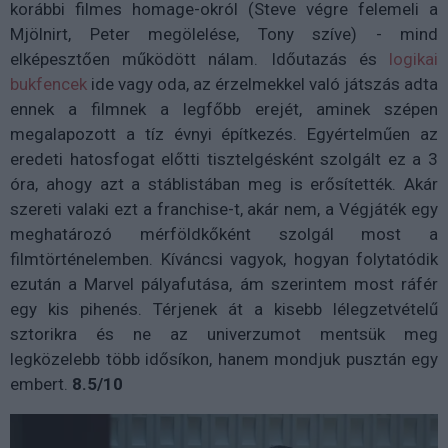
korábbi filmes homage-okról (Steve végre felemeli a
Mjölnirt, Peter megölelése, Tony szíve) - mind
elképesztően működött nálam. Időutazás és
logikai
bukfencek
ide vagy oda, az érzelmekkel való játszás adta
ennek a filmnek a legfőbb erejét, aminek szépen
megalapozott a tíz évnyi építkezés. Egyértelműen az
eredeti hatosfogat előtti tisztelgésként szolgált ez a 3
óra, ahogy azt a stáblistában meg is erősítették. Akár
szereti valaki ezt a franchise-t, akár nem, a Végjáték egy
meghatározó mérföldkőként szolgál most a
filmtörténelemben. Kíváncsi vagyok, hogyan folytatódik
ezután a Marvel pályafutása, ám szerintem most ráfér
egy kis pihenés. Térjenek át a kisebb lélegzetvételű
sztorikra és ne az univerzumot mentsük meg
legközelebb több idősíkon, hanem mondjuk pusztán egy
embert.
8.5/10