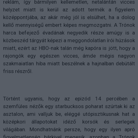
reklám, így bármilyen kellemetlen, netalántán vicces
helyzet miatt is kerül az adott termék a figyelem
középpontjába, az akár még jól is elsülhet, ha a dolog
kellő mennyiségű embert képes megmozgatni. A Trónok
harca befejező évadának negyedik része amúgy is a
közbeszéd tárgyát képezi a meggondolatlan írói húzások
miatt, ezért az HBO-nak talán még kapóra is jött, hogy a
rajongók egy egészen vicces, ámde mégis nagyon
szakmaiatlan hiba miatt beszélnek a hajnalban debütált
friss részről.
Történt ugyanis, hogy az epizód 14 percében a
szemfüles nézők egy starbucksos poharat szúrtak ki az
asztalon, ami valljuk be, eléggé utópisztikusnak hat a
középkori állapotokat idéző korsók és serlegek
világában. Mondhatnánk persze, hogy egy ilyen apró
figyelmetlenség bárkivel megesik, azonban a Trónok