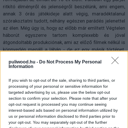
ritkító élményről és jelenségről beszélünk, ami engem,
annak 3 órás játékideje alatt végig, maradéktalanul
szórakoztatni tudott, néhány egészen parádés jelenettel
az élen. Még úgy is, hogy az előbb már említett Végtelen
háborút egyszerre tartom komplexebb és jóval
átgondoltabb produkciónak, ami az előző filmek nélkül is
könnyedén megáll a lábán - de ez egy másik történet.
Mindez viszont mit sem változtat a tényen, hogy a
puliwood.hu -
Do Not Process My Personal
Bosszúállók: Végjátékra abszolút megérte várni, és
Information
gyönyörűen keretbe foglalja az első Vasember-film óta
történeteket.
8/10
If you wish to opt-out of the sale, sharing to third parties, or
processing of your personal or sensitive information for
targeted advertising by us, please use the below opt-out
section to confirm your selection. Please note that after your
opt-out request is processed you may continue seeing
interest-based ads based on personal information utilized by
us or personal information disclosed to third parties prior to
your opt-out. You may separately opt-out of the further