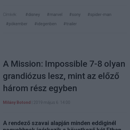
Címkék:
#disney
#marvel
#sony
#spider-man
#pókember
#idegenben
#trailer
A Mission: Impossible 7-8 olyan
grandiózus lesz, mint az előző
három rész egyben
Milány Botond
|
2019 május 6. 14:00
A rendező szavai alapján minden eddiginél
nagyobbnak ígérkezik a következő két Ethan