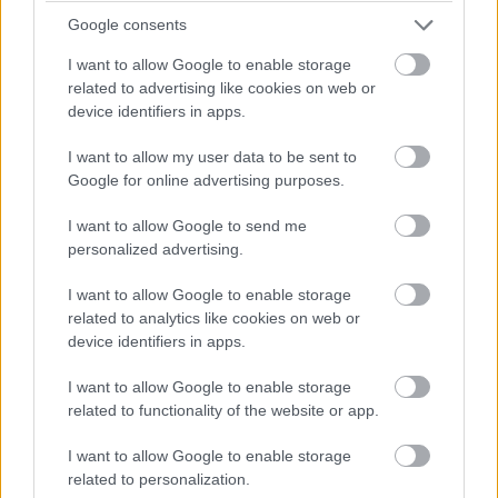
azt az erős tematikai vonalat, amely mondjuk a
Fekete
Google consents
Párducnál
, vagy A galaxis őrzői 2-nél jelen volt (és
amelyek még mindig erősen rezonálnak bennem), de
I want to allow Google to enable storage
ennek ellenére nehezen tudok rá haragudni. Szép munka,
related to advertising like cookies on web or
device identifiers in apps.
méltó és kielégítő lezárás így is.
8/10
I want to allow my user data to be sent to
Bagi Levente -
Bevállalós, humoros és letaglózó. A
Google for online advertising purposes.
Bosszúállók: Végjáték tökéletes zárása a Marvel Filmes
Univerzum tíz éves történetfolyamának, ami olyannyira
I want to allow Google to send me
kielégítő befejezést ad, hogy azt sem bánnám, ha ez
personalized advertising.
lenne az utolsó Marvel film, amit valaha látok. A
I want to allow Google to enable storage
visszafogott marketingnek hála számos meglepetést
related to analytics like cookies on web or
képes okozni a film, amelyek feszülté teszik ezt a három
device identifiers in apps.
órát. A Russo-tesók beleadtak apait, anyait. Karakterívek
érnek révbe keserédes módon, rajongói vágyak
I want to allow Google to enable storage
related to functionality of the website or app.
teljesülnek kiérdemelt formában, mindemellett pedig egy
olyan finálét kapunk, ami fundamentálisan változtatja
I want to allow Google to enable storage
meg az MFU-t. Bele lehet-e kötni a filmbe? Hogyne
related to personalization.
lehetne! De az a közösségkovácsoló erő, amit a Végjáték