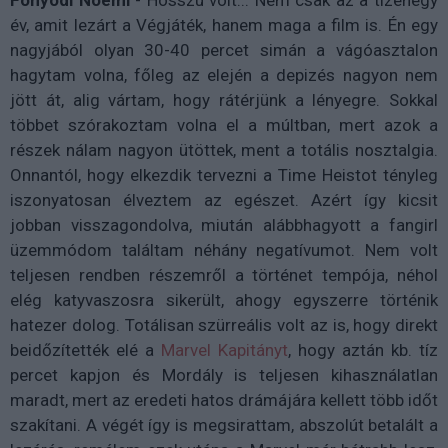
Fonyódi Noémi
- Hosszú volt... Nem csak az a tizenegy
év, amit lezárt a Végjáték, hanem maga a film is. Én egy
nagyjából olyan 30-40 percet simán a vágóasztalon
hagytam volna, főleg az elején a depizés nagyon nem
jött át, alig vártam, hogy rátérjünk a lényegre. Sokkal
többet szórakoztam volna el a múltban, mert azok a
részek nálam nagyon ütöttek, ment a totális nosztalgia.
Onnantól, hogy elkezdik tervezni a Time Heistot tényleg
iszonyatosan élveztem az egészet. Azért így kicsit
jobban visszagondolva, miután alábbhagyott a fangirl
üzemmódom találtam néhány negatívumot. Nem volt
teljesen rendben részemről a történet tempója, néhol
elég katyvaszosra sikerült, ahogy egyszerre történik
hatezer dolog. Totálisan szürreális volt az is, hogy direkt
beidőzítették elé a
Marvel Kapitányt
, hogy aztán kb. tíz
percet kapjon és Mordály is teljesen kihasználatlan
maradt, mert az eredeti hatos drámájára kellett több időt
szakítani. A végét így is megsirattam, abszolút betalált a