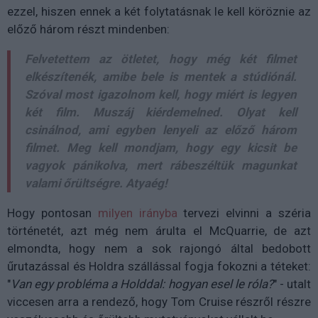
ezzel, hiszen ennek a két folytatásnak le kell köröznie az
előző három részt mindenben:
Felvetettem az ötletet, hogy még két filmet
elkészítenék, amibe bele is mentek a stúdiónál.
Szóval most igazolnom kell, hogy miért is legyen
két film. Muszáj kiérdemelned. Olyat kell
csinálnod, ami egyben lenyeli az előző három
filmet. Meg kell mondjam, hogy egy kicsit be
vagyok pánikolva, mert rábeszéltük magunkat
valami őrültségre. Atyaég!
Hogy pontosan
milyen irányba
tervezi elvinni a széria
történetét, azt még nem árulta el McQuarrie, de azt
elmondta, hogy nem a sok rajongó által bedobott
űrutazással és Holdra szállással fogja fokozni a téteket:
"
Van egy probléma a Holddal: hogyan esel le róla?
" - utalt
viccesen arra a rendező, hogy Tom Cruise részről részre