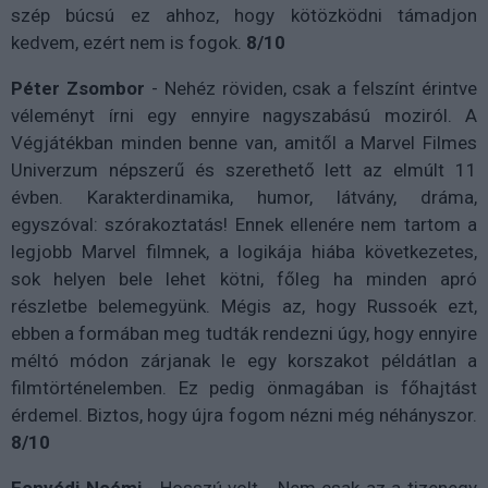
szép búcsú ez ahhoz, hogy kötözködni támadjon
kedvem, ezért nem is fogok.
8/10
Péter Zsombor
- Nehéz röviden, csak a felszínt érintve
véleményt írni egy ennyire nagyszabású moziról. A
Végjátékban minden benne van, amitől a Marvel Filmes
Univerzum népszerű és szerethető lett az elmúlt 11
évben. Karakterdinamika, humor, látvány, dráma,
egyszóval: szórakoztatás! Ennek ellenére nem tartom a
legjobb Marvel filmnek, a logikája hiába következetes,
sok helyen bele lehet kötni, főleg ha minden apró
részletbe belemegyünk. Mégis az, hogy Russoék ezt,
ebben a formában meg tudták rendezni úgy, hogy ennyire
méltó módon zárjanak le egy korszakot példátlan a
filmtörténelemben. Ez pedig önmagában is főhajtást
érdemel. Biztos, hogy újra fogom nézni még néhányszor.
8/10