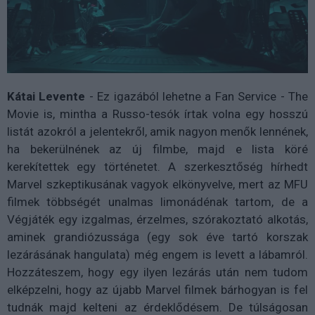
Kátai Levente
- Ez igazából lehetne a Fan Service - The
Movie is, mintha a Russo-tesók írtak volna egy hosszú
listát azokról a jelentekről, amik nagyon menők lennének,
ha bekerülnének az új filmbe, majd e lista köré
kerekítettek egy történetet. A szerkesztőség hírhedt
Marvel szkeptikusának vagyok elkönyvelve, mert az MFU
filmek többségét unalmas limonádénak tartom, de a
Végjáték egy izgalmas, érzelmes, szórakoztató alkotás,
aminek grandiózussága (egy sok éve tartó korszak
lezárásának hangulata) még engem is levett a lábamról.
Hozzáteszem, hogy egy ilyen lezárás után nem tudom
elképzelni, hogy az újabb Marvel filmek bárhogyan is fel
tudnák majd kelteni az érdeklődésem. De túlságosan