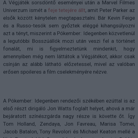
A Végjáték sorsdöntő eseményei után a Marvel Filmes
Univerzum ismét a
feje tetejére állt
, amit Peter Parker az
elsők között kénytelen megtapasztalni. Bár Kevin Feige
és a Russo-tesók sem győztek eléggé kihangsúlyozni
azt a tényt, miszerint a Pókember: Idegenben közvetlenül
a legutóbbi Bosszúállók mozi után veszi fel a történet
fonalát, mi is figyelmeztetünk mindenkit, hogy
amennyiben még nem láttátok a Végjátékot, akkor csak
csínján az alább látható előzetessel, mivel az valóban
erősen spoileres a film cselekményére nézve.
A Pókember: Idegenben rendezői székében ezúttal is az
első részt dirigáló Jon Watts foglalt helyet, ahová a már
bejáratott színészgárda nagy része is követte őt. Így
Tom Holland, Zendaya, Jon Favreau, Marisa Tomei,
Jacob Batalon, Tony Revolori és Michael Keaton mellé a