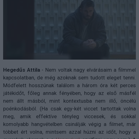
Hegedűs Attila
- Nem voltak nagy elvárásaim a filmmel
kapcsolatban, de még azoknak sem tudott eleget tenni.
Módfelett hosszúnak találom a három óra két perces
játékidőt, főleg annak fényében, hogy az első másfél
nem állt másból, mint kontextusba nem illő, öncélú
poénkodásból. (Ha csak egy-két viccet tartottak volna
meg, amik effektíve tényleg viccesek, és sokkal
komolyabb hangvételben csinálják végig a filmet, már
többet ért volna, mintsem azzal húzni az időt, hogy a