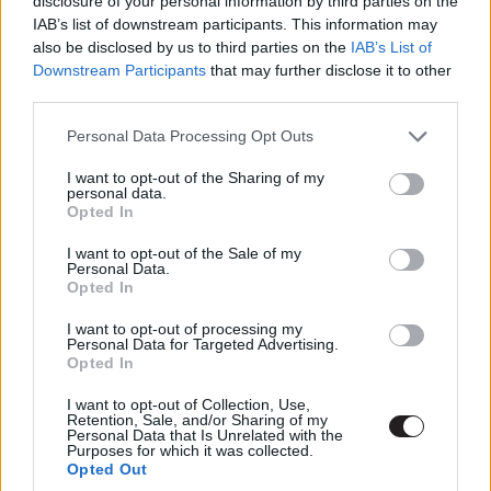
disclosure of your personal information by third parties on the
IAB’s list of downstream participants. This information may
also be disclosed by us to third parties on the
IAB’s List of
Downstream Participants
that may further disclose it to other
third parties.
Please note that this website/app uses one or more Google
Personal Data Processing Opt Outs
Kónya Sándor
- A szuperhősfilmek non plus ultrájának
services and may gather and store information including but
érzetét kelti. Nem az. De hazudnék, ha azt mondanám,
not limited to your visit or usage behaviour. You may click to
I want to opt-out of the Sharing of my
personal data.
nem ujjongtam, nem nevettem és nem záporoztak a
grant or deny consent to Google and its third-party tags to
Opted In
könnyeim több ízben. Joe és Anthony Russo filmje egy
use your data for below specified purposes in below Google
consent section.
igazi, nagybetűs MOZIÉLMÉNY azoknak, akik hűségesen
I want to opt-out of the Sale of my
Personal Data.
végigkövették Vasember és társai tizenegy évét és
Opted In
akiknek szívükhöz nőtt ez az egész univerzum.
I want to opt-out of processing my
Látványos, ahol látványosnak kell lennie, megtörténnek a
Personal Data for Targeted Advertising.
hőn áhított geek-események, révbe érnek történetek és
Opted In
megtörténnek bizonyos áldozatok. Vasember, Amerika
I want to opt-out of Collection, Use,
kapitány és Thor útját szépen egyengeti, a többiekét nem
Retention, Sale, and/or Sharing of my
Personal Data that Is Unrelated with the
mindig olyan ügyesen, de kevéssé számít, mindennek
Purposes for which it was collected.
dacára epikusnak érződik. Én személy szerint hiányoltam
Opted Out