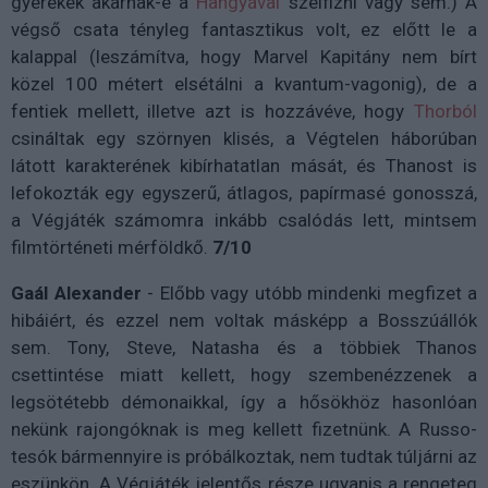
gyerekek akarnak-e a
Hangyával
szelfizni vagy sem.) A
végső csata tényleg fantasztikus volt, ez előtt le a
kalappal (leszámítva, hogy Marvel Kapitány nem bírt
közel 100 métert elsétálni a kvantum-vagonig), de a
fentiek mellett, illetve azt is hozzávéve, hogy
Thorból
csináltak egy szörnyen klisés, a Végtelen háborúban
látott karakterének kibírhatatlan mását, és Thanost is
lefokozták egy egyszerű, átlagos, papírmasé gonosszá,
a Végjáték számomra inkább csalódás lett, mintsem
filmtörténeti mérföldkő.
7/10
Gaál Alexander
- Előbb vagy utóbb mindenki megfizet a
hibáiért, és ezzel nem voltak másképp a Bosszúállók
sem. Tony, Steve, Natasha és a többiek Thanos
csettintése miatt kellett, hogy szembenézzenek a
legsötétebb démonaikkal, így a hősökhöz hasonlóan
nekünk rajongóknak is meg kellett fizetnünk. A Russo-
tesók bármennyire is próbálkoztak, nem tudtak túljárni az
eszünkön. A Végjáték jelentős része ugyanis a rengeteg