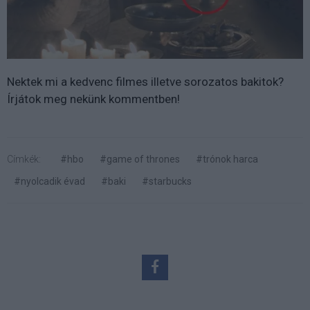
Nektek mi a kedvenc filmes illetve sorozatos bakitok?
Írjátok meg nekünk kommentben!
Címkék:
#hbo
#game of thrones
#trónok harca
#nyolcadik évad
#baki
#starbucks