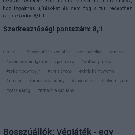
lezárás, remélem ezek utána a Marvel már bátrabb lesz,
hoz izgalmas újításokat és nem fog a tuti recepthez
ragaszkodni.
8/10
Szerkesztőségi pontszám: 8,1
Címkék:
#bosszúállók: végjáték
#bosszúállók
#marvel
#avengers: endgame
#joe russo
#anthony russo
#robert downey jr.
#chris evans
#chris hemsworth
#namor
#amerika kapitány
#vasember
#sólyomszem
#cassie lang
#britannia kapitány
Bosszúállók: Végjáték - egy