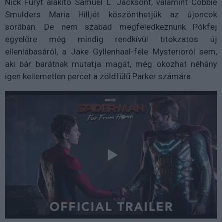
Nick Furyt alakító Samuel L. Jacksont, valamint Cobbie
Smulders Maria Hilljét köszönthetjük az újoncok
sorában. De nem szabad megfeledkeznünk Pókfej
egyelőre még mindig rendkívül titokzatos új
ellenlábasáról, a Jake Gyllenhaal-féle Mysterioról sem,
aki bár barátnak mutatja magát, még okozhat néhány
igen kellemetlen percet a zöldfülű Parker számára.