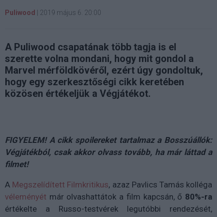
Puliwood
|
2019 május 6. 20:00
A Puliwood csapatának több tagja is el
szerette volna mondani, hogy mit gondol a
Marvel mérföldkövéről, ezért úgy gondoltuk,
hogy egy szerkesztőségi cikk keretében
közösen értékeljük a Végjátékot.
FIGYELEM! A cikk spoilereket tartalmaz a Bosszúállók:
Végjátékból, csak akkor olvass tovább, ha már láttad a
filmet!
A
Megszelídített Filmkritikus
, azaz Pavlics Tamás kolléga
véleményét
már olvashattátok a film kapcsán, ő
80%-ra
értékelte a Russo-testvérek legutóbbi rendezését,