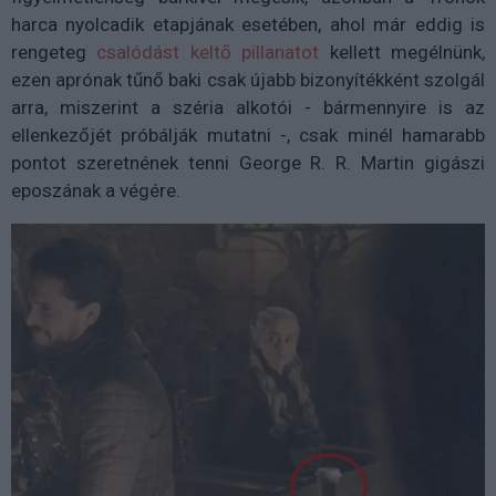
harca nyolcadik etapjának esetében, ahol már eddig is
rengeteg
csalódást keltő pillanatot
kellett megélnünk,
ezen aprónak tűnő baki csak újabb bizonyítékként szolgál
arra, miszerint a széria alkotói - bármennyire is az
ellenkezőjét próbálják mutatni -, csak minél hamarabb
pontot szeretnének tenni George R. R. Martin gigászi
eposzának a végére.