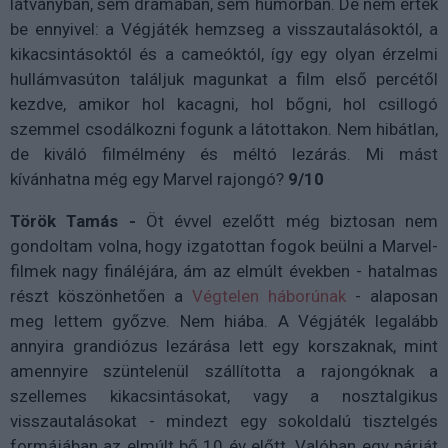
látványban, sem drámában, sem humorban. De nem érték
be ennyivel: a Végjáték hemzseg a visszautalásoktól, a
kikacsintásoktól és a cameóktól, így egy olyan érzelmi
hullámvasúton találjuk magunkat a film első percétől
kezdve, amikor hol kacagni, hol bőgni, hol csillogó
szemmel csodálkozni fogunk a látottakon. Nem hibátlan,
de kiváló filmélmény és méltó lezárás. Mi mást
kívánhatna még egy Marvel rajongó?
9/10
Török Tamás -
Öt évvel ezelőtt még biztosan nem
gondoltam volna, hogy izgatottan fogok beülni a Marvel-
filmek nagy fináléjára, ám az elmúlt években - hatalmas
részt köszönhetően a
Végtelen háborúnak
- alaposan
meg lettem győzve. Nem hiába. A Végjáték legalább
annyira grandiózus lezárása lett egy korszaknak, mint
amennyire szüntelenül szállította a rajongóknak a
szellemes kikacsintásokat, vagy a nosztalgikus
visszautalásokat - mindezt egy sokoldalú tisztelgés
formájában az elmúlt bő 10 év előtt. Valóban egy párját