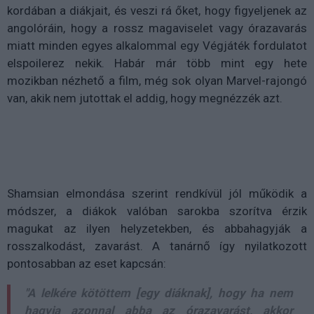
kordában a diákjait, és veszi rá őket, hogy figyeljenek az
angolóráin, hogy a rossz magaviselet vagy órazavarás
miatt minden egyes alkalommal egy Végjáték fordulatot
elspoilerez nekik. Habár már több mint egy hete
mozikban nézhető a film, még sok olyan Marvel-rajongó
van, akik nem jutottak el addig, hogy megnézzék azt.
Shamsian elmondása szerint rendkívül jól működik a
módszer, a diákok valóban sarokba szorítva érzik
magukat az ilyen helyzetekben, és abbahagyják a
rosszalkodást, zavarást. A tanárnő így nyilatkozott
pontosabban az eset kapcsán:
"A lelkére kötöttem [egy diáknak], hogy ha nem
hagyja azonnal abba az órazavarást, akkor