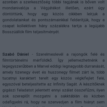
azonban a szerkesztőség többi tagjának is bőven volt
mondanivalója a Végjátékot illetően, ezért úgy
döntöttünk, hogy egy közös cikkben leírjuk a
gondolatainkat és pontszámainkkal felderítjük, hogy a
csapat kollektíven hány százalékra tartja a legújabb
Bosszúállók film teljesítményét.
Szabó Dániel
- Szerelmeslevél a rajongók felé és
filmtörténelmi mérföldkő. Így jellemezhetnénk a
legegyszerűbben a Marvel eddigi legnagyobb durranását,
amely tizenegy évet és huszonegy filmet zárt le, több
tucatnyi karaktert terelt egy közös végkifejlet felé,
egyszóval beteljesítette az Infinity Sagát. A készítőknek
gigászi feladatot jelentett ennyi szálat összefűzni, ilyen
sok szereplőt mozgatni a sakktáblán és közben
odafigyelni rá, hogy ne szenvedjen a film hiányt sem