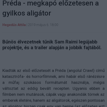
Préda - megkapó előzetesen a
gyilkos aligátor
Hegedűs Attila
|
2019 május 6. 18:00
Bűnös élvezetnek tűnik Sam Raimi legújabb
projektje, és a trailer alapján a jobbik fajtából.
Kiadták az első előzetesét a Préda (angolul Crawl) című
katasztrófa- és horrorfilmnek, ami habár első ránézésre
a műfaj szokásos formátumát használja, mégis
változtat az eddig bevált recepten. Ugyanis ebben a
filmben nem mutánsok, cápák vagy anakondák törnek az
emberek életére, hanem az aligátorok, egészen pontosan
az aligátor, hiszen csak egy van benne (az előzetes ezt