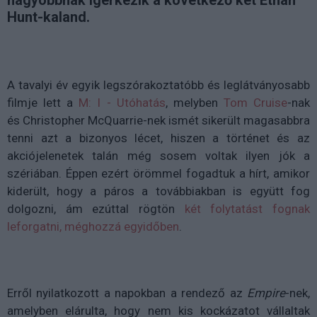
Hunt-kaland.
A tavalyi év egyik legszórakoztatóbb és leglátványosabb
filmje lett a
M: I - Utóhatás
, melyben
Tom Cruise
-nak
és
Christopher McQuarrie-nek ismét sikerült magasabbra
tenni azt a bizonyos lécet, hiszen a történet és az
akciójelenetek talán még sosem voltak ilyen jók a
szériában. Éppen ezért örömmel fogadtuk a hírt, amikor
kiderült, hogy a páros a továbbiakban is együtt fog
dolgozni, ám ezúttal rögtön
két folytatást fognak
leforgatni, méghozzá egyidőben
.
Erről nyilatkozott a napokban a rendező az
Empire
-nek,
amelyben elárulta, hogy nem kis kockázatot vállaltak