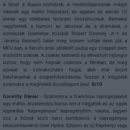
a lécet a Russo-testvérek, a rendezőpárosnak mégis
sikerült egy méltó folytatást, és egyben az elmúlt 10
évnek egy tökéletes lezárást összehozniuk. Remekül
vegyítették a humort az akcióval és a drámával, a
színészek (kiemelve közülük Robert Downey Jr.-t és
Jeremy Rennert) talán még sosem voltak ilyen jók a
MFU-ban, a három órás játékidő pedig egy cseppet sem
érződött soknak. A zsáner kedvelői és elhivatott rajongói
biztos, hogy nem fognak csalódni a filmben, de még
azokat is szórakoztatni fogja, akik már kicsit
belefáradtak a szuperhősködésbe, hiszen a Végjáték
számukra a megfelelő kiszállópont lesz.
8/10
Goretity Dániel
- Számomra a franchise rajongójaként
egy méltó, érzelemdús búcsú lett a Végjáték és az egyik
leginkább "képregényes" képregényfilm valaha, legyen
szó a hősök közti harci kombókról, a képregényes
kikacsintásokról (Hail Hydra, Sólyom az új Kapitány) vagy