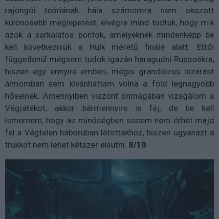
rajongói teóriának hála számomra nem okozott
különösebb meglepetést, elvégre mind tudtuk, hogy mik
azok a sarkalatos pontok, amelyeknek mindenképp be
kell következniük a Hulk méretű finálé alatt. Ettől
függetlenül mégsem tudok igazán haragudni Russoékra,
hiszen egy ennyire emberi, mégis grandiózus lezárást
álmomban sem kívánhattam volna a föld legnagyobb
hőseinek. Amennyiben viszont önmagában vizsgálom a
Végjátékot, akkor bármennyire is fáj, de be kell
ismernem, hogy az minőségben sosem nem érhet majd
fel a Végtelen háborúban látottakhoz, hiszen ugyanazt a
trükköt nem lehet kétszer elsütni.
8/10