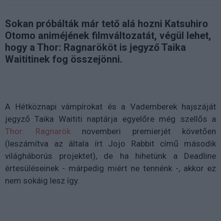
Sokan próbálták már tető alá hozni Katsuhiro
Otomo animéjének filmváltozatát, végül lehet,
hogy a Thor: Ragnarököt is jegyző Taika
Waititinek fog összejönni.
A Hétköznapi vámpírokat és a Vademberek hajszáját
jegyző Taika Waititi naptárja egyelőre még szellős a
Thor: Ragnarök
novemberi premierjét követően
(leszámítva az általa írt Jojo Rabbit című második
világháborús projektet), de ha hihetünk a Deadline
értesüléseinek - márpedig miért ne tennénk -, akkor ez
nem sokáig lesz így.