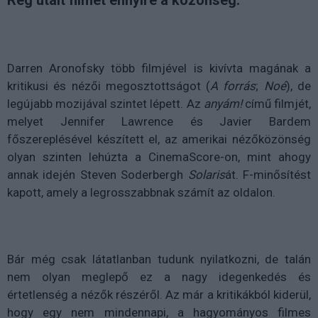
Darren Aronofsky több filmjével is kivívta magának a
kritikusi és nézői megosztottságot (
A forrás
;
Noé
), de
legújabb mozijával szintet lépett. Az
anyám!
című filmjét,
melyet Jennifer Lawrence és Javier Bardem
főszereplésével készített el, az amerikai nézőközönség
olyan szinten lehúzta a CinemaScore-on, mint ahogy
annak idején Steven Soderbergh
Solaris
át. F-minősítést
kapott, amely a legrosszabbnak számít az oldalon.
Bár még csak látatlanban tudunk nyilatkozni, de talán
nem olyan meglepő ez a nagy idegenkedés és
értetlenség a nézők részéről. Az már a kritikákból kiderül,
hogy egy nem mindennapi, a hagyományos filmes