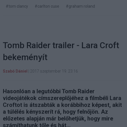
#tom clancy
#carlton cuse
#graham roland
Tomb Raider trailer - Lara Croft
bekeményít
Szabó Dániel
|
2017 szeptember 19. 23:16
Hasonlóan a legutóbbi Tomb Raider
videojátékok címszereplőjéhez a filmbéli Lara
Croftot is átszabták a korábbihoz képest, akit
a túlélés kényszerít rá, hogy felnőjön. Az
előzetes alapján már belőhetjük, hogy mire
számíthatunk tőle és hát...