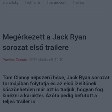
aronofsky
#ed harris
#paramount
#horror
Megérkezett a Jack Ryan
sorozat első trailere
Pavlics Tamás
|
2017 október 8. 10:40
Tom Clancy népszerű hőse, Jack Ryan sorozat
formájában folytatja és az első ízelítőnek
köszönhetően már azt is tudjuk, hogyan fog
kinézni a karakter. Azóta pedig befutott a
teljes trailer is.