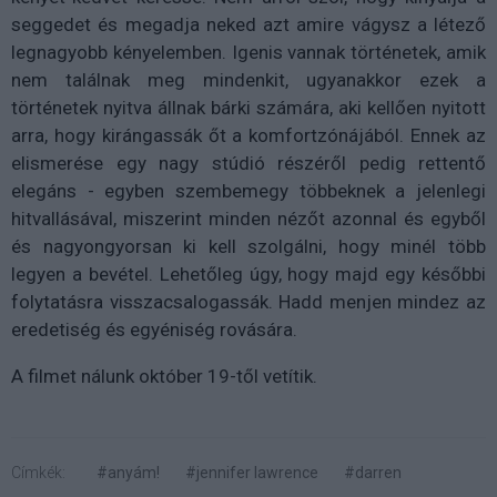
seggedet és megadja neked azt amire vágysz a létező
legnagyobb kényelemben. Igenis vannak történetek, amik
nem találnak meg mindenkit, ugyanakkor ezek a
történetek nyitva állnak bárki számára, aki kellően nyitott
arra, hogy kirángassák őt a komfortzónájából. Ennek az
elismerése egy nagy stúdió részéről pedig rettentő
elegáns - egyben szembemegy többeknek a jelenlegi
hitvallásával, miszerint minden nézőt azonnal és egyből
és nagyongyorsan ki kell szolgálni, hogy minél több
legyen a bevétel. Lehetőleg úgy, hogy majd egy későbbi
folytatásra visszacsalogassák. Hadd menjen mindez az
eredetiség és egyéniség rovására.
A filmet nálunk október 19-től vetítik.
Címkék:
#anyám!
#jennifer lawrence
#darren