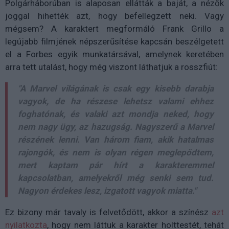
Polgárháborúban is alaposan ellátták a baját, a nézők
joggal hihették azt, hogy befellegzett neki. Vagy
mégsem? A karaktert megformáló Frank Grillo a
legújabb filmjének népszerűsítése kapcsán beszélgetett
el a Forbes egyik munkatársával, amelynek keretében
arra tett utalást, hogy még viszont láthatjuk a rosszfiút:
"A Marvel világának is csak egy kisebb darabja
vagyok, de ha részese lehetsz valami ehhez
foghatónak, és valaki azt mondja neked, hogy
nem nagy ügy, az hazugság. Nagyszerű a Marvel
részének lenni. Van három fiam, akik hatalmas
rajongók, és nem is olyan régen meglepődtem,
mert kaptam pár hírt a karakteremmel
kapcsolatban, amelyekről még senki sem tud.
Nagyon érdekes lesz, izgatott vagyok miatta."
Ez bizony már tavaly is felvetődött, akkor a színész
azt
nyilatkozta
, hogy nem láttuk a karakter holttestét, tehát