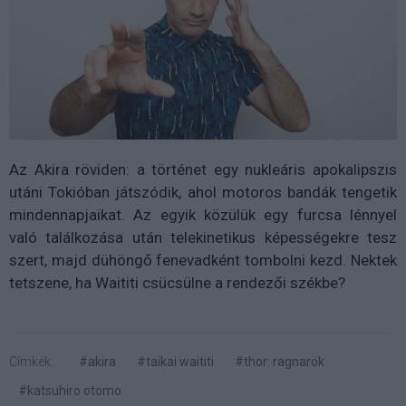
Az Akira röviden: a történet egy nukleáris apokalipszis
utáni Tokióban játszódik, ahol motoros bandák tengetik
mindennapjaikat. Az egyik közülük egy furcsa lénnyel
való találkozása után telekinetikus képességekre tesz
szert, majd dühöngő fenevadként tombolni kezd. Nektek
tetszene, ha Waititi csücsülne a rendezői székbe?
Címkék:
#akira
#taikai waititi
#thor: ragnarök
#katsuhiro otomo