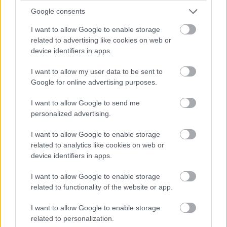
Google consents
"A Valeriannak hatalmas rajongótábora van.
I want to allow Google to enable storage
Nagyon meg vagyok lepve, szinte mindennap
related to advertising like cookies on web or
kapok egy üzenetet, úgy értem, emberek szinte
device identifiers in apps.
követelik a folytatást. Szóval egész biztosan
I want to allow my user data to be sent to
van egy lehetséges közönség, ami biztató."
Google for online advertising purposes.
Besson azt is kiemelte, hogy manapság az emberek
I want to allow Google to send me
nagyon különböző módon fogyasztják a filmeket, mint 5-
personalized advertising.
10 évvel ezelőtt. Régebben nem volt ritka, hogy egy film a
mozikban akár 12, 15 vagy 20 hétig is szerepelt a
I want to allow Google to enable storage
programban. Ma már bevett szokás, hogy 3 hét után
related to analytics like cookies on web or
device identifiers in apps.
lekerül a műsorról, pár hét és elérhető az interneten,
aztán azt követi a DVD, végül a tévék is igen hamar
I want to allow Google to enable storage
leadják. Természetesen semmi sincs veszve, ha a
related to functionality of the website or app.
rendező ilyen szenvedéllyel áll hozzá a filmjeihez, sajnos
azonban a filmipar nem így működik, ezért nagy
I want to allow Google to enable storage
related to personalization.
reményeket senki ne fűzzön hozzá.