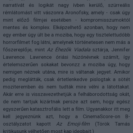
narratívát és logikát nagy ívben kerülő, szürreális
rémlátomást vitt vászonra Aronofsky, amely - csak úgy
mint előző filmjei esetében - kompromisszumoktól
mentes és komplex. Elképzelhető azonban, hogy nem
egy ember úgy ült be a moziba, hogy egy tisztelettudóbb
horrorfilmet fog látni, amelynek történetesen nem más a
főszereplője, mint
Az Éhezők Viadala
sztárja, Jennifer
Lawrence. Lawrence óriási húzónévnek számít, így
értelemszerűen sokakat bevonzz a moziba úgy, hogy
nemigen néznek utána, mire is váltanak jegyet. Amikor
pedig meglátták, csak értetlenkedve pislogtak a sötét
moziteremben és nem tudták mire vélni a látottakat.
Akár erre is visszavezethetjük a felháborodottság okát,
de nem tartjuk kizártnak persze azt sem, hogy egész
egyszerűen katasztrofális lett a film. Ugyanakkor itt meg
kell jegyeznünk azt, hogy a CinemaScore-on B-
osztályzatot kapott
Az Emoji-film
(Török Tamás
kritikusunk vélhetően most kap idegbajt.)