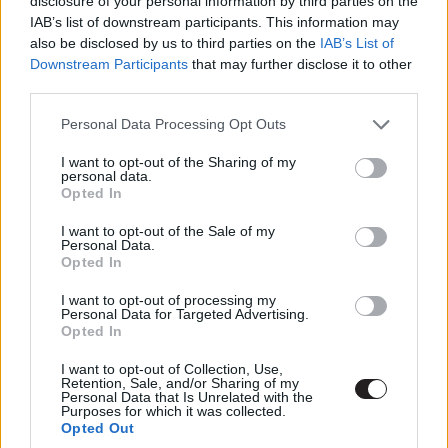
disclosure of your personal information by third parties on the
Luc Besson még mindig reménykedik, hogy a
IAB’s list of downstream participants. This information may
csalódást keltő eredmény ellenére elkészül a
also be disclosed by us to third parties on the
IAB’s List of
Valerian második része.
Downstream Participants
that may further disclose it to other
third parties.
Please note that this website/app uses one or more Google
Personal Data Processing Opt Outs
services and may gather and store information including but
Valerian a valaha volt legdrágább francia film, hisz 180
not limited to your visit or usage behaviour. You may click to
I want to opt-out of the Sharing of my
millió dollárból készült, viszont sajnos
a fogadtatása
personal data.
grant or deny consent to Google and its third-party tags to
Opted In
vegyes volt,
ráadásul mindössze 219
use your data for below specified purposes in below Google
milliót kalapolt össze a világ mozipénztárainál.
consent section.
I want to opt-out of the Sale of my
Personal Data.
A rendező, Luc Besson, azonban nincs kétségbe esve
Opted In
és még mindig bízik a második rész elkészültében. (
Már
forgatókönyve is van hozzá.
) Fontos tudni, hogy két
I want to opt-out of processing my
Personal Data for Targeted Advertising.
fontos országban - Olaszországban és Japánban - még
Opted In
mindig hátravan a premier, és a visszajelzések alapján
I want to opt-out of Collection, Use,
úgy érzi, van igény a folytatásra.
Retention, Sale, and/or Sharing of my
Personal Data that Is Unrelated with the
Purposes for which it was collected.
Opted Out