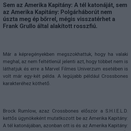
Sem az Amerika Kapitány: A tél katonáját, sem
az Amerika Kapitány: Polgárháborút nem
úszta meg ép bőrrel, mégis visszatérhet a
Frank Grullo által alakított rosszfiú.
Már a képregényekben megszokhattuk, hogy ha valaki
meghal, az nem feltétlenül jelenti azt, hogy többet nem is
láthatjuk és erre a Marvel Filmes Univerzum esetében is
volt már egy-két példa. A legújabb például Crossbones
karakteréhez köthető.
Brock Rumlow, azaz Crossbones először a S.H.I.E.L.D.
kettős ügynökeként mutatkozott be az Amerika Kapitány:
A tél katonájában, azonban ott is és az Amerika Kapitány: