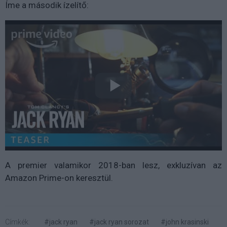
Íme a második ízelítő:
A premier valamikor 2018-ban lesz, exkluzívan az
Amazon Prime-on keresztül.
Címkék:
#jack ryan
#jack ryan sorozat
#john krasinski