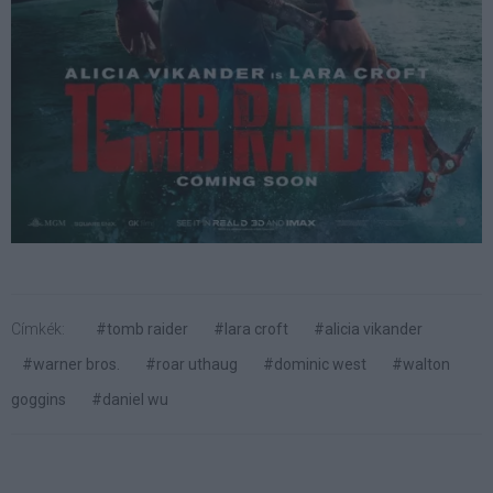
Címkék:
#tomb raider
#lara croft
#alicia vikander
#warner bros.
#roar uthaug
#dominic west
#walton
goggins
#daniel wu