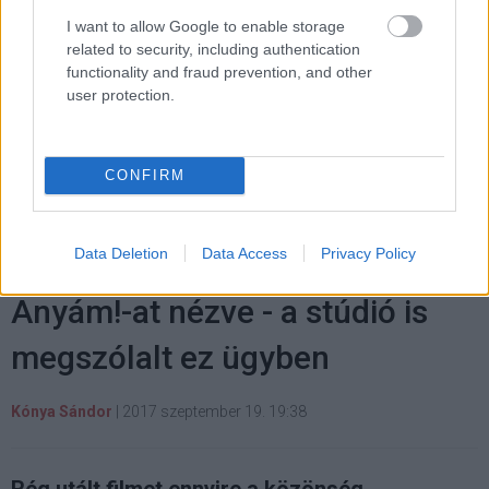
I want to allow Google to enable storage
related to security, including authentication
functionality and fraud prevention, and other
Címkék:
#valerian
#luc besson
#dane dehaan
#cara
user protection.
delevingne
#clive owen
#ethan hawke
CONFIRM
Data Deletion
Data Access
Privacy Policy
A közönség utálkozik az
Anyám!-at nézve - a stúdió is
megszólalt ez ügyben
Kónya Sándor
|
2017 szeptember 19. 19:38
Rég utált filmet ennyire a közönség.