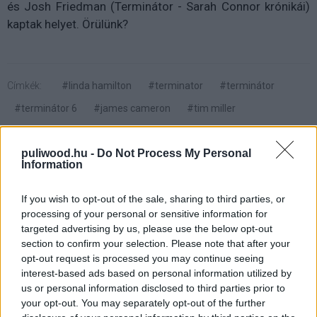
és Josh Friedman (Terminátor - Sarah Connor krónikái)
kaptak helyet. Örülünk?
Címkék:
#linda hamilton
#terminator
#terminátor
#terminátor 6
#james cameron
#tim miller
puliwood.hu -
Do Not Process My Personal
Information
If you wish to opt-out of the sale, sharing to third parties, or
Luc Besson szerint van remény
processing of your personal or sensitive information for
targeted advertising by us, please use the below opt-out
a Valerian folytatására
section to confirm your selection. Please note that after your
opt-out request is processed you may continue seeing
Fonyódi Noémi
|
2017 szeptember 20. 08:00
interest-based ads based on personal information utilized by
us or personal information disclosed to third parties prior to
your opt-out. You may separately opt-out of the further