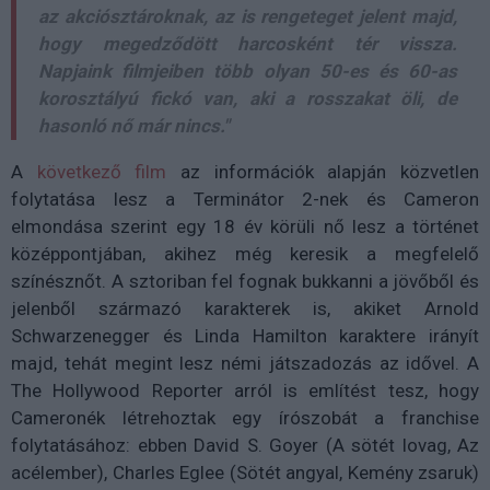
az akciósztároknak, az is rengeteget jelent majd,
hogy megedződött harcosként tér vissza.
Napjaink filmjeiben több olyan 50-es és 60-as
korosztályú fickó van, aki a rosszakat öli, de
hasonló nő már nincs."
A
következő film
az információk alapján közvetlen
folytatása lesz a Terminátor 2-nek és Cameron
elmondása szerint egy 18 év körüli nő lesz a történet
középpontjában, akihez még keresik a megfelelő
színésznőt. A sztoriban fel fognak bukkanni a jövőből és
jelenből származó karakterek is, akiket Arnold
Schwarzenegger és Linda Hamilton karaktere irányít
majd, tehát megint lesz némi játszadozás az idővel. A
The Hollywood Reporter arról is említést tesz, hogy
Cameronék létrehoztak egy írószobát a franchise
folytatásához: ebben David S. Goyer (A sötét lovag, Az
acélember), Charles Eglee (Sötét angyal, Kemény zsaruk)