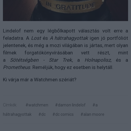
Lindelof nem egy légbőlkapott választás volt erre a
feladatra. A
Lost
és
A hátrahagyottak
igen jó portfóliót
jelentenek, és még a mozi világában is jártas, mert olyan
filmek forgatókönyvírásában vett részt, mint
a
Sötétségben - Star Trek
, a
Holnapolisz
, és a
Prometheus
. Reméljük, hogy ez esetben is helytáll.
Ki várja már a Watchmen szériát?
Címkék:
#watchmen
#damon lindelof
#a
hátrahagyottak
#dc
#dc comics
#alan moore