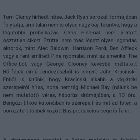
Tom Clancy hírhedt hőse, Jack Ryan sorozat formájában
folytatja, ami talán nem is olyan nagy baj, tekintve, hogy a
legutóbbi próbálkozás Chris Pine-nal nem aratott
osztatlan sikert. Ezúttal nem más lépett olyan legendás
aktorok, mint Alec Baldwin. Harrison Ford, Ben Affleck
vagy a fent említett Pine nyomába, mint az amerikai The
Office-ból, vagy George Clooney kevésbé méltatott
Bőrfejek című rendezéséből is ismert John Krasinski.
Ebből is kitűnik, hogy Krasinski inkább a vígjátéki
szerepeiről híres, noha nemrég Michael Bay (nálunk be
nem mutatott) véres, háborús drámájában, a 13 óra:
Bengázi titkos katonáiban is szerepelt és mit ad Isten, a
sorozatért többek között Bay produkciós cége is felel.
A showrunneri posztot a Bates motelért is felelős