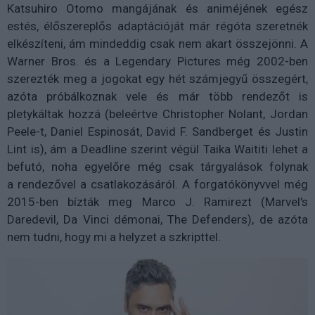
Katsuhiro Otomo mangájának és animéjének egész
estés, élőszereplős adaptációját már régóta szeretnék
elkészíteni, ám mindeddig csak nem akart összejönni. A
Warner Bros. és a Legendary Pictures még 2002-ben
szerezték meg a jogokat egy hét számjegyű összegért,
azóta próbálkoznak vele és már több rendezőt is
pletykáltak hozzá (beleértve Christopher Nolant, Jordan
Peele-t, Daniel Espinosát, David F. Sandberget és Justin
Lint is), ám a Deadline szerint végül Taika Waititi lehet a
befutó, noha egyelőre még csak tárgyalások folynak
a rendezővel a csatlakozásáról. A forgatókönyvvel még
2015-ben bízták meg Marco J. Ramirezt (Marvel's
Daredevil, Da Vinci démonai, The Defenders), de azóta
nem tudni, hogy mi a helyzet a szkripttel.