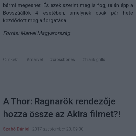
bármi megeshet. És ezek szerint meg is fog, talán épp a
Bosszúállók 4 esetében, amelynek csak pár hete
kezdődött meg a forgatása.
Forrás: Marvel Magyarország
Címkék:
#marvel
#crossbones
#frank grillo
A Thor: Ragnarök rendezője
hozza össze az Akira filmet?!
Szabó Dániel
|
2017 szeptember 20. 09:00