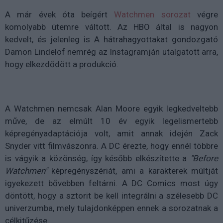
A már évek óta beígért
Watchmen sorozat
végre
komolyabb ütemre váltott. Az HBO által is nagyon
kedvelt, és jelenleg is A hátrahagyottakat gondozgató
Damon Lindelof nemrég az Instagramján utalgatott arra,
hogy elkezdődött a produkció.
A Watchmen nemcsak Alan Moore egyik legkedveltebb
műve, de az elmúlt 10 év egyik legelismertebb
képregényadaptációja volt, amit annak idején Zack
Snyder vitt filmvászonra. A DC érezte, hogy ennél többre
is vágyik a közönség, így később elkészítette a
"Before
Watchmen"
képregényszériát, ami a karakterek múltját
igyekezett bővebben feltárni. A DC Comics most úgy
döntött, hogy a sztorit be kell integrálni a szélesebb DC
univerzumba, mely tulajdonképpen ennek a sorozatnak a
célkitűzése.