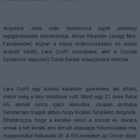
Angelina Jolie után Hollywood egyik jelenlegi
legígéretesebb színésznője, Alicia Vikander (avagy Mrs.
Fassbender) bújhat a bájos műkincsvadász és sokat
próbált túlélő, Lara Croft szerepébe, akit a Crystal
Dynamics népszerű Tomb Raider videojátékai ihlettek.
Lara Croft egy különc kalandor gyermeke, aki eltűnt,
mikor még a lány tinédzser volt. Most egy 21 éves fiatal
nő, akinek nincs igazi életcélja, csupán próbálja
fenntartani magát abból, hogy biciklis futárként dolgozik.
Elhatározza, hogy a kezébe veszi a sorsát és dacára
annak a hét évnek, ami elmúlt édesapja felszívódása óta,
megpróbálja felkutatni őt. A főszerepben az Oscar-díjas