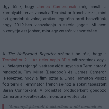
Úgy tűnik, hogy
James Cameronnak
még annál is
komolyabb tervei vannak a Terminátor franchise-zal, mint
azt gondoltuk volna, amikor legutóbb arról beszéltünk,
hogy 2019-ben visszakapja a széria jogait. Mi sem
bizonyítja ezt jobban, mint egy veterán visszatérése.
A
The Hollywood Reporter
számolt be róla, hogy a
Terminátor 2. - Az ítélet napja 3D-s
változatának egyik
különleges rajongói vetítése előtt ugyanis a Terminátor 6
rendezője, Tim Miller (Deadpool) és James Cameron
leleplezték, hogy a film sztárja, Linda Hamilton vissza
fog térni a Terminátor franchise-hoz a sokat tapasztalt
Sarah Connorként. A projektet producerként gondozó
Cameron a következőket mondta a vetítés után:
"Amennyit jelentett ő akkoriban a női nemnek és