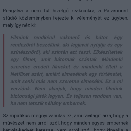
Reagálva a nem túl hízelgő reakciókra, a Paramount
stúdió közleményben fejezte ki véleményét ez ügyben,
mely így néz ki:
Filmünk rendkívül vakmerő és bátor. Egy
rendezőről beszélünk, aki legjavát nyújtja és egy
színésznőről, aki szintén ezt teszi. Elkészítettek
egy filmet, amit bátornak szántak. Mindenki
szeretne eredeti filmeket és mindenki élteti a
Netflixet azért, amiért elmesélnek egy történetet,
amit senki más nem szeretne elmesélni. Ez a mi
verziónk. Nem akarjuk, hogy minden filmünk
biztonsági játék legyen. És teljesen rendben van,
ha nem tetszik néhány embernek.
Szimpatikus megnyilvánulás ez, ami rávilágít arra, hogy a
művészet nem arról szól, hogy minden egyes embernek
kényét-kedvét keresse. Nem arról szól, hogy kinyalja a