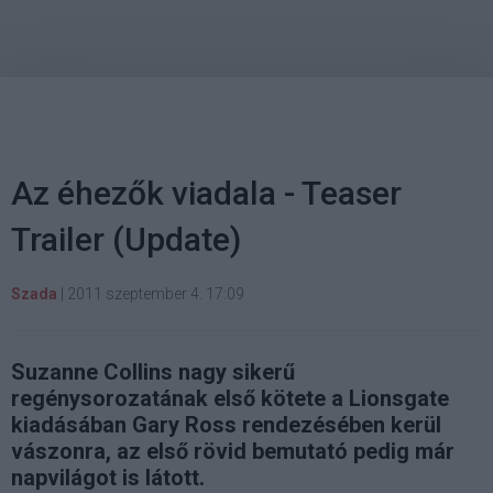
Az éhezők viadala - Teaser
Trailer (Update)
Szada
|
2011 szeptember 4. 17:09
Suzanne Collins nagy sikerű
regénysorozatának első kötete a Lionsgate
kiadásában Gary Ross rendezésében kerül
vászonra, az első rövid bemutató pedig már
napvilágot is látott.