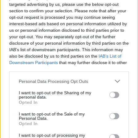
targeted advertising by us, please use the below opt-out
section to confirm your selection. Please note that after your
opt-out request is processed you may continue seeing
interest-based ads based on personal information utilized by
us or personal information disclosed to third parties prior to
your opt-out. You may separately opt-out of the further
disclosure of your personal information by third parties on the
IAB’s list of downstream participants. This information may
Hozzászólások
also be disclosed by us to third parties on the
IAB’s List of
Downstream Participants
that may further disclose it to other
third parties.
Please note that this website/app uses one or more Google
Personal Data Processing Opt Outs
LEGFRISSEBB PODCASTÜNK
services and may gather and store information including but
not limited to your visit or usage behaviour. You may click to
I want to opt-out of the Sharing of my
personal data.
grant or deny consent to Google and its third-party tags to
Opted In
use your data for below specified purposes in below Google
consent section.
I want to opt-out of the Sale of my
Personal Data.
Opted In
I want to opt-out of processing my