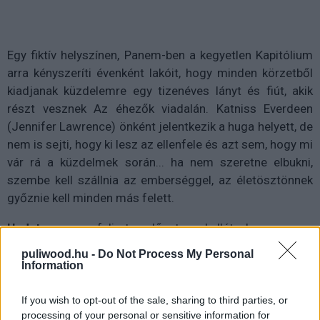
Egy fiktív helyszínen, Panem-ben a kegyetlen Kapitólium
arra kényszeríti évenként lakóit, hogy minden körzetből
kiadjanak küzdelemre egy tizenéves lányt és fiút, akik
részt vesznek Az éhezők viadalán. Katniss Everdeen
(Jennifer Lawrence) önként jelentkezik a huga helyett, de
nem is sejti, hogy ki lesz az ellenfele és azt sem, hogy mi
vár rá a küzdelmek során... ha nem szeretne elbukni,
szembe kell szállnia az emberséggel, az életösztönnek
győznie kell minden más felett.
Update
: magyar feliratos előzetessel ellátva!
puliwood.hu -
Do Not Process My Personal
Information
Oldalak:
1
2
If you wish to opt-out of the sale, sharing to third parties, or
processing of your personal or sensitive information for