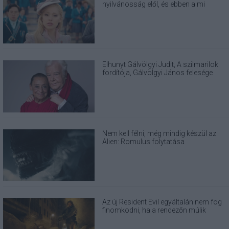
nyilvánosság elől, és ebben a mi
felelősségünk is benne van
Elhunyt Gálvölgyi Judit, A szilmarilok
fordítója, Gálvölgyi János felesége
Nem kell félni, még mindig készül az
Alien: Romulus folytatása
Az új Resident Evil egyáltalán nem fog
finomkodni, ha a rendezőn múlik