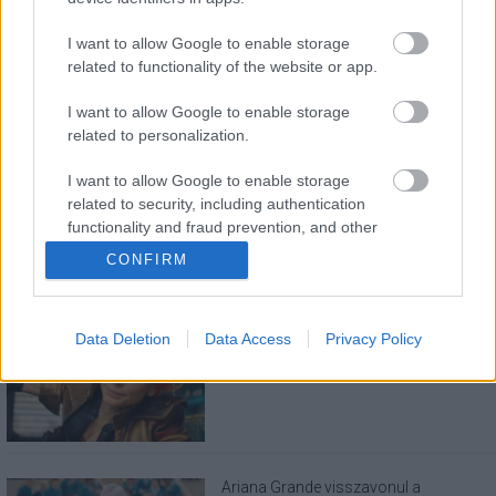
I want to allow Google to enable storage
related to functionality of the website or app.
I want to allow Google to enable storage
related to personalization.
LEGOLVASOTTABBAK
I want to allow Google to enable storage
A Verity olyan, mintha az Eredet és egy
related to security, including authentication
pornófilm keveredett volna össze
functionality and fraud prevention, and other
user protection.
CONFIRM
Data Deletion
Data Access
Privacy Policy
Eli Roth nagyon szeretné, ha nem
utálnátok a Borderlands filmet
Ariana Grande visszavonul a