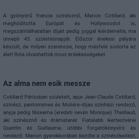
A gyönyörű francia színésznő, Marion Cotillard, aki
meghódította Európát és Hollywoodot is,
megszámlálhatatlan díjait pedig joggal kiérdemelte, ma
ünnepli 45. születésnapját. Először énekesi pályára
készült, de milyen szerencse, hogy másfelé sodorta az
élet! Róla olvashattok most érdekességeket.
Az alma nem esik messze
Cotillard Párizsban született, apja Jean-Claude Cotillard,
színész, pantomimes és Moliére-díjas színházi rendező,
anyja pedig Niseema (eredeti nevén Monique) Theillaud,
aki színésznő és drámatanár. Fiatalabb ikertestvérei
Quentin és Guillaume, utóbbi forgatókönyvíró és
rendező. Marion gyerekkorában kezdte a színészkedést,