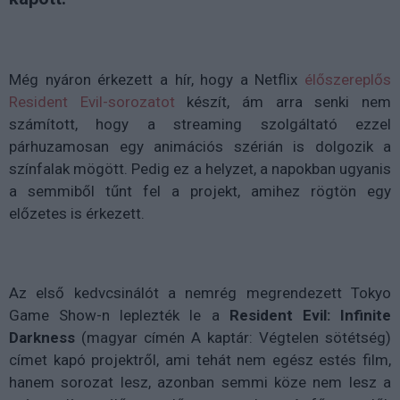
Még nyáron érkezett a hír, hogy a Netflix
élőszereplős
Resident Evil-sorozatot
készít, ám arra senki nem
számított, hogy a streaming szolgáltató ezzel
párhuzamosan egy animációs szérián is dolgozik a
színfalak mögött. Pedig ez a helyzet, a napokban ugyanis
a semmiből tűnt fel a projekt, amihez rögtön egy
előzetes is érkezett.
Az első kedvcsinálót a nemrég megrendezett Tokyo
Game Show-n leplezték le a
Resident Evil: Infinite
Darkness
(magyar címén A kaptár: Végtelen sötétség)
címet kapó projektről, ami tehát nem egész estés film,
hanem sorozat lesz, azonban semmi köze nem lesz a