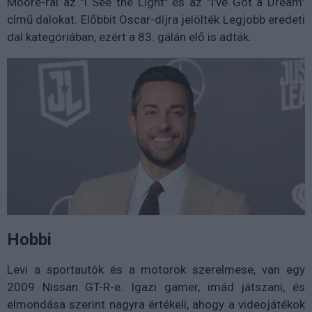
Moore-ral az "I See the Light" és az "I've Got a Dream"
című dalokat. Előbbit Oscar-díjra jelölték Legjobb eredeti
dal kategóriában, ezért a 83. gálán elő is adták.
Hobbi
Levi a sportautók és a motorok szerelmese, van egy
2009 Nissan GT-R-e. Igazi gamer, imád játszani, és
elmondása szerint nagyra értékeli, ahogy a videojátékok