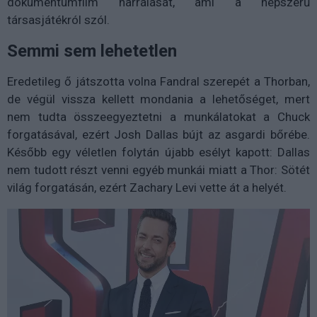
dokumentumfilm narrálását, ami a népszerű
társasjátékról szól.
Semmi sem lehetetlen
Eredetileg ő játszotta volna Fandral szerepét a Thorban,
de végül vissza kellett mondania a lehetőséget, mert
nem tudta összeegyeztetni a munkálatokat a Chuck
forgatásával, ezért Josh Dallas bújt az asgardi bőrébe.
Később egy véletlen folytán újabb esélyt kapott: Dallas
nem tudott részt venni egyéb munkái miatt a Thor: Sötét
világ forgatásán, ezért Zachary Levi vette át a helyét.