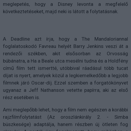
meglepetés, hogy a Disney levonta a megfelelő
következtetéseket, majd neki is látott a folytatásnak.
A Deadline azt írja, hogy a The Mandaloriannal
foglalatoskodó Favreau helyét Barry Jenkins veszi át a
rendezői székben, akit elsősorban az Orvosság
búbánatra, a Ha a Beale utca mesélni tudna és a Holdfény
című film tett ismertté, utóbbival ráadásul több tucat
díjat is nyert, amelyek közül a legkiemelkedőbb a legjobb
filmnek járó Oscar-díj. Ezzel szemben a forgatókönyvet
ugyanaz a Jeff Nathanson vetette papírra, aki az első
rész esetében is.
Ami meglepőbb lehet, hogy a film nem egészen a korábbi
rajzfilmfolytatást (Az oroszlánkirály 2. - Simba
büszkesége) adaptálja, hanem részben új ötleten fog