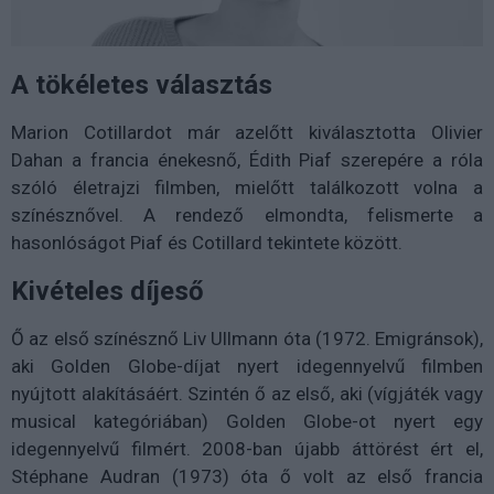
A tökéletes választás
Marion Cotillardot már azelőtt kiválasztotta Olivier
Dahan a francia énekesnő, Édith Piaf szerepére a róla
szóló életrajzi filmben, mielőtt találkozott volna a
színésznővel. A rendező elmondta, felismerte a
hasonlóságot Piaf és Cotillard tekintete között.
Kivételes díjeső
Ő az első színésznő Liv Ullmann óta (1972. Emigránsok),
aki Golden Globe-díjat nyert idegennyelvű filmben
nyújtott alakításáért. Szintén ő az első, aki (vígjáték vagy
musical kategóriában) Golden Globe-ot nyert egy
idegennyelvű filmért. 2008-ban újabb áttörést ért el,
Stéphane Audran (1973) óta ő volt az első francia