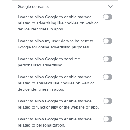
Google consents
Marion énekel, játszik gitáron, basszusgitáron és
I want to allow Google to enable storage
tamburinon. A színészet mellett környezetvédelmi
related to advertising like cookies on web or
aktivista is, többször vett részt tüntetéseken, különösen
device identifiers in apps.
a Greenpeace rendezvényein, hiszen 2002 óta ő is a
szervezet szóvivője.
I want to allow my user data to be sent to
Google for online advertising purposes.
I want to allow Google to send me
Címkék:
#marion cotillard
#francia
#piaf
#taxi
personalized advertising.
#eredet
#születésnap
#érdekességek
I want to allow Google to enable storage
related to analytics like cookies on web or
device identifiers in apps.
I want to allow Google to enable storage
related to functionality of the website or app.
Folytatás készül az
I want to allow Google to enable storage
élőszereplős Az
related to personalization.