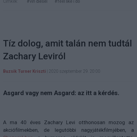
Címkék:
#vin diesel
#feel like i do
Tíz dolog, amit talán nem tudtál
Zachary Leviról
Buzsik Turner Kriszti
|
2020 szeptember 29. 20:00
Asgard vagy nem Asgard: az itt a kérdés.
A ma 40 éves Zachary Levi otthonosan mozog az
akciófilmekben, de legutóbbi nagyjátékfilmjében, a