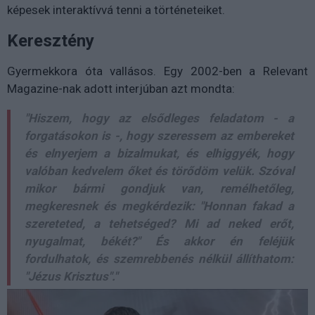
képesek interaktívvá tenni a történeteiket.
Keresztény
Gyermekkora óta vallásos. Egy 2002-ben a Relevant
Magazine-nak adott interjúban azt mondta:
"Hiszem, hogy az elsődleges feladatom - a
forgatásokon is -, hogy szeressem az embereket
és elnyerjem a bizalmukat, és elhiggyék, hogy
valóban kedvelem őket és törődöm velük. Szóval
mikor bármi gondjuk van, remélhetőleg,
megkeresnek és megkérdezik: "Honnan fakad a
szereteted, a tehetséged? Mi ad neked erőt,
nyugalmat, békét?" És akkor én feléjük
fordulhatok, és szemrebbenés nélkül állíthatom:
"Jézus Krisztus"."