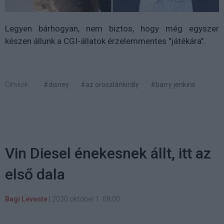
Legyen bárhogyan, nem biztos, hogy még egyszer
készen állunk
a CGI-állatok érzelemmentes "játékára".
Címkék:
#disney
#az oroszlánkirály
#barry jenkins
Vin Diesel énekesnek állt, itt az
első dala
Bagi Levente
|
2020 október 1. 08:00