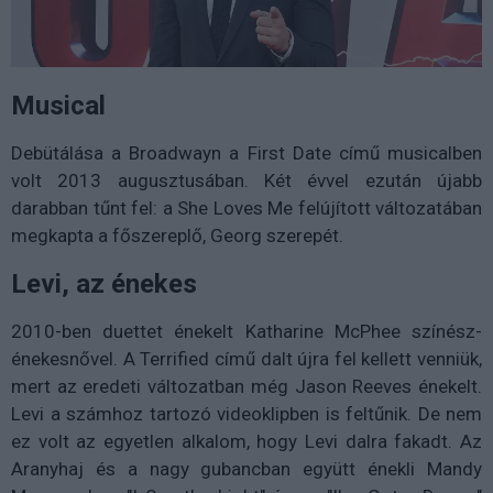
Musical
Debütálása a Broadwayn a First Date című musicalben
volt 2013 augusztusában. Két évvel ezután újabb
darabban tűnt fel: a She Loves Me felújított változatában
megkapta a főszereplő, Georg szerepét.
Levi, az énekes
2010-ben duettet énekelt Katharine McPhee színész-
énekesnővel. A Terrified című dalt újra fel kellett venniük,
mert az eredeti változatban még Jason Reeves énekelt.
Levi a számhoz tartozó videoklipben is feltűnik. De nem
ez volt az egyetlen alkalom, hogy Levi dalra fakadt. Az
Aranyhaj és a nagy gubancban együtt énekli Mandy