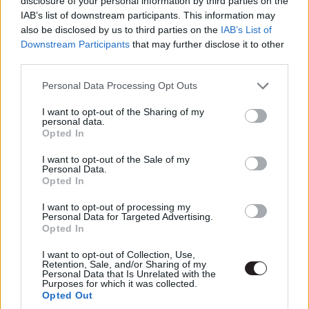
disclosure of your personal information by third parties on the
IAB’s list of downstream participants. This information may
also be disclosed by us to third parties on the
IAB’s List of
Downstream Participants
that may further disclose it to other
third parties.
Szép szavak
Please note that this website/app uses one or more Google
Personal Data Processing Opt Outs
Cate Blanchett így írt róla és a Rozsda és csontban látott
services and may gather and store information including but
alakításáról: "egyszerűen megdöbbentő, Marion olyan
not limited to your visit or usage behaviour. You may click to
I want to opt-out of the Sharing of my
personal data.
grant or deny consent to Google and its third-party tags to
karaktert kreált, aki egyszerre előkelő és őszinte, gond
Opted In
use your data for below specified purposes in below Google
nélkül beleolvad egy olyan világba, amit nélküle nem
consent section.
I want to opt-out of the Sale of my
ismerhetnénk meg."
Personal Data.
Opted In
Videóklip
I want to opt-out of processing my
Personal Data for Targeted Advertising.
Nem csak A sötét lovag - Felemelkedésben tűnt fel Gary
Opted In
Oldmannel együtt, hanem 2013-ban David Bowie sokat
I want to opt-out of Collection, Use,
vitatott videóklipjében is láthattuk őket, ami a
The Next
Retention, Sale, and/or Sharing of my
Day
című dalhoz készült.
Personal Data that Is Unrelated with the
Purposes for which it was collected.
Opted Out
Amikor nem színészkedik