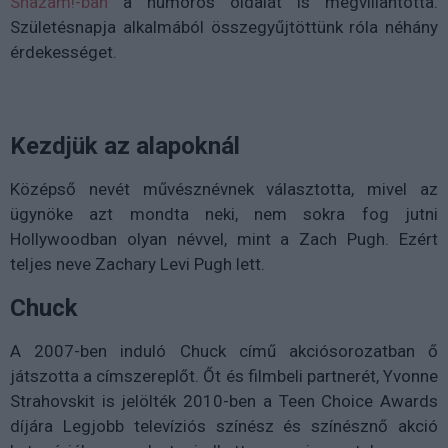
Shazam!-ban
a humoros oldalát is megvillantotta.
Születésnapja alkalmából összegyűjtöttünk róla néhány
érdekességet.
Kezdjük az alapoknál
Középső nevét művésznévnek választotta, mivel az
ügynöke azt mondta neki, nem sokra fog jutni
Hollywoodban olyan névvel, mint a Zach Pugh. Ezért
teljes neve Zachary Levi Pugh lett.
Chuck
A 2007-ben induló Chuck című akciósorozatban ő
játszotta a címszereplőt. Őt és filmbeli partnerét, Yvonne
Strahovskit is jelölték 2010-ben a Teen Choice Awards
díjára Legjobb televíziós színész és színésznő akció