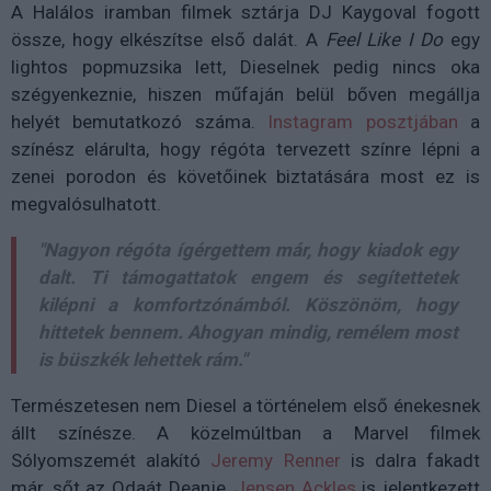
A Halálos iramban filmek sztárja DJ Kaygoval fogott
össze, hogy elkészítse első dalát. A
Feel Like I Do
egy
lightos popmuzsika lett, Dieselnek pedig nincs oka
szégyenkeznie, hiszen műfaján belül bőven megállja
helyét bemutatkozó száma.
Instagram posztjában
a
színész elárulta, hogy régóta tervezett színre lépni a
zenei porodon és követőinek biztatására most ez is
megvalósulhatott.
"Nagyon régóta ígérgettem már, hogy kiadok egy
dalt. Ti támogattatok engem és segítettetek
kilépni a komfortzónámból. Köszönöm, hogy
hittetek bennem. Ahogyan mindig, remélem most
is büszkék lehettek rám."
Természetesen nem Diesel a történelem első énekesnek
állt színésze. A közelmúltban a Marvel filmek
Sólyomszemét alakító
Jeremy Renner
is dalra fakadt
már, sőt az Odaát Deanje,
Jensen Ackles
is jelentkezett