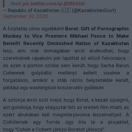
first!
pic.twitter.com/qLljQ8b5UU
— Republic of Kazakhstan 🇰🇿 (@KazakhstanGovt)
September 30, 2020
A folytatás címe egyébként
Borat: Gift of Pornographic
Monkey to Vice Premiere Mikhael Pence to Make
Benefit Recently Diminished Nation of Kazakhstan
lesz, ami már önmagában arról árulkodhat, hogy
szeretnének rápakolni pár lapáttal az előző felvonásra -
és ezen a ponton szóba sem került, hogy
Sacha Baron
Cohennek golyóálló mellényt kellett viselnie a
forgatáson, amikor a stáb rázós helyzetekbe került,
például egy washingtoni konzervatív gyűlésen.
A sztorija arról szól majd, hogy Borat, a kazah újságíró,
azt gondolja, hogy világsztár lett az eredeti film miatt, és
ezért álruhában kell meginterjúvolnia kiszemeltjeit. A
Collidernek egy forrás úgy írta le a projektet,
hogy "Cohen a Cohent játszó Boratot játssza".