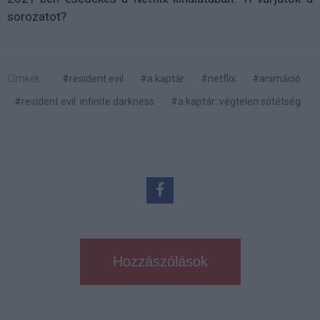
sorozatot?
Címkék:
#resident evil
#a kaptár
#netflix
#animáció
#resident evil: infinite darkness
#a kaptár: végtelen sötétség
Hozzászólások