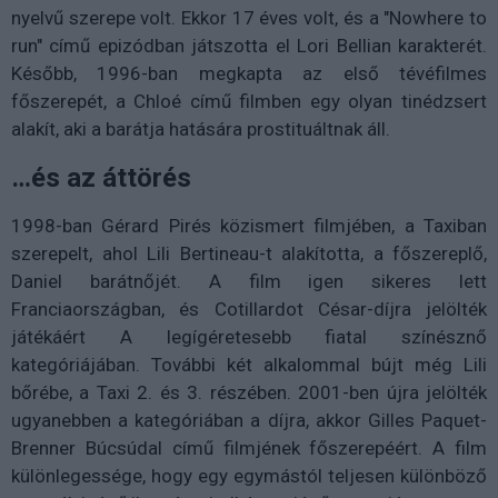
nyelvű szerepe volt. Ekkor 17 éves volt, és a "Nowhere to
run" című epizódban játszotta el Lori Bellian karakterét.
Később, 1996-ban megkapta az első tévéfilmes
főszerepét, a Chloé című filmben egy olyan tinédzsert
alakít, aki a barátja hatására prostituáltnak áll.
…és az áttörés
1998-ban Gérard Pirés közismert filmjében, a Taxiban
szerepelt, ahol Lili Bertineau-t alakította, a főszereplő,
Daniel barátnőjét. A film igen sikeres lett
Franciaországban, és Cotillardot César-díjra jelölték
játékáért A legígéretesebb fiatal színésznő
kategóriájában. További két alkalommal bújt még Lili
bőrébe, a Taxi 2. és 3. részében. 2001-ben újra jelölték
ugyanebben a kategóriában a díjra, akkor Gilles Paquet-
Brenner Búcsúdal című filmjének főszerepéért. A film
különlegessége, hogy egy egymástól teljesen különböző