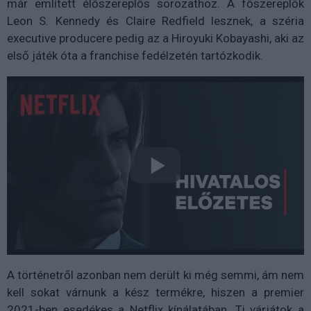
már említett élőszereplős sorozathoz. A főszereplők
Leon S. Kennedy és Claire Redfield lesznek, a széria
executive producere pedig az a Hiroyuki Kobayashi, aki az
első játék óta a franchise fedélzetén tartózkodik.
A történetről azonban nem derült ki még semmi, ám nem
kell sokat várnunk a kész termékre, hiszen a premier
2021-ben esedékes a Netflix kínálatában. Ti várjátok a