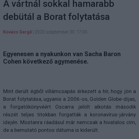
A vártnál sokkal hamarabb
debütál a Borat folytatása
Kovács Gergő
|
2020 szeptember 30. 17:00
Egyenesen a nyakunkon van Sacha Baron
Cohen következő agymenése.
Mint derült égből villámcsapás érkezett a hír,
hogy jön a
Borat folytatása, ugyanis a 2006-os, Golden Globe-díjas,
a forgatókönyvéért Oscarra jelölt alkotás második
részét teljes titokban forgatták a koronavírus-járvány
idején. Mostanra ráadásul már nemcsak a hivatalos cím,
de a bemutató pontos dátuma is kiderült.