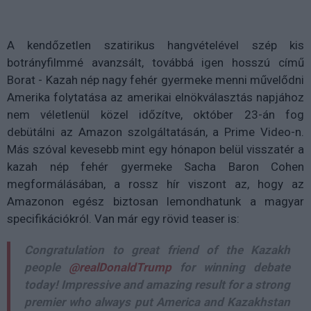
A kendőzetlen
szatirikus hangvételével szép kis
botrányfilmmé avanzsált, továbbá igen hosszú című
Borat - Kazah nép nagy fehér gyermeke menni művelődni
Amerika folytatása az amerikai elnökválasztás napjához
nem véletlenül közel időzítve, október 23-án fog
debütálni az Amazon szolgáltatásán, a Prime Video-n.
Más szóval kevesebb mint egy hónapon belül visszatér a
kazah nép fehér gyermeke Sacha Baron Cohen
megformálásában, a rossz hír viszont az, hogy az
Amazonon egész biztosan lemondhatunk a magyar
specifikációkról. Van már egy rövid teaser is:
Congratulation to great friend of the Kazakh
people
@realDonaldTrump
for winning debate
today! Impressive and amazing result for a strong
premier who always put America and Kazakhstan