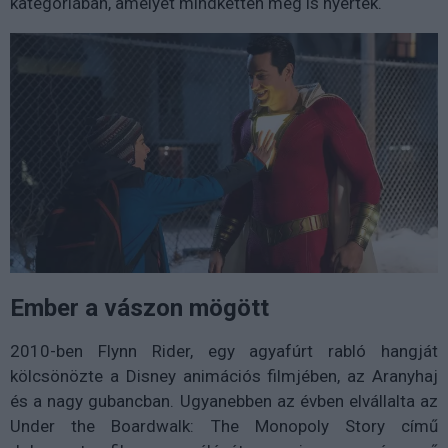
kategóriában, amelyet mindketten meg is nyertek.
Ember a vászon mögött
2010-ben Flynn Rider, egy agyafúrt rabló hangját
kölcsönözte a Disney animációs filmjében, az Aranyhaj
és a nagy gubancban. Ugyanebben az évben elvállalta az
Under the Boardwalk: The Monopoly Story című