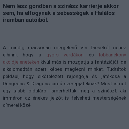
Nem lesz gondban a színész karrierje akkor
sem, ha elfogynak a sebességek a Halálos
iramban autóiból.
A mindig macsósan megjelenő Vin Dieselről nehéz
elhinni, hogy a
gyors verdákon
és
lobbanékony
akciójeleneteken
kívül más is mozgatja a fantáziáját, de
alkalomadtán azért képes meglepni minket. Tudtátok
például, hogy elkötelezett rajongója és játékosa a
Dungeons & Dragons című szerepjátéknak? Most ismét
egy újabb oldaláról ismerhettük meg a színészt, aki
immáron az énekes jelzőt is felveheti mesterségének
címerei közé.