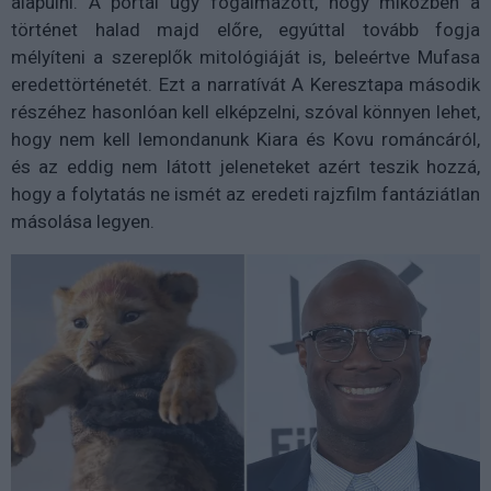
alapulni. A portál úgy fogalmazott, hogy miközben a
történet halad majd előre, egyúttal tovább fogja
mélyíteni a szereplők mitológiáját is, beleértve Mufasa
eredettörténetét. Ezt a narratívát A Keresztapa második
részéhez hasonlóan kell elképzelni, szóval könnyen lehet,
hogy nem kell lemondanunk Kiara és Kovu románcáról,
és az eddig nem látott jeleneteket azért teszik hozzá,
hogy a folytatás ne ismét az eredeti rajzfilm fantáziátlan
másolása legyen.