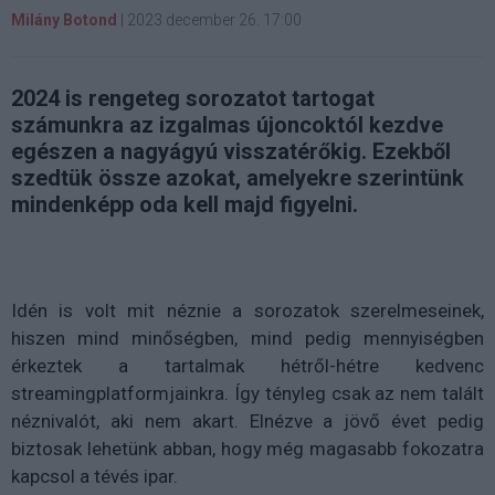
Milány Botond
|
2023 december 26. 17:00
2024 is rengeteg sorozatot tartogat
számunkra az izgalmas újoncoktól kezdve
egészen a nagyágyú visszatérőkig. Ezekből
szedtük össze azokat, amelyekre szerintünk
mindenképp oda kell majd figyelni.
Idén is volt mit néznie a sorozatok szerelmeseinek,
hiszen mind minőségben, mind pedig mennyiségben
érkeztek a tartalmak hétről-hétre kedvenc
streamingplatformjainkra. Így tényleg csak az nem talált
néznivalót, aki nem akart. Elnézve a jövő évet pedig
biztosak lehetünk abban, hogy még magasabb fokozatra
kapcsol a tévés ipar.