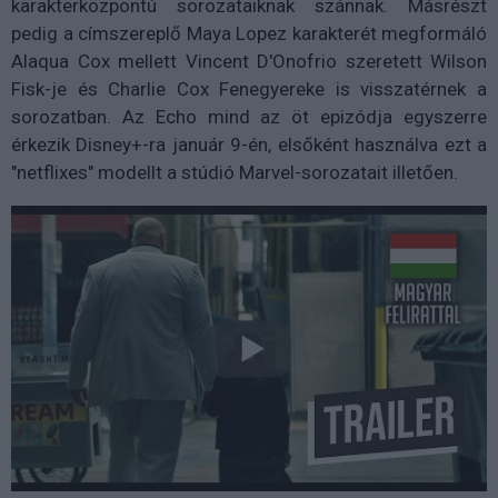
karakterközpontú sorozataiknak szánnak. Másrészt
pedig a címszereplő Maya Lopez karakterét megformáló
Alaqua Cox mellett Vincent D'Onofrio szeretett Wilson
Fisk-je és Charlie Cox Fenegyereke is visszatérnek a
sorozatban. Az Echo mind az öt epizódja egyszerre
érkezik Disney+-ra január 9-én, elsőként használva ezt a
"netflixes" modellt a stúdió Marvel-sorozatait illetően.