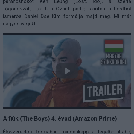
parancsnokot Ken Leung (Lost, Idő), a széria
főgonoszát, Tűz Ura Ozai-t pedig szintén a Lostból
ismerős Daniel Dae Kim formálja majd meg. Mi már
nagyon várjuk!
A fiúk (The Boys) 4. évad (Amazon Prime)
Élőszereplős formában mindenképp a legelborultabb,