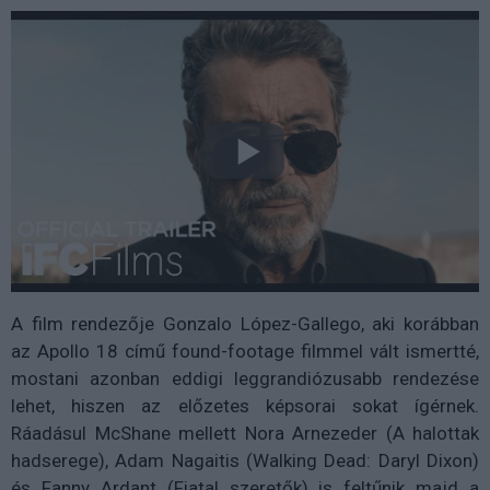
A film rendezője Gonzalo López-Gallego, aki korábban
az Apollo 18 című found-footage filmmel vált ismertté,
mostani azonban eddigi leggrandiózusabb rendezése
lehet, hiszen az előzetes képsorai sokat ígérnek.
Ráadásul McShane mellett Nora Arnezeder (A halottak
hadserege), Adam Nagaitis (Walking Dead: Daryl Dixon)
és Fanny Ardant (Fiatal szeretők) is feltűnik majd a