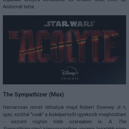
Andornál tette.
The Sympathizer (Max)
Hamarosan ismét láthatjuk majd Robert Downey Jr.-t,
igaz, ezúttal "csak" a kisképernyőt igyekszik meghódítani
- viszont rögtön több szerepben is. A
The
Sympathizer
című kémsorozatban ugyanis legalább négy