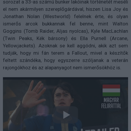
sorozat a 33-as számú bunker lakóinak történetét meséli
el nem akármilyen szereplőgárdával, hiszen Lisa Joy és
Jonathan Nolan (Westworld) felelnek érte, és olyan
ismerős arcok bukkannak fel benne, mint Walton
Goggins (Tomb Raider, Aljas nyolcas), Kyle MacLachlan
(Twin Peaks, Kék bársony) és Ella Purnell (Arcane,
Yellowjackets). Azoknak se kell aggódni, akik azt sem
tudják, hogy mi fán terem a Fallout, mivel a készítők
feltett szándéka, hogy egyszerre szóljanak a veterán
rajongókhoz és az alapanyagot nem ismerősökhöz is.