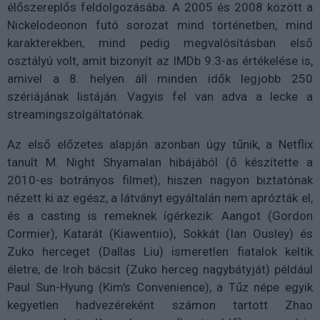
élőszereplős feldolgozásába. A 2005 és 2008 között a
Nickelodeonon futó sorozat mind történetben, mind
karakterekben, mind pedig megvalósításban első
osztályú volt, amit bizonyít az IMDb 9.3-as értékelése is,
amivel a 8. helyen áll minden idők legjobb 250
szériájának listáján. Vagyis fel van adva a lecke a
streamingszolgáltatónak.
Az első előzetes alapján azonban úgy tűnik, a Netflix
tanult M. Night Shyamalan hibájából (ő készítette a
2010-es botrányos filmet), hiszen nagyon biztatónak
nézett ki az egész, a látványt egyáltalán nem aprózták el,
és a casting is remeknek ígérkezik: Aangot (Gordon
Cormier), Katarát (Kiawentiio), Sokkát (Ian Ousley) és
Zuko herceget (Dallas Liu) ismeretlen fiatalok keltik
életre, de Iroh bácsit (Zuko herceg nagybátyját) például
Paul Sun-Hyung (Kim's Convenience), a Tűz népe egyik
kegyetlen hadvezéreként számon tartott Zhao