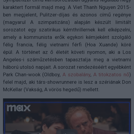
karaktert formál majd meg.
A Viet Thanh Nguyen 2015-
ben megjelent, Pulitzer-díjas és azonos című regénye
(magyarul A szimpatizáns) alapján készült limitált
sorozatot egy
szatirikus kémthrillernek kell elképzelni,
amely a kommunista
erők egykori kémjeként szolgáló
félig francia, félig vietnami férfi (Hoa Xuande) köré
épül.
A történet az ő életét követi nyomon, aki a Los
Angeles-i száműzetésben tapasztalja meg a vietnami
háború utolsó napjait. A sorozat rendezéséért egyébként
Park Chan-wook (Oldboy,
A szobalány
,
A titokzatos nő
)
felel majd, aki társ-showrunnere is lesz a szériának Don
McKellar (Vakság, A vörös hegedű) mellett.