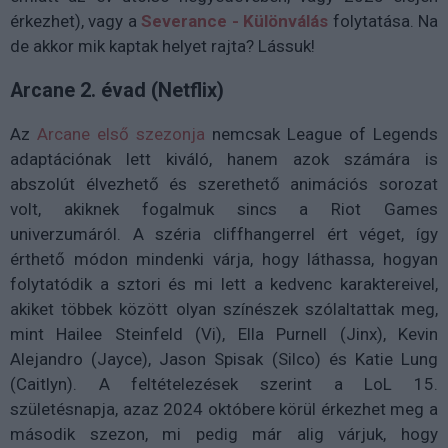
érkezhet), vagy a
Severance - Különválás
folytatása. Na
de akkor mik kaptak helyet rajta? Lássuk!
Arcane 2. évad (Netflix)
Az
Arcane első szezonja
nemcsak League of Legends
adaptációnak lett kiváló, hanem azok számára is
abszolút élvezhető és szerethető animációs sorozat
volt, akiknek fogalmuk sincs a Riot Games
univerzumáról. A széria cliffhangerrel ért véget, így
érthető módon mindenki várja, hogy láthassa, hogyan
folytatódik a sztori és mi lett a kedvenc karaktereivel,
akiket többek között olyan színészek szólaltattak meg,
mint Hailee Steinfeld (Vi), Ella Purnell (Jinx), Kevin
Alejandro (Jayce), Jason Spisak (Silco) és Katie Lung
(Caitlyn). A feltételezések szerint a LoL 15.
születésnapja, azaz 2024 októbere körül érkezhet meg a
második szezon, mi pedig már alig várjuk, hogy