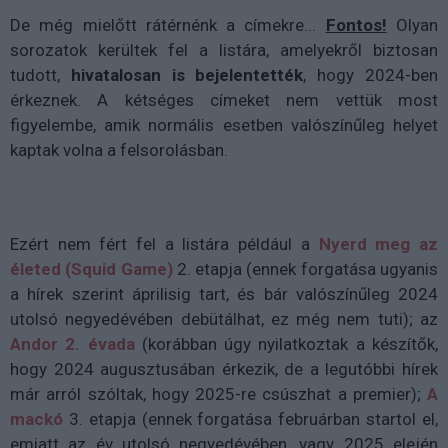
De még mielőtt rátérnénk a címekre...
Fontos!
Olyan
sorozatok kerültek fel a listára, amelyekről biztosan
tudott,
hivatalosan is bejelentették
, hogy 2024-ben
érkeznek. A kétséges címeket nem vettük most
figyelembe, amik normális esetben valószínűleg helyet
kaptak volna a felsorolásban.
Ezért nem fért fel a listára például a
Nyerd meg az
életed (Squid Game)
2. etapja (ennek forgatása ugyanis
a hírek szerint áprilisig tart, és bár valószínűleg 2024
utolsó negyedévében debütálhat, ez még nem tuti); az
Andor 2. évada
(korábban úgy nyilatkoztak a készítők,
hogy 2024 augusztusában érkezik, de a legutóbbi hírek
már arról szóltak, hogy 2025-re csúszhat a premier);
A
mackó
3. etapja (ennek forgatása februárban startol el,
emiatt az év utolsó negyedévében, vagy 2025 elején