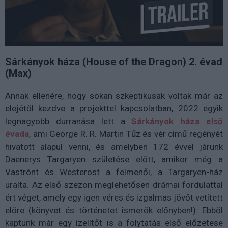
Sárkányok háza
(House of the Dra
gon)
2. évad
(Max)
Annak ellenére, hogy sokan szkeptikusak voltak már az
elejétől kezdve a projekttel kapcsolatban,
2022 egyik
legnagyobb durranása lett
a
Sárkányok háza első
évada
, ami George R. R. Martin Tűz és vér című regényét
hivatott alapul venni, és amelyben 172 évvel járunk
Daenerys Targaryen születése előtt, amikor még a
Vastrónt és Westerost a felmenői, a Targaryen-ház
uralta.
Az első szezon meglehetősen drámai fordulattal
ért véget, amely egy igen véres és izgalmas jövőt vetített
előre (könyvet és történetet ismerők előnyben!). Ebből
kaptunk már egy ízelítőt is a folytatás első előzetese