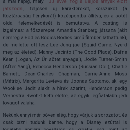
a mai napig,
mely
100 évvel fog a Baljós árnyak előtt
játszódni
, teljesen új karaktereket, korszakot (a
Köztársaság Fénykorát) középpontba állítva, és a sötét
oldal felemelkedését is bemutatva.
A casting is
izgalmas: a főszerepet Amandla Stenberg játssza (akit
nemrég a Bodies Bodies Bodies című filmben láthattunk),
de mellette ott lesz Lee Jung-jae (Squid Game: Nyerd
meg az életed), Manny Jacinto (The Good Place), Dafne
Keen (Logan, Az Úr sötét anyagai), Jodie Turner-Smith
(After Yang), Rebecca Henderson (Russian Doll), Charlie
Barnett, Dean-Charles Chapman, Carrie-Anne Moss
(Mátrix), Margarita Levieva és Joonas Suotamo, aki egy
Wookiee Jedit alakít a hírek szerint, Henderson pedig
Vernestra Rwoh-t kelti életre, az egyik legfiatalabb jedi
lovagot valaha.
Nekünk ennyi már bőven elég, hogy várjuk a sorozatot, és
csak bízni tudunk benne, hogy a Disney ezúttal is
legalább annyira bevállalós és kreatív lesz, mint az