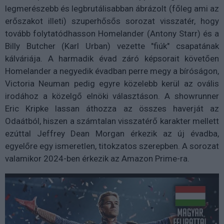
legmerészebb és legbrutálisabban ábrázolt (főleg ami az
erőszakot illeti) szuperhősős sorozat visszatér, hogy
tovább folytatódhasson Homelander (Antony Starr) és a
Billy Butcher (Karl Urban) vezette "fiúk" csapatának
kálváriája. A harmadik évad záró képsorait követően
Homelander a negyedik évadban perre megy a bíróságon,
Victoria Neuman pedig egyre közelebb kerül az ovális
irodához a közelgő elnöki választáson.
A showrunner
Eric Kripke lassan áthozza az összes haverját az
Odaátból, hiszen a számtalan visszatérő karakter mellett
ezúttal Jeffrey Dean Morgan érkezik az új évadba,
egyelőre egy ismeretlen, titokzatos szerepben. A sorozat
valamikor 2024-ben érkezik az Amazon Prime-ra.