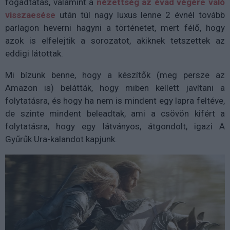
fogadtatás, valamint a
nézettség az évad végére való
visszaesése
után túl nagy luxus lenne 2 évnél tovább
parlagon heverni hagyni a történetet, mert félő, hogy
azok is elfelejtik a sorozatot, akiknek tetszettek az
eddigi látottak.
Mi bízunk benne, hogy a készítők (meg persze az
Amazon is) belátták, hogy miben kellett javítani a
folytatásra, és hogy ha nem is mindent egy lapra feltéve,
de szinte mindent beleadtak, ami a csövön kifért a
folytatásra, hogy egy látványos, átgondolt, igazi A
Gyűrűk Ura-kalandot kapjunk.