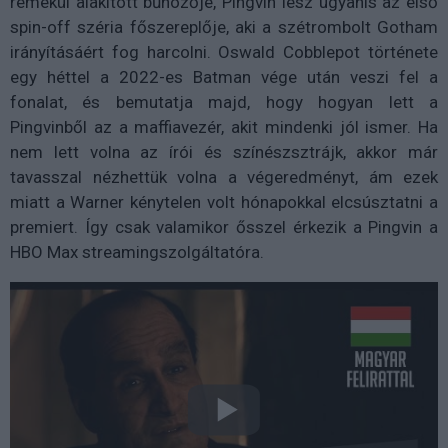
remekül alakított bűnözője, Pingvin lesz ugyanis az első
spin-off széria főszereplője, aki a szétrombolt Gotham
irányításáért fog harcolni. Oswald Cobblepot története
egy héttel a 2022-es Batman vége után veszi fel a
fonalat, és bemutatja majd, hogy hogyan lett a
Pingvinből az a maffiavezér, akit mindenki jól ismer. Ha
nem lett volna az írói és színészsztrájk, akkor már
tavasszal nézhettük volna a végeredményt, ám ezek
miatt a Warner kénytelen volt hónapokkal elcsúsztatni a
premiert. Így csak valamikor ősszel érkezik a Pingvin a
HBO
Max streamingszolgáltatóra.