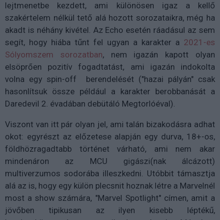
lejtmenetbe kezdett, ami különösen igaz a kellő
szakértelem nélkül tető alá hozott sorozataikra, még ha
akadt is néhány kivétel. Az Echo esetén ráadásul az sem
segít, hogy hiába tűnt fel ugyan a karakter a
2021-es
Sólyomszem sorozatban
, nem igazán kapott olyan
elsöprően pozitív fogadtatást, ami igazán indokolta
volna egy spin-off berendelését ("hazai pályán" csak
hasonlítsuk össze például a karakter berobbanását a
Daredevil 2. évadában debütáló Megtorlóéval).
Viszont van itt pár olyan jel, ami talán bizakodásra adhat
okot: egyrészt az előzetese alapján egy durva, 18+-os,
földhözragadtabb történet várható, ami nem akar
mindenáron az MCU gigászi(nak álcázott)
multiverzumos sodorába illeszkedni. Utóbbit támasztja
alá az is, hogy egy külön plecsnit hoznak létre a Marvelnél
most a show számára, "Marvel Spotlight" címen, amit a
jövőben tipikusan az ilyen kisebb léptékű,