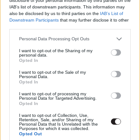
disclosure of your personal information by third parties on the
IAB’s list of downstream participants. This information may
foghatót nem mindennap látni.
also be disclosed by us to third parties on the
IAB’s List of
Downstream Participants
that may further disclose it to other
A sorozatért egyébként David Benioff, D.B. Weiss (a
third parties.
Trónok harca sorozat készítői) és Alex Woo felel majd.
Előbbi kettő neve sokaknak rossz ómen lehet a Trónok
Please note that this website/app uses one or more Google
Personal Data Processing Opt Outs
harca utolsó évada miatt, de nem szabad elfelejteni,
services and may gather and store information including but
not limited to your visit or usage behaviour. You may click to
I want to opt-out of the Sharing of my
hogy csak úgy, mint a széria legjobb évadainál, úgy itt is
personal data.
grant or deny consent to Google and its third-party tags to
volt alapanyaguk könyv formájában a feldolgozáshoz,
Opted In
use your data for below specified purposes in below Google
emiatt pedig mindenkébb bízhatunk bennük, hogy jól sül
consent section.
I want to opt-out of the Sale of my
el ez a projekt is. Főszerepben pedig olyan neveket
Personal Data.
Opted In
láthatunk, mint Eiza González (Rohammentő, Nyomd,
bébi, nyomd), Liam Cunningham (Trónok harca), Tsai Chin
I want to opt-out of processing my
Personal Data for Targeted Advertising.
(Shang-Chi), Benedict Wong (a Marvel-filmek Wongja),
Opted In
John Bradley (Trónok harca), Jovan Adepo (A
hátrahagyottak), vagy Jonathan Pryce (A két pápa).
I want to opt-out of Collection, Use,
Retention, Sale, and/or Sharing of my
Personal Data that Is Unrelated with the
Purposes for which it was collected.
Opted Out