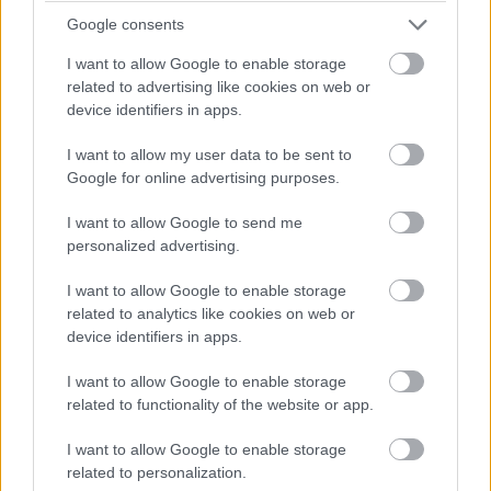
Google consents
I want to allow Google to enable storage
related to advertising like cookies on web or
device identifiers in apps.
I want to allow my user data to be sent to
Google for online advertising purposes.
I want to allow Google to send me
personalized advertising.
DC's Creature Commandos (HBO Max)
I want to allow Google to enable storage
Az HBO Maxot megcélzó hétrészes animációs sorozat a
related to analytics like cookies on web or
legelső projekt, amely zöld lámpát kapott a DC filmes
device identifiers in apps.
részlegének új vezetésétől, James Gunntól és Peter
I want to allow Google to enable storage
Safrantól. Ez lesz az első projekt, amit láthatunk a DCU-
related to functionality of the website or app.
ból, még a legelső mozifilmet, a 2025-ös Superman:
Legacy-t is meg fogja előzni. Gunn írta minden epizódját
I want to allow Google to enable storage
az azonos című képregény alapján, és különböző lények
related to personalization.