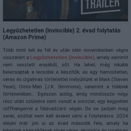
Legyőzhetetlen (Invincible) 2. évad folytatás
(Amazon Prime)
Több mint két és fél év után idén novemberben végre
visszatért a
Legyőzhetetlen (Invincible)
, amely semmit
nem vesztett erejéből, sőt. Ha lehet, még inkább
belecsaptak a lecsóba a készítők, és egy hamisítatlan,
véres és izgalmas történettel mélyültünk el Mark (Steven
Yeun), Omni-Man (J.K. Simmons), valamint a többiek
történetében... Egészen addig, amíg mindössze négy
rész után szünetre nem vonult a sorozat, egy kegyetlen
cliffhangerrel a félévadzáró végén.
De ne ijedjen meg
senki, ezúttal nem kell éveket várni a folytatásra. 2024
elején már jön is az évad második fele, amely ha
hihetünk a készítőknek olyan véres, akciódús és izgalmas