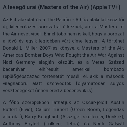
A levegő urai (Masters of the Air) (Apple TV+)
Az Elit alakulat és a The Pacific - A hős alakulat készítői
új, kilencrészes sorozattal érkeznek, ami a Masters of
the Air nevet viseli. Ennél több nem is kell, hogy a sorozat
a jövő év egyik legjobban várt címe legyen.
A történet
Donald L. Miller 2007-es könyve, a
Masters of the Air:
America's Bomber Boys Who Fought the Air War Against
Nazi Germany alapján készült, és a Véres Század
becenéven elhíresült amerikai bombázó
repülőgépszázad történetét meséli el, akik a második
világháború alatt szenvedtek folyamatosan súlyos
veszteségeket (innen ered a becenevük is).
A főbb szerepekben láthatjuk az Oscar-jelölt Austin
Butlert (Elvis), Callum Turnert (Green Room, Legendás
állatok...), Barry Keoghant (A sziget szellemei, Dunkirk),
Anthony Boyle-t (Tolkien, Tetris) és Ncuti Gatwát