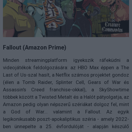
Fallout (Amazon Prime)
Minden streamingplatform igyekszik ráfeküdni a
videojátékok feldolgozására: az HBO Max éppen a The
Last of Us-szal hasít, a Netflix számos projektet gondoz
(élen a Tomb Raider, Splinter Cell, Gears of War és
Assassin's Creed franchise-okkal), a SkyShowtime
többek között a Twisted Metalt és a Halót pátyolgatja, az
Amazon pedig olyan népszerű szériákat dolgoz fel, mint
a God of War... valamint a Fallout. Az egyik
legikonikusabb poszt-apokaliptikus széria - amely 2022-
ben ünnepelte a 25. évfordulóját - alapján készülő