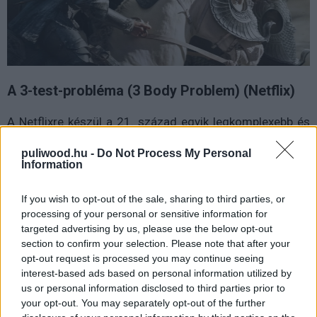
A 3-test-probléma (
3 Body Problem) (Netflix)
A Netflixre készül a 21. század egyik legkomplexebb és
legmélyebb hardcore sci-fi sztorijából, a kínai Cixin Liu
puliwood.hu -
Do Not Process My Personal
által írt A háromtest-probléma, A sötét erdő és A halál
Information
vége című regényeit összefogó A háromtest-trilógiából
sorozat. Aki még nem olvasta volna a könyveket, annak
If you wish to opt-out of the sale, sharing to third parties, or
nagyon ajánljuk a sorozat előtt, aki viszont nem tervezi
processing of your personal or sensitive information for
ezt, akkor annak azt tanácsoljuk, ha teheti, ne is nézzen
targeted advertising by us, please use the below opt-out
section to confirm your selection. Please note that after your
utána semminek a történettel kapcsolatban most már.
opt-out request is processed you may continue seeing
Legyen elég annyi, hogy a Föld első kapcsolatfelvételét
interest-based ads based on personal information utilized by
meséli el korokon átívelve, de teszi mindezt olyan okos,
us or personal information disclosed to third parties prior to
mély filozófiai kérdéseket boncolgatva, közben pedig
your opt-out. You may separately opt-out of the further
nagyszabású és izgalmas formában, amilyenhez