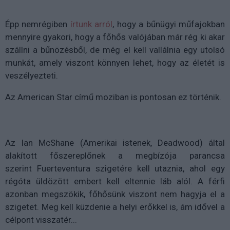
Épp nemrégiben
írtunk arról
, hogy a bűnügyi műfajokban
mennyire gyakori, hogy a főhős valójában már rég ki akar
szállni a bűnözésből, de még el kell vallálnia egy utolsó
munkát, amely viszont könnyen lehet, hogy az életét is
veszélyezteti.
Az American Star című moziban is pontosan ez történik.
Az Ian McShane (Amerikai istenek, Deadwood) által
alakított főszereplőnek a megbízója parancsa
szerint
Fuerteventura szigetére kell utaznia, ahol egy
régóta üldözött embert kell eltennie láb alól. A férfi
azonban megszökik, főhősünk viszont nem hagyja el a
szigetet. Meg kell küzdenie a helyi erőkkel is, ám idővel a
célpont visszatér...