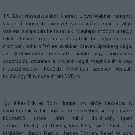
T.S. Eliot klasszikusából Andrew Lloyd Webber faragott
világhírű musicalt, amelyet valószínűleg már a világ
összes színpadán bemutattak. Meglepő módon a nagy
siker ellenére még nem mutatták be egyszer sem
moziban, noha a '90-es években Steven Spielberg cége,
az Amblimation tervezett belőle egy animációs
adaptációt, azonban a projekt végül meghiúsult a cég
megszűnésével. Később, 1998-ban azonban készült
belőle egy film, noha direkt DVD-re.
Így érkeztünk el Tom Hooper (A király beszéde, A
nyomorultak, A dán lány) új rendezéséhez, amely gigászi
büdzséből (közel 300 millió dollárból), igazi
sztárgárdával (Judi Dench, Idris Elba, Taylor Swift, Ian
McKellen, Jason Derulo, James Corden, Rebel Wilson,