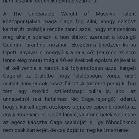
nem lesznek idegenek egymás számára.
A The Unbearable Weight of Massive Talent
középpontjában maga Cage fog állni, ahogy színész
karrierjét próbálja rendbe tenni azzal, hogy mindenáron
meg akarja szerezni a hőn áhított szerepet a közelgő
Quentin Tarantino-moziban. Eközben a tinédzser korba
lépett lányával is meggyűlik a baja, sőt (ha még ez nem
lenne elég meta) még a 90-es évekbeli egoista énjével is
fel kell vennie a harcot, aki folyamatosan azzal kergeti
Cage-et az őrületbe, hogy felelősségre vonja, miért
csinált annyira sok rossz filmet. A történet pedig ki fog
térni egy mexikói születésnapi bulira is, ahol az
ünnepeltről (aki hatalmas Nic Cage-rajongó) kiderül,
hogy a kartell egyik oszlopos tagja, és éppen elrabolta az
egyik amerikai elnökjelölt lányát, valamint belekeveri ebbe
az egész káoszba Cage családját is. Így főhősünknek
nem csak karrierjét, de családját is meg kell mentenie.