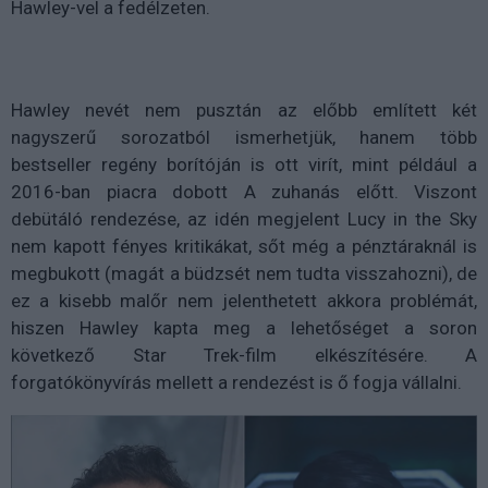
Hawley-vel a fedélzeten.
Hawley nevét nem pusztán az előbb említett két
nagyszerű sorozatból ismerhetjük, hanem több
bestseller regény borítóján is ott virít, mint például a
2016-ban piacra dobott A zuhanás előtt. Viszont
debütáló rendezése, az idén megjelent Lucy in the Sky
nem kapott fényes kritikákat, sőt még a pénztáraknál is
megbukott (magát a büdzsét nem tudta visszahozni), de
ez a kisebb malőr nem jelenthetett akkora problémát,
hiszen Hawley kapta meg a lehetőséget a soron
következő Star Trek-film elkészítésére. A
forgatókönyvírás mellett a rendezést is ő fogja vállalni.