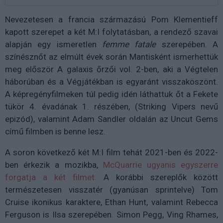
Nevezetesen a francia származású Pom Klementieff
kapott szerepet a két M:I folytatásban, a rendező szavai
alapján egy ismeretlen
femme fatale
szerepében. A
színésznőt az elmúlt évek során Mantisként ismerhettük
meg először A galaxis őrzői vol. 2-ben, aki a Végtelen
háborúban és a Végjátékban is egyaránt visszaköszönt.
A képregényfilmeken túl pedig idén láthattuk őt a Fekete
tükör 4. évadának 1. részében, (Striking Vipers nevű
epizód), valamint Adam Sandler oldalán az Uncut Gems
című filmben is benne lesz.
A soron következő két M:I film tehát 2021-ben és 2022-
ben érkezik a mozikba,
McQuarrie ugyanis egyszerre
forgatja a két filmet.
A korábbi szereplők között
természetesen visszatér (gyanúsan sprintelve) Tom
Cruise ikonikus karaktere, Ethan Hunt, valamint Rebecca
Ferguson is Ilsa szerepében. Simon Pegg, Ving Rhames,