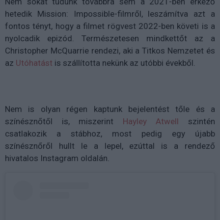
Nem sokat tudunk továbbra sem a 2021-ben érkező
hetedik Mission: Impossible-filmről, leszámítva azt a
fontos tényt, hogy a filmet rögvest 2022-ben követi is a
nyolcadik epizód. Természetesen mindkettőt az a
Christopher McQuarrie rendezi, aki a Titkos Nemzetet és
az
Utóhatást
is szállította nekünk az utóbbi évekből.
Nem is olyan régen kaptunk bejelentést tőle és a
színésznőtől is, miszerint
Hayley Atwell
szintén
csatlakozik a stábhoz, most pedig egy újabb
színésznőről hullt le a lepel, ezúttal is a rendező
hivatalos Instagram oldalán.