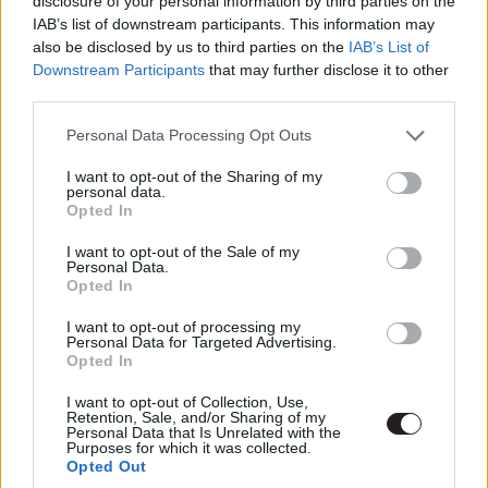
disclosure of your personal information by third parties on the
IAB’s list of downstream participants. This information may
also be disclosed by us to third parties on the
IAB’s List of
Downstream Participants
that may further disclose it to other
third parties.
A Végtelen Világok Krízise kevesebb mint egy hónap
Please note that this website/app uses one or more Google
Personal Data Processing Opt Outs
services and may gather and store information including but
múlva, december 8-án veszi kezdetét a Supergirl
not limited to your visit or usage behaviour. You may click to
I want to opt-out of the Sharing of my
sorozatban. A történet rögtön másnap, december 9-én a
personal data.
grant or deny consent to Google and its third-party tags to
Batwoman aktuális epizódjában, december 10-én pedig
Opted In
use your data for below specified purposes in below Google
a The Flashben halad tovább. Ezt követően egy nagyobb
consent section.
I want to opt-out of the Sale of my
téli szünetre kell számítani, mielőtt január 14-én újra
Personal Data.
Opted In
felvesszük a fonalat az Arrowban, a várhatóan
grandiózus fináléra pedig még aznap, a Legends of
I want to opt-out of processing my
Personal Data for Targeted Advertising.
Tomorrow évadnyitójában sor kerül.
Opted In
I want to opt-out of Collection, Use,
Retention, Sale, and/or Sharing of my
Personal Data that Is Unrelated with the
Purposes for which it was collected.
Opted Out