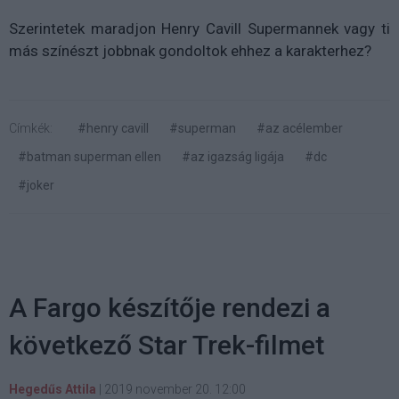
Szerintetek maradjon Henry Cavill Supermannek vagy ti
más színészt jobbnak gondoltok ehhez a karakterhez?
Címkék:
#henry cavill
#superman
#az acélember
#batman superman ellen
#az igazság ligája
#dc
#joker
A Fargo készítője rendezi a
következő Star Trek-filmet
Hegedűs Attila
|
2019 november 20. 12:00