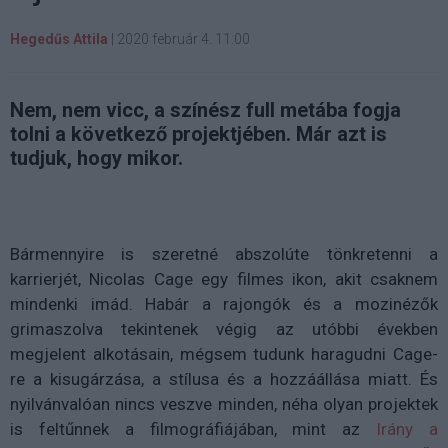
Hegedűs Attila
|
2020 február 4. 11:00
Nem, nem vicc, a színész full metába fogja
tolni a következő projektjében. Már azt is
tudjuk, hogy mikor.
Bármennyire is szeretné abszolúte tönkretenni a
karrierjét, Nicolas Cage egy filmes ikon, akit csaknem
mindenki imád. Habár a rajongók és a mozinézők
grimaszolva tekintenek végig az utóbbi években
megjelent alkotásain, mégsem tudunk haragudni Cage-
re a kisugárzása, a stílusa és a hozzáállása miatt. És
nyilvánvalóan nincs veszve minden, néha olyan projektek
is feltűnnek a filmográfiájában, mint az
Irány a