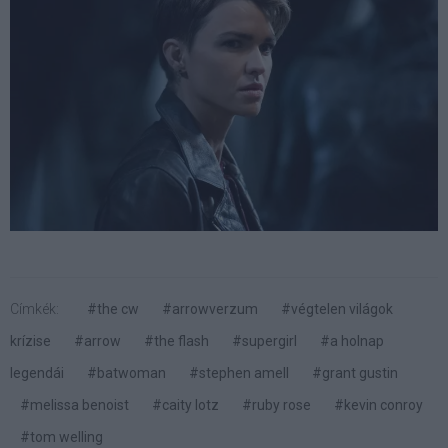
Címkék:
#the cw
#arrowverzum
#végtelen világok
krízise
#arrow
#the flash
#supergirl
#a holnap
legendái
#batwoman
#stephen amell
#grant gustin
#melissa benoist
#caity lotz
#ruby rose
#kevin conroy
#tom welling