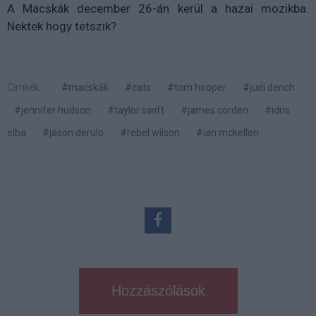
A Macskák december 26-án kerül a hazai mozikba.
Nektek hogy tetszik?
Címkék:
#macskák
#cats
#tom hooper
#judi dench
#jennifer hudson
#taylor swift
#james corden
#idris
elba
#jason derulo
#rebel wilson
#ian mckellen
Hozzászólások