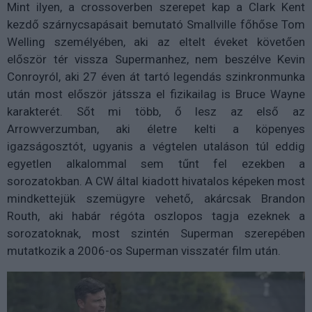
Mint ilyen, a crossoverben szerepet kap a Clark Kent
kezdő szárnycsapásait bemutató Smallville főhőse Tom
Welling személyében
, aki az eltelt éveket követően
először tér vissza Supermanhez, nem beszélve Kevin
Conroyról, aki 27 éven át tartó legendás szinkronmunka
után most először játssza el fizikailag is Bruce Wayne
karakterét. Sőt mi több, ő lesz az első az
Arrowverzumban, aki életre kelti a köpenyes
igazságosztót, ugyanis a végtelen utaláson túl eddig
egyetlen alkalommal sem tűnt fel ezekben a
sorozatokban. A CW által kiadott hivatalos képeken most
mindkettejük szemügyre vehető, akárcsak Brandon
Routh, aki habár régóta oszlopos tagja ezeknek a
sorozatoknak, most szintén Superman szerepében
mutatkozik a 2006-os Superman visszatér film után.