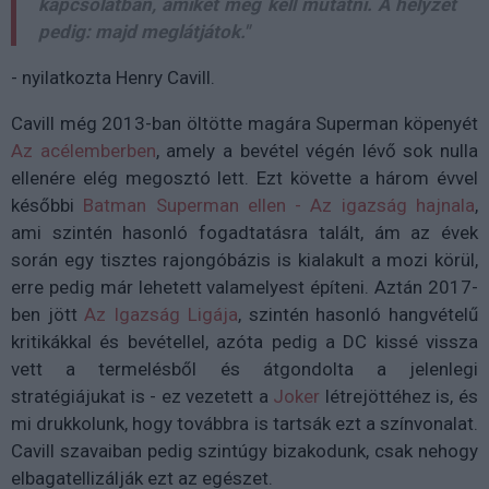
kapcsolatban, amiket meg kell mutatni. A helyzet
pedig: majd meglátjátok."
- nyilatkozta Henry Cavill.
Cavill még 2013-ban öltötte magára Superman köpenyét
Az acélemberben
, amely a bevétel végén lévő sok nulla
ellenére elég megosztó lett. Ezt követte a három évvel
későbbi
Batman Superman ellen - Az igazság hajnala
,
ami szintén hasonló fogadtatásra talált, ám az évek
során egy tisztes rajongóbázis is kialakult a mozi körül,
erre pedig már lehetett valamelyest építeni. Aztán 2017-
ben jött
Az Igazság Ligája
, szintén hasonló hangvételű
kritikákkal és bevétellel, azóta pedig a DC kissé vissza
vett a termelésből és átgondolta a jelenlegi
stratégiájukat is - ez vezetett a
Joker
létrejöttéhez is, és
mi drukkolunk, hogy továbbra is tartsák ezt a színvonalat.
Cavill szavaiban pedig szintúgy bizakodunk, csak nehogy
elbagatellizálják ezt az egészet.