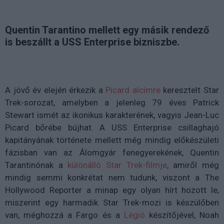
Quentin Tarantino mellett egy másik rendező
is beszállt a USS Enterprise bizniszbe.
A jövő év elején érkezik a
Picard alcímre
keresztelt Star
Trek-sorozat, amelyben a jelenleg 79 éves Patrick
Stewart ismét az ikonikus karakterének, vagyis Jean-Luc
Picard bőrébe bújhat. A USS Enterprise csillaghajó
kapitányának története mellett még mindig előkészületi
fázisban van az Álomgyár fenegyerekének, Quentin
Tarantinónak a
különálló Star Trek-filmje
, amiről még
mindig semmi konkrétat nem tudunk, viszont a The
Hollywood Reporter a minap egy olyan hírt hozott le,
miszerint egy harmadik Star Trek-mozi is készülőben
van, méghozzá a Fargo és a
Légió
készítőjével, Noah