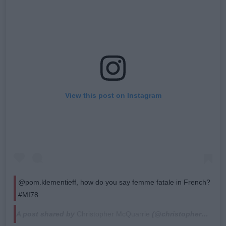
View this post on Instagram
@pom.klementieff, how do you say femme fatale in French?
#MI78
A post shared by
Christopher McQuarrie
(@christophermcquarrie) on