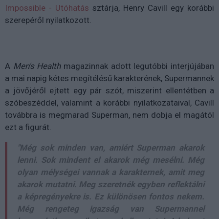
Impossible - Utóhatás
sztárja, Henry Cavill egy korábbi
szerepéről nyilatkozott.
A
Men's Health
magazinnak adott legutóbbi interjújában
a mai napig kétes megítélésű karakterének, Supermannek
a jövőjéről ejtett egy pár szót, miszerint ellentétben a
szóbeszéddel, valamint a korábbi nyilatkozataival, Cavill
továbbra is megmarad Superman, nem dobja el magától
ezt a figurát.
"Még sok minden van, amiért Superman akarok
lenni. Sok mindent el akarok még mesélni. Még
olyan mélységei vannak a karakternek, amit meg
akarok mutatni. Meg szeretnék egyben reflektálni
a képregényekre is. Ez különösen fontos nekem.
Még rengeteg igazság van Supermannel