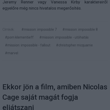
Jeremy Renner vagy Vanessa Kirby karaktereiről
egyelőre még nincs hivatalos megerősítés.
Címkék:
#mission: impossible 7
#mission: impossible 8
#pom klementieff
#mission: impossible - utóhatás
#mission: impossible - fallout
#christopher mcquarrie
#marvel
Ekkor jön a film, amiben Nicolas
Cage saját magát fogja
eljátszani