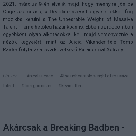
2021. március 9-én elválik majd, hogy mennyire jön be
Cage számítása, a Deadline szerint ugyanis ekkor fog
mozikba kerülni a The Unbearable Weight of Massive
Talent - remélhetőleg hazánkban is. Ebben az időpontban
egyébként olyan alkotásokkal kell majd versenyeznie a
nézők kegyeiért, mint az Alicia Vikander-féle Tomb
Raider folytatása és a következő Paranormal Activity.
Címkék:
#nicolas cage
#the unbearable weight of massive
talent
#tom gormican
#kevin etten
Akárcsak a Breaking Badben -