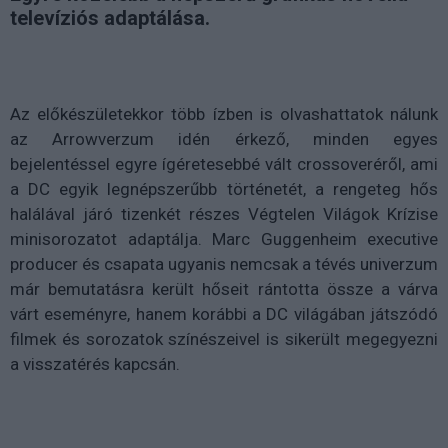
televíziós adaptálása.
Az előkészületekkor több ízben is olvashattatok nálunk
az Arrowverzum idén érkező, minden egyes
bejelentéssel egyre ígéretesebbé vált crossoveréről, ami
a DC
egyik legnépszerűbb történetét, a rengeteg hős
halálával járó
tizenkét részes Végtelen Világok Krízise
minisorozatot adaptálja. Marc Guggenheim executive
producer és csapata ugyanis nemcsak a tévés univerzum
már bemutatásra került hőseit rántotta össze a várva
várt eseményre, hanem korábbi a DC világában játszódó
filmek és sorozatok színészeivel is sikerült megegyezni
a visszatérés kapcsán.