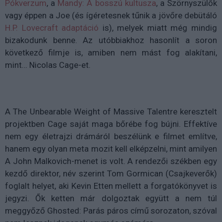
Pókverzum
, a
Mandy: A bosszú kultusza
, a Szörnyszülők
vagy éppen a Joe (és ígéretesnek tűnik a jövőre debütáló
H.P. Lovecraft adaptáció
is), melyek miatt még mindig
bizakodunk benne. Az utóbbiakhoz hasonlít a soron
következő filmje is, amiben nem mást fog alakítani,
mint… Nicolas Cage-et.
A The Unbearable Weight of Massive Talentre keresztelt
projektben Cage saját maga bőrébe fog bújni. Effektíve
nem egy életrajzi drámáról beszélünk e filmet említve,
hanem egy olyan meta mozit kell elképzelni, mint amilyen
A John Malkovich-menet is volt. A rendezői székben egy
kezdő direktor, név szerint Tom Gormican (Csajkeverők)
foglalt helyet, aki Kevin Etten mellett a forgatókönyvet is
jegyzi. Ők ketten már dolgoztak együtt a nem túl
meggyőző Ghosted: Parás páros című sorozaton, szóval