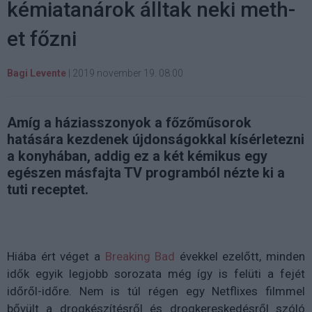
kémiatanárok álltak neki meth-
et főzni
Bagi Levente
|
2019 november 19. 08:00
Amíg a háziasszonyok a főzőműsorok
hatására kezdenek újdonságokkal kísérletezni
a konyhában, addig ez a két kémikus egy
egészen másfajta TV programból nézte ki a
tuti receptet.
Hiába ért véget a
Breaking Bad
évekkel ezelőtt, minden
idők egyik legjobb sorozata még így is felüti a fejét
időről-időre. Nem is túl régen egy Netflixes filmmel
bővült a drogkészítésről és drogkereskedésről szóló