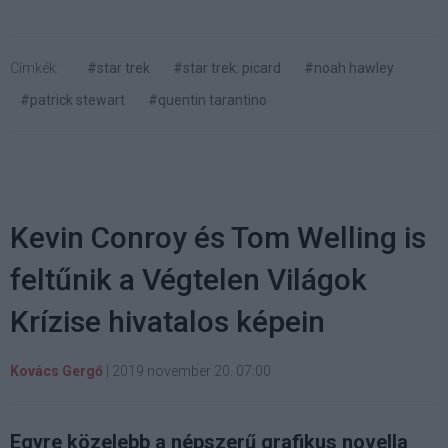
Címkék:
#star trek
#star trek: picard
#noah hawley
#patrick stewart
#quentin tarantino
Kevin Conroy és Tom Welling is
feltűnik a Végtelen Világok
Krízise hivatalos képein
Kovács Gergő
|
2019 november 20. 07:00
Egyre közelebb a népszerű grafikus novella