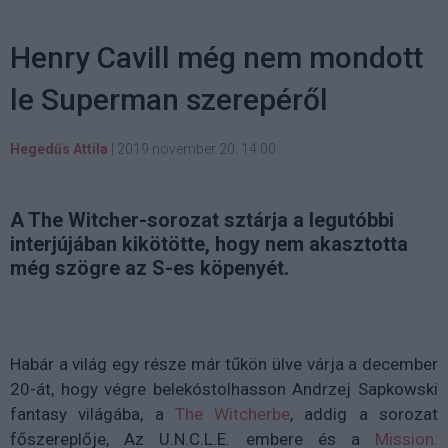
Henry Cavill még nem mondott
le Superman szerepéről
Hegedűs Attila
|
2019 november 20. 14:00
A The Witcher-sorozat sztárja a legutóbbi
interjújában kikötötte, hogy nem akasztotta
még szögre az S-es köpenyét.
Habár a világ egy része már tűkön ülve várja a december
20-át, hogy végre belekóstolhasson Andrzej Sapkowski
fantasy világába, a
The Witcherbe
, addig a sorozat
főszereplője, Az U.N.C.L.E. embere és a
Mission: