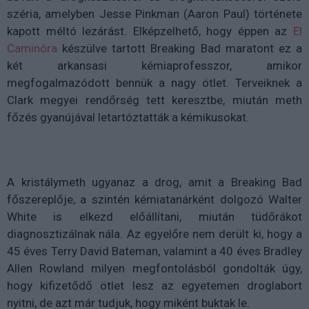
széria, amelyben Jesse Pinkman (Aaron Paul) története
kapott méltó lezárást. Elképzelhető, hogy éppen az
El
Caminóra
készülve tartott Breaking Bad maratont ez a
két arkansasi kémiaprofesszor, amikor
megfogalmazódott bennük a nagy ötlet. Terveiknek a
Clark megyei rendőrség tett keresztbe, miután meth
főzés gyanújával letartóztatták a kémikusokat.
A kristálymeth ugyanaz a drog, amit a Breaking Bad
főszereplője, a szintén kémiatanárként dolgozó Walter
White is elkezd előállítani, miután tüdőrákot
diagnosztizálnak nála. Az egyelőre nem derült ki, hogy a
45 éves
Terry David Bateman, valamint a 40 éves Bradley
Allen Rowland milyen megfontolásból gondolták úgy,
hogy kifizetődő ötlet lesz az egyetemen droglabort
nyitni, de azt már tudjuk, hogy miként buktak le.