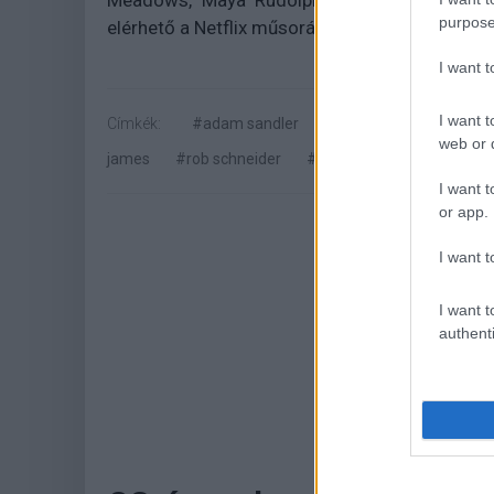
Meadows, Maya Rudolph vagy éppen Ray Li
purpose
elérhető a Netflix műsorán.
I want 
I want t
Címkék:
#adam sandler
#hubie halloween
#h
web or d
james
#rob schneider
#ray liotta
#netflix
I want t
or app.
I want t
I want t
authenti
Hoz