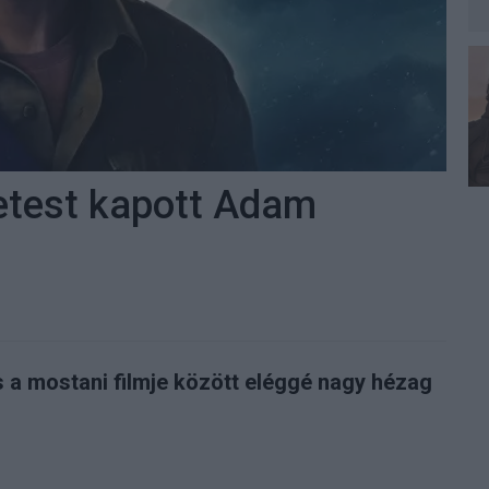
zetest kapott Adam
 a mostani filmje között eléggé nagy hézag