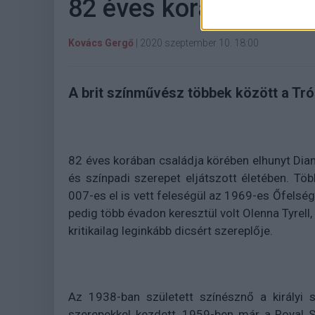
82 éves korában elhu
Kovács Gergő
|
2020 szeptember 10. 18:00
A brit színművész többek között a Tró
82 éves korában családja körében elhunyt Dian
és színpadi szerepet eljátszott életében. Töb
007-es el is vett feleségül az 1969-es Őfelsé
pedig több évadon keresztül volt Olenna Tyrell,
kritikailag leginkább dicsért szereplője.
Az 1938-ban született színésznő a királyi 
szerepekkel kezdett, 1959-ben már a Royal 