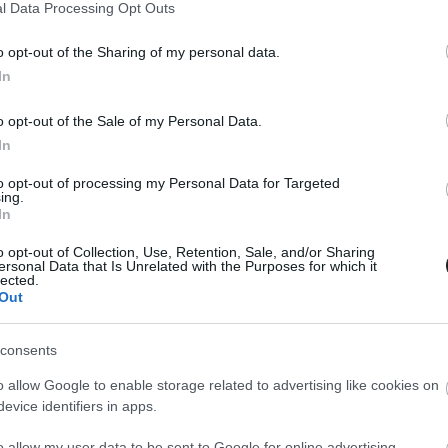
l Data Processing Opt Outs
o opt-out of the Sharing of my personal data.
In
o opt-out of the Sale of my Personal Data.
In
to opt-out of processing my Personal Data for Targeted
ing.
In
o opt-out of Collection, Use, Retention, Sale, and/or Sharing
ersonal Data that Is Unrelated with the Purposes for which it
lected.
Out
consents
o allow Google to enable storage related to advertising like cookies on
égi jó barátait, így Buscemi mellett olyan színészek
evice identifiers in apps.
es, Rob Schneider, Julie Bowen, Shaquille O'Neal, Tim
o allow my user data to be sent to Google for online advertising