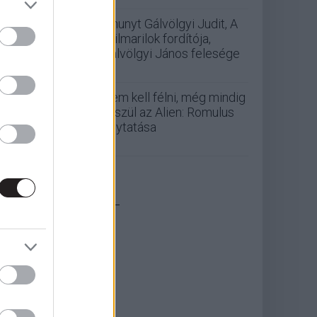
Elhunyt Gálvölgyi Judit, A
szilmarilok fordítója,
Gálvölgyi János felesége
Nem kell félni, még mindig
készül az Alien: Romulus
folytatása
_