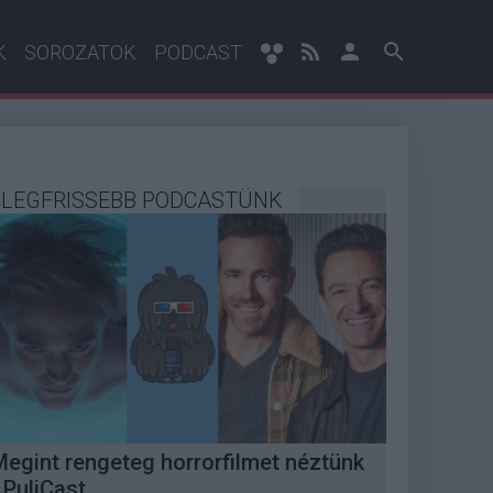
K
SOROZATOK
PODCAST
LEGFRISSEBB PODCASTÜNK
Megint rengeteg horrorfilmet néztünk
 PuliCast