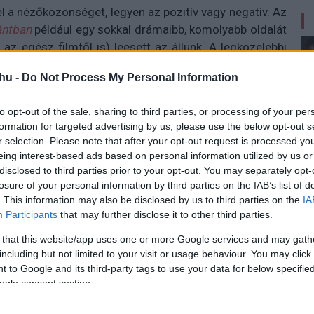
 a nézőközönséget, legyen az pozitív vagy negatív. Az
ántban
például egy sokkal drámaibb, komolyabb oldalát
z egész filmtől is) leesett az állunk. A legközelebbi
aga után, hiszen Sandler visszatérni látszik a proli,
hu -
Do Not Process My Personal Information
alapján mindenképp.
to opt-out of the sale, sharing to third parties, or processing of your per
formation for targeted advertising by us, please use the below opt-out s
r selection. Please note that after your opt-out request is processed y
ti angol címén:
Hubie Halloween
) egy kisvároska
eing interest-based ads based on personal information utilized by us or
neplésre. A címszereplő Hubie (Sandler) a közösség
disclosed to third parties prior to your opt-out. You may separately opt-
 már komolyan venni, viszont az idei Halloween kissé
losure of your personal information by third parties on the IAB’s list of
s alapján Steve Buscemi valamilyen szörnyszülött lesz,
. This information may also be disclosed by us to third parties on the
IA
n szemtanú pedig maga Hubie - akinek persze senki nem
Participants
that may further disclose it to other third parties.
ell menteni szeretett városát.
 that this website/app uses one or more Google services and may gath
including but not limited to your visit or usage behaviour. You may click 
 to Google and its third-party tags to use your data for below specifi
ogle consent section.