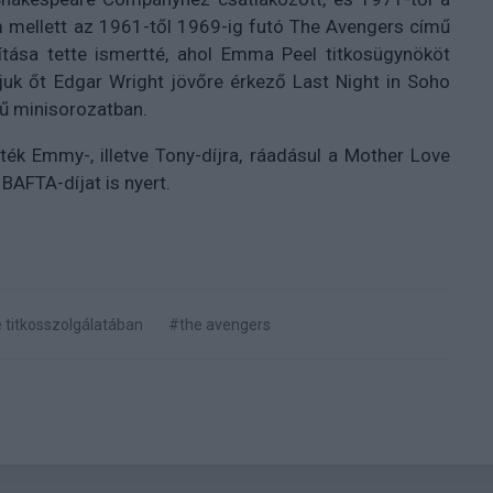
lm mellett az 1961-től 1969-ig futó The Avengers című
ítása tette ismertté, ahol
Emma Peel titkosügynököt
atjuk őt Edgar Wright jövőre érkező Last Night in Soho
mű minisorozatban.
lték Emmy-, illetve Tony-díjra, ráadásul a Mother Love
BAFTA-díjat is nyert.
 titkosszolgálatában
#the avengers