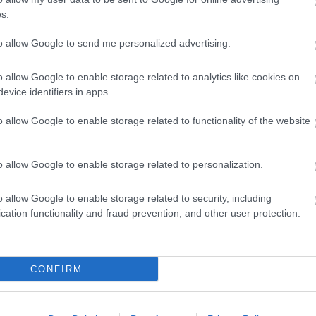
otta. A
Hubie, a Halloween
hőse október 7-től lesz
s.
to allow Google to send me personalized advertising.
o allow Google to enable storage related to analytics like cookies on
ubie a halloween hőse
#csiszolatlan gyémánt
#kevin
evice identifiers in apps.
o allow Google to enable storage related to functionality of the website
o allow Google to enable storage related to personalization.
Tetszik
o allow Google to enable storage related to security, including
cation functionality and fraud prevention, and other user protection.
zászólások
CONFIRM