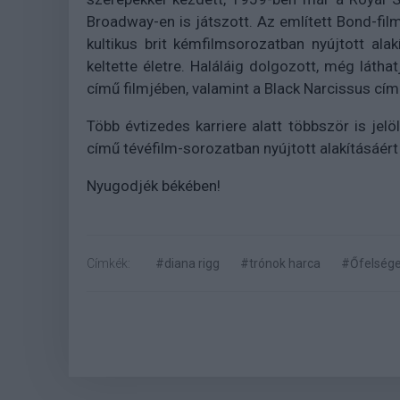
Broadway-en is játszott. Az említett Bond-fi
kultikus brit kémfilmsorozatban nyújtott alak
keltette életre. Haláláig dolgozott, még láth
című filmjében, valamint a Black Narcissus cí
Több évtizedes karriere alatt többször is jelö
című tévéfilm-sorozatban nyújtott alakításáért 
Nyugodjék békében!
Címkék:
#diana rigg
#trónok harca
#Őfelsége