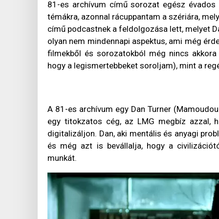
81-es archívum című sorozat egész évados p
témákra, azonnal rácuppantam a szériára, mel
című podcastnek a feldolgozása lett, melyet Da
olyan nem mindennapi aspektus, ami még érdek
filmekből és sorozatokból még nincs akkora
hogy a legismertebbeket soroljam), mint a reg
A 81-es archívum egy Dan Turner (Mamoudou At
egy titokzatos cég, az LMG megbíz azzal, h
digitalizáljon. Dan, aki mentális és anyagi pr
és még azt is bevállalja, hogy a civilizációt
munkát.