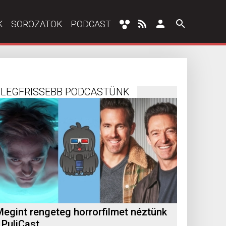
K
SOROZATOK
PODCAST
LEGFRISSEBB PODCASTÜNK
Megint rengeteg horrorfilmet néztünk
 PuliCast