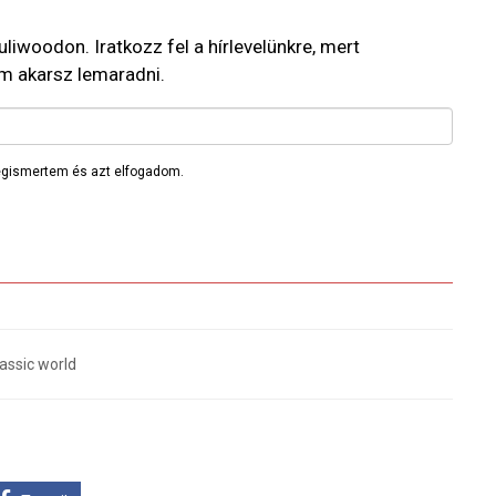
 Puliwoodon. Iratkozz fel a hírlevelünkre, mert
em akarsz lemaradni.
gismertem és azt elfogadom.
assic world