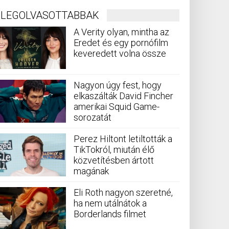
LEGOLVASOTTABBAK
A Verity olyan, mintha az
Eredet és egy pornófilm
keveredett volna össze
Nagyon úgy fest, hogy
elkaszálták David Fincher
amerikai Squid Game-
sorozatát
Perez Hiltont letiltották a
TikTokról, miután élő
közvetítésben ártott
magának
Eli Roth nagyon szeretné,
ha nem utálnátok a
Borderlands filmet