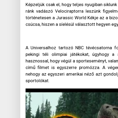
Képzeljük csak el, hogy teljes nyugiban siklunk
ránk vadászó Velociraptorra leszünk figyel
történetesen a Jurassic World Kékje az a bi
csúcsa, hiszen a síelésül választott hegyen egy 
A Universalhoz tartozó NBC tévécsatorna fo
pekingi téli olimpiai játékokat, úgyhogy a
hasznossal, hogy végül a sporteseményt, vala
című filmet is egyszerre promózza. A véger
nehogy az egyszeri amerikai néző azt gondolj
sportolókat.