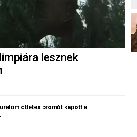
olimpiára lesznek
n
guralom ötletes promót kapott a
.