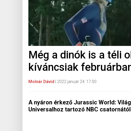
Még a dinók is a téli 
kíváncsiak februárba
Molnár Dávid
|
2022 január 24. 17:00
A nyáron érkező Jurassic World: Vilá
Universalhoz tartozó NBC csatornától