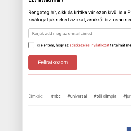
Ezt láttad már?
Rengeteg hír, cikk és kritika vár ezen kívül is a
kiválogatjuk neked azokat, amikről biztosan n
Kijelentem, hogy az
adatkezelési nyilatkozat
tartalmát me
Feliratkozom
Címkék:
#nbc
#universal
#téli olimpia
#jur