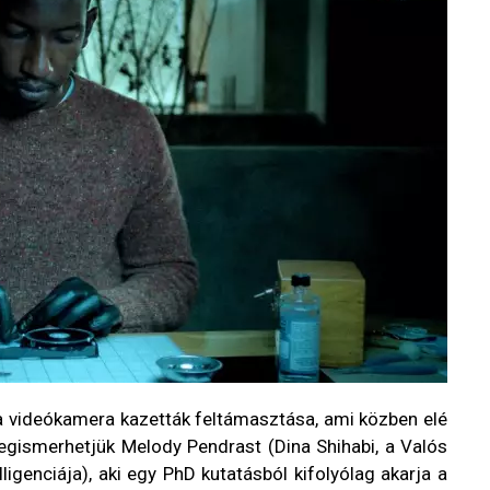
a videókamera kazetták feltámasztása, ami közben elé
gismerhetjük Melody Pendrast (Dina Shihabi, a Valós
igenciája), aki egy PhD kutatásból kifolyólag akarja a