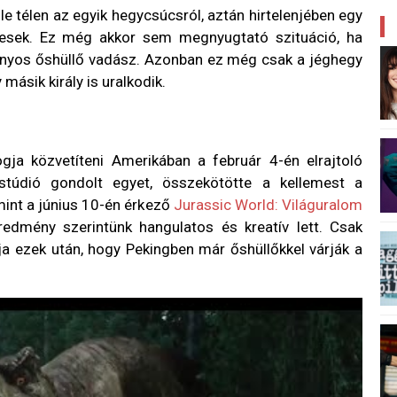
 le télen az egyik hegycsúcsról, aztán hirtelenjében egy
mesek. Ez még akkor sem megnyugtató szituáció, ha
zonyos őshüllő vadász. Azonban ez még csak a jéghegy
másik király is uralkodik.
gja közvetíteni Amerikában a február 4-én elrajtoló
 stúdió gondolt egyet, összekötötte a kellemest a
mint a június 10-én érkező
Jurassic World: Világuralom
edmény szerintünk hangulatos és kreatív lett. Csak
a ezek után, hogy Pekingben már őshüllőkkel várják a