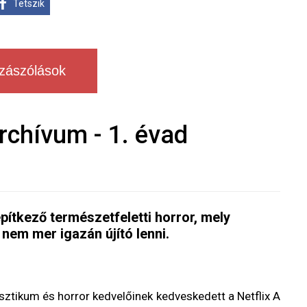
Tetszik
zászólások
archívum - 1. évad
pítkező természetfeletti horror, mely
nem mer igazán újító lenni.
ztikum és horror kedvelőinek kedveskedett a Netflix A