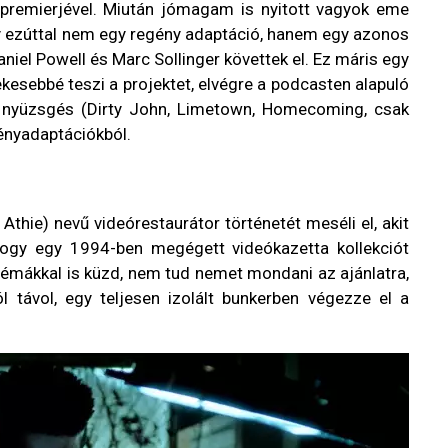
remierjével. Miután jómagam is nyitott vagyok eme
y ezúttal nem egy regény adaptáció, hanem egy azonos
niel Powell és Marc Sollinger követtek el. Ez máris egy
esebbé teszi a projektet, elvégre a podcasten alapuló
 nyüzsgés (Dirty John, Limetown, Homecoming, csak
ényadaptációkból.
hie) nevű videórestaurátor történetét meséli el, akit
ogy egy 1994-ben megégett videókazetta kollekciót
oblémákkal is küzd, nem tud nemet mondani az ajánlatra,
ól távol, egy teljesen izolált bunkerben végezze el a