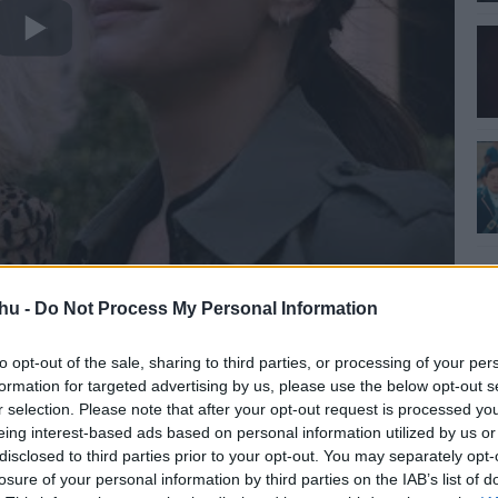
hu -
Do Not Process My Personal Information
rentúlon június 8-án, míg idehaza egy kicsit később,
ss (Az éhezők viadala, Pleasantville) rendezésében.
to opt-out of the sale, sharing to third parties, or processing of your per
lanchett, Anne Hathaway, Mindy Kaling, Sarah Paulson,
formation for targeted advertising by us, please use the below opt-out s
r selection. Please note that after your opt-out request is processed y
eing interest-based ads based on personal information utilized by us or
disclosed to third parties prior to your opt-out. You may separately opt-
losure of your personal information by third parties on the IAB’s list of
anchett
#anne hathaway
#elena bonham carter
#sarah