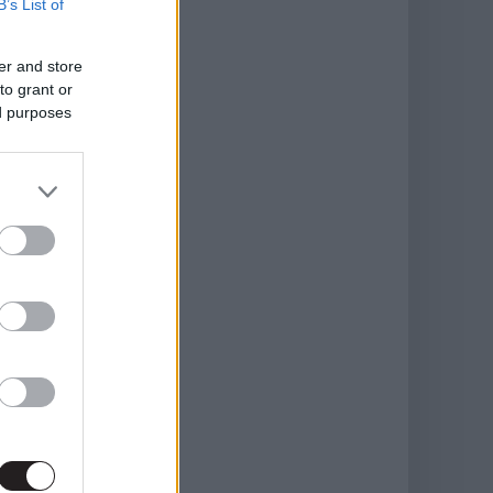
B’s List of
er and store
to grant or
ed purposes