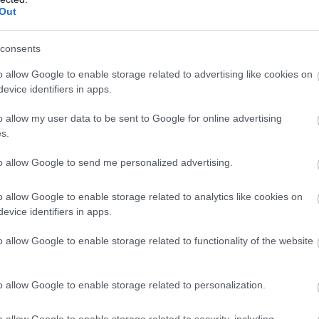
Out
kók először hozták a frászt a nagyérdeműre.
consents
o allow Google to enable storage related to advertising like cookies on
evice identifiers in apps.
 a filmeken, amelyeket legnagyobb szakmai sikereiként
o allow my user data to be sent to Google for online advertising
aknyugat
on, a
Psycho
című korszakos remekművön
s.
gy modern környezetbe helyezett televíziós sorozatot
És még sorolhatnám, igazából a sor meglehetősen
to allow Google to send me personalized advertising.
filmet sem készít, csak haknizik karrierje végéig, már
ja volt annál, hogy csak úgy eleressze magát. 1963-ban
o allow Google to enable storage related to analytics like cookies on
evice identifiers in apps.
 nevezhető annyira ikonikusnak, emblematikusnak, mint
yomban felismerhető, illetve ismeri az is, aki a filmből
o allow Google to enable storage related to functionality of the website
annyira a popkultúra szerves részévé, mégis: a Mester
öbb szempontból is.
o allow Google to enable storage related to personalization.
o allow Google to enable storage related to security, including