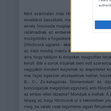
authenti
Mint számtalan más Hitchcock-mű, úgy ez a
novelláról beszélünk, melyet
A Manderlay-há
amely (micsoda meglepetés!) röviden-tömöre
rátámadnak az emberekre. Hitchcock fantázi
mozgolódni a fogaskerekek, aminek felgyorsít
(Hitchcock ugyanis - akárcsak Spielberg - ne
az írást mindig másra bízta). Hunternek a re
arra, hogy találjon ki dolgokat, nyugodtan térj
került. Bár e sorok írójának nem volt szerencs
nagyjából mindent kiejtettek az alapötletet kiv
mai fejjel egészen elcsépeltnek hathat, hisz
B-, C-, Zs-kategóriás filmtermését és dög
boncolgatják megejtően egyszerű, anti-filozof
az ember ellen lázadna? Mondjuk a méhek. A k
lényeg az, hogy Hitchcock úr e tekintetben j
meg, ha valaki csak legyintene egyet filmjéne