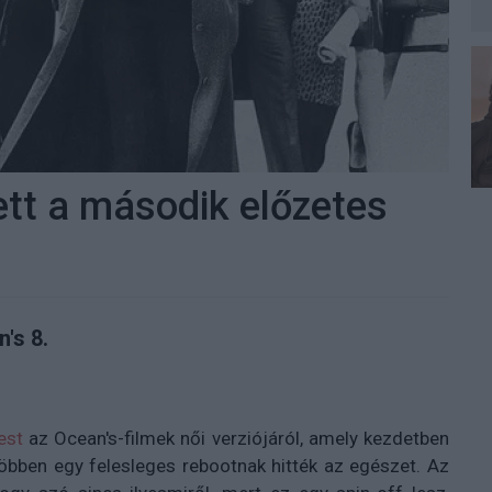
ett a második előzetes
's 8.
est
az Ocean's-filmek női verziójáról, amely kezdetben
többen egy felesleges rebootnak hitték az egészet. Az