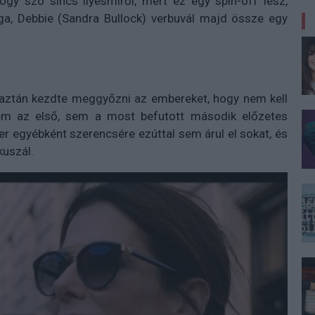
ogy szó sincs ilyesmiről, mert ez
egy spin-off lesz,
, Debbie (Sandra Bullock) verbuvál majd össze egy
ó aztán kezdte meggyőzni az embereket, hogy nem kell
m az első, sem a most befutott második előzetes
er egyébként szerencsére ezúttal sem árul el sokat, és
kuszál.