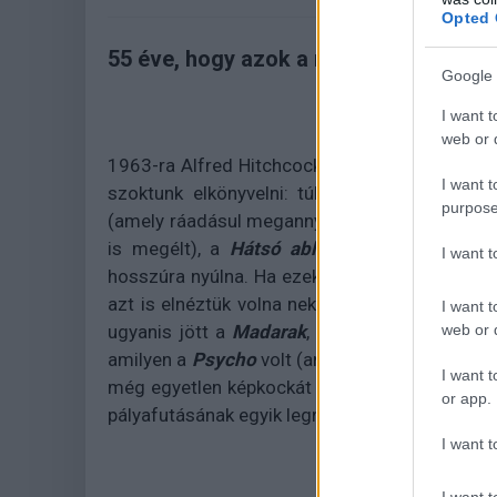
Opted 
55 éve, hogy azok a nyamvadt tojásra
Google 
I want t
web or d
1963-ra Alfred Hitchcock már túl volt azokon
I want t
szoktunk elkönyvelni: túl volt az
Észak-ész
purpose
(amely ráadásul megannyi folytatást és még e
is megélt), a
Hátsó ablak
on, a
Szédülés
en…
I want 
hosszúra nyúlna. Ha ezek után már egyetlen jó 
azt is elnéztük volna neki, de több sütnivaló
I want t
web or d
ugyanis jött a
Madarak
, amely film, bár nem
amilyen a
Psycho
volt (aminek főtémája azon n
I want t
még egyetlen képkockát sem látott), nem vált 
or app.
pályafutásának egyik legragyogóbb alkotása t
I want t
I want t