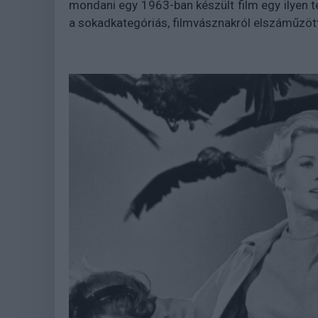
mondani egy 1963-ban készült film egy ilyen 
a sokadkategóriás, filmvásznakról elszáműzött 