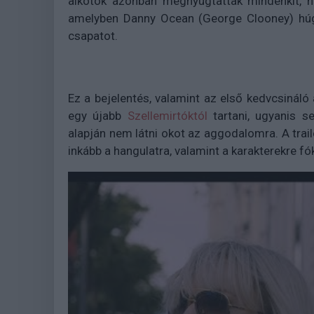
alkotók azonban megnyugtattak mindenkit, h
amelyben Danny Ocean (George Clooney) húga
csapatot.
Ez a bejelentés, valamint az első kedvcsinál
egy újabb
Szellemirtóktól
tartani,
ugyanis se
alapján nem látni okot az aggodalomra. A trail
inkább a hangulatra, valamint a karakterekre fó