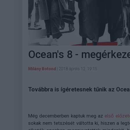
Ocean's 8 - megérkez
Milány Botond
|
2018 április 12. 19:15
Továbbra is ígéretesnek tűnik az Ocean
Még decemberben kaptuk meg az
első előzet
sokak nem tetszését váltotta ki, hiszen a leg