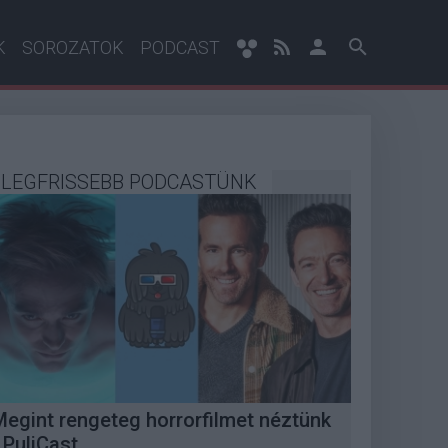
K
SOROZATOK
PODCAST
LEGFRISSEBB PODCASTÜNK
Megint rengeteg horrorfilmet néztünk
 PuliCast