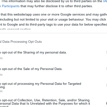
. This information may also be disclosed by us to third parties on the
IA
Participants
that may further disclose it to other third parties.
#george clooney
 that this website/app uses one or more Google services and may gath
including but not limited to your visit or usage behaviour. You may click 
 to Google and its third-party tags to use your data for below specifi
ogle consent section.
l Data Processing Opt Outs
Tetszik
o opt-out of the Sharing of my personal data.
In
zászólások
o opt-out of the Sale of my Personal Data.
In
to opt-out of processing my Personal Data for Targeted
ing.
rak
In
o opt-out of Collection, Use, Retention, Sale, and/or Sharing
ersonal Data that Is Unrelated with the Purposes for which it
lected.