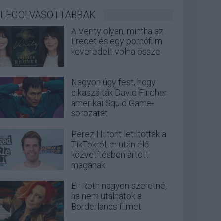
LEGOLVASOTTABBAK
A Verity olyan, mintha az
Eredet és egy pornófilm
keveredett volna össze
Nagyon úgy fest, hogy
elkaszálták David Fincher
amerikai Squid Game-
sorozatát
Perez Hiltont letiltották a
TikTokról, miután élő
közvetítésben ártott
magának
Eli Roth nagyon szeretné,
ha nem utálnátok a
Borderlands filmet