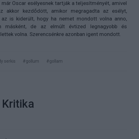
már Oscar esélyesnek tartják a teljesítményét, amivel
z akkor kezdődött, amikor megragadta az esélyt,
l az is kiderült, hogy ha nemet mondott volna anno,
sen másként, de az elmúlt évtized legnagyobb és
 lettek volna. Szerencsénkre azonban igent mondott.
y serkis
#gollum
#gollam
Kritika