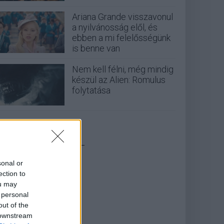
Ariana Grande visszavonul
a nyilvánosság elől, és
ebben a mi felelősségünk
is benne van
Nem kell félni, még mindig
készül az Alien: Romulus
folytatása
_
sonal or
ection to
ou may
 personal
out of the
 downstream