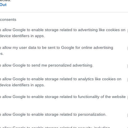
Out
consents
ól, hogy miként határozta meg az életét
ott.
o allow Google to enable storage related to advertising like cookies on
evice identifiers in apps.
o allow my user data to be sent to Google for online advertising
s.
an. Nem csak azért, mert egy remek színész, aki olyan
agy a Bosszúállók: Ultron kora, de ő a motion capture
to allow Google to send me personalized advertising.
években megváltoztatta Hollywoodot és a filmgyártást.
ével kezdődött, melyben Serkis legendásan elevenítette
o allow Google to enable storage related to analytics like cookies on
evice identifiers in apps.
o allow Google to enable storage related to functionality of the website
is bontogatja szárnyait, hiszen hamarosan érkezik a
o allow Google to enable storage related to personalization.
 ennek a promóciózását folytatja, a színész/rendező a
iközben A Gyűrűk Ura során szerzett tapasztalatairól
o allow Google to enable storage related to security, including