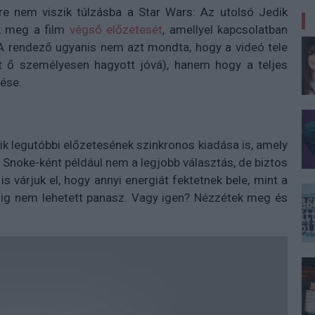
re nem viszik túlzásba a Star Wars: Az utolsó Jedik
k meg a film
végső előzetesét
, amellyel kapcsolatban
. A rendező ugyanis nem azt mondta, hogy a videó tele
ot ő személyesen hagyott jóvá), hanem hogy a teljes
ése.
k legutóbbi előzetesének szinkronos kiadása is, amely
 Snoke-ként például nem a legjobb választás, de biztos
is várjuk el, hogy annyi energiát fektetnek bele, mint a
dig nem lehetett panasz. Vagy igen? Nézzétek meg és