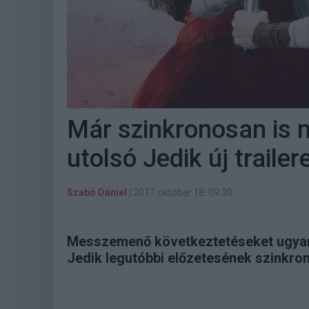
Már szinkronosan is n
utolsó Jedik új trailer
Szabó Dániel
|
2017 október 18. 09:30
Messzemenő következtetéseket ugyan 
Jedik legutóbbi előzetesének szinkro