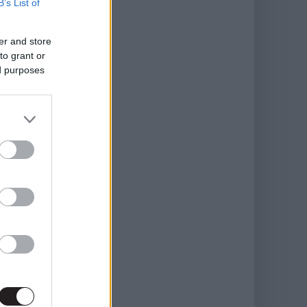
B’s List of
er and store
to grant or
ed purposes