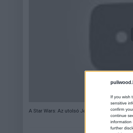
puliwood.
If you wish 
sensitive in
confirm you
A Star Wars: Az utolsó Jedik december 14-én 
continue se
information 
further disc