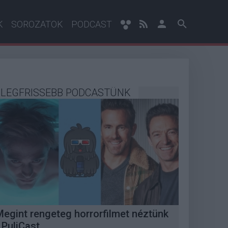
K
SOROZATOK
PODCAST
LEGFRISSEBB PODCASTÜNK
Megint rengeteg horrorfilmet néztünk
 PuliCast