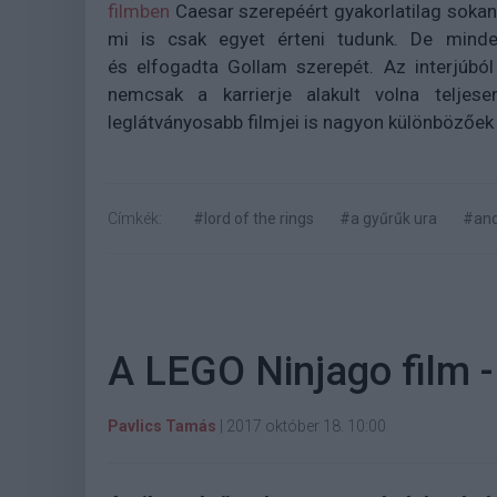
filmben
Caesar szerepéért gyakorlatilag sokan 
mi is csak egyet érteni tudunk. De minde
és elfogadta Gollam szerepét. Az interjúbó
nemcsak a karrierje alakult volna telje
leglátványosabb filmjei is nagyon különbözőek
Címkék:
#lord of the rings
#a gyűrűk ura
#and
A LEGO Ninjago film - 
Pavlics Tamás
|
2017 október 18. 10:00