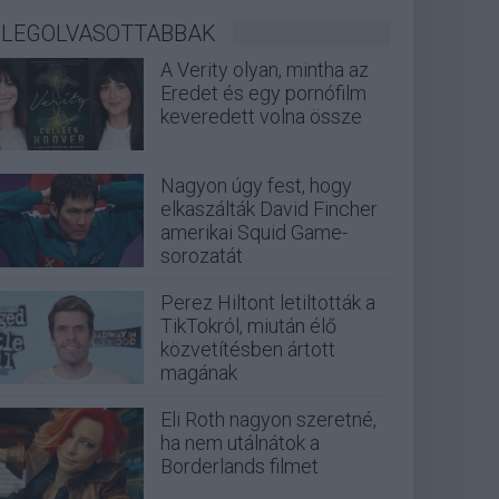
LEGOLVASOTTABBAK
A Verity olyan, mintha az
Eredet és egy pornófilm
keveredett volna össze
Nagyon úgy fest, hogy
elkaszálták David Fincher
amerikai Squid Game-
sorozatát
Perez Hiltont letiltották a
TikTokról, miután élő
közvetítésben ártott
magának
Eli Roth nagyon szeretné,
ha nem utálnátok a
Borderlands filmet