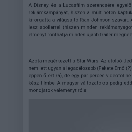
A Disney és a Lucasfilm szerencsére egyelő
reklámkampányát, hiszen a múlt héten kaptu
kiforgatta a világsajtó Rian Johnson szavait
lesz spoilerrel (hiszen minden reklámanyag
élményt ronthatja minden újabb trailer megnéz
Azóta megérkezett a Star Wars: Az utolsó Jedi
nem lett ugyan a legacélosabb (Fekete Ernő (?)
éppen ő ért rá), de egy pár perces videótól ne 
kész filmbe. A magyar változatokra pedig ed
mondjatok véleményt róla: