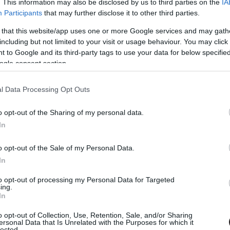
. This information may also be disclosed by us to third parties on the
IA
olsó jedik
#star wars
#disney
#lucasfilm
#rian
Participants
that may further disclose it to other third parties.
 that this website/app uses one or more Google services and may gath
including but not limited to your visit or usage behaviour. You may click 
 to Google and its third-party tags to use your data for below specifi
ogle consent section.
Tetszik
l Data Processing Opt Outs
o opt-out of the Sharing of my personal data.
In
zászólások
o opt-out of the Sale of my Personal Data.
In
 nemet mondott Gollam
to opt-out of processing my Personal Data for Targeted
ing.
In
o opt-out of Collection, Use, Retention, Sale, and/or Sharing
ersonal Data that Is Unrelated with the Purposes for which it
lected.