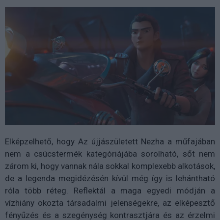
Elképzelhető, hogy Az újjászületett Nezha a műfajában
nem a csúcstermék kategóriájába sorolható, sőt nem
zárom ki, hogy vannak nála sokkal komplexebb alkotások,
de a legenda megidézésén kívül még így is lehántható
róla több réteg. Reflektál a maga egyedi módján a
vízhiány okozta társadalmi jelenségekre, az elképesztő
fényűzés és a szegénység kontrasztjára és az érzelmi