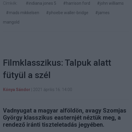
Címkék:
#indiana jones 5
#harrison ford
#john williams
#mads mikkelsen
#phoebe waller-bridge
#james
mangold
Filmklasszikus: Talpuk alatt
fütyül a szél
Kónya Sándor
|
2021 április 16. 14:00
Vadnyugat a magyar alföldön, avagy Szomjas
György klasszikus easternjét néztük meg, a
rendező iránti tiszteletadás jegyében.