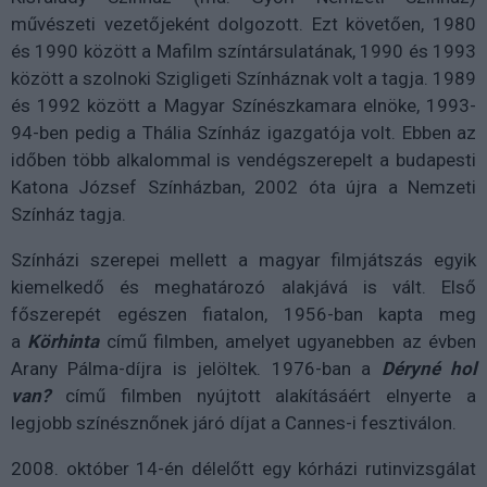
művészeti vezetőjeként dolgozott. Ezt követően, 1980
és 1990 között a Mafilm színtársulatának, 1990 és 1993
között a szolnoki Szigligeti Színháznak volt a tagja. 1989
és 1992 között a Magyar Színészkamara elnöke, 1993-
94-ben pedig a Thália Színház igazgatója volt. Ebben az
időben több alkalommal is vendégszerepelt a budapesti
Katona József Színházban, 2002 óta újra a Nemzeti
Színház tagja.
Színházi szerepei mellett a magyar filmjátszás egyik
kiemelkedő és meghatározó alakjává is vált. Első
főszerepét egészen fiatalon, 1956-ban kapta meg
a
Körhinta
című filmben, amelyet ugyanebben az évben
Arany Pálma-díjra is jelöltek. 1976-ban a
Déryné hol
van?
című filmben nyújtott alakításáért elnyerte a
legjobb színésznőnek járó díjat a Cannes-i fesztiválon.
2008. október 14-én délelőtt egy kórházi rutinvizsgálat