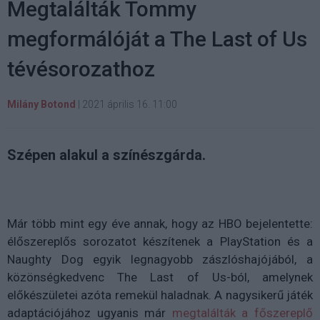
Megtalálták Tommy
megformálóját a The Last of Us
tévésorozathoz
Milány Botond
|
2021 április 16. 11:00
Szépen alakul a színészgárda.
Már több mint egy éve annak, hogy az HBO bejelentette:
élőszereplős sorozatot készítenek a PlayStation és a
Naughty Dog egyik l
egnagyobb zászlóshajójából, a
közönségkedvenc The Last of Us-ból, amelynek
előkészületei azóta remekül haladnak. A nagysikerű játék
adaptációjához ugyanis már
megtalálták a főszereplő