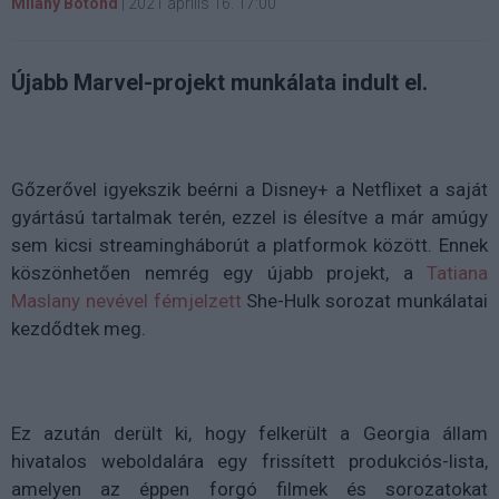
Milány Botond
|
2021 április 16. 17:00
Újabb Marvel-projekt munkálata indult el.
Gőzerővel igyekszik beérni a Disney+ a Netflixet a saját
gyártású tartalmak terén, ezzel is élesítve a már amúgy
sem kicsi streamingháborút a platformok között. Ennek
köszönhetően nemrég egy újabb projekt, a
Tatiana
Maslany nevével fémjelzett
She-Hulk sorozat munkálatai
kezdődtek meg.
Ez azután derült ki, hogy felkerült a Georgia állam
hivatalos weboldalára egy frissített produkciós-lista,
amelyen az éppen forgó filmek és sorozatokat