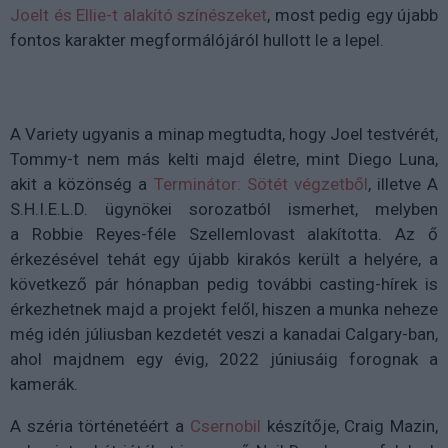
Joelt és Ellie-t alakító színészeket
, most pedig egy újabb
fontos karakter megformálójáról hullott le a lepel.
A Variety ugyanis a minap megtudta, hogy Joel testvérét,
Tommy-t nem más kelti majd életre, mint Diego Luna,
akit a közönség a
Terminátor: Sötét végzetből
, illetve A
S.H.I.E.L.D. ügynökei sorozatból ismerhet, melyben
a Robbie Reyes
-féle Szellemlovast alakította. Az ő
érkezésével tehát egy újabb kirakós került a helyére, a
következő pár hónapban pedig további casting-hírek is
érkezhetnek majd a projekt felől, hiszen a munka neheze
még idén júliusban kezdetét veszi a kanadai Calgary-ban,
ahol majdnem egy évig, 2022 júniusáig forognak a
kamerák.
A széria történetéért a
Csernobil
készítője, Craig Mazin,