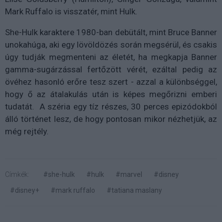
Mark Ruffalo is visszatér, mint Hulk.
She-Hulk karaktere 1980-ban debütált
, mint Bruce Banner
unokahúga, aki egy lövöldözés során megsérül, és csakis
úgy tudják megmenteni az életét, ha megkapja Banner
gamma-sugárzással fertőzött vérét, ezáltal pedig az
övéhez hasonló erőre tesz szert - azzal a különbséggel,
hogy ő az átalakulás után is képes megőrizni emberi
tudatát.
A széria egy tíz részes, 30 perces epizódokból
álló történet lesz, de hogy pontosan mikor nézhetjük, az
még rejtély.
Címkék:
#she-hulk
#hulk
#marvel
#disney
#disney+
#mark ruffalo
#tatiana maslany