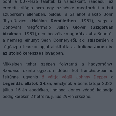
pont a 007-esre találták ki válaszként, ráadásul az
eredeti trilógia nem egy színésze megfordult a brit
szuperkém ellenében, például a Sallahot alakító John
Rhys-Davies (
Halálos Rémületben
-1987), vagy a
Donovant megformáló Julian Glover (
Szigorúan
bizalmas
- 1981), nem beszélve magáról az alfa Bondról,
a nemrég elhunyt Sean Connery-ről, aki stílszerűen a
régészprofesszor apját alakította az
Indiana Jones és
az utolsó keresztes lovagban
.
Mikkelsen tehát szépen folytatná a hagyományt.
Ráadásul szinte egyazon időben két franchise-ban is
feltűnne, ugyanis
ő váltja végül Johnny Deppet
a
Legendás állatok 3
-ban, amelynek a bemutatója 2022.
július 15-én esedékes, Indiana Jones végső kalandja
pedig kereken 2 hétre rá, július 29-én érkezne.