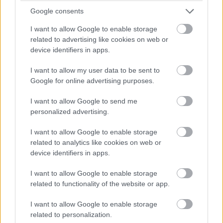
barátkozik az ázsiai mitológiával és rajzfilmkultúrával, jól
Google consents
szórakozott a legendán alapuló filmen. Az ősi történet
I want to allow Google to enable storage
szerint Nezha egy isteni tulajdonságokkal felruházott
related to advertising like cookies on web or
mitologikus hős volt, akinek a történelem folyamán nem
device identifiers in apps.
egyszer meggyűlt a baja a Sárkánykirállyal.
I want to allow my user data to be sent to
Természetfelettisége például halhatatlanságában,
Google for online advertising purposes.
jobban mondva többszöri reinkarnálódásában is
megmutatkozott, ami egyúttal a film és a legenda
I want to allow Google to send me
közötti kapcsolódási pont is egyben. A rendezői
personalized advertising.
feladatokat ellátó Ji Zhao egy posztapokaliptikus
I want to allow Google to enable storage
cyberpunk metropoliszt, Donghait választja a történet
related to analytics like cookies on web or
helyszínéül, ahol 3000 év után ismét felüti a fejét az ősi
device identifiers in apps.
rivalizálás. Nezha a társadalom egyik kivetettjében, a
csempészmunkákkal foglalkozó és emellett
I want to allow Google to enable storage
related to functionality of the website or app.
motorversenyzésben is jeleskedő Li Yunxiangban
(Harrison Xu) születik újjá, akit ez legalább annyira
I want to allow Google to enable storage
meglepetésként éri, mint a nézőt. A város felett uralkodó
related to personalization.