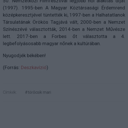
50. Nemzetközi Filmfesztivál legjobb női alakítás díját
(1997).
1995-ben A Magyar Köztársasági Érdemrend
középkeresztjével tüntették ki, 1997-ben a Halhatatlanok
Társulatának Örökös Tagjává vált, 2000-ben a Nemzet
Színészévé választották, 2014-ben a Nemzet Művésze
lett. 2017-ben a Forbes őt választotta a 4.
legbefolyásosabb magyar nőnek a kultúrában.
Nyugodjék békében!
(Forrás:
Deszkavízió
)
Címkék:
#törőcsik mari