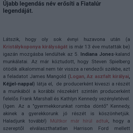
Újabb legendás név erősíti a Fiatalúr
legendáját.
Látszik, hogy oly sok évnyi huzavona után (a
Kristálykoponya királyságát
is már 13 éve mutatták be)
igazán mozgásba lendültek az 5.
Indiana
Jones
-kaland
munkálatai. Az már köztudott, hogy Steven Spielberg
ötödik alkalommal nem tér vissza a rendezői székbe, azt
a feladatot James Mangold (
Logan
,
Az aszfalt királyai
,
Kéjjel-nappal
) látja el, de producerként kiveszi a részét
a munkából a korábbi részekért szintén producerként
felelős Frank Marshall és Kathlyn Kennedy vezényletével.
(Igen. Az a "gyermekkorunkat romba döntő" Kennedy,
akinek a gyerekkorunk jó részét is köszönhetjük.
Haladjunk tovább!)
Múltkor már hírül adtuk
, hogy a
szereptől elválaszthatatlan Harrison Ford mellett