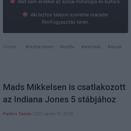
Akit nem érdekel az ázsiai mitológia és kultúra.
Aki biztos talajon szeretne maradni
filmfogyasztás terén.
Címkék:
#nezha reborn
#netflix
#animáció
#ázsiai
Mads Mikkelsen is csatlakozott
az Indiana Jones 5 stábjához
Pavlics Tamás
|
2021 április 15. 20:00