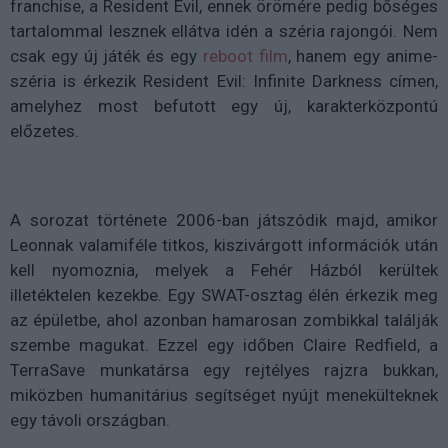
franchise, a Resident Evil, ennek örömére pedig bőséges
tartalommal lesznek ellátva idén a széria rajongói. Nem
csak egy új játék és egy
reboot film
, hanem egy anime-
széria is érkezik Resident Evil: Infinite Darkness címen,
amelyhez most befutott egy új, karakterközpontú
előzetes.
A sorozat története
2006-ban játszódik majd, amikor
Leonnak valamiféle titkos, kiszivárgott információk után
kell nyomoznia, melyek a Fehér Házból kerültek
illetéktelen kezekbe. Egy SWAT-osztag élén érkezik meg
az épületbe, ahol azonban hamarosan zombikkal találják
szembe magukat. Ezzel egy időben Claire Redfield, a
TerraSave munkatársa egy rejtélyes rajzra bukkan,
miközben humanitárius segítséget nyújt menekülteknek
egy távoli országban.