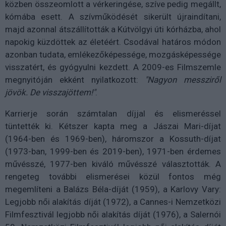
közben összeomlott a vérkeringése, szíve pedig megállt,
kómába esett. A szívműködését sikerült újraindítani,
majd azonnal átszállították a Kútvölgyi úti kórházba, ahol
napokig küzdöttek az életéért. Csodával határos módon
azonban tudata, emlékezőképessége, mozgásképessége
visszatért, és gyógyulni kezdett. A 2009-es Filmszemle
megnyitóján ekként nyilatkozott:
"Nagyon messziről
jövök. De visszajöttem!"
.
Karrierje során számtalan díjjal és elismeréssel
tüntették ki. Kétszer kapta meg a
Jászai Mari-díjat
(
1964-ben és 1969-ben), háromszor a Kossuth-díjat
(1973-ban, 1999-ben és 2019-ben), 1971-ben érdemes
művésszé, 1977-ben kiváló művésszé választották. A
rengeteg további
elismerései közül fontos még
megemlíteni a Balázs Béla-díját (1959), a Karlovy Vary:
Legjobb női alakítás díját (1972), a Cannes-i Nemzetközi
Filmfesztivál legjobb női alakítás díját (1976), a Salernói