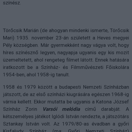
színész.
Törőcsik Marián (de ahogyan mindenki ismerte, Törőcsik
Mari) 1935. november 23-án született a Heves megyei
Pély községben. Már gyermekként nagy vágya volt, hogy
híres színésznő legyen, nagyapja ugyanis egy kis mozit
üzemeltetett, ahol rengeteg filmet látott. Ennek hatására
iratkozott be a Színház- és Filmművészeti Főiskolára
1954-ben, ahol 1958-ig tanult.
1958 és 1979 között a budapesti Nemzeti Színházban
játszott, de az első színházi kiugrására egészen 1968-ig
várnia kellett. Ekkor mutatta be ugyanis a Katona József
Színház Zorin
Varsói melódia
című darabját. A
kétszemélyes játékot Iglódi István rendezte, a játszótárs
Sztankay István volt. Az 1979/80-as évadban a győri
Kisfaludy Színház (ma: Győri Nemzeti Színház)