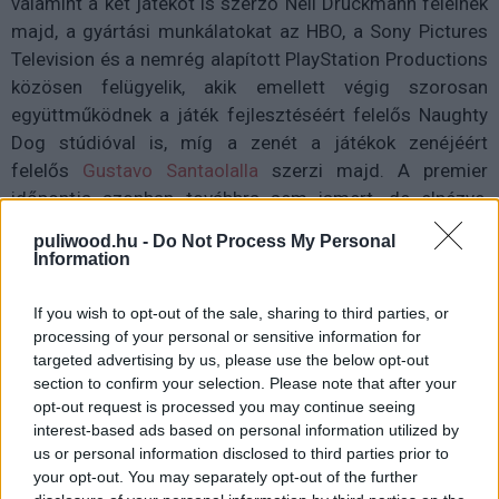
valamint a két játékot is szerző Neil Druckmann felelnek
majd, a
gyártási munkálatokat az HBO, a Sony Pictures
Television és a nemrég alapított PlayStation Productions
közösen felügyelik, akik emellett végig szorosan
együttműködnek a játék fejlesztéséért felelős Naughty
Dog stúdióval is, míg a zenét a játékok zenéjéért
felelős
Gustavo Santaolalla
szerzi majd. A premier
időpontja azonban továbbra sem ismert, de elnézve,
hogy mikor fejeződik be a forgatás, 2022 év vége előtt
puliwood.hu -
Do Not Process My Personal
ne számítsunk rá.
Information
If you wish to opt-out of the sale, sharing to third parties, or
processing of your personal or sensitive information for
Címkék:
#the last of us
#hbo
#play station
#naughty
targeted advertising by us, please use the below opt-out
section to confirm your selection. Please note that after your
dog
#diego luna
#tommy
#pedro pascal
opt-out request is processed you may continue seeing
interest-based ads based on personal information utilized by
us or personal information disclosed to third parties prior to
your opt-out. You may separately opt-out of the further