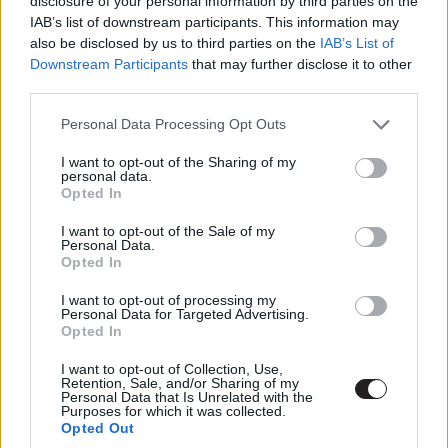
disclosure of your personal information by third parties on the
IAB’s list of downstream participants. This information may
Az újjászületett Nezha - Kritika
also be disclosed by us to third parties on the
IAB’s List of
Downstream Participants
that may further disclose it to other
third parties.
Hegyi Balázs
|
2021 április 17. 14:00
Please note that this website/app uses one or more Google
Personal Data Processing Opt Outs
services and may gather and store information including but
Cyberpunkba csomagolt kínai mítosz? Jöhet!
not limited to your visit or usage behaviour. You may click to
I want to opt-out of the Sharing of my
personal data.
grant or deny consent to Google and its third-party tags to
Opted In
use your data for below specified purposes in below Google
consent section.
I want to opt-out of the Sale of my
Personal Data.
Tudvalevő, hogy az anime nagy népszerűségnek örvend
Opted In
Európában is, de érdekes módon a kínaiak
I want to opt-out of processing my
rajzfilmgyártásáról sokkal kevesebb szó esik, pedig Az
Personal Data for Targeted Advertising.
újjászületett Nezha című Netflix-animáció korántsem
Opted In
csalódást keltő. Sőt, kellemes meglepetés!
I want to opt-out of Collection, Use,
Retention, Sale, and/or Sharing of my
Personal Data that Is Unrelated with the
Purposes for which it was collected.
Opted Out
Ez azért is nagy szó, mert én is, aki egyelőre még csak