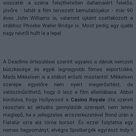
visszatér a széria felejthetetlen dallamaiért felelős,
jövőre - tehát a film tervezett bemutatójakor - már 90
éves John Williams is, valamint újként csatlakozott a
stábhoz Phoebe Waller-Bridge is. Most pedig egy újabb
nagy névről hullt le a lepel.
A Deadline értesülései szerint ugyanis a dánok nemzeti
büszkesége és egyik legnagyobb filmes exportcikke,
Mads Mikkelsen is a stábot erősíti mostantól. Mikkelsen
szerepe egyelőre nem nyert megerősítést, de
valószínűsíthető, hogy ő lesz a film ellenlábasa. Abból
kiindulva, hogy Hollywood a
Casino Royale
óta szereti
ráosztani az aktuális gennyládák szerepét, nem lenne
meglepő, ha a jellegzetes arcszerkezetével Bond után a
Fiatalúr orra alá törne borsot. És ezzel folytatna egy
nemes hagyományt, elvégre Spielbergék egyrészt Indy-t