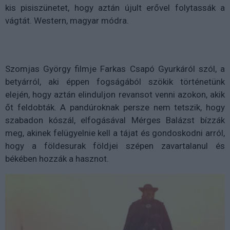
kis pisiszünetet, hogy aztán újult erővel folytassák a
vágtát. Western, magyar módra.
Szomjas György filmje Farkas Csapó Gyurkáról szól, a
betyárról, aki éppen fogságából szökik történetünk
elején, hogy aztán elinduljon revansot venni azokon, akik
őt feldobták. A pandúroknak persze nem tetszik, hogy
szabadon kószál, elfogásával Mérges Balázst bízzák
meg, akinek felügyelnie kell a tájat és gondoskodni arról,
hogy a földesurak földjei szépen zavartalanul és
békében hozzák a hasznot.