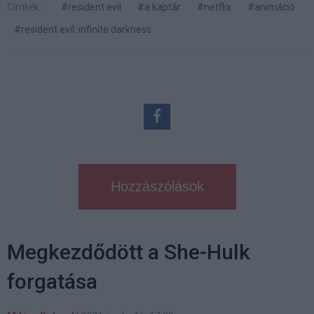
Címkék:
#resident evil
#a kaptár
#netflix
#animáció
#resident evil: infinite darkness
Hozzászólások
Megkezdődött a She-Hulk
forgatása