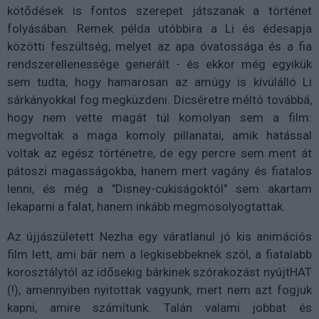
kötődések is fontos szerepet játszanak a történet
folyásában. Remek példa utóbbira a Li és édesapja
közötti feszültség, melyet az apa óvatossága és a fia
rendszerellenessége generált - és ekkor még egyikük
sem tudta, hogy hamarosan az amúgy is kívülálló Li
sárkányokkal fog megküzdeni. Dicséretre méltó továbbá,
hogy nem vette magát túl komolyan sem a film:
megvoltak a maga komoly pillanatai, amik hatással
voltak az egész történetre, de egy percre sem ment át
pátoszi magasságokba, hanem mert vagány és fiatalos
lenni, és még a "Disney-cukiságoktól" sem akartam
lekaparni a falat, hanem inkább megmosolyogtattak.
Az újjászületett Nezha egy váratlanul jó kis animációs
film lett, ami bár nem a legkisebbeknek szól, a fiatalabb
korosztálytól az idősekig bárkinek szórakozást nyújtHAT
(!), amennyiben nyitottak vagyunk, mert nem azt fogjuk
kapni, amire számítunk. Talán valami jobbat és