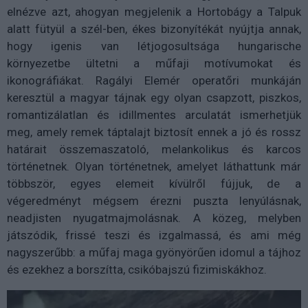
elnézve azt, ahogyan megjelenik a Hortobágy a Talpuk
alatt fütyül a szél-ben, ékes bizonyítékát nyújtja annak,
hogy igenis van létjogosultsága hungarische
környezetbe ültetni a műfaji motívumokat és
ikonográfiákat. Ragályi Elemér operatőri munkáján
keresztül a magyar tájnak egy olyan csapzott, piszkos,
romantizálatlan és idillmentes arculatát ismerhetjük
meg, amely remek táptalajt biztosít ennek a jó és rossz
határait összemaszatoló, melankolikus és karcos
történetnek. Olyan történetnek, amelyet láthattunk már
többször, egyes elemeit kívülről fújjuk, de a
végeredményt mégsem érezni puszta lenyúlásnak,
neadjisten nyugatmajmolásnak. A közeg, melyben
játszódik, frissé teszi és izgalmassá, és ami még
nagyszerűbb: a műfaj maga gyönyörűen idomul a tájhoz
és ezekhez a borszítta, csikóbajszú fizimiskákhoz.