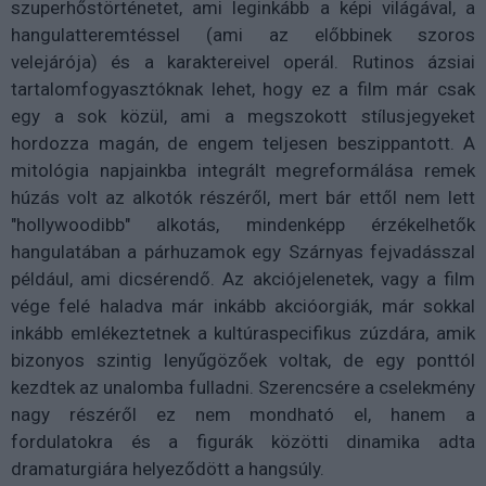
szuperhőstörténetet, ami leginkább a képi világával, a
hangulatteremtéssel (ami az előbbinek szoros
velejárója) és a karaktereivel operál. Rutinos ázsiai
tartalomfogyasztóknak lehet, hogy ez a film már csak
egy a sok közül, ami a megszokott stílusjegyeket
hordozza magán, de engem teljesen beszippantott. A
mitológia napjainkba integrált megreformálása remek
húzás volt az alkotók részéről, mert bár ettől nem lett
"hollywoodibb" alkotás, mindenképp érzékelhetők
hangulatában a párhuzamok egy Szárnyas fejvadásszal
például, ami dicsérendő. Az akciójelenetek, vagy a film
vége felé haladva már inkább akcióorgiák, már sokkal
inkább emlékeztetnek a kultúraspecifikus zúzdára, amik
bizonyos szintig lenyűgözőek voltak, de egy ponttól
kezdtek az unalomba fulladni. Szerencsére a cselekmény
nagy részéről ez nem mondható el, hanem a
fordulatokra és a figurák közötti dinamika adta
dramaturgiára helyeződött a hangsúly.