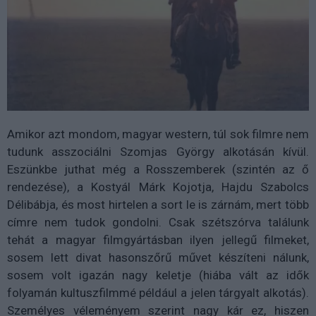
Amikor azt mondom, magyar western, túl sok filmre nem
tudunk asszociálni Szomjas György alkotásán kívül.
Eszünkbe juthat még a Rosszemberek (szintén az ő
rendezése), a Kostyál Márk Kojotja, Hajdu Szabolcs
Délibábja, és most hirtelen a sort le is zárnám, mert több
címre nem tudok gondolni. Csak szétszórva találunk
tehát a magyar filmgyártásban ilyen jellegű filmeket,
sosem lett divat hasonszőrű művet készíteni nálunk,
sosem volt igazán nagy keletje (hiába vált az idők
folyamán kultuszfilmmé például a jelen tárgyalt alkotás).
Személyes véleményem szerint nagy kár ez, hiszen