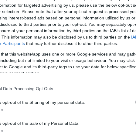
formation for targeted advertising by us, please use the below opt-out s
r selection. Please note that after your opt-out request is processed y
eing interest-based ads based on personal information utilized by us or
disclosed to third parties prior to your opt-out. You may separately opt-
losure of your personal information by third parties on the IAB’s list of
. This information may also be disclosed by us to third parties on the
IA
Participants
that may further disclose it to other third parties.
 that this website/app uses one or more Google services and may gath
including but not limited to your visit or usage behaviour. You may click 
 to Google and its third-party tags to use your data for below specifi
ogle consent section.
e?
l Data Processing Opt Outs
o opt-out of the Sharing of my personal data.
In
 Puliwoodon. Iratkozz fel a hírlevelünkre, mert
o opt-out of the Sale of my Personal Data.
em akarsz lemaradni.
In