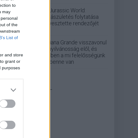
ection to
A Jurassic World:
ou may
Újjászületés folytatása
 personal
elvesztette rendezőjét
out of the
 downstream
B’s List of
Ariana Grande visszavonul
a nyilvánosság elől, és
ebben a mi felelősségünk
er and store
is benne van
to grant or
ed purposes
_