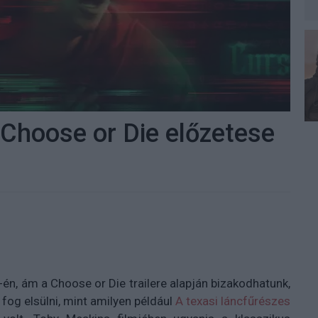
 Choose or Die előzetese
5-én, ám a Choose or Die trailere alapján bizakodhatunk,
fog elsülni, mint amilyen például
A texasi láncfűrészes