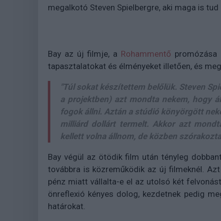
megalkotó Steven Spielbergre, aki maga is tud 
Bay az új filmje, a
Rohammentő
promózása k
tapasztalatokat és élményeket illetően, és megl
"Túl sokat készítettem belőlük. Steven Spi
a projektben) azt mondta nekem, hogy á
fogok állni. Aztán a stúdió könyörgött ne
milliárd dollárt termelt. Akkor azt mondt
kellett volna állnom, de közben szórakoztat
Bay végül az ötödik film után tényleg dobban
továbbra is közreműködik az új filmeknél. Az
pénz miatt vállalta-e el az utolsó két felvoná
önreflexió kényes dolog, kezdetnek pedig meg
határokat.