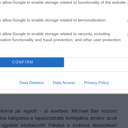
o allow Google to enable storage related to functionality of the website
zászólások
o allow Google to enable storage related to personalization.
adta meg Steven
o allow Google to enable storage related to security, including
cation functionality and fraud prevention, and other user protection.
CONFIRM
nek a harmadik Transformers-film után már
Data Deletion
Data Access
Privacy Policy
korral jár együtt - jó esetben. Michael Bay viszont
olna hallgatnia a tapasztaltabb kollégákra, amikor azok
ugyebár közbeszólt. Például a számos klasszikust