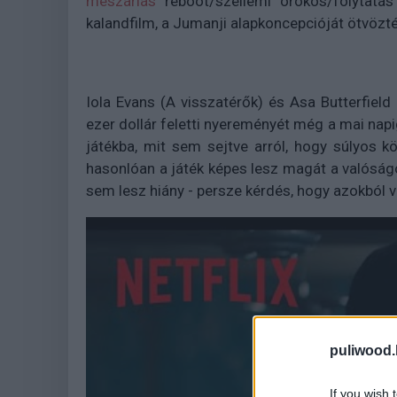
mészárlás
reboot/szellemi örökös/folytatás
kalandfilm, a Jumanji alapkoncepcióját ötvözt
Iola Evans (A visszatérők) és Asa Butterfield
ezer dollár feletti nyereményét még a mai napi
játékba, mit sem sejtve arról, hogy súlyos 
hasonlóan a játék képes lesz magát a valóságot 
sem lesz hiány - persze kérdés, hogy azokból
puliwood.
If you wish 