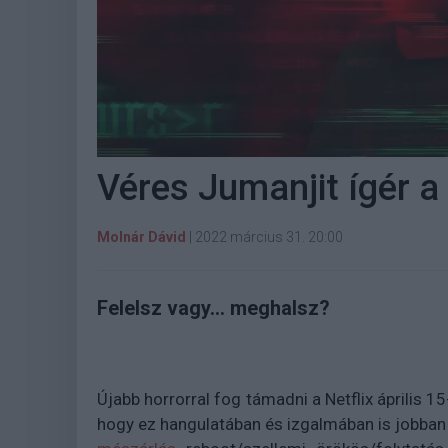
Véres Jumanjit ígér a
Molnár Dávid
|
2022 március 31. 20:00
Felelsz vagy... meghalsz?
Újabb horrorral fog támadni a Netflix április 1
hogy ez hangulatában és izgalmában is jobban 