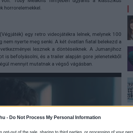
 volt. Toby Meakins filmjében ugyanis a klasszikus
ék horrorelemekkel.
 (Végjáték) egy retro videojátékra lelnek, melynek 100
g nem nyerte meg senki. A két óvatlan fiatal belekezd a
következményei lesznek a döntéseiknek. A Jumanjihoz
is befolyásolni, és a trailer alapján gore jelenetekből
 végül mennyit mutatnak a végső vágásban.
hu -
Do Not Process My Personal Information
to opt-out of the sale, sharing to third parties, or processing of your per