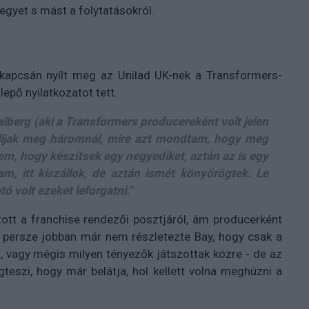
egyet s mást a folytatásokról.
apcsán nyílt meg az Unilad UK-nek a Transformers-
epő nyilatkozatot tett.
elberg (aki a Transformers producereként volt jelen
lljak meg háromnál, mire azt mondtam, hogy meg
kem, hogy készítsek egy negyediket, aztán az is egy
am, itt kiszállok, de aztán ismét könyörögtek. Le
ó volt ezeket leforgatni."
tott a franchise rendezői posztjáról, ám producerként
t persze jobban már nem részletezte Bay, hogy csak a
st, vagy mégis milyen tényezők játszottak közre - de az
teszi, hogy már belátja, hol kellett volna meghúzni a