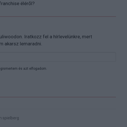
franchise éléről?
 Puliwoodon. Iratkozz fel a hírlevelünkre, mert
em akarsz lemaradni.
gismertem és azt elfogadom.
 spielberg