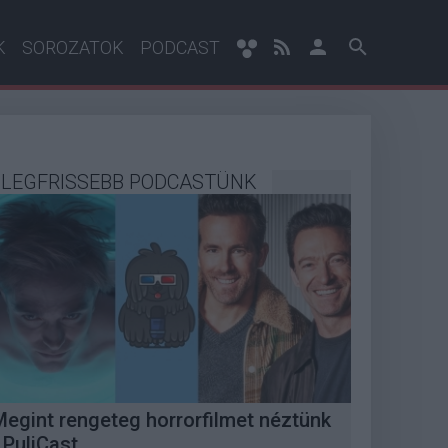
K
SOROZATOK
PODCAST
LEGFRISSEBB PODCASTÜNK
Megint rengeteg horrorfilmet néztünk
 PuliCast