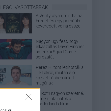
LEGOLVASOTTABBAK
A Verity olyan, mintha az
Eredet és egy pornófilm
keveredett volna össze
Nagyon úgy fest, hogy
elkaszálták David Fincher
amerikai Squid Game-
sorozatát
Perez Hiltont letiltották a
TikTokról, miután élő
közvetítésben ártott
magának
Eli Roth nagyon szeretné,
ha nem utálnátok a
Borderlands filmet
sonal or