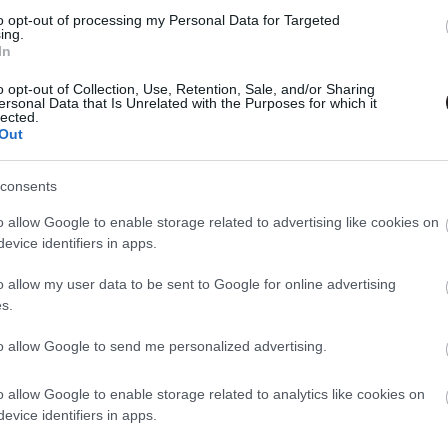
to opt-out of processing my Personal Data for Targeted
ing.
In
gismertem és azt elfogadom.
o opt-out of Collection, Use, Retention, Sale, and/or Sharing
ersonal Data that Is Unrelated with the Purposes for which it
lected.
Out
consents
o allow Google to enable storage related to advertising like cookies on
utterfield
#iola evans
#netflix
evice identifiers in apps.
o allow my user data to be sent to Google for online advertising
s.
to allow Google to send me personalized advertising.
Tetszik
o allow Google to enable storage related to analytics like cookies on
evice identifiers in apps.