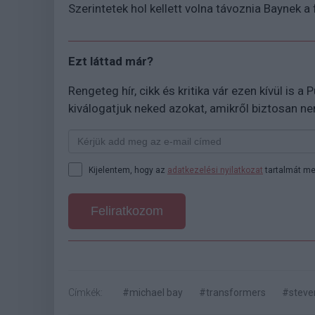
Szerintetek hol kellett volna távoznia Baynek a 
Ezt láttad már?
Rengeteg hír, cikk és kritika vár ezen kívül is a
kiválogatjuk neked azokat, amikről biztosan n
Kijelentem, hogy az
adatkezelési nyilatkozat
tartalmát me
Feliratkozom
Címkék:
#michael bay
#transformers
#steven