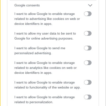
csak egy töredékük maradt a kész termékre, azok is
Google consents
felemásak.
I want to allow Google to enable storage
related to advertising like cookies on web or
device identifiers in apps.
I want to allow my user data to be sent to
Google for online advertising purposes.
I want to allow Google to send me
personalized advertising.
I want to allow Google to enable storage
related to analytics like cookies on web or
device identifiers in apps.
I want to allow Google to enable storage
A Suicide Squad: Öngyilkos Osztag nem csak a
related to functionality of the website or app.
marketinganyagok fényében katasztrofális - még ha nem
is vállalhatatlan, mert egyszeri szórakozásnak akár még
I want to allow Google to enable storage
jó is lehet - hanem amit a stáb, és a koncepció is ígért.
related to personalization.