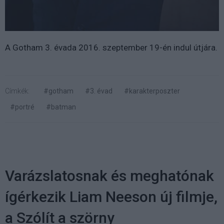
A Gotham 3. évada 2016. szeptember 19-én indul útjára.
Címkék:
#gotham
#3. évad
#karakterposzter
#portré
#batman
Varázslatosnak és meghatónak
ígérkezik Liam Neeson új filmje,
a Szólít a szörny