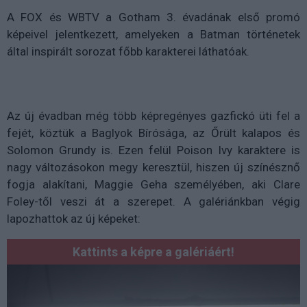
A FOX és WBTV a Gotham 3. évadának első promó
képeivel jelentkezett, amelyeken a Batman történetek
által inspirált sorozat főbb karakterei láthatóak.
Az új évadban még több képregényes gazfickó üti fel a
fejét, köztük a Baglyok Bírósága, az Őrült kalapos és
Solomon Grundy is. Ezen felül Poison Ivy karaktere is
nagy változásokon megy keresztül, hiszen új színésznő
fogja alakítani, Maggie Geha személyében, aki Clare
Foley-től veszi át a szerepet. A galériánkban végig
lapozhattok az új képeket:
Kattints a képre a galériáért!