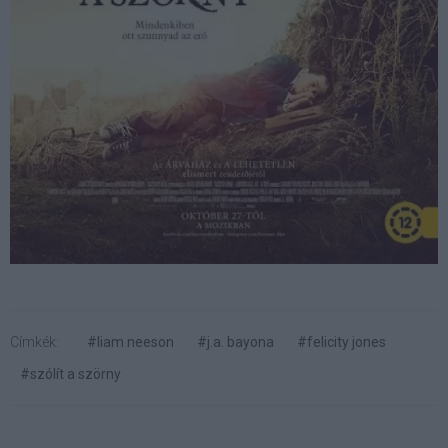
Címkék:
#liam neeson
#j.a. bayona
#felicity jones
#szólít a szörny