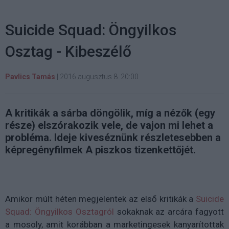
Suicide Squad: Öngyilkos
Osztag - Kibeszélő
Pavlics Tamás
|
2016 augusztus 8. 20:00
A kritikák a sárba döngölik, míg a nézők (egy
része) elszórakozik vele, de vajon mi lehet a
probléma. Ideje kiveséznünk részletesebben a
képregényfilmek A piszkos tizenkettőjét.
Amikor múlt héten megjelentek az első kritikák a
Suicide
Squad: Öngyilkos Osztagról
sokaknak az arcára fagyott
a mosoly, amit korábban a marketingesek kanyarítottak