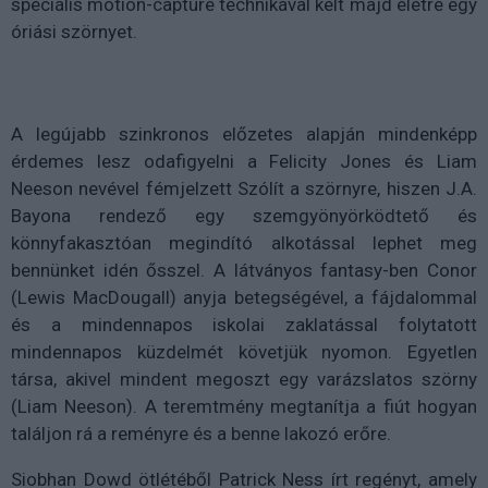
speciális motion-capture technikával kelt majd életre egy
óriási szörnyet.
A legújabb szinkronos előzetes alapján mindenképp
érdemes lesz odafigyelni a Felicity Jones és Liam
Neeson nevével fémjelzett Szólít a szörnyre, hiszen J.A.
Bayona rendező egy szemgyönyörködtető és
könnyfakasztóan megindító alkotással lephet meg
bennünket idén ősszel. A látványos fantasy-ben Conor
(Lewis MacDougall) anyja betegségével, a fájdalommal
és a mindennapos iskolai zaklatással folytatott
mindennapos küzdelmét követjük nyomon. Egyetlen
társa, akivel mindent megoszt egy varázslatos szörny
(Liam Neeson). A teremtmény megtanítja a fiút hogyan
találjon rá a reményre és a benne lakozó erőre.
Siobhan Dowd ötlétéből Patrick Ness írt regényt, amely