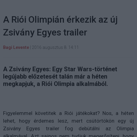
A Riói Olimpián érkezik az új
Zsivány Egyes trailer
Bagi Levente
|
2016 augusztus 8. 14:11
A Zsivány Egyes: Egy Star Wars-történet
legújabb előzetesét talán már a héten
megkapjuk, a Riói Olimpia alkalmából.
Figyelemmel követitek a Riói játékokat? Nos, a héten
lehet, hogy érdemes lesz, mert csütörtökön egy új
Zsivány Egyes trailer fog debütálni az Olimpia
alkalmával. Azt sajnos nem tudjuk megerősíteni, hogy