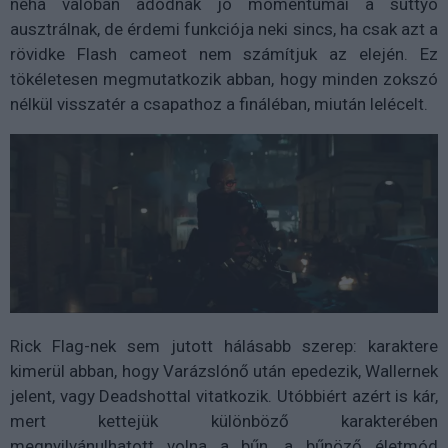
néha valóban adódnak jó momentumai a suttyó
ausztrálnak, de érdemi funkciója neki sincs, ha csak azt a
rövidke Flash cameot nem számítjuk az elején. Ez
tökéletesen megmutatkozik abban, hogy minden zokszó
nélkül visszatér a csapathoz a fináléban, miután lelécelt.
Rick Flag-nek sem jutott hálásabb szerep: karaktere
kimerül abban, hogy Varázslónő után epedezik, Wallernek
jelent, vagy Deadshottal vitatkozik. Utóbbiért azért is kár,
mert kettejük különböző karakterében
megnyilvánulhatott volna a bűn, a bűnöző életmód