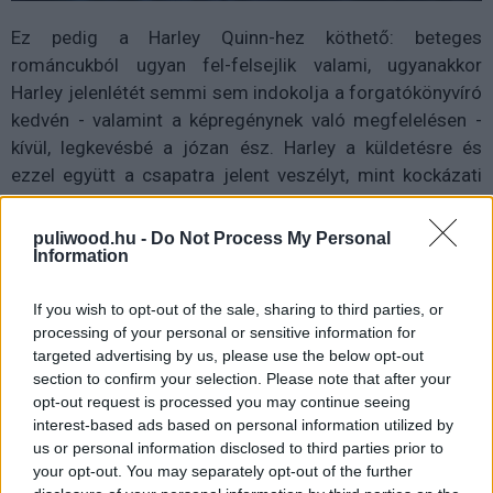
Ez pedig a Harley Quinn-hez köthető: beteges
románcukból ugyan fel-felsejlik valami, ugyanakkor
Harley jelenlétét semmi sem indokolja a forgatókönyvíró
kedvén - valamint a képregénynek való megfelelésen -
kívül, legkevésbé a józan ész. Harley a küldetésre és
ezzel együtt a csapatra jelent veszélyt, mint kockázati
tényező Joker csajaként, és ezt a mindent látó, mindent
halló Amanda Wallernek kellene a leginkább tudnia. A női
puliwood.hu -
Do Not Process My Personal
Information
karakterek egyébként is problémásak a filmben: Waller
még csak-csak, ő szimplán kemény, az egyik legjobb
If you wish to opt-out of the sale, sharing to third parties, or
jelenet is (a technikusok lelövése) hozzá köthető, Harley
processing of your personal or sensitive information for
Quinn-t viszont elsősorban Margot Robbie játéka menti
targeted advertising by us, please use the below opt-out
meg. Az utolsó pillanatban a csapathoz csapódó Katana,
section to confirm your selection. Please note that after your
a már említett Varázslónő, vagy Harley Quinn mind a
opt-out request is processed you may continue seeing
boldogságról, a normál életről álmodoznak egy férfi
interest-based ads based on personal information utilized by
us or personal information disclosed to third parties prior to
oldalán (Harley konkrétan Jokerén), ami Ayer és a
your opt-out. You may separately opt-out of the further
készítők részéről nem kevés szexizmusról árulkodik.