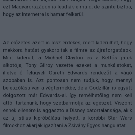
ezt Magyarországon is leadják-e majd, de szinte biztos,
hogy az internetre is hamar felkerül.
Az előzetes azért is lesz érdekes, mert kiderülhet, hogy
mekkora hatást gyakoroltak a filmre az újraforgatások.
Mint kiderült, a Michael Clayton és a Kettős játék
alkotója, Tony Gilroy vezette ezeket a munkálatokat,
illetve ő felügyeli Gareth Edwards rendezőt a vágó
szobában is. Azt pontosan nem tudjuk, hogy mennyi
beleszólása van a végtermékbe, de a Godzillán is együtt
dolgozott már Edwards-al, így remélhetőleg nem kell
attól tartanunk, hogy szétbarmolja az egészet. Viszont
ennek ellenére is aggasztó a Disney bátortalansága, akik
az új stílus kipróbálása helyett, a korábbi Star Wars
filmekhez akarják igazítani a Zsivány Egyes hangulatát.