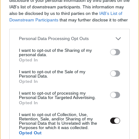
disclosure of your personal information by third parties on the
IAB’s list of downstream participants. This information may
also be disclosed by us to third parties on the
IAB’s List of
Downstream Participants
that may further disclose it to other
third parties.
Please note that this website/app uses one or more Google
Personal Data Processing Opt Outs
services and may gather and store information including but
not limited to your visit or usage behaviour. You may click to
I want to opt-out of the Sharing of my
personal data.
grant or deny consent to Google and its third-party tags to
Opted In
use your data for below specified purposes in below Google
consent section.
I want to opt-out of the Sale of my
Personal Data.
A filmet pedig sem a látvány, sem pedig a humor terén
Opted In
nem kompenzálja semmi, különösen előbbi terén: az
I want to opt-out of processing my
elején még a videoklippes felvezető videók során vannak
Personal Data for Targeted Advertising.
Opted In
ötletes vizuális megoldások, de az akciók teljesen
jellegtelenek és ötlettelenek a CGI lények
I want to opt-out of Collection, Use,
Retention, Sale, and/or Sharing of my
kaszabolásával. Akárcsak a film végi boss harc (egy
Personal Data that Is Unrelated with the
Purposes for which it was collected.
teleportáló boszi miért áll le bunyózni?), a humor
Opted Out
bonbonok jó részét pedig elsütötték az előzetesekben és