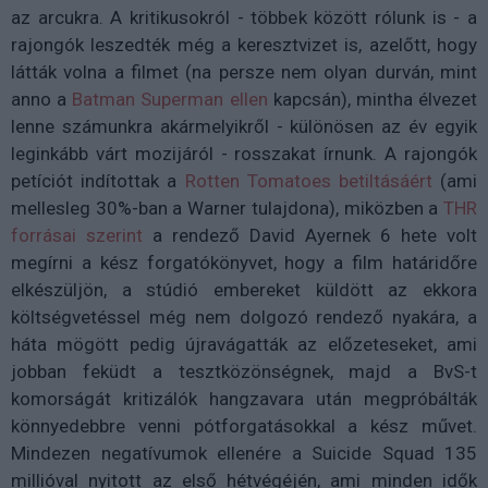
az arcukra. A kritikusokról - többek között rólunk is - a
rajongók leszedték még a keresztvizet is, azelőtt, hogy
látták volna a filmet (na persze nem olyan durván, mint
anno a
Batman Superman ellen
kapcsán), mintha élvezet
lenne számunkra akármelyikről - különösen az év egyik
leginkább várt mozijáról - rosszakat írnunk. A rajongók
petíciót indítottak a
Rotten Tomatoes betiltásáért
(ami
mellesleg 30%-ban a Warner tulajdona), miközben a
THR
forrásai szerint
a rendező David Ayernek 6 hete volt
megírni a kész forgatókönyvet, hogy a film határidőre
elkészüljön, a stúdió embereket küldött az ekkora
költségvetéssel még nem dolgozó rendező nyakára, a
háta mögött pedig újravágatták az előzeteseket, ami
jobban feküdt a tesztközönségnek, majd a BvS-t
komorságát kritizálók hangzavara után megpróbálták
könnyedebbre venni pótforgatásokkal a kész művet.
Mindezen negatívumok ellenére a Suicide Squad 135
millióval nyitott az első hétvégéjén, ami minden idők