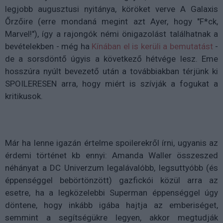
legjobb augusztusi nyitánya, köröket verve A Galaxis
Őrzőire (erre mondaná megint azt Ayer, hogy "F*ck,
Marvel!"), így a rajongók némi önigazolást találhatnak a
bevételekben - még ha
Kínában el is kerüli a bemutatást
-
de a sorsdöntő úgyis a következő hétvége lesz. Eme
hosszúra nyúlt bevezető után a továbbiakban térjünk ki
SPOILERESEN arra, hogy miért is szívják a fogukat a
kritikusok.
Már ha lenne igazán értelme spoilerekről írni, ugyanis az
érdemi történet kb ennyi: Amanda Waller összeszed
néhányat a DC Univerzum legalávalóbb, legsuttyóbb (és
éppenséggel bebörtönzött) gazfickói közül arra az
esetre, ha a legközelebbi Superman éppenséggel úgy
döntene, hogy inkább igába hajtja az emberiséget,
semmint a segítségükre legyen, akkor megtudják