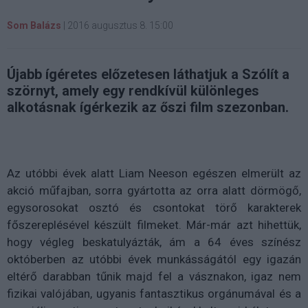
Som Balázs
|
2016 augusztus 8. 15:00
Újabb ígéretes előzetesen láthatjuk a Szólít a
szörnyt, amely egy rendkívül különleges
alkotásnak ígérkezik az őszi film szezonban.
Az utóbbi évek alatt Liam Neeson egészen elmerült az
akció műfajban, sorra gyártotta az orra alatt dörmögő,
egysorosokat osztó és csontokat törő karakterek
főszereplésével készült filmeket. Már-már azt hihettük,
hogy végleg beskatulyázták, ám a 64 éves színész
októberben az utóbbi évek munkásságától egy igazán
eltérő darabban tűnik majd fel a vásznakon, igaz nem
fizikai valójában, ugyanis fantasztikus orgánumával és a