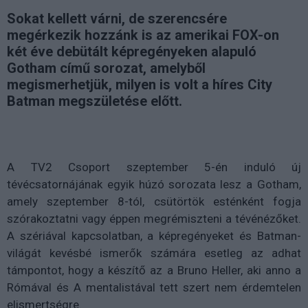
Sokat kellett várni, de szerencsére
megérkezik hozzánk is az amerikai FOX-on
két éve debütált képregényeken alapuló
Gotham című sorozat, amelyből
megismerhetjük, milyen is volt a híres City
Batman megszületése előtt.
A TV2 Csoport szeptember 5-én induló új
tévécsatornájának egyik húzó sorozata lesz a Gotham,
amely szeptember 8-tól, csütörtök esténként fogja
szórakoztatni vagy éppen megrémiszteni a tévénézőket.
A szériával kapcsolatban, a képregényeket és Batman-
világát kevésbé ismerők számára esetleg az adhat
támpontot, hogy a készítő az a Bruno Heller, aki anno a
Rómával és A mentalistával tett szert nem érdemtelen
elismertségre.