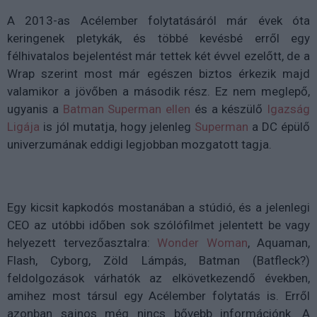
A 2013-as Acélember folytatásáról már évek óta
keringenek pletykák, és többé kevésbé erről egy
félhivatalos bejelentést már tettek két évvel ezelőtt, de a
Wrap szerint most már egészen biztos érkezik majd
valamikor a jövőben a második rész. Ez nem meglepő,
ugyanis a
Batman Superman ellen
és a készülő
Igazság
Ligája
is jól mutatja, hogy jelenleg
Superman
a DC épülő
univerzumának eddigi legjobban mozgatott tagja.
Egy kicsit kapkodós mostanában a stúdió, és a jelenlegi
CEO az utóbbi időben sok szólófilmet jelentett be vagy
helyezett tervezőasztalra:
Wonder Woman
, Aquaman,
Flash, Cyborg, Zöld Lámpás, Batman (Batfleck?)
feldolgozások várhatók az elkövetkezendő években,
amihez most társul egy Acélember folytatás is. Erről
azonban sajnos még nincs bővebb információnk. A