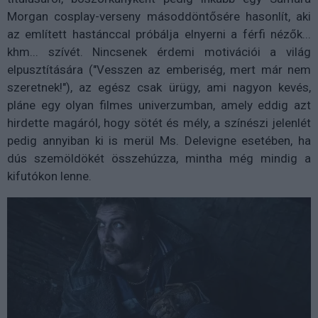
Morgan cosplay-verseny másoddöntősére hasonlít, aki
az említett hastánccal próbálja elnyerni a férfi nézők...
khm... szívét. Nincsenek érdemi motivációi a világ
elpusztítására ("Vesszen az emberiség, mert már nem
szeretnek!"), az egész csak ürügy, ami nagyon kevés,
pláne egy olyan filmes univerzumban, amely eddig azt
hirdette magáról, hogy sötét és mély, a színészi jelenlét
pedig annyiban ki is merül Ms. Delevigne esetében, ha
dús szemöldökét összehúzza, mintha még mindig a
kifutókon lenne.