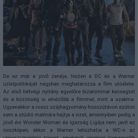
De ez már a jövő zenéje, hiszen a DC és a Warner
üzletpolitikáját nagyban meghatározza a film utóélete.
Az első hétvégi nyitány egyelőre bizalommal kecsegtet
és a közönség is elnézőbb a filmmel, mint a szakma.
Ugyanakkor a rossz szájhagyomány hosszútávon ezúton
sem a stúdió malmára hajtja a vizet, amennyiben pedig a
jövő évi Wonder Woman és Igazság Ligája nem javít az
összképen, akkor a Warner lehúzhatja a WC-n az
univerzumépítés terveit, amelynek jelenlegi legnagyobb