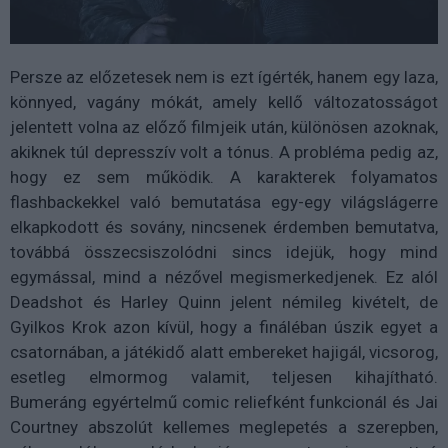
Persze az előzetesek nem is ezt ígérték, hanem egy laza,
könnyed, vagány mókát, amely kellő változatosságot
jelentett volna az előző filmjeik után, különösen azoknak,
akiknek túl depresszív volt a tónus. A probléma pedig az,
hogy ez sem működik. A karakterek folyamatos
flashbackekkel való bemutatása egy-egy világslágerre
elkapkodott és sovány, nincsenek érdemben bemutatva,
továbbá összecsiszolódni sincs idejük, hogy mind
egymással, mind a nézővel megismerkedjenek. Ez alól
Deadshot és Harley Quinn jelent némileg kivételt, de
Gyilkos Krok azon kívül, hogy a fináléban úszik egyet a
csatornában, a játékidő alatt embereket hajigál, vicsorog,
esetleg elmormog valamit, teljesen kihajítható.
Bumeráng egyértelmű comic reliefként funkcionál és Jai
Courtney abszolút kellemes meglepetés a szerepben,