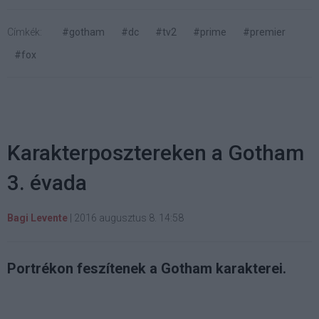
Címkék:
#gotham
#dc
#tv2
#prime
#premier
#fox
Karakterposztereken a Gotham
3. évada
Bagi Levente
|
2016 augusztus 8. 14:58
Portrékon feszítenek a Gotham karakterei.