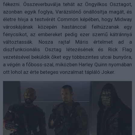
fékezni. Összeverbuválja tehát az Öngyilkos Osztagot,
azonban egyik foglya, Varázslónő önállósítja magát, és
életre hívja a testvérét Common képében, hogy Midway
városkájának közepén hastánccal felhúzzanak egy
fénycsíkot, az embereket pedig ezer szemű kátránnyá
változtassák. Nosza rajta! Máris értelmet ad a
diszfunkcionális Osztag létezésének és Rick Flag
vezetésével beküldik őket egy többszintes utcai bunyóra,
a végén a főboss-szal, miközben Harley Quinn nyomában
ott lohol az érte beteges vonzalmat tápláló Joker.