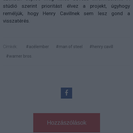
stúdió szerint prioritást élvez a projekt, úgyhogy
reméljük, hogy Henry Cavillnek sem lesz gond a
visszatérés.
Címkék:
#acélember
#man of steel
#henry cavill
#warner bros.
Hozzászólások