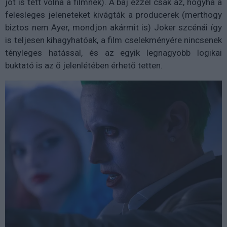
jót is tett volna a filmnek). A baj ezzel csak az, hogyha a
felesleges jeleneteket kivágták a producerek (merthogy
biztos nem Ayer, mondjon akármit is) Joker szcénái így
is teljesen kihagyhatóak, a film cselekményére nincsenek
tényleges hatással, és az egyik legnagyobb logikai
buktató is az ő jelenlétében érhető tetten.