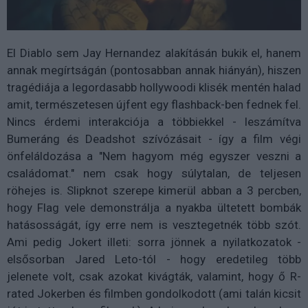
El Diablo sem Jay Hernandez alakításán bukik el, hanem
annak megírtságán (pontosabban annak hiányán), hiszen
tragédiája a legordasabb hollywoodi klisék mentén halad
amit, természetesen újfent egy flashback-ben fednek fel.
Nincs érdemi interakciója a többiekkel - leszámítva
Bumeráng és Deadshot szívózásait - így a film végi
önfeláldozása a "Nem hagyom még egyszer veszni a
családomat." nem csak hogy súlytalan, de teljesen
röhejes is. Slipknot szerepe kimerül abban a 3 percben,
hogy Flag vele demonstrálja a nyakba ültetett bombák
hatásosságát, így erre nem is vesztegetnék több szót.
Ami pedig Jokert illeti: sorra jönnek a nyilatkozatok -
elsősorban Jared Leto-tól - hogy eredetileg több
jelenete volt, csak azokat kivágták, valamint, hogy ő R-
rated Jokerben és filmben gondolkodott (ami talán kicsit