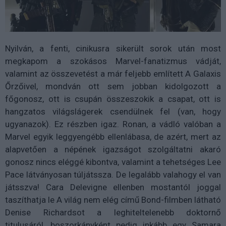
Nyilván, a fenti, cinikusra sikerült sorok után most
megkapom a szokásos Marvel-fanatizmus vádját,
valamint az összevetést a már feljebb említett A Galaxis
Őrzőivel, mondván ott sem jobban kidolgozott a
főgonosz, ott is csupán összeszokik a csapat, ott is
hangzatos világslágerek csendülnek fel (van, hogy
ugyanazok). Ez részben igaz. Ronan, a vádló valóban a
Marvel egyik leggyengébb ellenlábasa, de azért, mert az
alapvetően a népének igazságot szolgáltatni akaró
gonosz nincs eléggé kibontva, valamint a tehetséges Lee
Pace látványosan túljátssza. De legalább valahogy el van
játsszva! Cara Delevigne ellenben mostantól joggal
taszíthatja le A világ nem elég című Bond-filmben látható
Denise Richardsot a leghiteltelenebb doktornő
titulusáról, boszorkányként pedig inkább egy Samara