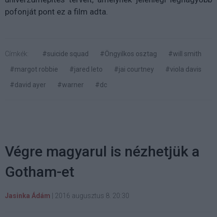
pofonját pont ez a film adta.
Címkék:
#suicide squad
#Öngyilkos osztag
#will smith
#margot robbie
#jared leto
#jai courtney
#viola davis
#david ayer
#warner
#dc
Végre magyarul is nézhetjük a
Gotham-et
Jasinka Ádám
|
2016 augusztus 8. 20:30