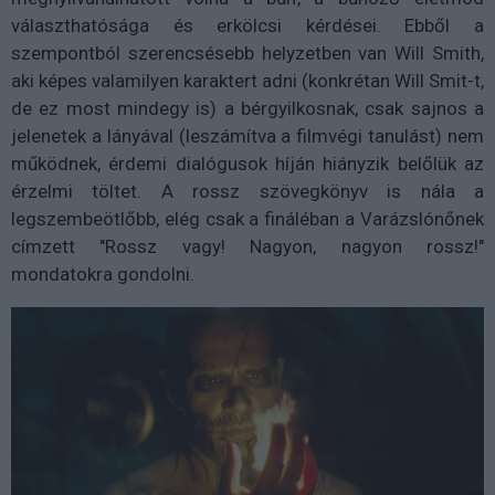
választhatósága és erkölcsi kérdései. Ebből a
szempontból szerencsésebb helyzetben van Will Smith,
aki képes valamilyen karaktert adni (konkrétan Will Smit-t,
de ez most mindegy is) a bérgyilkosnak, csak sajnos a
jelenetek a lányával (leszámítva a filmvégi tanulást) nem
működnek, érdemi dialógusok híján hiányzik belőlük az
érzelmi töltet. A rossz szövegkönyv is nála a
legszembeötlőbb, elég csak a fináléban a Varázslónőnek
címzett "Rossz vagy! Nagyon, nagyon rossz!"
mondatokra gondolni.