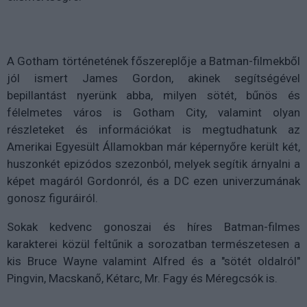
A Gotham történetének főszereplője a Batman-filmekből
jól ismert James Gordon, akinek segítségével
bepillantást nyerünk abba, milyen sötét, bűnös és
félelmetes város is Gotham City, valamint olyan
részleteket és információkat is megtudhatunk az
Amerikai Egyesült Államokban már képernyőre került két,
huszonkét epizódos szezonból, melyek segítik árnyalni a
képet magáról Gordonról, és a DC ezen univerzumának
gonosz figuráiról.
Sokak kedvenc gonoszai és híres Batman-filmes
karakterei közül feltűnik a sorozatban természetesen a
kis Bruce Wayne valamint Alfred és a "sötét oldalról"
Pingvin, Macskanő, Kétarc, Mr. Fagy és Méregcsók is.