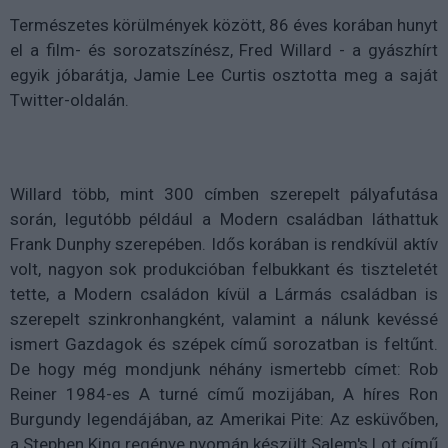
Természetes körülmények között, 86 éves korában hunyt
el a film- és sorozatszínész, Fred Willard - a gyászhírt
egyik jóbarátja, Jamie Lee Curtis osztotta meg a saját
Twitter-oldalán.
Willard több, mint 300 címben szerepelt pályafutása
során, legutóbb például a Modern családban láthattuk
Frank Dunphy szerepében. Idős korában is rendkívül aktív
volt, nagyon sok produkcióban felbukkant és tiszteletét
tette, a Modern családon kívül a Lármás családban is
szerepelt szinkronhangként, valamint a nálunk kevéssé
ismert Gazdagok és szépek című sorozatban is feltűnt.
De hogy még mondjunk néhány ismertebb címet: Rob
Reiner 1984-es A turné című mozijában, A híres Ron
Burgundy legendájában, az Amerikai Pite: Az esküvőben,
a Stephen King regénye nyomán készült Salem's Lot című