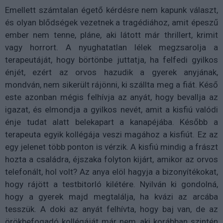
Emellett számtalan égető kérdésre nem kapunk választ,
és olyan blődségek vezetnek a tragédiához, amit épeszű
ember nem tenne, pláne, aki látott már thrillert, krimit
vagy horrort. A nyughatatlan lélek megzsarolja a
terapeutáját, hogy börtönbe juttatja, ha felfedi gyilkos
énjét, ezért az orvos hazudik a gyerek anyjának,
mondván, nem sikerült rájönni, ki szállta meg a fiát. Késő
este azonban mégis felhívja az anyát, hogy bevallja az
igazat, és elmondja a gyilkos nevét, amit a kisfiú valódi
énje tudat alatt belekapart a kanapéjába. Később a
terapeuta egyik kollégája veszi magához a kisfiút. Ez az
egy jelenet több ponton is vérzik. A kisfiú mindig a frászt
hozta a családra, éjszaka folyton kijárt, amikor az orvos
telefonált, hol volt? Az anya elöl hagyja a bizonyítékokat,
hogy rájött a testbitorló kilétére. Nyilván ki gondolná,
hogy a gyerek majd megtalálja, ha kvázi az arcába
tesszük. A doki az anyát felhívta, hogy baj van, de az
örökbefogadó kollégáját már nem, aki korábban szintén