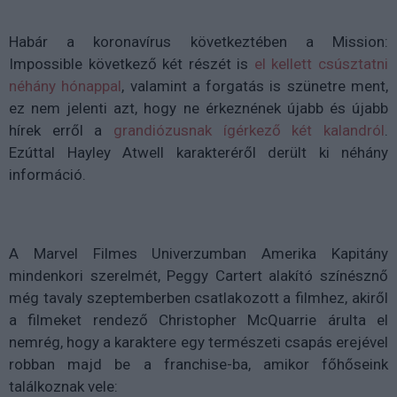
Habár a koronavírus következtében a Mission:
Impossible következő két részét is
el kellett csúsztatni
néhány hónappal
, valamint a forgatás is szünetre ment,
ez nem jelenti azt, hogy ne érkeznének újabb és újabb
hírek erről a
grandiózusnak ígérkező két kalandról
.
Ezúttal Hayley Atwell karakteréről derült ki néhány
információ.
A Marvel Filmes Univerzumban Amerika Kapitány
mindenkori szerelmét, Peggy Cartert alakító színésznő
még tavaly szeptemberben csatlakozott a filmhez, akiről
a filmeket rendező Christopher McQuarrie árulta el
nemrég, hogy a karaktere egy természeti csapás erejével
robban majd be a franchise-ba, amikor főhőseink
találkoznak vele: