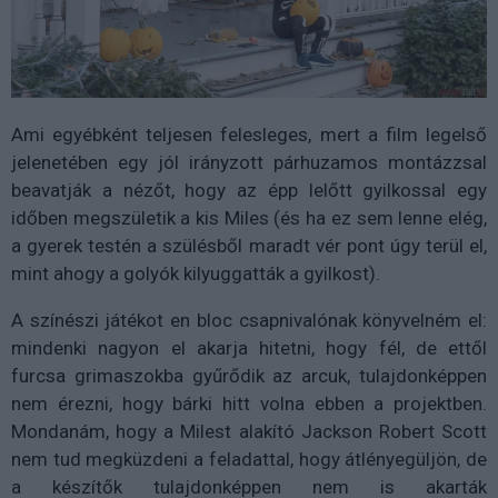
Ami egyébként teljesen felesleges, mert a film legelső
jelenetében egy jól irányzott párhuzamos montázzsal
beavatják a nézőt, hogy az épp lelőtt gyilkossal egy
időben megszületik a kis Miles (és ha ez sem lenne elég,
a gyerek testén a szülésből maradt vér pont úgy terül el,
mint ahogy a golyók kilyuggatták a gyilkost).
A színészi játékot en bloc csapnivalónak könyvelném el:
mindenki nagyon el akarja hitetni, hogy fél, de ettől
furcsa grimaszokba gyűrődik az arcuk, tulajdonképpen
nem érezni, hogy bárki hitt volna ebben a projektben.
Mondanám, hogy a Milest alakító Jackson Robert Scott
nem tud megküzdeni a feladattal, hogy átlényegüljön, de
a készítők tulajdonképpen nem is akarták