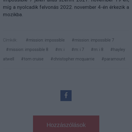
míg a nyolcadik felvonás 2022. november 4-én érkezik a
mozikba.
Címkék:
#mission: impossible
#mission: impossible 7
#mission: impossible 8
#m: i
#m: i 7
#m: i 8
#hayley
atwell
#tom cruise
#christopher mcquarrie
#paramount
Hozzászólások