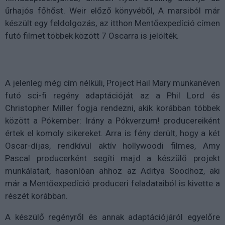
űrhajós főhőst. Weir előző könyvéből, A marsiból már
készült egy feldolgozás, az itthon Mentőexpedíció címen
futó filmet többek között 7 Oscarra is jelölték.
A jelenleg még cím nélküli, Project Hail Mary munkanéven
futó sci-fi regény adaptációját az a Phil Lord és
Christopher Miller fogja rendezni, akik korábban többek
között a Pókember: Irány a Pókverzum! producereiként
értek el komoly sikereket. Arra is fény derült, hogy a két
Oscar-díjas, rendkívül aktív hollywoodi filmes, Amy
Pascal producerként segíti majd a készülő projekt
munkálatait, hasonlóan ahhoz az Aditya Soodhoz, aki
már a Mentőexpedíció produceri feladataiból is kivette a
részét korábban.
A készülő regényről és annak adaptációjáról egyelőre