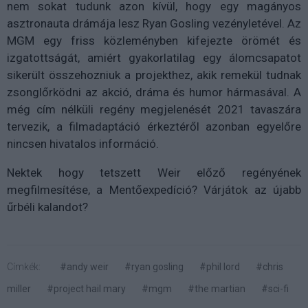
nem sokat tudunk azon kívül, hogy egy magányos
asztronauta drámája lesz Ryan Gosling vezényletével. Az
MGM egy friss közleményben kifejezte örömét és
izgatottságát, amiért gyakorlatilag egy álomcsapatot
sikerült összehozniuk a projekthez, akik remekül tudnak
zsonglőrködni az akció, dráma és humor hármasával. A
még cím nélküli regény megjelenését 2021 tavaszára
tervezik, a filmadaptáció érkeztéről azonban egyelőre
nincsen hivatalos információ.
Nektek hogy tetszett Weir előző regényének
megfilmesítése, a Mentőexpedíció? Várjátok az újabb
űrbéli kalandot?
Címkék:
#andy weir
#ryan gosling
#phil lord
#chris
miller
#project hail mary
#mgm
#the martian
#sci-fi