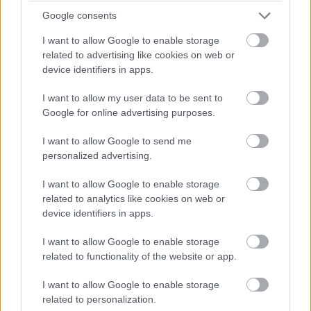
Google consents
Értékelési szempontjaink
I want to allow Google to enable storage
related to advertising like cookies on web or
device identifiers in apps.
Kinek Ajánljuk
I want to allow my user data to be sent to
Google for online advertising purposes.
Akik nem ismerik a karaktert
I want to allow Google to send me
Akik egy gondolkodós krimi-thrillerre kíváncsiak
personalized advertising.
Akik nem bánják, ha berántja őket a sorozat, és
I want to allow Google to enable storage
related to analytics like cookies on web or
egy nap alatt végeznek vele
device identifiers in apps.
I want to allow Google to enable storage
Kinek Nem
related to functionality of the website or app.
I want to allow Google to enable storage
Akik behatóan ismerik a Mocsárlén történetét
related to personalization.