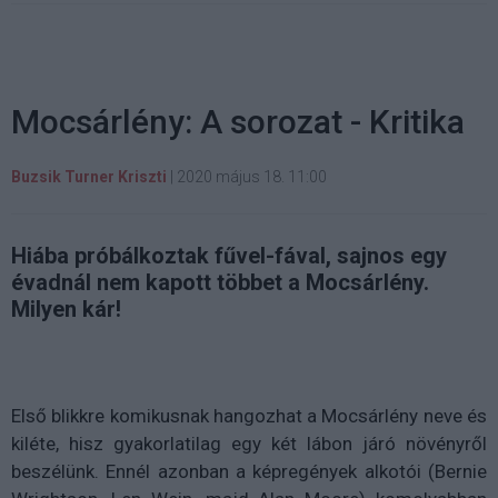
Mocsárlény: A sorozat - Kritika
Buzsik Turner Kriszti
|
2020 május 18. 11:00
Hiába próbálkoztak fűvel-fával, sajnos egy
évadnál nem kapott többet a Mocsárlény.
Milyen kár!
Első blikkre komikusnak hangozhat a Mocsárlény neve és
kiléte, hisz gyakorlatilag egy két lábon járó növényről
beszélünk. Ennél azonban a képregények alkotói (Bernie