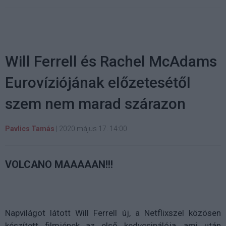
Will Ferrell és Rachel McAdams
Eurovíziójának előzetesétől
szem nem marad szárazon
Pavlics Tamás
|
2020 május 17. 14:00
VOLCANO MAAAAAN!!!
Napvilágot látott Will Ferrell új, a Netflixszel közösen
készített filmjének az első kedvcsinálója, ami után