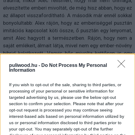
trauma, mikor Alec felismeri, hogy már nem önmaga,
elveszítette emberi mivoltát, de még hisz abban, hogy ez
az állapot visszafordítható. A második már ennél sokkal
bonyolultabb: Alex rájön, hogy az emberiséggel pusztán
imitációs kapcsolat köti össze, ő pusztán egy lenyomat,
amit Alec hagyott a természetben. Rájön, hogy nem a
saját emlékeit, álmait látja, mivel nem egy ember-növény
hibrid keletkezett. Vagyis hős mivolta kettősen is egy
emberi szenvedéstörténethez köthető.
puliwood.hu -
Do Not Process My Personal
Information
És sajnos a sorozatban történetünk körülbelül itt ér
véget, és ez mélyen fájdalmas. Éppen most tudhatnánk
If you wish to opt-out of the sale, sharing to third parties, or
meg, Alec hogyan lesz mediátor a humán és a "Zöld"
processing of your personal or sensitive information for
között, vagyis hogyan válik pusztán posztmodern
targeted advertising by us, please use the below opt-out
entitásból szuperhőssé. Nem látjuk, hogyan próbál
section to confirm your selection. Please note that after your
opt-out request is processed you may continue seeing
megküzdeni a rá váró dolgokkal, milyen döntéseket hoz,
interest-based ads based on personal information utilized by
hogyan dolgozza fel a megrázkódtatásokat. Pedig
us or personal information disclosed to third parties prior to
megjelenik a Mocsárlény egyik komoly ellensége, a
your opt-out. You may separately opt-out of the further
szerelmi szál is a szárnyait bontogatja, és akkor függöny