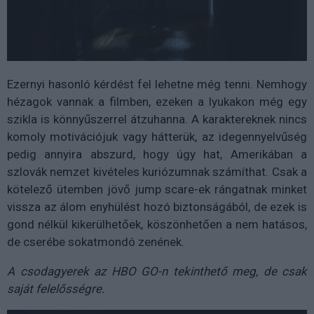
Ezernyi hasonló kérdést fel lehetne még tenni. Nemhogy
hézagok vannak a filmben, ezeken a lyukakon még egy
szikla is könnyűszerrel átzuhanna. A karaktereknek nincs
komoly motivációjuk vagy hátterük, az idegennyelvűség
pedig annyira abszurd, hogy úgy hat, Amerikában a
szlovák nemzet kivételes kuriózumnak számíthat. Csak a
kötelező ütemben jövő jump scare-ek rángatnak minket
vissza az álom enyhülést hozó biztonságából, de ezek is
gond nélkül kikerülhetőek, köszönhetően a nem hatásos,
de cserébe sokatmondó zenének.
A csodagyerek az HBO GO-n tekinthető meg, de csak
saját felelősségre.