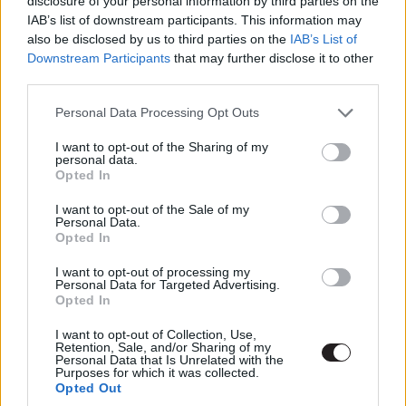
disclosure of your personal information by third parties on the
és vége. És ez nagyon fáj. Egy 10 részes prológust
IAB’s list of downstream participants. This information may
also be disclosed by us to third parties on the
IAB’s List of
kaptunk, az utolsó rész címe pedig Loose Ends, magyarul
Downstream Participants
that may further disclose it to other
Elvarratlan szálak.
third parties.
Izgalmas, jól felépített, és részenként egységesen
Please note that this website/app uses one or more Google
Personal Data Processing Opt Outs
elosztott szerkezetű sorozat, ami képes létrehozni azt a
services and may gather and store information including but
bizonyos "hookot" a rétegelt karaktereivel, a különös
not limited to your visit or usage behaviour. You may click to
I want to opt-out of the Sharing of my
personal data.
grant or deny consent to Google and its third-party tags to
események sorával és a sejtelmes atmoszférájával. DE
Opted In
use your data for below specified purposes in below Google
minden, ami igazán érdekes lehetett volna azok számára
consent section.
I want to opt-out of the Sale of my
is, akik ismerik a figura genezisét, még most jött volna.
Personal Data.
Opted In
I want to opt-out of processing my
Personal Data for Targeted Advertising.
Mocsárlény: A sorozat
Opted In
I want to opt-out of Collection, Use,
Retention, Sale, and/or Sharing of my
Personal Data that Is Unrelated with the
Purposes for which it was collected.
Opted Out