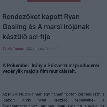
Rendezőket kapott Ryan
Gosling és A marsi írójának
készülő sci-fije
Török Tamás
|
2020 május 18. 14:00
A Pókember: Irány a Pókverzum! producerei
vezénylik majd a film munkálatait.
Az MGM stúdiója nem egy, hanem rögtön két rendezőt is
igazolt Andy Weir készülő regényének a
filmadaptációjához, amiben Ryan Gosling alakítja az