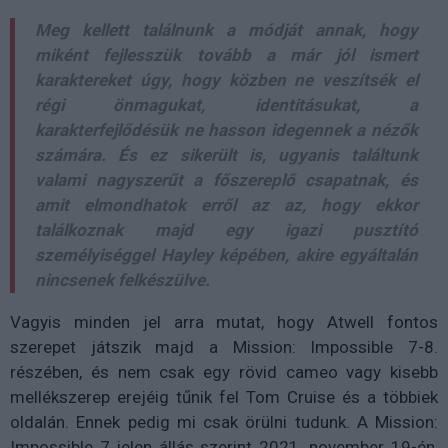
Meg kellett találnunk a módját annak, hogy
miként fejlesszük tovább a már jól ismert
karaktereket úgy, hogy közben ne veszítsék el
régi önmagukat, identitásukat, a
karakterfejlődésük ne hasson idegennek a nézők
számára. És ez sikerült is, ugyanis találtunk
valami nagyszerűt a főszereplő csapatnak, és
amit elmondhatok erről az az, hogy ekkor
találkoznak majd egy igazi pusztító
személyiséggel Hayley képében, akire egyáltalán
nincsenek felkészülve.
Vagyis minden jel arra mutat, hogy Atwell fontos
szerepet játszik majd a Mission: Impossible 7-8.
részében, és nem csak egy rövid cameo vagy kisebb
mellékszerep erejéig tűnik fel Tom Cruise és a többiek
oldalán. Ennek pedig mi csak örülni tudunk.
A Mission:
Impossible 7 jelen állás szerint 2021. november 19-én,