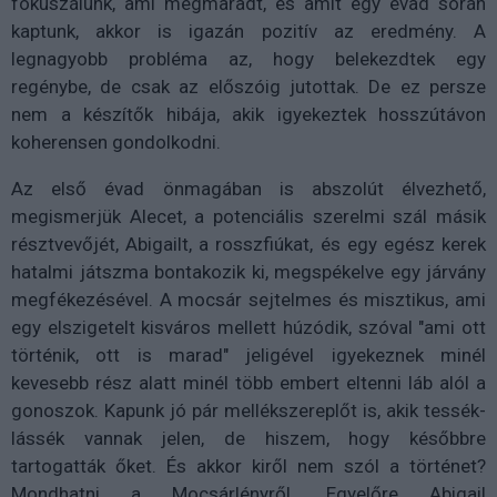
fókuszálunk, ami megmaradt, és amit egy évad során
kaptunk, akkor is igazán pozitív az eredmény. A
legnagyobb probléma az, hogy belekezdtek egy
regénybe, de csak az előszóig jutottak. De ez persze
nem a készítők hibája, akik igyekeztek hosszútávon
koherensen gondolkodni.
Az első évad önmagában is abszolút élvezhető,
megismerjük Alecet, a potenciális szerelmi szál másik
résztvevőjét, Abigailt, a rosszfiúkat, és egy egész kerek
hatalmi játszma bontakozik ki, megspékelve egy járvány
megfékezésével. A mocsár sejtelmes és misztikus, ami
egy elszigetelt kisváros mellett húzódik, szóval "ami ott
történik, ott is marad" jeligével igyekeznek minél
kevesebb rész alatt minél több embert eltenni láb alól a
gonoszok. Kapunk jó pár mellékszereplőt is, akik tessék-
lássék vannak jelen, de hiszem, hogy későbbre
tartogatták őket. És akkor kiről nem szól a történet?
Mondhatni a Mocsárlényről. Egyelőre Abigail