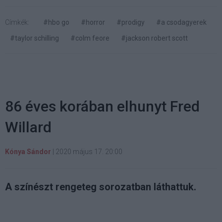
Címkék:
#hbo go
#horror
#prodigy
#a csodagyerek
#taylor schilling
#colm feore
#jackson robert scott
86 éves korában elhunyt Fred
Willard
Kónya Sándor
|
2020 május 17. 20:00
A színészt rengeteg sorozatban láthattuk.