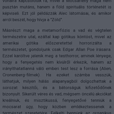
vonalra kapcsolódik rá, mivel a Mocsárlény maga nem
pusztán mutáns, hanem a föld spirituális történetét is
képviseli. Ezt jól példázzák Alec látomásai, és amikor
arról beszél, hogy hívja a "Zöld".
Másrészt maga a metamorfózis a vad és végtelen
természetre utal, ezáltal kap gótikus köntöst, mivel az
amerikai gótika előszeretettel horrorizálta a
természetet, gondoljunk csak Edgar Allan Poe írásaira.
Ezzel karöltve jelenik meg a testhorror, aminek lényege,
hogy a fenyegetés nem kívülről érkezik, hanem az
irányíthatatlanná váló emberi test lesz a forrása (Alien,
Cronenberg-filmek). Ha ezeket számba vesszük,
láthatjuk, milyen hálás alapanyagból dolgozhattak a
sorozat készítői, és a bátorságuk kifizetődőnek
bizonyult. Sikerült véres és vad, mégsem öncélú akciókat
kreálniuk, és misztikussá, fenyegetővé tenniük a
mocsarat úgy, hogy közben emlékeztessenek a
természet szeretetére. Felkelti bennünk az organikus