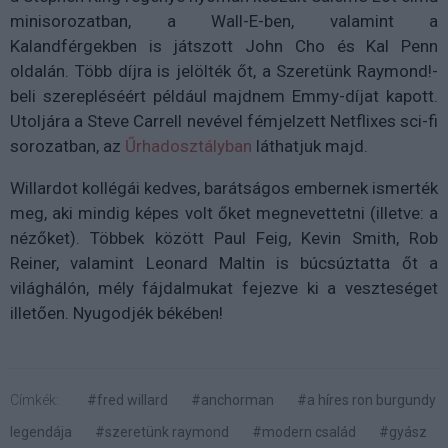
minisorozatban, a Wall-E-ben, valamint a
Kalandférgekben is játszott John Cho és Kal Penn
oldalán. Több díjra is jelölték őt, a Szeretünk Raymond!-
beli szerepléséért például majdnem Emmy-díjat kapott.
Utoljára a Steve Carrell nevével fémjelzett Netflixes sci-fi
sorozatban, az
Űrhadosztályban
láthatjuk majd.
Willardot kollégái kedves, barátságos embernek ismerték
meg, aki mindig képes volt őket megnevettetni (illetve: a
nézőket). Többek között Paul Feig, Kevin Smith, Rob
Reiner, valamint Leonard Maltin is búcsúztatta őt a
világhálón, mély fájdalmukat fejezve ki a veszteséget
illetően. Nyugodjék békében!
Címkék:
#fred willard
#anchorman
#a híres ron burgundy
legendája
#szeretünk raymond
#modern család
#gyász