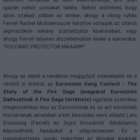
igazán nehéz szavakat találni. Nehéz eldönteni, hogy
azon szakad jobban az ember, ahogy a viking ruhás
Ferrell Rachel McAdamsszel karöltve vonaglik az izlandi
jégmezőkön néhány szintetizátor kíséretében, vagy
ahogy Ferrell teljesen átszellemülten énekli a kamerába:
"VOLCANIC PROTECTOR MAAAN!!!"
Ahogy az ebből a rendkívül meggyőző videoklipből és a
címből is kiderül, az
Eurovision
Song
Contest -
The
Story of the Fire Saga (magyarul Eurovíziós
Dalfesztivál: A Fire Saga története)
egyfajta szatirikus
megközelítése lesz az Eurovíziónak és az azt körülölelő
hisztériának, amelyben a két, beszédes nevű előadó Lars
Ericssong (Ferrell) és Sigrit Ericsdottir (McAdams)
képviselhetik hazájukat a világversenyen. És a
megmérettetés során, miközben az álmukat kívánják