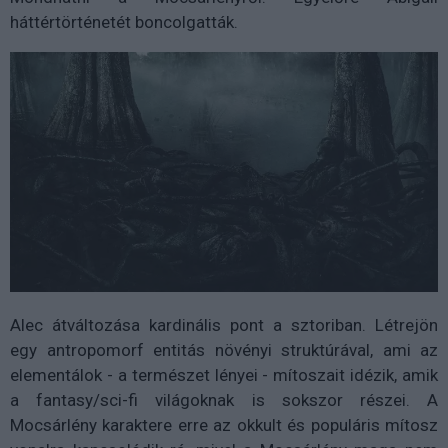
háttértörténetét boncolgatták.
Alec átváltozása kardinális pont a sztoriban. Létrejön
egy antropomorf entitás növényi struktúrával, ami az
elementálok - a természet lényei - mítoszait idézik, amik
a fantasy/sci-fi világoknak is sokszor részei. A
Mocsárlény karaktere erre az okkult és populáris mítosz