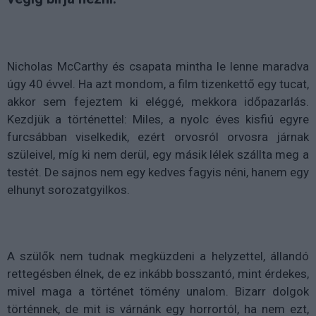
Nicholas McCarthy és csapata mintha le lenne maradva
úgy 40 évvel. Ha azt mondom, a film tizenkettő egy tucat,
akkor sem fejeztem ki eléggé, mekkora időpazarlás.
Kezdjük a történettel: Miles, a nyolc éves kisfiú egyre
furcsábban viselkedik, ezért orvosról orvosra járnak
szüleivel, míg ki nem derül, egy másik lélek szállta meg a
testét. De sajnos nem egy kedves fagyis néni, hanem egy
elhunyt sorozatgyilkos.
A szülők nem tudnak megküzdeni a helyzettel, állandó
rettegésben élnek, de ez inkább bosszantó, mint érdekes,
mivel maga a történet tömény unalom. Bizarr dolgok
történnek, de mit is várnánk egy horrortól, ha nem ezt,