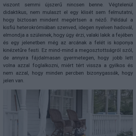
viszont semmi újszerű nincsen benne. Végtelenül
didaktikus, nem mulaszt el egy klisét sem felmutatni,
hogy biztosan mindent megértsen a néző. Például a
kisfiú heterokrómiában szenved, idegen nyelven hadovál,
elmondja a szüleinek, hogy úgy érzi, valaki lakik a fejében
és egy jelenetben még az arcának a felét is koponya
kinézetűre festi. Ez mind-mind a megosztottságról szól,
de annyira fájdalmasan gyermetegen, hogy jobb lett
volna azzal foglalkozni, miért tért vissza a gyilkos és
nem azzal, hogy minden percben bizonygassák, hogy
jelen van.