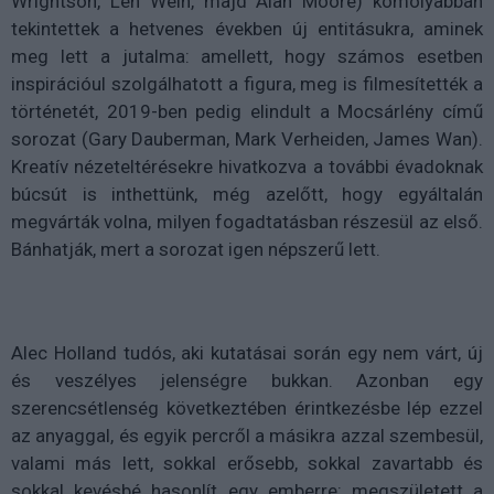
Wrightson, Len Wein, majd Alan Moore) komolyabban
tekintettek a hetvenes években új entitásukra, aminek
meg lett a jutalma: amellett, hogy számos esetben
inspirációul szolgálhatott a figura, meg is filmesítették a
történetét, 2019-ben pedig elindult a Mocsárlény című
sorozat (Gary Dauberman, Mark Verheiden, James Wan).
Kreatív nézeteltérésekre hivatkozva a további évadoknak
búcsút is inthettünk, még azelőtt, hogy egyáltalán
megvárták volna, milyen fogadtatásban részesül az első.
Bánhatják, mert a sorozat igen népszerű lett.
Alec Holland tudós, aki kutatásai során egy nem várt, új
és veszélyes jelenségre bukkan. Azonban egy
szerencsétlenség következtében érintkezésbe lép ezzel
az anyaggal, és egyik percről a másikra azzal szembesül,
valami más lett, sokkal erősebb, sokkal zavartabb és
sokkal kevésbé hasonlít egy emberre: megszületett a