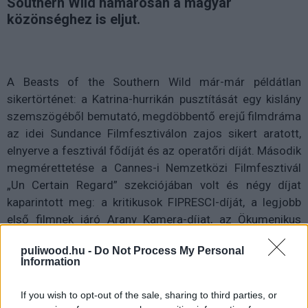
Southern Wild hamarosan a magyar
közönséghez is eljut.
A Beasts of the Southern Wild már-már példátlan
sikertörténet: a Katrina-hurrikán pusztítását egy kislány
szemszögéből bemutató, megdöbbentő erejű filmdráma
az idei Sundance Filmfesztiválon zajos sikert aratott,
elnyerve a fesztivál fődíját és az operatőri díját. Második
megmérettetése a Cannes-i Nemzetközi Filmfesztivál
„Un Certain Regard” szekciójában volt és négy díjat
kaparintott meg: a kritikusok FIPRESCI-díját, a legjobb
első filmnek járó Arany Kamera-díjat, az Ökumenikus
Zsűri díját, illetve a Fiatal Tekintetek díjat.
puliwood.hu -
Do Not Process My Personal
Information
Oldalak:
1
2
If you wish to opt-out of the sale, sharing to third parties, or