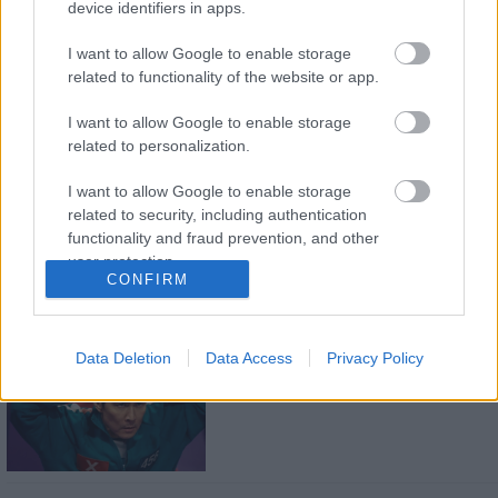
device identifiers in apps.
I want to allow Google to enable storage
related to functionality of the website or app.
I want to allow Google to enable storage
related to personalization.
LEGOLVASOTTABBAK
I want to allow Google to enable storage
related to security, including authentication
A Verity olyan, mintha az Eredet és egy
pornófilm keveredett volna össze
functionality and fraud prevention, and other
user protection.
CONFIRM
Data Deletion
Data Access
Privacy Policy
Nagyon úgy fest, hogy elkaszálták
David Fincher amerikai Squid Game-
sorozatát