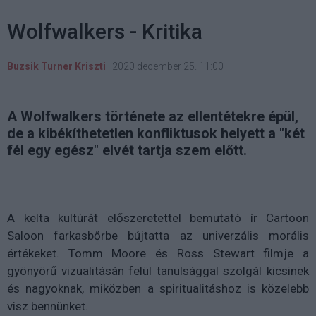
Wolfwalkers - Kritika
Buzsik Turner Kriszti
|
2020 december 25. 11:00
A Wolfwalkers története az ellentétekre épül,
de a kibékíthetetlen konfliktusok helyett a "két
fél egy egész" elvét tartja szem előtt.
A kelta kultúrát előszeretettel bemutató ír Cartoon
Saloon farkasbőrbe bújtatta az univerzális morális
értékeket. Tomm Moore és Ross Stewart filmje a
gyönyörű vizualitásán felül tanulsággal szolgál kicsinek
és nagyoknak, miközben a spiritualitáshoz is közelebb
visz bennünket.