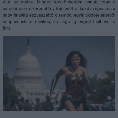
tűnt az egész. Mindez köszönhetően annak, hogy a
bámulatosra sikeredett nyitójelenettől kezdve egészen a
nagy fináléig észveszejtő a tempó, egyik akciójelenetből
csöppenünk a másikba, és alig-alig enged lepihenni a
film.