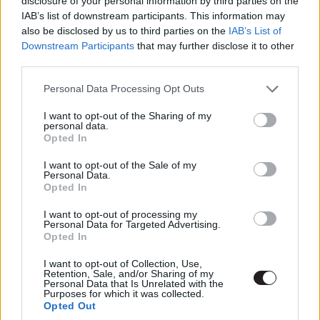
disclosure of your personal information by third parties on the
Ha eddig nem tettétek volna, de most megjött a
IAB’s list of downstream participants. This information may
kedvetek hozzá, a következő három napban még tudtok
also be disclosed by us to third parties on the
IAB’s List of
szavazni arról, hogy milyen meglepetést kapjunk
Downstream Participants
that may further disclose it to other
legközelebb a Kontinensről.
third parties.
Please note that this website/app uses one or more Google
Personal Data Processing Opt Outs
Kattints a képre a galériáért!
services and may gather and store information including but
not limited to your visit or usage behaviour. You may click to
I want to opt-out of the Sharing of my
personal data.
grant or deny consent to Google and its third-party tags to
Opted In
use your data for below specified purposes in below Google
consent section.
I want to opt-out of the Sale of my
Personal Data.
Opted In
I want to opt-out of processing my
Personal Data for Targeted Advertising.
Opted In
I want to opt-out of Collection, Use,
Retention, Sale, and/or Sharing of my
Personal Data that Is Unrelated with the
Purposes for which it was collected.
Opted Out