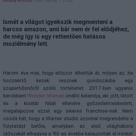
Milány Botond
|
2021 április 1. 12:00
Ismét a világot igyekszik megmenteni a
harcos amazon, ami bár nem ér fel elődjéhez,
de még így is egy rettentően hatásos
moziélmény lett.
Három éve már, hogy először élhettük át, milyen az, ha
hozzáértő kezek vesznek gondozásba egy
szuperhősnőről szóló történetet. 2017-ben ugyanis
berobbant
Wonder Woman
önálló kalandja, aki jött, látott
és a kisebb hibái ellenére győzedelmeskedett,
megalapozva ezzel egy sikeres franchise-nak. Nem
csoda hát, hogy a Warner stúdió azonnal megrendelte a
folytatást belőle, amelyben az első világháború
időszakát elhagyva a '80-as évekbe kalauzoltak el minket