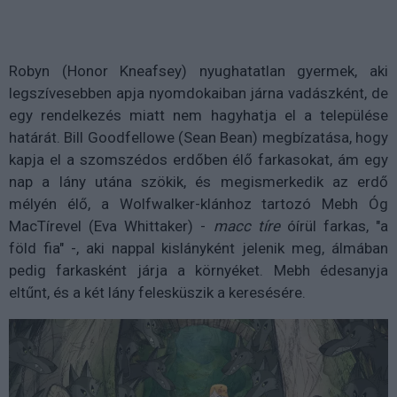
Robyn (Honor Kneafsey) nyughatatlan gyermek, aki
legszívesebben apja nyomdokaiban járna vadászként, de
egy rendelkezés miatt nem hagyhatja el a települése
határát. Bill Goodfellowe (Sean Bean) megbízatása, hogy
kapja el a szomszédos erdőben élő farkasokat, ám egy
nap a lány utána szökik, és megismerkedik az erdő
mélyén élő, a Wolfwalker-klánhoz tartozó Mebh Óg
MacTírevel (Eva Whittaker) -
macc tíre
óírül farkas, "a
föld fia" -, aki nappal kislányként jelenik meg, álmában
pedig farkasként járja a környéket. Mebh édesanyja
eltűnt, és a két lány felesküszik a keresésére.