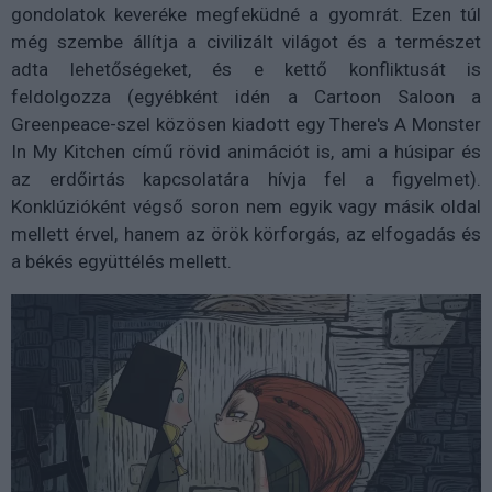
gondolatok keveréke megfeküdné a gyomrát. Ezen túl
még szembe állítja a civilizált világot és a természet
adta lehetőségeket, és e kettő konfliktusát is
feldolgozza (egyébként idén a Cartoon Saloon a
Greenpeace-szel közösen kiadott egy There's A Monster
In My Kitchen című rövid animációt is, ami a húsipar és
az erdőirtás kapcsolatára hívja fel a figyelmet).
Konklúzióként végső soron nem egyik vagy másik oldal
mellett érvel, hanem az örök körforgás, az elfogadás és
a békés együttélés mellett.