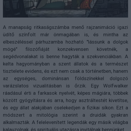
A manapság ritkaságszámba menő rajzanimáció igazi
üdítő színfolt már önmagában is, és mintha az
elbeszéléssel párhuzamba hozható "lássunk a dolgok
mögé" filozófiáját konzekvensen követnék, a
segédvonalakat is benne hagyták a szekvenciákban. A
kelta hagyományban a szent állatok és a természet
tisztelete evidens, és ezt nem csak a történetben, hanem
az egységes, dominánsan földszínekkel dolgozó
varázslatos vizualitásban is őrzik. Egy Wolfwalker
ráadásul érti a farkasok nyelvét, képes mágiára, többek
között gyógyításra és arra, hogy asztráltestét kivetítse,
és egy állat alakjában cselekedjen a fizikai síkon. Ezt a
módszert a mitológia szerint a druidák gyakran
alkalmazták. A felelevenített legendák egy másik világba
kalauzolnak, és spirituális utazásra invitálnak bennünket.