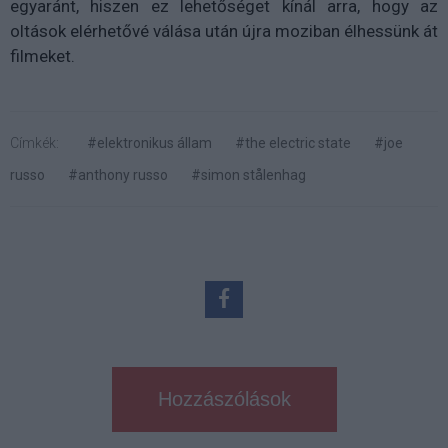
egyaránt, hiszen ez lehetőséget kínál arra, hogy az
oltások elérhetővé válása után újra moziban élhessünk át
filmeket.
Címkék:
#elektronikus állam
#the electric state
#joe
russo
#anthony russo
#simon stålenhag
Hozzászólások