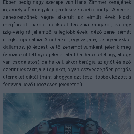
Ebben pedig nagy szerepe van Hans Zimmer zenéjének
is, amely a film egyik legemlékezetesebb pontja. A német
zeneszerzőnek végre sikerült az elmúlt évek kicsit
megfáradt iparos munkáját leráznia magáról, és egy
ízig-vérig rá jellemző, a legjobb éveit idéző zenei témát
megkomponálnia. Ami ha kell, egy vagány, de ugyanakkor
dallamos, jó érzést keltő zenemotívumként jelenik meg
(a már említett nyitójelenet alatt hallható tétel úgy, ahogy
van csodálatos), de ha kell, akkor berúgja az ajtót és szó
szerint leszakítja a fejünket, olyan észveszejtően pörgős
ütemeket diktál (mint ahogyan azt teszi többek között a
féltávnál lévő üldözéses jelenetnél).