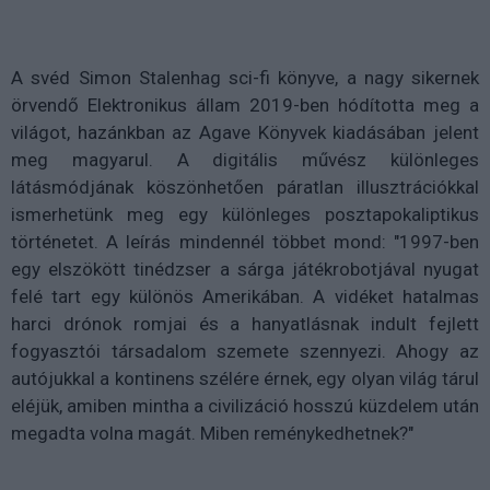
A svéd Simon Stalenhag sci-fi könyve, a nagy sikernek
örvendő Elektronikus állam 2019-ben hódította meg a
világot, hazánkban az Agave Könyvek kiadásában jelent
meg magyarul. A digitális művész különleges
látásmódjának köszönhetően páratlan illusztrációkkal
ismerhetünk meg egy különleges posztapokaliptikus
történetet. A leírás mindennél többet mond: "1997-ben
egy elszökött tinédzser a sárga játékrobotjával nyugat
felé tart egy különös Amerikában. A vidéket hatalmas
harci drónok romjai és a hanyatlásnak indult fejlett
fogyasztói társadalom szemete szennyezi. Ahogy az
autójukkal a kontinens szélére érnek, egy olyan világ tárul
eléjük, amiben mintha a civilizáció hosszú küzdelem után
megadta volna magát. Miben reménykedhetnek?"