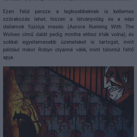
Ezen felül persze a legkisebbeknek is kellemes
szórakozás lehet, hiszen a látványvilág és a népi
dallamok fúziója mesés (Aurora Running With The
Wolves című dalát pedig mintha ehhez írták volna), és
sokkal egyetemesebb üzeneteket is tartogat, mint
például mikor Robyn olyanná válik, mint túlontúl féltő
apja.