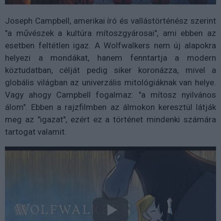
Joseph Campbell, amerikai író és vallástörténész szerint
"a művészek a kultúra mítoszgyárosai", ami ebben az
esetben feltétlen igaz. A Wolfwalkers nem új alapokra
helyezi a mondákat, hanem fenntartja a modern
köztudatban, célját pedig siker koronázza, mivel a
globális világban az univerzális mitológiáknak van helye.
Vagy ahogy Campbell fogalmaz: "a mítosz nyilvános
álom". Ebben a rajzfilmben az álmokon keresztül látják
meg az "igazat", ezért ez a történet mindenki számára
tartogat valamit.