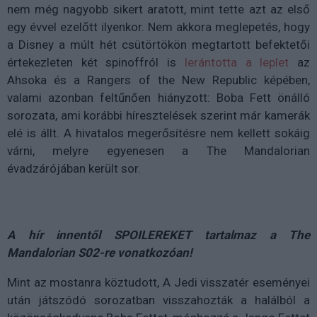
nem még nagyobb sikert aratott, mint tette azt az első
egy évvel ezelőtt ilyenkor. Nem akkora meglepetés, hogy
a Disney a múlt hét csütörtökön megtartott befektetői
értekezleten két spinoffról is
lerántotta a leplet
az
Ahsoka és a Rangers of the New Republic képében,
valami azonban feltűnően hiányzott: Boba Fett önálló
sorozata, ami korábbi híresztelések szerint már kamerák
elé is állt. A hivatalos megerősítésre nem kellett sokáig
várni, melyre egyenesen a The Mandalorian
évadzárójában került sor.
A hír innentől SPOILEREKET tartalmaz a The
Mandalorian S02-re vonatkozóan!
Mint az mostanra köztudott, A Jedi visszatér eseményei
után játszódó sorozatban visszahozták a halálból a