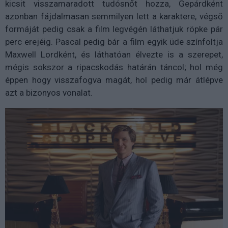
kicsit visszamaradott tudósnőt hozza, Gepárdként
azonban fájdalmasan semmilyen lett a karaktere, végső
formáját pedig csak a film legvégén láthatjuk röpke pár
perc erejéig. Pascal pedig bár a film egyik üde színfoltja
Maxwell Lordként, és láthatóan élvezte is a szerepet,
mégis sokszor a ripacskodás határán táncol; hol még
éppen hogy visszafogva magát, hol pedig már átlépve
azt a bizonyos vonalat.