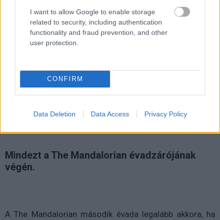
I want to allow Google to enable storage
related to security, including authentication
functionality and fraud prevention, and other
user protection.
Új Star Wars-sorozatot
jelentettek be, méghozzá egy
CONFIRM
régi ismerőssel
Data Deletion
Data Access
Privacy Policy
Kovács Gergő
|
2020 december 18. 17:00
Mindezt a The Mandalorian évadzárójának
végén.
A The Mandalorian második évada legalább akkora, ha