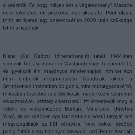
a készítők. És hogy milyen lett a végeredmény? Messze
nem tökéletes, de piszkosul szórakoztató. Pont olyan,
mint amilyenre egy szerencsétlen 2020 után szüksége
lehet a nézőnek.
Diana (Gal Gadot) történetfonalát tehát 1984-ben
vesszük fel, aki immáron Washingtonban telepedett le,
és igyekszik élni magányos mindennapjait. Amikor épp
nem emberek megmentésén fáradozik, akkor a
Smithsonian Intézetben dolgozik, mint műtárgyszakértő,
miközben továbbra is próbálkozik megbirkózni szerelme
elvesztésével, ezidáig sikertelenül. Itt ismerkedik meg a
félénk és visszahúzódó Barbara Minervával (Kristen
Wiig), akivel közösen egy ismeretlen eredetű tárgyat kell
megvizsgálniuk az FBI kérésére. Nem sokkal később
pedig feltűnik egy bizonyos Maxwell Lord (Pedro Pascal)