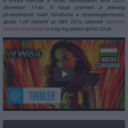
A kritika szerzője a filmet Szlovákiában látta 2020.
december 17-én. A hazai premiert a jelenlegi
járványhelyzet miatt felváltotta a streamingbemutató,
április 1-től nézhető az HBO GO-n, valamint
többfajta
lemezes kiadásban
is meg fog jelenni április 23-án.