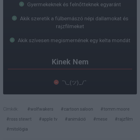
Gyermekeknek és felnőtteknek egyaránt
Akik szeretik a fülbemászó népi dallamokat és
rajzfilmeket
Akik szívesen megismernének egy kelta mondát
Kinek Nem
¯\_(ツ)_/¯
Címkék:
#wolfwakers
#cartoon saloon
#tomm moore
#ross stewrt
#apple tv
#animáció
#mese
#rajzfilm
#mitológia