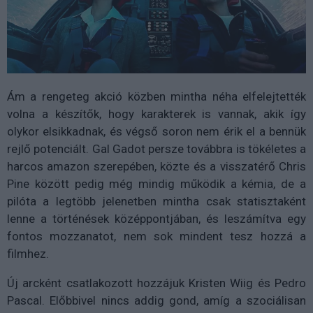
Ám a rengeteg akció közben mintha néha elfelejtették
volna a készítők, hogy karakterek is vannak, akik így
olykor elsikkadnak, és végső soron nem érik el a bennük
rejlő potenciált. Gal Gadot persze továbbra is tökéletes a
harcos amazon szerepében, közte és a visszatérő Chris
Pine között pedig még mindig működik a kémia, de a
pilóta a legtöbb jelenetben mintha csak statisztaként
lenne a történések középpontjában, és leszámítva egy
fontos mozzanatot, nem sok mindent tesz hozzá a
filmhez.
Új arcként csatlakozott hozzájuk Kristen Wiig és Pedro
Pascal. Előbbivel nincs addig gond, amíg a szociálisan