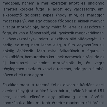
magában, hanem a már ezerszer látott és unalomig
ismételt köröket futja le: adott egy varázstárgy, ami
elképesztő dolgokra képes (hogy mire, az maradjon
most rejtély), van egy átlagos főgonosz, akinek megvan
a saját motivációja, hogy miért fáj erre az eszközre a
foga, és van a főszereplő, aki igyekszik megakadályozni
a következmények miatt küszöbön álló világvégét. Ha
pedig ez még nem lenne elég, a film egyszerűen túl
sokáig építkezik. Mert mire felkerülnek a figurák a
sakktáblára, bemutatásra kerülnek nemcsak a régi, de az
új karakterek, valamint motivációik is, és végre
ténylegesen kezdetét veszi a történet, addigra a filmből
bőven eltelt már egy óra.
És akkor most itt tehetné fel az olvasó a kérdést: ezek
szerint túlnyújtott a film? Nos, bár a játékidő bruttó 151
perc, ennek ellenére egy pillanatig sem érződik
hosszúnak a film, mi több, érzetre maximum két órának