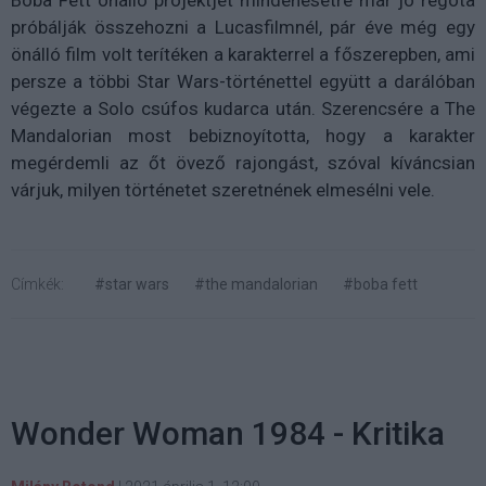
Boba Fett önálló projektjét mindenesetre már jó régóta
próbálják összehozni a Lucasfilmnél, pár éve még egy
önálló film volt terítéken a karakterrel a főszerepben, ami
persze a többi Star Wars-történettel együtt a darálóban
végezte a Solo csúfos kudarca után. Szerencsére a The
Mandalorian most bebiznoyította, hogy a karakter
megérdemli az őt övező rajongást, szóval kíváncsian
várjuk, milyen történetet szeretnének elmesélni vele.
Címkék:
#star wars
#the mandalorian
#boba fett
Wonder Woman 1984 - Kritika