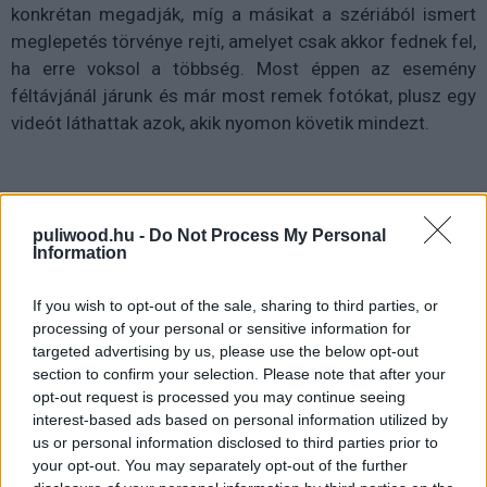
konkrétan megadják, míg a másikat a szériából ismert
meglepetés törvénye rejti, amelyet csak akkor fednek fel,
ha erre voksol a többség. Most éppen az esemény
féltávjánál járunk és már most remek fotókat, plusz egy
videót láthattak azok, akik nyomon követik mindezt.
Ha a Twitter éppen nem a ti asztalotok lenne, akkor most
puliwood.hu -
Do Not Process My Personal
igyekszünk mi is megmutatni, hogy miket kaptunk eddig.
Information
Az első nap még lightosan indult, csupán néhány kardról,
vaják medalionról és egy címerről kaptunk érdekes, ám
If you wish to opt-out of the sale, sharing to third parties, or
processing of your personal or sensitive information for
többnyire semmitmondó képeket. A következő napon
targeted advertising by us, please use the below opt-out
aztán már egy igazi bomba robbant, hiszen sokunk nem
section to confirm your selection. Please note that after your
is sejtett vágya teljesült, amikor albumborítóhoz
opt-out request is processed you may continue seeing
passzoló képek érkeztek a Kökörcsint megformáló Joey
interest-based ads based on personal information utilized by
Bateyről. Legújabban pedig egy már elkezdetett YouTube
us or personal information disclosed to third parties prior to
your opt-out. You may separately opt-out of the further
sorozat, a
Vaják Bestiáriuma
folytatódott a 2. résszel.