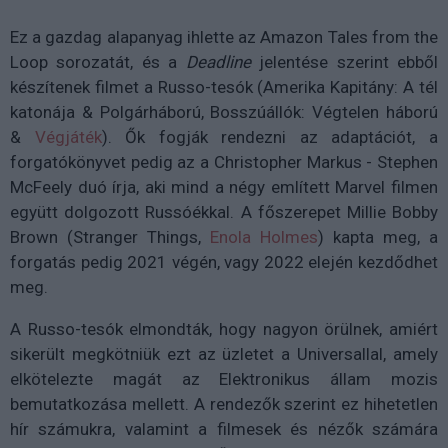
Ez a gazdag alapanyag ihlette az Amazon Tales from the
Loop sorozatát, és a
Deadline
jelentése szerint ebből
készítenek filmet a Russo-tesók (Amerika Kapitány: A tél
katonája & Polgárháború, Bosszúállók: Végtelen háború
&
Végjáték
). Ők fogják rendezni az adaptációt, a
forgatókönyvet pedig az a Christopher Markus - Stephen
McFeely duó írja, aki mind a négy említett Marvel filmen
együtt dolgozott Russóékkal. A főszerepet Millie Bobby
Brown (Stranger Things,
Enola Holmes
) kapta meg, a
forgatás pedig 2021 végén, vagy 2022 elején kezdődhet
meg.
A Russo-tesók elmondták, hogy nagyon örülnek, amiért
sikerült megkötniük ezt az üzletet a Universallal, amely
elkötelezte magát az Elektronikus állam mozis
bemutatkozása mellett. A rendezők szerint ez hihetetlen
hír számukra, valamint a filmesek és nézők számára