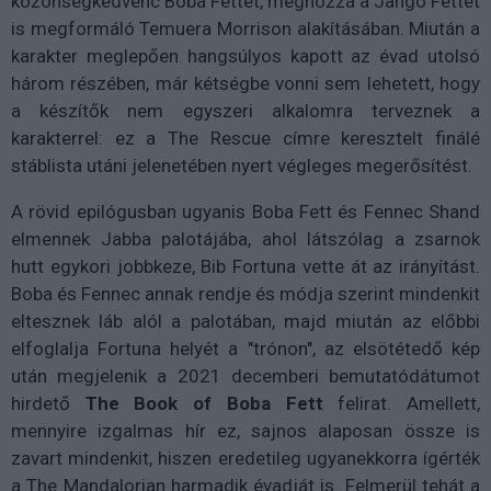
közönségkedvenc Boba Fettet, méghozzá a Jango Fettet
is megformáló Temuera Morrison alakításában. Miután a
karakter meglepően hangsúlyos kapott az évad utolsó
három részében, már kétségbe vonni sem lehetett, hogy
a készítők nem egyszeri alkalomra terveznek a
karakterrel: ez a The Rescue címre keresztelt finálé
stáblista utáni jelenetében nyert végleges megerősítést.
A rövid epilógusban ugyanis Boba Fett és Fennec Shand
elmennek Jabba palotájába, ahol látszólag a zsarnok
hutt egykori jobbkeze, Bib Fortuna vette át az irányítást.
Boba és Fennec annak rendje és módja szerint mindenkit
eltesznek láb alól a palotában, majd miután az előbbi
elfoglalja Fortuna helyét a "trónon", az elsötétedő kép
után megjelenik a 2021 decemberi bemutatódátumot
hirdető
The Book of Boba Fett
felirat. Amellett,
mennyire izgalmas hír ez, sajnos alaposan össze is
zavart mindenkit, hiszen eredetileg ugyanekkorra ígérték
a The Mandalorian harmadik évadját is. Felmerül tehát a