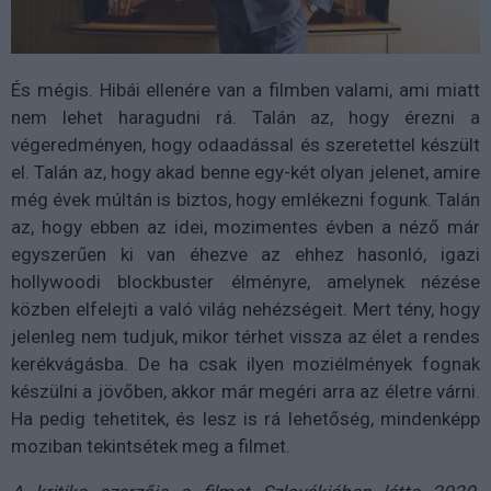
És mégis. Hibái ellenére van a filmben valami, ami miatt
nem lehet haragudni rá. Talán az, hogy érezni a
végeredményen, hogy odaadással és szeretettel készült
el. Talán az, hogy akad benne egy-két olyan jelenet, amire
még évek múltán is biztos, hogy emlékezni fogunk. Talán
az, hogy ebben az idei, mozimentes évben a néző már
egyszerűen ki van éhezve az ehhez hasonló, igazi
hollywoodi blockbuster élményre, amelynek nézése
közben elfelejti a való világ nehézségeit. Mert tény, hogy
jelenleg nem tudjuk, mikor térhet vissza az élet a rendes
kerékvágásba. De ha csak ilyen moziélmények fognak
készülni a jövőben, akkor már megéri arra az életre várni.
Ha pedig tehetitek, és lesz is rá lehetőség, mindenképp
moziban tekintsétek meg a filmet.