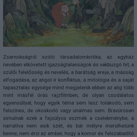
Zsarnokságról szóló társadalomkritika, az egyház
nevében elkövetett igazságtalanságok és vakbuzgó hit, a
szülői felelősség és nevelés, a barátság ereje, a másság
elfogadása, az angol-ír konfliktus, a mitológia és a saját
tapasztalás egysége mind megjelenik ebben az alig több
mint másfél órás rajzfilmben, de olyan csodálatos
egyensúllyal, hogy egyik téma sem lesz tolakodó, sem
felszínes, de okoskodó vagy unalmas sem. Bravúrosan
simulnak ezek a fajsúlyos eszmék a cselekménybe, a
narratíva nem esik szét, és bár mélyre merülhetünk
benne, nem érzi az ember, hogy a komor és felszabadító