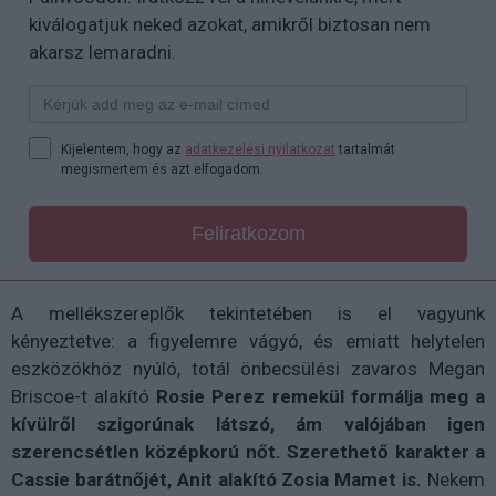
kiválogatjuk neked azokat, amikről biztosan nem
akarsz lemaradni.
Kijelentem, hogy az
adatkezelési nyilatkozat
tartalmát
megismertem és azt elfogadom.
Feliratkozom
A mellékszereplők tekintetében is el vagyunk
kényeztetve: a figyelemre vágyó, és emiatt helytelen
eszközökhöz nyúló, totál önbecsülési zavaros Megan
Briscoe-t alakító
Rosie Perez remekül formálja meg a
kívülről szigorúnak látszó, ám valójában igen
szerencsétlen középkorú nőt. Szerethető karakter a
Cassie barátnőjét, Anit alakító Zosia Mamet is.
Nekem