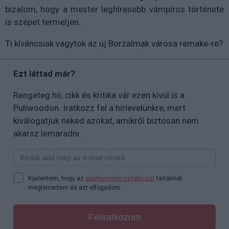
bizalom, hogy a mester leghíresebb vámpíros története
is szépet termeljen.
Ti kíváncsiak vagytok az új Borzalmak városa remake-re?
Ezt láttad már?
Rengeteg hír, cikk és kritika vár ezen kívül is a
Puliwoodon. Iratkozz fel a hírlevelünkre, mert
kiválogatjuk neked azokat, amikről biztosan nem
akarsz lemaradni.
Kijelentem, hogy az
adatkezelési nyilatkozat
tartalmát
megismertem és azt elfogadom.
Feliratkozom