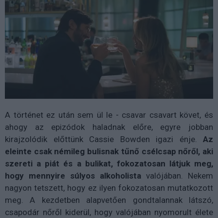
A történet ez után sem ül le - csavar csavart követ, és
ahogy az epizódok haladnak előre, egyre jobban
kirajzolódik előttünk Cassie Bowden igazi énje.
Az
eleinte csak némileg bulisnak tűnő csélcsap nőről, aki
szereti a piát és a bulikat, fokozatosan látjuk meg,
hogy mennyire súlyos alkoholista
valójában. Nekem
nagyon tetszett, hogy ez ilyen fokozatosan mutatkozott
meg. A kezdetben alapvetően gondtalannak látszó,
csapodár nőről kiderül, hogy valójában nyomorult élete