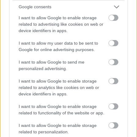
Google consents
Feliratkozom
I want to allow Google to enable storage
related to advertising like cookies on web or
device identifiers in apps.
I want to allow my user data to be sent to
Címkék:
#hbo max
#constantine
#gangs of london
Google for online advertising purposes.
#sope dirisu
#warner
I want to allow Google to send me
personalized advertising.
I want to allow Google to enable storage
related to analytics like cookies on web or
device identifiers in apps.
Ősszel fut be a Borzalmak
I want to allow Google to enable storage
városa a mozikba
related to functionality of the website or app.
I want to allow Google to enable storage
Molnár Dávid
|
2022 április 24. 11:00
related to personalization.