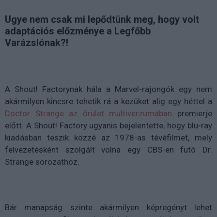
Ugye nem csak mi lepődtünk meg, hogy volt
adaptációs előzménye a Legfőbb
Varázslónak?!
A Shout! Factorynak hála a Marvel-rajongók egy nem
akármilyen kincsre tehetik rá a kezüket alig egy héttel a
Doctor Strange az őrület multiverzumában
premierje
előtt. A Shout! Factory ugyanis bejelentette, hogy blu-ray
kiadásban teszik közzé az 1978-as tévéfilmet, mely
felvezetésként szolgált volna egy CBS-en futó Dr.
Strange sorozathoz.
Bár manapság szinte akármilyen képregényt lehet