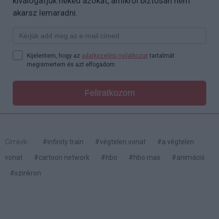
kiválogatjuk neked azokat, amikről biztosan nem
akarsz lemaradni.
Kijelentem, hogy az
adatkezelési nyilatkozat
tartalmát
megismertem és azt elfogadom.
Feliratkozom
Címkék:
#infinity train
#végtelen vonat
#a végtelen
vonat
#cartoon network
#hbo
#hbo max
#animáció
#szinkron