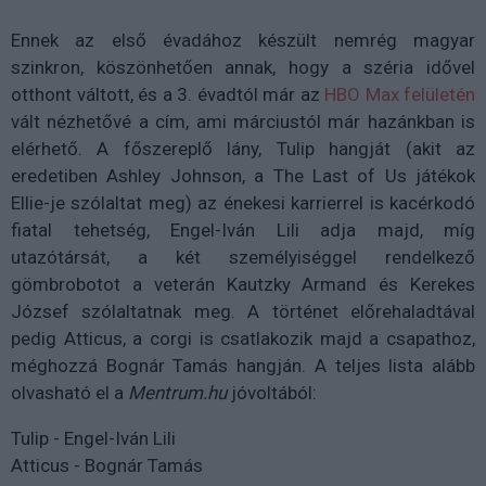
Ennek az első évadához készült nemrég magyar
szinkron, köszönhetően annak, hogy a széria idővel
otthont váltott, és a 3. évadtól már az
HBO Max felületén
vált nézhetővé a cím, ami márciustól már hazánkban is
elérhető.
A főszereplő lány, Tulip hangját (akit az
eredetiben
Ashley Johnson, a The Last of Us játékok
Ellie-je szólaltat meg)
az énekesi karrierrel is kacérkodó
fiatal tehetség, Engel-Iván Lili adja majd, míg
utazótársát, a két személyiséggel rendelkező
gömbrobotot a veterán Kautzky Armand és Kerekes
József szólaltatnak meg. A történet előrehaladtával
pedig Atticus, a corgi is csatlakozik majd a csapathoz,
méghozzá Bognár Tamás hangján. A teljes lista alább
olvasható el a
Mentrum.hu
jóvoltából:
Tulip - Engel-Iván Lili
Atticus - Bognár Tamás