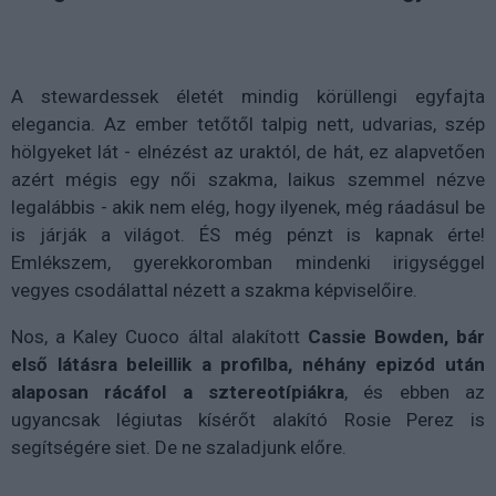
A stewardessek életét mindig körüllengi egyfajta
elegancia. Az ember tetőtől talpig nett, udvarias, szép
hölgyeket lát - elnézést az uraktól, de hát, ez alapvetően
azért mégis egy női szakma, laikus szemmel nézve
legalábbis - akik nem elég, hogy ilyenek, még ráadásul be
is járják a világot. ÉS még pénzt is kapnak érte!
Emlékszem, gyerekkoromban mindenki irigységgel
vegyes csodálattal nézett a szakma képviselőire.
Nos, a Kaley Cuoco által alakított
Cassie Bowden, bár
első látásra beleillik a profilba, néhány epizód után
alaposan rácáfol a sztereotípiákra
, és ebben az
ugyancsak légiutas kísérőt alakító Rosie Perez is
segítségére siet. De ne szaladjunk előre.