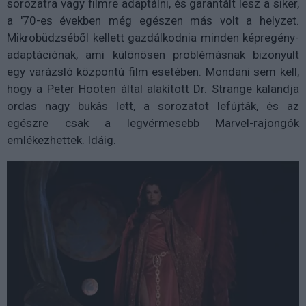
sorozatra vagy filmre adaptálni, és garantált lesz a siker,
a '70-es években még egészen más volt a helyzet.
Mikrobüdzséből kellett gazdálkodnia minden képregény-
adaptációnak, ami különösen problémásnak bizonyult
egy varázsló központú film esetében. Mondani sem kell,
hogy a Peter Hooten által alakított Dr. Strange kalandja
ordas nagy bukás lett, a sorozatot lefújták, és az
egészre csak a legvérmesebb Marvel-rajongók
emlékezhettek. Idáig.