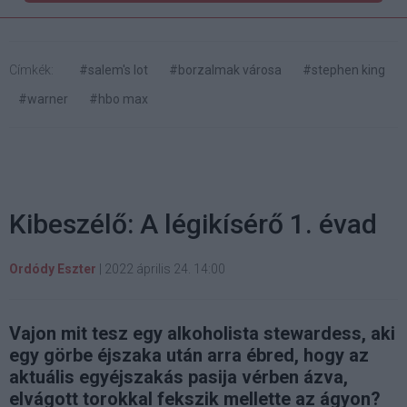
Címkék:
#salem's lot
#borzalmak városa
#stephen king
#warner
#hbo max
Kibeszélő: A légikísérő 1. évad
Ordódy Eszter
|
2022 április 24. 14:00
Vajon mit tesz egy alkoholista stewardess, aki
egy görbe éjszaka után arra ébred, hogy az
aktuális egyéjszakás pasija vérben ázva,
elvágott torokkal fekszik mellette az ágyon?