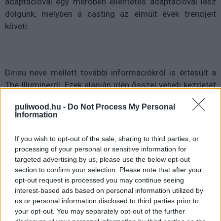
adaptációval egy merőben ellentétes adaptációval lesz
dolgunk, melyben a casting az elmúlt évek trendjeit
követi.
Dirisu neve mellett további információkról is értesült a
The Illuminerdi. Ezek alapján idén ősszel veheti kezdetét
a forgatás, ami egészen jövő év elejéig tarthat.
puliwood.hu -
Do Not Process My Personal
Amennyiben a produkció elkerüli a csúszásokat, akkor jó
Information
eséllyel 2023 második felében kerülhet be a széria az
HBO Max kínálatába. Ezen felül két új szerep leírását is
If you wish to opt-out of the sale, sharing to third parties, or
közzétette az oldal, mely egy 10 éves kambodzsai lányt,
processing of your personal or sensitive information for
Akarát, illetve az ő 60 feletti nagypapáját, Pichet írja
targeted advertising by us, please use the below opt-out
section to confirm your selection. Please note that after your
körbe. Előbbi egyébként a történet szíveként hivatott
opt-out request is processed you may continue seeing
szolgálni.
interest-based ads based on personal information utilized by
us or personal information disclosed to third parties prior to
Most már csak az a kérdéses, hogy mi lesz az eredeti
your opt-out. You may separately opt-out of the further
Keanu Reeves-féle film folytatásával az új sorozat