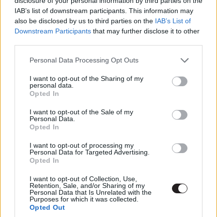
disclosure of your personal information by third parties on the
fejlesztésének tükrében. Reeves korábban az Esquire-
IAB’s list of downstream participants. This information may
nek nyilatkozta azt, hogy szívesen bújna ismét John
also be disclosed by us to third parties on the
IAB’s List of
Downstream Participants
that may further disclose it to other
Constantine bőrébe, de a Warner nem csapta le a magas
third parties.
labdát, és kétséges, hogy valaha meg is teszi majd ezt.
Please note that this website/app uses one or more Google
Personal Data Processing Opt Outs
Ti szerintetek működhet az új Constantine sorozat a
services and may gather and store information including but
belebegtetett színésszel és szerepekkel?
not limited to your visit or usage behaviour. You may click to
I want to opt-out of the Sharing of my
personal data.
grant or deny consent to Google and its third-party tags to
Opted In
use your data for below specified purposes in below Google
Ezt láttad már?
consent section.
I want to opt-out of the Sale of my
Personal Data.
Rengeteg hír, cikk és kritika vár ezen kívül is a
Opted In
Puliwoodon. Iratkozz fel a hírlevelünkre, mert
I want to opt-out of processing my
kiválogatjuk neked azokat, amikről biztosan nem
Personal Data for Targeted Advertising.
Opted In
akarsz lemaradni.
I want to opt-out of Collection, Use,
Retention, Sale, and/or Sharing of my
Personal Data that Is Unrelated with the
Purposes for which it was collected.
Kijelentem, hogy az
adatkezelési nyilatkozat
tartalmát
Opted Out
megismertem és azt elfogadom.