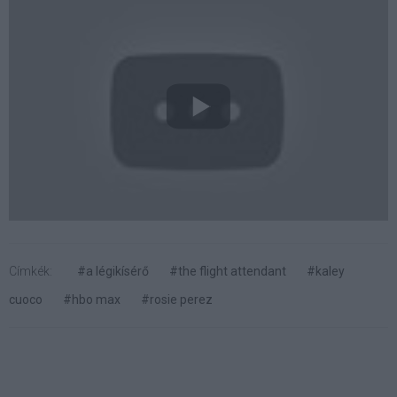
Címkék:
#a légikísérő
#the flight attendant
#kaley
cuoco
#hbo max
#rosie perez