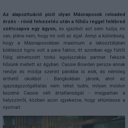
Az alapszituáció picit olyan Másnaposok reloaded
érzés - rövid felvezetés után a főhős reggel felébred
szétcsapva egy ágyon,
és igaziból azt sem tudja, mi
van, pláne nem, hogy mi volt az éjjel. Annyi a különbség,
hogy a Másnaposokban maximum a lakosztályban
bóklászó tigris volt a para faktor, itt azonban egy fültől
fülig elmetszett torkú egyéjszakás partner fekszik
hősünk mellett az ágyban. Cassie Bowden persze annak
rendje és módja szerint pánikba is esik, és némileg
érthető okokból - Bangkokban járunk, ahol az
igazságszolgáltatás nem lehet tudni, milyen módon
kezelné Cassie vélt ártatlanságát - megpattan a
helyszínről, közben azon igyekezve, hogy eltüntesse a
nyomait.