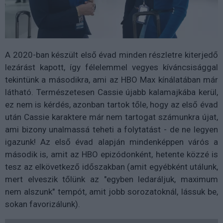
A 2020-ban készült első évad minden részletre kiterjedő
lezárást kapott, így félelemmel vegyes kíváncsisággal
tekintünk a másodikra, ami az HBO Max kínálatában már
látható. Természetesen Cassie újabb kalamajkába kerül,
ez nem is kérdés, azonban tartok tőle, hogy az első évad
után Cassie karaktere már nem tartogat számunkra újat,
ami bizony unalmassá teheti a folytatást - de ne legyen
igazunk! Az első évad alapján mindenképpen várós a
második is, amit az HBO epizódonként, hetente közzé is
tesz az elkövetkező időszakban (amit egyébként utálunk,
mert elveszik tőlünk az "egyben ledaráljuk, maximum
nem alszunk" tempót, amit jobb sorozatoknál, lássuk be,
sokan favorizálunk).