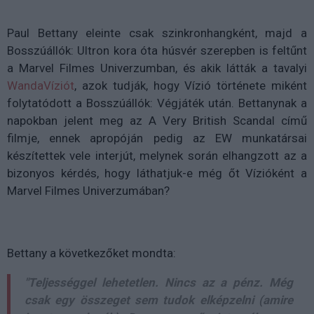
Paul Bettany eleinte csak szinkronhangként, majd a
Bosszúállók: Ultron kora óta húsvér szerepben is feltűnt
a Marvel Filmes Univerzumban, és akik látták a tavalyi
WandaVíziót
, azok tudják, hogy Vízió története miként
folytatódott a Bosszúállók: Végjáték után. Bettanynak a
napokban jelent meg az A Very British Scandal című
filmje, ennek apropóján pedig az EW munkatársai
készítettek vele interjút, melynek során elhangzott az a
bizonyos kérdés, hogy láthatjuk-e még őt Vízióként a
Marvel Filmes Univerzumában?
Bettany a következőket mondta:
"Teljességgel lehetetlen. Nincs az a pénz. Még
csak egy összeget sem tudok elképzelni (amire