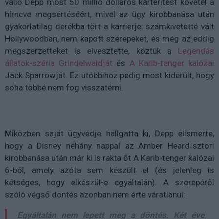
valló Depp most 50 millió dolláros kártérítést követel a
hírneve megsértéséért, mivel az ügy kirobbanása után
gyakorlatilag derékba tört a karrierje: számkivetetté vált
Hollywoodban, nem kapott szerepeket, és még az eddig
megszerzetteket is elvesztette, köztük a
Legendás
állatok-széria Grindelwaldját
és
A Karib-tenger kalózai
Jack Sparrowját. Ez utóbbihoz pedig most kiderült, hogy
soha többé nem fog visszatérni.
Miközben saját ügyvédje hallgatta ki, Depp elismerte,
hogy a Disney néhány nappal az Amber Heard-sztori
kirobbanása után már ki is rakta őt A Karib-tenger kalózai
6-ból, amely azóta sem készült el (és jelenleg is
kétséges, hogy elkészül-e egyáltalán). A szerepéről
szóló végső döntés azonban nem érte váratlanul:
Egyáltalán nem lepett meg a döntés.
Két éve