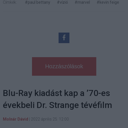
Címkék:
#paul bettany
#vízió
#marvel
#kevin feige
Hozzászólások
Blu-Ray kiadást kap a ’70-es
évekbeli Dr. Strange tévéfilm
Molnár Dávid
|
2022 április 25. 12:00