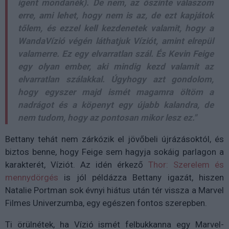
igent mondanék). De nem, az őszinte válaszom
erre, ami lehet, hogy nem is az, de ezt kapjátok
tőlem, és ezzel kell kezdenetek valamit, hogy a
WandaVízió végén láthatjuk Víziót, amint elrepül
valamerre. Ez egy elvarratlan szál. És Kevin Feige
egy olyan ember, aki mindig kezd valamit az
elvarratlan szálakkal. Úgyhogy azt gondolom,
hogy egyszer majd ismét magamra öltöm a
nadrágot és a köpenyt egy újabb kalandra, de
nem tudom, hogy az pontosan mikor lesz ez."
Bettany tehát nem zárkózik el jövőbeli újrázásoktól, és
biztos benne, hogy Feige sem hagyja sokáig parlagon a
karakterét, Víziót. Az idén érkező
Thor: Szerelem és
mennydörgés
is jól példázza Bettany igazát, hiszen
Natalie Portman sok évnyi hiátus után tér vissza a Marvel
Filmes Univerzumba, egy egészen fontos szerepben.
Ti örülnétek, ha Vízió ismét felbukkanna egy Marvel-