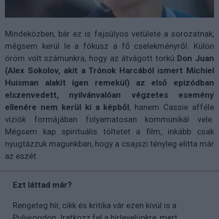
Mindeközben, bár ez is fajsúlyos vetülete a sorozatnak,
mégsem kerül le a fókusz a fő cselekményről. Külön
öröm volt számunkra, hogy az átvágott torkú
Don Juan
(Alex Sokolov, akit a Trónok Harcából ismert Michiel
Huisman alakít igen remekül) az első epizódban
elszenvedett, nyilvánvalóan végzetes esemény
ellenére nem kerül ki a képből
, hanem Cassie afféle
víziók formájában folyamatosan kommunikál vele.
Mégsem kap spirituális töltetet a film, inkább csak
nyugtázzuk magunkban, hogy a csajszi tényleg elitta már
az eszét.
Ezt láttad már?
Rengeteg hír, cikk és kritika vár ezen kívül is a
Puliwoodon. Iratkozz fel a hírlevelünkre, mert