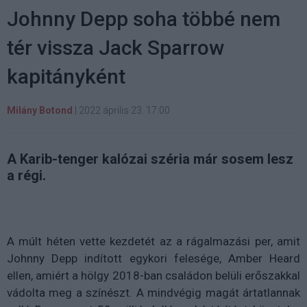
Johnny Depp soha többé nem
tér vissza Jack Sparrow
kapitányként
Milány Botond
|
2022 április 23. 17:00
A Karib-tenger kalózai széria már sosem lesz
a régi.
A múlt héten vette kezdetét az a rágalmazási per, amit
Johnny Depp indított egykori felesége, Amber Heard
ellen, amiért a hölgy 2018-ban családon belüli erőszakkal
vádolta meg a színészt. A mindvégig magát ártatlannak