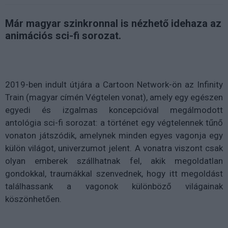
Már magyar szinkronnal is nézhető idehaza az
animációs sci-fi sorozat.
2019-ben indult útjára a Cartoon Network-ön az Infinity
Train (magyar címén Végtelen vonat), amely egy egészen
egyedi és izgalmas koncepcióval megálmodott
antológia sci-fi sorozat: a történet
egy végtelennek tűnő
vonaton játszódik, amelynek minden egyes vagonja egy
külön világot, univerzumot jelent. A vonatra viszont csak
olyan emberek szállhatnak fel, akik megoldatlan
gondokkal, traumákkal szenvednek, hogy itt megoldást
találhassank a vagonok különböző világainak
köszönhetően.