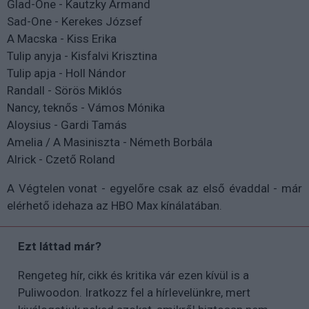
Glad-One - Kautzky Armand
Sad-One - Kerekes József
A Macska - Kiss Erika
Tulip anyja - Kisfalvi Krisztina
Tulip apja - Holl Nándor
Randall - Sörös Miklós
Nancy, teknős - Vámos Mónika
Aloysius - Gardi Tamás
Amelia / A Masiniszta - Németh Borbála
Alrick - Czető Roland
A Végtelen vonat - egyelőre csak az első évaddal - már
elérhető idehaza az HBO Max kínálatában.
Ezt láttad már?
Rengeteg hír, cikk és kritika vár ezen kívül is a
Puliwoodon. Iratkozz fel a hírlevelünkre, mert