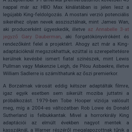
nappal már az HBO Max kínálatában is jelen lesz a
legújabb King-feldolgozás. A mostani verzió potenciális
sikeréhez olyan nevek asszisztálnak, mint James Wan,
aki producerként ügyeskedik, illetve
az Annabelle 3-at
jegyző Gary Dauberman
, aki forgatókönyvíróként és
rendezőként felel a projektért. Ahogy azt már a King-
adaptációknál megszokhattuk, ezúttal is szerepeltetésre
kerülnek kevésbé ismert fiatal színészek, mint Lewis
Pullman vagy Makenzie Leigh, de Pilou Asbaekre, illetve
William Sadlerre is számíthatunk az őszi premierkor.
A Borzalmak városát eddig kétszer adaptálták filmre,
igaz egyik esetben sem sikerült moziba juttatni a
próbálkozást. 1979-ben Tobe Hooper víziója valósult
meg, míg a 2004-es változatban Rob Lowe és Donald
Sutherland is felbukkantak. Mivel a horrorkirály King
adaptációi az elmúlt években nagyot mentek a
kasszáknál, a Warner részéről megalapozottnak tűnik a