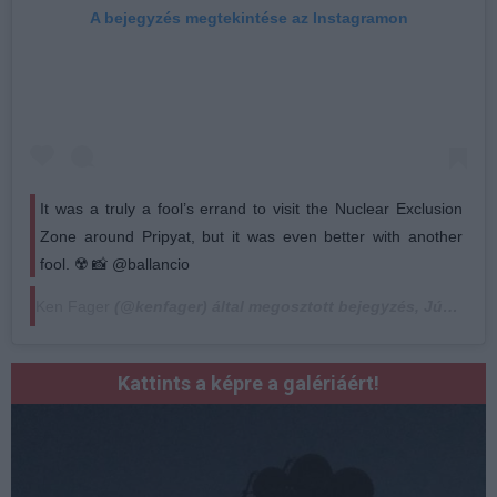
A bejegyzés megtekintése az Instagramon
It was a truly a fool’s errand to visit the Nuclear Exclusion
Zone around Pripyat, but it was even better with another
fool. ☢️ 📸 @ballancio
Ken Fager
(@kenfager) által megosztott bejegyzés,
Jún 10., 2019, időpont: 1:50 (PDT időzóna szerint)
Kattints a képre a galériáért!