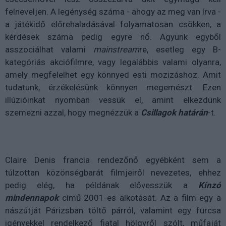
felneveljen. A legénység száma - ahogy az meg van írva -
a játékidő előrehaladásával folyamatosan csökken, a
kérdések száma pedig egyre nő. Agyunk egyből
asszociálhat valami
mainstream
re, esetleg egy B-
kategóriás akciófilmre, vagy legalábbis valami olyanra,
amely megfelelhet egy könnyed esti mozizáshoz. Amit
tudatunk, érzékelésünk könnyen megemészt. Ezen
illúzióinkat nyomban vessük el, amint elkezdünk
szemezni azzal, hogy megnézzük a
Csillagok határán
-t.
Claire Denis francia rendezőnő egyébként sem a
túlzottan közönségbarát filmjeiről nevezetes, ehhez
pedig elég, ha példának elővesszük a
Kínzó
mindennapok
című 2001-es alkotását. Az a film egy a
nászútját Párizsban töltő párról, valamint egy furcsa
igényekkel rendelkező fiatal hölgyről szólt, műfaját