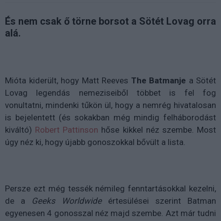
És nem csak ő törne borsot a Sötét Lovag orra
alá.
Mióta kiderült, hogy Matt Reeves
The Batmanje
a Sötét
Lovag legendás nemeziseiből többet is fel fog
vonultatni, mindenki tűkön ül, hogy a nemrég hivatalosan
is bejelentett (és sokakban még mindig felháborodást
kiváltó)
Robert Pattinson
hőse kikkel néz szembe. Most
úgy néz ki, hogy újabb gonoszokkal bővült a lista.
Persze ezt még tessék némileg fenntartásokkal kezelni,
de a
Geeks Worldwide
értesülései szerint Batman
egyenesen 4 gonosszal néz majd szembe. Azt már tudni