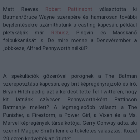
Matt Reeves
Robert Pattinsont
választotta ki
Batman/Bruce Wayne szerepére és hamarosan további
bejelentésekre számíthatunk a casting kapcsán, például
pletykálják már
Rébusz
, Pingvin és Macskanő
felbukkanását is. De mire menne a Denevérember a
jobbkeze, Alfred Pennyworth nélkül?
A spekulációk gőzerővel pörögnek a The Batman
szereposztása kapcsán, egy brit képregényrajzoló és író,
Bryan Hitch pedig azt a kérdést tette fel Twitteren, hogy
kit látnánk szívesen Pennyworth-ként Pattinson
Batmanje mellett? A legmeglepőbb választ a The
Punisher, a Firestorm, a Power Girl, a Vixen és a Ms.
Marvel képregények társalkotója, Gerry Conway adta, aki
szerint Maggie Smith lenne a tökéletes választás. Közel
20 ezren kedvelték az ötletét.