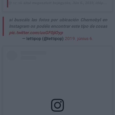
@
nz.nik
által megosztott bejegyzés,
Jún 6., 2019, időpont: 7:32 (PDT időzóna szerint)
si buscáis las fotos por ubicación Chernobyl en
Instagram os podéis encontrar este tipo de cosas
pic.twitter.com/uxGF0jiOyp
— lettipop (@lettipop)
2019. június 6.