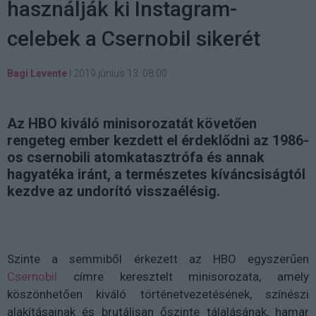
használják ki Instagram-
celebek a Csernobil sikerét
Bagi Levente
|
2019 június 13. 08:00
Az HBO kiváló minisorozatát követően
rengeteg ember kezdett el érdeklődni az 1986-
os csernobili atomkatasztrófa és annak
hagyatéka iránt, a természetes kíváncsiságtól
kezdve az undorító visszaélésig.
Szinte a semmiből érkezett az HBO egyszerűen
Csernobil
címre keresztelt minisorozata, amely
köszönhetően kiváló történetvezetésének, színészi
alakításainak és brutálisan őszinte tálalásának, hamar