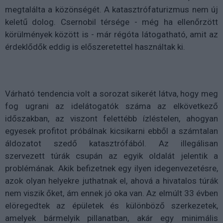
megtalálta a közönségét. A katasztrófaturizmus nem új
keletű dolog. Csernobil térsége - még ha ellenőrzött
körülmények között is - már régóta látogatható, amit az
érdeklődők eddig is előszeretettel használtak ki.
Várható tendencia volt a sorozat sikerét látva, hogy meg
fog ugrani az idelátogatók száma az elkövetkező
időszakban, az viszont felettébb ízléstelen, ahogyan
egyesek profitot próbálnak kicsikarni ebből a számtalan
áldozatot szedő katasztrófából. Az illegálisan
szervezett túrák csupán az egyik oldalát jelentik a
problémának. Akik befizetnek egy ilyen idegenvezetésre,
azok olyan helyekre juthatnak el, ahová a hivatalos túrák
nem viszik őket, ám ennek jó oka van. Az elmúlt 33 évben
elöregedtek az épületek és különböző szerkezetek,
amelyek bármelyik pillanatban, akár egy minimális