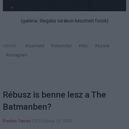
(galéria: Illegális túrákon készített fotók)
Címkék:
#csernobil
#chernobyl
#hbo
#turista
#instagram
Rébusz is benne lesz a The
Batmanben?
Pavlics Tamás
|
2019 június 12. 18:00