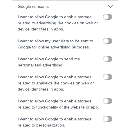
Forbes elejtette, hogy Rébusz is benne lehet a filmben -,
Google consents
akkor ez alapján Rébusz fogja majd össze ezeket a
I want to allow Google to enable storage
bűnözőket, valamilyen sötét cél érdekében. A kérdés
related to advertising like cookies on web or
nyilván az, hogy mivel Batman intellektusa ki lesz emelve,
device identifiers in apps.
ezért vélhetően színészben is olyan valakit keresnek, aki
hitelesen tudja visszaadni mindezt? Mindenesetre
I want to allow my user data to be sent to
kihívást jelenthet a Sötét Lovag agytekervényeinek és
Google for online advertising purposes.
nyomozó képességeinek, az biztos. Ez - valamint a
I want to allow Google to send me
korhatár meghatározás - alapján pont beleesne Dan
personalized advertising.
Stevens az említett halmazba, aki az eszes, ugyanakkor
zavart elmék életre keltésében nagyon otthonosan érzi
I want to allow Google to enable storage
related to analytics like cookies on web or
magát.
device identifiers in apps.
I want to allow Google to enable storage
related to functionality of the website or app.
I want to allow Google to enable storage
related to personalization.