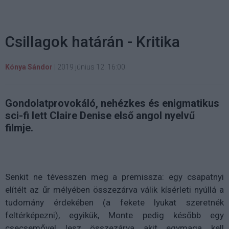
Csillagok határán - Kritika
Kónya Sándor
|
2019 június 12. 16:00
Gondolatprovokáló, nehézkes és enigmatikus
sci-fi lett Claire Denise első angol nyelvű
filmje.
Senkit ne tévesszen meg a premissza: egy csapatnyi
elítélt az űr mélyében összezárva válik kísérleti nyúllá a
tudomány érdekében (a fekete lyukat szeretnék
feltérképezni), egyikük, Monte pedig később egy
csecsemővel lesz összezárva akit egymaga kell