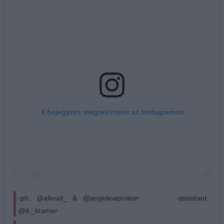
A bejegyzés megtekintése az Instagramon
-ph: @alkrud_ & @angelinaprotein . . . . -assistant:
@d._kramer