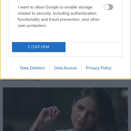
I want to allow Google to enable storage
related to security, including authentication
functionality and fraud prevention, and other
user protection.
Josh Gadet már régóta emlegetik Pingvinként és
CONFIRM
küllemében is tökéletes lenne (plusz Stevensszel együtt
játszott
A
Szépség
és
a
Szörnyetegben
, valamint a
Marshall
-
Állj
ki
az
igazságért
!-ban), noha Stevensszel
Data Deletion
Data Access
Privacy Policy
együtt éppen beleesnének az adott korhatárba (Stevens
36, Gad 38 éves).