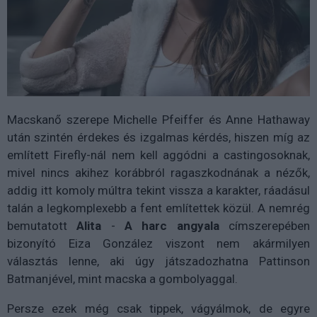
Macskanő szerepe Michelle Pfeiffer és Anne Hathaway
után szintén érdekes és izgalmas kérdés, hiszen míg az
említett Firefly-nál nem kell aggódni a castingosoknak,
mivel nincs akihez korábbról ragaszkodnának a nézők,
addig itt komoly múltra tekint vissza a karakter, ráadásul
talán a legkomplexebb a fent említettek közül. A nemrég
bemutatott
Alita
-
A
harc
angyala
címszerepében
bizonyító Eiza González viszont nem akármilyen
választás lenne, aki úgy játszadozhatna Pattinson
Batmanjével, mint macska a gombolyaggal.
Persze ezek még csak tippek, vágyálmok, de egyre