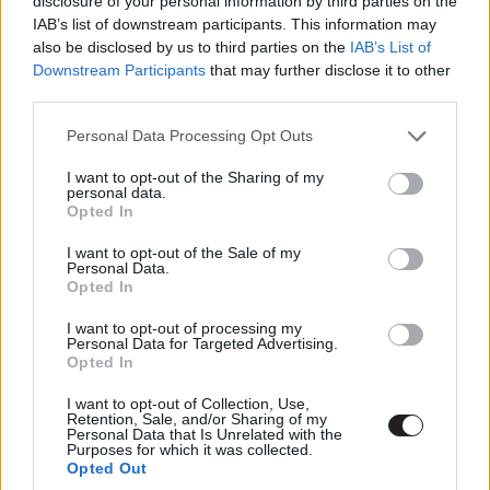
disclosure of your personal information by third parties on the
többi jelölt esetében szintén nem kitétel. Azonban az
IAB’s list of downstream participants. This information may
igazi újonc - legalábbis nagyvásznon - mindenképpen az
also be disclosed by us to third parties on the
IAB’s List of
Downstream Participants
that may further disclose it to other
eddig nem látott Firefly: a high-tech ruhákban röpködő
third parties.
gonosztevő szerepére 20-30 év közötti férfi színészt
castingol majd a rendező.
Please note that this website/app uses one or more Google
Personal Data Processing Opt Outs
services and may gather and store information including but
not limited to your visit or usage behaviour. You may click to
I want to opt-out of the Sharing of my
personal data.
grant or deny consent to Google and its third-party tags to
Opted In
use your data for below specified purposes in below Google
consent section.
I want to opt-out of the Sale of my
Personal Data.
Opted In
I want to opt-out of processing my
Personal Data for Targeted Advertising.
Opted In
I want to opt-out of Collection, Use,
Retention, Sale, and/or Sharing of my
Personal Data that Is Unrelated with the
Purposes for which it was collected.
Opted Out
Vagyis amennyiben ez igaz - márpedig korábban a