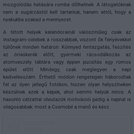
mozgolódás hatására romba dőlhetnek. A látogatóknak
nem a sugárzástól kell tartaniuk, hanem attól, hogy a
nyakukba szakad a mennyezet.
A tiltott helyek kalandorainál valószínűleg csak az
Instagram-celebek a rosszabbak, viszont ők fényévekkel
túllőnek minden határon. Könnyed hintázgatás, feszítés
az óriáskerék előtt, gyermeki rácsodálkozás az
atomveszély táblára vagy éppen pucsítás egy romos
épület előtt. Mindegy, csak meglegyen a napi
kedvelésszám. Érthető módon rengetegen háborodtak
fel az ilyen jellegű fotókon, hiszen olyan helyszíneken
készülnek ezek a képek, ahol semmi helyük nincs. A
hasonló célzattal ideutazók motivációi pedig a napnál is
világosabbak: most a Csernobil a menő és kész.