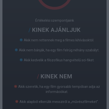
Értékelési szempontjaink
KINEK AJÁNLJUK
Akik nem rettennek meg a filmes kihívásoktól.
Akik nem bánják, ha egy film felrúg néhány szabályt.
Akik kedvelik a filozofikus hangvételű sci-fiket.
KINEK NEM
Akik szeretik, ha egy film gyorsabb tempóban adja az
információkat.
Akik alapból elkerülik messziről a „művészfilmeket”.