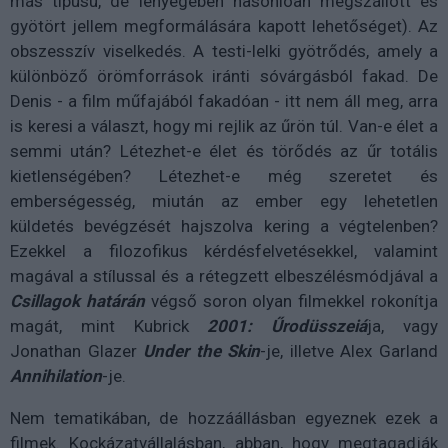
más típusú, de lényegében hasonlóan megszállott és
gyötört jellem megformálására kapott lehetőséget). Az
obszesszív viselkedés. A testi-lelki gyötrődés, amely a
különböző örömforrások iránti sóvárgásból fakad. De
Denis - a film műfajából fakadóan - itt nem áll meg, arra
is keresi a választ, hogy mi rejlik az űrön túl. Van-e élet a
semmi után? Létezhet-e élet és törődés az űr totális
kietlenségében? Létezhet-e még szeretet és
emberségesség, miután az ember egy lehetetlen
küldetés bevégzését hajszolva kering a végtelenben?
Ezekkel a filozofikus kérdésfelvetésekkel, valamint
magával a stílussal és a rétegzett elbeszélésmódjával a
Csillagok határán
végső soron olyan filmekkel rokonítja
magát, mint Kubrick
2001: Űrodüsszeiá
ja, vagy
Jonathan Glazer
Under the Skin
-je, illetve Alex Garland
Annihilation
-je.
Nem tematikában, de hozzáállásban egyeznek ezek a
filmek. Kockázatvállalásban, abban, hogy megtagadják