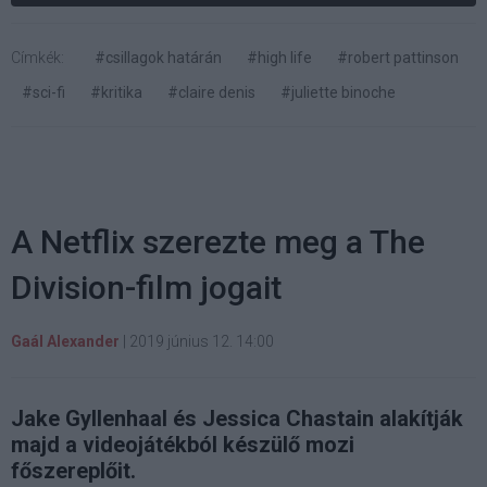
Címkék:
#csillagok határán
#high life
#robert pattinson
#sci-fi
#kritika
#claire denis
#juliette binoche
A Netflix szerezte meg a The
Division-film jogait
Gaál Alexander
|
2019 június 12. 14:00
Jake Gyllenhaal és Jessica Chastain alakítják
majd a videojátékból készülő mozi
főszereplőit.