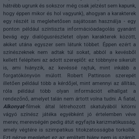
hátrébb ugrunk és sokszor még csak jelzést sem kapunk,
hogy éppen mikor és hol vagyunk), ahogyan a karakterek
egy részét is meglehetősen sajátosan használja - egy
ponton például színtiszta információadagolás gyanánt
bevág egy dialógusrészletet olyan karakterek között,
akiket utána egyszer sem látunk többet. Éppen ezért a
színészeknek nem adtak túl sokat, abból a kevésből
kellett felépíteni az adott szereplőt: ez többnyire sikerült
is, ami hiányzik, az kevéssé rajtuk, mint inkább a
forgatókönyvön múlott. Robert Pattinson szerepét
illetően például több a kérdőjel, mint amennyi az állítás,
róla például több olyan információt elhallgat a
rendezőnő, amelyet talán nem ártott volna tudni. A fiatal,
Alkonyat
-filmek által létrehozott skatulyából kitörni
vágyó színész játéka egyébként jó értelemben véve
merev, merevségén pedig átüt egyfajta karizmatikusság,
amely végtére is szimpatikus titokzatosságba torkollik.
Ezt nézve meglehet ez az említett hiány nem is számít,