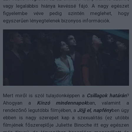
vagy legalábbis hiánya kevéssé fájó. A nagy egészet
figyelembe véve pedig szintén meglehet, hogy
egyszerűen lényegtelenek bizonyos információk.
Mert miről is szól tulajdonképpen a
Csillagok határán
?
Ahogyan a
Kínzó
mindennapok
ban, valamint a
rendezőnő legutóbbi filmjében, a
Jöjj el, napfény
ben úgy
ebben is nagy szerepet kap a szexualitás (ez utóbbi
filmjének főszereplője Juliette Binoche itt egy egészen