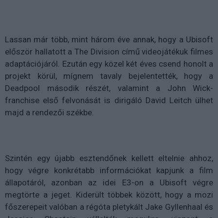
Lassan már több, mint három éve annak, hogy a Ubisoft
először hallatott a The Division című videojátékuk filmes
adaptációjáról. Ezután egy közel két éves csend honolt a
projekt körül, mígnem tavaly bejelentették, hogy a
Deadpool második részét, valamint a John Wick-
franchise első felvonását is dirigáló David Leitch ülhet
majd a rendezői székbe.
Szintén egy újabb esztendőnek kellett eltelnie ahhoz,
hogy végre konkrétabb információkat kapjunk a film
állapotáról, azonban az idei E3-on a Ubisoft végre
megtörte a jeget. Kiderült többek között, hogy a mozi
főszerepeit valóban a régóta pletykált Jake Gyllenhaal és