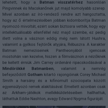
lehetett, hogy a
Batman
visszatérhez
hasonlóan
Pingvinnek és Macskanőnek jut majd komolyabb szerep.
Mivel azonban az író-rendező rendre azt hangoztatta,
hogy az ő értelmezésében jobban kidomborítja Batman
nyomozó mivoltát, ezért sokan biztosra vették, hogy egy
intellektuálisabb ellenféllel néz majd szembe, ez pedig
illett volna a vásznon eddig még nem látott Hushra,
valamint a gyilkos fejtörők atyjára, Rébuszra. A karakter
Batman nemeziseinek Pantheonjából igencsak
mostohán van kezelve, hiszen a filmvásznon a nézőknek
be kellett érniük Jim Carrey ordenáré ripacskodásával a
Mindörökké
Batmanben
, valamint a nemrég
befejeződött
Gotham
kitartó rajongóinak Corey Michael
Smith a harsány és a kifinomult szociopata között
egyensúlyozó remek alakításával. Emellett azonban csak
az Arkham-játékok mellékküldetéseiben hallhattuk,
láthattuk Eddie Nashton, avagy Edward Nygma figuráját.