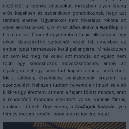
nézőiktől a könnyű válaszokat, miközben olyan bitang
erős képekben és szcénákban gondolkoznak, hogy azt
tanítani lehetne. Ugyanakkor nem hivatalos rokona az
olyan alkotásoknak is, mint az
Alien
, illetve a
Napfény
is -
hiszen e két filmmel egyetemben Denis alkotása is egy
olyan klausztrofób szituációt vázol fel, amelyben az
ember igazi természete kerül pellengérre. Mindeközben
az sem lep meg, ha valaki azt mondja, az egész nem
több egy köldöknézős művészkedésnél, amely az
égvilágon sehogy sem tud kapcsolódni a nézőjéhez.
Mert valóban, érzelmileg nehézkesnek éreztem az
azonosulást. Nehezen tudtam felvenni a ritmust és első
blikkre úgy éreztem, átment a fejem fölött mindaz, amit
a rendezőnő mondani szeretett volna. Vannak filmek,
amikhez idő kell. Úgy érzem, a
Csillagok határán
ilyen
film és merem remélni, hogy más is így érzi majd.