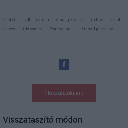
Címkék:
#the batman
#maggie smith
#alfred
#matt
reeves
#dc comics
#warner bros.
#robert pattinson
Hozzászólások
Visszataszító módon