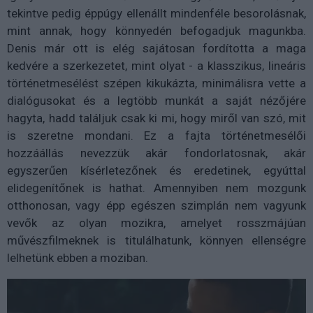
tekintve pedig éppúgy ellenállt mindenféle besorolásnak,
mint annak, hogy könnyedén befogadjuk magunkba.
Denis már ott is elég sajátosan fordította a maga
kedvére a szerkezetet, mint olyat - a klasszikus, lineáris
történetmesélést szépen kikukázta, minimálisra vette a
dialógusokat és a legtöbb munkát a saját nézőjére
hagyta, hadd találjuk csak ki mi, hogy miről van szó, mit
is szeretne mondani. Ez a fajta történetmesélői
hozzáállás nevezzük akár fondorlatosnak, akár
egyszerűen kísérletezőnek és eredetinek, egyúttal
elidegenítőnek is hathat. Amennyiben nem mozgunk
otthonosan, vagy épp egészen szimplán nem vagyunk
vevők az olyan mozikra, amelyet rosszmájúan
művészfilmeknek is titulálhatunk, könnyen ellenségre
lelhetünk ebben a moziban.