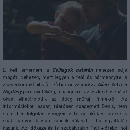
El kell ismernem, a
Csillagok határán
nehezen adja
magát. Nehezen, mert legyen a felállás bármennyire is
zsánerkompatibilis (sci-fi horror, valahol az
Alien
, illetve a
Napfény
peremvidékén), a hangnem, az eszközhasználat
okán elhatárolódik az átlag műfaji filmektől. Az
információkat lassan, ráérősen csepegteti Denis, nem
sieti el a dolgokat, ahogyan a felmerülő kérdésekre is
csak nagyon lassan kapunk választ - ha egyáltalán
kapunk. Az időkezelés is szabálytalan (hol előrébb, hol