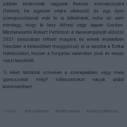
jobban kíváncsiak vagyunk Reeves koncepciójára
(feltéve, ha egyszer végre elkészül) és egy ilyen
szereposztással már ki is békülnénk, noha az sem
mindegy, hogy ki lesz Alfred vagy éppen Gordon.
Mindenesetre Robert Pattinson a denevérgúnyát először
2021 júniusában öltheti magára és ennek érdekében
(részben a kétkedőket meggyőzve) el is kezdte a fizikai
felkészülést, hiszen a forgatás valamikor jövő év elején
veszi kezdetét.
Ti kiket látnátok szívesen a szerepekben, vagy mely
gonoszokat még? Válaszaitokat várjuk alább
kommentben!
Címkék:
#the batman
#matt reeves
#robert pattinson