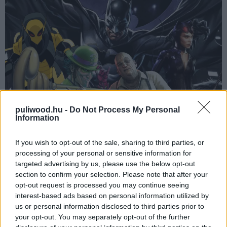
puliwood.hu -
Do Not Process My Personal
Information
Ez most viszont úgy fest, hogy megváltozik, ugyanis a
If you wish to opt-out of the sale, sharing to third parties, or
hírportál értesülései szerint Gotham bűnöző
processing of your personal or sensitive information for
lángelméjének szerepére 30-40 év közötti férfi
targeted advertising by us, please use the below opt-out
színészek után kutatnak minden etnikumból. A
section to confirm your selection. Please note that after your
mélynövésű, hegyes orrú, high-tech esernyőkkel
opt-out request is processed you may continue seeing
interest-based ads based on personal information utilized by
felszerelt Pingvinhez, Gotham maffiózójához 20-40 év
us or personal information disclosed to third parties prior to
között, az atletikus betörő, Macskanő szerepére pedig
your opt-out. You may separately opt-out of the further
20-30 év közötti színésznőket keresnek, ahol bőrszín a