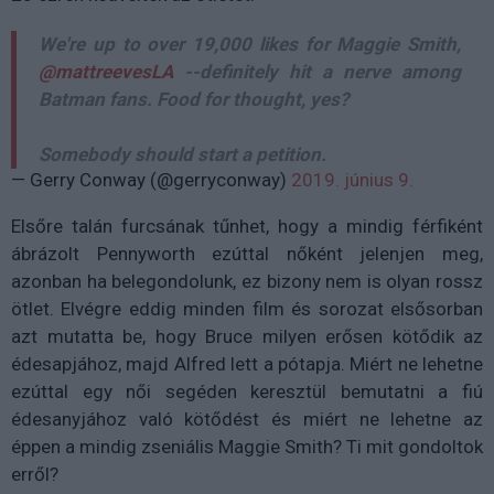
We're up to over 19,000 likes for Maggie Smith,
@mattreevesLA
--definitely hit a nerve among
Batman fans. Food for thought, yes?
Somebody should start a petition.
— Gerry Conway (@gerryconway)
2019. június 9.
Elsőre talán furcsának tűnhet, hogy a mindig férfiként
ábrázolt Pennyworth ezúttal nőként jelenjen meg,
azonban ha belegondolunk, ez bizony nem is olyan rossz
ötlet. Elvégre eddig minden film és sorozat elsősorban
azt mutatta be, hogy Bruce milyen erősen kötődik az
édesapjához, majd Alfred lett a pótapja. Miért ne lehetne
ezúttal egy női segéden keresztül bemutatni a fiú
édesanyjához való kötődést és miért ne lehetne az
éppen a mindig zseniális Maggie Smith? Ti mit gondoltok
erről?