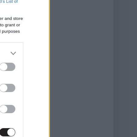
B’s List of
er and store
to grant or
ed purposes