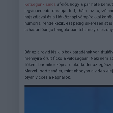
Kétségünk sincs
afelől, hogy a pár hete bemu
legviccesebb darabja lett, hála az új-zéla
hajszájával és a Hétköznapi vámpírokkal korá
humorral rendelkezik, ezt pedig sikeresen át is 
is hasonlóan jó hangulatban telt, melyre bizon
Bár ez a rövid kis klip bakiparádénak van titul
mennyire őrült fickó a valóságban. Neki nem sz
főként bármikor képes elökörködni az egészet,
Marvel-logó zenéjét, mint ahogyan a videó elejé
olyan vicces a Ragnarök.