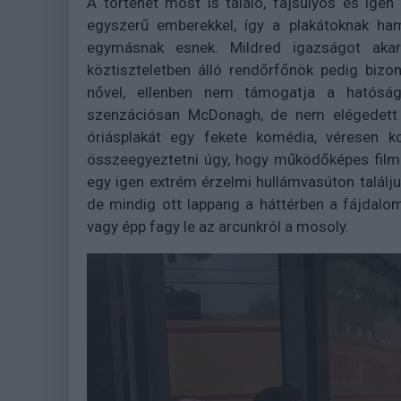
A történet most is találó, fajsúlyos és igen
egyszerű emberekkel, így a plakátoknak ham
egymásnak esnek. Mildred igazságot akar
köztiszteletben álló rendőrfőnök pedig bizo
nővel, ellenben nem támogatja a hatósá
szenzációsan McDonagh, de nem elégedett 
óriásplakát egy fekete komédia, véresen k
összeegyeztetni úgy, hogy működőképes filme
egy igen extrém érzelmi hullámvasúton találj
de mindig ott lappang a háttérben a fájdalom
vagy épp fagy le az arcunkról a mosoly.