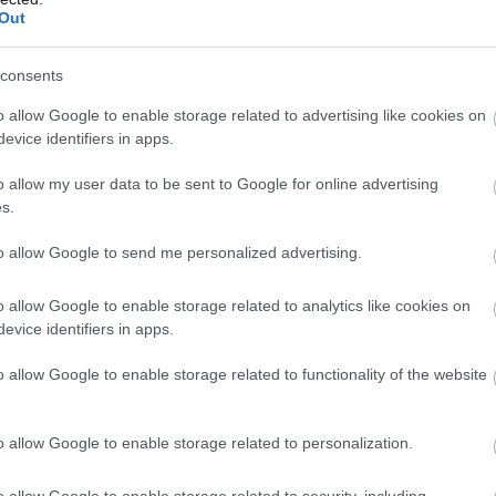
Out
vártam a Három óriásplakát Ebbing határábant, az év
consents
 Nagyon közel áll hozzám az Erőszakik és a Hét
o allow Google to enable storage related to advertising like cookies on
fejezésmódja. Legújabb munkája kicsit más, mégis, aki
evice identifiers in apps.
ból tudta mire számítson. Ezt pedig a lehető legjobb
o allow my user data to be sent to Google for online advertising
s.
to allow Google to send me personalized advertising.
appal ezelőtt megölték, a rendőrségnek nem sikerült
o allow Google to enable storage related to analytics like cookies on
gunja a tétlenséget és óriásplakátokon keresztül vonja
evice identifiers in apps.
k meg mindent az ügyben. Ez persze nem tetszik a rend
lek közt.
o allow Google to enable storage related to functionality of the website
o allow Google to enable storage related to personalization.
o allow Google to enable storage related to security, including