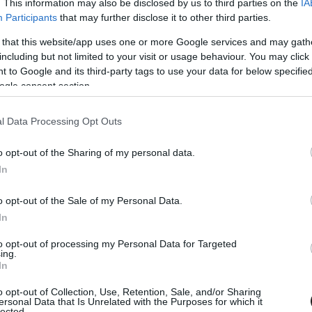
. This information may also be disclosed by us to third parties on the
IA
Participants
that may further disclose it to other third parties.
 that this website/app uses one or more Google services and may gath
Tetszik
including but not limited to your visit or usage behaviour. You may click 
 to Google and its third-party tags to use your data for below specifi
ogle consent section.
zászólások
l Data Processing Opt Outs
o opt-out of the Sharing of my personal data.
In
ing határában - Kritika
o opt-out of the Sale of my Personal Data.
In
to opt-out of processing my Personal Data for Targeted
ing.
In
 című film tényleg ennyire jó lenne? Nos,
o opt-out of Collection, Use, Retention, Sale, and/or Sharing
ersonal Data that Is Unrelated with the Purposes for which it
lected.