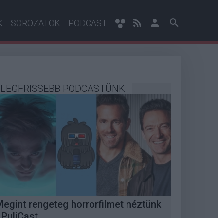
K
SOROZATOK
PODCAST
LEGFRISSEBB PODCASTÜNK
Megint rengeteg horrorfilmet néztünk
 PuliCast