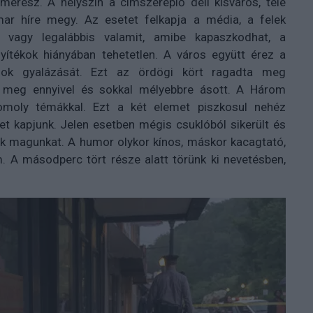
 merész. A helyszín a címszereplő déli kisváros, tele
ar híre megy. Az esetet felkapja a média, a felek
 vagy legalábbis valamit, amibe kapaszkodhat, a
nyítékok hiányában tehetetlen. A város együtt érez a
gok gyalázását. Ezt az ördögi kört ragadta meg
meg ennyivel és sokkal mélyebbre ásott. A Három
omoly témákkal. Ezt a két elemet piszkosul nehéz
t kapjunk. Jelen esetben mégis csuklóból sikerült és
uk magunkat. A humor olykor kínos, máskor kacagtató,
. A másodperc tört része alatt törünk ki nevetésben,