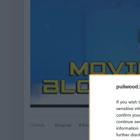
puliwood.
If you wish 
sensitive in
confirm you
continue se
Címkék:
#marvel
#thor
#thor 3
#thor: rag
information 
further disc