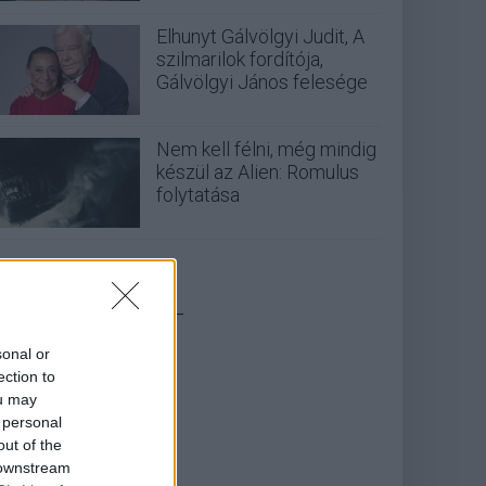
Elhunyt Gálvölgyi Judit, A
szilmarilok fordítója,
Gálvölgyi János felesége
Nem kell félni, még mindig
készül az Alien: Romulus
folytatása
_
sonal or
ection to
ou may
 personal
out of the
 downstream