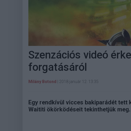
Szenzációs videó érke
forgatásáról
Milány Botond
|
2018 január 12. 13:35
Egy rendkívül vicces bakiparádét tett
Waititi ökörködéseit tekinthetjük meg.