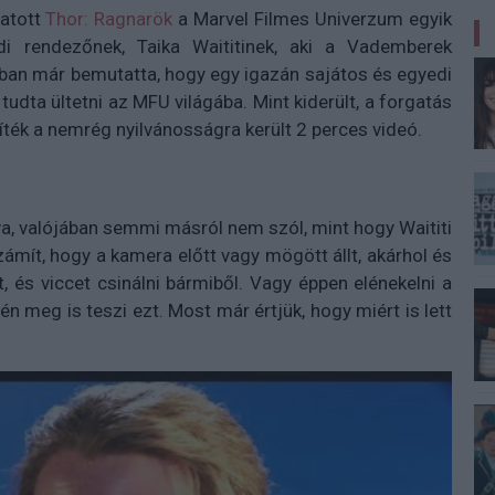
tatott
Thor: Ragnarök
a Marvel Filmes Univerzum egyik
ndi rendezőnek, Taika Waititinek, aki a Vademberek
bban már bemutatta, hogy egy igazán sajátos és egyedi
tudta ültetni az MFU világába. Mint kiderült, a forgatás
yíték a nemrég nyilvánosságra került 2 perces videó.
álva, valójában semmi másról nem szól, mint hogy Waititi
ámít, hogy a kamera előtt vagy mögött állt, akárhol és
 és viccet csinálni bármiből. Vagy éppen elénekelni a
n meg is teszi ezt. Most már értjük, hogy miért is lett