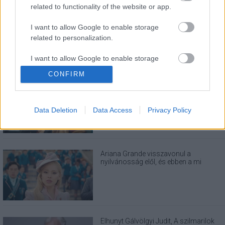
LEGOLVASOTTABBAK
related to functionality of the website or app.
A Verity olyan, mintha az Eredet és egy
pornófilm keveredett volna össze
I want to allow Google to enable storage
related to personalization.
I want to allow Google to enable storage
related to security, including authentication
CONFIRM
functionality and fraud prevention, and other
Eli Roth nagyon szeretné, ha nem
user protection.
utálnátok a Borderlands filmet
Data Deletion
Data Access
Privacy Policy
Ariana Grande visszavonul a
nyilvánosság elől, és ebben a mi
felelősségünk is benne van
Elhunyt Gálvölgyi Judit, A szilmarilok