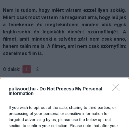
Nem is tudom, hogy miért vártam ezzel ilyen sokáig.
Miért csak most vettem rá magamat arra, hogy leüljek
a fenekemre és megtekintsem minden idők egyik
leghíresebb és leginkább dicsért szörnyfilmjét. A
filmet, amit mindenki a szívébe zárt nem csak anno,
hanem talán ma is. A filmet, ami nem csak szörnyfilm:
szerelmes film is.
Oldalak:
1
2
puliwood.hu -
Do Not Process My Personal
Information
If you wish to opt-out of the sale, sharing to third parties, or
processing of your personal or sensitive information for
targeted advertising by us, please use the below opt-out
section to confirm your selection. Please note that after your