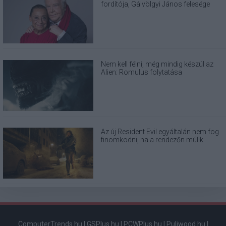
fordítója, Gálvölgyi János felesége
Nem kell félni, még mindig készül az
Alien: Romulus folytatása
Az új Resident Evil egyáltalán nem fog
finomkodni, ha a rendezőn múlik
ComputerTrends.hu
|
GSPlus.hu
|
PCWPlus.hu
|
Puliwood.hu
|