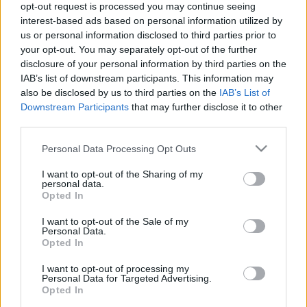
opt-out request is processed you may continue seeing
Hozzászólások
interest-based ads based on personal information utilized by
us or personal information disclosed to third parties prior to
your opt-out. You may separately opt-out of the further
disclosure of your personal information by third parties on the
IAB’s list of downstream participants. This information may
LEGFRISSEBB PODCASTÜNK
also be disclosed by us to third parties on the
IAB’s List of
Downstream Participants
that may further disclose it to other
third parties.
Please note that this website/app uses one or more Google
Personal Data Processing Opt Outs
services and may gather and store information including but
not limited to your visit or usage behaviour. You may click to
I want to opt-out of the Sharing of my
personal data.
grant or deny consent to Google and its third-party tags to
Opted In
use your data for below specified purposes in below Google
consent section.
I want to opt-out of the Sale of my
Personal Data.
Opted In
I want to opt-out of processing my
Personal Data for Targeted Advertising.
Megint rengeteg horrorfilmet néztünk - PuliCast
Opted In