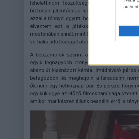
leheletfinom feszültséget teremt a képsor
authenti
biztosan jelentősége lesz. De őszinte lesz
azzal a ténnyel együtt, hogy ez az egész csak
élveztem ezt a játékosságot, az ezzel já
mostanában annál, mint hogy Elisabeth Olsen és 
verbális adottsággal átadja magát ennek a mű
A beszámolók szerint az igazi közönség elő
egyik legnagyobb erénye ez a két színész é
abszolút kiaknázott kémia. Imádnivaló páro
betagozódni és meghajolni a társadalmi normá
ők nem egy hétköznapi pár. És persze, hogy 
egyikük ugye az előző filmek tanúsága szerint 
amikor már készen állunk beszélni erről a tényr