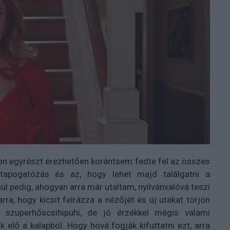
on egyrészt érezhetően korántsem fedte fel az összes
tapogatózás és az, hogy lehet majd találgatni a
l pedig, ahogyan arra már utaltam, nyilvánvalóvá teszi
rra, hogy kicsit felrázza a nézőjét és új utakat törjön
 szuperhőscsihipuhi, de jó érzékkel mégis valami
k elő a kalapból. Hogy hová fogják kifuttatni ezt, arra