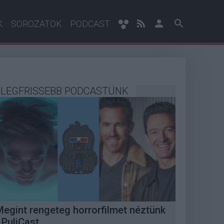
K
SOROZATOK
PODCAST
LEGFRISSEBB PODCASTÜNK
Megint rengeteg horrorfilmet néztünk
 PuliCast