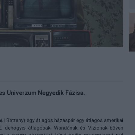
mes Univerzum Negyedik Fázisa.
ul Bettany) egy átlagos házaspár egy átlagos amerikai
unk: dehogyis átlagosak. Wandának és Víziónak bőven