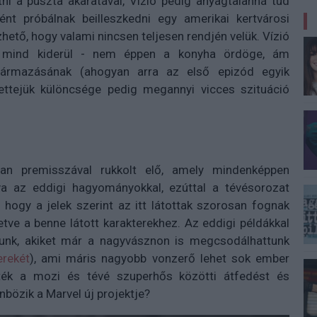
tni a puszta akaratával, Vízió pedig anyagtalanná tud
ént próbálnak beilleszkedni egy amerikai kertvárosi
ető, hogy valami nincsen teljesen rendjén velük. Vízió
 mind kiderül - nem éppen a konyha ördöge, ám
zármazásának (ahogyan arra az első epizód egyik
Kettejük különcsége pedig megannyi vicces szituáció
an premisszával rukkolt elő, amely mindenképpen
va az eddigi hagyományokkal, ezúttal a tévésorozat
 hogy a jelek szerint az itt látottak szorosan fognak
tve a benne látott karakterekhez. Az eddigi példákkal
hatunk, akiket már a nagyvásznon is megcsodálhattunk
erekét
), ami máris nagyobb vonzerő lehet sok ember
ék a mozi és tévé szuperhős közötti átfedést és
bözik a Marvel új projektje?