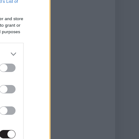
B’s List of
er and store
to grant or
ed purposes