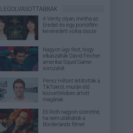
LEGOLVASOTTABBAK
A Verity olyan, mintha az
Eredet és egy pornófilm
keveredett volna össze
Nagyon úgy fest, hogy
elkaszálták David Fincher
amerikai Squid Game-
sorozatát
Perez Hiltont letiltották a
TikTokról, miután élő
közvetítésben ártott
magának
Eli Roth nagyon szeretné,
ha nem utálnátok a
Borderlands filmet