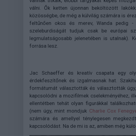
vannak titkaik, előbbi tárgyakat képes mozga
válni. Ők ketten újonnan beköltözött lakókk
közösségbe, de még a külvilág számára is érezh
feltűnően okos és merev, Wanda pedig -
szeleburdiságát tudjuk csak be európai s
legmulatságosabb jelenetében is utalnak). 
forrása lesz.
Jac Schaeffer és kreatív csapata egy oly
érdekfeszítőnek és izgalmasnak hat. Szakít
formátumát választották és választották úgy,
kapcsolódni a mozifilmek cselekményéhez, ille
ellentétben tehát olyan figurákkal találkoz
(nem úgy, mint mondjuk
Charlie Cox Fenegy
számára és amellyel ténylegesen megkezdt
kapcsolódást. Na de mi is az, amiben még külön