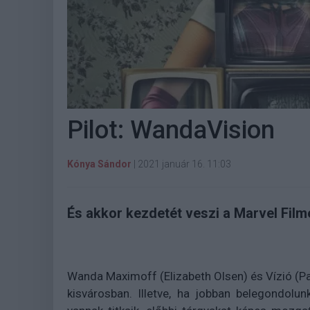
Pilot: WandaVision
Kónya Sándor
|
2021 január 16. 11:03
És akkor kezdetét veszi a Marvel Fil
Wanda Maximoff (Elizabeth Olsen) és Vízió (Pa
kisvárosban. Illetve, ha jobban belegondol