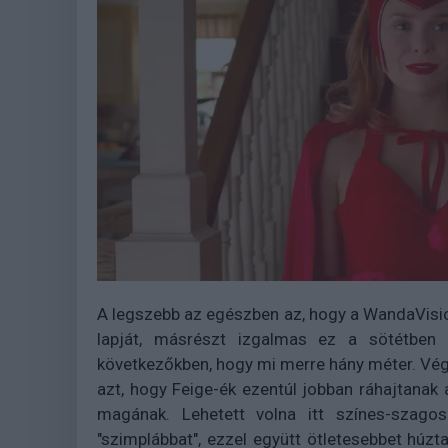
A legszebb az egészben az, hogy a WandaVisi
lapját, másrészt izgalmas ez a sötétben 
következőkben, hogy mi merre hány méter. Végü
azt, hogy Feige-ék ezentúl jobban ráhajtanak a
magának. Lehetett volna itt színes-szagos
"szimplábbat", ezzel együtt ötletesebbet húzta