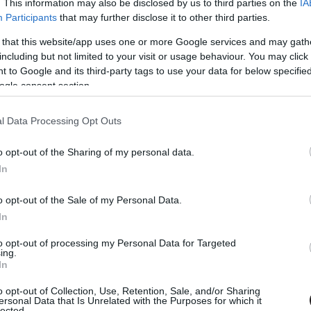
. This information may also be disclosed by us to third parties on the
IA
eresztették a fantáziájukat, igyekezték a kreativitás
Participants
that may further disclose it to other third parties.
ani a formával. A WandaVision az ötvenes-hatvanas évek
zt a műfaj minden fontos elemével: kapunk alánevetést,
 that this website/app uses one or more Google services and may gath
including but not limited to your visit or usage behaviour. You may click 
 végtelenül aranyos helyzetkomikumot (Wanda esete a
 to Google and its third-party tags to use your data for below specifi
s kíváncsi szomszédot, aláfestő zenének pedig olyan
ogle consent section.
z idézett korban. A legszebb azonban az egészben az,
észséges túltoltság, mégsem éreztem soknak, vagy
l Data Processing Opt Outs
űfaj iránti szeretetet éreztem minden egyes képkockán
 is imádja ezeket a sorozatokat, úgyhogy el tudom
o opt-out of the Sharing of my personal data.
a projekt sorsát és kimenetelét). Hogyha nem tudnám,
In
volna tárgyreptetések), akkor akár azt is gondolhattam
tt, benne egy felfedezetlen gyöngyszemmel.
o opt-out of the Sale of my Personal Data.
In
to opt-out of processing my Personal Data for Targeted
ing.
In
o opt-out of Collection, Use, Retention, Sale, and/or Sharing
ersonal Data that Is Unrelated with the Purposes for which it
lected.