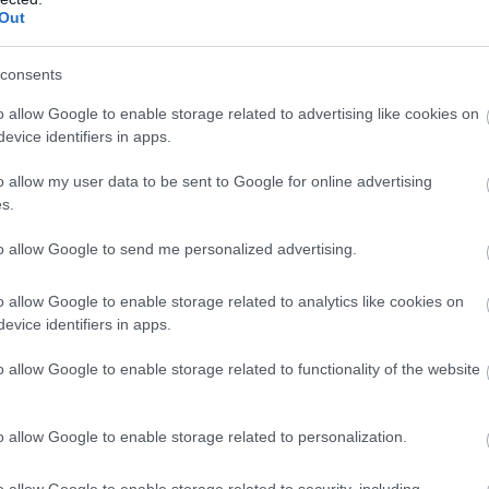
Out
consents
o allow Google to enable storage related to advertising like cookies on
evice identifiers in apps.
o allow my user data to be sent to Google for online advertising
s.
to allow Google to send me personalized advertising.
o allow Google to enable storage related to analytics like cookies on
evice identifiers in apps.
zt az első két epizód során néhányszor érzékelteti a
o allow Google to enable storage related to functionality of the website
sszabban kitartva adják a jelzést (néha elég egy kósza,
ira, hogy okozzanak némi zavart bennünk, hogy aztán,
o allow Google to enable storage related to personalization.
zereplőinkkel együtt ebbe a nagyon amerikai és nagyon
őre a sorozat felvillantja a rejtélyesség varázsát és
o allow Google to enable storage related to security, including