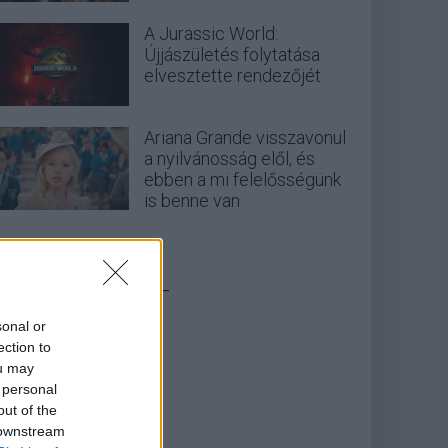
A Jurassic World:
Újjászületés folytatása
elvesztette rendezőjét
Ariana Grande visszavonul
a nyilvánosság elől, és
ebben a mi felelősségünk
is benne van
_
sonal or
ection to
ou may
 personal
out of the
 downstream