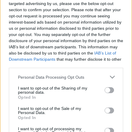
targeted advertising by us, please use the below opt-out
section to confirm your selection. Please note that after your
opt-out request is processed you may continue seeing
interest-based ads based on personal information utilized by
us or personal information disclosed to third parties prior to
your opt-out. You may separately opt-out of the further
disclosure of your personal information by third parties on the
Hozzászólások
IAB’s list of downstream participants. This information may
also be disclosed by us to third parties on the
IAB’s List of
Downstream Participants
that may further disclose it to other
third parties.
Please note that this website/app uses one or more Google
Personal Data Processing Opt Outs
LEGFRISSEBB PODCASTÜNK
services and may gather and store information including but
not limited to your visit or usage behaviour. You may click to
I want to opt-out of the Sharing of my
personal data.
grant or deny consent to Google and its third-party tags to
Opted In
use your data for below specified purposes in below Google
consent section.
I want to opt-out of the Sale of my
Personal Data.
Opted In
I want to opt-out of processing my