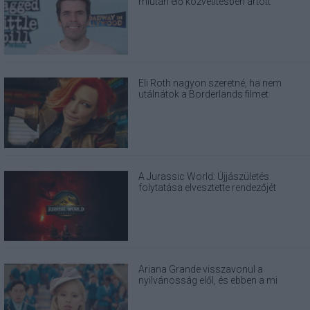
miután élő közvetítésben ártott
magának
Eli Roth nagyon szeretné, ha nem
utálnátok a Borderlands filmet
A Jurassic World: Újjászületés
folytatása elvesztette rendezőjét
Ariana Grande visszavonul a
nyilvánosság elől, és ebben a mi
felelősségünk is benne van