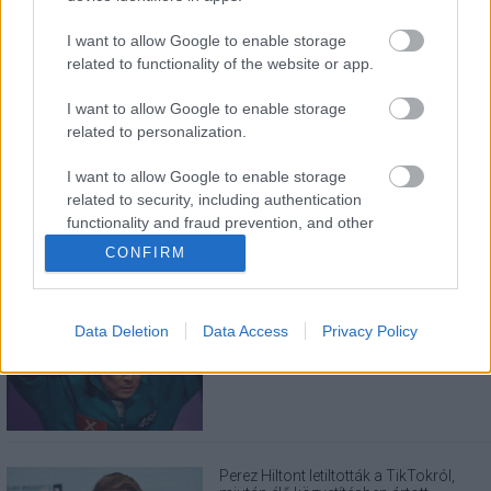
I want to allow Google to enable storage
related to functionality of the website or app.
I want to allow Google to enable storage
related to personalization.
LEGOLVASOTTABBAK
I want to allow Google to enable storage
A Verity olyan, mintha az Eredet és egy
pornófilm keveredett volna össze
related to security, including authentication
functionality and fraud prevention, and other
user protection.
CONFIRM
Nagyon úgy fest, hogy elkaszálták
Data Deletion
Data Access
Privacy Policy
David Fincher amerikai Squid Game-
sorozatát
Perez Hiltont letiltották a TikTokról,