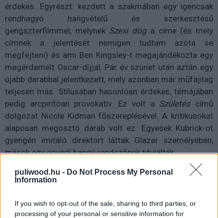
érdekes. Egyrészt: kezdett a szakmában egy igencsak
rendhagyó hangvételű és szerkesztésű
gengszterfilmmel, melynek
Szexi dög
a címe (és mely
címnek a jelentését nemigen tudtam azóta se
megfejteni) és ami Ben Kingsley-t megajándékozta egy
megérdemelt Oscar-díjjal. Pár év szünet után aztán egy
újabb darabbal jelentkezett, mely azonban már műfajilag
teljesen más. Stílusában hasonlóan érdekes, témájában
pedig arcpirítóan provokatív. Ez volt a
Születés
című
dolgozat Nicole Kidman főszereplésével. A kritikusokat
alaposan megosztó darab volt ez. Egyesek Kubrick-ot
gyengén imitáló direktort láttak Glazer személyében,
mások egy egyedi hangú rendezőnek titulálták.
puliwood.hu -
Do Not Process My Personal
Oldalak:
1
2
Information
If you wish to opt-out of the sale, sharing to third parties, or
processing of your personal or sensitive information for