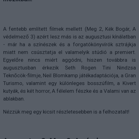
A fentebb említett filmek mellett (Meg 2, Kék Bogár, A
védelmező 3) azért lesz más is az augusztusi kínálatban
- már ha a színészek és a forgatókönyvírók sztrájkja
miatt nem csúsztatja el valamelyik stúdió a premiert.
Egyelőre nincs miért aggódni, hiszen továbbra is
augusztusban érkezik Seth Rogen Tini Nindzsa
Teknőcök-filmje, Neil Blomkamp játékadaptációja, a Gran
Turismo, valamint egy különleges bosszúfilm, a Kivert
kutyák, és két horror, A félelem fészke és a Valami van az
ablakban.
Nézzük meg egy kicsit részletesebben is a felhozatalt!