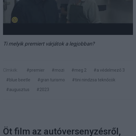
Ti melyik premiert várjátok a legjobban?
Címkék:
#premier
#mozi
#meg 2
#a védelmező 3
#blue beetle
#gran turismo
#tini nindzsa teknőcök
#augusztus
#2023
Öt film az autóversenyzésről,