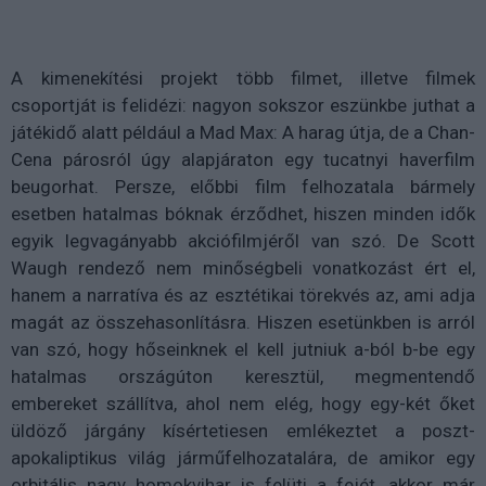
A kimenekítési projekt több filmet, illetve filmek
csoportját is felidézi: nagyon sokszor eszünkbe juthat a
játékidő alatt például a Mad Max: A harag útja, de a Chan-
Cena párosról úgy alapjáraton egy tucatnyi haverfilm
beugorhat. Persze, előbbi film felhozatala bármely
esetben hatalmas bóknak érződhet, hiszen minden idők
egyik legvagányabb akciófilmjéről van szó. De Scott
Waugh rendező nem minőségbeli vonatkozást ért el,
hanem a narratíva és az esztétikai törekvés az, ami adja
magát az összehasonlításra. Hiszen esetünkben is arról
van szó, hogy hőseinknek el kell jutniuk a-ból b-be egy
hatalmas országúton keresztül, megmentendő
embereket szállítva, ahol nem elég, hogy egy-két őket
üldöző járgány kísértetiesen emlékeztet a poszt-
apokaliptikus világ járműfelhozatalára, de amikor egy
orbitális nagy homokvihar is felüti a fejét, akkor már