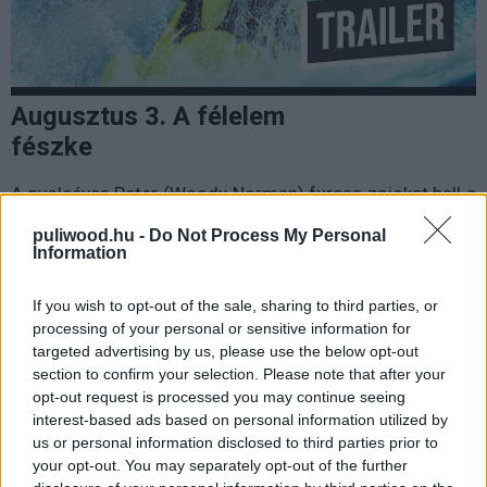
Augusztus 3. A félelem
fészke
A nyolcéves Peter (Woody Norman) furcsa zajokat hall a
szobájában, de a szülei azzal nyugtázzák az egészet,
puliwood.hu -
Do Not Process My Personal
hogy csak képzelődik. A kisfiú sejtése szerint a szülők
Information
titkolnak előle valamit, és emiatt meginog a beléjük
vetett bizalma. Ez viszont beláthatatlan
If you wish to opt-out of the sale, sharing to third parties, or
következményekkel jár, ugyanis így nem csak Peter, de a
processing of your personal or sensitive information for
targeted advertising by us, please use the below opt-out
szülők élete is veszélybe kerül. Az édesanyát Lizzy
section to confirm your selection. Please note that after your
Caplan (Masters of Sex), az édesapát pedig Antony Starr
opt-out request is processed you may continue seeing
(The Boys) alakítják, a
kritikánkat már olvashatjátok róla
.
interest-based ads based on personal information utilized by
us or personal information disclosed to third parties prior to
your opt-out. You may separately opt-out of the further