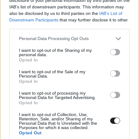
disclosure of your personal information by third parties on the
IAB’s list of downstream participants. This information may
also be disclosed by us to third parties on the
IAB’s List of
Downstream Participants
that may further disclose it to other
third parties.
Please note that this website/app uses one or more Google
Personal Data Processing Opt Outs
services and may gather and store information including but
not limited to your visit or usage behaviour. You may click to
I want to opt-out of the Sharing of my
personal data.
grant or deny consent to Google and its third-party tags to
Opted In
use your data for below specified purposes in below Google
consent section.
Augusztus 10. Gran Turismo
I want to opt-out of the Sale of my
Personal Data.
Opted In
Neill Blomkamp ezúttal a játékadaptációk műfajában
I want to opt-out of processing my
próbálja ki magát, a történet alapjául szolgáló videojáték
Personal Data for Targeted Advertising.
pedig nem más, mint a Gran Turismo. Jann (Archie
Opted In
Madekwe) egy profi játékos, aki eddig csupán a virtuális
I want to opt-out of Collection, Use,
világban rótta a versenypályákat. Eredményeit látva
Retention, Sale, and/or Sharing of my
Personal Data that Is Unrelated with the
viszont felkínálnak neki egy lehetőséget: kipróbálhatja
Purposes for which it was collected.
magát a valós körülmények között a volán mögött.
Opted Out