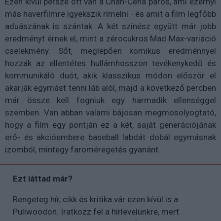
Ezen kívül persze ott van a Chan-Cena páros, ami ezernyi
más haverfilmre igyekszik rímelni - és amit a film legfőbb
aduászának is szántak. A két színész együtt már jobb
eredményt érnek el, mint a zérocukros Mad Max-variáció
cselekmény. Sőt, meglepően komikus eredménnyel
hozzák az ellentétes hullámhosszon tevékenykedő és
kommunikáló duót, akik klasszikus módon először el
akarják egymást tenni láb alól, majd a következő percben
már össze kell fogniuk egy harmadik ellenséggel
szemben. Van abban valami bájosan megmosolyogtató,
hogy a film egy pontján ez a két, saját generációjának
erő- és akcióembere baseball labdát dobál egymásnak
izomból, mintegy faroméregetés gyanánt.
Ezt láttad már?
Rengeteg hír, cikk és kritika vár ezen kívül is a
Puliwoodon. Iratkozz fel a hírlevelünkre, mert