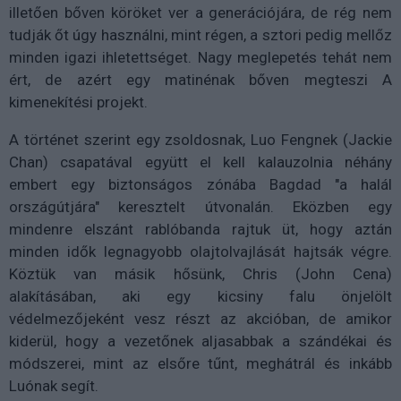
illetően bőven köröket ver a generációjára, de rég nem
tudják őt úgy használni, mint régen, a sztori pedig mellőz
minden igazi ihletettséget. Nagy meglepetés tehát nem
ért, de azért egy matinénak bőven megteszi A
kimenekítési projekt.
A történet szerint egy zsoldosnak, Luo Fengnek (Jackie
Chan) csapatával együtt el kell kalauzolnia néhány
embert egy biztonságos zónába Bagdad "a halál
országútjára" keresztelt útvonalán. Eközben egy
mindenre elszánt rablóbanda rajtuk üt, hogy aztán
minden idők legnagyobb olajtolvajlását hajtsák végre.
Köztük van másik hősünk, Chris (John Cena)
alakításában, aki egy kicsiny falu önjelölt
védelmezőjeként vesz részt az akcióban, de amikor
kiderül, hogy a vezetőnek aljasabbak a szándékai és
módszerei, mint az elsőre tűnt, meghátrál és inkább
Luónak segít.