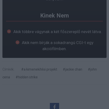
Kinek Nem
Akik többre vágynak a két főszereplő nevét látva.
Akik nem bírják a sokadrangú CGI-t egy
akciófilmben.
Címkék:
#a kimenekítési projekt
#jackie chan
#john
cena
#hidden strike