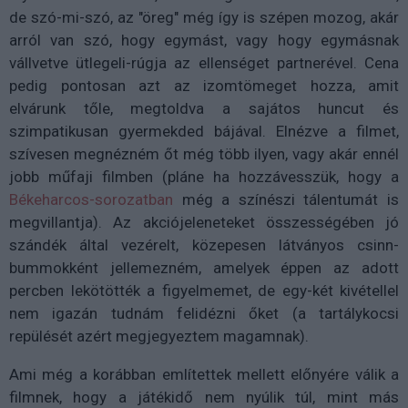
de szó-mi-szó, az "öreg" még így is szépen mozog, akár
arról van szó, hogy egymást, vagy hogy egymásnak
vállvetve ütlegeli-rúgja az ellenséget partnerével. Cena
pedig pontosan azt az izomtömeget hozza, amit
elvárunk tőle, megtoldva a sajátos huncut és
szimpatikusan gyermekded bájával. Elnézve a filmet,
szívesen megnézném őt még több ilyen, vagy akár ennél
jobb műfaji filmben (pláne ha hozzávesszük, hogy a
Békeharcos-sorozatban
még a színészi tálentumát is
megvillantja). Az akciójeleneteket összességében jó
szándék által vezérelt, közepesen látványos csinn-
bummokként jellemezném, amelyek éppen az adott
percben lekötötték a figyelmemet, de egy-két kivétellel
nem igazán tudnám felidézni őket (a tartálykocsi
repülését azért megjegyeztem magamnak).
Ami még a korábban említettek mellett előnyére válik a
filmnek, hogy a játékidő nem nyúlik túl, mint más