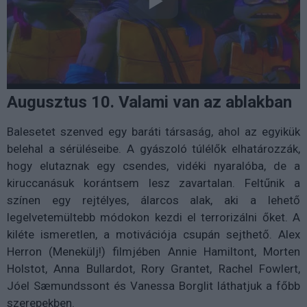
Augusztus 10. Valami van az ablakban
Balesetet szenved egy baráti társaság, ahol az egyikük
belehal a sérüléseibe. A gyászoló túlélők elhatározzák,
hogy elutaznak egy csendes, vidéki nyaralóba, de a
kiruccanásuk korántsem lesz zavartalan. Feltűnik a
színen egy rejtélyes, álarcos alak, aki a lehető
legelvetemültebb módokon kezdi el terrorizálni őket. A
kiléte ismeretlen, a motivációja csupán sejthető. Alex
Herron (Menekülj!) filmjében Annie Hamiltont, Morten
Holstot, Anna Bullardot, Rory Grantet, Rachel Fowlert,
Jóel Sæmundssont és Vanessa Borglit láthatjuk a főbb
szerepekben.