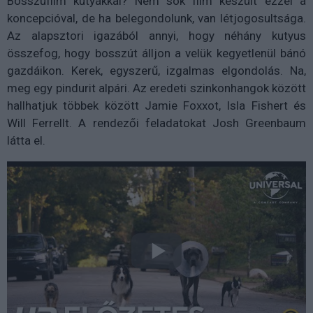
Bosszúfilm kutyákkal? Nem sok film készült ezzel a
koncepcióval, de ha belegondolunk, van létjogosultsága.
Az alapsztori igazából annyi, hogy néhány kutyus
összefog, hogy bosszút álljon a velük kegyetlenül bánó
gazdáikon. Kerek, egyszerű, izgalmas elgondolás. Na,
meg egy pindurit alpári. Az eredeti szinkonhangok között
hallhatjuk többek között Jamie Foxxot, Isla Fishert és
Will Ferrellt. A rendezői feladatokat Josh Greenbaum
látta el.