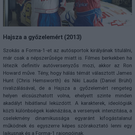
Hajsza a győzelemért (2013)
Szokás a Forma-1-et az autósportok királyának titulálni,
már csak a népszerűsége miatt is. Filmes berkekben ha
létezik definitív autóversenyzős mozi, akkor az Ron
Howard műve. Tény, hogy hálás témát választott James
Hunt (Chris Hemsworth) és Niki Lauda (Daniel Brühl)
rivalizálásával, de a Hajsza a győzelemért rengeteg
helyen elcsúszhatott volna, ehelyett szinte minden
akadályt hibátlanul leküzdött. A karakterek, ideológiák
közti különbségek kiaknázása, a versenyek intenzitása, a
cselekmény dinamikussága egyaránt kifogástalanul
működnek és egyszerre képes szórakoztató lenni egy
laikusnak és a Forma-1 rajongóinak.