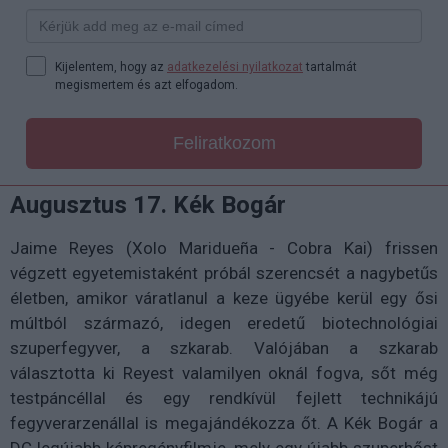
Kijelentem, hogy az
adatkezelési nyilatkozat
tartalmát
megismertem és azt elfogadom.
Feliratkozom
Augusztus 17. Kék Bogár
Jaime Reyes (Xolo Maridueña - Cobra Kai) frissen
végzett egyetemistaként próbál szerencsét a nagybetűs
életben, amikor váratlanul a keze ügyébe kerül egy ősi
múltból származó, idegen eredetű biotechnológiai
szuperfegyver, a szkarab. Valójában a szkarab
választotta ki Reyest valamilyen oknál fogva, sőt még
testpáncéllal és egy rendkívül fejlett technikájú
fegyverarzenállal is megajándékozza őt. A Kék Bogár a
DC legújabb képregényfilmje, mely egy újabb szuperhőst