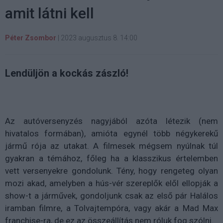
amit látni kell
Péter Zsombor
|
2023 augusztus 8. 14:00
Lendüljön a kockás zászló!
Az autóversenyzés nagyjából azóta létezik (nem
hivatalos formában), amióta egynél több négykerekű
jármű rója az utakat. A filmesek mégsem nyúlnak túl
gyakran a témához, főleg ha a klasszikus értelemben
vett versenyekre gondolunk. Tény, hogy rengeteg olyan
mozi akad, amelyben a hús-vér szereplők elől ellopják a
show-t a járművek, gondoljunk csak az első pár Halálos
iramban filmre, a Tolvajtempóra, vagy akár a Mad Max
franchise-ra, de ez az összeállítás nem róluk fog szólni.