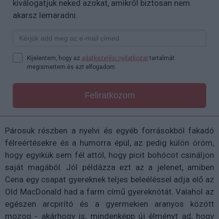
kiválogatjuk neked azokat, amikről biztosan nem
akarsz lemaradni.
Kijelentem, hogy az
adatkezelési nyilatkozat
tartalmát
megismertem és azt elfogadom.
Feliratkozom
Párosuk részben a nyelvi és egyéb forrásokból fakadó
félreértésekre és a humorra épül, az pedig külön öröm,
hogy egyikük sem fél attól, hogy picit bohócot csináljon
saját magából. Jól példázza ezt az a jelenet, amiben
Cena egy csapat gyereknek teljes beleéléssel adja elő az
Old MacDonald had a farm című gyereknótát. Valahol az
egészen arcpirító és a gyermekien aranyos között
mozog - akárhogy is, mindenképp új élményt ad, hogy