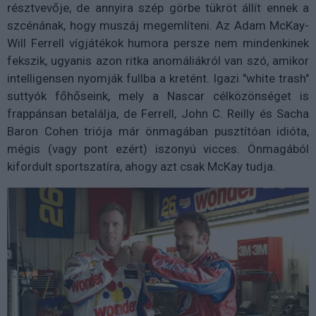
résztvevője, de annyira szép görbe tükröt állít ennek a
szcénának, hogy muszáj megemlíteni. Az Adam McKay-
Will Ferrell vígjátékok humora persze nem mindenkinek
fekszik, ugyanis azon ritka anomáliákról van szó, amikor
intelligensen nyomják fullba a kretént. Igazi "white trash"
suttyók főhőseink, mely a Nascar célközönséget is
frappánsan betalálja, de Ferrell, John C. Reilly és Sacha
Baron Cohen triója már önmagában pusztítóan idióta,
mégis (vagy pont ezért) iszonyú vicces. Önmagából
kifordult sportszatíra, ahogy azt csak McKay tudja.