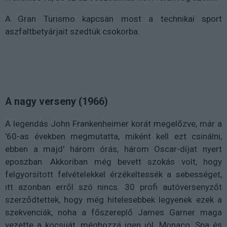
A Gran Turismo kapcsán most a technikai sport
aszfaltbetyárjait szedtük csokorba.
A nagy verseny (1966)
A legendás John Frankenheimer korát megelőzve, már a
'60-as években megmutatta, miként kell ezt csinálni,
ebben a majd' három órás, három Oscar-díjat nyert
eposzban. Akkoriban még bevett szokás volt, hogy
felgyorsított felvételekkel érzékeltessék a sebességet,
itt azonban erről szó nincs. 30 profi autóversenyzőt
szerződtettek, hogy még hitelesebbek legyenek ezek a
szekvenciák, noha a főszereplő James Garner maga
vezette a kocsiját, méghozzá igen jól. Monaco, Spa és