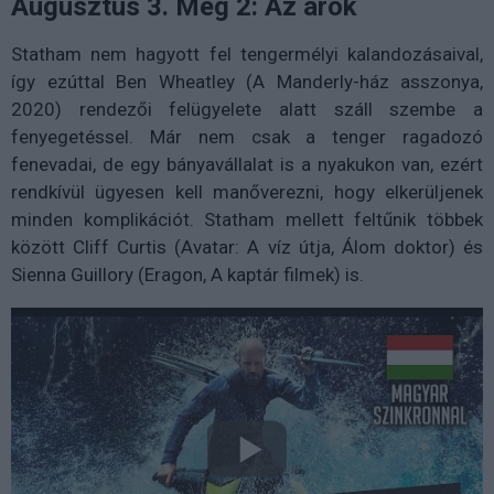
Augusztus 3. Meg 2: Az árok
Statham nem hagyott fel tengermélyi kalandozásaival,
így ezúttal Ben Wheatley (A Manderly-ház asszonya,
2020) rendezői felügyelete alatt száll szembe a
fenyegetéssel. Már nem csak a tenger ragadozó
fenevadai, de egy bányavállalat is a nyakukon van, ezért
rendkívül ügyesen kell manőverezni, hogy elkerüljenek
minden komplikációt. Statham mellett feltűnik többek
között Cliff Curtis (Avatar: A víz útja, Álom doktor) és
Sienna Guillory (Eragon, A kaptár filmek) is.