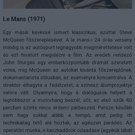
Le Mans (1971)
Egy másik kevéssé ismert klasszikus, ezúttal Steve
McQueen főszereplésével. A le mans-i 24 órás verseny
mindig is az autósport legnagyobb megmérettetése volt
és ezt hivatott megidézni a film. Az eredeti rendező
John Sturges egy emberközpontúbb drámát szeretett
volna, míg McQueen az autókat kívánta főszereplőnek,
dokumentarista stílusban, az eseményre koncentrálva. A
direktor elhagyta a fedélzetet, a színész álomprojektje
valóra vált. Olyannyira, hogy a dialógusok helyett a
legtöbbször a motorhang beszél, sőt, az első szűk 40
percben szinte nincs érdemi párbeszéd. Persze később
sem hagy sokkal alább a tempó, amit pedig itt
technikailag tető alá hoztak, az egészen parádés. Az
operatőri munka, a kaszkadőrök odaadása (egyikük lábát