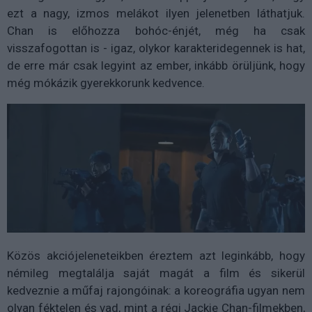
ezt a nagy, izmos melákot ilyen jelenetben láthatjuk.
Chan is előhozza bohóc-énjét, még ha csak
visszafogottan is - igaz, olykor karakteridegennek is hat,
de erre már csak legyint az ember, inkább örüljünk, hogy
még mókázik gyerekkorunk kedvence.
Közös akciójeleneteikben éreztem azt leginkább, hogy
némileg megtalálja saját magát a film és sikerül
kedveznie a műfaj rajongóinak: a koreográfia ugyan nem
olyan féktelen és vad, mint a régi Jackie Chan-filmekben,