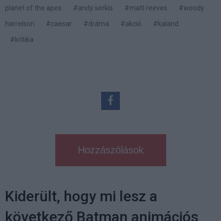
planet of the apes
#andy serkis
#matt reeves
#woody
harrelson
#caesar
#dráma
#akció
#kaland
#kritika
Hozzászólások
Kiderült, hogy mi lesz a
következő Batman animációs