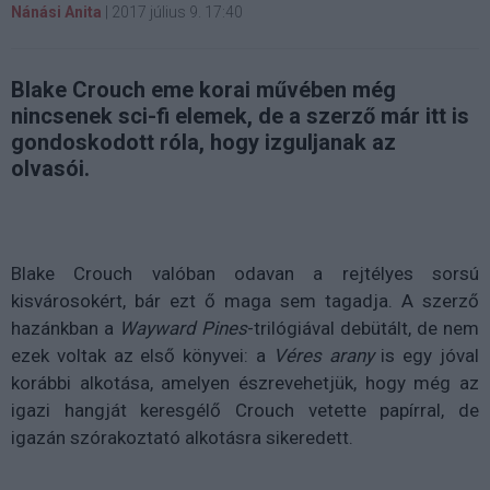
Nánási Anita
|
2017 július 9. 17:40
Blake Crouch eme korai művében még
nincsenek sci-fi elemek, de a szerző már itt is
gondoskodott róla, hogy izguljanak az
olvasói.
Blake Crouch valóban odavan a rejtélyes sorsú
kisvárosokért, bár ezt ő maga sem tagadja. A szerző
hazánkban a
Wayward Pines
-trilógiával debütált, de nem
ezek voltak az első könyvei: a
Véres arany
is egy jóval
korábbi alkotása, amelyen észrevehetjük, hogy még az
igazi hangját keresgélő Crouch vetette papírral, de
igazán szórakoztató alkotásra sikeredett.