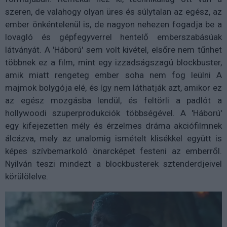
szeren, de valahogy olyan üres és súlytalan az egész, az
ember önkéntelenül is, de nagyon nehezen fogadja be a
lovagló és gépfegyverrel hentelő emberszabásúak
látványát. A 'Háború' sem volt kivétel, elsőre nem tűnhet
többnek ez a film, mint egy izzadságszagú blockbuster,
amik miatt rengeteg ember soha nem fog leülni A
majmok bolygója elé, és így nem láthatják azt, amikor ez
az egész mozgásba lendül, és feltörli a padlót a
hollywoodi szuperprodukciók többségével. A 'Háború'
egy kifejezetten mély és érzelmes dráma akciófilmnek
álcázva, mely az unalomig ismételt klisékkel együtt is
képes szívbemarkoló önarcképet festeni az emberről.
Nyilván teszi mindezt a blockbusterek sztenderdjeivel
körülölelve.