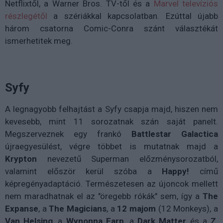
Netflixtől, a Warner Bros. TV-től és a
Marvel televíziós
részlegétől
a szériákkal kapcsolatban. Ezúttal újabb
három csatorna Comic-Conra szánt választékát
ismerhetitek meg.
Syfy
A legnagyobb felhajtást a Syfy csapja majd, hiszen nem
kevesebb, mint 11 sorozatnak szán saját panelt.
Megszerveznek egy frankó
Battlestar Galactica
újraegyesülést, végre többet is mutatnak majd a
Krypton
nevezetű Superman előzménysorozatból,
valamint először kerül szóba a
Happy!
című
képregényadaptáció. Természetesen az újoncok mellett
nem maradhatnak el az "öregebb rókák" sem, így a
The
Expanse
, a
The Magicians
, a
12 majom
(12 Monkeys), a
Van Helsing
, a
Wynonna Earp,
a
Dark Matter
és a
Z,