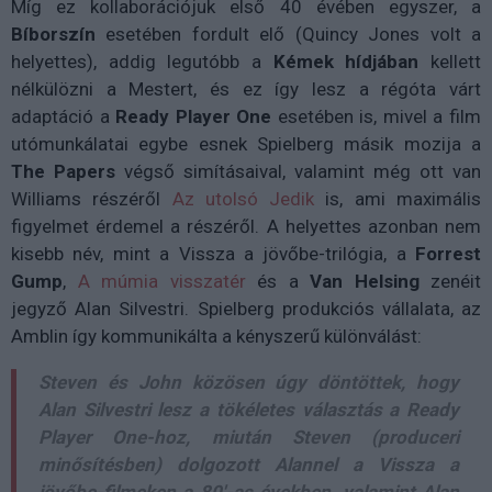
Míg ez kollaborációjuk első 40 évében egyszer, a
Bíborszín
esetében fordult elő (Quincy Jones volt a
helyettes), addig legutóbb a
Kémek hídjában
kellett
nélkülözni a Mestert, és ez így lesz a régóta várt
adaptáció a
Ready Player One
esetében is, mivel a film
utómunkálatai egybe esnek Spielberg másik mozija a
The Papers
végső simításaival, valamint még ott van
Williams részéről
Az utolsó Jedik
is, ami maximális
figyelmet érdemel a részéről. A helyettes azonban nem
kisebb név, mint a Vissza a jövőbe-trilógia, a
Forrest
Gump
,
A múmia visszatér
és a
Van Helsing
zenéit
jegyző Alan Silvestri. Spielberg produkciós vállalata, az
Amblin így kommunikálta a kényszerű különválást:
Steven és John közösen úgy döntöttek, hogy
Alan Silvestri lesz a tökéletes választás a Ready
Player One-hoz, miután Steven (produceri
minősítésben) dolgozott Alannel a Vissza a
jövőbe-filmeken a 80'-as években, valamint Alan