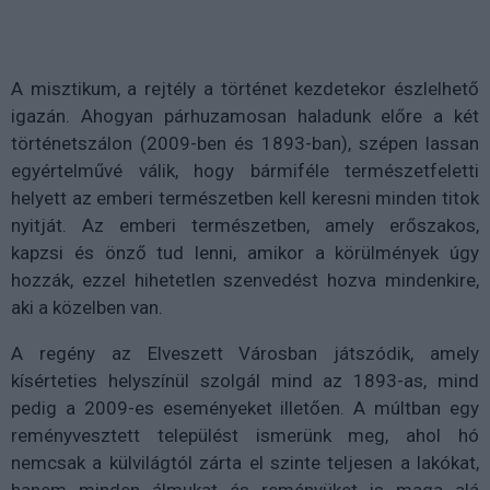
A misztikum, a rejtély a történet kezdetekor észlelhető
igazán. Ahogyan párhuzamosan haladunk előre a két
történetszálon (2009-ben és 1893-ban), szépen lassan
egyértelművé válik, hogy bármiféle természetfeletti
helyett az emberi természetben kell keresni minden titok
nyitját. Az emberi természetben, amely erőszakos,
kapzsi és önző tud lenni, amikor a körülmények úgy
hozzák, ezzel hihetetlen szenvedést hozva mindenkire,
aki a közelben van.
A regény az Elveszett Városban játszódik, amely
kísérteties helyszínül szolgál mind az 1893-as, mind
pedig a 2009-es eseményeket illetően. A múltban egy
reményvesztett települést ismerünk meg, ahol hó
nemcsak a külvilágtól zárta el szinte teljesen a lakókat,
hanem minden álmukat és reményüket is maga alá