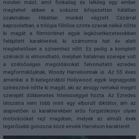
minden mást, amit fizikailag és lelkileg egy ember
megtehet ebben a sokszor kifejezetten hálátlan
szakmában. Hibátlan munkát végzett Cézárral
kapcsolatban, a trilógia főhőse szinte szavak nélkül nőtte
ki magát a filmtörténet egyik legkövetkezetesebben
felépített karakterévé, ki számomra hat év alatt
meglehetősen a szívemhez nőtt. Ez pedig a komplett
szériáról is elmondható, melyben hatalmas szerepe volt
a szélsőséges megoldásokat felvonultató ezredes
megformálójának, Woody Harrelsonnak is. Az 55 éves
amerikai a B-kategóriából Hollywood egyik legnagyobb
színészévé nőtte ki magát, aki az amúgy remekül megírt
szerepét döbbenetes hitelességgel hozta. Az Ezredes
látszatra nem több mint egy elborult diktátor, ám az
alapvetően is karakterekben erős forgatókönyv olyan
motivációkat rejt magában, melyek az elmúlt évek
legerősebb gonoszai közé emelik Harrelson karakterét.