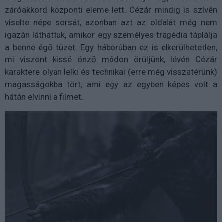
záróakkord központi eleme lett. Cézár mindig is szívén
viselte népe sorsát, azonban azt az oldalát még nem
igazán láthattuk, amikor egy személyes tragédia táplálja
a benne égő tüzet. Egy háborúban ez is elkerülhetetlen,
mi viszont kissé önző módon örüljünk, lévén Cézár
karaktere olyan lelki és technikai (erre még visszatérünk)
magasságokba tört, ami egy az egyben képes volt a
hátán elvinni a filmet.