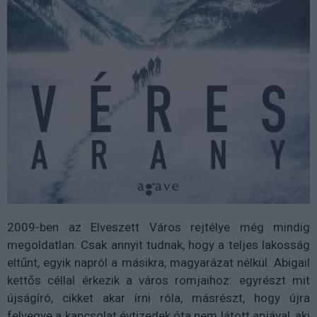
2009-ben az Elveszett Város rejtélye még mindig
megoldatlan. Csak annyit tudnak, hogy a teljes lakosság
eltűnt, egyik napról a másikra, magyarázat nélkül. Abigail
kettős céllal érkezik a város romjaihoz: egyrészt mit
újságíró, cikket akar írni róla, másrészt, hogy újra
felvegye a kapcsolat évtizedek óta nem látott apjával, aki