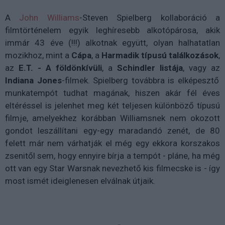
A
John Williams
-Steven Spielberg kollaboráció a
filmtörténelem egyik leghíresebb alkotópárosa, akik
immár 43 éve (!!!) alkotnak együtt, olyan halhatatlan
mozikhoz, mint a
Cápa
, a
Harmadik típusú találkozások
,
az
E.T. - A földönkívüli
, a
Schindler listája
, vagy az
Indiana Jones
-filmek. Spielberg továbbra is elképesztő
munkatempót tudhat magának, hiszen akár fél éves
eltéréssel is jelenhet meg két teljesen különböző típusú
filmje, amelyekhez korábban Williamsnek nem okozott
gondot leszállítani egy-egy maradandó zenét, de 80
felett már nem várhatják el még egy ekkora korszakos
zsenitől sem, hogy ennyire bírja a tempót - pláne, ha még
ott van egy Star Warsnak nevezhető kis filmecske is - így
most ismét ideiglenesen elválnak útjaik.