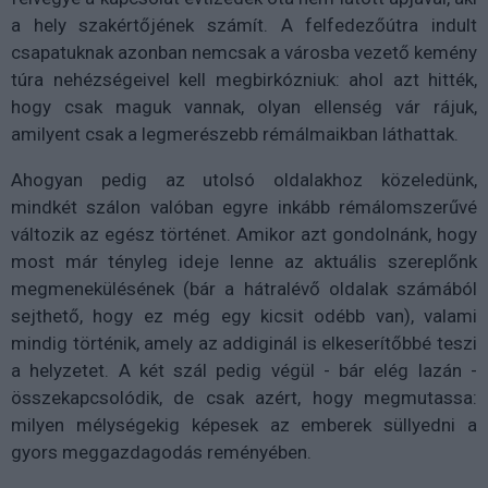
a hely szakértőjének számít. A felfedezőútra indult
csapatuknak azonban nemcsak a városba vezető kemény
túra nehézségeivel kell megbirkózniuk: ahol azt hitték,
hogy csak maguk vannak, olyan ellenség vár rájuk,
amilyent csak a legmerészebb rémálmaikban láthattak.
Ahogyan pedig az utolsó oldalakhoz közeledünk,
mindkét szálon valóban egyre inkább rémálomszerűvé
változik az egész történet. Amikor azt gondolnánk, hogy
most már tényleg ideje lenne az aktuális szereplőnk
megmenekülésének (bár a hátralévő oldalak számából
sejthető, hogy ez még egy kicsit odébb van), valami
mindig történik, amely az addiginál is elkeserítőbbé teszi
a helyzetet. A két szál pedig végül - bár elég lazán -
összekapcsolódik, de csak azért, hogy megmutassa:
milyen mélységekig képesek az emberek süllyedni a
gyors meggazdagodás reményében.