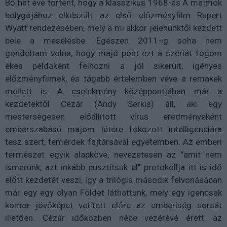
Bő hat éve történt, hogy a klasszikus 1968-as A majmok
bolygójához elkészült az első előzményfilm Rupert
Wyatt rendezésében, mely a mi akkor jelenünktől kezdett
bele a mesélésbe. Egészen 2011-ig soha nem
gondoltam volna, hogy majd pont ezt a szériát fogom
ékes példaként felhozni a jól sikerült, igényes
előzményfilmek, és tágabb értelemben véve a remakek
mellett is. A cselekmény középpontjában már a
kezdetektől Cézár (Andy Serkis) áll, aki egy
mesterségesen előállított vírus eredményeként
emberszabású majom létére fokozott intelligenciára
tesz szert, temérdek fajtársával egyetemben. Az emberi
természet egyik alapköve, nevezetesen az "amit nem
ismerünk, azt inkább pusztítsuk el" protokollja itt is idő
előtt kezdetét veszi, így a trilógia második felvonásában
már egy egy olyan Földet láthattunk, mely egy igencsak
komor jövőképet vetített előre az emberiség sorsát
illetően. Cézár időközben népe vezérévé érett, az