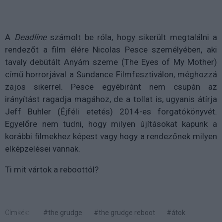
A
Deadline
számolt be róla, hogy sikerült megtalálni a
rendezőt a film élére Nicolas Pesce személyében, aki
tavaly debütált Anyám szeme (The Eyes of My Mother)
című horrorjával a Sundance Filmfesztiválon, méghozzá
zajos sikerrel. Pesce egyébiránt nem csupán az
irányítást ragadja magához, de a tollat is, ugyanis átírja
Jeff Buhler (Éjféli etetés) 2014-es forgatókönyvét.
Egyelőre nem tudni, hogy milyen újításokat kapunk a
korábbi filmekhez képest vagy hogy a rendezőnek milyen
elképzelései vannak.
Ti mit vártok a reboottól?
Címkék:
#the grudge
#the grudge reboot
#átok