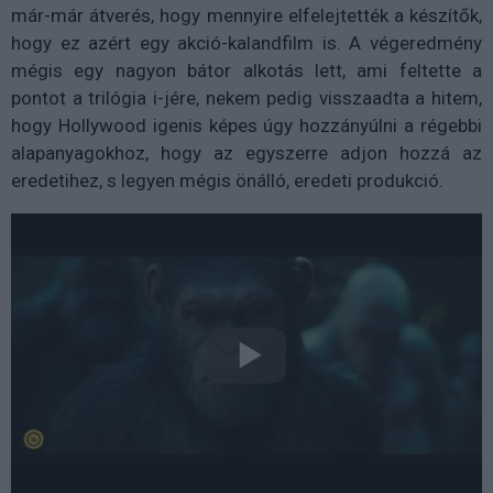
már-már átverés, hogy mennyire elfelejtették a készítők,
hogy ez azért egy akció-kalandfilm is. A végeredmény
mégis egy nagyon bátor alkotás lett, ami feltette a
pontot a trilógia i-jére, nekem pedig visszaadta a hitem,
hogy Hollywood igenis képes úgy hozzányúlni a régebbi
alapanyagokhoz, hogy az egyszerre adjon hozzá az
eredetihez, s legyen mégis önálló, eredeti produkció.