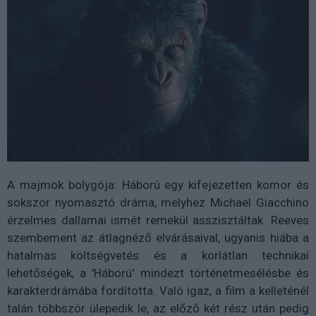
A majmok bolygója: Háború egy kifejezetten komor és
sokszor nyomasztó dráma, melyhez Michael Giacchino
érzelmes dallamai ismét remekül asszisztáltak. Reeves
szembement az átlagnéző elvárásaival, ugyanis hiába a
hatalmas költségvetés és a korlátlan technikai
lehetőségek, a 'Háború' mindezt történetmesélésbe és
karakterdrámába fordította. Való igaz, a film a kelleténél
talán többször ülepedik le, az előző két rész után pedig