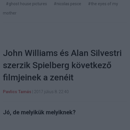
#ghost house pictures
#nicolas pesce
#the eyes of my
mother
John Williams és Alan Silvestri
szerzik Spielberg következő
filmjeinek a zenéit
Pavlics Tamás
|
2017 július 8. 22:40
Jó, de melyikük melyiknek?