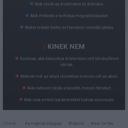
Akik vevők az érzelmekre és drámára.
Akik értékelik a technikai megvalósításokat.
Akiket érdekli Serkis és Harrelson zseniális játéka.
KINEK NEM
Azoknak, akik klasszikus értelemben vett látványfilmet
várnak.
Akiknek már az előző részekben is kevés volt az akció.
Akik nehezen bírják a lassabb, hosszú filmeket.
Akik csak emberi karakterekkel tudnak azonosulni.
Címkék:
#a majmok bolygója
#háború
#war for the