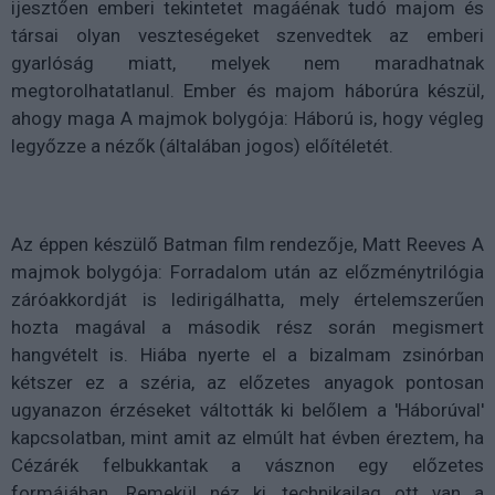
ijesztően emberi tekintetet magáénak tudó majom és
társai olyan veszteségeket szenvedtek az emberi
gyarlóság miatt, melyek nem maradhatnak
megtorolhatatlanul. Ember és majom háborúra készül,
ahogy maga A majmok bolygója: Háború is, hogy végleg
legyőzze a nézők (általában jogos) előítéletét.
Az éppen készülő Batman film rendezője, Matt Reeves A
majmok bolygója: Forradalom után az előzménytrilógia
záróakkordját is ledirigálhatta, mely értelemszerűen
hozta magával a második rész során megismert
hangvételt is. Hiába nyerte el a bizalmam zsinórban
kétszer ez a széria, az előzetes anyagok pontosan
ugyanazon érzéseket váltották ki belőlem a 'Háborúval'
kapcsolatban, mint amit az elmúlt hat évben éreztem, ha
Cézárék felbukkantak a vásznon egy előzetes
formájában. Remekül néz ki, technikailag ott van a