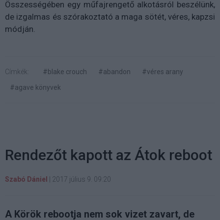
Összességében egy műfajrengető alkotásról beszélünk,
de izgalmas és szórakoztató a maga sötét, véres, kapzsi
módján.
Címkék:
#blake crouch
#abandon
#véres arany
#agave könyvek
Rendezőt kapott az Átok reboot
Szabó Dániel
|
2017 július 9. 09:20
A Körök rebootja nem sok vizet zavart, de