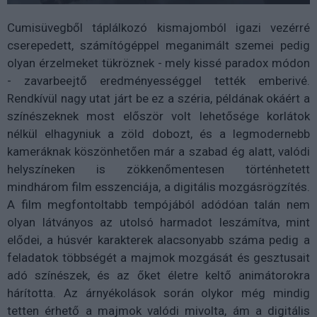
Cumisüvegből táplálkozó kismajomból igazi vezérré
cserepedett, számítógéppel meganimált szemei pedig
olyan érzelmeket tükröznek - mely kissé paradox módon
- zavarbeejtő eredményességgel tették emberivé.
Rendkívül nagy utat járt be ez a széria, példának okáért a
színészeknek most először volt lehetősége korlátok
nélkül elhagyniuk a zöld dobozt, és a legmodernebb
kameráknak köszönhetően már a szabad ég alatt, valódi
helyszíneken is zökkenőmentesen történhetett
mindhárom film esszenciája, a digitális mozgásrögzítés.
A film megfontoltabb tempójából adódóan talán nem
olyan látványos az utolsó harmadot leszámítva, mint
elődei, a húsvér karakterek alacsonyabb száma pedig a
feladatok többségét a majmok mozgását és gesztusait
adó színészek, és az őket életre keltő animátorokra
hárította. Az árnyékolások során olykor még mindig
tetten érhető a majmok valódi mivolta, ám a digitális