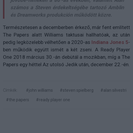
számos a Steven érdekeltségébe tartozó Amblin
és Dreamworks produkción működött közre.
Természetesen a decemberben érkező, már fent említett
The Papers alatt Williams taktusai hallhatóak, az után
pedig legközelebb vélhetően a 2020-as
Indiana Jones 5
-
ben működik együtt ismét a két zseni. A Ready Player
One 2018 március 30.-án debütál a mozikban, míg a The
Papers egy héttel Az utolsó Jedik után, december 22.-én.
Címkék:
#john williams
#steven spielberg
#alan silvestri
#the papers
#ready player one