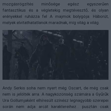
mozgásrögzítés minősége egész egyszerűen
fantasztikus és a végletekig megtévesztő, és olyan
erényekkel ruházza fel A majmok bolygója: Háborút,
melyek elvitathatatlanok maradnak, míg világ a világ.
Andy Serkis soha nem nyert még Oscart, de még csak
nem is jelölték arra. A nagyközönség számára a Gyűrűk
Ura Gollumjaként elhíresült színész legnagyobb szerepei
során nem adja arcát karaktereihez… pusztán csak