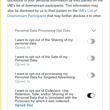
disclosure of your personal information by third parties on the
kiolvasható a következő animációs film címe.
IAB’s list of downstream participants. This information may
also be disclosed by us to third parties on the
IAB’s List of
Downstream Participants
that may further disclose it to other
third parties.
Ez a DC Comics Másvilágok (Elseworlds) című
Please note that this website/app uses one or more Google
Personal Data Processing Opt Outs
sorozatának egyik képregényét, a "Denevérember
services and may gather and store information including but
not limited to your visit or usage behaviour. You may click to
I want to opt-out of the Sharing of my
másképpen, avagy: Gotham gázvilágnál" (Batman:
personal data.
grant or deny consent to Google and its third-party tags to
Gotham by Gaslight) című füzetet veszi alapul, amelyet
Opted In
use your data for below specified purposes in below Google
Brian Augustyn (Black Condor, Crimson, Marvel's Imperial
consent section.
I want to opt-out of the Sale of my
Guard) írt és a Hellboy atyja, Mike Mignola rajzolt. A
Personal Data.
Opted In
történet a viktoriánus időkben játszódik, amikor Batman
a híres sorozatgyilkosra, a Hasfelmetsző Jackre
I want to opt-out of processing my
Personal Data for Targeted Advertising.
vadászik (készült folytatás is Master of the Future
Opted In
címmel). Ha megjelenik a Batman and Harley Quinn,
akkor megkapjuk majd az ízelítőt is, addig viszont be kell
I want to opt-out of Collection, Use,
Retention, Sale, and/or Sharing of my
érnünk a létezésének hírével (de talán a Comic-Conon
Personal Data that Is Unrelated with the
Purposes for which it was collected.
mutatnak valamit).
Opted Out