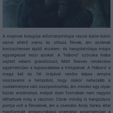
A majmok bolygója előzménytrilógia részei külön-külön
nézve eltérő iramú és stílusú filmek, ám azoknak
konzisztensen épülő érzelem- és hangulatvilága mégis
egységessé teszi azokat. A "háború" szócska hiába
sejtett valami grandiózust, Matt Reeves rendezése
egyértelműen a leglassabbika a trilógiának. A 'Háború' a
maga két és fél órájával rendre képes annyira
visszavenni a tempóból, hogy olykor nehezebb a
cselekményre való összpontosítás, ám mindez egy olyan
húzás eredménye, melyet ilyen formában nem nagyon
láthattunk még a vásznon. Cézár mindig is hangsúlyos
pontja volt a filmeknek, ám a zseniális Andy Serkis által
megformált emberszabású személye egyértelműen a