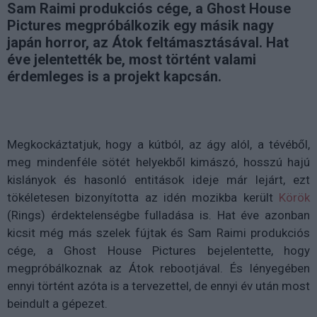
Sam Raimi produkciós cége, a Ghost House
Pictures megpróbálkozik egy másik nagy
japán horror, az Átok feltámasztásával. Hat
éve jelentették be, most történt valami
érdemleges is a projekt kapcsán.
Megkockáztatjuk, hogy a kútból, az ágy alól, a tévéből,
meg mindenféle sötét helyekből kimászó, hosszú hajú
kislányok és hasonló entitások ideje már lejárt, ezt
tökéletesen bizonyította az idén mozikba került
Körök
(Rings) érdektelenségbe fulladása is. Hat éve azonban
kicsit még más szelek fújtak és Sam Raimi produkciós
cége, a Ghost House Pictures bejelentette, hogy
megpróbálkoznak az Átok rebootjával. És lényegében
ennyi történt azóta is a tervezettel, de ennyi év után most
beindult a gépezet.