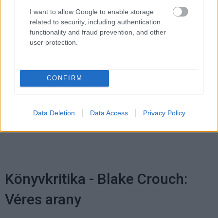
I want to allow Google to enable storage
related to security, including authentication
functionality and fraud prevention, and other
user protection.
CONFIRM
Címkék:
#batman: gotham by gaslight
#batman
#dc
comics
#batman and harley quinn
#dc animation
#mike
mignola
#brian augustyn
Data Deletion
Data Access
Privacy Policy
Könyvkritika - Blake Crouch:
Véres arany