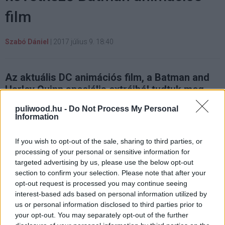
film
Szabó Dániel
|
2017 július 9. 18:40
Az aktuális DC animációs film, a Batman and
Harley Quinn speciális extráiból tudtuk meg,
hogy a következő alkotás a viktoriánus érába
puliwood.hu -
Do Not Process My Personal
kalauzolja el a Denevérembert, ahol nem
Information
kisebb ellenféllel néz szembe, mint a
félelmetes Hasfelmetsző Jackkel.
If you wish to opt-out of the sale, sharing to third parties, or
processing of your personal or sensitive information for
targeted advertising by us, please use the below opt-out
section to confirm your selection. Please note that after your
opt-out request is processed you may continue seeing
A
Batman and Harley Quinn
lemezes megjelenése ugyan
interest-based ads based on personal information utilized by
még arrébb van (külföldön augusztus 29, a hazai dátum
us or personal information disclosed to third parties prior to
még nem ismert), viszont máris felkerült egy fotó a
your opt-out. You may separately opt-out of the further
borító hátuljáról, ahol az extrák között tisztán