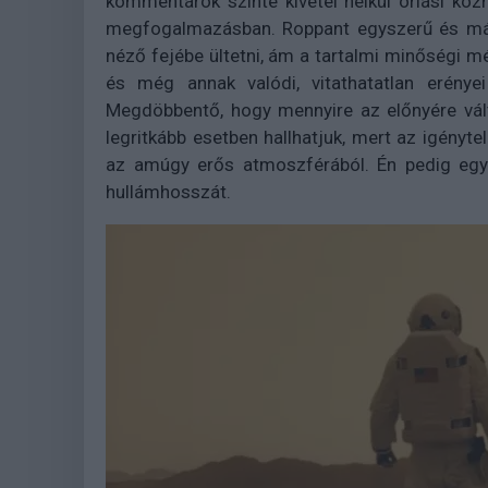
kommentárok szinte kivétel nélkül óriási kö
megfogalmazásban. Roppant egyszerű és már 
néző fejébe ültetni, ám a tartalmi minőségi mél
és még annak valódi, vitathatatlan erényei
Megdöbbentő, hogy mennyire az előnyére vál
legritkább esetben hallhatjuk, mert az igényt
az amúgy erős atmoszférából. Én pedig egy
hullámhosszát.