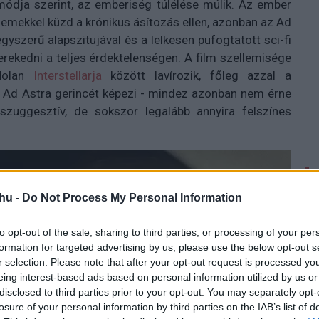
 módja szerint, az emberiség túlélése múlik. Az ember
zemekkel küzd a krónikus ásítozás ellen, azonban az Ad
yszerű alapszitujával és a lelkesen pufogtatott sci-fi
 kerekedni a teljes érdektelenségen. A film szellemisége
 Nolan
Interstellarja
között lavírozik, főleg azzal a
z Ad Astra gerincét képezi - mindez azonban nem érne
zuggesztív, de sokszor legalább annyira felszínes
hu -
Do Not Process My Personal Information
to opt-out of the sale, sharing to third parties, or processing of your per
formation for targeted advertising by us, please use the below opt-out s
r selection. Please note that after your opt-out request is processed y
eing interest-based ads based on personal information utilized by us or
disclosed to third parties prior to your opt-out. You may separately opt-
losure of your personal information by third parties on the IAB’s list of