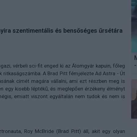
nyira szentimentális és bensőséges űrsétára
-
zi, vérbeli sci-fit enged ki az Álomgyár kapuin, főleg
ritkaságszámba. A Brad Pitt fémjelezte Ad Astra - Út
ásának címét magára vállalni, ami ezt részben meg is
ben egy kisebb léptékű, és meglepően érzékeny élményt
mégis, emiatt viszont egyáltalán nem tudok és nem is
onauta, Roy McBride (Brad Pitt) áll, akit egy olyan