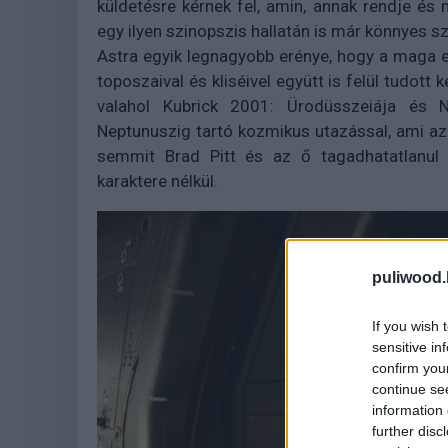
küldetésre kérnek fel, amin, annak rendje és
egy ilyen szinopszis hallatán is már könnyes s
Astra egyik legnagyobb erénye, hogy a maga eg
toposzaival és kliséivel együtt is felül tudott
valahol Kubrick 2001: Ürodüsszeiája és
Neptunuszig tartó kozmikus utazással, ami a
semmit Brad Pitt és az ő tagadhatatlanul s
karaktere nélkül.
puliwood.
If you wish 
sensitive in
confirm you
continue se
information 
further disc