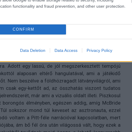
cation functionality and fraud prevention, and other user protection.
CONFIRM
Data Deletion
Data Access
Privacy Policy
, mind az ember irányába megfogalmazott kritikaként
ra. Adott egy lassú, de jól megszerkesztett tempójú
ttól alaposan eltérő hangulatával, ami a játékidő
t. Nem beszélve a földhözragadt látványvilágról, ami
m csak egy-kettőt ad, az összhatás viszont tudatos
elrendszerét, már ami a vizuális oldalt illeti. Piszkosul
tott borongós élményben, egészen addig, amíg McBride
Túl sokszor mond túl keveset az asztronauta, ezzel
odó voltam a Pitt-féle narrációval kapcsolatban, mert
ójába, ám bő fél óra után világossá vált, hogy ezek a