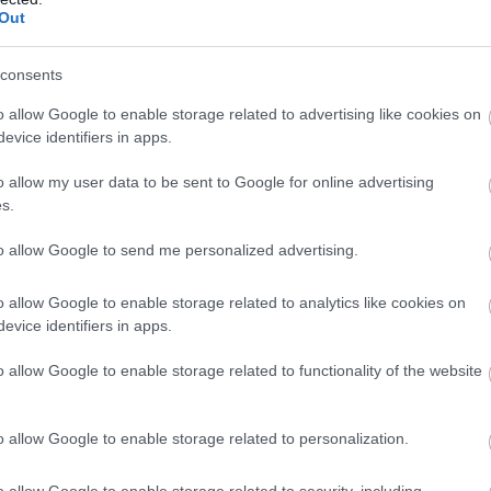
glehetősen magányos utazásának állomásait, McBride
Out
lültet bennünk egy gondolatcsírát az emberiség
legű kisajátításával kapcsolatban - ahogy arra korábban
consents
kében született.
o allow Google to enable storage related to advertising like cookies on
evice identifiers in apps.
o allow my user data to be sent to Google for online advertising
s.
to allow Google to send me personalized advertising.
o allow Google to enable storage related to analytics like cookies on
evice identifiers in apps.
o allow Google to enable storage related to functionality of the website
o allow Google to enable storage related to personalization.
o allow Google to enable storage related to security, including