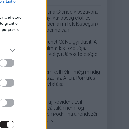
B’s List of
Ariana Grande visszavonul
a nyilvánosság elől, és
er and store
ebben a mi felelősségünk
to grant or
is benne van
ed purposes
Elhunyt Gálvölgyi Judit, A
szilmarilok fordítója,
Gálvölgyi János felesége
Nem kell félni, még mindig
készül az Alien: Romulus
folytatása
Az új Resident Evil
egyáltalán nem fog
finomkodni, ha a rendezőn
múlik