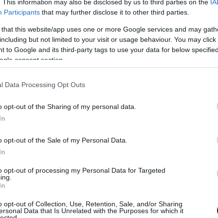
. This information may also be disclosed by us to third parties on the
IA
Participants
that may further disclose it to other third parties.
 that this website/app uses one or more Google services and may gath
including but not limited to your visit or usage behaviour. You may click 
 to Google and its third-party tags to use your data for below specifi
ogle consent section.
l Data Processing Opt Outs
o opt-out of the Sharing of my personal data.
In
bitang látványos, viszont gyakorlatilag egy szegmenstől
felel meg annak az akció sci-finek, amit számomra az
o opt-out of the Sale of my Personal Data.
 történet Roy McBride-ról, az ő hidegvérű, végtelen
In
agy kevesebb egy apa nélkül felnőtt fiúnál. A teljesség
to opt-out of processing my Personal Data for Targeted
nék el, hogy az Ad Astra annak minden futurisztikus és
ing.
tlan személyes drámát szeretni elmesélni a nézőknek.
In
állandó narrációjával, ami egy merőben szkeptikus és
o opt-out of Collection, Use, Retention, Sale, and/or Sharing
l. A Föld, a Hold, a Mars és a Neptunusz - ez a négy
ersonal Data that Is Unrelated with the Purposes for which it
lected.