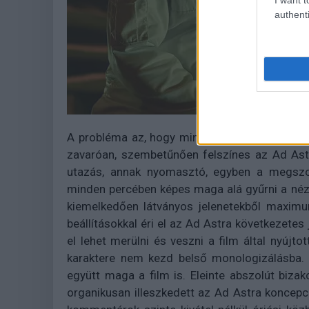
authenti
A probléma az, hogy mind karakterdrámaként
zavaróan, szembetűnően felszínes az Ad Ast
utazás, annak nyomasztó, egyben a megszoko
minden percében képes maga alá gyűrni a néző
kiemelkedően látványos jelenetekből maximu
beállításokkal éri el az Ad Astra következetes j
el lehet merülni és veszni a film által nyúj
karaktere nem kezd belső monologizálásba. 
együtt maga a film is. Eleinte abszolút bizak
organikusan illeszkedett az Ad Astra koncepci