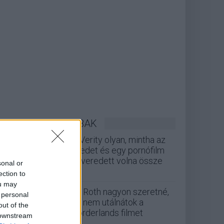
LEGOLVASOTTABBAK
A Verity olyan, mintha az
Eredet és egy pornófilm
keveredett volna össze
sonal or
ection to
ou may
Eli Roth nagyon szeretné,
 personal
ha nem utálnátok a
out of the
Borderlands filmet
 downstream