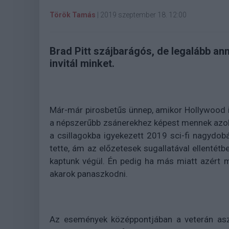
Török Tamás
|
2019 szeptember 18. 12:00
Brad Pitt szájbarágós, de legalább an
invitál minket.
Már-már pirosbetűs ünnep, amikor Hollywood iga
a népszerűbb zsánerekhez képest mennek azok 
a csillagokba igyekezett 2019 sci-fi nagydob
tette, ám az előzetesek sugallatával ellentét
kaptunk végül. Én pedig ha más miatt azért 
akarok panaszkodni.
Az események középpontjában a veterán asztr