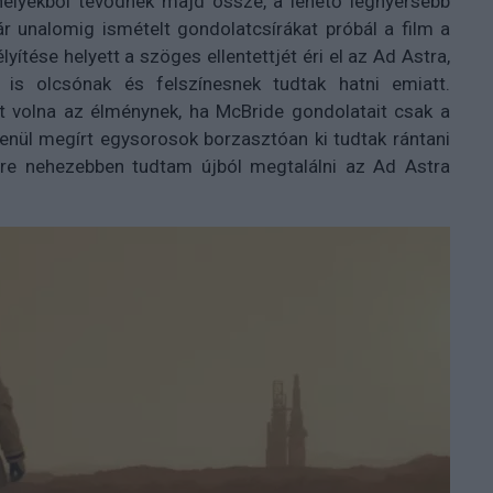
zhelyekből tevődnek majd össze, a lehető legnyersebb
unalomig ismételt gondolatcsírákat próbál a film a
yítése helyett a szöges ellentettjét éri el az Ad Astra,
 is olcsónak és felszínesnek tudtak hatni emiatt.
t volna az élménynek, ha McBride gondolatait csak a
elenül megírt egysorosok borzasztóan ki tudtak rántani
re nehezebben tudtam újból megtalálni az Ad Astra