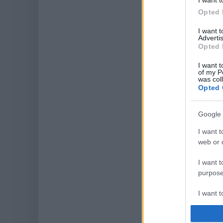
I want t
Opted 
I want 
Advertis
Opted 
I want t
of my P
was col
Opted 
Google 
I want t
web or d
I want t
purpose
I want 
I want t