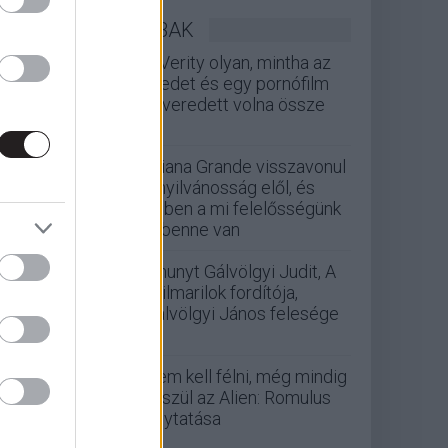
LEGOLVASOTTABBAK
A Verity olyan, mintha az
Eredet és egy pornófilm
keveredett volna össze
Ariana Grande visszavonul
a nyilvánosság elől, és
ebben a mi felelősségünk
is benne van
Elhunyt Gálvölgyi Judit, A
szilmarilok fordítója,
Gálvölgyi János felesége
Nem kell félni, még mindig
készül az Alien: Romulus
folytatása