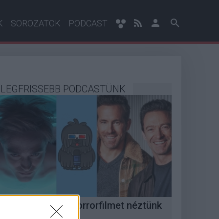
K
SOROZATOK
PODCAST
LEGFRISSEBB PODCASTÜNK
Megint rengeteg horrorfilmet néztünk
 PuliCast