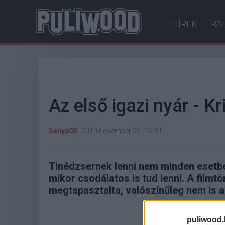
HÍREK
TRA
Az első igazi nyár - Kr
Sanya08
|
2013 november 25. 12:00
Tinédzsernek lenni nem minden esetben
mikor csodálatos is tud lenni. A filmt
megtapasztalta, valószínűleg nem is a
puliwood.