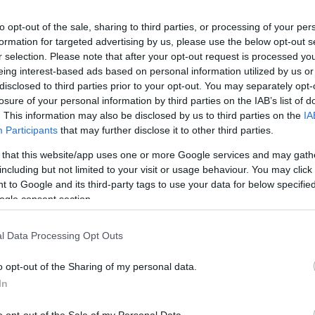
r mesélve. Egyszerű a válasz: olyan történetek ezek,
to opt-out of the sale, sharing to third parties, or processing of your per
, akkor könnyedén lehet a főhőssel azonosulni. A
formation for targeted advertising by us, please use the below opt-out s
nkra ismerhetünk a főszereplőben. Újraélhetjük
r selection. Please note that after your opt-out request is processed y
 univerzális problémákkal, melyeket ezek a karakterek
eing interest-based ads based on personal information utilized by us or
s mutogathatunk, hogy: "Jé, az ott pont olyan, mint az
disclosed to third parties prior to your opt-out. You may separately opt-
losure of your personal information by third parties on the IAB’s list of
lémakör örök, a körítés változó, a jelentés ugyanaz.
. This information may also be disclosed by us to third parties on the
IA
Participants
that may further disclose it to other third parties.
 that this website/app uses one or more Google services and may gath
including but not limited to your visit or usage behaviour. You may click 
 to Google and its third-party tags to use your data for below specifi
ogle consent section.
l Data Processing Opt Outs
Tetszik
o opt-out of the Sharing of my personal data.
In
zászólások