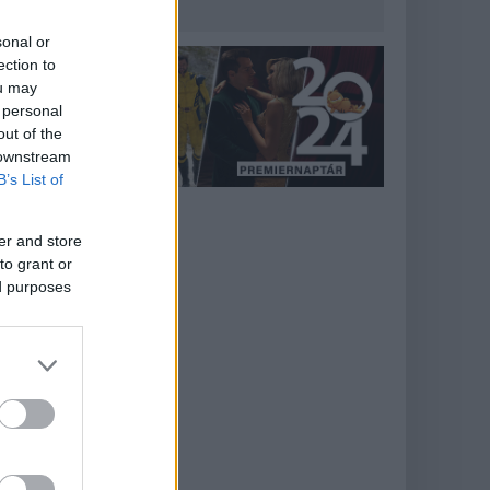
sonal or
ection to
ou may
 personal
out of the
 downstream
B’s List of
er and store
to grant or
ed purposes