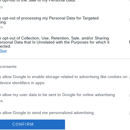
o opt-out of the Sale of my Personal Data.
In
to opt-out of processing my Personal Data for Targeted
ing.
In
o opt-out of Collection, Use, Retention, Sale, and/or Sharing
ersonal Data that Is Unrelated with the Purposes for which it
lected.
Out
consents
o allow Google to enable storage related to advertising like cookies on
evice identifiers in apps.
o allow my user data to be sent to Google for online advertising
s.
to allow Google to send me personalized advertising.
CONFIRM
o allow Google to enable storage related to analytics like cookies on