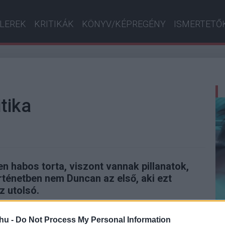
ILEREK
KRITIKÁK
KÖNYV/KÉPREGÉNY
ISMERTETŐ
itika
 habos torta, viszont vannak pillanatok,
örténetben nem Duncan az első, aki ezt
z utolsó.
hu -
Do Not Process My Personal Information
-