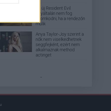
Az új Resident Evil
egyáltalán nem fog
finomkodni, ha a rendezőn
múlik
Anya Taylor-Joy szerint a
nők nem viselkedhetnek
seggfejként, ezért nem
alkalmaznak method
actinget
_
u