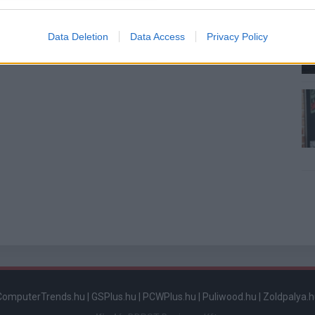
evice identifiers in apps.
o allow Google to enable storage related to functionality of the website
Data Deletion
Data Access
Privacy Policy
o allow Google to enable storage related to personalization.
o allow Google to enable storage related to security, including
cation functionality and fraud prevention, and other user protection.
ComputerTrends.hu
|
GSPlus.hu
|
PCWPlus.hu
|
Puliwood.hu
|
Zoldpalya.h