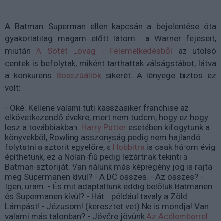
A Batman Superman ellen kapcsán a bejelentése óta
gyakorlatilag magam előtt látom a Warner fejeseit,
miután
A Sötét Lovag - Felemelkedésből
az utolsó
centek is befolytak, miként tarthattak válságstábot, látva
a konkurens
Bosszúállók
sikerét. A lényege biztos ez
volt:
- Oké. Kellene valami tuti kasszasiker franchise az
elkövetkezendő évekre, mert nem tudom, hogy ez hogy
lesz a továbbiakban.
Harry Potter
esetében kifogytunk a
könyvekből, Rowling asszonyság pedig nem hajlandó
folytatni a sztorit egyelőre, a
Hobbitra
is csak három évig
építhetünk, ez a Nolan-fiú pedig lezártnak tekinti a
Batman-sztoriját. Van nálunk más képregény jog is rajta
meg Supermanen kívül? - A DC összes. - Az összes? -
Igen, uram. - És mit adaptáltunk eddig belőlük Batmanen
és Supermanen kívül? - Hát… például tavaly a Zöld
Lámpást! - Jézusom! (keresztet vet) Ne is mondja! Van
valami más talonban? - Jövőre jövünk
Az Acélemberrel