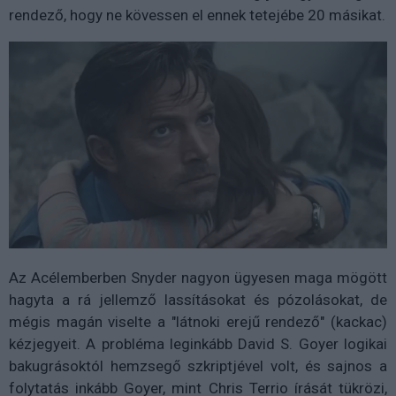
rendező, hogy ne kövessen el ennek tetejébe 20 másikat.
Az Acélemberben Snyder nagyon ügyesen maga mögött
hagyta a rá jellemző lassításokat és pózolásokat, de
mégis magán viselte a "látnoki erejű rendező" (kackac)
kézjegyeit. A probléma leginkább David S. Goyer logikai
bakugrásoktól hemzsegő szkriptjével volt, és sajnos a
folytatás inkább Goyer, mint Chris Terrio írását tükrözi,