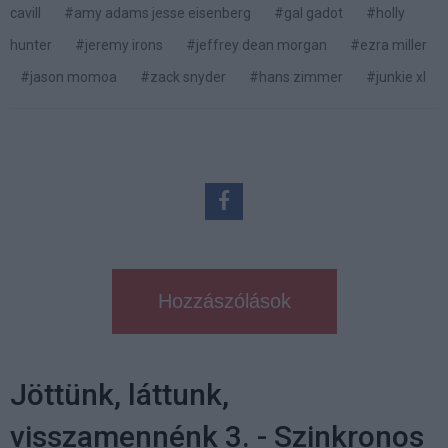
cavill
#amy adams jesse eisenberg
#gal gadot
#holly
hunter
#jeremy irons
#jeffrey dean morgan
#ezra miller
#jason momoa
#zack snyder
#hans zimmer
#junkie xl
Hozzászólások
Jöttünk, láttunk,
visszamennénk 3. - Szinkronos