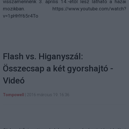
visszamennénk 3. április 14.-étől lesz látható a hazai
mozikban. https://www.youtube.com/watch?
v=1pHHY65r4To
Flash vs. Higanyszál:
Összecsap a két gyorshajtó -
Videó
Tompowell
|
2016 március 19. 16:36