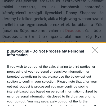
Olykor kifejezetten érdekes és szórakoztató videókat
találni netszerte, és az ismahawk csatornája
kétségtelenül szolgál ilyenekkel. Danny Shephard és
Jeremy Le lelkes geekek, akik a Nightwing websorozatuk
mellett már egymásnak eresztették korábban a Zöld
Íjászt és Sólyomszemet, valamint
Deadpoolt
és... ööö...
Deadpoolt, mármint az igazit, akit nem rég Ryan
Reynolds megformálásában is láthattunk a vásznakon,
és a 2009-es, X-Men: Kezdetek - Farkas bélit is, akit...
puliwood.hu -
Do Not Process My Personal
ööö... Ryan Reynolds játszott. Szintén. Legutóbbi
Information
videójuk még karácsony előtt került fel a világhálóra, de
csak most kezd igazán különálló életet élni, amelyben a
If you wish to opt-out of the sale, sharing to third parties, or
processing of your personal or sensitive information for
Skarlát Gyorshajtó, azaz
Flash
, és Higanyszál (az
Ultron
targeted advertising by us, please use the below opt-out
kora
féle) futnak versenyt egymással. A rajongói
section to confirm your selection. Please note that after your
kivitelezés és olcsóság ellenére bámulatos a
opt-out request is processed you may continue seeing
megvalósítás (khm...
Pannónia kapitány
), tele temérdek
interest-based ads based on personal information utilized by
utalással a sorozatra és a filmre, emellett még izgalmas
us or personal information disclosed to third parties prior to
is, nem kevésbé az, ahogy maga a kis epizód készült.
your opt-out. You may separately opt-out of the further