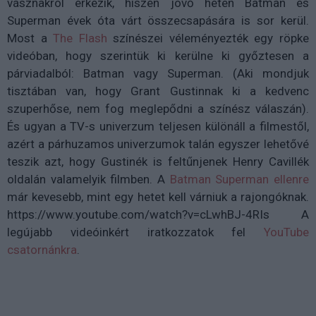
vásznakról érkezik, hiszen jövő héten Batman és
Superman évek óta várt összecsapására is sor kerül.
Most a
The Flash
színészei véleményezték egy röpke
videóban, hogy szerintük ki kerülne ki győztesen a
párviadalból: Batman vagy Superman. (Aki mondjuk
tisztában van, hogy Grant Gustinnak ki a kedvenc
szuperhőse, nem fog meglepődni a színész válaszán).
És ugyan a TV-s univerzum teljesen különáll a filmestől,
azért a párhuzamos univerzumok talán egyszer lehetővé
teszik azt, hogy Gustinék is feltűnjenek Henry Cavillék
oldalán valamelyik filmben. A
Batman Superman ellenre
már kevesebb, mint egy hetet kell várniuk a rajongóknak.
https://www.youtube.com/watch?v=cLwhBJ-4RIs A
legújabb videóinkért iratkozzatok fel
YouTube
csatornánkra
.