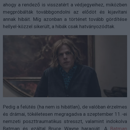
ahogy a rendező is visszatért a védjegyeihez, miközben
megpróbálták továbbgondolni az elődöt és kijavítani
annak hibáit. Míg azonban a történet tovább gördítése
hellyel-közzel sikerült, a hibák csak hatványozódtak.
Pedig a felütés (ha nem is hibátlan), de valóban érzelmes
és drámai, tökéletesen megragadva a szeptember 11.-ei
nemzeti poszttraumatikus stresszt, valamint indokolva
Batman és ezáltal Bruce Wayne haragját. A
Batman