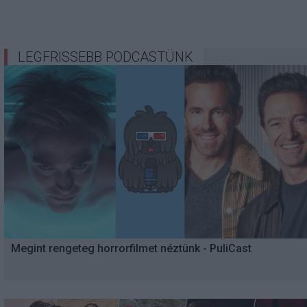
LEGFRISSEBB PODCASTÜNK
Megint rengeteg horrorfilmet néztünk - PuliCast