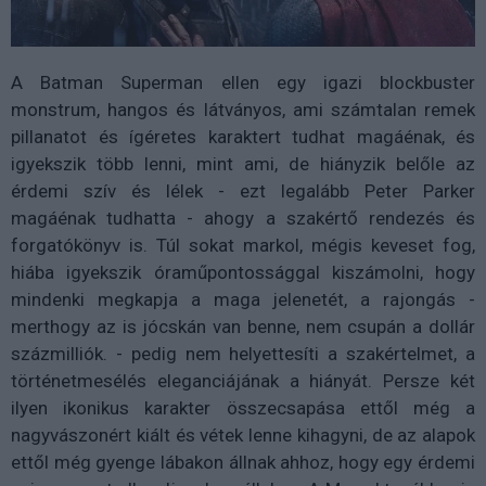
A Batman Superman ellen egy igazi blockbuster
monstrum, hangos és látványos, ami számtalan remek
pillanatot és ígéretes karaktert tudhat magáénak, és
igyekszik több lenni, mint ami, de hiányzik belőle az
érdemi szív és lélek - ezt legalább Peter Parker
magáénak tudhatta - ahogy a szakértő rendezés és
forgatókönyv is. Túl sokat markol, mégis keveset fog,
hiába igyekszik óraműpontossággal kiszámolni, hogy
mindenki megkapja a maga jelenetét, a rajongás -
merthogy az is jócskán van benne, nem csupán a dollár
százmilliók. - pedig nem helyettesíti a szakértelmet, a
történetmesélés eleganciájának a hiányát. Persze két
ilyen ikonikus karakter összecsapása ettől még a
nagyvászonért kiált és vétek lenne kihagyni, de az alapok
ettől még gyenge lábakon állnak ahhoz, hogy egy érdemi