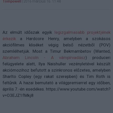
Tompowell
|
2016 március 16. 11:48
Az elmúlt időszak egyik
legizgalmasabb projektjének
érkezik
a Hardcore Henry, amelyben a szokásos
akciófilmes kliséket végig belső nézetből (POV)
szemlélhetjük. Most a Timur Bekmambetov (Wanted,
Abraham Lincoln - A vámpírvadász
) produceri
felügyelete alatt, Ilya Naishuller vezényletével készült
akciómozihoz befutott a szinkronos előzetes, amelyben
Sharlto Copley (egy rakat szerepben) és Tim Roth is
feltűnik. A hazai bemutató a világpremierrel egy időben,
április 7.-én esedékes. https://www.youtube.com/watch?
v=O3EJZ1fMkj8