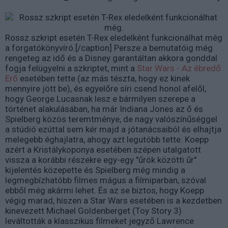
Rossz szkript esetén T-Rex eledelként funkcionálhat még
a forgatókönyvíró.[/caption] Persze a bemutatóig még
rengeteg az idő és a Disney garantáltan akkora gonddal
fogja felügyelni a szkriptet, mint a
Star Wars - Az ébredő
Erő
esetében tette (az más tészta, hogy ez kinek
mennyire jött be), és egyelőre síri csend honol afelől,
hogy George Lucasnak lesz e bármilyen szerepe a
történet alakulásában, ha már Indiana Jones az ő és
Spielberg közös teremtménye, de nagy valószínűséggel
a stúdió ezúttal sem kér majd a jótanácsaiból és elhajtja
melegebb éghajlatra, ahogy azt legutóbb tette. Koepp
azért a Kristálykoponya esetében szépen utalgatott
vissza a korábbi részekre egy-egy "űrök közötti űr"
kijelentés közepette és Spielberg még mindig a
legmegbízhatóbb filmes mágus a filmiparban, szóval
ebből még akármi lehet. És az se biztos, hogy Koepp
végig marad, hiszen a Star Wars esetében is a kezdetben
kinevezett Michael Goldenberget (Toy Story 3)
leváltották a klasszikus filmeket jegyző Lawrence