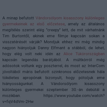
A minap befutott
Vándorsólyom kisasszony különleges
gyermekeinek az első előzetese
, amely az általános
megítélés szerint elég "creepy" lett, de mit várhatnánk
Tim Burtontől, akinek eme filmje kapcsán sokan a
visszatérését várják? Mondjuk ehhez mi még mindig
nagyon hiányoljuk Danny Elfmant a stábból, de lehet,
hogy elég volt neki idén az
Alice Tükörországban
kapcsán legendás barátjából. A múltkórról még
adósotok voltunk egy poszterrel, és most az InterCom
jóvoltából máris befutott szinkronos előzetesnek hála
tökéletes apropónak bizonyult, hogy pótoljuk eme
hiányosságunkat. A Vándorsólyom kisasszony
különleges gyermekei szeptember 30.-án debütál a
mozikban. https://www.youtube.com/watch?
v=fqV4dVm-2Hw