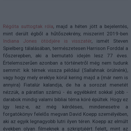
Régóta suttogtak róla
, majd a héten jött a bejelentés,
mint derült égből a hűtőszekrény, miszerint 2019-ben
Indiana Jones ötödjére is visszatér
, ismét Steven
Spielberg tálalásában, természetesen Harrison Forddal a
főszerepben, aki a bemutató idején lesz 77 éves.
Értelemszerűen azonban a történetről még nem tudunk
semmit: kik térnek vissza például (Sallahnak örülnénk),
vagy hogy mely ereklye körül kering majd a (már nem is
annyira) Fiatalúr kalandja, de ha a sorozat menetét
nézzük, a páratlan számú - és egyébként sokkal jobb -
darabok mindig valami bibliai téma köré épültek. Hogy ez
így lesz-e, az még kérdéses, mindenesetre a
forgatókönyv felelős megvan David Koepp személyében,
aki az egyik legnagyobb lutri ilyen téren. Koepp az elmúlt
években olyan filmeknek a szkriptjéért felelt, mint az