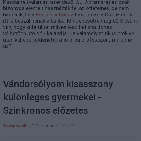
Kasdanre (valamint a rendező J.J. Abramsre) és csak
bizonyos elemeit használták fel az ötleteinek, de nem
bánnánk, ha a
Kémek hídjához
hasonlóan a Coen-tesók
itt is beszállnának a buliba. Mindenesetre még bő 3 évünk
van, hogy kiderüljön milyen lesz Indiana Jones -
vélhetően utolsó - kalandja. Ha valamely mitikus ereklye
után kellene küldenetek a jó öreg professzort, mi lenne
az?
Vándorsólyom kisasszony
különleges gyermekei -
Szinkronos előzetes
Tompowell
|
2016 március 18. 17:21