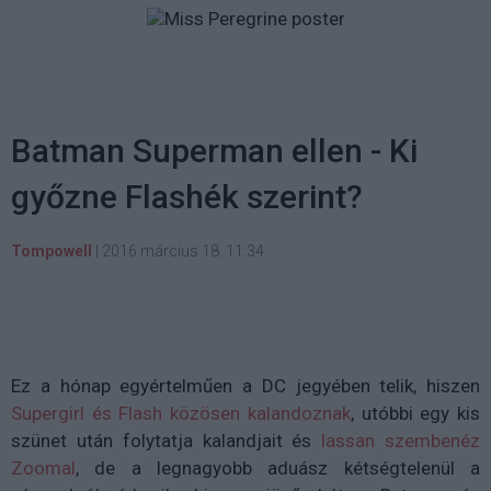
Batman Superman ellen - Ki
győzne Flashék szerint?
Tompowell
|
2016 március 18. 11:34
Ez a hónap egyértelműen a DC jegyében telik, hiszen
Supergirl és Flash közösen kalandoznak
, utóbbi egy kis
szünet után folytatja kalandjait és
lassan szembenéz
Zoomal
, de a legnagyobb aduász kétségtelenül a