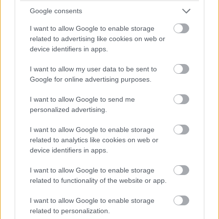
rajongók. Dylan OBrien, a Teen Wolf sztárja, és egyben a
Google consents
trilógia főszereplője, akit sokáig szintén
emlegettek
I want to allow Google to enable storage
Pókember szerepére
súlyosan megsérült a young-adult
related to advertising like cookies on web or
sci-fi legújabb részének a forgatása alatt Vancouverben,
device identifiers in apps.
Kanadában. Egy félresikerült akciójelenet forgatása
közben egy autó elütötte és több csontja is eltört.
I want to allow my user data to be sent to
Azonnal kórházba szállították a fiatal színészt, a
Google for online advertising purposes.
forgatást pedig leállították. Ahogy azt viszont nemrég a
I want to allow Google to send me
filmek alapjául szolgáló regények írója, James Dashner
personalized advertising.
egy tweetben közölte, szerencsére az ifjú színész nem
szenvedett életveszélyes sérüléseket. Az útvesztő:
I want to allow Google to enable storage
related to analytics like cookies on web or
Halálkúra - amely csodával határos módon nem két
device identifiers in apps.
részre bontva érkezik - bemutatója 2017. február 17-én
lenne esedékes, de OBrien sérülése és a forgatás
I want to allow Google to enable storage
leállása miatt lehet, hogy a gyártó 20th Century
related to functionality of the website or app.
Fox arrébb tolja majd a premiert. A színésznek innen a
I want to allow Google to enable storage
távolból is mihamarabbi felépülést kívánunk!
related to personalization.