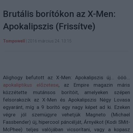
Brutális borítókon az X-Men:
Apokalipszis (Frissítve)
Tompowell
|
2016 március 24. 13:15
Alighogy befutott az X-Men: Apokalipszis új... ööö...
apokaliptikus előzetese
, az Empire magazin máris
közzétette mutánsos borítóit, amelyeken szépen
felsorakozik az X-Men és Apokalipszis Négy Lovasa
egyaránt, míg a 9 borító egy nagy képet ad ki. Ezeken
végre jól szemügyre vehetjük Magneto (Michael
Fassbender) új, hipercool páncélját, Árnyékot (Kodi SMit-
McPhee) teljes valójában vicsorítani, vagy a kopasz