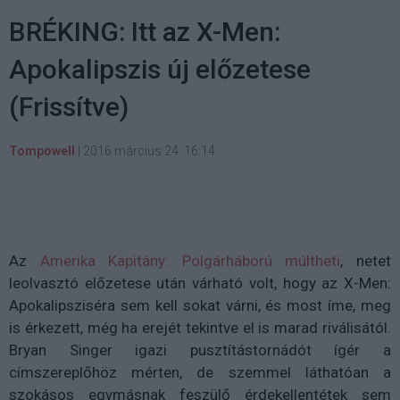
BRÉKING: Itt az X-Men:
Apokalipszis új előzetese
(Frissítve)
Tompowell
|
2016 március 24. 16:14
Az
Amerika Kapitány: Polgárháború múltheti
, netet
leolvasztó előzetese után várható volt, hogy az X-Men:
Apokalipsziséra sem kell sokat várni, és most íme, meg
is érkezett, még ha erejét tekintve el is marad riválisától.
Bryan Singer igazi pusztítástornádót ígér a
címszereplőhöz mérten, de szemmel láthatóan a
szokásos egymásnak feszülő érdekellentétek sem