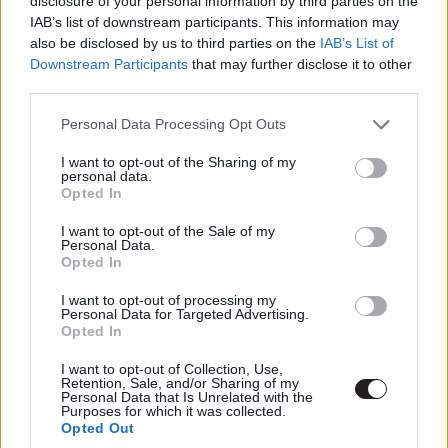
disclosure of your personal information by third parties on the
Nektek hogy tetszik a végeredmény? Szerintetek ki
IAB’s list of downstream participants. This information may
győzne? https://www.youtube.com/watch?v=VwcQY-
also be disclosed by us to third parties on the
IAB’s List of
d0I_g https://www.youtube.com/watch?v=-E56fb9oMKA
Downstream Participants
that may further disclose it to other
third parties.
Please note that this website/app uses one or more Google
Personal Data Processing Opt Outs
services and may gather and store information including but
not limited to your visit or usage behaviour. You may click to
I want to opt-out of the Sharing of my
personal data.
grant or deny consent to Google and its third-party tags to
Súlyosan megsérült Az
Opted In
use your data for below specified purposes in below Google
consent section.
útvesztő sztárja
I want to opt-out of the Sale of my
Personal Data.
Opted In
Tompowell
|
2016 március 19. 11:46
I want to opt-out of processing my
Personal Data for Targeted Advertising.
Opted In
I want to opt-out of Collection, Use,
Retention, Sale, and/or Sharing of my
Personal Data that Is Unrelated with the
Éppen zajlik Az útvesztő-trilógia záróakkordjának, a
Purposes for which it was collected.
Opted Out
Halálkúrának a forgatása, máris a szívükhöz kaptak a