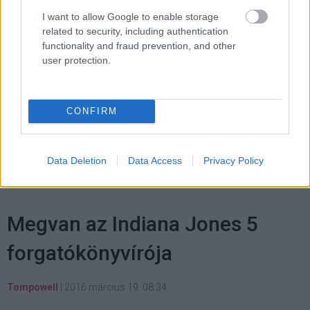
I just want to let everyone know that yes, Dylan
I want to allow Google to enable storage
was hurt, but that he’s going to be okay. Not life
related to security, including authentication
threatening in any way.
functionality and fraud prevention, and other
— James Dashner (@jamesdashner)
2016. március 18.
user protection.
Production is postponed but certainly not cancelled. All
that matters now is that Dylan recovers. We love you,
CONFIRM
Dylan!!! — James Dashner (@jamesdashner)
2016.
március 18.
Data Deletion
Data Access
Privacy Policy
Megvan az Indiana Jones 5
forgatókönyvírója
Tompowell
|
2016 március 19. 08:34