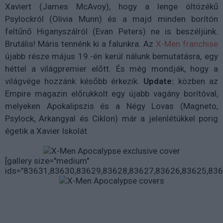
Xaviert (James McAvoy), hogy a lenge öltözékű
Psylockról (Olivia Munn) és a majd minden borítón
feltűnő Higanyszálról (Evan Peters) ne is beszéljünk.
Brutális! Máris tennénk ki a falunkra. Az
X-Men franchise
újabb része május 19.-én kerül nálunk bemutatásra, egy
héttel a világpremier előtt. És még mondják, hogy a
világvége hozzánk később érkezik.
Update:
közben az
Empire magazin előrukkolt egy újabb vagány borítóval,
melyeken Apokalipszis és a Négy Lovas (Magneto,
Psylock, Arkangyal és Ciklon) már a jelenlétükkel porig
égetik a Xavier Iskolát.
[gallery size="medium"
ids="83631,83630,83629,83628,83627,83626,83625,836