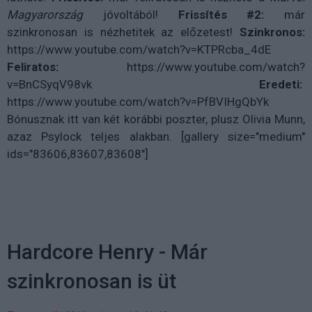
Magyarország
jóvoltából!
Frissítés #2:
már
szinkronosan is nézhetitek az előzetest!
Szinkronos:
https://www.youtube.com/watch?v=KTPRcba_4dE
Feliratos:
https://www.youtube.com/watch?
v=BnCSyqV98vk
Eredeti:
https://www.youtube.com/watch?v=PfBVIHgQbYk
Bónusznak itt van két korábbi poszter, plusz Olivia Munn,
azaz Psylock teljes alakban. [gallery size="medium"
ids="83606,83607,83608"]
Hardcore Henry - Már
szinkronosan is üt