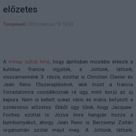
előzetes
Tompowell
|
2016 március 19. 16:54
A
minap adtuk hírül
, hogy áprilisban mozikba érkezik a
kultikus francia vígjáték, a Jöttünk, láttunk,
visszamennénk 3. része, ezúttal is Christian Clavier és
Jean Reno főszereplésével, akik most a francia
forradalomra csodálkoznak rá úgy, mint borjú az új
kapura. Nem is kellett sokat várni és máris befutott a
szinkronos előzetes. Ebből úgy tűnik, hogy Jacquee-
Foches ezúttal is Józsa Imre hangján hozza a
bumburnyákot, ahogy Jean Reno is Berzsenyi Zoltán
orgánumán szólal majd meg. A Jöttünk, láttunk,