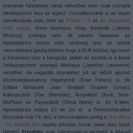
merülnek feledésbe, tehát vélhetően nem csak szimpla
látványpornó lesz az egész. Csodálkoznánk is az olyan
remekművek után, mint az
X-Men 1-2
és
Az eljövendő
múlt napjai
. Annyi bizonyos, hogy Xavierék (James
McAvoy) szénája nem áll valami fényesen és
Apokalipszis vizitje után szükség lesz az iskola
renoválására (pedig kétlem, hogy a KLIK küldte), így most
a fiatalokon lesz a hangsúly, akiket az ezúttal is a kissé
felduzzasztott szerepű Mistique (Jennifer Lawrence)
vezethet, de nagyobb szerephez jut az előző epizód
közönségkedvence, Higanyszál (Evan Peters) is, de
többet láthatunk Jean Greyből (Sophie Turner),
Küklopszból (Tye Sheridan), Árnyékból (Kodi Smit-
McPhee) és Psylockból (Olivia Munn) is. Az X-Men:
Apokalipszis május 27.-én jön el a filmszínházakba
(hozzánk már 19.-én), a címszerepben pedig a
Star Wars
- Az ébredő Erő
vagány pilótája, Oscar Isaac lesz majd
látható.
Frissítés:
már feliratosan is nézhető a
Marvel