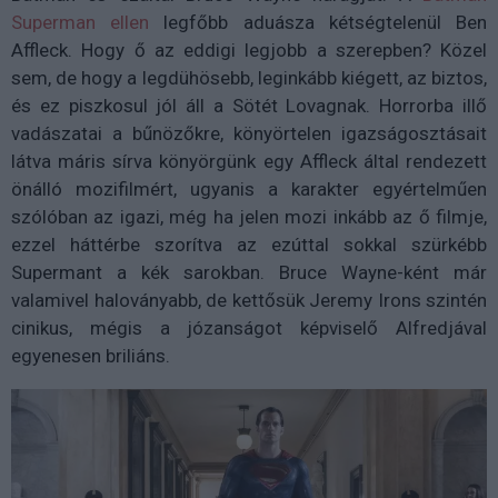
Superman ellen
legfőbb aduásza kétségtelenül Ben
Affleck. Hogy ő az eddigi legjobb a szerepben? Közel
sem, de hogy a legdühösebb, leginkább kiégett, az biztos,
és ez piszkosul jól áll a Sötét Lovagnak. Horrorba illő
vadászatai a bűnözőkre, könyörtelen igazságosztásait
látva máris sírva könyörgünk egy Affleck által rendezett
önálló mozifilmért, ugyanis a karakter egyértelműen
szólóban az igazi, még ha jelen mozi inkább az ő filmje,
ezzel háttérbe szorítva az ezúttal sokkal szürkébb
Supermant a kék sarokban. Bruce Wayne-ként már
valamivel haloványabb, de kettősük Jeremy Irons szintén
cinikus, mégis a józanságot képviselő Alfredjával
egyenesen briliáns.