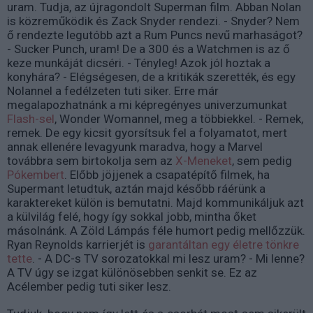
uram. Tudja, az újragondolt Superman film. Abban Nolan
is közreműködik és Zack Snyder rendezi. - Snyder? Nem
ő rendezte legutóbb azt a Rum Puncs nevű marhaságot?
- Sucker Punch, uram! De a 300 és a Watchmen is az ő
keze munkáját dicséri. - Tényleg! Azok jól hoztak a
konyhára? - Elégségesen, de a kritikák szerették, és egy
Nolannel a fedélzeten tuti siker. Erre már
megalapozhatnánk a mi képregényes univerzumunkat
Flash-sel
, Wonder Womannel, meg a többiekkel. - Remek,
remek. De egy kicsit gyorsítsuk fel a folyamatot, mert
annak ellenére levagyunk maradva, hogy a Marvel
továbbra sem birtokolja sem az
X-Meneket
, sem pedig
Pókembert
. Előbb jöjjenek a csapatépítő filmek, ha
Supermant letudtuk, aztán majd később ráérünk a
karaktereket külön is bemutatni. Majd kommunikáljuk azt
a külvilág felé, hogy így sokkal jobb, mintha őket
másolnánk. A Zöld Lámpás féle humort pedig mellőzzük.
Ryan Reynolds karrierjét is
garantáltan egy életre tönkre
tette
. - A DC-s TV sorozatokkal mi lesz uram? - Mi lenne?
A TV úgy se izgat különösebben senkit se. Ez az
Acélember pedig tuti siker lesz.