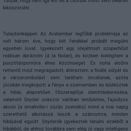
Tudjuk, hogy nem így lett és a csorbát most sem sikerült
kiköszörülni.
Tulajdonképpen Az Acélember legfőbb problémája az
volt három éve, hogy két fenékkel próbált megülni
egyetlen lovat. Igyekezett egy idejétmúlt szuperhőst
reálisan ábrázolni (á la Nolan), és közben kielégíteni a
pusztításpornóra éhes közönséget. És noha elsőre
rettentő mód megragadott, átéreztem a finálé súlyát és
a városrombolást sem találtam öncélúnak, azóta
jócskán megkopott a fénye a szememben és kiütköztek
a hibái, alapvetően főszereplője identitáskeresése,
valamint Snyder sokszor valóban lendületes, fajsúlyos
akciói (a smallville-i zúzás zseniális) mind a mai napig
szerethető alkotássá teszik a számomra, minden
hibájával együtt. Snyderék igyekeztek tanulni ezekből a
hibákból, de ahhoz továbbra sem elég jó vagy intelligens