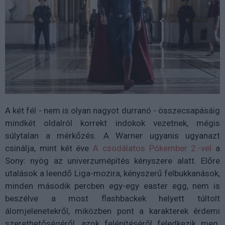
A két fél - nem is olyan nagyot durranó - összecsapásáig
mindkét oldalról korrekt indokok vezetnek, mégis
súlytalan a mérkőzés. A Warner ugyanis ugyanazt
csinálja, mint két éve
A csodálatos Pókember 2.-vel
a
Sony: nyög az univerzumépítés kényszere alatt. Előre
utalások a leendő Liga-mozira, kényszerű felbukkanások,
minden második percben egy-egy easter egg, nem is
beszélve a most flashbackek helyett túltolt
álomjelenetekről, miközben pont a karakterek érdemi
szerethetőségéről, azok felépítéséről feledkezik meg.