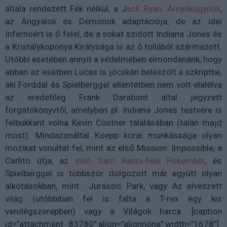
általa rendezett Fék nélkül, a J
ack Ryan: Árnyékügynök
,
az Angyalok és Démonok adaptációja, de az idei
Infernoért is ő felel, de a sokat szidott Indiana Jones és
a Kristálykoponya Királysága is az ő tollából származott.
Utóbbi esetében annyit a védelmében elmondanánk, hogy
abban az esetben Lucas is jócskán beleszólt a szkriptbe,
aki Forddal és Spielberggel ellentétben nem volt elalélva
az eredetileg Frank Darabont által jegyzett
forgatókönyvtől, amelyben pl. Indiana Jones testvére is
felbukkant volna Kevin Costner tálalásában (talán majd
most). Mindazonáltal Koepp korai munkássága olyan
mozikat vonultat fel, mint az első Mission: Impossible, a
Carlito útja, az
első Sam Raimi-féle Pókember
, és
Spielberggel is többször dolgozott már együtt olyan
alkotásokban, mint Jurassic Park, vagy Az elveszett
világ (utóbbiban fel is falta a T-rex egy kis
vendégszerepben) vagy a Világok harca. [caption
id="attachment_83780" align="alignnone" width="1678"]