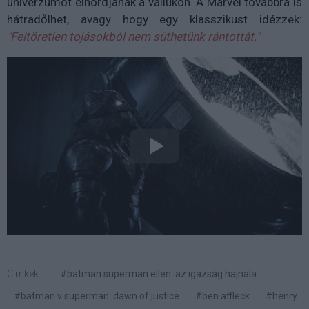
univerzumot elhordjanak a vállukon. A Marvel továbbra is
hátradőlhet, avagy hogy egy klasszikust idézzek:
"Feltöretlen tojásokból nem süthetünk rántottát."
Címkék:
#batman superman ellen: az igazság hajnala
#batman v superman: dawn of justice
#ben affleck
#henry