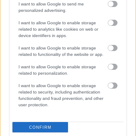
I want to allow Google to send me
5 cameo a Batman Superman
personalized advertising.
ellen - Az igazság hajnalában,
amikről nem (feltétlenül) tudtál
I want to allow Google to enable storage
related to analytics like cookies on web or
Hír
| 2016.06.12 20:00
device identifiers in apps.
A Batman Superman ellen
I want to allow Google to enable storage
bővítettje nem változtat a
related to functionality of the website or app.
minőségen
Hír
| 2016.06.06 18:50
I want to allow Google to enable storage
related to personalization.
Az önálló Batman-film rendkívül
eredeti lesz
I want to allow Google to enable storage
Hír
| 2016.06.03 12:35
related to security, including authentication
functionality and fraud prevention, and other
Előzetesen a bővített Batman
user protection.
Superman ellen
Hír
| 2016.06.02 21:10
CONFIRM
Szuperhős Oscar ellen: A