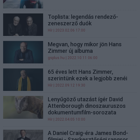
Toplista: legendás rendező-
zeneszerző duók
Hír
| 2023.02.06 17:00
Megvan, hogy mikor jön Hans
Zimmer új albuma
gsplus.hu
| 2022.10.11 06:00
65 éves lett Hans Zimmer,
szerintünk ezek a legjobb zenéi
Hír
| 2022.09.12 19:30
Lenyűgöző utazást ígér David
Attenborough dinoszauruszos
dokumentumfilm-sorozata
Hír
| 2022.04.05 10:00
A Daniel Craig-éra James Bond-
filmjei - Szerkesztőségi rangsor