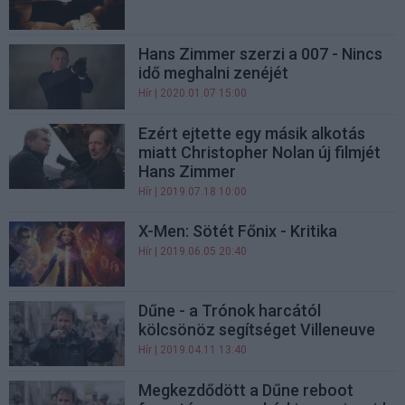
Hans Zimmer szerzi a 007 - Nincs
idő meghalni zenéjét
Hír
| 2020.01.07 15:00
Ezért ejtette egy másik alkotás
miatt Christopher Nolan új filmjét
Hans Zimmer
Hír
| 2019.07.18 10:00
X-Men: Sötét Főnix - Kritika
Hír
| 2019.06.05 20:40
Dűne - a Trónok harcától
kölcsönöz segítséget Villeneuve
Hír
| 2019.04.11 13:40
Megkezdődött a Dűne reboot