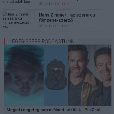
Hír
| 2010.11.01 13:34
Hans Zimmer - az ezerarcú
filmzene-szerző
Hír
| 2010.06.11 14:59
LEGFRISSEBB PODCASTÜNK
Megint rengeteg horrorfilmet néztünk - PuliCast