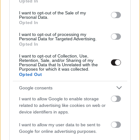
Opted In
use your data for below specified purposes in below Google
consent section.
Top 10 – Hans Zimmer legjobb
I want to opt-out of the Sale of my
Personal Data.
zenéi
Opted In
Hír
| 2017.03.25 20:00
I want to opt-out of processing my
Personal Data for Targeted Advertising.
Hans Zimmer Ben Affleck miatt
Opted In
fordított hátat a DC-nek
Hír
| 2017.03.17 21:00
I want to opt-out of Collection, Use,
Retention, Sale, and/or Sharing of my
Personal Data that Is Unrelated with the
Batman ellenszere - Filmzene
Purposes for which it was collected.
Opted Out
Hír
| 2017.03.05 17:00
Google consents
Tanulj Hans Zimmertől filmzenét
I want to allow Google to enable storage
szerezni!
related to advertising like cookies on web or
Hír
| 2016.11.21 10:00
device identifiers in apps.
Hans Zimmer szerezte a BBC
I want to allow my user data to be sent to
sorozatának zenéjét
Google for online advertising purposes.
Hír
| 2016.10.19 15:04