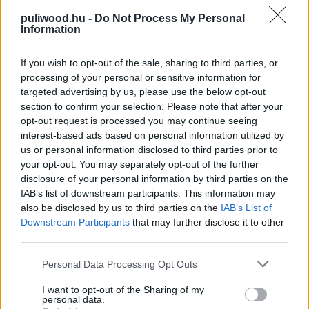
puliwood.hu -
Do Not Process My Personal
Egy falmászó szuperhős -
Information
Filmzene
Hír
| 2017.06.25 10:00
If you wish to opt-out of the sale, sharing to third parties, or
processing of your personal or sensitive information for
Hans Zimmer Live - másodszor is
targeted advertising by us, please use the below opt-out
Budapesten
section to confirm your selection. Please note that after your
Hír
| 2017.06.07 21:00
opt-out request is processed you may continue seeing
interest-based ads based on personal information utilized by
Így hangzik a Batman témájú Hans
us or personal information disclosed to third parties prior to
Zimmer koncert
your opt-out. You may separately opt-out of the further
Hír
| 2017.04.26 09:00
disclosure of your personal information by third parties on the
IAB’s list of downstream participants. This information may
Nyerj jegyet Hans Zimmer
also be disclosed by us to third parties on the
IAB’s List of
koncertjére! (LEZÁRVA)
Downstream Participants
that may further disclose it to other
Hír
| 2017.04.24 20:00
third parties.
Please note that this website/app uses one or more Google
Wonder Woman - hiányozni fog a
Personal Data Processing Opt Outs
services and may gather and store information including but
filmből Zimmer ütős zenei
not limited to your visit or usage behaviour. You may click to
I want to opt-out of the Sharing of my
motívuma
personal data.
grant or deny consent to Google and its third-party tags to
Hír
| 2017.04.12 10:20