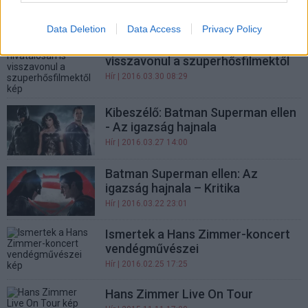
bareszság hajnala - Filmzene
Hír
| 2016.04.03 18:00
Data Deletion
Data Access
Privacy Policy
Hans Zimmer hivatalosan is
visszavonul a szuperhősfilmektől
Hír
| 2016.03.30 08:29
Kibeszélő: Batman Superman ellen
- Az igazság hajnala
Hír
| 2016.03.27 14:00
Batman Superman ellen: Az
igazság hajnala – Kritika
Hír
| 2016.03.22 23:01
Ismertek a Hans Zimmer-koncert
vendégművészei
Hír
| 2016.02.25 17:25
Hans Zimmer Live On Tour