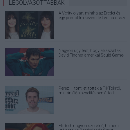
LEGOLVASOTTABBAK
A Verity olyan, mintha az Eredet és
egy pornófilm keveredett volna össze
Nagyon úgy fest, hogy elkaszálták
David Fincher amerikai Squid Game-
sorozatát
Perez Hiltont letiltották a TikTokról,
miután élő közvetítésben ártott
magának
Eli Roth nagyon szeretné, ha nem