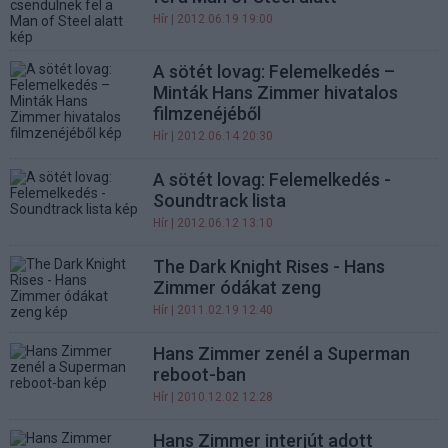
Hír
| 2012.06.19 19:00
A sötét lovag: Felemelkedés –
Minták Hans Zimmer hivatalos
filmzenéjéből
Hír
| 2012.06.14 20:30
A sötét lovag: Felemelkedés -
Soundtrack lista
Hír
| 2012.06.12 13:10
The Dark Knight Rises - Hans
Zimmer ódákat zeng
Hír
| 2011.02.19 12:40
Hans Zimmer zenél a Superman
reboot-ban
Hír
| 2010.12.02 12:28
Hans Zimmer interjút adott