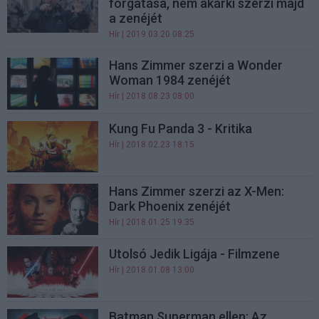
forgatása, nem akárki szerzi majd
a zenéjét
Hír
| 2019.03.20 08:25
Hans Zimmer szerzi a Wonder
Woman 1984 zenéjét
Hír
| 2018.08.23 08:00
Kung Fu Panda 3 - Kritika
Hír
| 2018.02.23 18:15
Hans Zimmer szerzi az X-Men:
Dark Phoenix zenéjét
Hír
| 2018.01.25 19:35
Utolsó Jedik Ligája - Filmzene
Hír
| 2018.01.08 13:00
Batman Superman ellen: Az