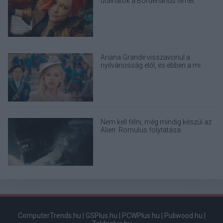
utálnátok a Borderlands filmet
Ariana Grande visszavonul a
nyilvánosság elől, és ebben a mi
felelősségünk is benne van
Nem kell félni, még mindig készül az
Alien: Romulus folytatása
ComputerTrends.hu
|
GSPlus.hu
|
PCWPlus.hu
|
Puliwood.hu
|