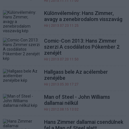
Hír
| 2015.11.11 17:00
Különvélemény: Hans Zimmer,
avagy a zenebirodalom visszavág
Hír
| 2013.07.23 11:25
Comic-Con 2013: Hans Zimmer
szerzi A csodálatos Pókember 2
zenéjét
Hír
| 2013.07.20 11:50
Hallgass bele Az acélember
zenéjébe
Hír
| 2013.05.30 17:27
Man of Steel - John Williams
dallamai nélkül
Hír
| 2012.08.15 13:02
Hans Zimmer dallamai csendülnek
fel a Man of Steel alatt