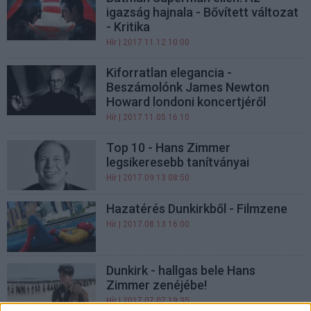
igazság hajnala - Bővített változat
- Kritika
Hír
| 2017.11.12 10:00
Kiforratlan elegancia -
Beszámolónk James Newton
Howard londoni koncertjéről
Hír
| 2017.11.05 16:10
Top 10 - Hans Zimmer
legsikeresebb tanítványai
Hír
| 2017.09.13 08:50
Hazatérés Dunkirkből - Filmzene
Hír
| 2017.08.13 16:00
Dunkirk - hallgas bele Hans
Zimmer zenéjébe!
Hír
| 2017.07.07 19:35