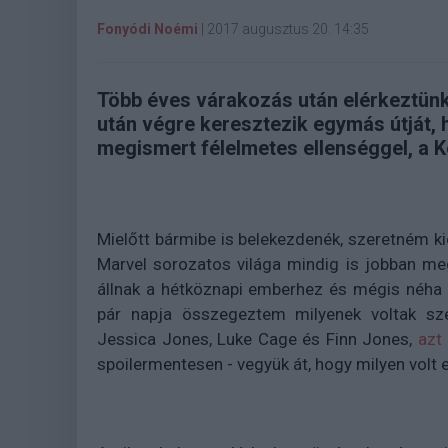
Fonyódi Noémi
|
2017 augusztus 20. 14:35
Több éves várakozás után elérkeztünk 
után végre keresztezik egymás útját,
megismert félelmetes ellenséggel, a K
Mielőtt bármibe is belekezdenék, szeretném k
Marvel sorozatos világa mindig is jobban me
állnak a hétköznapi emberhez és mégis néha 
pár napja összegeztem milyenek voltak szer
Jessica Jones, Luke Cage és Finn Jones,
azt 
spoilermentesen - vegyük át, hogy milyen volt 