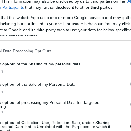
. This information may also be disclosed by us to third parties on the
IA
z, mert ez a helyes, bár Jessica esetében nem vagyok
Participants
that may further disclose it to other third parties.
 száll be a buliba. Az erejük és hírnevük szerencsére
choz és nem érződnek feleslegesnek, ráadásul Jessica
 that this website/app uses one or more Google services and may gath
including but not limited to your visit or usage behaviour. You may click 
 a dialógusok többségében viszont kimerül annyiban,
 to Google and its third-party tags to use your data for below specifi
ség és képtelenség. Az ő karakterével amúgy sem tudtak
ogle consent section.
öbbieket, az a fickó, aki túlél egy erősebb ütést és
 A többiekre szerencsére mind ráéreztek az írók, Iron
l Data Processing Opt Outs
ját sorozatában és összességében a hozott anyagból
olgoztak.
o opt-out of the Sharing of my personal data.
In
o opt-out of the Sale of my Personal Data.
 minden, de szerencsére a négy hős remekül helyt állt
In
gymással a merőben különböző stílusokat. Ahogy minden
k között, nem is kicsik és hallgatólagos megegyezés
to opt-out of processing my Personal Data for Targeted
 mindenki megy a maga útjára, ha nem muszáj, soha nem
ing.
In
k magukat Defendereknek, vagy igazi csapatnak, ami azt
 történetesen ugyanazzal a gonosszal találták szembe
o opt-out of Collection, Use, Retention, Sale, and/or Sharing
ersonal Data that Is Unrelated with the Purposes for which it
nilyen problémákkal küzd, mint ők, csak sokkal régebb
lected.