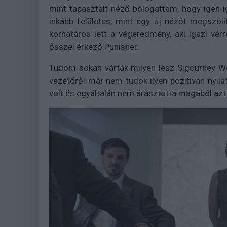
mint tapasztalt néző bólogattam, hogy igen-
inkább felületes, mint egy új nézőt megszólí
korhatáros lett a végeredmény, aki igazi vérr
ősszel érkező Punisher.
Tudom sokan várták milyen lesz Sigourney Wea
vezetőről már nem tudok ilyen pozitívan nyila
volt és egyáltalán nem árasztotta magából azt a