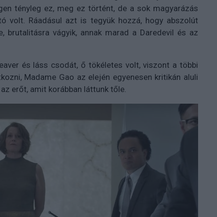
igen tényleg ez, meg ez történt, de a sok magyarázás
tó volt. Ráadásul azt is tegyük hozzá, hogy abszolút
e, brutalitásra vágyik, annak marad a Daredevil és az
ver és láss csodát, ő tökéletes volt, viszont a többi
tkozni, Madame Gao az elején egyenesen kritikán aluli
z erőt, amit korábban láttunk tőle.