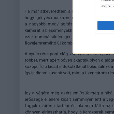
authenti
Ha már átkeveredtem a látványhoz, fontos meg
hogy igényes munka, nem öt forintot és öt pe
a nagyobb megvilágítással rendelkező jelen
kamerát az eseményekhez, hogy nehezen kiv
ezek domináltak és igen, volt egy ütős one-shot 
figyelemreméltó új kombinációt.
A nyolc rész pont elég volt erre a nem éppen
többet, mert azért bőven akadtak olyan dialóg
közepe felé kicsit indokolatlanul belassulnak a
így is dinamikusabb volt, mint a tizenhárom ré
Így a végére még azért említsük meg a hibáit
erőssége ellenére kicsit semmilyen lett a 
fogjuk számon tartani és aki nem látta az 
könnyen elriaszthatja, hogy a karakterek se