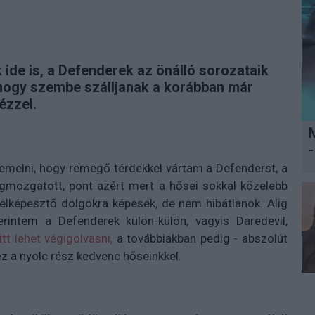
ide is, a Defenderek az önálló sorozataik
 hogy szembe szálljanak a korábban már
ézzel.
-
iemelni, hogy remegő térdekkel vártam a Defenderst, a
gmozgatott, pont azért mert a hősei sokkal közelebb
elképesztő dolgokra képesek, de nem hibátlanok. Alig
intem a Defenderek külön-külön, vagyis Daredevil,
itt lehet végigolvasni,
a továbbiakban pedig - abszolút
ez a nyolc rész kedvenc hőseinkkel.