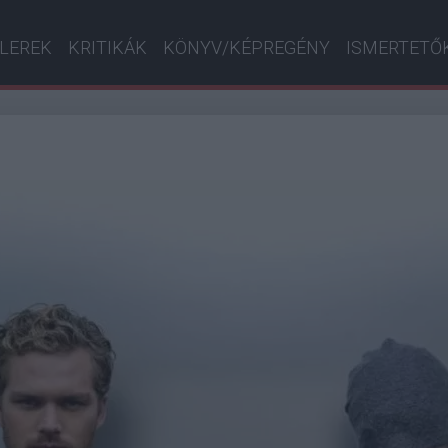
ILEREK
KRITIKÁK
KÖNYV/KÉPREGÉNY
ISMERTETŐ