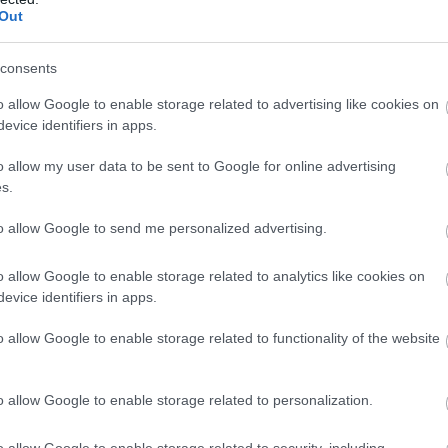
ült megoldani a köztük húzódó feszültségeket. Nehéz
Out
amikor mindegyikhez be van rendelve a folytatás.
consents
o allow Google to enable storage related to advertising like cookies on
evice identifiers in apps.
o allow my user data to be sent to Google for online advertising
s.
to allow Google to send me personalized advertising.
igazán jól. Még itt is, amikor egyedül szerepeltek a
 színek domináltak a jelenetekben a fények vagy a
o allow Google to enable storage related to analytics like cookies on
ulatot árasztott, ahogy minden egyes beállításról
evice identifiers in apps.
egy jelenet, amiben Jessica rohan fel a lépcsőkön és a
amikor azonban belép a csarnokba, vörösre váltanak és
o allow Google to enable storage related to functionality of the website
lettek kiválasztva a kosztümök is, Karen Page például
t, gyakran elrejtett piros elemekkel. Amikor viszont
o allow Google to enable storage related to personalization.
eszett és a helyét az egyszerűség vette át.
o allow Google to enable storage related to security, including