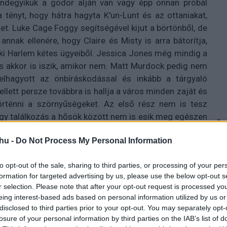
ndegyikük a gödör alján van vagy épp onnan próbál
 tényt, hogy hátra hagyta K'un-Lunt és az ottaniakat,
et. Luke Cage Foggy segítségével kijut a börtönből, de
nnak ellenére, hogy Claire és Misty is arra bátorítja,
ki Harlem kétes ügyeiből. Jessica Jones még mindig a
 és akkor is iszik, amikor nem. Matt Murdock pedig nem
 felhagyott az önbíráskodással és inkább a tárgyaló
lett persze továbbra is hallja a város minden zaját és
történni a szörnyűségeket. Az első rész nem is tesz
y találkozás a hősök között nem is esik meg egészen
da sodor a sors. A
rossz oldalon is bemutatkoznak a
hu -
Do Not Process My Personal Information
), akik szilárd elhatározással akarják megsemmisíteni
to opt-out of the sale, sharing to third parties, or processing of your per
formation for targeted advertising by us, please use the below opt-out s
r selection. Please note that after your opt-out request is processed y
yólag ez akár Daredevil és Iron Fist közös kalandja is
eing interest-based ads based on personal information utilized by us or
ervezetet, nekik van múltjuk vele, mondhatni személyes
disclosed to third parties prior to your opt-out. You may separately opt-
losure of your personal information by third parties on the IAB’s list of
sétlen véletlen folyamán keverednek bele a dolgokba,