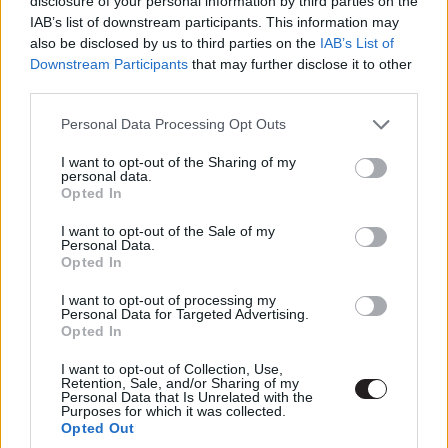
disclosure of your personal information by third parties on the
nagy nosztalgiabombát.
IAB’s list of downstream participants. This information may
also be disclosed by us to third parties on the
IAB’s List of
Ezt láttad már?
Downstream Participants
that may further disclose it to other
third parties.
Rengeteg hír, cikk és kritika vár ezen kívül is a
Please note that this website/app uses one or more Google
Personal Data Processing Opt Outs
Puliwoodon. Iratkozz fel a hírlevelünkre, mert
services and may gather and store information including but
kiválogatjuk neked azokat, amikről biztosan nem
not limited to your visit or usage behaviour. You may click to
I want to opt-out of the Sharing of my
personal data.
akarsz lemaradni.
grant or deny consent to Google and its third-party tags to
Opted In
use your data for below specified purposes in below Google
consent section.
I want to opt-out of the Sale of my
Personal Data.
Opted In
Kijelentem, hogy az
adatkezelési nyilatkozat
tartalmát
megismertem és azt elfogadom.
I want to opt-out of processing my
Personal Data for Targeted Advertising.
Opted In
Feliratkozom
I want to opt-out of Collection, Use,
Retention, Sale, and/or Sharing of my
Personal Data that Is Unrelated with the
Purposes for which it was collected.
A film rengeteg fan service-szel operál. Például rögtön
Opted Out
az elején kapunk az eredeti sorozatból egy jelenetet