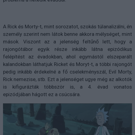
A Rick és Morty-t, mint sorozatot, szokás túlanalizálni, én
személy szerint nem látok benne akkora mélységet, mint
mások. Viszont az a jelenség feltűnő lett, hogy a
rajongótábor egyik része inkább látna epizódikus
felépítést az évadokban, ahol egymástól elszeparált
kalandokban láthatjuk Ricket és Moryt-t, a többi rajongót
pedig inkább érdekelné a fő cselekményszál, Evil Morty,
Rick nemezise, stb. Ezt a jelenséget ugye még az alkotók
is kifigurázták többször is, a 4. évad vonatos
epizódjában hágott ez a csúcsára.