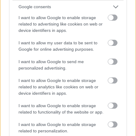
Monk első asszisztensével, Sharonával, hogy
Google consents
megalapozzanak a hangulatnak. Ezt követően pedig
I want to allow Google to enable storage
minden régi karakter visszatér: Natalie, aki most már
related to advertising like cookies on web or
sikeres ingatlanügynök Atlantában; Randy (Jason Gray-
device identifiers in apps.
Stanford), aki még mindig a rendőrségen dolgozik; és
I want to allow my user data to be sent to
persze Leeland Stottlemeyer százados is (Ted Levine),
Google for online advertising purposes.
aki azonban már otthagyta a rendőrséget, és egy
biztonsági cég főnökeként tevékenykedik. Fontosabb
I want to allow Google to send me
szerepben újoncként még itt lesz nekünk James Purefoy,
personalized advertising.
akinek jól áll a kicsit ripacs, kicsit meseszerű, Elon
I want to allow Google to enable storage
Muskra hajazó tech-milliárdos Rick Eden szerepe, akinek
related to analytics like cookies on web or
köze lehet a gyilkossághoz. Tony Shalhoub pedig úgy
device identifiers in apps.
bújt vissza ikonikus szerepébe, mintha nem is telt volna
el 10+ év: minden kis megmozdulása, a viselkedése,
I want to allow Google to enable storage
alakítása egy az egyben aranyat ér, nem lehet őt nem
related to functionality of the website or app.
imádni Monkként.
I want to allow Google to enable storage
related to personalization.