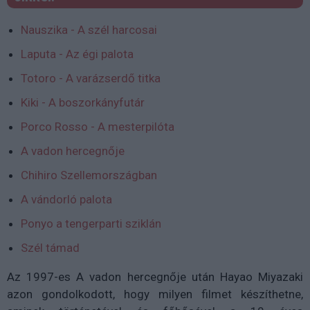
Nauszika - A szél harcosai
Laputa - Az égi palota
Totoro - A varázserdő titka
Kiki - A boszorkányfutár
Porco Rosso - A mesterpilóta
A vadon hercegnője
Chihiro Szellemországban
A vándorló palota
Ponyo a tengerparti sziklán
Szél támad
Az 1997-es A vadon hercegnője után Hayao Miyazaki
azon gondolkodott, hogy milyen filmet készíthetne,