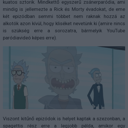
kuatos sztorik. Mindkettő egyszerű zsánerparódia, ami
mindig is jellemezte a Rick és Morty évadokat, de eme
két epizódban semmi többet nem raknak hozzá az
alkotók azon kívül, hogy kliséket nevetünk ki (amire nincs
is szükség erre a sorozatra, bármelyik YouTube
paródiavideó képes erre).
Viszont kitűnő epizódok is helyet kaptak a szezonban, a
spagettis rész erre a legjobb példa, amikor egy