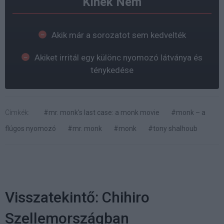
Kinek Nem
Akik már a sorozatot sem kedvelték
Akiket irritál egy különc nyomozó látványa és
ténykedése
Címkék:
#mr. monk's last case: a monk movie
#monk – a
flúgos nyomozó
#mr. monk
#monk
#tony shalhoub
Visszatekintő: Chihiro
Szellemországban