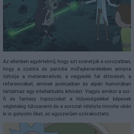
Az ellenben egyértelmű, hogy azt szeretjük a sorozatban,
hogy a szatíra és paródia műfajkeverékében annyira
túltolja a metanarratívát, a negyedik fal áttörését, a
referenciákat, aminek poénjaiban és alpári humorában
tartalmaz egy intellektuális kihívást. Vagyis amikor a sci-
fi és fantasy toposzokat a hülyeségeikkel képesek
végletekig túlcsavarni és a sorozat nihilista mivolta okán
ki is gúnyolni őket, az egyszerűen szórakoztató.