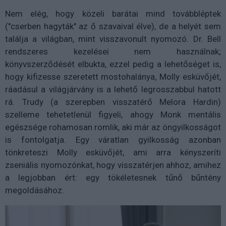
Nem elég, hogy közeli barátai mind továbbléptek
("cserben hagyták" az ő szavaival élve), de a helyét sem
találja a világban, mint visszavonult nyomozó. Dr. Bell
rendszeres kezelései nem használnak;
könyvszerződését elbukta, ezzel pedig a lehetőséget is,
hogy kifizesse szeretett mostohalánya, Molly esküvőjét,
ráadásul a világjárvány is a lehető legrosszabbul hatott
rá. Trudy (a szerepben visszatérő Melora Hardin)
szelleme tehetetlenül figyeli, ahogy Monk mentális
egészsége rohamosan romlik, aki már az öngyilkosságot
is fontolgatja. Egy váratlan gyilkosság azonban
tönkreteszi Molly esküvőjét, ami arra kényszeríti
zseniális nyomozónkat, hogy visszatérjen ahhoz, amihez
a legjobban ért: egy tökéletesnek tűnő bűntény
megoldásához.