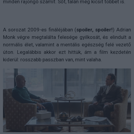
minden rajongó számít. Sőt, talán még kicsit többet is.
A sorozat 2009-es fináléjában (
spoiler, spoiler!
) Adrian
Monk végre megtalálta felesége gyilkosát, és elindult a
normális élet, valamint a mentális egészség felé vezető
úton. Legalábbis akkor ezt hittük, ám a film kezdetén
kiderül: rosszabb passzban van, mint valaha.