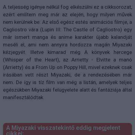
A teljesség igénye nélkül fog elkészülni ez a cikksorozat,
ezért említem meg már az elején, hogy milyen művek
nem kerülnek be. Az első egész estés animációs filmje, a
Cagliostro vára (Lupin III: The Castle of Cagliostro) egy
már ismert manga és anime karakter újabb kalandját
meséli el, ami nem annyira hordozza magán Miyazaki
kézjegyét. Illetve kimarad még A könyvek hercege
(Whisper of the Heart), az Arrietty - Elvitte a manó
(Arrietty) és a From Up on Poppy Hill, mivel ezeknek csak
írásában vett részt Miyazaki, de a rendezésében már
nem. De így is tíz film van még a listán, amelyek teljes
egészükben Miyazaki felügyelete alatt és fantáziája által
manifesztálódtak.
A Miyazaki visszatekintő eddig megjelent
cikkei: