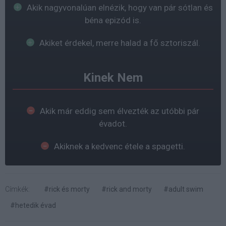
Akik nagyvonalúan elnézik, hogy van pár sótlan és
béna epizód is.
Akiket érdekel, merre halad a fő sztoriszál.
Kinek Nem
Akik már eddig sem élvezték az utóbbi pár
évadot.
Akiknek a kedvenc étele a spagetti.
Címkék:
#rick és morty
#rick and morty
#adult swim
#hetedik évad