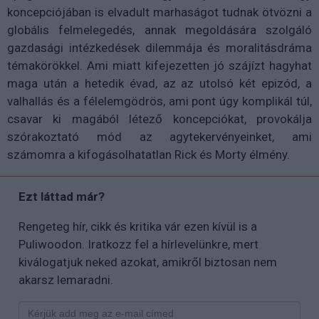
koncepciójában is elvadult marhaságot tudnak ötvözni a
globális felmelegedés, annak megoldására szolgáló
gazdasági intézkedések dilemmája és moralitásdráma
témakörökkel. Ami miatt kifejezetten jó szájízt hagyhat
maga után a hetedik évad, az az utolsó két epizód, a
valhallás és a félelemgödrös, ami pont úgy komplikál túl,
csavar ki magából létező koncepciókat, provokálja
szórakoztató mód az agytekervényeinket, ami
számomra a kifogásolhatatlan Rick és Morty élmény.
Ezt láttad már?
Rengeteg hír, cikk és kritika vár ezen kívül is a
Puliwoodon. Iratkozz fel a hírlevelünkre, mert
kiválogatjuk neked azokat, amikről biztosan nem
akarsz lemaradni.