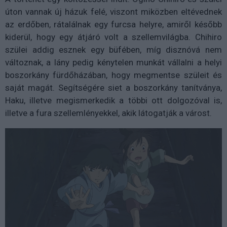
úton vannak új házuk felé, viszont miközben eltévednek
az erdőben, rátalálnak egy furcsa helyre, amiről később
kiderül, hogy egy átjáró volt a szellemvilágba. Chihiro
szülei addig esznek egy büfében, míg disznóvá nem
változnak, a lány pedig kénytelen munkát vállalni a helyi
boszorkány fürdőházában, hogy megmentse szüleit és
saját magát. Segítségére siet a boszorkány tanítványa,
Haku, illetve megismerkedik a többi ott dolgozóval is,
illetve a fura szellemlényekkel, akik látogatják a várost.