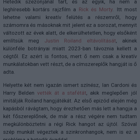
Hetedik szezonjánál tart, és az egyik, ha nem a
leghíresebb kortárs rajzfilm a
Rick és Morty
. Itt most
lehetne valami kreatív felütés a részemről, hogy
számomra és másoknak mit jelent ez a sorozat, mennyit
változott az évek alatt, de elkerülhetetlen, hogy elsőként
említsük meg
Justin Roiland eltávolítását
, akinek
különféle botrányai miatt 2023-ban távoznia kellett a
cégtől. Ez azért is fontos, mert ő nem csak a kreatív
munkálatokban vett részt, de a címszereplők hangját is ő
adta.
Helyette két nem igazán ismert színész, Ian Cardoni és
Harry Belden
vették át a stafétát
, akik meglepően jól
imitálják Roiland hangjátékát. Az első epizód elején még
kapásból rávágtam, hogy érezhetően más lett a hangja a
két főszereplőnek, de már a rész végére nem tudtam
megkülönböztetni a régi Rick hangot az újtól. Szóval
szép munkát végeztek a szinkronhangok, nem is ez a
probléma a hetedik évaddal.