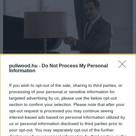
puliwood.hu -
Do Not Process My Personal
Information
Ez a 90 perces kaland nem árul zsákbamacskát: semmi
If you wish to opt-out of the sale, sharing to third parties, or
újdonsággal, világmegváltó dologgal nem fog szolgálni.
processing of your personal or sensitive information for
targeted advertising by us, please use the below opt-out
Pontosan azt adja majd a nézőnek, amiért bárki leülne
section to confirm your selection. Please note that after your
egy Monk-film elé: az anyasorozatra jellemző humort és
opt-out request is processed you may continue seeing
helyzetkomikumokat, ügyelve arra, hogy ne váljon
interest-based ads based on personal information utilized by
nevetséges karikatúrává az egész; a szokásos
us or personal information disclosed to third parties prior to
nyomozást és krimi-szálat; az ismerős arcokat és egy jó
your opt-out. You may separately opt-out of the further