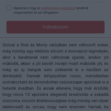
Kijelentem, hogy az
adatkezelési nyilatkozat
tartalmát
megismertem és azt elfogadom.
Feliratkozom
Szóval a Rick és Morty valójában nem változott sokat,
még mindig egy nihilista sitcom a koncepció legmélyén,
ahol a karakterek nem változnak igazán, amikor jól
működik, akkor a jól bevált recept miatt működik jól, és
még az új hangok sem zökkentik ki a nézőket az
élményből. Vannak kifejezetten rossz, mérsékelten
szórakoztató és kimondottan csúcsszuper epizódok is a
hetedik évadban. És annak ellenére, hogy már érződik,
hogy nincs 10 epizódra elegendő kreativitás a sokadik
szezonra, viszont általánosságban még mindig van olyan
lebilincselő és vicces, hogy nem érezném fairnek, ha