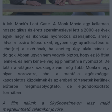
A Mr. Monk's Last Case: A Monk Movie egy kellemes,
nosztalgikus és érett szerelmeslevél lett a 2000-es évek
egyik nagy és ikonikus nyomozós szériájához, amely
látva a lezáró képsorokat, egyben egy újraélesztése is
lehet(ne) a szériának, ha esetleg úgy alakulnának a
dolgok. Abban ugyan nem vagyok biztos, hogy ez jó ötlet
lenne-e, és nem kéne-e végleg pihentetni a nyomozót. De
talán a világnak szüksége van még több Monkra: egy
olyan sorozatra, ahol a mentális egészséggel
kapcsolatos küzdelmek és az emberi történetek kerülnek
előtérbe megmosolyogtató, de elgondolkodtató
formában.
A film nálunk a SkyShowtime-on lesz majd
megtekinthető valamikor jövőre.