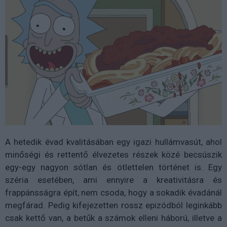
A hetedik évad kvalitásában egy igazi hullámvasút, ahol
minőségi és rettentő élvezetes részek közé becsúszik
egy-egy nagyon sótlan és ötlettelen történet is. Egy
széria esetében, ami ennyire a kreativitásra és
frappánsságra épít, nem csoda, hogy a sokadik évadánál
megfárad. Pedig kifejezetten rossz epizódból leginkább
csak kettő van, a betűk a számok elleni háború, illetve a