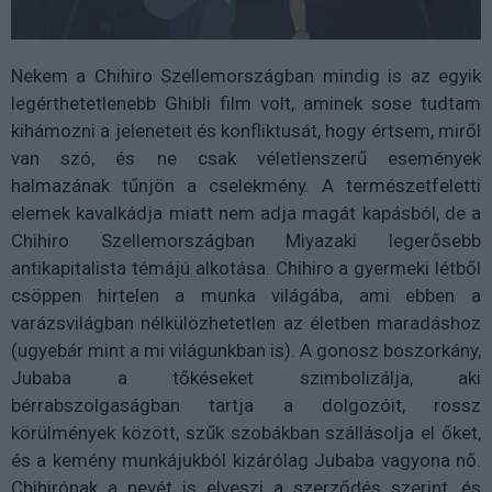
Nekem a Chihiro Szellemországban mindig is az egyik
legérthetetlenebb Ghibli film volt, aminek sose tudtam
kihámozni a jeleneteit és konfliktusát, hogy értsem, miről
van szó, és ne csak véletlenszerű események
halmazának tűnjön a cselekmény. A természetfeletti
elemek kavalkádja miatt nem adja magát kapásból, de a
Chihiro Szellemországban Miyazaki legerősebb
antikapitalista témájú alkotása. Chihiro a gyermeki létből
csöppen hirtelen a munka világába, ami ebben a
varázsvilágban nélkülözhetetlen az életben maradáshoz
(ugyebár mint a mi világunkban is). A gonosz boszorkány,
Jubaba a tőkéseket szimbolizálja, aki
bérrabszolgaságban tartja a dolgozóit, rossz
körülmények között, szűk szobákban szállásolja el őket,
és a kemény munkájukból kizárólag Jubaba vagyona nő.
Chihirónak a nevét is elveszi a szerződés szerint, és