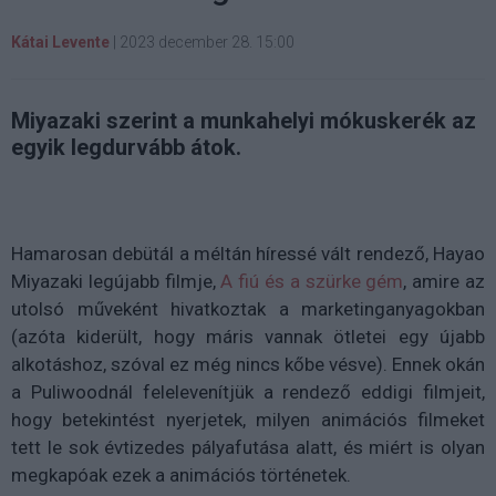
Kátai Levente
|
2023 december 28. 15:00
Miyazaki szerint a munkahelyi mókuskerék az
egyik legdurvább átok.
Hamarosan debütál a méltán híressé vált rendező, Hayao
Miyazaki legújabb filmje,
A fiú és a szürke gém
, amire az
utolsó műveként hivatkoztak a marketinganyagokban
(azóta kiderült, hogy máris vannak ötletei egy újabb
alkotáshoz, szóval ez még nincs kőbe vésve). Ennek okán
a Puliwoodnál felelevenítjük a rendező eddigi filmjeit,
hogy betekintést nyerjetek, milyen animációs filmeket
tett le sok évtizedes pályafutása alatt, és miért is olyan
megkapóak ezek a animációs történetek.