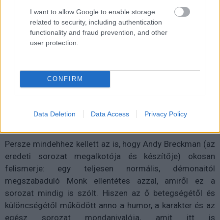
I want to allow Google to enable storage
related to security, including authentication
functionality and fraud prevention, and other
user protection.
CONFIRM
Data Deletion
Data Access
Privacy Policy
Persze mindehhez kellett az is, hogy Andy Breckman (az
eredeti sorozat megalkotója és készítője) okosan
felismerje: egy teljesen normális, démonaitól
megszabaduló Monk ellentétes azzal, amiről ez a
sorozat mindig is szólt. Hiszen az ő betegségétől és
különcségétől működött anno a humor, a karakter és az
egész sorozat mondanivalója, amit itt is