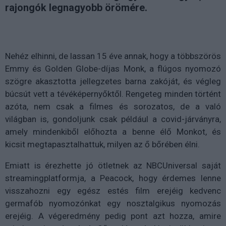
rajongók legnagyobb örömére.
Nehéz elhinni, de lassan 15 éve annak, hogy a többszörös
Emmy és Golden Globe-díjas Monk, a flúgos nyomozó
szögre akasztotta jellegzetes barna zakóját, és végleg
búcsút vett a tévéképernyőktől. Rengeteg minden történt
azóta, nem csak a filmes és sorozatos, de a való
világban is, gondoljunk csak például a covid-járványra,
amely mindenkiből előhozta a benne élő Monkot, és
kicsit megtapasztalhattuk, milyen az ő bőrében élni.
Emiatt is érezhette jó ötletnek az NBCUniversal saját
streamingplatformja, a Peacock, hogy érdemes lenne
visszahozni egy egész estés film erejéig kedvenc
germafób nyomozónkat egy nosztalgikus nyomozás
erejéig. A végeredmény pedig pont azt hozza, amire