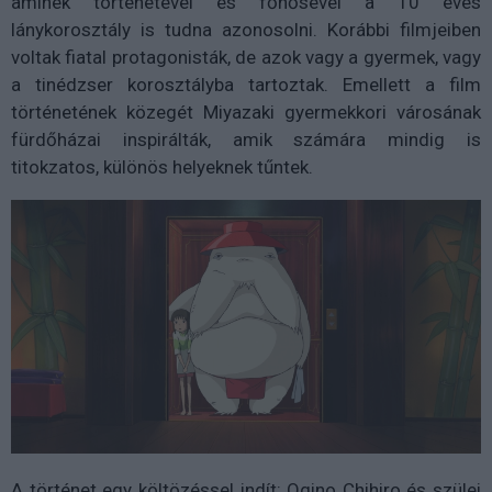
aminek történetével és főhősével a 10 éves
lánykorosztály is tudna azonosolni. Korábbi filmjeiben
voltak fiatal protagonisták, de azok vagy a gyermek, vagy
a tinédzser korosztályba tartoztak. Emellett a film
történetének közegét Miyazaki gyermekkori városának
fürdőházai inspirálták, amik számára mindig is
titokzatos, különös helyeknek tűntek.
A történet egy költözéssel indít: Ogino Chihiro és szülei