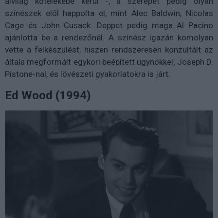
alvilág kötelékébe kerül -, a szerepet pedig olyan
színészek elől happolta el, mint Alec Baldwin, Nicolas
Cage és John Cusack. Deppet pedig maga Al Pacino
ajánlotta be a rendezőnél. A színész igazán komolyan
vette a felkészülést, hiszen rendszeresen konzultált az
általa megformált egykori beépített ügynökkel, Joseph D.
Pistone-nal, és lövészeti gyakorlatokra is járt.
Ed Wood (1994)