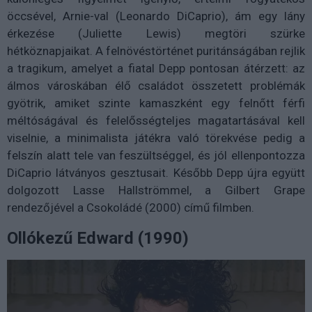
öccsével, Arnie-val (Leonardo DiCaprio), ám egy lány
érkezése (Juliette Lewis) megtöri szürke
hétköznapjaikat. A felnövéstörténet puritánságában rejlik
a tragikum, amelyet a fiatal Depp pontosan átérzett: az
álmos városkában élő családot összetett problémák
gyötrik, amiket szinte kamaszként egy felnőtt férfi
méltóságával és felelősségteljes magatartásával kell
viselnie, a minimalista játékra való törekvése pedig a
felszín alatt tele van feszültséggel, és jól ellenpontozza
DiCaprio látványos gesztusait. Később Depp újra együtt
dolgozott Lasse Hallströmmel, a Gilbert Grape
rendezőjével a Csokoládé (2000) című filmben.
Ollókezű Edward (1990)