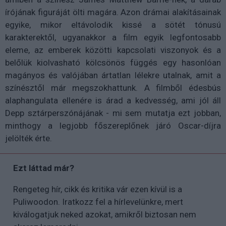
írójának figuráját ölti magára. Azon drámai alakításainak
egyike, mikor eltávolodik kissé a sötét tónusú
karakterektől, ugyanakkor a film egyik legfontosabb
eleme, az emberek közötti kapcsolati viszonyok és a
belőlük kiolvasható kölcsönös függés egy hasonlóan
magányos és valójában ártatlan lélekre utalnak, amit a
színésztől már megszokhattunk. A filmből édesbús
alaphangulata ellenére is árad a kedvesség, ami jól áll
Depp sztárperszónájának - mi sem mutatja ezt jobban,
minthogy a legjobb főszereplőnek járó Oscar-díjra
jelölték érte.
Ezt láttad már?
Rengeteg hír, cikk és kritika vár ezen kívül is a
Puliwoodon. Iratkozz fel a hírlevelünkre, mert
kiválogatjuk neked azokat, amikről biztosan nem