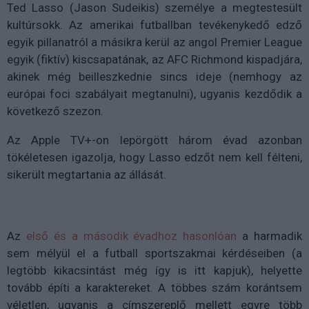
Ted Lasso (Jason Sudeikis) személye a megtestesült
kultúrsokk. Az amerikai futballban tevékenykedő edző
egyik pillanatról a másikra kerül az angol Premier League
egyik (fiktív) kiscsapatának, az AFC Richmond kispadjára,
akinek még beilleszkednie sincs ideje (nemhogy az
európai foci szabályait megtanulni), ugyanis kezdődik a
következő szezon.
Az Apple TV+-on lepörgött három évad azonban
tökéletesen igazolja, hogy Lasso edzőt nem kell félteni,
sikerült megtartania az állását.
Az
első és a második évadhoz hasonlóan
a harmadik
sem mélyül el a futball sportszakmai kérdéseiben (a
legtöbb kikacsintást még így is itt kapjuk), helyette
tovább építi a karaktereket. A többes szám korántsem
véletlen, ugyanis a címszereplő mellett egyre több