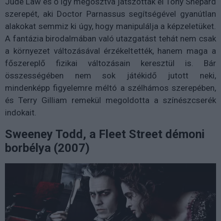
Jude Law és ő így megosztva játszották el Tony Shepard
szerepét, aki Doctor Parnassus segítségével gyanútlan
alakokat semmiz ki úgy, hogy manipulálja a képzeletüket.
A fantázia birodalmában való utazgatást tehát nem csak
a környezet változásával érzékeltették, hanem maga a
főszereplő fizikai változásain keresztül is. Bár
összességében nem sok játékidő jutott neki,
mindenképp figyelemre méltó a szélhámos szerepében,
és Terry Gilliam remekül megoldotta a színészcserék
indokait.
Sweeney Todd, a Fleet Street démoni
borbélya (2007)