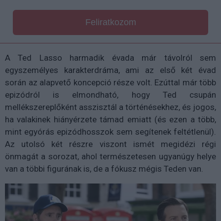
Feliratkozom
A Ted Lasso harmadik évada már távolról sem
egyszemélyes karakterdráma, ami az első két évad
során az alapvető koncepció része volt. Ezúttal már több
epizódról is elmondható, hogy Ted csupán
mellékszereplőként asszisztál a történésekhez, és jogos,
ha valakinek hiányérzete támad emiatt (és ezen a több,
mint egyórás epizódhosszok sem segítenek feltétlenül).
Az utolsó két részre viszont ismét megidézi régi
önmagát a sorozat, ahol természetesen ugyanúgy helye
van a többi figurának is, de a fókusz mégis Teden van.