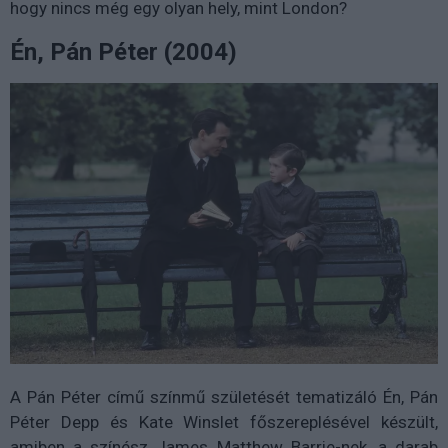
hogy nincs még egy olyan hely, mint London?
Én, Pán Péter (2004)
A Pán Péter című színmű születését tematizáló Én, Pán
Péter Depp és Kate Winslet főszereplésével készült,
amiben a színész James Matthew Barrie-nek, a darab