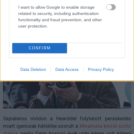
I want to allow Google to enable storage
related to security, including authentication
functionality and fraud prevention, and other
Minamata (2020)
user protection.
CONFIRM
Data Deletion
Data Access
Privacy Policy
Sajnálatos módon a Hearddel folytatott pereskedés
miatt igencsak háttérbe szorult a
Minamata-kórról szóló
dráma
, pedig Depp hosszú évek után képes volt kilépni