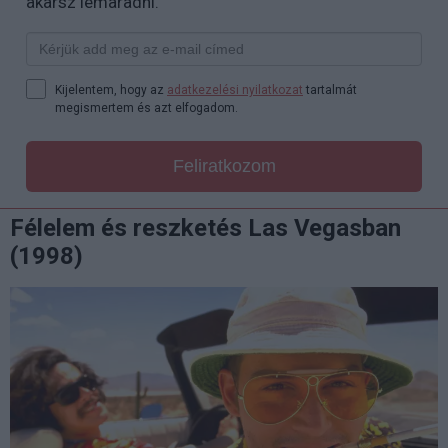
akarsz lemaradni.
Kijelentem, hogy az
adatkezelési nyilatkozat
tartalmát
megismertem és azt elfogadom.
Feliratkozom
Félelem és reszketés Las Vegasban
(1998)