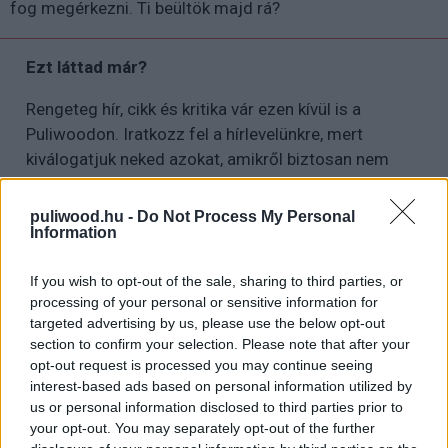
fog megérkezni. Ti beültök majd rá?
Ezt láttad már?
Rengeteg hír, cikk és kritika vár ezen kívül is a
Puliwoodon. Iratkozz fel a hírlevelünkre, mert
kiválogatjuk neked azokat, amikről biztosan nem
akarsz lemaradni.
puliwood.hu -
Do Not Process My Personal
Information
Kijelentem, hogy az
adatkezelési nyilatkozat
tartalmát
If you wish to opt-out of the sale, sharing to third parties, or
megismertem és azt elfogadom.
processing of your personal or sensitive information for
targeted advertising by us, please use the below opt-out
section to confirm your selection. Please note that after your
Feliratkozom
opt-out request is processed you may continue seeing
interest-based ads based on personal information utilized by
us or personal information disclosed to third parties prior to
your opt-out. You may separately opt-out of the further