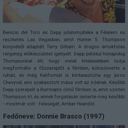
Benicio del Toro és Depp jutalomjátéka a Félelem és
reszketés Las Vegasban, amit Hunter S. Thompson
könyvéből adaptált Terry Gilliam. A drogos ámokfutás
rengeteg előkészületet igényelt: Depp például hónapokig
Thompsonnal élt, hogy minél hitelesebben tudja
megformálni a főszereplőt a filmben, kölcsönvette a
ruháit, és még Kaliforniát is körbeautózta egy piros
Chevyvel, ami szakasztott mása volt az íróénak. Később
Depp szerepelt a Rumnapló című filmben is, amit szintén
Thompson írt, és ennek forgatásán ismerte meg későbbi
- mostmár volt - feleségét, Amber Heardöt.
Fedőneve: Donnie Brasco (1997)