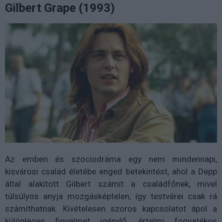
Gilbert Grape (1993)
Az emberi és szociodráma egy nem mindennapi,
kisvárosi család életébe enged betekintést, ahol a Depp
által alakított Gilbert számít a családfőnek, mivel
túlsúlyos anyja mozgásképtelen, így testvérei csak rá
számíthatnak. Kivételesen szoros kapcsolatot ápol a
különleges figyelmet igénylő, értelmi fogyatékos