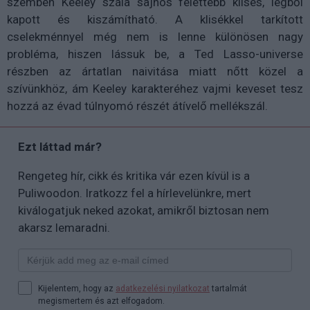
szemben Keeley szála sajnos felettébb klisés, légből
kapott és kiszámítható. A klisékkel tarkított
cselekménnyel még nem is lenne különösen nagy
probléma, hiszen lássuk be, a Ted Lasso-universe
részben az ártatlan naivitása miatt nőtt közel a
szívünkhöz, ám Keeley karakteréhez vajmi keveset tesz
hozzá az évad túlnyomó részét átívelő mellékszál.
Ezt láttad már?
Rengeteg hír, cikk és kritika vár ezen kívül is a
Puliwoodon. Iratkozz fel a hírlevelünkre, mert
kiválogatjuk neked azokat, amikről biztosan nem
akarsz lemaradni.
Kijelentem, hogy az
adatkezelési nyilatkozat
tartalmát
megismertem és azt elfogadom.