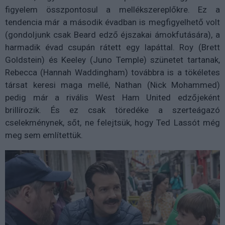
figyelem összpontosul a mellékszereplőkre. Ez a
tendencia már a második évadban is megfigyelhető volt
(gondoljunk csak Beard edző éjszakai ámokfutására), a
harmadik évad csupán rátett egy lapáttal. Roy (Brett
Goldstein) és Keeley (Juno Temple) szünetet tartanak,
Rebecca (Hannah Waddingham) továbbra is a tökéletes
társat keresi maga mellé, Nathan (Nick Mohammed)
pedig már a rivális West Ham United edzőjeként
brillírozik. És ez csak töredéke a szerteágazó
cselekménynek, sőt, ne felejtsük, hogy Ted Lassót még
meg sem említettük.