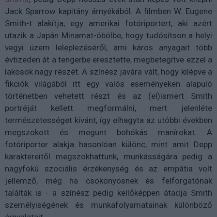
Jack Sparrow kapitány árnyékából. A filmben W. Eugene
Smith-t alakítja, egy amerikai fotóriportert, aki azért
utazik a Japán Minamat-öbölbe, hogy tudósítson a helyi
vegyi üzem leleplezéséről, ami káros anyagait több
évtizeden át a tengerbe eresztette, megbetegítve ezzel a
lakosok nagy részét. A színész javára vált, hogy kilépve a
fikciók világából itt egy valós eseményeken alapuló
történetben vehetett részt és az (el)ismert Smith
portréját kellett megformálni, mert jelenléte
természetességet kívánt, így elhagyta az utóbbi években
megszokott és megunt bohókás manírokat. A
fotóriporter alakja hasonlóan különc, mint amit Depp
karaktereitől megszokhattunk, munkásságára pedig a
nagyfokú szociális érzékenység és az empátia volt
jellemző, még ha csökönyösnek és felforgatónak
találták is - a színész pedig kellőképpen átadja Smith
személyiségének és munkafolyamatainak különböző
árnyalatait.