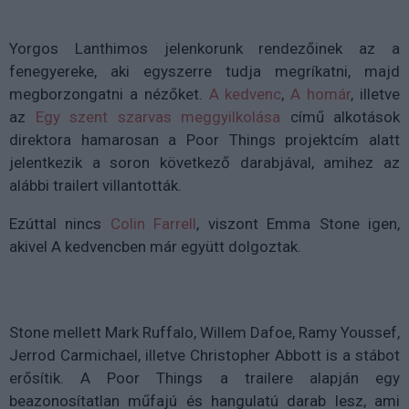
Yorgos Lanthimos jelenkorunk rendezőinek az a
fenegyereke, aki egyszerre tudja megríkatni, majd
megborzongatni a nézőket.
A kedvenc
,
A homár
, illetve
az
Egy szent szarvas meggyilkolása
című alkotások
direktora hamarosan a Poor Things projektcím alatt
jelentkezik a soron következő darabjával, amihez az
alábbi trailert villantották.
Ezúttal nincs
Colin Farrell
, viszont Emma Stone igen,
akivel A kedvencben már együtt dolgoztak.
Stone mellett Mark Ruffalo, Willem Dafoe, Ramy Youssef,
Jerrod Carmichael, illetve Christopher Abbott is a stábot
erősítik. A Poor Things a trailere alapján egy
beazonosítatlan műfajú és hangulatú darab lesz, ami