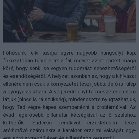
Főhősünk lelki tusája egyre nagyobb hangsúlyt kap,
fokozatosan tűnik el az a fal, melyet azért épített maga
köré, hogy senki se vegyen tudomást sebezhetőségéről
és esendőségéről. A helyzet azonban az, hogy a kihívásai
ellenére nem csak a környezetét teszi jobbá, de ő is rálép
a gyógyulás útjára. A végeredményt természetesen nem
látjuk (nincs is rá szükség), mindenesetre nyugtázhatjuk,
hogy Ted végre képes szembenézni a problémáival. Az
évad legerősebb pillanatai kétségkívül az ő szálához
köthetők. Sudeikis rendkívül érzékletesen teszi
átélhetővé számunkra a karakter érzelmi válságát egy-
egy apró arcrezdülésen és pillantáson keresztül.