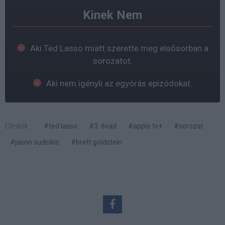
Kinek Nem
Aki Ted Lasso miatt szerette meg elsősorban a
sorozatot.
Aki nem igényli az egyórás epizódokat.
Címkék:
#ted lasso
#3. évad
#apple tv+
#sorozat
#jason sudeikis
#brett goldstein