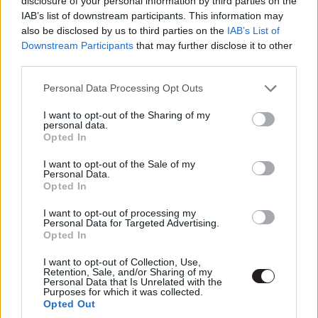
Címkék:
#yorgos lanthimos
#emma stone
#mark
disclosure of your personal information by third parties on the
IAB’s list of downstream participants. This information may
ruffalo
#willem dafoe
#poor things
also be disclosed by us to third parties on the
IAB’s List of
Downstream Participants
that may further disclose it to other
third parties.
Please note that this website/app uses one or more Google
Personal Data Processing Opt Outs
services and may gather and store information including but
10 film, amit látnod kell Johnny
not limited to your visit or usage behaviour. You may click to
I want to opt-out of the Sharing of my
personal data.
grant or deny consent to Google and its third-party tags to
Opted In
Depptől
use your data for below specified purposes in below Google
consent section.
I want to opt-out of the Sale of my
Personal Data.
Buzsik Turner Kriszti
|
2023 június 9. 17:00
Opted In
I want to opt-out of processing my
Personal Data for Targeted Advertising.
60. születésnapját ünnepli a világ egyik
Opted In
legismertebb színésze, köszöntésként
I want to opt-out of Collection, Use,
ajánlunk tőle pár néznivalót.
Retention, Sale, and/or Sharing of my
Personal Data that Is Unrelated with the
Purposes for which it was collected.
Opted Out