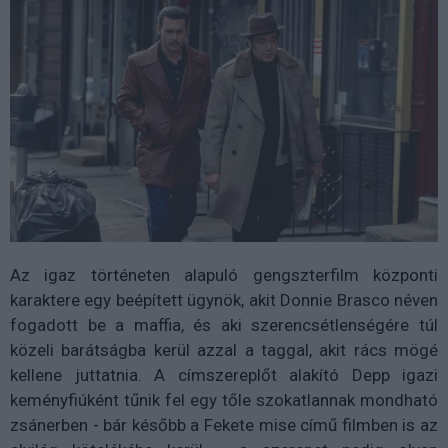
Az igaz történeten alapuló gengszterfilm központi
karaktere egy beépített ügynök, akit Donnie Brasco néven
fogadott be a maffia, és aki szerencsétlenségére túl
közeli barátságba kerül azzal a taggal, akit rács mögé
kellene juttatnia. A címszereplőt alakító Depp igazi
keményfiúként tűnik fel egy tőle szokatlannak mondható
zsánerben - bár később a Fekete mise című filmben is az