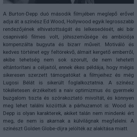
A Burton-Depp duó második filmjében meglepő erővel
adja át a színész Ed Wood, Hollywood egyik legrosszabb
rendezőjének elhivatottságát és lelkesedését, aki bár
csapnivaló filmes volt, jóhiszeműsége és ambíciója
kompenzálta bugyuta és bizarr műveit. Motiváló és
kedves történet egy feltörekvő, álmait kergető emberről,
akibe tehetség nem sok szorult, de nem lehetett
eltántorítani a céljaitól, ennek ékes példája, hogy mégis
sikeresen szerzett támogatókat a filmjeihez és még
Lugosi Bélát is sikerült foglalkoztatnia. A színész
tökéletesen érzékelteti a naiv optimizmus és gyermeki
buzgalom tiszta és szórakoztató mivoltát, és könnyen
meg lehet találni közöttük a párhuzamot is: Wood és
Depp is olyan karakterek, akiket talán nem mindenki ért
meg, de nem is akarnak a külvilágnak megfelelni. A
színészt Golden Globe-díjra jelölték az alakítása miatt.