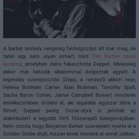
A barbár borbély rengeteg feldolgozást élt már meg, de
talán egy sem olyan ismert, mint
Tim Burton véres
lázálma
, amelyben dalra fakasztotta Deppet. Mellesleg
ekkor már hatodik alkalommal dolgoztak együtt. A
legendás szereposztás (Depp, a rendező akkori neje,
Helena Bonham Carter, Alan Rickman, Timothy Spall,
Sacha Baron Cohen, Jamie Campbell Bower) mindenki
emlékezetében örökké él, aki legalább egyszer látta a
filmet, Deppet pedig Oscar-díjra is jelölték az
alakításáért a legjobb férfi főszereplő kategóriájában.
Nem csoda, hogy Benjamin Barker szerepéért nyerte el a
Golden Globe-díját, hiszen kinek hinnénk el ennél jobban,