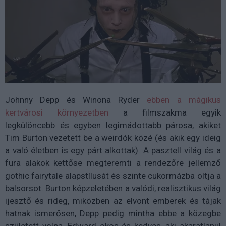
Johnny Depp és Winona Ryder
ebben a mágikus
kertvárosi környezetben
a filmszakma egyik
legkülöncebb és egyben legimádottabb párosa, akiket
Tim Burton vezetett be a weirdók közé (és akik egy ideig
a való életben is egy párt alkottak). A pasztell világ és a
fura alakok kettőse megteremti a rendezőre jellemző
gothic fairytale alapstílusát és szinte cukormázba oltja a
balsorsot. Burton képzeletében a valódi, realisztikus világ
ijesztő és rideg, miközben az elvont emberek és tájak
hatnak ismerősen, Depp pedig mintha ebbe a közegbe
született volna. Edward okos és kedves, aki akaratlanul