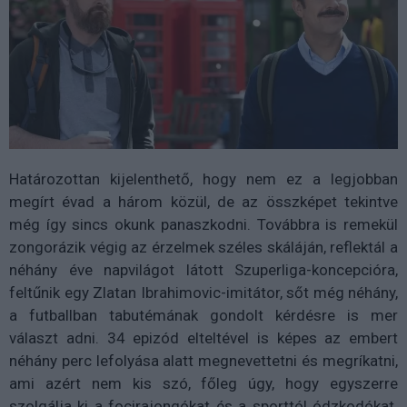
Határozottan kijelenthető, hogy nem ez a legjobban
megírt évad a három közül, de az összképet tekintve
még így sincs okunk panaszkodni. Továbbra is remekül
zongorázik végig az érzelmek széles skáláján, reflektál a
néhány éve napvilágot látott Szuperliga-koncepcióra,
feltűnik egy Zlatan Ibrahimovic-imitátor, sőt még néhány,
a futballban tabutémának gondolt kérdésre is mer
választ adni. 34 epizód elteltével is képes az embert
néhány perc lefolyása alatt megnevettetni és megríkatni,
ami azért nem kis szó, főleg úgy, hogy egyszerre
szolgálja ki a focirajongókat és a sporttól ódzkodókat.