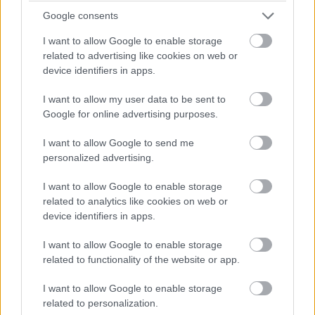
Google consents
Bár Hollywood kivetette magából, és elmondása szerint
ő sem vágyik már vissza az Álomgyárba, a Cannes-ban
I want to allow Google to enable storage
bemutatott
Jeanne du Barry című film
kedvező
related to advertising like cookies on web or
device identifiers in apps.
fogadtatása után reménykedhetünk abban, hogy nem
szakít végleg a filmszakmával. A volt feleségével, Amber
I want to allow my user data to be sent to
Hearddel való pereskedés láthatóan megviselte, de
Google for online advertising purposes.
továbbra sem tétlenkedik: a Dior a márka történetének
legnagyobb összegű szerződését kötötte vele parfüm
I want to allow Google to send me
personalized advertising.
szponzorációjához, közel egy hónap múlva
Magyarországon is koncertezik a Hollywood Vampires
I want to allow Google to enable storage
nevű zenekarával, emellett szívesen fest.
related to analytics like cookies on web or
device identifiers in apps.
Isten éltesse sokáig Tim Burton kedvenc outsiderét, akit
60. születésnapja alkalmából ezzel a szubjektív listával
I want to allow Google to enable storage
köszöntünk fel, hiszen gazdag repertoárjából nehéz tizet
related to functionality of the website or app.
kiválasztani, így kimaradtak olyan populáris címek, mint
I want to allow Google to enable storage
Az Álmosvölgy legendája és A Karib-tenger kalózai
related to personalization.
filmek is.