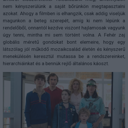
nem kényszerülünk a saját bőrünkön megtapasztalni
azokat. Ahogy a filmben is elhangzik, csak addig viseljük
magunkon a beteg szerepét, amíg ki nem lépünk a
rendelőből, onnantól kezdve viszont hajlamosak vagyunk
úgy tenni, mintha mi sem történt volna. A Fehér zaj
globális méretű gondokat bont elemeire, hogy egy
látszólag jól működő mozaikcsalád életén és kényszerű
menekülésén keresztül mutassa be a rendszereinket,
hierarchiáinkat és a bennük rejlő általános káoszt.