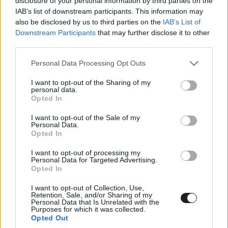
disclosure of your personal information by third parties on the
IAB’s list of downstream participants. This information may
also be disclosed by us to third parties on the
IAB’s List of
Ti várjátok az április 21-i premiert?
Downstream Participants
that may further disclose it to other
third parties.
Please note that this website/app uses one or more Google
Ezt láttad már?
Personal Data Processing Opt Outs
services and may gather and store information including but
not limited to your visit or usage behaviour. You may click to
I want to opt-out of the Sharing of my
Rengeteg hír, cikk és kritika vár ezen kívül is a
personal data.
grant or deny consent to Google and its third-party tags to
Puliwoodon. Iratkozz fel a hírlevelünkre, mert
Opted In
use your data for below specified purposes in below Google
kiválogatjuk neked azokat, amikről biztosan nem
consent section.
I want to opt-out of the Sale of my
akarsz lemaradni.
Personal Data.
Opted In
I want to opt-out of processing my
Personal Data for Targeted Advertising.
Kijelentem, hogy az
adatkezelési nyilatkozat
tartalmát
Opted In
megismertem és azt elfogadom.
I want to opt-out of Collection, Use,
Retention, Sale, and/or Sharing of my
Personal Data that Is Unrelated with the
Feliratkozom
Purposes for which it was collected.
Opted Out