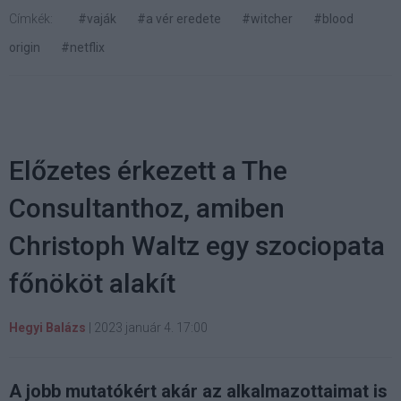
Címkék:
#vaják
#a vér eredete
#witcher
#blood
origin
#netflix
Előzetes érkezett a The
Consultanthoz, amiben
Christoph Waltz egy szociopata
főnököt alakít
Hegyi Balázs
|
2023 január 4. 17:00
A jobb mutatókért akár az alkalmazottaimat is