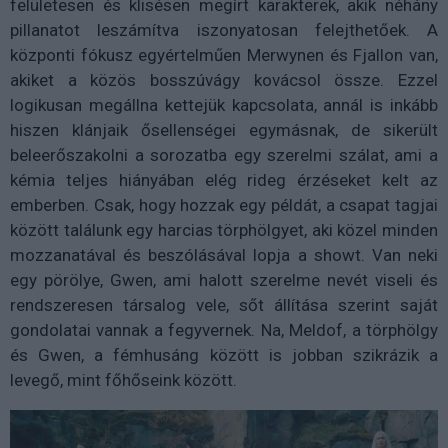
felületesen és klisésen megírt karakterek, akik néhány
pillanatot leszámítva iszonyatosan felejthetőek. A
központi fókusz egyértelműen Merwynen és Fjallon van,
akiket a közös bosszúvágy kovácsol össze. Ezzel
logikusan megállna kettejük kapcsolata, annál is inkább
hiszen klánjaik ősellenségei egymásnak, de sikerült
beleerőszakolni a sorozatba egy szerelmi szálat, ami a
kémia teljes hiányában elég rideg érzéseket kelt az
emberben. Csak, hogy hozzak egy példát, a csapat tagjai
között találunk egy harcias törphölgyet, aki közel minden
mozzanatával és beszólásával lopja a showt. Van neki
egy pörölye, Gwen, ami halott szerelme nevét viseli és
rendszeresen társalog vele, sőt állítása szerint saját
gondolatai vannak a fegyvernek. Na, Meldof, a törphölgy
és Gwen, a fémhusáng között is jobban szikrázik a
levegő, mint főhőseink között.