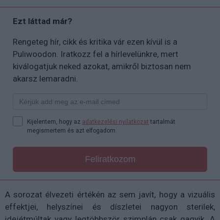
Ezt láttad már?
Rengeteg hír, cikk és kritika vár ezen kívül is a
Puliwoodon. Iratkozz fel a hírlevelünkre, mert
kiválogatjuk neked azokat, amikről biztosan nem
akarsz lemaradni.
Kijelentem, hogy az
adatkezelési nyilatkozat
tartalmát
megismertem és azt elfogadom.
Feliratkozom
A sorozat élvezeti értékén az sem javít, hogy a vizuális
effektjei, helyszínei és díszletei nagyon sterilek,
idejétmúltak vagy legtöbbször szimplán csak gagyik. A