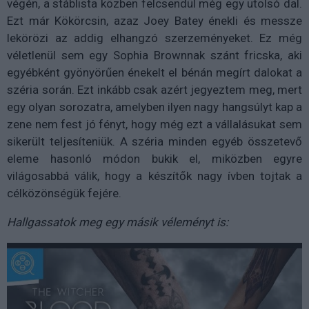
végén, a stáblista közben felcsendül még egy utolsó dal.
Ezt már Kökörcsin, azaz Joey Batey énekli és messze
lekörözi az addig elhangzó szerzeményeket. Ez még
véletlenül sem egy Sophia Brownnak szánt fricska, aki
egyébként gyönyörűen énekelt el bénán megírt dalokat a
széria során. Ezt inkább csak azért jegyeztem meg, mert
egy olyan sorozatra, amelyben ilyen nagy hangsúlyt kap a
zene nem fest jó fényt, hogy még ezt a vállalásukat sem
sikerült teljesíteniük. A széria minden egyéb összetevő
eleme hasonló módon bukik el, miközben egyre
világosabbá válik, hogy a készítők nagy ívben tojtak a
célközönségük fejére.
Hallgassatok meg egy másik véleményt is: