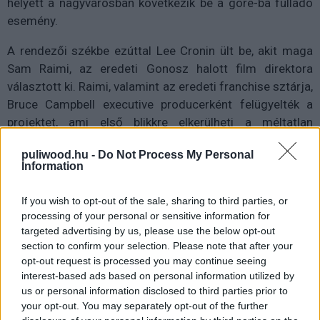
helyett a nagyvárosban következik be a gore-ba fulladó
esemény.
A rendezői székbe ezúttal Lee Cronin ült be, akit maga
Sam Raimi, az eredeti Gonosz halott film direktora
választott ki. Raimi, valamint az eredeti franchise sztárja,
Bruce Campbell executive producerként felügyelték a
projektet, ami első blikkre elkerülheti a méltatlan
folytatások címkét.
puliwood.hu -
Do Not Process My Personal
Information
If you wish to opt-out of the sale, sharing to third parties, or
processing of your personal or sensitive information for
targeted advertising by us, please use the below opt-out
section to confirm your selection. Please note that after your
opt-out request is processed you may continue seeing
interest-based ads based on personal information utilized by
us or personal information disclosed to third parties prior to
your opt-out. You may separately opt-out of the further