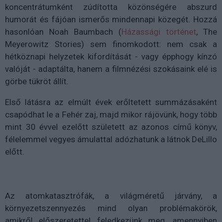
koncentrátumként zúdította közönségére abszurd
humorát és fájóan ismerős mindennapi közegét. Hozzá
hasonlóan Noah Baumbach (
Házassági történet
, The
Meyerowitz Stories) sem finomkodott: nem csak a
hétköznapi helyzetek kifordítását - vagy épphogy kínzó
valóját - adaptálta, hanem a filmnézési szokásaink elé is
görbe tükröt állít.
Első látásra az elmúlt évek erőltetett summázásaként
csapódhat le a Fehér zaj, majd mikor rájövünk, hogy több
mint 30 évvel ezelőtt született az azonos című könyv,
félelemmel vegyes ámulattal adózhatunk a látnok DeLillo
előtt.
Az atomkatasztrófák, a világméretű járvány, a
környezetszennyezés mind olyan problémakörök,
amikről előszeretettel feledkezünk meg, amennyiben