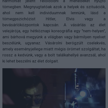
harmóniát jelent feloldódni a menedéket nyújtó
tömegben. Megnyugtatóak azok a helyek és szituációk,
ahol nem kell individuumnak lennünk, lásd a
tömegpszichózist Hitler, Elvis vagy a
bevásárlóközpontok kapcsán. A vásárlás az élet
velejárója, egy hétköznapi koreográfia egy "nem-helyen",
ami bárhová megyünk a világban vagy bármilyen nyelvet
beszélünk, ugyanaz. Vásárolni berögzült cselekvés,
amely eseményjellege miatt mégis örömet szolgáltat, ha
rossz a kedvünk, vagy a bolt találkahellyé avanzsál, ahol
ki lehet beszélni az élet dolgait.