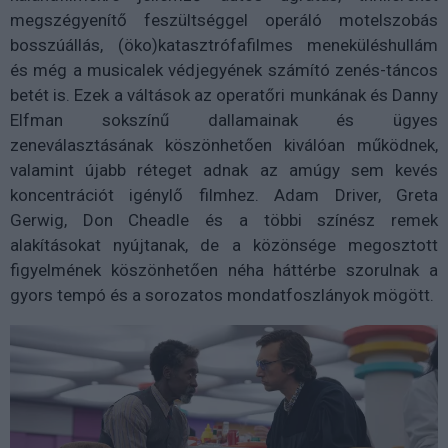
megszégyenítő feszültséggel operáló motelszobás
bosszúállás, (öko)katasztrófafilmes meneküléshullám
és még a musicalek védjegyének számító zenés-táncos
betét is. Ezek a váltások az operatőri munkának és Danny
Elfman sokszínű dallamainak és ügyes
zeneválasztásának köszönhetően kiválóan működnek,
valamint újabb réteget adnak az amúgy sem kevés
koncentrációt igénylő filmhez. Adam Driver, Greta
Gerwig, Don Cheadle és a többi színész remek
alakításokat nyújtanak, de a közönsége megosztott
figyelmének köszönhetően néha háttérbe szorulnak a
gyors tempó és a sorozatos mondatfoszlányok mögött.