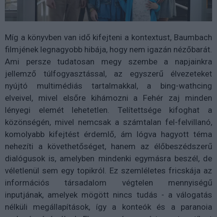
Míg a könyvben van idő kifejteni a kontextust, Baumbach
filmjének legnagyobb hibája, hogy nem igazán nézőbarát.
Ami persze tudatosan megy szembe a napjainkra
jellemző túlfogyasztással, az egyszerű élvezeteket
nyújtó multimédiás tartalmakkal, a bing-wathcing
elveivel, mivel elsőre kihámozni a Fehér zaj minden
lényegi elemét lehetetlen. Telítettsége kifoghat a
közönségén, mivel nemcsak a számtalan fel-felvillanó,
komolyabb kifejtést érdemlő, ám lógva hagyott téma
nehezíti a követhetőséget, hanem az élőbeszédszerű
dialógusok is, amelyben mindenki egymásra beszél, de
véletlenül sem egy topikról. Ez szemléletes fricskája az
információs társadalom végtelen mennyiségű
inputjának, amelyek mögött nincs tudás - a válogatás
nélküli megállapítások, így a konteók és a paranoia