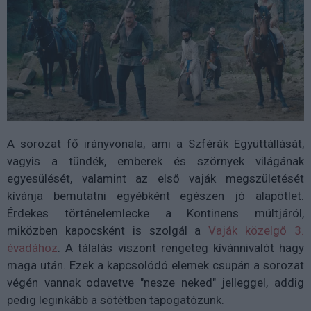
A sorozat fő irányvonala, ami a Szférák Együttállását,
vagyis a tündék, emberek és szörnyek világának
egyesülését, valamint az első vaják megszületését
kívánja bemutatni egyébként egészen jó alapötlet.
Érdekes történelemlecke a Kontinens múltjáról,
miközben kapocsként is szolgál a
Vaják közelgő 3.
évadához
. A tálalás viszont rengeteg kívánnivalót hagy
maga után. Ezek a kapcsolódó elemek csupán a sorozat
végén vannak odavetve "nesze neked" jelleggel, addig
pedig leginkább a sötétben tapogatózunk.