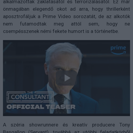
alkalmazottak zaklatásától és terrorizálásától. Ez már
önmagában elegendő okot ad arra, hogy thrillerként
aposztrofáljuk a Prime Video sorozatát, de az alkotók
nem futamodtak meg attól sem, hogy ne
csempésszenek némi fekete humort is a történetbe.
A széria showrunnere és kreatív producere Tony
Basgallop (Servant), továbbá az utóbbi feladatkörből