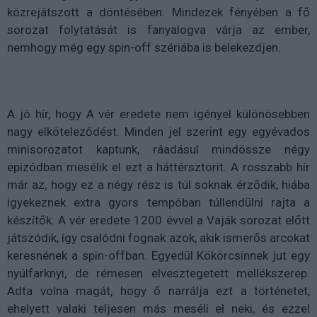
közrejátszott a döntésében. Mindezek fényében a fő
sorozat folytatását is fanyalogva várja az ember,
nemhogy még egy spin-off szériába is belekezdjen.
A jó hír, hogy A vér eredete nem igényel különösebben
nagy elköteleződést. Minden jel szerint egy egyévados
minisorozatot kaptunk, ráadásul mindössze négy
epizódban mesélik el ezt a háttérsztorit. A rosszabb hír
már az, hogy ez a négy rész is túl soknak érződik, hiába
igyekeznek extra gyors tempóban túllendülni rajta a
készítők. A vér eredete 1200 évvel a Vaják sorozat előtt
játszódik, így csalódni fognak azok, akik ismerős arcokat
keresnének a spin-offban. Egyedül Kökörcsinnek jut egy
nyúlfarknyi, de rémesen elvesztegetett mellékszerep.
Adta volna magát, hogy ő narrálja ezt a történetet,
ehelyett valaki teljesen más meséli el neki, és ezzel