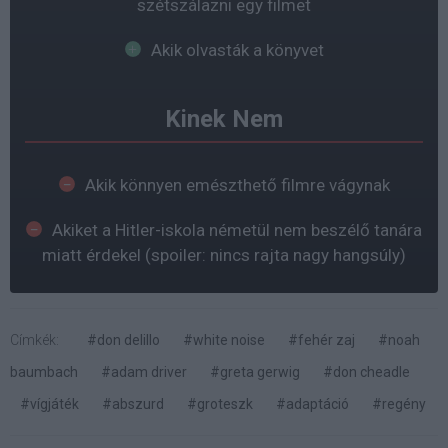
szétszálazni egy filmet
Akik olvasták a könyvet
Kinek Nem
Akik könnyen emészthető filmre vágynak
Akiket a Hitler-iskola németül nem beszélő tanára
miatt érdekel (spoiler: nincs rajta nagy hangsúly)
Címkék:
#don delillo
#white noise
#fehér zaj
#noah
baumbach
#adam driver
#greta gerwig
#don cheadle
#vígjáték
#abszurd
#groteszk
#adaptáció
#regény