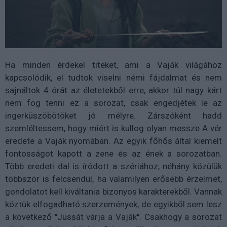
Ha minden érdekel titeket, ami a Vaják világához
kapcsolódik, el tudtok viselni némi fájdalmat és nem
sajnáltok 4 órát az életetekből erre, akkor túl nagy kárt
nem fog tenni ez a sorozat, csak engedjétek le az
ingerküszöbötöket jó mélyre. Zárszóként hadd
szemléltessem, hogy miért is kullog olyan messze A vér
eredete a Vaják nyomában. Az egyik főhős által kiemelt
fontosságot kapott a zene és az ének a sorozatban.
Több eredeti dal is íródott a szériához, néhány közülük
többször is felcsendül, ha valamilyen erősebb érzelmet,
gondolatot kell kiváltania bizonyos karakterekből. Vannak
köztük elfogadható szerzemények, de egyikből sem lesz
a következő "Jussát várja a Vaják". Csakhogy a sorozat