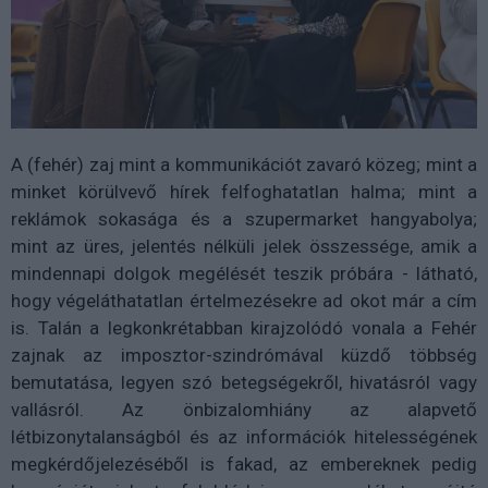
A (fehér) zaj mint a kommunikációt zavaró közeg; mint a
minket körülvevő hírek felfoghatatlan halma; mint a
reklámok sokasága és a szupermarket hangyabolya;
mint az üres, jelentés nélküli jelek összessége, amik a
mindennapi dolgok megélését teszik próbára - látható,
hogy végeláthatatlan értelmezésekre ad okot már a cím
is. Talán a legkonkrétabban kirajzolódó vonala a Fehér
zajnak az imposztor-szindrómával küzdő többség
bemutatása, legyen szó betegségekről, hivatásról vagy
vallásról. Az önbizalomhiány az alapvető
létbizonytalanságból és az információk hitelességének
megkérdőjelezéséből is fakad, az embereknek pedig