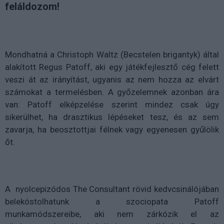
feláldozom!
Mondhatná a Christoph Waltz (Becstelen brigantyk) által
alakított Regus Patoff, aki egy játékfejlesztő cég felett
veszi át az irányítást, ugyanis az nem hozza az elvárt
számokat a termelésben. A győzelemnek azonban ára
van: Patoff elképzelése szerint mindez csak úgy
sikerülhet, ha drasztikus lépéseket tesz, és az sem
zavarja, ha beosztottjai félnek vagy egyenesen gyűlölik
őt.
A nyolcepizódos The Consultant rövid kedvcsinálójában
belekóstolhatunk a szociopata Patoff
munkamódszereibe, aki nem zárkózik el az