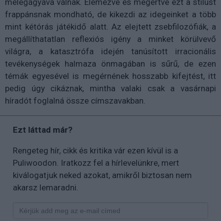
melegágyává válnak. Elemezve és megértve ezt a stílust
frappánsnak mondható, de kikezdi az idegeinket a több
mint kétórás játékidő alatt. Az elejtett zsebfilozófiák, a
megállíthatatlan reflexiós igény a minket körülvevő
világra, a katasztrófa idején tanúsított irracionális
tevékenységek halmaza önmagában is sűrű, de ezen
témák egyesével is megérnének hosszabb kifejtést, itt
pedig úgy cikáznak, mintha valaki csak a vasárnapi
híradót foglalná össze címszavakban.
Ezt láttad már?
Rengeteg hír, cikk és kritika vár ezen kívül is a
Puliwoodon. Iratkozz fel a hírlevelünkre, mert
kiválogatjuk neked azokat, amikről biztosan nem
akarsz lemaradni.