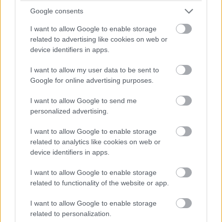
Google consents
Címkék:
#gonosz halott
#gonosz halott - ébredés
#evil
I want to allow Google to enable storage
related to advertising like cookies on web or
dead rise
#gore
#horror
#lee cronin
#sam raimi
device identifiers in apps.
#bruce campbell
I want to allow my user data to be sent to
Google for online advertising purposes.
I want to allow Google to send me
personalized advertising.
Évadkritika: Vaják: A vér eredete
I want to allow Google to enable storage
related to analytics like cookies on web or
- 1. évad
device identifiers in apps.
I want to allow Google to enable storage
Bagi Levente
|
2023 január 5. 15:00
related to functionality of the website or app.
I want to allow Google to enable storage
Túl vagyunk a Vaják előzménysorozatán, ami
related to personalization.
elé vegyes érzésekkel ültünk le. Képes volt-e