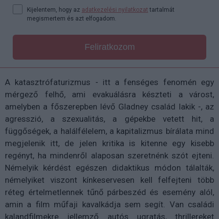
Kijelentem, hogy az
adatkezelési nyilatkozat
tartalmát
megismertem és azt elfogadom.
Feliratkozom
A katasztrófaturizmus - itt a fenséges fenomén egy
mérgező felhő, ami evakuálásra készteti a várost,
amelyben a főszerepben lévő Gladney család lakik -, az
agresszió, a szexualitás, a gépekbe vetett hit, a
függőségek, a halálfélelem, a kapitalizmus bírálata mind
megjelenik itt, de jelen kritika is kitenne egy kisebb
regényt, ha mindenről alaposan szeretnénk szót ejteni.
Némelyik kérdést egészen didaktikus módon tálalták,
némelyiket viszont kínkeservesen kell felfejteni több
réteg értelmetlennek tűnő párbeszéd és esemény alól,
amin a film műfaji kavalkádja sem segít. Van családi
kalandfilmekre jellemző autós ugratás, thrillereket