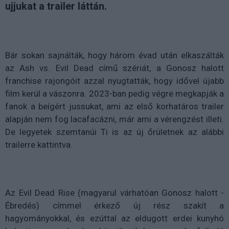
ujjukat a trailer láttán.
Bár sokan sajnálták, hogy három évad után elkaszálták
az Ash vs. Evil Dead című szériát, a Gonosz halott
franchise rajongóit azzal nyugtatták, hogy idővel újabb
film kerül a vászonra. 2023-ban pedig végre megkapják a
fanok a beígért jussukat, ami az első korhatáros trailer
alapján nem fog lacafacázni, már ami a vérengzést illeti.
De legyetek szemtanúi Ti is az új őrületnek az alábbi
trailerre kattintva.
Az Evil Dead Rise (magyarul várhatóan Gonosz halott -
Ébredés) címmel érkező új rész szakít a
hagyományokkal, és ezúttal az eldugott erdei kunyhó