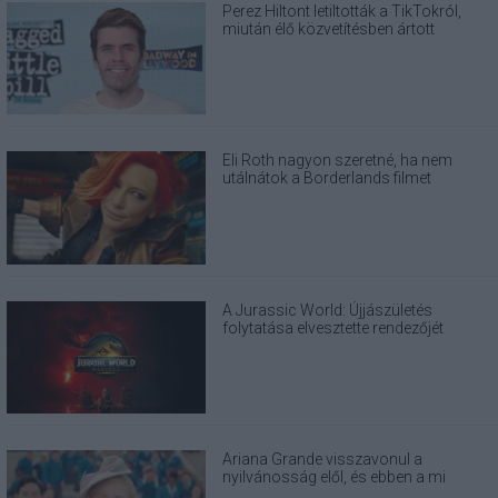
Perez Hiltont letiltották a TikTokról,
miután élő közvetítésben ártott
magának
Eli Roth nagyon szeretné, ha nem
utálnátok a Borderlands filmet
A Jurassic World: Újjászületés
folytatása elvesztette rendezőjét
Ariana Grande visszavonul a
nyilvánosság elől, és ebben a mi
felelősségünk is benne van