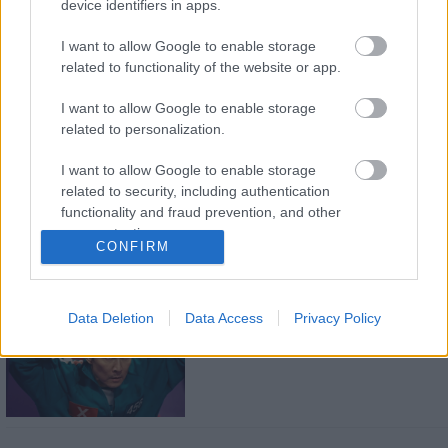
device identifiers in apps.
I want to allow Google to enable storage
related to functionality of the website or app.
I want to allow Google to enable storage
related to personalization.
LEGOLVASOTTABBAK
I want to allow Google to enable storage
A Verity olyan, mintha az Eredet és egy
related to security, including authentication
pornófilm keveredett volna össze
functionality and fraud prevention, and other
user protection.
CONFIRM
Data Deletion
Data Access
Privacy Policy
Nagyon úgy fest, hogy elkaszálták
David Fincher amerikai Squid Game-
sorozatát