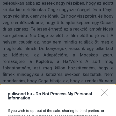
belebukkan abba az esetek nagy részében, hogy az adott
kritika kiemeli Nicolas Cage nagyszerűségét és a tényt,
hogy rég láttuk ennyire jónak. És hogy visszatért, és hogy
végre emlékszik arra, hogy ő tulajdonképpen egy Oscar-
díjas színész. Teljesen érthető ez a reakció, ámbár kicsit
korrigálandó. Nic Cage ez előtt a film előtt is jó volt. A
helyzet csupán az, hogy nem mindig találják őt meg a
megfelelő filmek. De könyörgök, vessünk egy pillantást
az Időjósra, az Adaptációra, a Mocskos zsaru
remakejére, a Képletre, a Ha/Ver-re...A sort még
folytathatnám, azt meg külön hozzátenném, hogy e
filmek mindegyike a kétezres években készültek. Nem
mondanám, hogy Cage hibája az, hogy a rendezők nem
használták ki eléggé az adottságait.
puliwood.hu -
Do Not Process My Personal
Information
Oldalak:
1
2
If you wish to opt-out of the sale, sharing to third parties, or
processing of your personal or sensitive information for