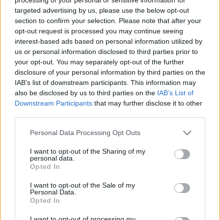
targeted advertising by us, please use the below opt-out
section to confirm your selection. Please note that after your
opt-out request is processed you may continue seeing
interest-based ads based on personal information utilized by
us or personal information disclosed to third parties prior to
your opt-out. You may separately opt-out of the further
disclosure of your personal information by third parties on the
IAB’s list of downstream participants. This information may
Hozzászólások
also be disclosed by us to third parties on the
IAB’s List of
Downstream Participants
that may further disclose it to other
third parties.
Please note that this website/app uses one or more Google
Personal Data Processing Opt Outs
LEGFRISSEBB PODCASTÜNK
services and may gather and store information including but
not limited to your visit or usage behaviour. You may click to
I want to opt-out of the Sharing of my
personal data.
grant or deny consent to Google and its third-party tags to
Opted In
use your data for below specified purposes in below Google
consent section.
I want to opt-out of the Sale of my
Personal Data.
Opted In
I want to opt-out of processing my