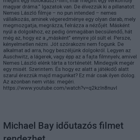
megint egy holokauszt-film, már megint egy vérkomoly
magyar dráma.” Igazatok van. De élvezzük ki a pillanatot:
Nemes László filmje – no pun intended – nemes
vállalkozás, aminek végeredménye egy olyan darab, mely
megmozgatja, megrázza, felrázza a nézőjét. Másként
nyúl a dolgokhoz, ez pedig önmagában becsülendő, hát
még az, hogy ez a „másként” ennyire jól sült el. Persze,
kényelmetlen nézni. Jót szórakozni nem fogunk. De
alkalmat ad arra, hogy beszéljünk dolgokról. Legyen az
Auschwitz, a lágerek, vagy épp az a fajta filmnyelv, amivel
Nemes László elénk tárta a történetét. Mindegyik megér
egy misét. Szerintem. És hogy ez alatt a játékidő alatt
szarul érezzük majd magunkat? Ez már csak ilyen dolog.
Az azonban nem vitás: megéri.
https://www.youtube.com/watch?v=q2kzIn8nuvI
Michael Bay időutazós filmet
rendezhet