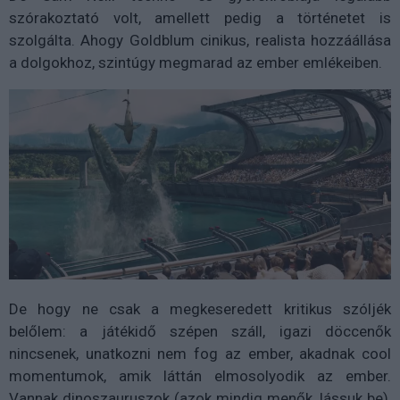
szórakoztató volt, amellett pedig a történetet is
szolgálta. Ahogy Goldblum cinikus, realista hozzáállása
a dolgokhoz, szintúgy megmarad az ember emlékeiben.
De hogy ne csak a megkeseredett kritikus szóljék
belőlem: a játékidő szépen száll, igazi döccenők
nincsenek, unatkozni nem fog az ember, akadnak cool
momentumok, amik láttán elmosolyodik az ember.
Vannak dinoszauruszok (azok mindig menők, lássuk be),