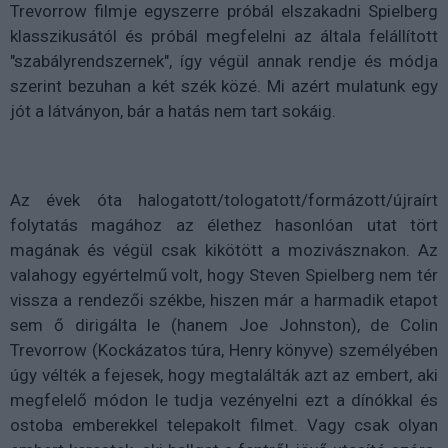
Trevorrow filmje egyszerre próbál elszakadni Spielberg
klasszikusától és próbál megfelelni az általa felállított
"szabályrendszernek", így végül annak rendje és módja
szerint bezuhan a két szék közé. Mi azért mulatunk egy
jót a látványon, bár a hatás nem tart sokáig.
Az évek óta halogatott/tologatott/formázott/újraírt
folytatás magához az élethez hasonlóan utat tört
magának és végül csak kikötött a mozivásznakon. Az
valahogy egyértelmű volt, hogy Steven Spielberg nem tér
vissza a rendezői székbe, hiszen már a harmadik etapot
sem ő dirigálta le (hanem Joe Johnston), de Colin
Trevorrow (Kockázatos túra, Henry könyve) személyében
úgy vélték a fejesek, hogy megtalálták azt az embert, aki
megfelelő módon le tudja vezényelni ezt a dínókkal és
ostoba emberekkel telepakolt filmet. Vagy csak olyan