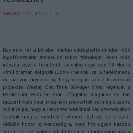
Sanya08
|
2015 június 7. 14:52
Bay nem fér a bőrébe, miután elkészítette minden idők
legoffenzívabb átalakulós robot trilógiáját, kicsit más
irányba viszi a tekintetét. Jelenleg ugye egy 13 Hours
című drámán dolgozik (John Krasinski-val a fedélzeten),
de nagyon úgy néz ki, hogy meg is van a következő
projektje. Wesley Chu Time Salvager című regényét a
Paramount Pictures már lefoglalta magának és bár
igazán hivatalosan még nem jelentették be, mégis szinte
tudni véljük, hogy a rendezésre Michael Bay személyében
találták meg a megfelelő embert. Ezt az író a saját
oldalán hozta nyilvánosságra, mely hírt ugyan később
törölt, de ez valószínűsíthetően a stúdió nyomására