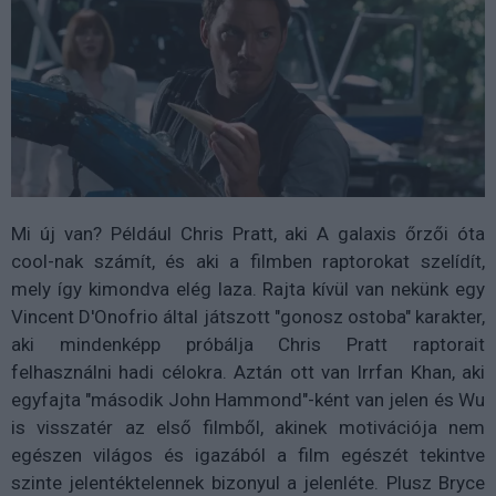
Mi új van? Például Chris Pratt, aki A galaxis őrzői óta
cool-nak számít, és aki a filmben raptorokat szelídít,
mely így kimondva elég laza. Rajta kívül van nekünk egy
Vincent D'Onofrio által játszott "gonosz ostoba" karakter,
aki mindenképp próbálja Chris Pratt raptorait
felhasználni hadi célokra. Aztán ott van Irrfan Khan, aki
egyfajta "második John Hammond"-ként van jelen és Wu
is visszatér az első filmből, akinek motivációja nem
egészen világos és igazából a film egészét tekintve
szinte jelentéktelennek bizonyul a jelenléte. Plusz Bryce