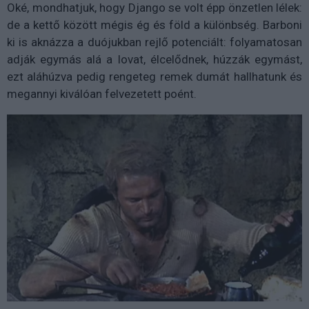
Oké, mondhatjuk, hogy Django se volt épp önzetlen lélek:
de a kettő között mégis ég és föld a különbség. Barboni
ki is aknázza a duójukban rejlő potenciált: folyamatosan
adják egymás alá a lovat, élcelődnek, húzzák egymást,
ezt aláhúzva pedig rengeteg remek dumát hallhatunk és
megannyi kiválóan felvezetett poént.