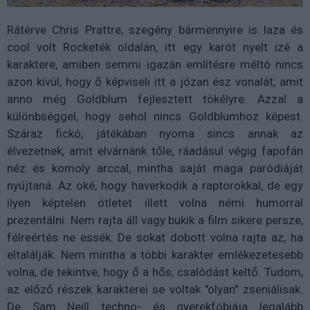
Rátérve Chris Prattre, szegény bármennyire is laza és
cool volt Rocketék oldalán, itt egy karót nyelt izé a
karaktere, amiben semmi igazán említésre méltó nincs
azon kívül, hogy ő képviseli itt a józan ész vonalát, amit
anno még Goldblum fejlesztett tökélyre. Azzal a
különbséggel, hogy sehol nincs Goldblumhoz képest.
Száraz fickó, játékában nyoma sincs annak az
élvezetnek, amit elvárnánk tőle, ráadásul végig fapofán
néz és komoly arccal, mintha saját maga paródiáját
nyújtaná. Az oké, hogy haverkodik a raptorokkal, de egy
ilyen képtelen ötletet illett volna némi humorral
prezentálni. Nem rajta áll vagy bukik a film sikere persze,
félreértés ne essék. De sokat dobott volna rajta az, ha
eltalálják. Nem mintha a többi karakter emlékezetesebb
volna, de tekintve, hogy ő a hős, csalódást keltő. Tudom,
az előző részek karakterei se voltak "olyan" zseniálisak.
De Sam Neill techno- és gyerekfóbiája legalább