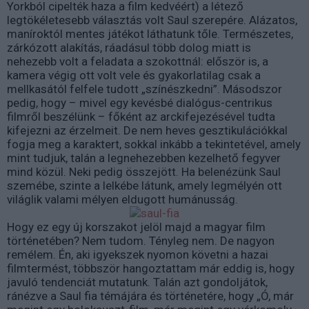
Yorkból cipelték haza a film kedvéért) a létező
legtökéletesebb választás volt Saul szerepére. Alázatos,
maníroktól mentes játékot láthatunk tőle. Természetes,
zárkózott alakítás, ráadásul több dolog miatt is
nehezebb volt a feladata a szokottnál: először is, a
kamera végig ott volt vele és gyakorlatilag csak a
mellkasától felfele tudott „színészkedni”. Másodszor
pedig, hogy – mivel egy kevésbé dialógus-centrikus
filmről beszélünk – főként az arckifejezésével tudta
kifejezni az érzelmeit. De nem heves gesztikulációkkal
fogja meg a karaktert, sokkal inkább a tekintetével, amely
mint tudjuk, talán a legnehezebben kezelhető fegyver
mind közül. Neki pedig összejött. Ha belenézünk Saul
szemébe, szinte a lelkébe látunk, amely legmélyén ott
világlik valami mélyen eldugott humánusság.
Hogy ez egy új korszakot jelöl majd a magyar film
történetében? Nem tudom. Tényleg nem. De nagyon
remélem. Én, aki igyekszek nyomon követni a hazai
filmtermést, többször hangoztattam már eddig is, hogy
javuló tendenciát mutatunk. Talán azt gondoljátok,
ránézve a Saul fia témájára és történetére, hogy „Ó, már