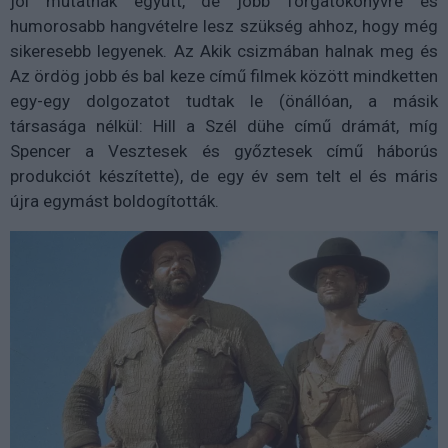
jól mutatnak együtt, de jobb forgatókönyvre és
humorosabb hangvételre lesz szükség ahhoz, hogy még
sikeresebb legyenek. Az Akik csizmában halnak meg és
Az ördög jobb és bal keze című filmek között mindketten
egy-egy dolgozatot tudtak le (önállóan, a másik
társasága nélkül: Hill a Szél dühe című drámát, míg
Spencer a Vesztesek és győztesek című háborús
produkciót készítette), de egy év sem telt el és máris
újra egymást boldogították.