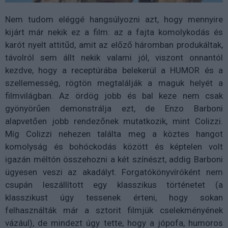
Nem tudom eléggé hangsúlyozni azt, hogy mennyire
kijárt már nekik ez a film: az a fajta komolykodás és
karót nyelt attitűd, amit az előző háromban produkáltak,
távolról sem állt nekik valami jól, viszont onnantól
kezdve, hogy a receptúrába belekerül a HUMOR és a
szellemesség, rögtön megtalálják a maguk helyét a
filmvilágban. Az ördög jobb és bal keze nem csak
gyönyörűen demonstrálja ezt, de Enzo Barboni
alapvetően jobb rendezőnek mutatkozik, mint Colizzi.
Míg Colizzi nehezen találta meg a köztes hangot
komolyság és bohóckodás között és képtelen volt
igazán méltón összehozni a két színészt, addig Barboni
ügyesen veszi az akadályt. Forgatókönyvíróként nem
csupán leszállított egy klasszikus történetet (a
klasszikust úgy tessenek érteni, hogy sokan
felhasználták már a sztorit filmjük cselekményének
vázául), de mindezt úgy tette, hogy a jópofa, humoros