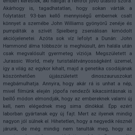
embert kerestek, aki hallgat a fentről jövő utasító szóra.
Akárhogy is, tagadhatatlan, hogy sokan várták a
folytatást: 93-ban kellő mennyiségű embernek csalt
könnyet a szemébe John Williams gyönyörű zenéje és
pumpálták a szívét Spielberg zseniálisan kimódolt
akciójelenetei. Azóta sok víz lefolyt a Dunán: John
Hammond álma többször is meghiúsult, ám halála után
csak megvalósult gyermeteg víziója. Megszületett a
Jurassic World, mely turistalátványosságként üzemel,
így a világ az egykor kihalt, majd a genetika csodájának
köszönhetően újjászületett dinoszauruszokat
megbámulhatja. Annyira, hogy akár rá is unhat a nép,
mivel filmünk elején jópofa rendezői kikacsintásnak is
beillő módon elmondják, hogy az embereknek valami új
kell, nem elégednek meg sima dínókkal. Épp ezért
laborban gyártanak egy új fajt. Mert az ilyenek mindig
nagyon jól sülnek el. Hihetetlen, hogy a negyedik résznél
járunk, de még mindig nem tanulták meg, hogy az