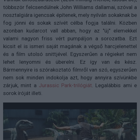
többször felcsendülnek John Williams dallamai, szóval a
nosztalgiára igencsak építenek, mely nyilván sokaknak be
fog jönni és sokak szívét célba fogja találni. Közben
azonban kudarcot vall abban, hogy az "új" elemekkel
valami nagyon friss vért pumpáljon a sorozatba. Ezt
kicsit el is ismeri saját magának a végső harcjelenettel
és a film utolsó snittjével. Egyszerűen a régieket nem
lehet lenyomni és überelni. Ez így van és kész.
Bármennyire is szórakoztató filmről van szó, egyszerűen
nem sok minden indokolja azt, hogy annyira szívünkbe
zárjuk, mint a
Jurassic Park-trilógiát
. Legalábbis ami e
sorok íróját illeti.