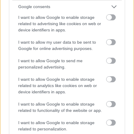
ezzel az akaratosságával kerékbe töri társainak azon
Google consents
célját, hogy sikeresen megszökjenek. Saul egy
céltudatos ember, aki kétségbeesetten kapaszkodik a
I want to allow Google to enable storage
humánusság egy utolsó cérnaszálába. De lehet rá ezért
related to advertising like cookies on web or
haragudni? Hiszen nem mindegy annak, aki ott van a
device identifiers in apps.
pokol kapujában sorszámmal a kezében? Vajh a harcnál,
a küzdésnél többet ér-e saját lelki üdvünk? A film
I want to allow my user data to be sent to
óvatosan megpedzegeti ezeket a kérdéseket, de állást
Google for online advertising purposes.
nem foglal, a fizikai közelségtől függetlenül kellően
távolságtartó és tárgyilagos a film ilyen téren.
I want to allow Google to send me
És ha már távolságtartás, ez a dolgozat legtöbb részére
personalized advertising.
ráhúzható. Távolságtartó a karaktereket illetően, mert
egyikükhöz sem kerülünk túlságosan közel. Szinte
I want to allow Google to enable storage
senkiről nem tudunk semmit. Semmi életrajzi adat,
related to analytics like cookies on web or
semmi kalandos történet, hogy miként került oda, ahova.
device identifiers in apps.
Ezzel ellentmond azon filmek felépítésének, amelyekben
akad egy biztos pont, egy fogódzó. Ez itt nincs, minden
I want to allow Google to enable storage
kis hézagot a néző tölt ki, amennyiben kívánja. Több
related to functionality of the website or app.
olyan pont is van a filmben, ahol más filmek flashbackkel
kitöltötték volna a hiányzó sorokat: a Jakab Juli által
I want to allow Google to enable storage
játszott Ella figurája is ilyen, akit nem tudni, milyen emlék
related to personalization.
köt össze Saullal. Csak a pillanatnyi reakciónak vagyunk