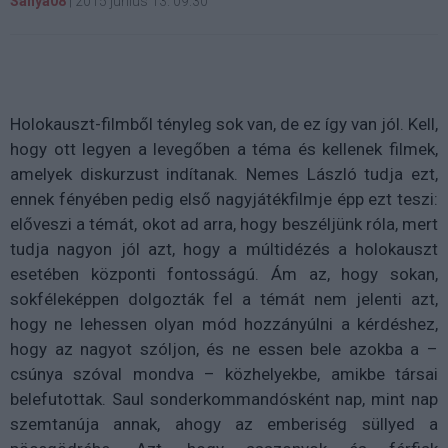
Sanya08
|
2015 június 13. 09:30
Holokauszt-filmből tényleg sok van, de ez így van jól. Kell,
hogy ott legyen a levegőben a téma és kellenek filmek,
amelyek diskurzust indítanak. Nemes László tudja ezt,
ennek fényében pedig első nagyjátékfilmje épp ezt teszi:
előveszi a témát, okot ad arra, hogy beszéljünk róla, mert
tudja nagyon jól azt, hogy a múltidézés a holokauszt
esetében központi fontosságú. Ám az, hogy sokan,
sokféleképpen dolgozták fel a témát nem jelenti azt,
hogy ne lehessen olyan mód hozzányúlni a kérdéshez,
hogy az nagyot szóljon, és ne essen bele azokba a –
csúnya szóval mondva – közhelyekbe, amikbe társai
belefutottak. Saul sonderkommandósként nap, mint nap
szemtanúja annak, ahogy az emberiség süllyed a