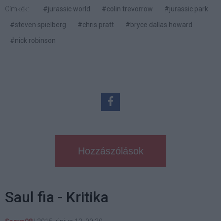
Címkék:
#jurassic world
#colin trevorrow
#jurassic park
#steven spielberg
#chris pratt
#bryce dallas howard
#nick robinson
Hozzászólások
Saul fia - Kritika