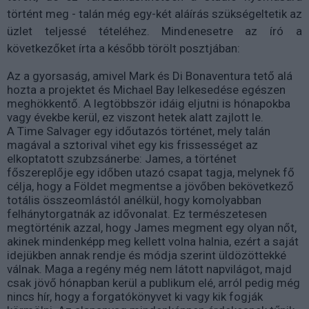
történt meg - talán még egy-két aláírás szükségeltetik az
üzlet teljessé tételéhez. Mindenesetre az író a
következőket írta a később törölt posztjában:
Az a gyorsaság, amivel Mark és Di Bonaventura tető alá
hozta a projektet és Michael Bay lelkesedése egészen
meghökkentő. A legtöbbször idáig eljutni is hónapokba
vagy évekbe kerül, ez viszont hetek alatt zajlott le.
A Time Salvager egy időutazós történet, mely talán
magával a sztorival vihet egy kis frissességet az
elkoptatott szubzsánerbe: James, a történet
főszereplője egy időben utazó csapat tagja, melynek fő
célja, hogy a Földet megmentse a jövőben bekövetkező
totális összeomlástól anélkül, hogy komolyabban
felhánytorgatnák az idővonalat. Ez természetesen
megtörténik azzal, hogy James megment egy olyan nőt,
akinek mindenképp meg kellett volna halnia, ezért a saját
idejükben annak rendje és módja szerint üldözöttekké
válnak. Maga a regény még nem látott napvilágot, majd
csak jövő hónapban kerül a publikum elé, arról pedig még
nincs hír, hogy a forgatókönyvet ki vagy kik fogják