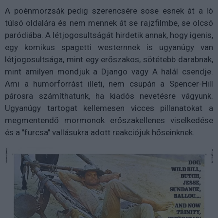
A poénmorzsák pedig szerencsére sose esnek át a ló
túlsó oldalára és nem mennek át se rajzfilmbe, se olcsó
paródiába. A létjogosultságát hirdetik annak, hogy igenis,
egy komikus spagetti westernnek is ugyanúgy van
létjogosultsága, mint egy erőszakos, sötétebb darabnak,
mint amilyen mondjuk a Django vagy A halál csendje.
Ami a humorforrást illeti, nem csupán a Spencer-Hill
párosra számíthatunk, ha kiadós nevetésre vágyunk.
Ugyanúgy tartogat kellemesen vicces pillanatokat a
megmentendő mormonok erőszakellenes viselkedése
és a "furcsa" vallásukra adott reakciójuk hőseinknek.