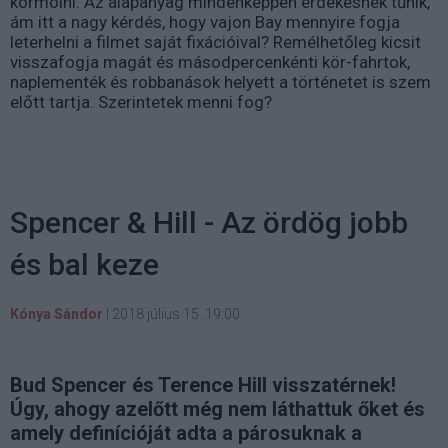
körmölni. Az alapanyag mindenképpen érdekesnek tűnik,
ám itt a nagy kérdés, hogy vajon Bay mennyire fogja
leterhelni a filmet saját fixációival? Remélhetőleg kicsit
visszafogja magát és másodpercenkénti kör-fahrtok,
naplementék és robbanások helyett a történetet is szem
előtt tartja. Szerintetek menni fog?
Spencer & Hill - Az ördög jobb
és bal keze
Kónya Sándor
|
2018 július 15. 19:00
Bud Spencer és Terence Hill visszatérnek!
Úgy, ahogy azelőtt még nem láthattuk őket és
amely definícióját adta a párosuknak a