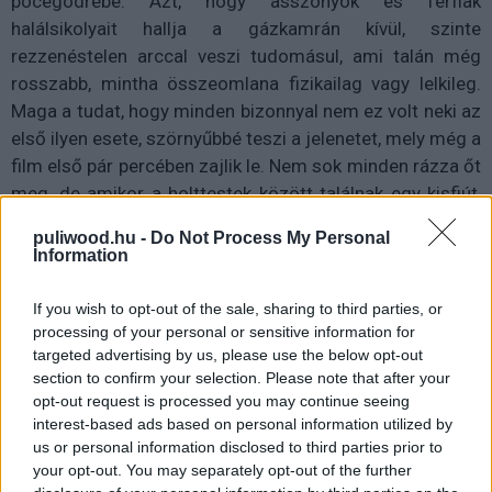
pöcegödrébe. Azt, hogy asszonyok és férfiak
halálsikolyait hallja a gázkamrán kívül, szinte
rezzenéstelen arccal veszi tudomásul, ami talán még
rosszabb, mintha összeomlana fizikailag vagy lelkileg.
Maga a tudat, hogy minden bizonnyal nem ez volt neki az
első ilyen esete, szörnyűbbé teszi a jelenetet, mely még a
film első pár percében zajlik le. Nem sok minden rázza őt
meg, de amikor a holttestek között találnak egy kisfiút,
akkor elszakad a cérna és addig nem nyugszik, amíg
puliwood.hu -
Do Not Process My Personal
rendesen, szertartásosan el nem temetheti őt. Még
Information
akkor is, ha közben a holtak helyett inkább az élőkkel
kellene foglalkozni. Ha egyáltalán beszélhetünk élőkről
If you wish to opt-out of the sale, sharing to third parties, or
egy ilyen történet esetében.
processing of your personal or sensitive information for
targeted advertising by us, please use the below opt-out
section to confirm your selection. Please note that after your
A Saul fia majd’ kétórás, klausztrofób sorozata a
opt-out request is processed you may continue seeing
válogatott borzalmaknak, káosznak, valamint az
interest-based ads based on personal information utilized by
emberség visszavonhatatlan széthullását bemutató
us or personal information disclosed to third parties prior to
jeleneteknek: mindez belesűrítve egyetlen szűk
your opt-out. You may separately opt-out of the further
perspektívába, melyből kitörni éppúgy lehetetlen, mint a