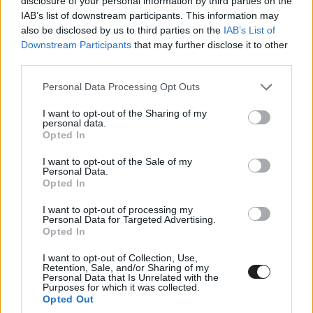
disclosure of your personal information by third parties on the
hatásától szabadulni. Mi, a nézők folyamatosan Saullal
IAB’s list of downstream participants. This information may
vagyunk, az ő szemszögéből figyeljük a történéseket.
also be disclosed by us to third parties on the
IAB’s List of
Látjuk, amit ő lát, halljuk, amit ő hall, ahogyan
Downstream Participants
that may further disclose it to other
frusztráltsága és dezorientáltsága is hasonlómód átjön
third parties.
a leszűkített horizont által. Mondják, hogy a
holokausztról filmet készíteni képtelenség, hiszen
Please note that this website/app uses one or more Google
Personal Data Processing Opt Outs
hogyan is ábrázolhatnánk valami olyat, ami alapvetően
services and may gather and store information including but
ábrázolhatatlan? Nemes László megoldása az, hogy
not limited to your visit or usage behaviour. You may click to
I want to opt-out of the Sharing of my
mutat is, meg nem is. Inkább láttat a rendező, semmint
personal data.
grant or deny consent to Google and its third-party tags to
explicit megmutatja a különféle borzalmakat. A csupasz
Opted In
use your data for below specified purposes in below Google
holttestek látványától persze nem óv meg minket, de
consent section.
I want to opt-out of the Sale of my
nagyon sokat jelent az, hogy metódusát tekintve sokkal
Personal Data.
többet bíz a nézői fantáziára, semmint a „mindent látó
Opted In
szem”-re. Ne legyen kétségeink: ez itt a Pokol, ahol a
reménysugár nem létező, hiba csupán a mátrixban, amit
I want to opt-out of processing my
azonnal orvosolni kell. A film egésze fragmentált és
Personal Data for Targeted Advertising.
Opted In
néhol epizodikusnak tetszik. Van ugyan történet, de
dramaturgiailag úgy van alakítva a cselekmény, hogy a
I want to opt-out of Collection, Use,
néző szarban érezze magát: hiába vagyunk folyton
Retention, Sale, and/or Sharing of my
Saullal, karaktere nem hős, se nem feltétlen pozitív
Personal Data that Is Unrelated with the
Purposes for which it was collected.
szereplő. Egy dolog, hogy motivációja becsületre méltó,
Opted Out
ámbár egyben hiábavaló is, arról nem beszélve, hogy