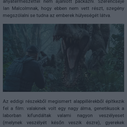
anyatermészettel nem ajánlott packázni. Szerencséje
Ian Malcolmnak, hogy ebben nem vett részt, szegény
megszólalni se tudna az emberek hülyeségét látva.
Az eddigi részekből megismert alappillérekből építkezik
fel a film: valakinek volt egy nagy álma, genetikusok a
laborban kifundáltak valami nagyon veszélyeset
(melynek veszélyét későn veszik észre), gyerekek