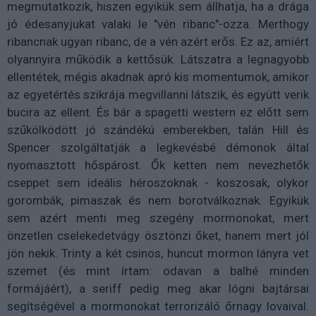
megmutatkozik, hiszen egyikük sem állhatja, ha a drága
jó édesanyjukat valaki le "vén ribanc"-ozza. Merthogy
ribancnak ugyan ribanc, de a vén azért erős. Ez az, amiért
olyannyira működik a kettősük. Látszatra a legnagyobb
ellentétek, mégis akadnak apró kis momentumok, amikor
az egyetértés szikrája megvillanni látszik, és együtt verik
bucira az ellent. És bár a spagetti western ez előtt sem
szűkölködött jó szándékú emberekben, talán Hill és
Spencer szolgáltatják a legkevésbé démonok által
nyomasztott hőspárost. Ők ketten nem nevezhetők
cseppet sem ideális héroszoknak - koszosak, olykor
gorombák, pimaszak és nem borotválkoznak. Egyikük
sem azért menti meg szegény mormonokat, mert
önzetlen cselekedetvágy ösztönzi őket, hanem mert jól
jön nekik. Trinty a két csinos, huncut mormon lányra vet
szemet (és mint írtam: odavan a balhé minden
formájáért), a seriff pedig meg akar lógni bajtársai
segítségével a mormonokat terrorizáló őrnagy lovaival.