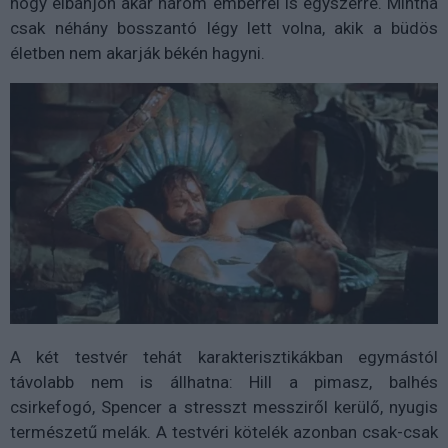
hogy elbánjon akár három emberrel is egyszerre. Mintha
csak néhány bosszantó légy lett volna, akik a büdös
életben nem akarják békén hagyni.
A két testvér tehát karakterisztikákban egymástól
távolabb nem is állhatna: Hill a pimasz, balhés
csirkefogó, Spencer a stresszt messziről kerülő, nyugis
természetű melák. A testvéri kötelék azonban csak-csak