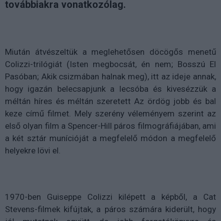
továbbiakra vonatkozólag.
Miután átvészeltük a meglehetősen döcögős menetű
Colizzi-trilógiát (Isten megbocsát, én nem; Bosszú El
Pasóban; Akik csizmában halnak meg), itt az ideje annak,
hogy igazán belecsapjunk a lecsóba és kivesézzük a
méltán híres és méltán szeretett Az ördög jobb és bal
keze című filmet. Mely szerény véleményem szerint az
első olyan film a Spencer-Hill páros filmográfiájában, ami
a két sztár munícióját a megfelelő módon a megfelelő
helyekre lövi el.
1970-ben Guiseppe Colizzi kilépett a képből, a Cat
Stevens-filmek kifújtak, a páros számára kiderült, hogy