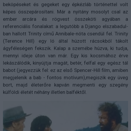
beköpéseket és gegeket egy épkézláb történettel volt
képes összepárosítani. Már a nyitány mosolyt csal az
ember arcára és rögvest összeköti agyában a
referenciális fonalakat: a legutóbb a Django elszabadul-
ban hallott Trinity című Annibale-nóta csendül fel. Trinity
(Terence Hill) egy ló által húzott rácsokból tákolt
ágyféleségen fekszik. Kalap a szemébe húzva, ki tudja,
mennyi ideje úton van már. Egy kis kocsmához érve
lekászálódik, kinyújtja magát, betér, felfal egy egész tál
babot (jegyezzük fel: ez az első Spencer-Hill film, amiben
megjelenik a bab - fontos motívum),megiszik egy üveg
bort, majd életerőre kapván megmenti egy szegény
külföldi életét néhány illetlen balféktől.