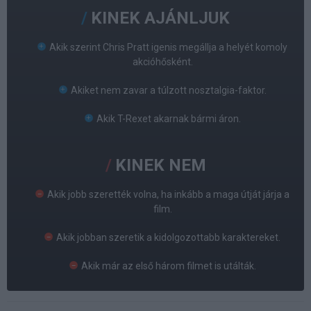
KINEK AJÁNLJUK
Akik szerint Chris Pratt igenis megállja a helyét komoly
akcióhősként.
Akiket nem zavar a túlzott nosztalgia-faktor.
Akik T-Rexet akarnak bármi áron.
KINEK NEM
Akik jobb szerették volna, ha inkább a maga útját járja a
film.
Akik jobban szeretik a kidolgozottabb karaktereket.
Akik már az első három filmet is utálták.