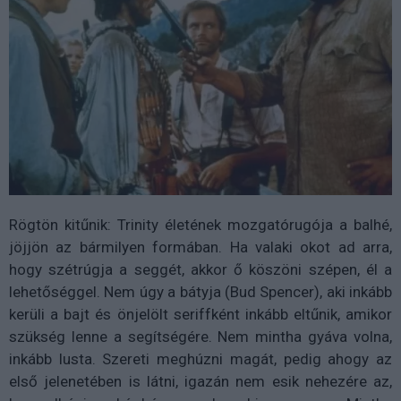
Rögtön kitűnik: Trinity életének mozgatórugója a balhé,
jöjjön az bármilyen formában. Ha valaki okot ad arra,
hogy szétrúgja a seggét, akkor ő köszöni szépen, él a
lehetőséggel. Nem úgy a bátyja (Bud Spencer), aki inkább
kerüli a bajt és önjelölt seriffként inkább eltűnik, amikor
szükség lenne a segítségére. Nem mintha gyáva volna,
inkább lusta. Szereti meghúzni magát, pedig ahogy az
első jelenetében is látni, igazán nem esik nehezére az,