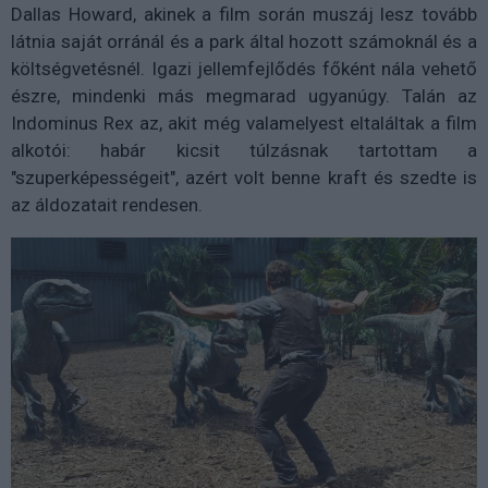
Dallas Howard, akinek a film során muszáj lesz tovább
látnia saját orránál és a park által hozott számoknál és a
költségvetésnél. Igazi jellemfejlődés főként nála vehető
észre, mindenki más megmarad ugyanúgy. Talán az
Indominus Rex az, akit még valamelyest eltaláltak a film
alkotói: habár kicsit túlzásnak tartottam a
"szuperképességeit", azért volt benne kraft és szedte is
az áldozatait rendesen.