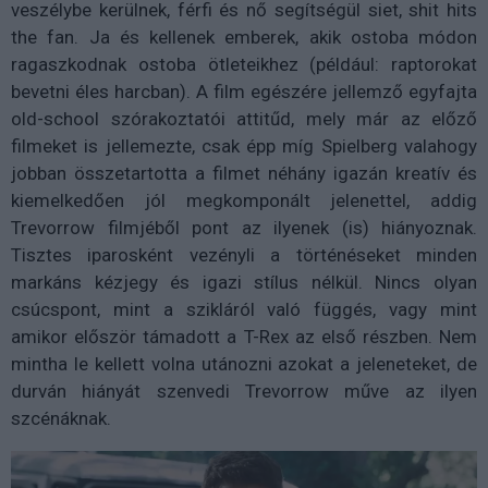
veszélybe kerülnek, férfi és nő segítségül siet, shit hits
the fan. Ja és kellenek emberek, akik ostoba módon
ragaszkodnak ostoba ötleteikhez (például: raptorokat
bevetni éles harcban). A film egészére jellemző egyfajta
old-school szórakoztatói attitűd, mely már az előző
filmeket is jellemezte, csak épp míg Spielberg valahogy
jobban összetartotta a filmet néhány igazán kreatív és
kiemelkedően jól megkomponált jelenettel, addig
Trevorrow filmjéből pont az ilyenek (is) hiányoznak.
Tisztes iparosként vezényli a történéseket minden
markáns kézjegy és igazi stílus nélkül. Nincs olyan
csúcspont, mint a szikláról való függés, vagy mint
amikor először támadott a T-Rex az első részben. Nem
mintha le kellett volna utánozni azokat a jeleneteket, de
durván hiányát szenvedi Trevorrow műve az ilyen
szcénáknak.