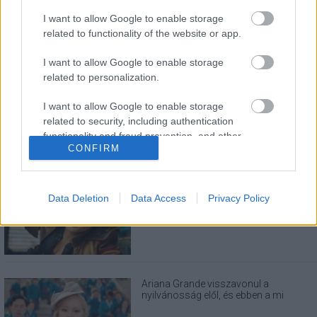
I want to allow Google to enable storage
related to functionality of the website or app.
I want to allow Google to enable storage
LEGOLVASOTTABBAK
related to personalization.
A Verity olyan, mintha az Eredet és egy
pornófilm keveredett volna össze
I want to allow Google to enable storage
related to security, including authentication
functionality and fraud prevention, and other
CONFIRM
user protection.
Eli Roth nagyon szeretné, ha nem
Data Deletion
Data Access
Privacy Policy
utálnátok a Borderlands filmet
Ariana Grande visszavonul a
nyilvánosság elől, és ebben a mi
felelősségünk is benne van