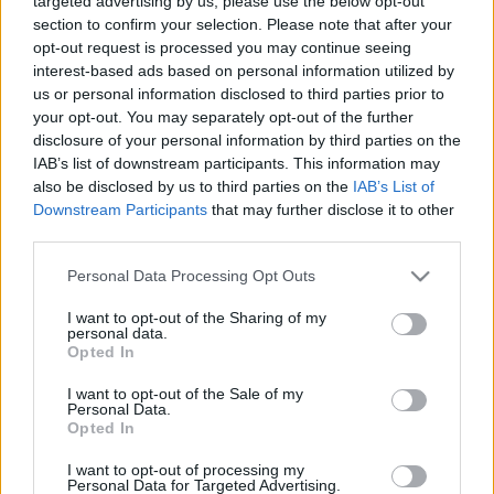
targeted advertising by us, please use the below opt-out
section to confirm your selection. Please note that after your
opt-out request is processed you may continue seeing
interest-based ads based on personal information utilized by
us or personal information disclosed to third parties prior to
your opt-out. You may separately opt-out of the further
Hozzászólások
disclosure of your personal information by third parties on the
IAB’s list of downstream participants. This information may
also be disclosed by us to third parties on the
IAB’s List of
Downstream Participants
that may further disclose it to other
third parties.
LEGFRISSEBB PODCASTÜNK
Please note that this website/app uses one or more Google
Personal Data Processing Opt Outs
services and may gather and store information including but
not limited to your visit or usage behaviour. You may click to
I want to opt-out of the Sharing of my
personal data.
grant or deny consent to Google and its third-party tags to
Opted In
use your data for below specified purposes in below Google
consent section.
I want to opt-out of the Sale of my
Personal Data.
Opted In
I want to opt-out of processing my
Personal Data for Targeted Advertising.