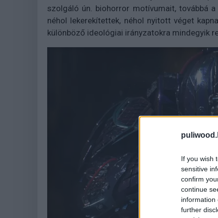
szolgáló ún. biohorror motívumait, továbbá a 
néhol lekerekítettek, néhol nyitott véget ka
különböző ideológiai irányzatokra mindegyik r
puliwood.
If you wish 
sensitive in
confirm you
continue se
information 
further disc