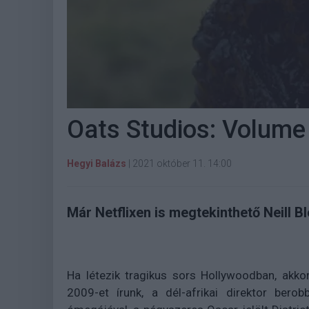
Oats Studios: Volume 1
Hegyi Balázs
|
2021 október 11. 14:00
Már Netflixen is megtekinthető Neill B
Ha létezik tragikus sors Hollywoodban, akk
2009-et írunk, a dél-afrikai direktor bero