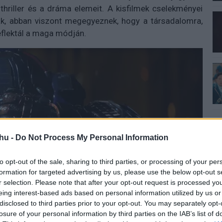
thriller és a dráma elemeit. A kisfilmek cselekményei
pnak, abban viszont megegyeznek, hogy a társadalomra,
eflektál a maga módján.
hu -
Do Not Process My Personal Information
to opt-out of the sale, sharing to third parties, or processing of your per
formation for targeted advertising by us, please use the below opt-out s
r selection. Please note that after your opt-out request is processed y
eing interest-based ads based on personal information utilized by us or
disclosed to third parties prior to your opt-out. You may separately opt-
losure of your personal information by third parties on the IAB’s list of