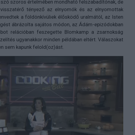
 szó szoros értelmében mondható felszabadítónak, de
 visszatérő tényező az elnyomók és az elnyomottak
vedtek a földönkívüliek élősködő uralmától, az Isten
üggést ábrázolta sajátos módon, az Ádám-epizódokban
bot relációban feszegette Blomkamp a zsarnokság
zelítés ugyanakkor minden példában eltért. Válaszokat
ben sem kapunk felold(oz)ást.