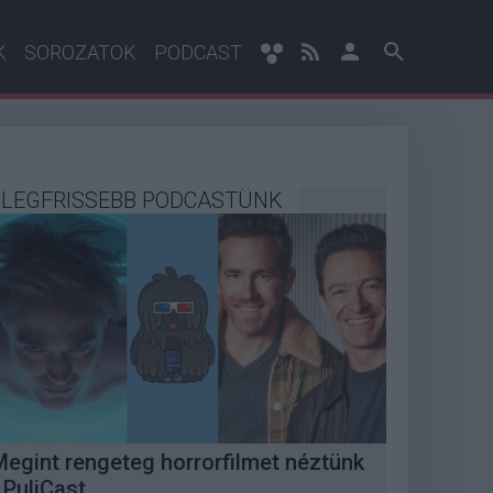
K
SOROZATOK
PODCAST
LEGFRISSEBB PODCASTÜNK
Megint rengeteg horrorfilmet néztünk
 PuliCast