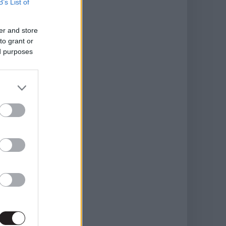
B’s List of
er and store
to grant or
ed purposes