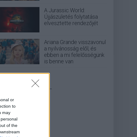
A Jurassic World:
Újjászületés folytatása
elvesztette rendezőjét
Ariana Grande visszavonul
a nyilvánosság elől, és
ebben a mi felelősségünk
is benne van
_
sonal or
ection to
ou may
 personal
out of the
 downstream