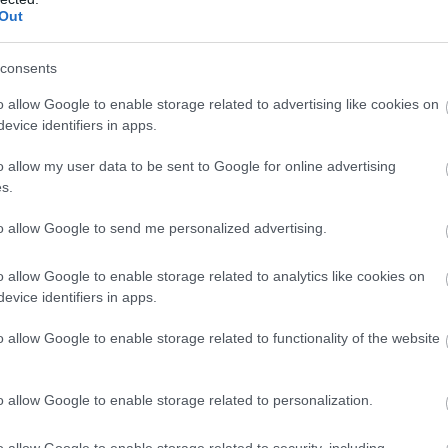
 Puliwoodon. Iratkozz fel a hírlevelünkre, mert
Out
em akarsz lemaradni.
consents
o allow Google to enable storage related to advertising like cookies on
gismertem és azt elfogadom.
evice identifiers in apps.
o allow my user data to be sent to Google for online advertising
s.
to allow Google to send me personalized advertising.
Rakkában például látunk egy űrlények által leigázott
o allow Google to enable storage related to analytics like cookies on
riséget, de a megoldást mégsem kapjuk meg, csupán az
evice identifiers in apps.
gyszer talán egy egész estés filmben láthatunk majd.
amikből nehezen lehetne egy két és félórás sci-fi
o allow Google to enable storage related to functionality of the website
el c. epizód, amiben egy tévéshop balul elsülésének
lhető a rendező értékkeresése és átfogó víziója, ami
o allow Google to enable storage related to personalization.
 átültethető.
o allow Google to enable storage related to security, including