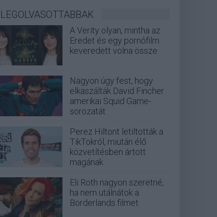
LEGOLVASOTTABBAK
A Verity olyan, mintha az
Eredet és egy pornófilm
keveredett volna össze
Nagyon úgy fest, hogy
elkaszálták David Fincher
amerikai Squid Game-
sorozatát
Perez Hiltont letiltották a
TikTokról, miután élő
közvetítésben ártott
magának
Eli Roth nagyon szeretné,
ha nem utálnátok a
Borderlands filmet