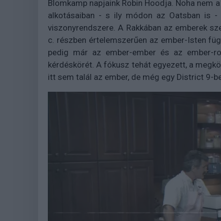
Blomkamp napjaink Robin Hoodja. Noha nem a
alkotásaiban - s ily módon az Oatsban is -
viszonyrendszere. A Rakkában az emberek szen
c. részben értelemszerűen az ember-Isten f
pedig már az ember-ember és az ember-ro
kérdéskörét. A fókusz tehát egyezett, a megkö
itt sem talál az ember, de még egy District 9-