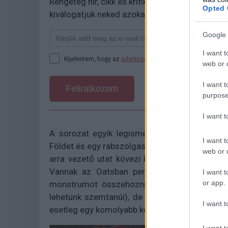
Rengeteg hír, cikk és kritika vár ezen kívül is a
Opted 
kiválogatjuk neked azokat, amikről biztosan n
Google 
I want t
Kijelentem, hogy az
adatkezelési nyilatkozat
tartalmát me
web or d
I want t
Feliratkozom
purpose
I want 
A sorozat egyik legismertebb epizódjában, a 
I want t
Földet és egy rabszolgasorba taszított embe
web or d
arra vezető utat kövezi ki Blomkamp, amit e
Vannak az Oatsban persze olyan részek is, 
I want t
or app.
monstrumot összehozni (pl. a Főzzünk Bill-l
lehetünk szemtanúi), de még ezekben is felle
I want t
esetleg egy komolyabb koncepcióba könnyedén
I want t