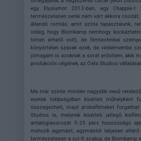
ómegájával, a négyszeres Oscar-jelölt Distric
egy Elysiumot 2013-ban, egy Chappie-
természetesen senki nem várt akkora csodát, m
állandó romlás, amit azóta tapasztalunk, re
odáig, hogy Blomkamp nemhogy kockáztatni
tetten érhető volt), de filmtechnikai szem
könyörtelen szavak ezek, de védelmembe szól
jómagam is azoknak a sorát erősítem, akik mé
produkciós cégének, az Oats Studios vállalásait
Ma már szinte minden nagyobb nevű rendezőn
esetek többségében kísérleti műhelyként fu
összegezheti, majd próbafilmeket forgathat
Studios is, melynek kísérleti jellegű kisfil
antalógiasorozat 5-25 perc hosszúságú epiz
metszik egymást, egymástól teljesen eltérő 
természetesen a sci-fi szabja, de Blomkamp e