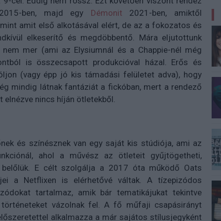
t 9-cel. Eddig nem rossz. Ezt követően viszont rendez
t 2015-ben, majd egy
Démonit
2021-ben, amiktől
int amit első alkotásával elért, de az a fokozatos és
ndkívül elkeserítő és megdöbbentő. Mára eljutottunk
 nem mer (ami az Elysiumnál és a Chappie-nél még
pontból is összecsapott produkcióval házal. Erős és
jon (vagy épp jó kis támadási felületet adva), hogy
g mindig látnak fantáziát a fickóban, mert a rendező
 elnézve nincs híján ötletekből.
ek és színésznek van egy saját kis stúdiója, ami az
nkciónál, ahol a művész az ötleteit gyűjtögetheti,
 belőlük. E célt szolgálja a 2017 óta működő Oats
mjei a Netflixen is elérhetővé váltak. A tízepizódos
ódokat tartalmaz, amik bár tematikájukat tekintve
történeteket vázolnak fel. A fő műfaji csapásirányt
lőszeretettel alkalmazza a már sajátos stílusjegyként