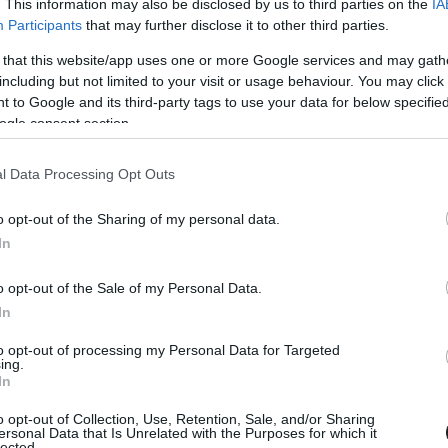
. This information may also be disclosed by us to third parties on the
IA
Participants
that may further disclose it to other third parties.
 that this website/app uses one or more Google services and may gath
including but not limited to your visit or usage behaviour. You may click 
 to Google and its third-party tags to use your data for below specifi
botika, földönkívüli élet. Nagy vonalakban így lehet
ogle consent section.
si spektrumot, ami az Oatsban is visszaköszön. Vegyük
az embereket valószínűleg mindig érdekelni fogja, hogy
l Data Processing Opt Outs
tétségben, és mi történhet az esetben, ha ez a valami
 egy rendezőnek, a megvalósítás azonban már komoly
o opt-out of the Sharing of my personal data.
atásos lenni. Blomkamp éppen emiatt választotta a
In
szerint állíthat fel megválaszolást vagy részletes
 arról van szó, hogy összecsapott forgatókönyvvel áll
o opt-out of the Sale of my Personal Data.
rmátum adta lehetőségeket, miszerint az alapkonfliktus
In
to opt-out of processing my Personal Data for Targeted
ing.
In
o opt-out of Collection, Use, Retention, Sale, and/or Sharing
ersonal Data that Is Unrelated with the Purposes for which it
lected.