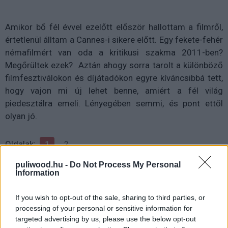
Amikor bő fél évvel ezelőtt először hallottam a filmről,
értetlenül álltam a Cannes-i sikere előtt. Egy fekete-fehér
némafilmért van oda a kritikusi szakma 2011-ben?
Megőrültek ezek? Aztán ahogy sorra tarolt a különböző
filmfesztiválokon és díjátadókon egyre kíváncsibbá tett,
hogy vajon mi új lehet benne, amiért a fél világ
piedesztálra emeli. Lényegében semmi, és pont ettől
olyan jó.
Oldalak:
1
2
puliwood.hu -
Do Not Process My Personal
Information
If you wish to opt-out of the sale, sharing to third parties, or
processing of your personal or sensitive information for
targeted advertising by us, please use the below opt-out