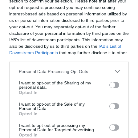
section to confirm your selection. Please note that after your
opt-out request is processed you may continue seeing
interest-based ads based on personal information utilized by
us or personal information disclosed to third parties prior to
Hozzászólások
your opt-out. You may separately opt-out of the further
disclosure of your personal information by third parties on the
IAB’s list of downstream participants. This information may
also be disclosed by us to third parties on the
IAB’s List of
Downstream Participants
that may further disclose it to other
LEGFRISSEBB PODCASTÜNK
third parties.
Please note that this website/app uses one or more Google
Personal Data Processing Opt Outs
services and may gather and store information including but
not limited to your visit or usage behaviour. You may click to
I want to opt-out of the Sharing of my
personal data.
grant or deny consent to Google and its third-party tags to
Opted In
use your data for below specified purposes in below Google
consent section.
I want to opt-out of the Sale of my
Personal Data.
Opted In
I want to opt-out of processing my
Personal Data for Targeted Advertising.
Opted In