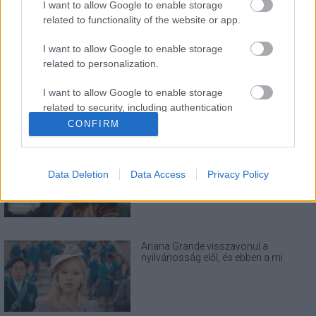
I want to allow Google to enable storage
related to functionality of the website or app.
LEGOLVASOTTABBAK
I want to allow Google to enable storage
A Verity olyan, mintha az Eredet és egy
related to personalization.
pornófilm keveredett volna össze
I want to allow Google to enable storage
related to security, including authentication
functionality and fraud prevention, and other
CONFIRM
user protection.
Eli Roth nagyon szeretné, ha nem
utálnátok a Borderlands filmet
Data Deletion
Data Access
Privacy Policy
Ariana Grande visszavonul a
nyilvánosság elől, és ebben a mi
felelősségünk is benne van