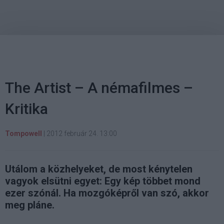
The Artist – A némafilmes –
Kritika
Tompowell
|
2012 február 24. 13:00
Utálom a közhelyeket, de most kénytelen
vagyok elsütni egyet: Egy kép többet mond
ezer szónál. Ha mozgóképről van szó, akkor
meg pláne.