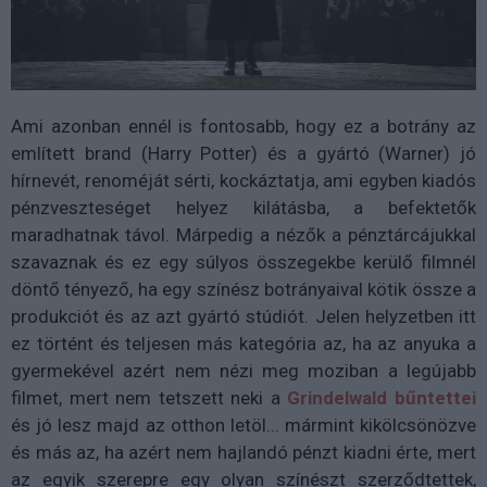
Ami azonban ennél is fontosabb, hogy ez a botrány az
említett brand (Harry Potter) és a gyártó (Warner) jó
hírnevét, renoméját sérti, kockáztatja, ami egyben kiadós
pénzveszteséget helyez kilátásba, a befektetők
maradhatnak távol. Márpedig a nézők a pénztárcájukkal
szavaznak és ez egy súlyos összegekbe kerülő filmnél
döntő tényező, ha egy színész botrányaival kötik össze a
produkciót és az azt gyártó stúdiót. Jelen helyzetben itt
ez történt és teljesen más kategória az, ha az anyuka a
gyermekével azért nem nézi meg moziban a legújabb
filmet, mert nem tetszett neki a
Grindelwald bűntettei
és jó lesz majd az otthon letöl... mármint kikölcsönözve
és más az, ha azért nem hajlandó pénzt kiadni érte, mert
az egyik szerepre egy olyan színészt szerződtettek,