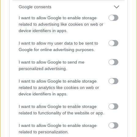
franchise 9. epizódja 4 éve debütált a vásznakon. Ekkor
Google consents
már nagyban dúlt Depp és Heard zajos válása, balhéja,
I want to allow Google to enable storage
azonban Depp szereplése a franchise-ban nem sokkal a
related to advertising like cookies on web or
premier előtt lett csak tisztázott, hiszen Gellert
device identifiers in apps.
Grindelwald, a sötét mágus szereplését igyekeztek a
I want to allow my user data to be sent to
legvégsőkig titokban tartani, nem is elsősorban a
Google for online advertising purposes.
színész balhéja, hanem a történethez kapcsolható
fordulat végett. Amikor ez kiderült, pont a fenti (ráégett)
I want to allow Google to send me
vádak miatt, rengetegen a színész lecserélését
personalized advertising.
követelték, azonban a gyártó Warner Bros., a producer
I want to allow Google to enable storage
David Heyman és a rendező David Yates is maximálisan
related to analytics like cookies on web or
kiálltak Depp mellett, mondván mielőtt leszerződtették,
device identifiers in apps.
szakmailag is tájékozódtak felőle és mindenhonnan
pozitív visszajelzést kaptak vissza. Később, már a
I want to allow Google to enable storage
related to functionality of the website or app.
második rész kapcsán természetesen ismét felmerült
Depp lecserélésének a lehetősége, ekkor azonban maga
I want to allow Google to enable storage
J.K. Rowling vette védelmébe, mely szerint
két ember
related to personalization.
konfliktusa az arra a két emberre tartozik és hogy
a