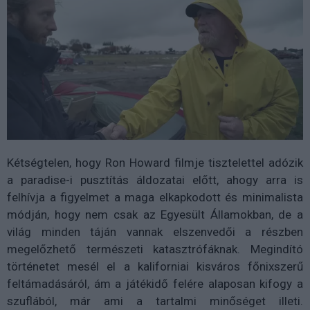
Kétségtelen, hogy Ron Howard filmje tisztelettel adózik
a paradise-i pusztítás áldozatai előtt, ahogy arra is
felhívja a figyelmet a maga elkapkodott és minimalista
módján, hogy nem csak az Egyesült Államokban, de a
világ minden táján vannak elszenvedői a részben
megelőzhető természeti katasztrófáknak. Megindító
történetet mesél el a kaliforniai kisváros főnixszerű
feltámadásáról, ám a játékidő felére alaposan kifogy a
szuflából, már ami a tartalmi minőséget illeti.