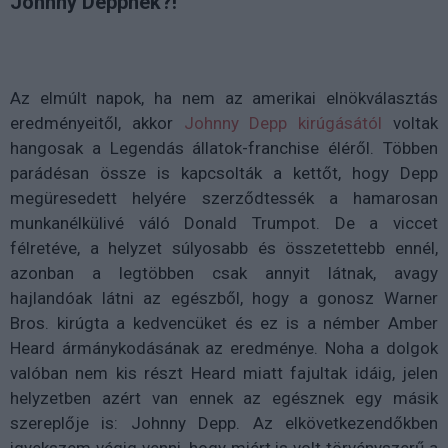
Johnny Deppnek?!
Az elmúlt napok, ha nem az amerikai elnökválasztás
eredményeitől, akkor
Johnny Depp kirúgásától
voltak
hangosak a Legendás állatok-franchise éléről. Többen
parádésan össze is kapcsolták a kettőt, hogy Depp
megüresedett helyére szerződtessék a hamarosan
munkanélkülivé váló Donald Trumpot. De a viccet
félretéve, a helyzet súlyosabb és összetettebb ennél,
azonban a legtöbben csak annyit látnak, avagy
hajlandóak látni az egészből, hogy a gonosz Warner
Bros. kirúgta a kedvencüket és ez is a némber Amber
Heard ármánykodásának az eredménye. Noha a dolgok
valóban nem kis részt Heard miatt fajultak idáig, jelen
helyzetben azért van ennek az egésznek egy másik
szereplője is: Johnny Depp. Az elkövetkezendőkben