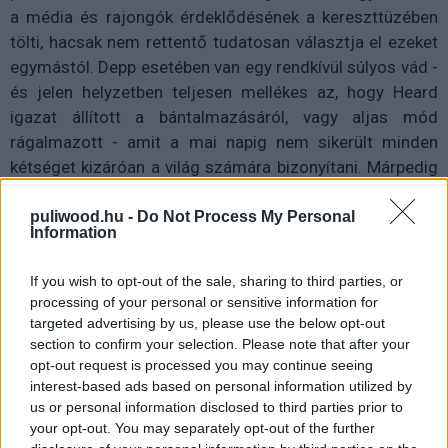
a média és rajongók érdeklődésének a kereszttüzében
tölti, hacsak nem rettentő tudatosan választja el ezeket
egymástól. Depp esetében van egy rendkívül súlyos vád -
és jelen helyzetben teljesen mellékes az, hogy Heard
igazat állított a bántalmazásáról, vagy aljas mód
rágalmazott - amit a mai napig nem sikerült minden
kétséget kizáróan a világ számára bizonyítani. Márpedig
az, hogy valaki testileg hajlamos volt bántalmazni a volt
feleségét az nem azonos súlyú azzal, ha valaki a
puliwood.hu -
Do Not Process My Personal
Information
magánéletben, avagy a sajtó képviselőivel egy paraszt
(akkor már a közismerten pokróc természetű Tommy
If you wish to opt-out of the sale, sharing to third parties, or
Lee Jonesnak évtizedek óta nem lenne munkája),
processing of your personal or sensitive information for
megcsalja a párját, rajtakapták drogozáson, vagy
targeted advertising by us, please use the below opt-out
lekapcsolták gyorshajtásért. A testi sértés, már akár
section to confirm your selection. Please note that after your
opt-out request is processed you may continue seeing
annak a gyanúja is igen komoly büntetőjogi eset, amit -
interest-based ads based on personal information utilized by
ahogy Heard és Depp példája is mutatja - a hatóságok,
us or personal information disclosed to third parties prior to
rendőrök és jogászok is vizsgálnak.
your opt-out. You may separately opt-out of the further