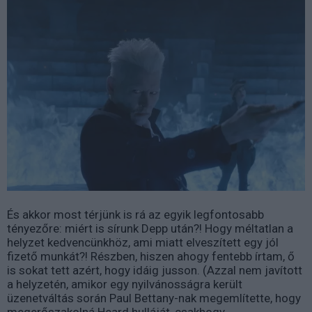
És akkor most térjünk is rá az egyik legfontosabb
tényezőre: miért is sírunk Depp után?! Hogy méltatlan a
helyzet kedvencünkhöz, ami miatt elveszített egy jól
fizető munkát?! Részben, hiszen ahogy fentebb írtam, ő
is sokat tett azért, hogy idáig jusson. (Azzal nem javított
a helyzetén, amikor egy nyilvánosságra került
üzenetváltás során Paul Bettany-nak megemlítette, hogy
megerőszakolná Heard hulláját, csakhogy