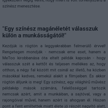
igyekszem végig venni, hogy miért is volt törvényszerű a
színész menesztése.
"Egy színész magánéletét válasszuk
külön a munkásságától!"
Kezdjük is rögtön a leggyakrabban felmerülő érvvel!
Rengetegen mondják - nemcsak eme eset, hanem a
MeToo kirobbanása óta eltelt példák kapcsán - hogy
válasszuk szét a kettőt és teljesen mellékes az, hogy
otthon, a négy fal között mit csinál az illető, ha közben
másokkal kedves, remekül alakít a filmjeiben. És akkor
rögtön álljunk is meg! Egy színész, egy világhírű művész
példakép mások számára, felelősséggel tartozik
nemcsak azért, amit a munkáiban, a sajtóval, vagy a
rajongóival művel, hanem azért is ahogyan él. Hiszen
pont a fent említettek miatt élete jó részét nagyító alatt,