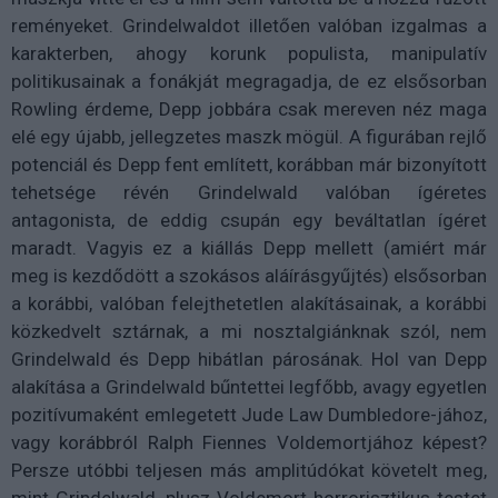
reményeket. Grindelwaldot illetően valóban izgalmas a
karakterben, ahogy korunk populista, manipulatív
politikusainak a fonákját megragadja, de ez elsősorban
Rowling érdeme, Depp jobbára csak mereven néz maga
elé egy újabb, jellegzetes maszk mögül. A figurában rejlő
potenciál és Depp fent említett, korábban már bizonyított
tehetsége révén Grindelwald valóban ígéretes
antagonista, de eddig csupán egy beváltatlan ígéret
maradt. Vagyis ez a kiállás Depp mellett (amiért már
meg is kezdődött a szokásos aláírásgyűjtés) elsősorban
a korábbi, valóban felejthetetlen alakításainak, a korábbi
közkedvelt sztárnak, a mi nosztalgiánknak szól, nem
Grindelwald és Depp hibátlan párosának. Hol van Depp
alakítása a Grindelwald bűntettei legfőbb, avagy egyetlen
pozitívumaként emlegetett Jude Law Dumbledore-jához,
vagy korábbról Ralph Fiennes Voldemortjához képest?
Persze utóbbi teljesen más amplitúdókat követelt meg,
mint Grindelwald, plusz Voldemort horrorisztikus testet