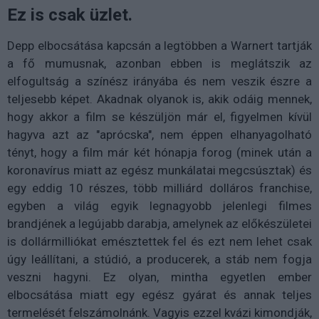
Ez is csak üzlet.
Depp elbocsátása kapcsán a legtöbben a Warnert tartják
a fő mumusnak, azonban ebben is meglátszik az
elfogultság a színész irányába és nem veszik észre a
teljesebb képet. Akadnak olyanok is, akik odáig mennek,
hogy akkor a film se készüljön már el, figyelmen kívül
hagyva azt az "aprócska", nem éppen elhanyagolható
tényt, hogy a film már két hónapja forog (minek után a
koronavírus miatt az egész munkálatai megcsúsztak) és
egy eddig 10 részes, több milliárd dolláros franchise,
egyben a világ egyik legnagyobb jelenlegi filmes
brandjének a legújabb darabja, amelynek az előkészületei
is dollármilliókat emésztettek fel és ezt nem lehet csak
úgy leállítani, a stúdió, a producerek, a stáb nem fogja
veszni hagyni. Ez olyan, mintha egyetlen ember
elbocsátása miatt egy egész gyárat és annak teljes
termelését felszámolnánk. Vagyis ezzel kvázi kimondják,