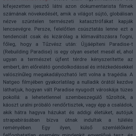
kifejezetten ijesztő látni azon dokumentarista filmek
számának növekedését, amik a világot sújtó, globálisan
nézve szüntelen természeti katasztrófákat kapják
lencsevégre. Persze, felelőtlen csúsztatás lenne ezt a
tendenciát csak és kizárólag a klímaváltozásra fogni,
főleg, hogy a Tűzvész után: Újjáépíteni Paradise-t
(Rebuilding Paradise) is egy olyan esetet mesél el, ahol
ugyan a természet újfent térdre kényszerítette az
embert, ám előrelátó gondolkodással és intézkedésekkel
valószínűleg megakadályozható lett volna a tragédia. A
Natgeo filmjében gyakorlatilag a nulladik órától kezdve
láthatjuk, hogyan vált Paradise nyugodt városkája tüzes
pokollá: a lehetetlennel szembeszegülő tűzoltók, a
káoszt uralni próbáló rendőrtisztek, vagy épp a családok,
akik hátra hagyva házukat és addigi életüket, autójuk
strapabírásában bízva útnak indultak a túlélés
reményében. Egy ilyen, külső szemlélőként
felfoghatatlan esemény mindenkit egyenlővé tesz, és