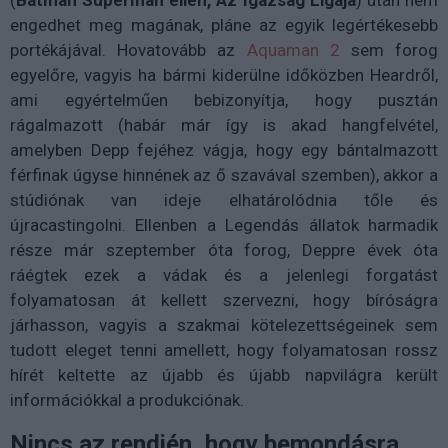
(
Batman Superman ellen, Az Igazság Ligája
) után nem
engedhet meg magának, pláne az egyik legértékesebb
portékájával. Hovatovább az
Aquaman 2
sem forog
egyelőre, vagyis ha bármi kiderülne időközben Heardről,
ami egyértelműen bebizonyítja, hogy pusztán
rágalmazott (habár már így is akad hangfelvétel,
amelyben Depp fejéhez vágja, hogy egy bántalmazott
férfinak úgyse hinnének az ő szavával szemben), akkor a
stúdiónak van ideje elhatárolódnia tőle és
újracastingolni. Ellenben a Legendás állatok harmadik
része már szeptember óta forog, Deppre évek óta
ráégtek ezek a vádak és a jelenlegi forgatást
folyamatosan át kellett szervezni, hogy bíróságra
járhasson, vagyis a szakmai kötelezettségeinek sem
tudott eleget tenni amellett, hogy folyamatosan rossz
hírét keltette az újabb és újabb napvilágra került
információkkal a produkciónak.
Nincs az rendjén, hogy bemondásra