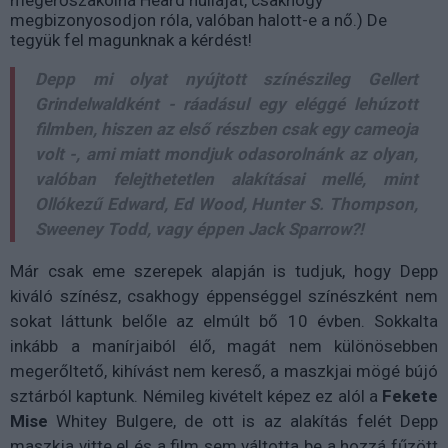
megbizonyosodjon róla, valóban halott-e a nő.) De
tegyük fel magunknak a kérdést!
Depp mi olyat nyújtott színészileg Gellert
Grindelwaldként - ráadásul egy eléggé lehúzott
filmben, hiszen az első részben csak egy cameoja
volt -, ami miatt mondjuk odasorolnánk az olyan,
valóban felejthetetlen alakításai mellé, mint
Ollókezű
Edward
,
Ed
Wood
, Hunter S. Thompson,
Sweeney
Todd
, vagy éppen Jack Sparrow?!
Már csak eme szerepek alapján is tudjuk, hogy Depp
kiváló színész, csakhogy éppenséggel színészként nem
sokat láttunk belőle az elmúlt bő 10 évben. Sokkalta
inkább a manírjaiból élő, magát nem különösebben
megerőltető, kihívást nem kereső, a maszkjai mögé bújó
sztárból kaptunk. Némileg kivételt képez ez alól a
Fekete
Mise
Whitey Bulgere, de ott is az alakítás felét Depp
maszkja vitte el és a film sem váltotta be a hozzá fűzött