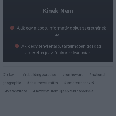
Kinek Nem
Akik egy alapos, informatív dokut szeretnének
nézni.
Akik egy tényfeltáró, tartalmában gazdag
ismeretterjesztő filmre kíváncsiak.
Címkék:
#rebuilding paradise
#ron howard
#national
geographic
#dokumentumfilm
#ismeretterjesztő
#katasztrófa
#tűzvész után: Újjáépíteni paradise-t