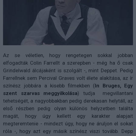
Az se véletlen, hogy rengetegen sokkal jobban
elfogadták Colin Farrellt a szerepben - még ha ő csak
Grindelwald álcájaként is szolgált -, mint Deppet. Pedig
Farrellnek sem Percival Graves volt élete alakítása, az ír
színész jobbára a kisebb filmekben (
In Bruges, Egy
szent szarvas meggyilkolása
) tudja megvillantani
tehetségét, a nagyobbakban pedig derekasan helytáll, az
első részben pedig olyan különös helyzetben találta
magát, hogy úgy kellett egy karakter alapjait
megteremtenie - mindezt úgy, hogy ne áruljon el sokat
róla -, hogy azt egy másik színész viszi tovább. Depp