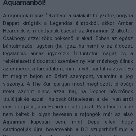
Aquamanből!
A rajongók másik felvetése a kialakult helyzetre, hogyha
Deppet kirúgták a Legendás állatokból, akkor Amber
Heardnek is mondjanak búcsút az
Aquaman
2
alkotói.
Csakhogy ezzel több bökkenő is akad. Ebben az egész
bántalmazási ügyben (ha igaz, ha nem) ő az áldozat,
legalábbis annak igyekszik feltüntetni magát és a
feltételezett áldozattal szemben nyilván máshogy állnak
az emberek, a társadalom, mint a vélt bántalmazóval. És
itt megint bejön az üzleti szempont, valamint a jog
viszonya. A The Sun pártján most meghozott bírósági
ítélet szerint nincs azzal baj, ha Deppet nőverőnek
titulálják és ezzel - ha csak áttételesen is, de - van arról
egy jogi papír, ami Heardnek ad igazat. Ráadásul ellene
nem keltek ki olyan hevesen a rajongók már az első
Aquaman
kapcsán sem, mint Depp ellen, hogy
castingolják újra, hovatovább a DC szuperhősfilmje a