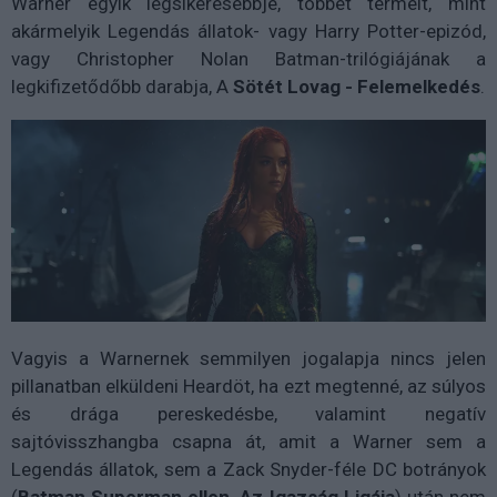
Warner egyik legsikeresebbje, többet termelt, mint
akármelyik Legendás állatok- vagy Harry Potter-epizód,
vagy Christopher Nolan Batman-trilógiájának a
legkifizetődőbb darabja, A
Sötét Lovag - Felemelkedés
.
Vagyis a Warnernek semmilyen jogalapja nincs jelen
pillanatban elküldeni Heardöt, ha ezt megtenné, az súlyos
és drága pereskedésbe, valamint negatív
sajtóvisszhangba csapna át, amit a Warner sem a
Legendás állatok, sem a Zack Snyder-féle DC botrányok