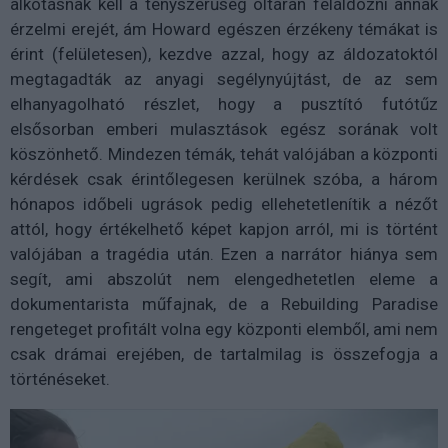
alkotásnak kell a tényszerűség oltárán feláldozni annak
érzelmi erejét, ám Howard egészen érzékeny témákat is
érint (felületesen), kezdve azzal, hogy az áldozatoktól
megtagadták az anyagi segélynyújtást, de az sem
elhanyagolható részlet, hogy a pusztító futótűz
elsősorban emberi mulasztások egész sorának volt
köszönhető. Mindezen témák, tehát valójában a központi
kérdések csak érintőlegesen kerülnek szóba, a három
hónapos időbeli ugrások pedig ellehetetlenítik a nézőt
attól, hogy értékelhető képet kapjon arról, mi is történt
valójában a tragédia után. Ezen a narrátor hiánya sem
segít, ami abszolút nem elengedhetetlen eleme a
dokumentarista műfajnak, de a Rebuilding Paradise
rengeteget profitált volna egy központi elemből, ami nem
csak drámai erejében, de tartalmilag is összefogja a
történéseket.