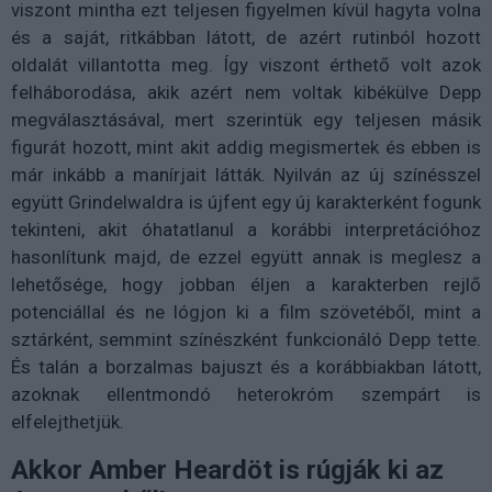
viszont mintha ezt teljesen figyelmen kívül hagyta volna
és a saját, ritkábban látott, de azért rutinból hozott
oldalát villantotta meg. Így viszont érthető volt azok
felháborodása, akik azért nem voltak kibékülve Depp
megválasztásával, mert szerintük egy teljesen másik
figurát hozott, mint akit addig megismertek és ebben is
már inkább a manírjait látták. Nyilván az új színésszel
együtt Grindelwaldra is újfent egy új karakterként fogunk
tekinteni, akit óhatatlanul a korábbi interpretációhoz
hasonlítunk majd, de ezzel együtt annak is meglesz a
lehetősége, hogy jobban éljen a karakterben rejlő
potenciállal és ne lógjon ki a film szövetéből, mint a
sztárként, semmint színészként funkcionáló Depp tette.
És talán a borzalmas bajuszt és a korábbiakban látott,
azoknak ellentmondó heterokróm szempárt is
elfelejthetjük.
Akkor Amber Heardöt is rúgják ki az