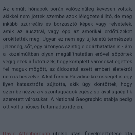
Az elmúlt hónapok során valószínűleg kevesen voltak,
akikkel nem jöttek szembe azok lélegzetelállító, de még
inkább szürreális és borzasztó képek vagy felvételek,
amik az ausztrál, vagy épp az amerikai erdőtüzeket
örökítették meg. Ugyan ez nem egy új keletű természeti
jelenség, sőt, egy bizonyos szintig elodázhatatlan is - ám
a közelmúltban olyan megállíthatatlan erővel söpörtek
végig ezek a futótüzek, hogy komplett városokat égettek
fel maguk mögött, az áldozatul esett emberi életekről
nem is beszélve. A kaliforniai Paradise közösségét is egy
ilyen katasztrófa sújtotta, akik úgy döntöttek, hogy
szembe nézve a viszontagságok egész sorával újjáépítik
szeretett városukat. A National Geographic stábja pedig
ott volt a hősies feltámadás idején.
David Attenborough
utolsó utáni figyelmeztetése óta