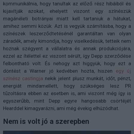
kommunikálnia, hogy tanultak az előző rész hibáiból és
kijavítják azokat, ehelyett viszont egy színészük
magánéleti botrányai miatt kell tartaniuk a hátukat,
amihez semmi közük. Azt is vegyük számításba, hogy a
színészek leszerződtetésénél garantáltan van olyan
záradék, amely kimondja, hogy viselkedésük, tetteik nem
hoznak szégyent a vállalatra és annak produkciójára,
ezzel az ítélettel ez viszont sérült, így Depp szerződése
felbontható volt. És nehogy azt higgyük, hogy ezt a
döntést a Warner jó kedvében hozta, hiszen
egy új
színész castingja
nekik jelent plusz munkát, időt, pénzt,
energiát mindamellett, hogy szükséges lesz PR
tűzoltásra ebben az esetben is, ami viszont még így is
egyszerűbb, mint Depp egyre hangosabb csörtéjét
Hearddel kimagyarázni, ami még évekig elhúzódhat.
Nem is volt jó a szerepben