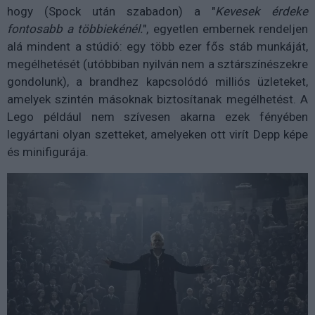
hogy (Spock után szabadon) a "
Kevesek érdeke
fontosabb a többiekénél.
", egyetlen embernek rendeljen
alá mindent a stúdió: egy több ezer fős stáb munkáját,
megélhetését (utóbbiban nyilván nem a sztárszínészekre
gondolunk), a brandhez kapcsolódó milliós üzleteket,
amelyek szintén másoknak biztosítanak megélhetést. A
Lego például nem szívesen akarna ezek fényében
legyártani olyan szetteket, amelyeken ott virít Depp képe
és minifigurája.