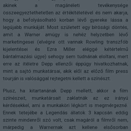
akinek a magánéleti tevékenysége
összeegyeztethetetlen az értékítéletével és nem akarja,
hogy a befolyásolható korban lévő gyereke lássa a
legújabb munkáját. Most született egy bírósági döntés,
amit a Warner amúgy is nehéz helyzetben lévő
marketingesei (elvégre ott vannak Rowling transzfób
kijelentései és Ezra Miller eléggé kétértelmű
bántalmazási ügye) sehogy sem tudnának eloltani, mert
erre az ítéletre Depp ellenzői éppúgy hivatkozhatnak,
mint a sajtó munkatársai, akik elől az előző film press
tourján is valósággal rejtegetni kellett a színészt.
Plusz, ha kitartanának Depp mellett, akkor a film
színészeit, munkatársait zaklatnák az ez irányú
kérdésekkel, ami a munkaköri légkört is megmérgezné.
Ennek tetejébe a Legendás állatok 3 kapcsán eddig
szinte mindenről szó volt, csak magáról a filmről nem,
márpedig a Warnernak azt kellene elsősorban