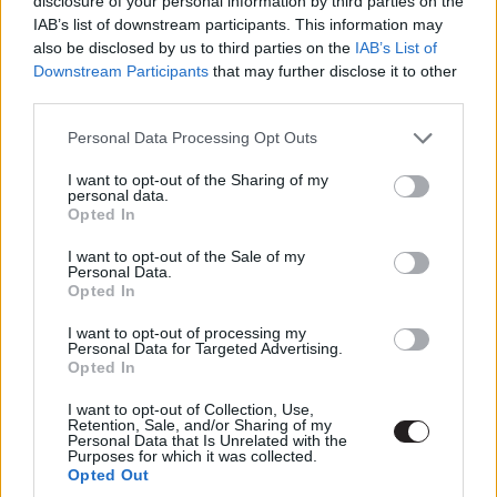
disclosure of your personal information by third parties on the
Johnny Depp magának köszönheti a
IAB’s list of downstream participants. This information may
bajt
also be disclosed by us to third parties on the
IAB’s List of
Downstream Participants
that may further disclose it to other
third parties.
Please note that this website/app uses one or more Google
Personal Data Processing Opt Outs
services and may gather and store information including but
not limited to your visit or usage behaviour. You may click to
I want to opt-out of the Sharing of my
personal data.
grant or deny consent to Google and its third-party tags to
Opted In
use your data for below specified purposes in below Google
consent section.
I want to opt-out of the Sale of my
Personal Data.
Opted In
I want to opt-out of processing my
Personal Data for Targeted Advertising.
Opted In
És a fent említett puszta vád (még ha nem is igaz, de
I want to opt-out of Collection, Use,
erről később) nagyon csúnyán rátud égni egy színészre,
Retention, Sale, and/or Sharing of my
ahogy az Depp esetében meg is történt. A
Legendás
Personal Data that Is Unrelated with the
Purposes for which it was collected.
állatok és megfigyelésük
, vagyis az 5 részesre
Opted Out
tervezett széria nyitódarabja és a teljes Harry Potter-