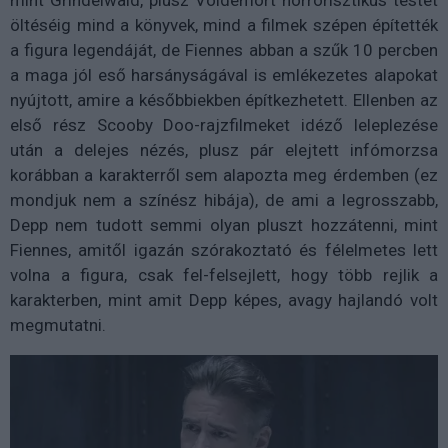
öltéséig mind a könyvek, mind a filmek szépen építették
a figura legendáját, de Fiennes abban a szűk 10 percben
a maga jól eső harsányságával is emlékezetes alapokat
nyújtott, amire a későbbiekben építkezhetett. Ellenben az
első rész Scooby Doo-rajzfilmeket idéző leleplezése
után a delejes nézés, plusz pár elejtett infómorzsa
korábban a karakterről sem alapozta meg érdemben (ez
mondjuk nem a színész hibája), de ami a legrosszabb,
Depp nem tudott semmi olyan pluszt hozzátenni, mint
Fiennes, amitől igazán szórakoztató és félelmetes lett
volna a figura, csak fel-felsejlett, hogy több rejlik a
karakterben, mint amit Depp képes, avagy hajlandó volt
megmutatni.