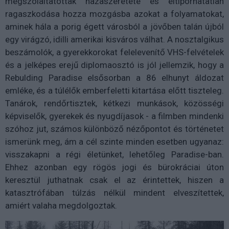
megszólaltatottak hazaszeretete és eltiporhatatlan
ragaszkodása hozza mozgásba azokat a folyamatokat,
aminek hála a porig égett városból a jövőben talán újból
egy virágzó, idilli amerikai kisváros válhat. A nosztalgikus
beszámolók, a gyerekkorokat felelevenítő VHS-felvételek
és a jelképes erejű diplomaosztó is jól jellemzik, hogy a
Rebulding Paradise elsősorban a 86 elhunyt áldozat
emléke, és a túlélők emberfeletti kitartása előtt tiszteleg.
Tanárok, rendőrtisztek, kétkezi munkások, közösségi
képviselők, gyerekek és nyugdíjasok - a filmben mindenki
szóhoz jut, számos különböző nézőpontot és történetet
ismerünk meg, ám a cél szinte minden esetben ugyanaz:
visszakapni a régi életünket, lehetőleg Paradise-ban.
Ehhez azonban egy rögös jogi és bürokráciai úton
keresztül juthatnak csak el az érintettek, hiszen a
katasztrófában túlzás nélkül mindent elveszítettek,
amiért valaha megdolgoztak.