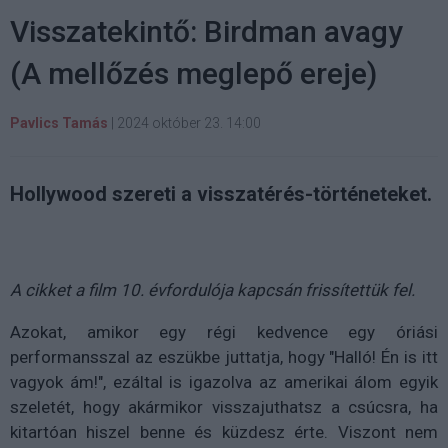
Visszatekintő: Birdman avagy
(A mellőzés meglepő ereje)
Pavlics Tamás
|
2024 október 23. 14:00
Hollywood szereti a visszatérés-történeteket.
A cikket a film 10. évfordulója kapcsán frissítettük fel.
Azokat, amikor egy régi kedvence egy óriási
performansszal az eszükbe juttatja, hogy "Halló! Én is itt
vagyok ám!", ezáltal is igazolva az amerikai álom egyik
szeletét, hogy akármikor visszajuthatsz a csúcsra, ha
kitartóan hiszel benne és küzdesz érte. Viszont nem