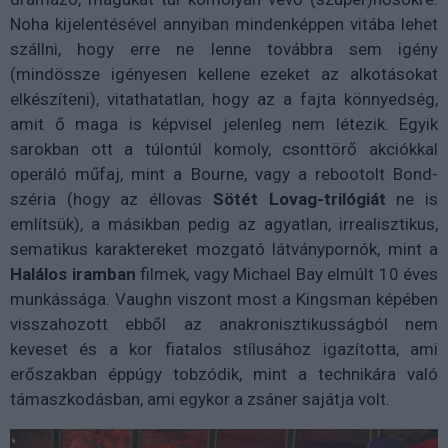
Noha kijelentésével annyiban mindenképpen vitába lehet
szállni, hogy erre ne lenne továbbra sem igény
(mindössze igényesen kellene ezeket az alkotásokat
elkészíteni), vitathatatlan, hogy az a fajta könnyedség,
amit ő maga is képvisel jelenleg nem létezik. Egyik
sarokban ott a túlontúl komoly, csonttörő akciókkal
operáló műfaj, mint a Bourne, vagy a rebootolt Bond-
széria (hogy az éllovas
Sötét Lovag-trilógiát
ne is
említsük), a másikban pedig az agyatlan, irrealisztikus,
sematikus karaktereket mozgató látványpornók, mint a
Halálos iramban
filmek, vagy Michael Bay elmúlt 10 éves
munkássága. Vaughn viszont most a Kingsman képében
visszahozott ebből az anakronisztikusságból nem
keveset és a kor fiatalos stílusához igazította, ami
erőszakban éppúgy tobzódik, mint a technikára való
támaszkodásban, ami egykor a zsáner sajátja volt.