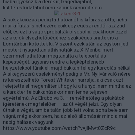
hiába igyekszik a derék ír, tragédiájából,
küldetéstudatából nem kapunk semmit sem.
A sok akciózás pedig láthatóanőt is kifárasztotta, néha
már a futás is nehezére esik egy egész rendőr század
elől, és ezt a vágók próbálták orvosolni, csakhogy ezzel
az akciók élvezhetőségéhez szükséges snittek is a
Lomtárban kötöttek ki. Viszont ezek után az egykori jedi
mestert nyugodtan áthívhatják az X-Menbe, mert
szemmel láthatóan megtanulta a teleportálás
képességét, ugyanis rendre a legképtelenebb
helyzetekből tűnik el, majd bukkan fel egy karcolás nélkül.
A síkegyszerű cselekményt pedig a Mr. Nyilvánvaló névre
is keresztelhető Forest Whitaker narrálja, aki csak azt
felejtette el megemlíteni, hogy ki a hunyó, nem mintha ez
a karakter felbukkanásakor nem lenne teljesen
egyértelmű. Az Elrabolva 3. – remélhetőleg a plakátok
ígéretének megfelelően – az út végét jelzi. Egy olyan
útnak a végét, amibe talán jobb lett volna soha bele sem
vágni, még akkor sem, ha az első állomásér mind a mai
napig hálásak vagyunk.
https://www.youtube.com/watch?v=jlMwt0ZcR9c