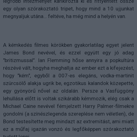
legfőbb intézményét karikírozta ki és rittyentett össze
egy olyan szórakoztató tripet, hogy mind a 10 ujjunkat
megnyaljuk utána… feltéve, ha még mind a helyén van.
A kémkedés filmes körökben gyakorlatilag egyet jelent
James Bond nevével, és ezzel együtt egy jó adag
"britizmussal". Ian Flemming hőse annyira a popkultúra
részévé vált, hogyha meghallja az ember ezt a kifejezést,
hogy "kém", egyből a 007-es elegáns, vodka-martinit
szürcsölő alakja ugrik be, egzotikus kalandok közepette,
egy gyönyörű nővel az oldalán. Persze a Vasfüggöny
lehullása előtt is voltak szikárabb kémmozik, elég csak a
Michael Caine nevével fémjelzett Harry Palmer-filmekre
gondolni (a színészlegenda szereplése nem véletlen), de
Bond testesítette meg mindazt az extremitást, ami miatt
ez a műfaj igazán vonzó és legfőképpen szórakoztató
tudott lenni.