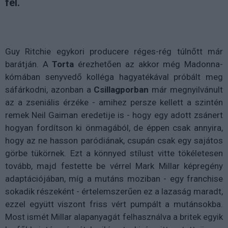
fel.
Guy Ritchie egykori producere réges-rég túlnőtt már
barátján. A
Torta
érezhetően az akkor még Madonna-
kómában senyvedő kolléga hagyatékával próbált meg
sáfárkodni, azonban a
Csillagporban
már megnyilvánult
az a zseniális érzéke - amihez persze kellett a szintén
remek Neil Gaiman eredetije is - hogy egy adott zsánert
hogyan fordítson ki önmagából, de éppen csak annyira,
hogy az ne hasson paródiának, csupán csak egy sajátos
görbe tükörnek. Ezt a könnyed stílust vitte tökéletesen
tovább, majd festette be vérrel Mark Millar képregény
adaptációjában, míg a mutáns moziban - egy franchise
sokadik részeként - értelemszerűen ez a lazaság maradt,
ezzel együtt viszont friss vért pumpált a mutánsokba.
Most ismét Millar alapanyagát felhasználva a britek egyik