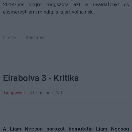
2014-ben végre megkapta azt a rivaldafényt és
elismerést, ami mindig is kijárt volna neki.
Címkék:
#birdman
Elrabolva 3 - Kritika
Tompowell
|
2015 január 9. 20:11
A Liam Neeson sorozat bemutatja Liam Neeson