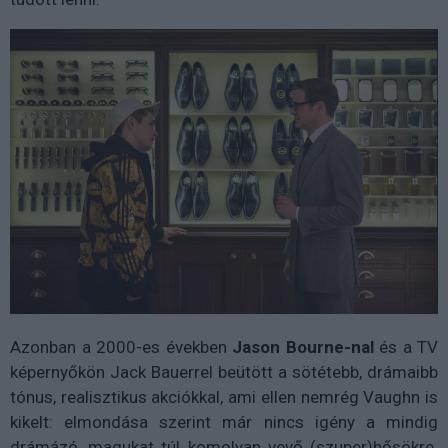
Azonban a 2000-es években
Jason Bourne-nal
és a TV
képernyőkön Jack Bauerrel beütött a sötétebb, drámaibb
tónus, realisztikus akciókkal, ami ellen nemrég Vaughn is
kikelt: elmondása szerint már nincs igény a mindig
drámázó, magukat túl komolyan vevő (szuper)hősökre.