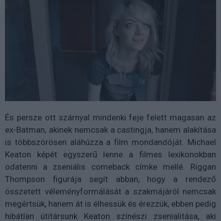
És persze ott szárnyal mindenki feje felett magasan az
ex-Batman, akinek nemcsak a castingja, hanem alakítása
is többszörösen aláhúzza a film mondandóját. Michael
Keaton képét egyszerű lenne a filmes lexikonokban
odatenni a zseniális comeback címke mellé. Riggan
Thompson figurája segít abban, hogy a rendező
összetett véleményformálását a szakmájáról nemcsak
megértsük, hanem át is élhessük és érezzük, ebben pedig
hibátlan útitársunk Keaton színészi zsenialitása, aki