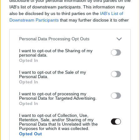
disclosure of your personal information by third parties on the
IAB’s list of downstream participants. This information may
also be disclosed by us to third parties on the
IAB’s List of
Downstream Participants
that may further disclose it to other
third parties.
Please note that this website/app uses one or more Google
Personal Data Processing Opt Outs
services and may gather and store information including but
not limited to your visit or usage behaviour. You may click to
I want to opt-out of the Sharing of my
personal data.
grant or deny consent to Google and its third-party tags to
Opted In
use your data for below specified purposes in below Google
consent section.
Vaughn ráadásul a Millarral közösen jegyzett képregényt
I want to opt-out of the Sale of my
Personal Data.
nem szó szerint adaptálta - amit már csak az abban
Opted In
szereplő Mark Hamill nevezetű professzor is
I want to opt-out of processing my
megnehezített volna, de legalább az utolsó jedit is
Personal Data for Targeted Advertising.
szerepeltethette a filmben - hanem annak csupán
Opted In
alapelemeit vette kölcsön és egy saját jogán is létező,
I want to opt-out of Collection, Use,
nagyon is eleven filmet faragott belőle. Bátran
Retention, Sale, and/or Sharing of my
Personal Data that Is Unrelated with the
kijelenthető, hogy a film jobb, mint az alapjául szolgáló
Purposes for which it was collected.
mű. Ugyanakkor a film első felében helyenként
Opted Out