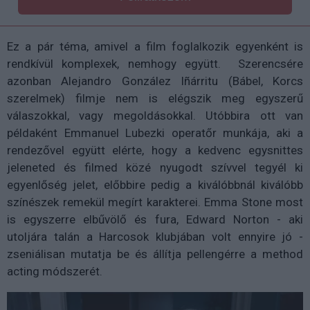
Ez a pár téma, amivel a film foglalkozik egyenként is
rendkívül komplexek, nemhogy együtt. Szerencsére
azonban Alejandro González Iñárritu (Bábel, Korcs
szerelmek) filmje nem is elégszik meg egyszerű
válaszokkal, vagy megoldásokkal. Utóbbira ott van
példaként Emmanuel Lubezki operatőr munkája, aki a
rendezővel együtt elérte, hogy a kedvenc egysnittes
jeleneted és filmed közé nyugodt szívvel tegyél ki
egyenlőség jelet, előbbire pedig a kiválóbbnál kiválóbb
színészek remekül megírt karakterei. Emma Stone most
is egyszerre elbűvölő és fura, Edward Norton - aki
utoljára talán a Harcosok klubjában volt ennyire jó -
zseniálisan mutatja be és állítja pellengérre a method
acting módszerét.