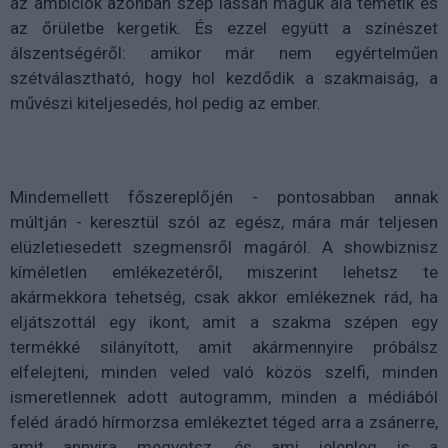
az ambíciók azonban szép lassan maguk alá temetik és
az őrületbe kergetik. És ezzel együtt a színészet
álszentségéről: amikor már nem egyértelműen
szétválasztható, hogy hol kezdődik a szakmaiság, a
művészi kiteljesedés, hol pedig az ember.
Mindemellett főszereplőjén - pontosabban annak
múltján - keresztül szól az egész, mára már teljesen
elüzletiesedett szegmensről magáról. A showbiznisz
kíméletlen emlékezetéről, miszerint lehetsz te
akármekkora tehetség, csak akkor emlékeznek rád, ha
eljátszottál egy ikont, amit a szakma szépen egy
termékké silányított, amit akármennyire próbálsz
elfelejteni, minden veled való közös szelfi, minden
ismeretlennek adott autogramm, minden a médiából
feléd áradó hírmorzsa emlékeztet téged arra a zsánerre,
amit annyira megvetsz, és ami jelenleg is a