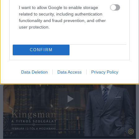
I want to allow Google to enable storage
related to security, including authentication
De ezek tényleg csak apró nüanszok a nagy egészt
functionality and fraud prevention, and other
tekintve és mit sem vonnak le a film és rendezője
user protection.
érdemeiből. Vaughn ismét bebizonyította, hogy a
tartalmasan könnyed, őrülten vicces és véres filmek
terepén jelenleg ő a király.
CONFIRM
Data Deletion
Data Access
Privacy Policy