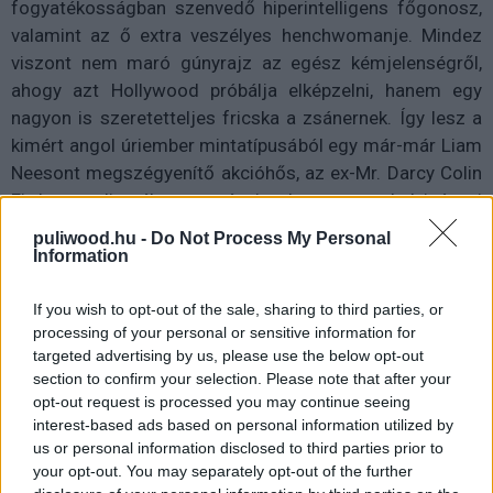
fogyatékosságban szenvedő hiperintelligens főgonosz,
valamint az ő extra veszélyes henchwomanje. Mindez
viszont nem maró gúnyrajz az egész kémjelenségről,
ahogy azt Hollywood próbálja elképzelni, hanem egy
nagyon is szeretetteljes fricska a zsánernek. Így lesz a
kimért angol úriember mintatípusából egy már-már Liam
Neesont megszégyenítő akcióhős, az ex-Mr. Darcy Colin
Firth-t pedig élvezet nézni, ahogy egy helyiségnyi
suttyóból kiveri azt a bizonyos matériát. A szórakoztató
puliwood.hu -
Do Not Process My Personal
fogyatékossággal élő ellenlábasból pedig a legkevésbé
Information
sem válik nevetség tárgya, hanem egy nagyon is
fenyegető antagonista (Samuel L. Jackson rég volt ilyen
If you wish to opt-out of the sale, sharing to third parties, or
processing of your personal or sensitive information for
jó), míg az ifjú durcás suhancból egy nagyon is
targeted advertising by us, please use the below opt-out
önérzetes, de szerethető főhős.
section to confirm your selection. Please note that after your
opt-out request is processed you may continue seeing
interest-based ads based on personal information utilized by
us or personal information disclosed to third parties prior to
your opt-out. You may separately opt-out of the further