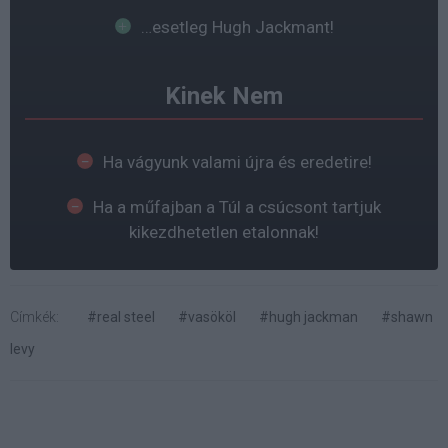
…esetleg Hugh Jackmant!
Kinek Nem
Ha vágyunk valami újra és eredetire!
Ha a műfajban a Túl a csúcsont tartjuk
kikezdhetetlen etalonnak!
Címkék:
#real steel
#vasököl
#hugh jackman
#shawn
levy