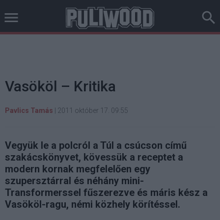
Vasököl – Kritika
Pavlics Tamás
|
2011 október 17. 09:55
Vegyük le a polcról a Túl a csúcson című
szakácskönyvet, kövessük a receptet a
modern kornak megfelelően egy
szupersztárral és néhány mini-
Transformerssel fűszerezve és máris kész a
Vasököl-ragu, némi közhely körítéssel.