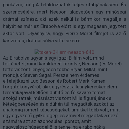
packázni, még A feláldozhatók teljes stábjának sem. És
szerencséjére, mert Neeson alapvetően egy minőségi
drámai színész, aki ezek nélkül is bármikor megállja a
helyét és már az Elrabolva előtt is egy magasan jegyzett
aktor volt. Olyannyira, hogy Pierre Morel filmjét is az ő
karizmája, drámai súlya vitte sikerre.
Az Elrabolva ugyanis egy igazi B-film volt, mind
történetét, mind karaktereit tekintve, Neeson (és Morel)
tette viszont lényegesen többé Bryan Millst, mint
mondjuk Steven Segal. Persze nem érdemes
elfelejtkezni Luc Besson és Robert Mark Kamen
forgatókönyvéről, akik egyrészt a leánykereskedelem
tematikájával kellően dühítő és felkavaró témát
szolgáltattak, másrészt viszont Mills figurájának a
kétségbeesésén és a dühén túl megadták azokat az
unalomig ismert képességeket, amikkel több volt, mint
egy egyszerű gyilkológép, és amivel megadták a néző
számára azt az azonosulási pontot, amit
nagyvalószínűséggel ő is tenne, ha elrabolnák a