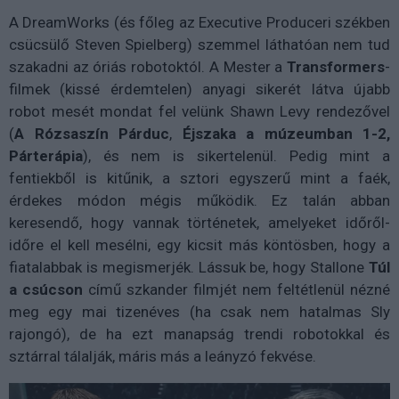
A DreamWorks (és főleg az Executive Produceri székben
csücsülő Steven Spielberg) szemmel láthatóan nem tud
szakadni az óriás robotoktól. A Mester a
Transformers
-
filmek (kissé érdemtelen) anyagi sikerét látva újabb
robot mesét mondat fel velünk Shawn Levy rendezővel
(
A Rózsaszín Párduc
,
Éjszaka a múzeumban 1-2,
Párterápia
), és nem is sikertelenül. Pedig mint a
fentiekből is kitűnik, a sztori egyszerű mint a faék,
érdekes módon mégis működik. Ez talán abban
keresendő, hogy vannak történetek, amelyeket időről-
időre el kell mesélni, egy kicsit más köntösben, hogy a
fiatalabbak is megismerjék. Lássuk be, hogy Stallone
Túl
a csúcson
című szkander filmjét nem feltétlenül nézné
meg egy mai tizenéves (ha csak nem hatalmas Sly
rajongó), de ha ezt manapság trendi robotokkal és
sztárral tálalják, máris más a leányzó fekvése.