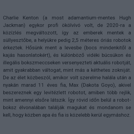
Charlie Kenton (a most adamantium-mentes Hugh
Jackman) egykor profi ökölvívó volt, de 2020-ra a
közízlés megváltozott, így az emberek mentek a
süllyesztőbe, a helyükre pedig 2,5 méteres óriás robotok
érkeztek. Hősünk ment a levesbe (bocs mindenkitől a
kajás hasonlatokért), és különböző vidéki búcsúkon és
illegális bokszmeccseken versenyezteti aktuális robotját,
amit gyakrabban váltogat, mint más a kéthetes zokniját.
De az élet közbeszól, amikor volt szerelme halála után a
nyakán marad 11 éves fia, Max (Dakota Goyo), akivel
beszereznek egy levitézlett robotot, amiben több rejlik,
mint amennyi elsőre látszik. Így rövid időn belül a robot-
boksz élvonalában találják magukat és mondanom se
kell, hogy közben apa és fia is közelebb kerül egymáshoz.