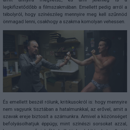
legkifizetődőbb a filmszakmában. Emellett pedig arról a
tébolyról, hogy színészileg mennyire meg kell szűnnöd
önmagad lenni, csakhogy a szakma komolyan vehessen.
És emellett beszél rólunk, kritikusokról is: hogy mennyire
nem vagyunk tisztában a hatalmunkkal, az erővel, amit a
szavak ereje biztosít a számunkra. Amivel a közönséget
befolyásolhatjuk éppúgy, mint színészi sorsokat azzal,