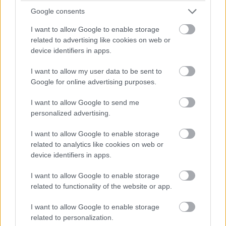
visszaköszön az
X-Men: Az elsők
ritmustalansága, noha
Google consents
kevésbé bántóan, a női karakterek közül pedig
egyértelműen Sofia Boutella pengelábú amazonja marad
I want to allow Google to enable storage
meg az emberben, vagy esetleg a svéd királynő (és annak
related to advertising like cookies on web or
device identifiers in apps.
hálája), a Roxyt alakító Sophie Cookson bántóan szürke a
játékidejéhez képest. Viszont a fináléban jobban előtérbe
I want to allow my user data to be sent to
kerülő Strong - és a dinamikája Edgertonnal - felettébb
Google for online advertising purposes.
szórakoztató és Michael Caine jelenléte is ad egyfajta
I want to allow Google to send me
méltóságot az egésznek.
personalized advertising.
I want to allow Google to enable storage
related to analytics like cookies on web or
device identifiers in apps.
I want to allow Google to enable storage
related to functionality of the website or app.
I want to allow Google to enable storage
related to personalization.