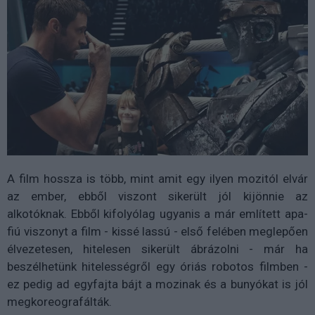
A film hossza is több, mint amit egy ilyen mozitól elvár
az ember, ebből viszont sikerült jól kijönnie az
alkotóknak. Ebből kifolyólag ugyanis a már említett apa-
fiú viszonyt a film - kissé lassú - első felében meglepően
élvezetesen, hitelesen sikerült ábrázolni - már ha
beszélhetünk hitelességről egy óriás robotos filmben -
ez pedig ad egyfajta bájt a mozinak és a bunyókat is jól
megkoreografálták.