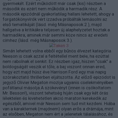
gyermekét. Ezért működött már csak (kis) részben a
második és ezért nem működik a harmadik rész. A
második epizódnál gyakorlatilag hallani lehetett, ahogy a
forgatókönyvírók vért izzadva próbálták lemásolni az
első tematikáját (lásd. még Másnaposok 2.), majd
hallgatva a kritikákra teljesen új alaphelyzetet hoztak a
harmadikra, aminek már semmi köze nincs az eredeti
címhez (lásd. még Másnaposok 3.).
Simán lehetett volna ebből egy bűnös élvezet kategória.
Neeson is csak azzal a feltétellel ment bele, ha ezúttal
nem rabolnak el senkit. Ez részben igaz, hiszen ”csak” a
boldogságát veszik el tőle, a baj viszont onnan ered,
hogy ezt majd húsz éve Harrison Ford egy mai napig
szórakoztató thrillerben eljátszotta. Az előző epizódot is
jegyző Olivier Megaton mozija ugyanis cselekményében
pofátlanul másolja A szökevényt (innen is csókoltatom
Mr. Besson!), viszont tehetség híján csak egy két órás
lélektelen és kivehetetlen akció maraton kerekedik az
egészből, amivel már Neeson sem tud mit kezdeni. Hiába
van a karakternek (majdnem) olyan erős a drámája, mint
az elsőben, Megaton nem ért a jelenetek tálalásához, és