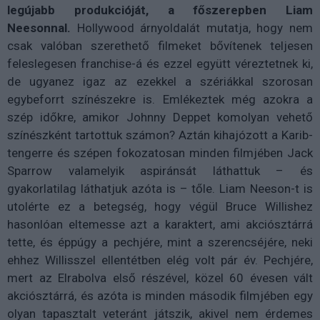
legújabb produkcióját, a főszerepben Liam
Neesonnal.
Hollywood árnyoldalát mutatja, hogy nem
csak valóban szerethető filmeket bővítenek teljesen
feleslegesen franchise-á és ezzel együtt véreztetnek ki,
de ugyanez igaz az ezekkel a szériákkal szorosan
egybeforrt színészekre is. Emlékeztek még azokra a
szép időkre, amikor Johnny Deppet komolyan vehető
színészként tartottuk számon? Aztán kihajózott a Karib-
tengerre és szépen fokozatosan minden filmjében Jack
Sparrow valamelyik aspiránsát láthattuk – és
gyakorlatilag láthatjuk azóta is – tőle. Liam Neeson-t is
utolérte ez a betegség, hogy végül Bruce Willishez
hasonlóan eltemesse azt a karaktert, ami akciósztárrá
tette, és éppúgy a pechjére, mint a szerencséjére, neki
ehhez Willisszel ellentétben elég volt pár év. Pechjére,
mert az Elrabolva első részével, közel 60 évesen vált
akciósztárrá, és azóta is minden második filmjében egy
olyan tapasztalt veteránt játszik, akivel nem érdemes