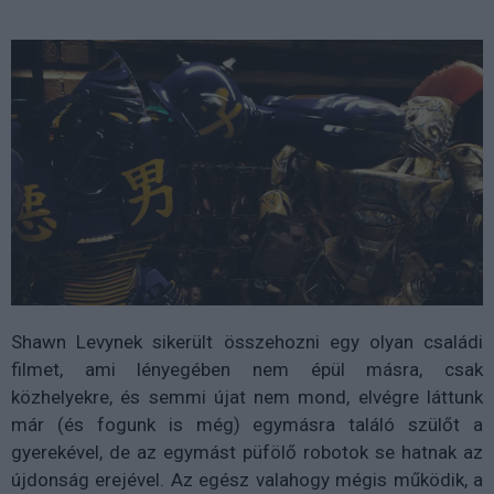
Shawn Levynek sikerült összehozni egy olyan családi
filmet, ami lényegében nem épül másra, csak
közhelyekre, és semmi újat nem mond, elvégre láttunk
már (és fogunk is még) egymásra találó szülőt a
gyerekével, de az egymást püfölő robotok se hatnak az
újdonság erejével. Az egész valahogy mégis működik, a