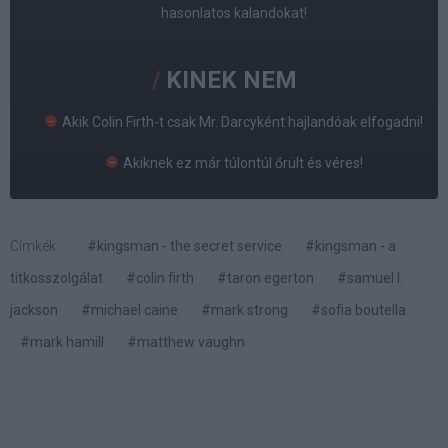
hasonlatos kalandokat!
KINEK NEM
Akik Colin Firth-t csak Mr. Darcyként hajlandóak elfogadni!
Akiknek ez már túlontúl őrült és véres!
Címkék:
#kingsman - the secret service
#kingsman - a
titkosszolgálat
#colin firth
#taron egerton
#samuel l.
jackson
#michael caine
#mark strong
#sofia boutella
#mark hamill
#matthew vaughn