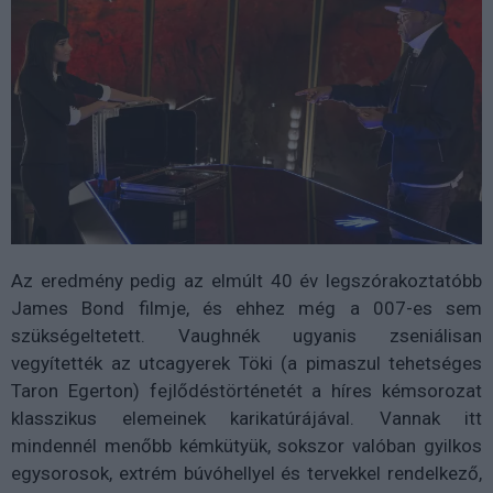
Az eredmény pedig az elmúlt 40 év legszórakoztatóbb
James Bond filmje, és ehhez még a 007-es sem
szükségeltetett. Vaughnék ugyanis zseniálisan
vegyítették az utcagyerek Töki (a pimaszul tehetséges
Taron Egerton) fejlődéstörténetét a híres kémsorozat
klasszikus elemeinek karikatúrájával. Vannak itt
mindennél menőbb kémkütyük, sokszor valóban gyilkos
egysorosok, extrém búvóhellyel és tervekkel rendelkező,