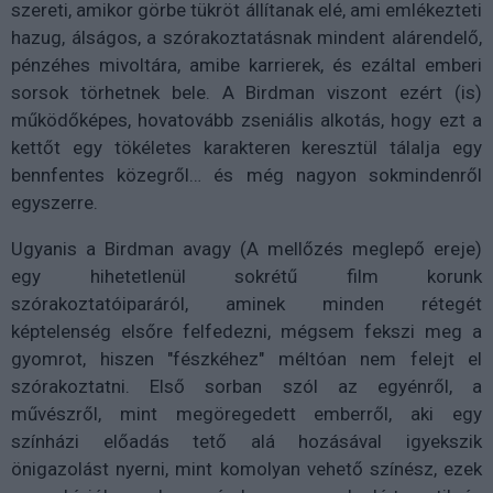
szereti, amikor görbe tükröt állítanak elé, ami emlékezteti
hazug, álságos, a szórakoztatásnak mindent alárendelő,
pénzéhes mivoltára, amibe karrierek, és ezáltal emberi
sorsok törhetnek bele. A Birdman viszont ezért (is)
működőképes, hovatovább zseniális alkotás, hogy ezt a
kettőt egy tökéletes karakteren keresztül tálalja egy
bennfentes közegről… és még nagyon sokmindenről
egyszerre.
Ugyanis a Birdman avagy (A mellőzés meglepő ereje)
egy hihetetlenül sokrétű film korunk
szórakoztatóiparáról, aminek minden rétegét
képtelenség elsőre felfedezni, mégsem fekszi meg a
gyomrot, hiszen "fészkéhez" méltóan nem felejt el
szórakoztatni. Első sorban szól az egyénről, a
művészről, mint megöregedett emberről, aki egy
színházi előadás tető alá hozásával igyekszik
önigazolást nyerni, mint komolyan vehető színész, ezek