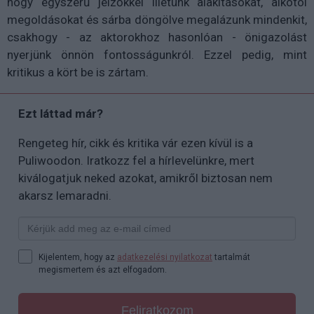
hogy egyszerű jelzőkkel illetünk alakításokat, alkotói
megoldásokat és sárba döngölve megalázunk mindenkit,
csakhogy - az aktorokhoz hasonlóan - önigazolást
nyerjünk önnön fontosságunkról. Ezzel pedig, mint
kritikus a kört be is zártam.
Ezt láttad már?
Rengeteg hír, cikk és kritika vár ezen kívül is a
Puliwoodon. Iratkozz fel a hírlevelünkre, mert
kiválogatjuk neked azokat, amikről biztosan nem
akarsz lemaradni.
Kijelentem, hogy az
adatkezelési nyilatkozat
tartalmát
megismertem és azt elfogadom.
Feliratkozom