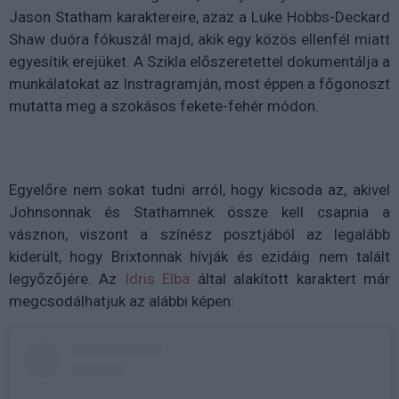
Jason Statham karaktereire, azaz a Luke Hobbs-Deckard
Shaw duóra fókuszál majd, akik egy közös ellenfél miatt
egyesítik erejüket. A Szikla előszeretettel dokumentálja a
munkálatokat az Instragramján, most éppen a főgonoszt
mutatta meg a szokásos fekete-fehér módon.
Egyelőre nem sokat tudni arról, hogy kicsoda az, akivel
Johnsonnak és Stathamnek össze kell csapnia a
vásznon, viszont a színész posztjából az legalább
kiderült, hogy Brixtonnak hívják és ezidáig nem talált
legyőzőjére. Az
Idris Elba
által alakított karaktert már
megcsodálhatjuk az alábbi képen: