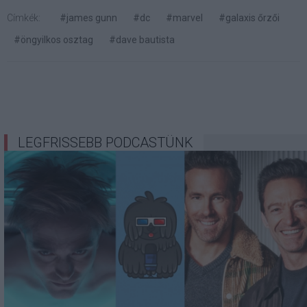
Címkék:
#james gunn
#dc
#marvel
#galaxis őrzői
#öngyilkos osztag
#dave bautista
LEGFRISSEBB PODCASTÜNK