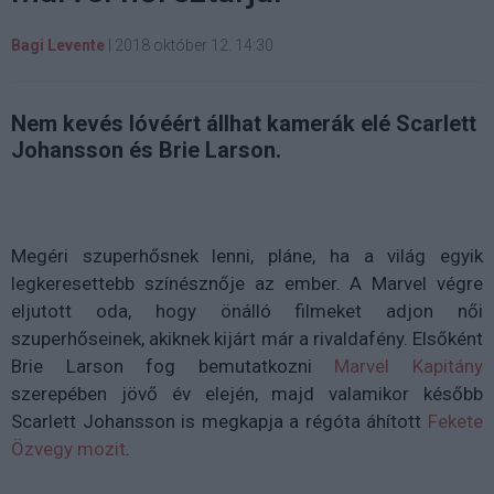
Bagi Levente
|
2018 október 12. 14:30
Nem kevés lóvéért állhat kamerák elé Scarlett
Johansson és Brie Larson.
Megéri szuperhősnek lenni, pláne, ha a világ egyik
legkeresettebb színésznője az ember. A Marvel végre
eljutott oda, hogy önálló filmeket adjon női
szuperhőseinek, akiknek kijárt már a rivaldafény. Elsőként
Brie Larson fog bemutatkozni
Marvel Kapitány
szerepében jövő év elején, majd valamikor később
Scarlett Johansson is megkapja a régóta áhított
Fekete
Özvegy mozit
.