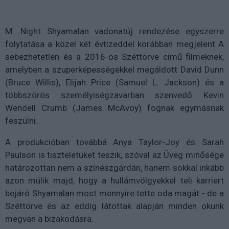
M. Night Shyamalan vadonatúj rendezése egyszerre
folytatása a közel két évtizeddel korábban megjelent A
sebezhetetlen és a 2016-os Széttörve című filmeknek,
amelyben a szuperképességekkel megáldott
David Dunn
(Bruce Willis), Elijah Price (Samuel L. Jackson) és a
többszörös személyiségzavarban szenvedő Kevin
Wendell Crumb (James McAvoy) fognak egymásnak
feszülni.
A produkcióban továbbá Anya Taylor-Joy és Sarah
Paulson is tiszteletüket teszik, szóval az Üveg minősége
határozottan nem a színészgárdán, hanem sokkal inkább
azon múlik majd, hogy a hullámvölgyekkel teli karriert
bejáró Shyamalan most mennyire tette oda magát - de a
Széttörve és az eddig látottak alapján minden okunk
megvan a bizakodásra.