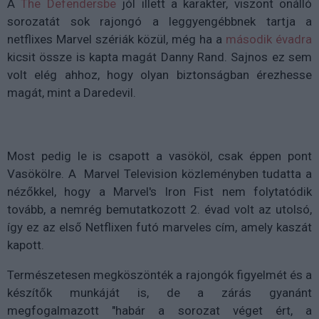
A
The Defendersbe
jól illett a karakter, viszont önálló
sorozatát sok rajongó a leggyengébbnek tartja a
netflixes Marvel szériák közül, még ha a
második évadra
kicsit össze is kapta magát Danny Rand. Sajnos ez sem
volt elég ahhoz, hogy olyan biztonságban érezhesse
magát, mint a Daredevil.
Most pedig le is csapott a vasököl, csak éppen pont
Vasökölre. A Marvel Television közleményben tudatta a
nézőkkel, hogy a Marvel's Iron Fist nem folytatódik
tovább, a nemrég bemutatkozott 2. évad volt az utolsó,
így ez az első Netflixen futó marveles cím, amely kaszát
kapott.
Természetesen megköszönték a rajongók figyelmét és a
készítők munkáját is, de a zárás gyanánt
megfogalmazott "habár a sorozat véget ért, a