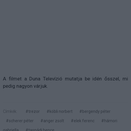
A filmet a Duna Televízió mutatja be idén ősszel, mi
pedig nagyon várjuk.
Címkék:
#trezor
#köbli norbert
#bergendy péter
#scherer péter
#anger zsolt
#elek ferenc
#hámori
gabriella
#tasnádi bence