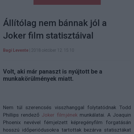
Állítólag nem bánnak jól a
Joker film statisztáival
Bagi Levente
|
2018 október 12. 15:10
Volt, aki már panaszt is nyújtott be a
munkakörülmények miatt.
Nem túl szerencsés visszhanggal folytatódnak Todd
Phillips rendező
Joker filmjének
munkálatai. A Joaquin
Phoenix nevével fémjelzett képregényfilm forgatásán
hosszú időperiódusokra tartottak bezárva statisztákat