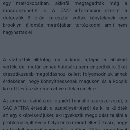
egy metrókocsiban, akiktől megtagadták még a
mosdószünetet is. A
TMZ
információi szerint a
dolgozók 3 órán keresztül voltak kénytelenek egy
brooklyni állomás metrójában tartózkodni, amit nem
hagyhattak el.
A statiszták állítólag már a kocsi ajtajait és ablakait
verték, de miután ennek hatására sem engedték ki őket
drasztikusabb megoldáshoz kellett folyamodniuk annak
érdekében, hogy könnyíthessenek magukon és a kocsik
között lévő szűk résen át vizeltek a sínekre.
Az amerikai színészek jogaiért fennálló szakszervezet, a
SAG-AFTRA
értesült a szabálysértésről és ki is küldték
az egyik képviselőjüket, aki igyekszik megoldást találni a
problémára, illetve a helyszínen marad ellenőrzésre, hogy
ne fordulhasson ilyesmi elő a jövőben. Tőlük függetlenül