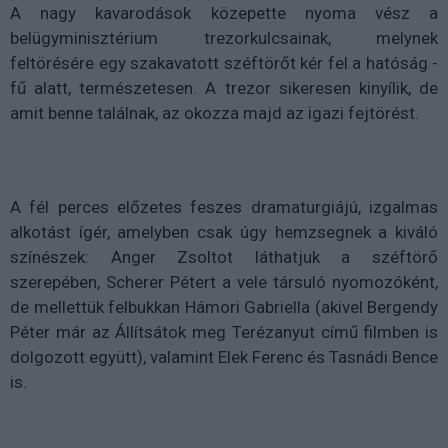
A nagy kavarodások közepette nyoma vész a
belügyminisztérium trezorkulcsainak, melynek
feltörésére egy szakavatott széftörőt kér fel a hatóság -
fű alatt, természetesen. A trezor sikeresen kinyílik, de
amit benne találnak, az okozza majd az igazi fejtörést.
A fél perces előzetes feszes dramaturgiájú, izgalmas
alkotást ígér, amelyben csak úgy hemzsegnek a kiváló
színészek: Anger Zsoltot láthatjuk a széftörő
szerepében, Scherer Pétert a vele társuló nyomozóként,
de mellettük felbukkan Hámori Gabriella (akivel Bergendy
Péter már az Állítsátok meg Terézanyut című filmben is
dolgozott együtt), valamint Elek Ferenc és Tasnádi Bence
is.