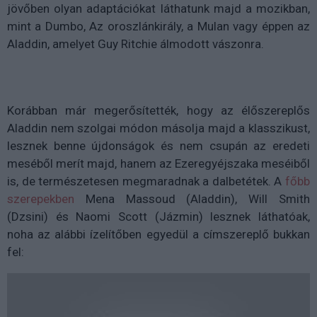
jövőben olyan adaptációkat láthatunk majd a mozikban,
mint a Dumbo, Az oroszlánkirály, a Mulan vagy éppen az
Aladdin, amelyet Guy Ritchie álmodott vászonra.
Korábban már megerősítették, hogy az élőszereplős
Aladdin nem szolgai módon másolja majd a klasszikust,
lesznek benne újdonságok és nem csupán az eredeti
meséből merít majd, hanem az Ezeregyéjszaka meséiből
is, de természetesen megmaradnak a dalbetétek. A
főbb
szerepekben
Mena Massoud (Aladdin), Will Smith
(Dzsini) és Naomi Scott (Jázmin) lesznek láthatóak,
noha az alábbi ízelítőben egyedül a címszereplő bukkan
fel: