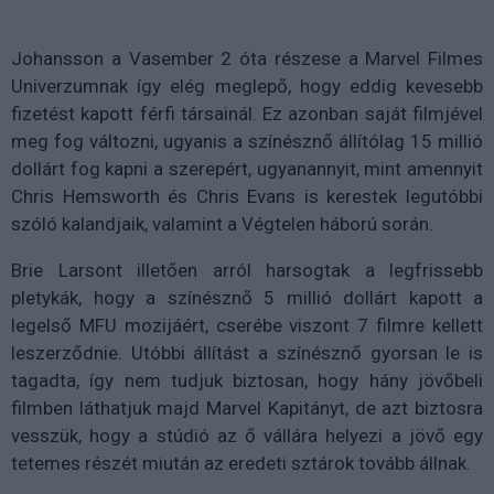
Johansson a Vasember 2 óta részese a Marvel Filmes
Univerzumnak így elég meglepő, hogy eddig kevesebb
fizetést kapott férfi társainál. Ez azonban saját filmjével
meg fog változni, ugyanis a színésznő állítólag 15 millió
dollárt fog kapni a szerepért, ugyanannyit, mint amennyit
Chris Hemsworth és Chris Evans is kerestek legutóbbi
szóló kalandjaik, valamint a Végtelen háború során.
Brie Larsont illetően arról harsogtak a legfrissebb
pletykák, hogy a színésznő 5 millió dollárt kapott a
legelső MFU mozijáért, cserébe viszont 7 filmre kellett
leszerződnie. Utóbbi állítást a színésznő gyorsan le is
tagadta, így nem tudjuk biztosan, hogy hány jövőbeli
filmben láthatjuk majd Marvel Kapitányt, de azt biztosra
vesszük, hogy a stúdió az ő vállára helyezi a jövő egy
tetemes részét miután az eredeti sztárok tovább állnak.