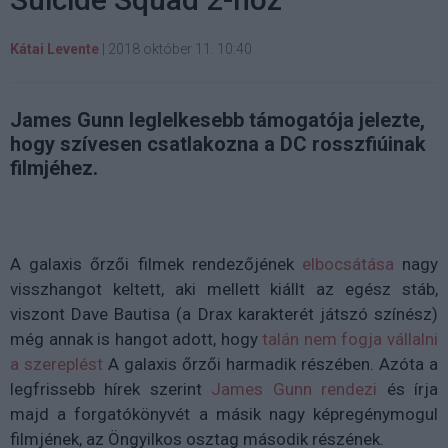
Kátai Levente
|
2018 október 11. 10:40
James Gunn leglelkesebb támogatója jelezte,
hogy szívesen csatlakozna a DC rosszfiúinak
filmjéhez.
A galaxis őrzői filmek rendezőjének
elbocsátása
nagy
visszhangot keltett, aki mellett kiállt az egész stáb,
viszont Dave Bautisa (a Drax karakterét játszó színész)
még annak is hangot adott, hogy
talán nem fogja vállalni
a szereplést
A galaxis őrzői harmadik részében. Azóta a
legfrissebb hírek szerint
James Gunn rendezi
és írja
majd a forgatókönyvét a másik nagy képregénymogul
filmjének, az Öngyilkos osztag második részének.