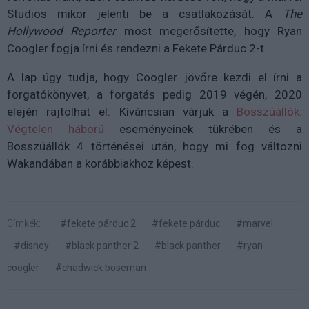
Studios mikor jelenti be a csatlakozását. A
The
Hollywood Reporter
most megerősítette, hogy Ryan
Coogler fogja írni és rendezni a Fekete Párduc 2-t.
A lap úgy tudja, hogy Coogler jövőre kezdi el írni a
forgatókönyvet, a forgatás pedig 2019 végén, 2020
elején rajtolhat el. Kíváncsian várjuk a
Bosszúállók:
Végtelen háború
eseményeinek tükrében és a
Bosszúállók 4 történései után, hogy mi fog változni
Wakandában a korábbiakhoz képest.
Címkék:
#fekete párduc 2
#fekete párduc
#marvel
#disney
#black panther 2
#black panther
#ryan
coogler
#chadwick boseman