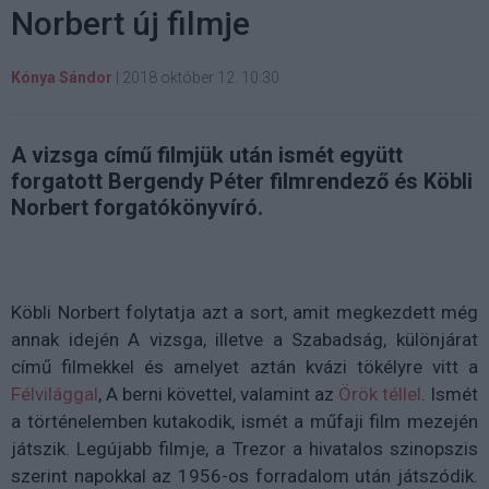
Norbert új filmje
Kónya Sándor
|
2018 október 12. 10:30
A vizsga című filmjük után ismét együtt
forgatott Bergendy Péter filmrendező és Köbli
Norbert forgatókönyvíró.
Köbli Norbert folytatja azt a sort, amit megkezdett még
annak idején A vizsga, illetve a Szabadság, különjárat
című filmekkel és amelyet aztán kvázi tökélyre vitt a
Félvilággal
, A berni követtel, valamint az
Örök téllel
. Ismét
a történelemben kutakodik, ismét a műfaji film mezején
játszik. Legújabb filmje, a Trezor a hivatalos szinopszis
szerint napokkal az 1956-os forradalom után játszódik.