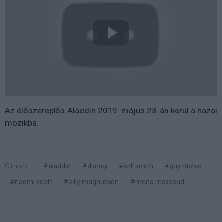
Az élőszereplős Aladdin 2019. május 23-án kerül a hazai
mozikba.
Címkék:
#aladdin
#disney
#will smith
#guy ritchie
#naomi scott
#billy magnussen
#mena massoud