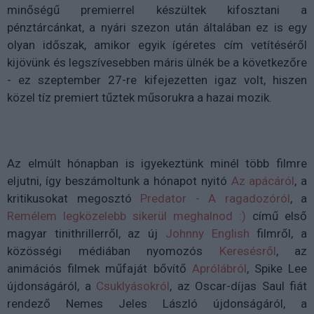
minőségű premierrel készültek kifosztani a
pénztárcánkat, a nyári szezon után általában ez is egy
olyan időszak, amikor egyik ígéretes cím vetítéséről
kijövünk és legszívesebben máris ülnék be a következőre
- ez szeptember 27-re kifejezetten igaz volt, hiszen
közel tíz premiert tűztek műsorukra a hazai mozik.
Az elmúlt hónapban is igyekeztünk minél több filmre
eljutni, így beszámoltunk a hónapot nyitó
Az apácáról
, a
kritikusokat megosztó
Predator - A ragadozóról
, a
Remélem legközelebb sikerül meghalnod :)
című első
magyar tinithrillerről, az új
Johnny English
filmről, a
közösségi médiában nyomozós
Keresésről
, az
animációs filmek műfaját bővítő
Aprólábról
, Spike Lee
újdonságáról, a
Csuklyásokról
, az Oscar-díjas Saul fiát
rendező Nemes Jeles László újdonságáról, a