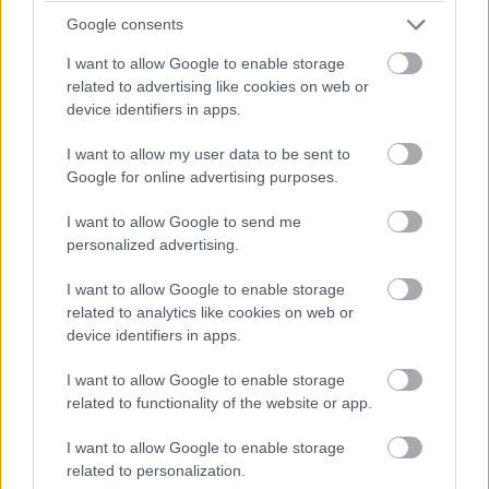
meg Amerikában, akkor kiderül.
Google consents
I want to allow Google to enable storage
related to advertising like cookies on web or
Címkék:
#halálos iramban
#hobbs and shaw
#dwayne
device identifiers in apps.
johnson
#jason statham
#david leitch
#idris elba
I want to allow my user data to be sent to
Google for online advertising purposes.
I want to allow Google to send me
personalized advertising.
Megvan, hogy ki rendezi a
I want to allow Google to enable storage
related to analytics like cookies on web or
Fekete Párduc 2-t
device identifiers in apps.
I want to allow Google to enable storage
Szabó Dániel
|
2018 október 12. 10:00
related to functionality of the website or app.
I want to allow Google to enable storage
Valószínűleg senki sem fog meglepődni rajta.
related to personalization.