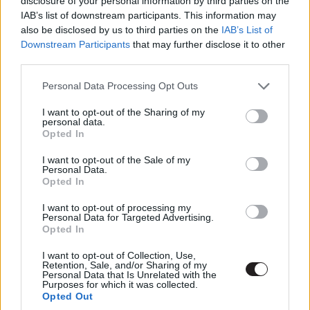
disclosure of your personal information by third parties on the
pleasure to introduce the man himself @idriselba we
IAB’s list of downstream participants. This information may
brought in to our Fast & Furious franchise to wreak havoc,
also be disclosed by us to third parties on the
IAB’s List of
hell and mayhem on our heroes HOBBS & SHAW. The
Downstream Participants
that may further disclose it to other
name: BRIXTON. The record: UNDEFEATED. The promise:
third parties.
SHOWDOWN OF ALL SHOWDOWNS. So cool having my
Please note that this website/app uses one or more Google
Personal Data Processing Opt Outs
brother @idriselba come and play in our sandbox. This
services and may gather and store information including but
one’s been years in the making!! As I always say, we either
not limited to your visit or usage behaviour. You may click to
I want to opt-out of the Sharing of my
personal data.
gonna get along or we gonna get it on... and fuck getting
grant or deny consent to Google and its third-party tags to
Opted In
use your data for below specified purposes in below Google
along 😈 #BRIXTON #TheConsequenceAgent #HellRaiser
consent section.
HOBBS & SHAW SUMMER 2019 📸 @hhgarcia41
I want to opt-out of the Sale of my
Personal Data.
Opted In
therock
(@therock) által megosztott bejegyzés,
Okt 11., 2018, időpont: 2:08 (PDT időzóna szerint)
I want to opt-out of processing my
Personal Data for Targeted Advertising.
Ha valamire sok jegy fog elkelni, az biztosan a Dwayne
Opted In
Johnson & Jason Statham vs. Idris Elba show lesz, így
I want to opt-out of Collection, Use,
Vin Dieseléknek van okuk aggódni amiatt, hogy a
Retention, Sale, and/or Sharing of my
Personal Data that Is Unrelated with the
mellékszál talán sikeresebb lesz, mint a fősodor
új
Purposes for which it was collected.
Opted Out
része
. A Hobbs and Shaw 2019. augusztus 2-án jelenik