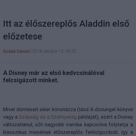
Itt az élőszereplős Aladdin első
előzetese
Szabó Dániel
|
2018 október 12. 09:20
A Disney már az első kedvcsinálóval
felcsigázott minket.
Mivel döntéseit siker koronázza (lásd A dzsungel könyve
vagy a
Szépség és a Szörnyeteg
példáját), ezért a Disney
változatlanul, sőt nagyobb iramba kapcsolva folytatja a
klasszikus meséinek élőszereplős feldolgozását, így a