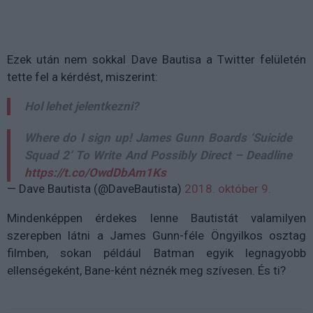
Ezek után nem sokkal Dave Bautisa a Twitter felületén
tette fel a kérdést, miszerint:
Hol lehet jelentkezni?
Where do I sign up! James Gunn Boards ‘Suicide
Squad 2’ To Write And Possibly Direct – Deadline
https://t.co/OwdDbAm1Ks
— Dave Bautista (@DaveBautista)
2018. október 9.
Mindenképpen érdekes lenne Bautistát valamilyen
szerepben látni a James Gunn-féle Öngyilkos osztag
filmben, sokan például Batman egyik legnagyobb
ellenségeként, Bane-ként néznék meg szívesen. És ti?