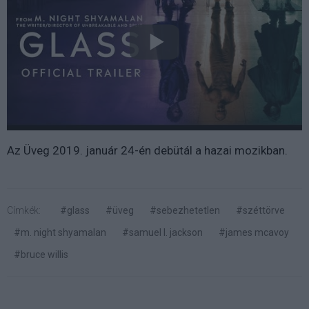
Az Üveg 2019. január 24-én debütál a hazai mozikban.
Címkék:
#glass
#üveg
#sebezhetetlen
#széttörve
#m. night shyamalan
#samuel l. jackson
#james mcavoy
#bruce willis