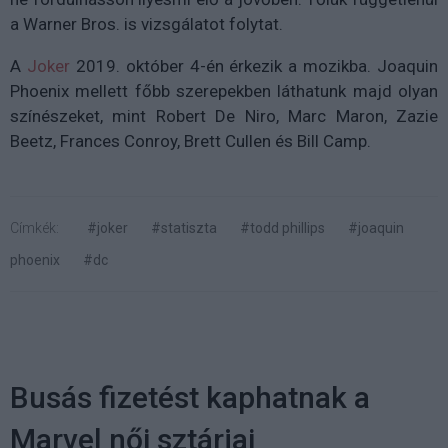
a Warner Bros. is vizsgálatot folytat.
A
Joker
2019. október 4-én érkezik a mozikba. Joaquin
Phoenix mellett főbb szerepekben láthatunk majd olyan
színészeket, mint Robert De Niro, Marc Maron, Zazie
Beetz, Frances Conroy, Brett Cullen és Bill Camp.
Címkék:
#joker
#statiszta
#todd phillips
#joaquin
phoenix
#dc
Busás fizetést kaphatnak a
Marvel női sztárjai