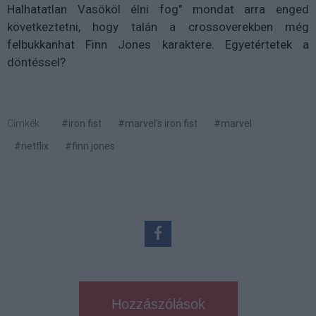
Halhatatlan Vasököl élni fog" mondat arra enged
következtetni, hogy talán a crossoverekben még
felbukkanhat Finn Jones karaktere. Egyetértetek a
döntéssel?
Címkék:
#iron fist
#marvel's iron fist
#marvel
#netflix
#finn jones
Hozzászólások