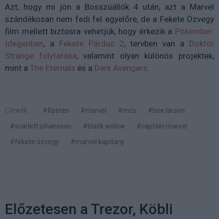
Azt, hogy mi jön a Bosszúállók 4 után, azt a Marvel
szándékosan nem fedi fel egyelőre, de a Fekete Özvegy
film mellett biztosra vehetjük, hogy érkezik a
Pókember:
Idegenben
, a
Fekete Párduc 2
, tervben van a
Doktor
Strange folytatása
, valamint olyan különös projektek,
mint a
The Eternals
és a
Dark Avengers
.
Címkék:
#fizetés
#marvel
#mcu
#brie larson
#scarlett johansson
#black widow
#captain marvel
#fekete özvegy
#marvel kapitány
Előzetesen a Trezor, Köbli