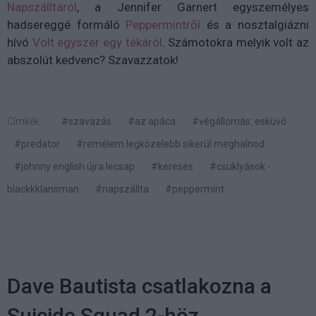
Napszálltáról
, a Jennifer Garnert egyszemélyes
hadsereggé formáló
Peppermintről
és a nosztalgiázni
hívó
Volt egyszer egy tékáról
. Számotokra melyik volt az
abszolút kedvenc? Szavazzatok!
Címkék:
#szavazás
#az apáca
#végállomás: esküvő
#predator
#remélem legközelebb sikerül meghalnod
#johnny english újra lecsap
#keresés
#csuklyások -
blackkklansman
#napszállta
#peppermint
Dave Bautista csatlakozna a
Suicide Squad 2-höz