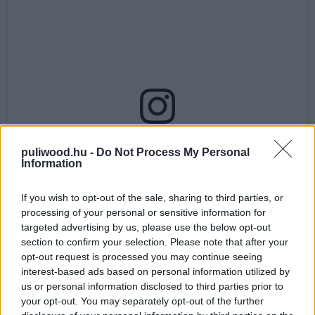
A bejegyzés megtekintése az Instagramon
puliwood.hu -
Do Not Process My Personal
Information
If you wish to opt-out of the sale, sharing to third parties, or
processing of your personal or sensitive information for
targeted advertising by us, please use the below opt-out
section to confirm your selection. Please note that after your
opt-out request is processed you may continue seeing
I learned a long time ago (when I was a very sinful eyebrow
interest-based ads based on personal information utilized by
raising villainous man in the crazy world of pro wrestling;)
us or personal information disclosed to third parties prior to
that heroes are only as great as their greatest villains. A
your opt-out. You may separately opt-out of the further