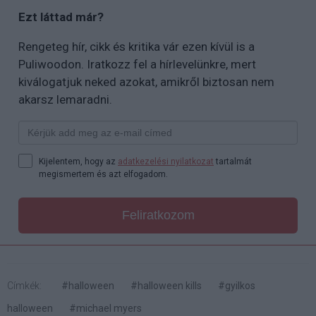
Ezt láttad már?
Rengeteg hír, cikk és kritika vár ezen kívül is a
Puliwoodon. Iratkozz fel a hírlevelünkre, mert
kiválogatjuk neked azokat, amikről biztosan nem
akarsz lemaradni.
Kijelentem, hogy az
adatkezelési nyilatkozat
tartalmát
megismertem és azt elfogadom.
Feliratkozom
Címkék:
#halloween
#halloween kills
#gyilkos
halloween
#michael myers