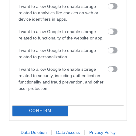
I want to allow Google to enable storage
related to analytics like cookies on web or
device identifiers in apps.
I want to allow Google to enable storage
related to functionality of the website or app.
I want to allow Google to enable storage
related to personalization.
I want to allow Google to enable storage
A
Macbeth tragédiája
az Apple TV+-on debütál majd
related to security, including authentication
jövő január 14-én (limitáltan a mozikban pedig december
functionality and fraud prevention, and other
25-én kerül). Ti mit gondoltok, a
The Green Knight
user protection.
mellett még egy fantasztikus középkori filmet láthatunk
majd?
CONFIRM
Ezt láttad már?
Data Deletion
Data Access
Privacy Policy
Rengeteg hír, cikk és kritika vár ezen kívül is a