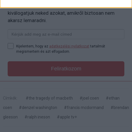
Puliwoodon. Iratkozz fel a hírlevelünkre, mert
kiválogatjuk neked azokat, amikről biztosan nem
akarsz lemaradni.
Kijelentem, hogy az
adatkezelési nyilatkozat
tartalmát
megismertem és azt elfogadom.
Feliratkozom
Címkék:
#the tragedy of macbeth
#joel coen
#ethan
coen
#denzel washington
#francis mcdormand
#brendan
gleeson
#ralph ineson
#apple tv+