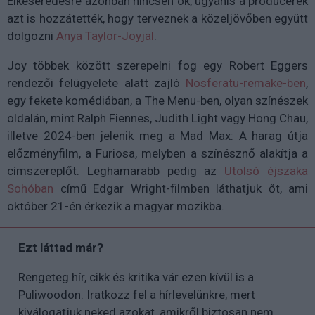
Elkeseredésre azonban nincsen ok, ugyanis a producerek
azt is hozzátették, hogy terveznek a közeljövőben együtt
dolgozni
Anya Taylor-Joyjal
.
Joy többek között szerepelni fog egy Robert Eggers
rendezői felügyelete alatt zajló
Nosferatu-remake-ben
,
egy fekete komédiában, a The Menu-ben, olyan színészek
oldalán, mint Ralph Fiennes, Judith Light vagy Hong Chau,
illetve 2024-ben jelenik meg a Mad Max: A harag útja
előzményfilm, a Furiosa, melyben a színésznő alakítja a
címszereplőt. Leghamarabb pedig az
Utolsó éjszaka
Sohóban
című Edgar Wright-filmben láthatjuk őt, ami
október 21-én érkezik a magyar mozikba.
Ezt láttad már?
Rengeteg hír, cikk és kritika vár ezen kívül is a
Puliwoodon. Iratkozz fel a hírlevelünkre, mert
kiválogatjuk neked azokat, amikről biztosan nem