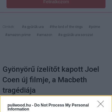
Feliratkozom
Címkék:
#a gyűrűk ura
#the lord of the rings
#prime
#amazon prime
#amazon
#a gyűrűk ura sorozat
Gyönyörű ízelítőt kapott Joel
Coen új filmje, a Macbeth
tragédiája
Hegedűs Attila
|
2021 szeptember 22. 11:00
puliwood.hu -
Do Not Process My Personal
Information