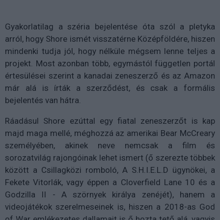
Gyakorlatilag a széria bejelentése óta szól a pletyka
arról, hogy Shore ismét visszatérne Középföldére, hiszen
mindenki tudja jól, hogy nélküle mégsem lenne teljes a
projekt. Most azonban több, egymástól független portál
értesülései szerint a kanadai zeneszerző és az Amazon
már alá is írták a szerződést, és csak a formális
bejelentés van hátra.
Ráadásul Shore ezúttal egy fiatal zeneszerzőt is kap
majd maga mellé, méghozzá az amerikai
Bear McCreary
személyében, akinek neve nemcsak a film és
sorozatvilág rajongóinak lehet ismert (ő szerezte többek
között a Csillagközi romboló, A S.H.I.E.L.D ügynökei, a
Fekete Vitorlák, vagy éppen a Cloverfield Lane 10 és a
Godzilla II - A szörnyek királya zenéjét), hanem a
videojátékok szerelmeseinek is, hiszen a 2018-as God
of War emlékezetes dallamait is ő hozta tető alá, vagyis