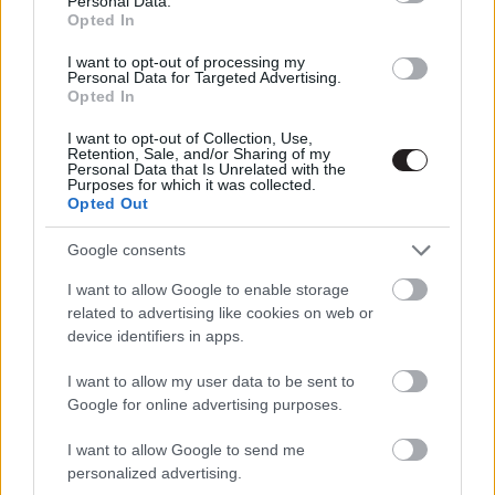
Personal Data.
Opted In
A
Macbeth tragédiája
forgatókönyvét Joel Coen az
I want to opt-out of processing my
Personal Data for Targeted Advertising.
eredeti William Shakespeare dráma alapján írta meg,
Opted In
hasonlóan mint anno 2000-ben az
Ó, testvér, merre visz
az utad?
kapcsán is Homérosz esetében. Nem tudni,
I want to opt-out of Collection, Use,
Retention, Sale, and/or Sharing of my
hogy mennyire dolgozta át az eredeti királydrámát az
Personal Data that Is Unrelated with the
Purposes for which it was collected.
egyketted tesósarj, a szűk egyperces ízelítő alapján
Opted Out
viszont elmondható, hogy a film a dráma történelmi
korszakát, hangulatát és stílusát megtartani látszik. A
Google consents
címszereplőt az utánozhatatlan
Denzel Washington
,
I want to allow Google to enable storage
Lady Macbeth-et (azaz a feleségét) pedig Joel Coen
related to advertising like cookies on web or
hitvese,
Frances McDormand
alakítja. Mellettük olyan
device identifiers in apps.
színészek bukkannak majd fel a filmben, mint Brendan
I want to allow my user data to be sent to
Gleeson, Harry Melling, Ralph Ineson, Corey Hawkins és
Google for online advertising purposes.
bátran számíthatunk majd cameókra is.
I want to allow Google to send me
personalized advertising.