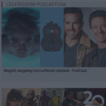
LEGFRISSEBB PODCASTÜNK
Megint rengeteg horrorfilmet néztünk - PuliCast