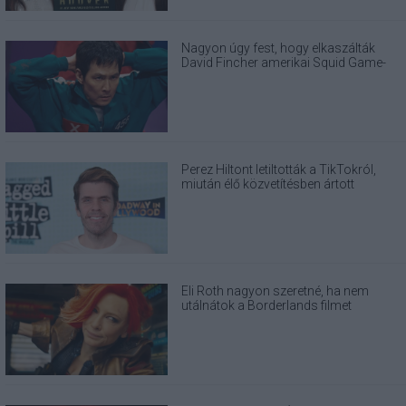
Nagyon úgy fest, hogy elkaszálták
David Fincher amerikai Squid Game-
sorozatát
Perez Hiltont letiltották a TikTokról,
miután élő közvetítésben ártott
magának
Eli Roth nagyon szeretné, ha nem
utálnátok a Borderlands filmet