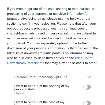
A munkálatokban ezúttal csak Joel vett részt
If you wish to opt-out of the sale, sharing to third parties, or
a Coen-tesók közül, de a videó alapján nincs
processing of your personal or sensitive information for
okunk a panaszkodásra.
targeted advertising by us, please use the below opt-out
section to confirm your selection. Please note that after your
opt-out request is processed you may continue seeing
interest-based ads based on personal information utilized by
us or personal information disclosed to third parties prior to
Ha a Coen-tesók egy új filmet készítenek, az egészen
your opt-out. You may separately opt-out of the further
biztosan eseményszámba megy. A 2018-as
Buster
disclosure of your personal information by third parties on the
Scruggs balladája
óta nem jelentkeztek új alkotással, és
IAB’s list of downstream participants. This information may
also be disclosed by us to third parties on the
IAB’s List of
az elmúlt hetek/hónapok hírei alapján könnyen lehet,
Downstream Participants
that may further disclose it to other
hogy már nem is fognak. Hiszen a tesók egyik tagja,
third parties.
Ethan jelenleg már nem akar a filmezéssel foglalkozni,
Please note that this website/app uses one or more Google
átadta a stafétabotot teljes egészében Joelnak. Aki
Personal Data Processing Opt Outs
services and may gather and store information including but
viszont nem búslakodott/késlekedett, hiszen máris
not limited to your visit or usage behaviour. You may click to
I want to opt-out of the Sharing of my
megjelent legújabb filmjének, a
Macbeth tragédiájának
personal data.
grant or deny consent to Google and its third-party tags to
Opted In
(
The Tragedy of Macbeth
) az első, hivatalos ízelítője.
use your data for below specified purposes in below Google
consent section.
I want to opt-out of the Sale of my