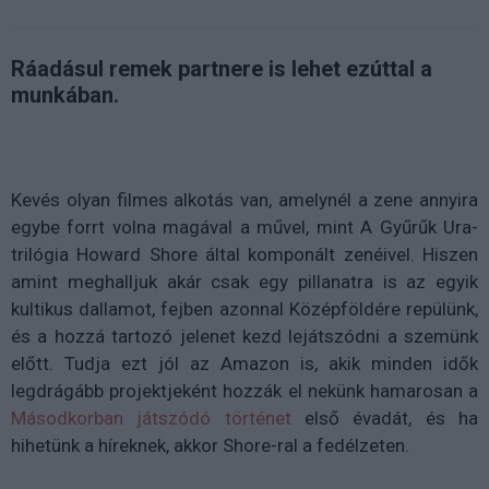
Ráadásul remek partnere is lehet ezúttal a
munkában.
Kevés olyan filmes alkotás van, amelynél a zene annyira
egybe forrt volna magával a művel, mint A Gyűrűk Ura-
trilógia
Howard Shore által komponált zenéivel. Hiszen
amint meghalljuk akár csak egy pillanatra is az egyik
kultikus dallamot, fejben azonnal Középföldére repülünk,
és a hozzá tartozó jelenet kezd lejátszódni a szemünk
előtt. Tudja ezt jól az Amazon is, akik minden idők
legdrágább projektjeként hozzák el nekünk hamarosan a
Másodkorban játszódó történet
első évadát, és ha
hihetünk a híreknek, akkor Shore-ral a fedélzeten.