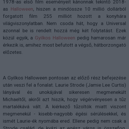
1978-as első film eseményeit kánonnak tekintő 2018-
as
Halloween
, hiszen
a mindössze 10 millió dollárból
forgatott film 255 milliót hozott a konyhára
világviszonylatban. Nem csoda hát, hogy a Universal
azonnal be is rendelt hozzá még két folytatást. Ezek
közül egyik, a
Gyilkos Halloween
pedig hamarosan már
érkezik is, amihez most befutott a végső, hátborzongató
előzetes.
A Gyilkos Halloween pontosan az előző rész befejezése
után veszi fel a fonalat. Laurie Strode (Jamie Lee Curtis)
lányával és unokájával sikeresen megmenekült
Michaeltől, akiről azt hiszik, hogy végérvényesen a tűz
martalékává vált. A kiérkező tűzoltók miatt viszont
megmenekül - kisebb-nagyobb égési sérülésekkel, és
ismét Laurie-ék nyomába ered. Ellene pedig nem csak a
Strode család, de kvázi az egész város is összefog.