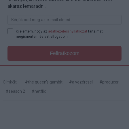
akarsz lemaradni.
Kijelentem, hogy az
adatkezelési nyilatkozat
tartalmát
megismertem és azt elfogadom.
Feliratkozom
Címkék:
#the queen's gambit
#a vezércsel
#producer
#season 2
#netflix