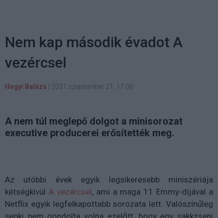
Nem kap második évadot A
vezércsel
Hegyi Balázs
|
2021 szeptember 21. 17:00
A nem túl meglepő dolgot a minisorozat
executive producerei erősítették meg.
Az utóbbi évek egyik legsikeresebb miniszériája
kétségkívül
A vezércsel
, ami a maga 11 Emmy-díjával a
Netflix egyik legfelkapottabb sorozata lett. Valószínűleg
senki nem gondolta volna ezelőtt, hogy egy sakkzseni