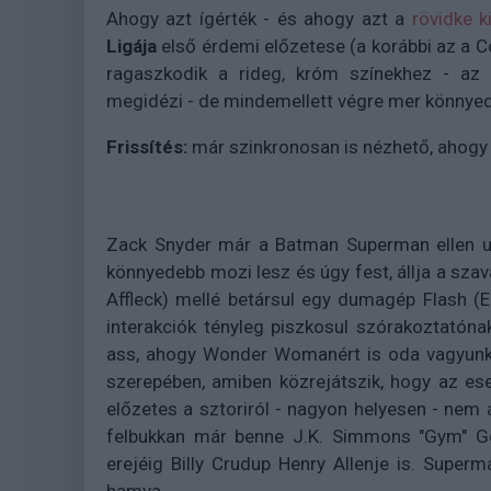
Ahogy azt ígérték - és ahogy azt a
rövidke k
Ligája
első érdemi előzetese (a korábbi az a Co
ragaszkodik a rideg, króm színekhez - az
megidézi - de mindemellett végre mer könnyed le
Frissítés:
már szinkronosan is nézhető, ahogy 
Zack Snyder már a Batman Superman ellen utá
könnyedebb mozi lesz és úgy fest, állja a sza
Affleck) mellé betársul egy dumagép Flash (E
interakciók tényleg piszkosul szórakoztató
ass, ahogy Wonder Womanért is oda vagyunk
szerepében, amiben közrejátszik, hogy az es
előzetes a sztoriról - nagyon helyesen - nem á
felbukkan már benne J.K. Simmons "Gym" Gor
erejéig Billy Crudup Henry Allenje is. Superm