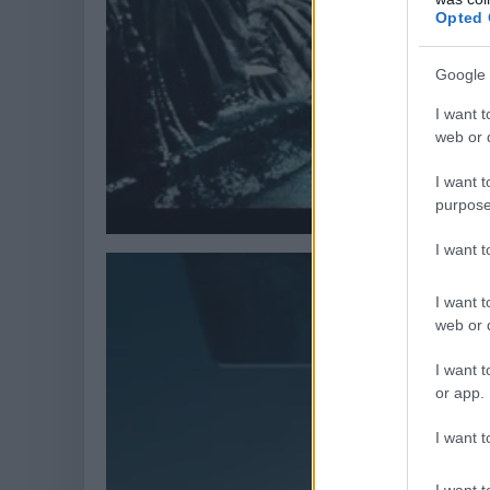
Opted 
Google 
I want t
web or d
I want t
purpose
I want 
I want t
web or d
I want t
or app.
I want t
I want t