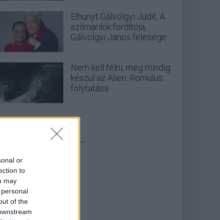
Elhunyt Gálvölgyi Judit, A
szilmarilok fordítója,
Gálvölgyi János felesége
Nem kell félni, még mindig
készül az Alien: Romulus
folytatása
_
sonal or
ection to
ou may
 personal
out of the
 downstream