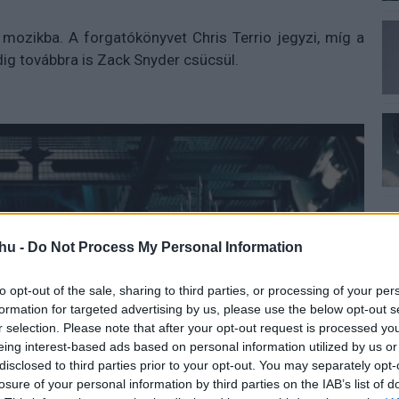
mozikba. A forgatókönyvet Chris Terrio jegyzi, míg a
dig továbbra is Zack Snyder csücsül.
hu -
Do Not Process My Personal Information
to opt-out of the sale, sharing to third parties, or processing of your per
formation for targeted advertising by us, please use the below opt-out s
r selection. Please note that after your opt-out request is processed y
eing interest-based ads based on personal information utilized by us or
disclosed to third parties prior to your opt-out. You may separately opt-
losure of your personal information by third parties on the IAB’s list of