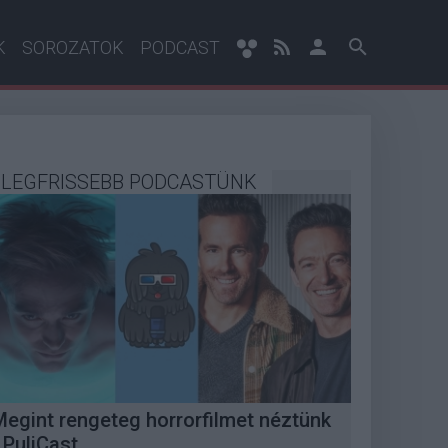
K
SOROZATOK
PODCAST
LEGFRISSEBB PODCASTÜNK
Megint rengeteg horrorfilmet néztünk
 PuliCast