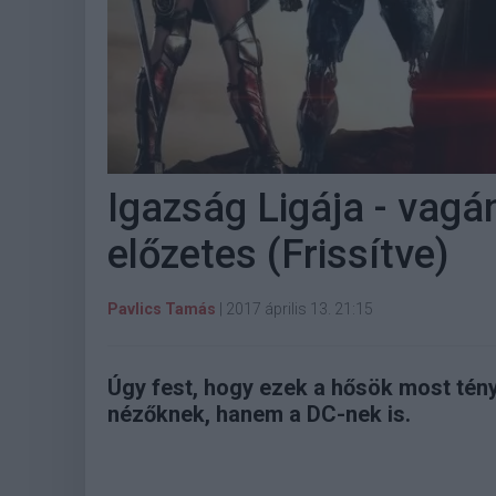
Igazság Ligája - vagá
előzetes (Frissítve)
Pavlics Tamás
|
2017 április 13. 21:15
Úgy fest, hogy ezek a hősök most tén
nézőknek, hanem a DC-nek is.