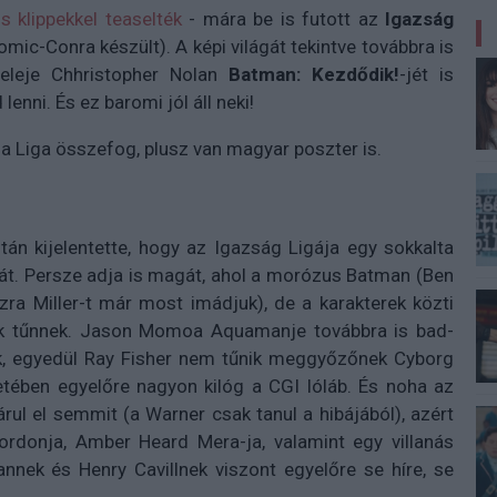
is klippekkel teaselték
- mára be is futott az
Igazság
mic-Conra készült). A képi világát tekintve továbbra is
 eleje Chhristopher Nolan
Batman: Kezdődik!
-jét is
nni. És ez baromi jól áll neki!
a Liga összefog, plusz van magyar poszter is.
n kijelentette, hogy az Igazság Ligája egy sokkalta
vát. Persze adja is magát, ahol a morózus Batman (Ben
zra Miller-t már most imádjuk), de a karakterek közti
nak tűnnek. Jason Momoa Aquamanje továbbra is bad-
, egyedül Ray Fisher nem tűnik meggyőzőnek Cyborg
etében egyelőre nagyon kilóg a CGI lóláb. És noha az
rul el semmit (a Warner csak tanul a hibájából), azért
donja, Amber Heard Mera-ja, valamint egy villanás
annek és Henry Cavillnek viszont egyelőre se híre, se