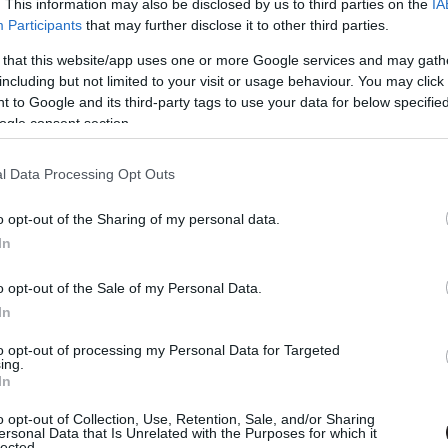
. This information may also be disclosed by us to third parties on the
IA
Participants
that may further disclose it to other third parties.
 that this website/app uses one or more Google services and may gath
including but not limited to your visit or usage behaviour. You may click 
 to Google and its third-party tags to use your data for below specifi
ogle consent section.
l Data Processing Opt Outs
o opt-out of the Sharing of my personal data.
In
o opt-out of the Sale of my Personal Data.
In
to opt-out of processing my Personal Data for Targeted
ing.
In
o opt-out of Collection, Use, Retention, Sale, and/or Sharing
ersonal Data that Is Unrelated with the Purposes for which it
lected.