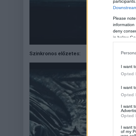
participants
Downstream 
Please note
information 
deny consent
in below Go
Szinkronos előzetes:
Persona
I want t
Opted 
I want t
Opted 
I want 
Advertis
Opted 
I want t
of my P
was col