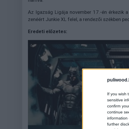
hamva.
Az Igazság Ligája november 17.-én érkezik a 
zenéért Junkie XL felel, a rendezői székben pe
Eredeti előzetes:
puliwood.
If you wish 
sensitive in
confirm you
continue se
information 
further disc