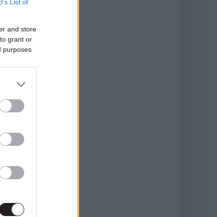
B’s List of
er and store
to grant or
ed purposes