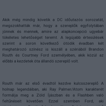
Akik még mindig követik a DC időutazós sorozatát,
megszokhatták már, hogy a szereplők egyfolytában
jönnek és mennek, amire az alapkoncepció ugyebár
tökéletes lehetőséget teremt. A legújabb értesülések
szerint a soron következő ötödik évadban két
meghatározó színész is kiszáll a szériából Brandon
Routh és Courtney Ford személyében, akik közül az
előbbi a kezdetek óta állandó szereplő volt.
Routh már az első évadtól kezdve kulcsszereplő A
holnap legendáiban, aki Ray Palmer/Atom karakterét
formálja meg a Zöld Íjászban és a Flashben való
feltűnéseit követően. Ezzel szemben Ford, aki