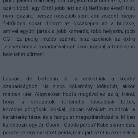
plusz jelenetre ad elég időt, nagyon maximum 4-re, de ez
azért tízből egy. Ettől jobb lett az új
Netflixes
évad? Hát,
nem igazán... persze rosszabb sem, ami viszont mégis
feltűnően sokat dobott az összképen az a büdzsé,
amivel együtt jártak a jobb kamerák, több helyszín, jobb
CGI. Ez pedig inkább számít, hisz azoknak az extra
jeleneteknek a mondanivalóját okos írással a többibe is
bele lehet sűríteni.
Lassan, de biztosan el is érkeztünk a kreatív
szabadsághoz. Ha nincs kőkemény időkorlát, akkor
minden ráér. Alapvetően hozta magával ez az új trend,
hogy a sorozatok történetei lassabbak lettek,
kevésbé
pörgősek
. Sokkal jobban ráfeküdt mindenki a
karakterépítésre és a hangulat megszilárdítására. Miben
különbözik egy Dr. Csont -
Castle
páros? Kábé semmiben,
persze ez egy sarkított példa, mindjárt szét is szednek a