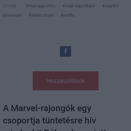
Címkék:
#marriage story
#noah baumbach
#scarlett
johansson
#adam driver
#netflix
Hozzászólások
A Marvel-rajongók egy
csoportja tüntetésre hív