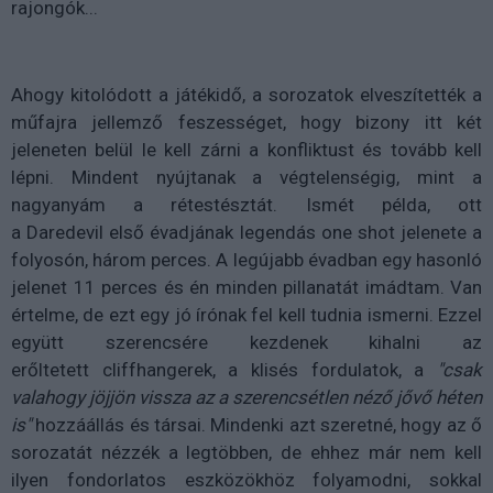
rajongók...
Ahogy kitolódott a játékidő, a sorozatok elveszítették a
műfajra jellemző feszességet, hogy bizony itt két
jeleneten belül le kell zárni a konfliktust és tovább kell
lépni. Mindent nyújtanak a végtelenségig, mint a
nagyanyám a rétestésztát. Ismét példa, ott
a
Daredevil
első évadjának legendás
one
shot
jelenete a
folyosón, három perces. A legújabb évadban egy hasonló
jelenet 11 perces és én minden pillanatát imádtam. Van
értelme, de ezt egy jó írónak fel kell tudnia ismerni. Ezzel
együtt szerencsére kezdenek kihalni az
erőltetett
cliffhangerek
, a klisés fordulatok, a
"csak
valahogy jöjjön vissza az a szerencsétlen néző
jővő
héten
is"
hozzáállás és társai. Mindenki azt szeretné, hogy az ő
sorozatát nézzék a legtöbben, de ehhez már nem kell
ilyen fondorlatos eszközökhöz folyamodni, sokkal