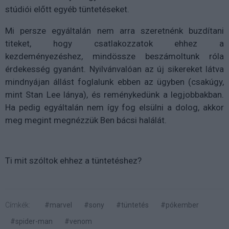
stúdiói előtt egyéb tüntetéseket.
Mi persze egyáltalán nem arra szeretnénk buzdítani
titeket, hogy csatlakozzatok ehhez a
kezdeményezéshez, mindössze beszámoltunk róla
érdekesség gyanánt. Nyilvánvalóan az új sikereket látva
mindnyájan állást foglalunk ebben az ügyben (csakúgy,
mint Stan Lee lánya), és reménykedünk a legjobbakban.
Ha pedig egyáltalán nem így fog elsülni a dolog, akkor
meg megint megnézzük Ben bácsi halálát.
Ti mit szóltok ehhez a tüntetéshez?
Címkék:
#marvel
#sony
#tüntetés
#pókember
#spider-man
#venom