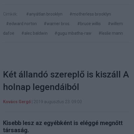
Címkék:
#anyátlan brooklyn
#motherless brooklyn
#edward norton
#warner bros.
#bruce willis
#willem
dafoe
#alec baldwin
#gugu mbatha-raw
#leslie mann
Két állandó szereplő is kiszáll A
holnap legendáiból
Kovács Gergő
|
2019 augusztus 23. 09:00
Kisebb lesz az egyébként is eléggé megnőtt
társaság.