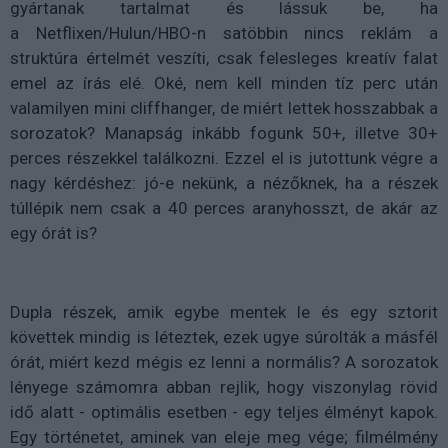
gyártanak tartalmat és lássuk be, ha
a
Netflixen
/
Hulun
/HBO-n satöbbin nincs reklám a
struktúra értelmét veszíti, csak felesleges kreatív falat
emel az írás elé. Oké, nem kell minden tíz perc után
valamilyen mini cliffhanger, de miért lettek hosszabbak a
sorozatok? Manapság inkább fogunk 50+, illetve 30+
perces részekkel találkozni. Ezzel el is jutottunk végre a
nagy kérdéshez: jó-e nekünk, a nézőknek, ha a részek
túllépik nem csak a 40 perces aranyhosszt, de akár az
egy órát is?
Dupla részek, amik egybe mentek le és egy sztorit
követtek mindig is léteztek, ezek ugye súrolták a másfél
órát, miért kezd mégis ez lenni a normális? A sorozatok
lényege számomra abban rejlik, hogy viszonylag rövid
idő alatt - optimális esetben - egy teljes élményt kapok.
Egy történetet, aminek van eleje meg vége; filmélmény