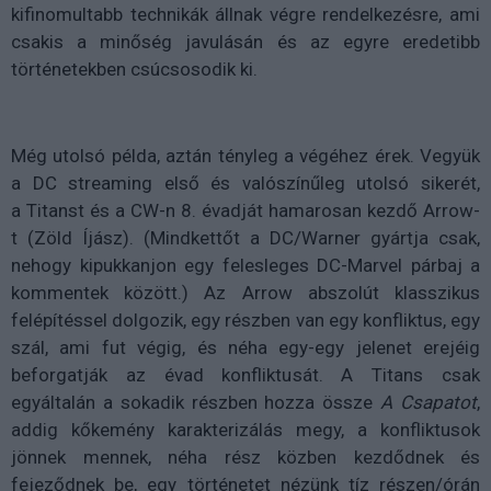
kifinomultabb technikák állnak végre rendelkezésre, ami
csakis a minőség javulásán és az egyre eredetibb
történetekben csúcsosodik ki.
Még utolsó példa, aztán tényleg a végéhez érek. Vegyük
a DC streaming első és valószínűleg utolsó sikerét,
a
Titanst
és a CW-n 8. évadját hamarosan kezdő
Arrow-
t
(Zöld Íjász). (Mindkettőt a DC/Warner gyártja csak,
nehogy kipukkanjon egy felesleges DC-Marvel párbaj a
kommentek között.) Az
Arrow
abszolút klasszikus
felépítéssel dolgozik, egy részben van egy konfliktus, egy
szál, ami fut végig, és néha egy-egy jelenet erejéig
beforgatják az évad konfliktusát. A
Titans
csak
egyáltalán a sokadik részben hozza össze
A Csapatot
,
addig kőkemény karakterizálás megy, a konfliktusok
jönnek mennek, néha rész közben kezdődnek és
fejeződnek be, egy történetet nézünk tíz részen/órán