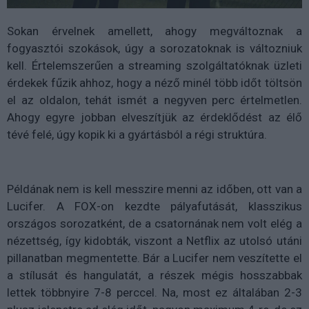
Sokan érvelnek amellett, ahogy megváltoznak a
fogyasztói szokások, úgy a sorozatoknak is változniuk
kell. Értelemszerűen a streaming szolgáltatóknak üzleti
érdekek fűzik ahhoz, hogy a néző minél több időt töltsön
el az oldalon, tehát ismét a negyven perc értelmetlen.
Ahogy egyre jobban elveszítjük az érdeklődést az élő
tévé felé, úgy kopik ki a gyártásból a régi struktúra.
Példának nem is kell messzire menni az időben, ott van a
Lucifer. A FOX-
on
kezdte pályafutását, klasszikus
országos sorozatként, de a csatornának nem volt elég a
nézettség, így kidobták, viszont a
Netflix
az utolsó utáni
pillanatban megmentette. Bár a Lucifer nem veszítette el
a stílusát és hangulatát, a részek mégis hosszabbak
lettek többnyire 7-8 perccel. Na, most ez általában 2-3