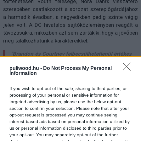
történetesen Routh felesége, Nora Dahrk visszatérő
szerepében csatlakozott a sorozat szereplőgárdájához
a harmadik évadban, a negyedikben pedig szinte végig
jelen volt. A DC hivatalos sajtóközleményben reagált a
távozásukra, miközben azt sem zárták ki, hogy a jövőben
még találkozhatunk a karaktereikkel:
"Brandon és Courtney felbecsülhetetlenül értékes
tagjai a Legendák családjának. Minden
puliwood.hu -
Do Not Process My Personal
alkalommal olyan szintű szenvedéllyel és
Information
együttműködéssel álltak a karaktereikhez és a
sorozathoz, mind a képernyőn, mind pedig a
If you wish to opt-out of the sale, sharing to third parties, or
színfalak mögött, amiért mélyen csodáljuk őket,
processing of your personal or sensitive information for
és amiért végtelenül hálásak vagyunk.
targeted advertising by us, please use the below opt-out
section to confirm your selection. Please note that after your
Természetesen, ahogy néhány főszereplő már a
opt-out request is processed you may continue seeing
múltban is leszállt a Waverider fedélzetéről, a
interest-based ads based on personal information utilized by
búcsú sosem végleges. Szeretjük ezeket a
us or personal information disclosed to third parties prior to
karaktereket, és bízunk benne, hogy
your opt-out. You may separately opt-out of the further
megvizsgálhatjuk majd az elkövetkező