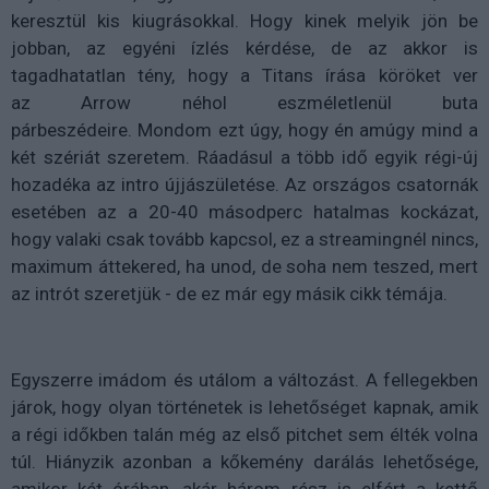
keresztül kis kiugrásokkal. Hogy kinek melyik jön be
jobban, az egyéni ízlés kérdése, de az akkor is
tagadhatatlan tény, hogy a
Titans
írása köröket ver
az
Arrow
néhol
eszméletlenül
buta
párbeszédeire.
Mondom ezt úgy, hogy én amúgy mind a
két szériát szeretem. Ráadásul a több idő egyik régi-új
hozadéka az
intro
újjászületése. Az országos csatornák
esetében az a 20-40 másodperc hatalmas kockázat,
hogy valaki csak tovább kapcsol, ez a streamingnél nincs,
maximum áttekered, ha unod, de soha nem teszed, mert
az
intrót
szeretjük - de ez már egy másik cikk témája.
Egyszerre imádom és utálom a változást. A fellegekben
járok, hogy olyan történetek is lehetőséget kapnak, amik
a régi időkben talán még az első
pitchet
sem élték volna
túl. Hiányzik azonban a kőkemény darálás lehetősége,
amikor két órában, akár három rész is elfért a kettő