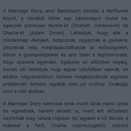
A Marriage Story, amit Baumbach szintén a Netflixnek
készít, a címéből ítélve egy házasságot mutat be,
egészen pontosan Nicole-ét (Scarlett Johansson) és
Charlie-ét (Adam Driver). Láthatjuk, hogy élik a
mindennapi életüket, dolgoznak, vigyáznak a gyerekre,
játszanak vele, megtapasztalhatjuk az erősségeiket,
illetve a gyengeségeiket és ami talán a legfontosabb,
hogy szeretik egymást. Egészen az előzetes végéig,
hiszen ott láthatjuk, hogy éppen válófélben vannak, de
amikor négyszemközt kellene megbeszélniük egymás
problémáit, hirtelen egyikük sem jut szóhoz. Csakúgy,
mint a való életben…
A Marriage Story nemcsak ezek miatt tűnik máris újnak
és egyedinek, hanem amiatt is, mert két előzetest
osztottak meg velünk rögvest. Az egyiket a nő, Nicole, a
másikat a férfi, Charlie szemszögéből, viszont