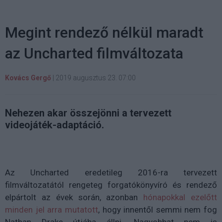
Megint rendező nélkül maradt
az Uncharted filmváltozata
Kovács Gergő
|
2019 augusztus 23. 07:00
Nehezen akar összejönni a tervezett
videojáték-adaptáció.
Az Uncharted eredetileg 2016-ra tervezett
filmváltozatától rengeteg forgatókönyvíró és rendező
elpártolt az évek során, azonban
hónapokkal ezelőtt
minden jel arra mutatott
, hogy innentől semmi nem fog
Nathan Drake útjába állni. Nagyobbat nem is