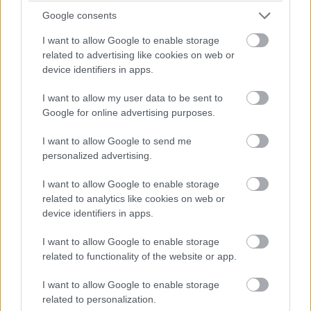
Google consents
I want to allow Google to enable storage
related to advertising like cookies on web or
device identifiers in apps.
Címkék:
#the cw
#legends of tomorrow
#a holnap
I want to allow my user data to be sent to
legendái
#brandon routh
#courtney ford
Google for online advertising purposes.
I want to allow Google to send me
personalized advertising.
I want to allow Google to enable storage
50 perc lett, maradhat? -
related to analytics like cookies on web or
device identifiers in apps.
Elmélkedés az epizódok
I want to allow Google to enable storage
optimális hosszáról
related to functionality of the website or app.
I want to allow Google to enable storage
Fonyódi Noémi
|
2019 szeptember 3. 10:00
related to personalization.