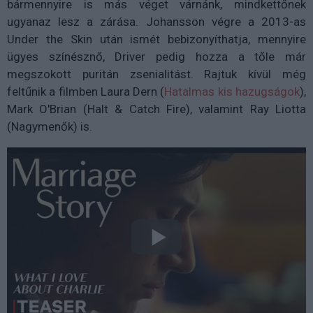
bármennyire is más véget várnánk, mindkettőnek
ugyanaz lesz a zárása. Johansson végre a 2013-as
Under the Skin után ismét bebizonyíthatja, mennyire
ügyes színésznő, Driver pedig hozza a tőle már
megszokott puritán zsenialitást. Rajtuk kívül még
feltűnik a filmben Laura Dern (
Hatalmas kis hazugságok
),
Mark O'Brian (Halt & Catch Fire), valamint Ray Liotta
(Nagymenők) is.