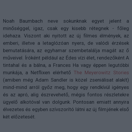
Noah Baumbach neve sokunknak egyet jelent a
minőséggel, igaz, csak egy kisebb rétegnek - főleg
idehaza. Viszont aki nyitott az új filmes élmények, az
emberi, illetve a letaglózóan nyers, de valódi érzések
bemutatására, az egyhamar szembetalálja magát az ő
műveivel. Íróként például az Édes vízi élet, rendezőként A
tintahal és a bálna, a Frances Ha vagy éppen legutóbbi
munkája, a Netflixen elérhető
The Meyerowitz Stories
(amiben még Adam Sandler is közel zseniálisat alakít)
mind-mind arról győz meg, hogy egy rendkívül igényes
és az apró, alig észrevehető, mégis fontos részletekre
ügyelő alkotóval van dolgunk. Pontosan emiatt annyira
élvezetes és egyben szívszorító látni az új filmjének első
két előzetesét.