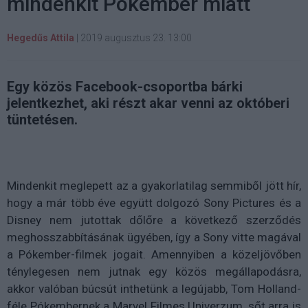
mindenkit Pókember miatt
Hegedűs Attila
|
2019 augusztus 23. 13:00
Egy közös Facebook-csoportba bárki
jelentkezhet, aki részt akar venni az októberi
tüntetésen.
Mindenkit meglepett az a gyakorlatilag semmiből jött hír,
hogy a már több éve együtt dolgozó Sony Pictures és a
Disney nem jutottak dőlőre a következő szerződés
meghosszabbításának ügyében, így a Sony vitte magával
a Pókember-filmek jogait. Amennyiben a közeljövőben
ténylegesen nem jutnak egy közös megállapodásra,
akkor valóban búcsút inthetünk a legújabb, Tom Holland-
féle Pókembernek a Marvel Filmes Univerzum, sőt arra is