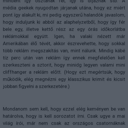
mindent így osztanak fel, így is díjaznak stb. A
média
geekek
nyugodtan járjanak utána, hogy ez miért
pont így alakult ki, mi pedig egyszerű halandók javaslom,
hogy induljunk ki abból az alaphelyzetből, hogy így fér
bele egy, illetve kettő rész az egy órás időkorlátba
reklámokkal együtt. Igen, ha valaki nézett már
Amerikában élő tévét, akkor észrevehette, hogy sokkal
több reklám megszakítás van, mint nálunk. Mindig kábé
tíz perc után van reklám így ennek megfelelően kell
szerkeszteni a sztorit, hogy minidg legyen valami mini
cliffhanger a reklám előtt. (Hogy ezt megértsük, hogy
működik, elég megnézni egy klasszikus krimit és kicsit
jobban figyelni a szerkezetére.)
Mondanom sem kell, hogy ezzel elég keményen be van
határolva, hogy is kell sorozatot írni. Csak ugye a mai
világ írói, már nem csak az országos csatornáknak