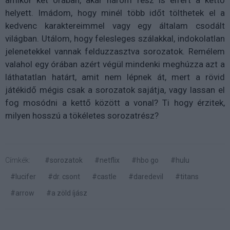
helyett. Imádom, hogy minél több időt
tölthetek
el a
kedvenc karaktereimmel vagy egy általam csodált
világban. Utálom, hogy felesleges szálakkal, indokolatlan
jelenetekkel vannak felduzzasztva sorozatok. Remélem
valahol egy órában azért végül mindenki meghúzza azt a
láthatatlan határt, amit nem lépnek át, mert a rövid
játékidő mégis csak a sorozatok sajátja, vagy lassan el
fog mosódni a kettő között a vonal?
Ti
hogy érzitek,
milyen hosszú a tökéletes sorozatrész?
Címkék:
#sorozatok
#netflix
#hbo go
#hulu
#lucifer
#dr. csont
#castle
#daredevil
#titans
#arrow
#a zöld íjász