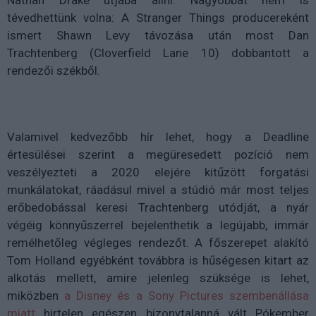
tévedhettünk volna: A Stranger Things producereként
ismert Shawn Levy távozása után most Dan
Trachtenberg (
Cloverfield Lane 10) dobbantott a
rendezői székből.
Valamivel kedvezőbb hír lehet, hogy a Deadline
értesülései szerint a megüresedett pozíció nem
veszélyezteti a 2020 elejére kitűzött forgatási
munkálatokat, ráadásul mivel a stúdió már most teljes
erőbedobással keresi
Trachtenberg utódját, a nyár
végéig könnyűszerrel bejelenthetik a legújabb, immár
remélhetőleg végleges rendezőt.
A főszerepet alakító
Tom Holland egyébként továbbra is hűségesen kitart az
alkotás mellett, amire jelenleg szüksége is lehet,
miközben
a Disney és a Sony Pictures szembenállása
miatt
hirtelen egészen bizonytalanná vált Pókember