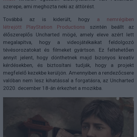
szerepe, ami meghozta neki az áttörést.
Továbbá az is kiderült, hogy
a
nemrégiben
létrejött
PlayStation Productions
szintén beállt az
élőszereplős Uncharted mögé, amely eleve azért lett
megalapítva, hogy a videojátékaikat feldolgozó
tévésorozatokat és filmeket gyártson. Ez feltehetően
annyit jelent, hogy dönthetnek majd bizonyos kreatív
kérdésekben, és biztosítani tudják, hogy a projekt
megfelelő kezekbe kerüljön. Amennyiben a rendezőcsere
valóban nem lesz kihatással a forgatásra, az Uncharted
2020. december 18-án érkezhet a mozikba.