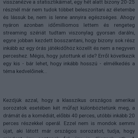
visszanézve a statisztikáimat, egy hét alatt bizony 20-25
résznél már nem tudok többet beleszorítani az életembe
és lássuk be, nem is lenne annyira egészséges. Ahogy
nyáron azonban időmilliomos lettem és rengeteg
streaming szériát tudtam viszonylag gyorsan darálni,
egyre jobban kezdett bosszantani, hogy bizony sok rész
inkább az egy órás játékidőhöz közelít és nem a negyven
perceshez. Mégis, hogy jutottunk el ide? Erről következik
egy kis - bár lehet, hogy inkább hosszú - elmélkedés a
téma kedvelőinek...
Kezdjük azzal, hogy a klasszikus országos amerikai
sorozatok esetében két műfajt különböztetünk meg, a
drámát és a komédiát, előbbi 40 perces, utóbbi inkább 20
perces részekkel operál. Ezzel nem is mondok semmi
újat, aki látott már országos sorozatot, tudja, hogy