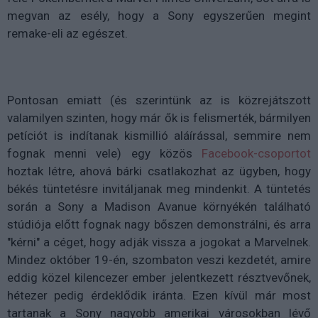
megvan az esély, hogy a Sony egyszerűen megint
remake-eli az egészet.
Pontosan emiatt (és szerintünk az is közrejátszott
valamilyen szinten, hogy már ők is felismerték, bármilyen
petíciót is indítanak kismillió aláírással, semmire nem
fognak menni vele) egy közös
Facebook-csoportot
hoztak létre, ahová bárki csatlakozhat az ügyben, hogy
békés tüntetésre invitáljanak meg mindenkit. A tüntetés
során a Sony a Madison Avanue környékén található
stúdiója előtt fognak nagy bőszen demonstrálni, és arra
"kérni" a céget, hogy adják vissza a jogokat a Marvelnek.
Mindez október 19-én, szombaton veszi kezdetét, amire
eddig közel kilencezer ember jelentkezett résztvevőnek,
hétezer pedig érdeklődik iránta. Ezen kívül már most
tartanak a Sony nagyobb amerikai városokban lévő