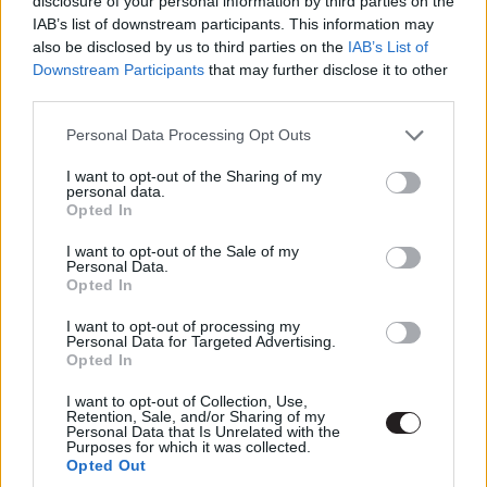
disclosure of your personal information by third parties on the
évadokban, jó vagy rossz hatással volt-e rájuk a
IAB’s list of downstream participants. This information may
also be disclosed by us to third parties on the
IAB’s List of
hajón kívüli élet."
Downstream Participants
that may further disclose it to other
third parties.
A holnap legendái legújabb évada 2020. januárban kezd,
méghozzá egyből egy ugrással a mély vízbe: a várva várt
Please note that this website/app uses one or more Google
Personal Data Processing Opt Outs
Végtelen Világok Krízise crossover rájuk eső
services and may gather and store information including but
not limited to your visit or usage behaviour. You may click to
I want to opt-out of the Sharing of my
epizódjával.
personal data.
grant or deny consent to Google and its third-party tags to
Opted In
use your data for below specified purposes in below Google
consent section.
I want to opt-out of the Sale of my
Personal Data.
Opted In
I want to opt-out of processing my
Personal Data for Targeted Advertising.
Opted In
I want to opt-out of Collection, Use,
Retention, Sale, and/or Sharing of my
Personal Data that Is Unrelated with the
Purposes for which it was collected.
Opted Out