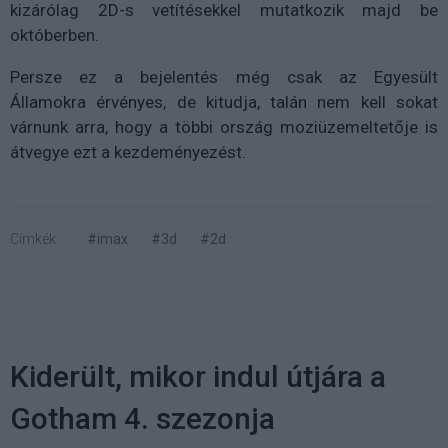
kizárólag 2D-s vetítésekkel mutatkozik majd be
októberben.
Persze ez a bejelentés még csak az Egyesült
Államokra érvényes, de kitudja, talán nem kell sokat
várnunk arra, hogy a többi ország moziüzemeltetője is
átvegye ezt a kezdeményezést.
Címkék:
#imax
#3d
#2d
Kiderült, mikor indul útjára a
Gotham 4. szezonja