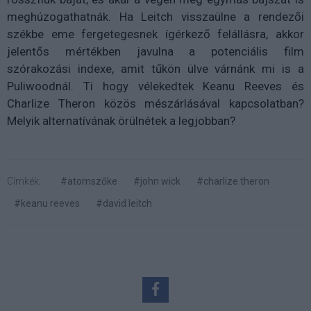
meghúzogathatnák. Ha Leitch visszaülne a rendezői
székbe eme fergetegesnek ígérkező felállásra, akkor
jelentős mértékben javulna a potenciális film
szórakozási indexe, amit tűkön ülve várnánk mi is a
Puliwoodnál. Ti hogy vélekedtek Keanu Reeves és
Charlize Theron közös mészárlásával kapcsolatban?
Melyik alternatívának örülnétek a legjobban?
Címkék:
#atomszőke
#john wick
#charlize theron
#keanu reeves
#david leitch