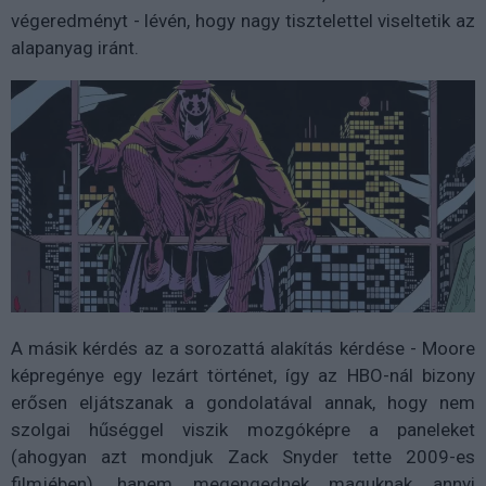
végeredményt - lévén, hogy nagy tisztelettel viseltetik az
alapanyag iránt.
A másik kérdés az a sorozattá alakítás kérdése - Moore
képregénye egy lezárt történet, így az HBO-nál bizony
erősen eljátszanak a gondolatával annak, hogy nem
szolgai hűséggel viszik mozgóképre a paneleket
(ahogyan azt mondjuk Zack Snyder tette 2009-es
filmjében), hanem megengednek maguknak annyi