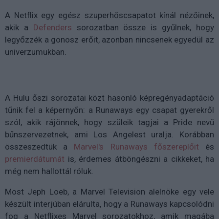
A Netflix egy egész szuperhőscsapatot kínál nézőinek,
akik a
Defenders
sorozatban össze is gyűlnek, hogy
legyőzzék a gonosz erőit, azonban nincsenek egyedül az
univerzumukban.
A Hulu őszi sorozatai közt hasonló képregényadaptáció
tűnik fel a képernyőn: a Runaways egy csapat gyerekről
szól, akik rájönnek, hogy szüleik tagjai a Pride nevű
bűnszervezetnek, ami Los Angelest uralja. Korábban
összeszedtük a
Marvel's Runaways főszereplőit
és
premierdátumát
is, érdemes átböngészni a cikkeket, ha
még nem hallottál róluk.
Most Jeph Loeb, a Marvel Television alelnöke egy vele
készült interjúban elárulta, hogy a Runaways kapcsolódni
fog a Netflixes Marvel sorozatokhoz, amik magába