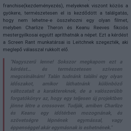
franchise(kezdeményezés), melyeknek viszont közös a
gyökere, természetesen el is kezdődött a találgatás,
hogy nem lehetne-e összehozni egy olyan filmet,
melyben Charlize Theron és Keanu Reeves fikciós
mestergyilkosai együtt apríthatnák a népet. Ezt a kérdést
a Screen Rant munkatársai is Leitchnek szegezték, aki
meglepő válasszal rukkolt elő.
"Nagyszerű lenne! Sokszor megkapom ezt a
kérdést… és természetesen szívesen
megcsinálnám! Talán tudnánk találni egy olyan
időszakot, amikor láthatnánk különböző
változatait a karaktereknek, de a valószerűbb
forgatókönyv az, hogy egy teljesen új projektben
jönne létre a crossover. Tudják, amiben Charlize
és Keanu egy időtérben mozognának, és
szövetségre lépnének egymással, vagy
éppenséggel akár egymásnak is eshetnének."