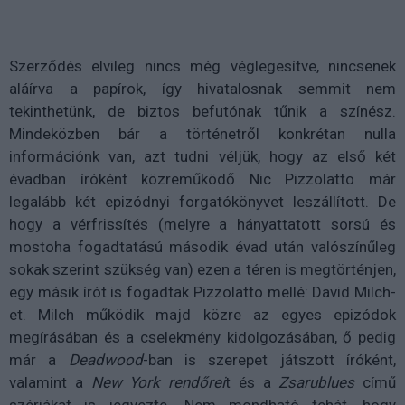
Szerződés elvileg nincs még véglegesítve, nincsenek
aláírva a papírok, így hivatalosnak semmit nem
tekinthetünk, de biztos befutónak tűnik a színész.
Mindeközben bár a történetről konkrétan nulla
információnk van, azt tudni véljük, hogy az első két
évadban íróként közreműködő Nic Pizzolatto már
legalább két epizódnyi forgatókönyvet leszállított. De
hogy a vérfrissítés (melyre a hányattatott sorsú és
mostoha fogadtatású második évad után valószínűleg
sokak szerint szükség van) ezen a téren is megtörténjen,
egy másik írót is fogadtak Pizzolatto mellé: David Milch-
et. Milch működik majd közre az egyes epizódok
megírásában és a cselekmény kidolgozásában, ő pedig
már a
Deadwood
-ban is szerepet játszott íróként,
valamint a
New York rendőrei
t és a
Zsarublues
című