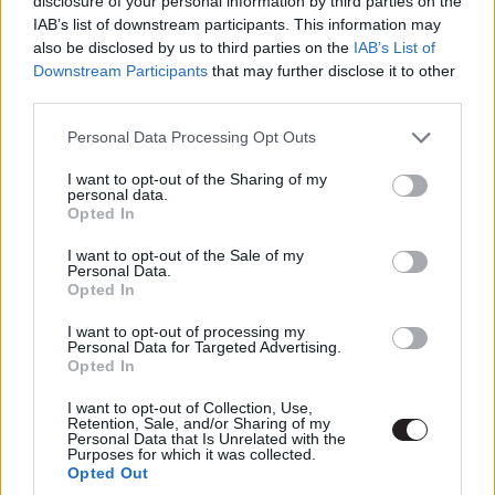
disclosure of your personal information by third parties on the
IAB’s list of downstream participants. This information may
also be disclosed by us to third parties on the
IAB’s List of
Címkék:
#true detective
#mahershala ali
#nic
Downstream Participants
that may further disclose it to other
pizzolatto
#david milch
#a törvény nevében
third parties.
Please note that this website/app uses one or more Google
Personal Data Processing Opt Outs
services and may gather and store information including but
not limited to your visit or usage behaviour. You may click to
I want to opt-out of the Sharing of my
personal data.
grant or deny consent to Google and its third-party tags to
Opted In
A 21. század legrosszabb
use your data for below specified purposes in below Google
consent section.
I want to opt-out of the Sale of my
Personal Data.
rendezői - van lejjebb Uwe
Opted In
Bollnál
I want to opt-out of processing my
Personal Data for Targeted Advertising.
Opted In
Bagi Levente
|
2017 július 30. 09:33
I want to opt-out of Collection, Use,
Retention, Sale, and/or Sharing of my
Personal Data that Is Unrelated with the
Purposes for which it was collected.
A Metacritic összeállította az elmúlt közel két
Opted Out
évtized legrosszabb rendezőinek Top 20-as