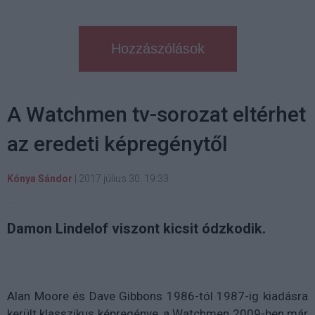
Hozzászólások
A Watchmen tv-sorozat eltérhet
az eredeti képregénytől
Kónya Sándor
|
2017 július 30. 19:33
Damon Lindelof viszont kicsit ódzkodik.
Alan Moore és Dave Gibbons 1986-tól 1987-ig kiadásra
került klasszikus képregénye, a Watchmen 2009-ben már