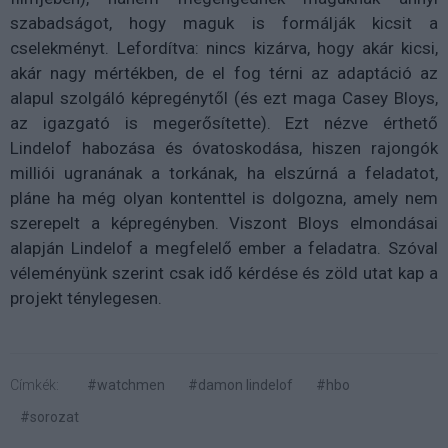
szabadságot, hogy maguk is formálják kicsit a
cselekményt. Lefordítva: nincs kizárva, hogy akár kicsi,
akár nagy mértékben, de el fog térni az adaptáció az
alapul szolgáló képregénytől (és ezt maga Casey Bloys,
az igazgató is megerősítette). Ezt nézve érthető
Lindelof habozása és óvatoskodása, hiszen rajongók
milliói ugranának a torkának, ha elszúrná a feladatot,
pláne ha még olyan kontenttel is dolgozna, amely nem
szerepelt a képregényben. Viszont Bloys elmondásai
alapján Lindelof a megfelelő ember a feladatra. Szóval
véleményünk szerint csak idő kérdése és zöld utat kap a
projekt ténylegesen.
Címkék:
#watchmen
#damon lindelof
#hbo
#sorozat