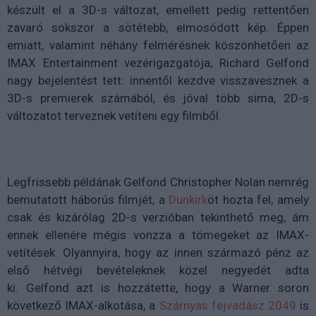
készült el a 3D-s változat, emellett pedig rettentően
zavaró sokszor a sötétebb, elmosódott kép. Éppen
emiatt, valamint néhány felmérésnek köszönhetően az
IMAX Entertainment vezérigazgatója, Richard Gelfond
nagy bejelentést tett: innentől kezdve visszavesznek a
3D-s premierek számából, és jóval több sima, 2D-s
változatot terveznek vetíteni egy filmből.
Legfrissebb példának Gelfond Christopher Nolan nemrég
bemutatott háborús filmjét, a
Dunkirk
öt hozta fel, amely
csak és kizárólag 2D-s verzióban tekinthető meg, ám
ennek ellenére mégis vonzza a tömegeket az IMAX-
vetítések. Olyannyira, hogy az innen származó pénz az
első hétvégi bevételeknek közel negyedét adta
ki. Gelfond azt is hozzátette, hogy a Warner soron
következő IMAX-alkotása, a
Szárnyas fejvadász 2049
is