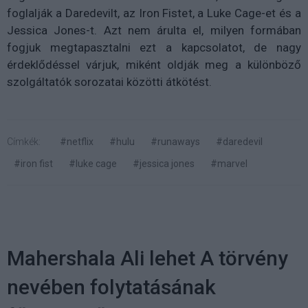
foglalják a Daredevilt, az Iron Fistet, a Luke Cage-et és a
Jessica Jones-t. Azt nem árulta el, milyen formában
fogjuk megtapasztalni ezt a kapcsolatot, de nagy
érdeklődéssel várjuk, miként oldják meg a különböző
szolgáltatók sorozatai közötti átkötést.
Címkék:
#netflix
#hulu
#runaways
#daredevil
#iron fist
#luke cage
#jessica jones
#marvel
Mahershala Ali lehet A törvény
nevében folytatásának