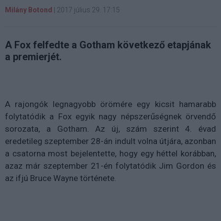
Milány Botond
|
2017 július 29. 17:15
A Fox felfedte a Gotham következő etapjának
a premierjét.
A rajongók legnagyobb örömére egy kicsit hamarabb
folytatódik a Fox egyik nagy népszerűségnek örvendő
sorozata, a Gotham. Az új, szám szerint 4. évad
eredetileg szeptember 28-án indult volna útjára, azonban
a csatorna most bejelentette, hogy egy héttel korábban,
azaz már szeptember 21-én folytatódik Jim Gordon és
az ifjú Bruce Wayne története.