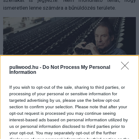
szériákat is jegyezte. Nem mondható tehát, hogy
ismeretlen lenne számára a bűnüldözés területe.
puliwood.hu -
Do Not Process My Personal
Information
If you wish to opt-out of the sale, sharing to third parties, or
processing of your personal or sensitive information for
targeted advertising by us, please use the below opt-out
Az HBO egyik koronaékszerének tartott sorozat
section to confirm your selection. Please note that after your
harmadik évadjának premierjéről értelemszerűen még
opt-out request is processed you may continue seeing
nincsen hír, de bízunk abban, hogy jövőre már nézhetjük -
interest-based ads based on personal information utilized by
csak el ne kapkodják a dolgokat.
us or personal information disclosed to third parties prior to
your opt-out. You may separately opt-out of the further