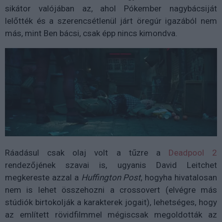
sikátor valójában az, ahol Pókember nagybácsiját
lelőtték és a szerencsétlenül járt öregúr igazából nem
más, mint Ben bácsi, csak épp nincs kimondva.
Ráadásul csak olaj volt a tűzre a
Deadpool 2
rendezőjének szavai is, ugyanis David Leitchet
megkereste azzal a
Huffington Post
, hogyha hivatalosan
nem is lehet összehozni a crossovert (elvégre más
stúdiók birtokolják a karakterek jogait), lehetséges, hogy
az említett rövidfilmmel mégiscsak megoldották az