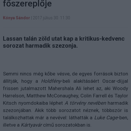
főszereplője
Kónya Sándor
|
2017 július 30. 11:30
Lassan talán zöld utat kap a kritikus-kedvenc
sorozat harmadik szezonja.
Semmi nincs még kőbe vésve, de egyes források bizton
állítják, hogy a
Holdfény
-beli alakításáért Oscar-díjjal
frissen jutalmazott Mahershala Ali lehet az, aki Woody
Harrelson, Matthew McConaughey, Colin Farrell és Taylor
Kitsch nyomdokaiba léphet
A törvény nevében
harmadik
szezonjában. Akik több sorozatot néznek, többször is
találkozhattak már a nevével: láthatták a
Luke Cage
-ben,
illetve a
Kártyavár
című sorozatokban is.