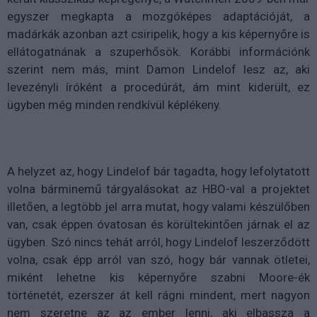
egyszer megkapta a mozgóképes adaptációját, a
madárkák azonban azt csiripelik, hogy a kis képernyőre is
ellátogatnának a szuperhősök. Korábbi információnk
szerint nem más, mint Damon Lindelof lesz az, aki
levezényli íróként a procedúrát, ám mint kiderült, ez
ügyben még minden rendkívül képlékeny.
A helyzet az, hogy Lindelof bár tagadta, hogy lefolytatott
volna bárminemű tárgyalásokat az HBO-val a projektet
illetően, a legtöbb jel arra mutat, hogy valami készülőben
van, csak éppen óvatosan és körültekintően járnak el az
ügyben. Szó nincs tehát arról, hogy Lindelof leszerződött
volna, csak épp arról van szó, hogy bár vannak ötletei,
miként lehetne kis képernyőre szabni Moore-ék
történetét, ezerszer át kell rágni mindent, mert nagyon
nem szeretne az az ember lenni, aki elbassza a