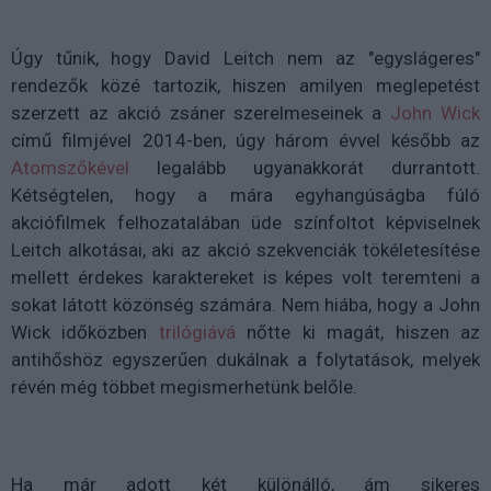
Úgy tűnik, hogy David Leitch nem az "egyslágeres"
rendezők közé tartozik, hiszen amilyen meglepetést
szerzett az akció zsáner szerelmeseinek a
John Wick
című filmjével 2014-ben, úgy három évvel később az
Atomszőkével
legalább ugyanakkorát durrantott.
Kétségtelen, hogy a mára egyhangúságba fúló
akciófilmek felhozatalában üde színfoltot képviselnek
Leitch alkotásai, aki az akció szekvenciák tökéletesítése
mellett érdekes karaktereket is képes volt teremteni a
sokat látott közönség számára. Nem hiába, hogy a John
Wick időközben
trilógiává
nőtte ki magát, hiszen az
antihőshöz egyszerűen dukálnak a folytatások, melyek
révén még többet megismerhetünk belőle.
Ha már adott két különálló, ám sikeres