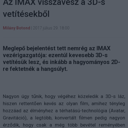
Az IMAX visszavesz a 3D-s
vetítésekből
Milány Botond
|
2017 július 29. 18:00
Meglepő bejelentést tett nemrég az IMAX
vezérigazgatója: ezentúl kevesebb 3D-s
vetítésük lesz, és inkább a hagyományos 2D-
re fektetnék a hangsúlyt.
Nagyon úgy tűnik, hogy végéhez közeledik a 3D-s láz,
hiszen rettentően kevés az olyan film, amihez tényleg
hozzáad az élményhez a térhatású-technológia (Avatar,
Gravitáció), a legtöbb, konvertált filmen pedig nagyon
érződik, hogy csak a még több bevétel reményében