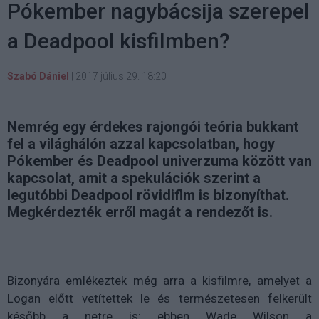
Pókember nagybácsija szerepel
a Deadpool kisfilmben?
Szabó Dániel
|
2017 július 29. 18:20
Nemrég egy érdekes rajongói teória bukkant
fel a világhálón azzal kapcsolatban, hogy
Pókember és Deadpool univerzuma között van
kapcsolat, amit a spekulációk szerint a
legutóbbi Deadpool rövidiflm is bizonyíthat.
Megkérdezték erről magát a rendezőt is.
Bizonyára emlékeztek még arra a kisfilmre, amelyet a
Logan előtt vetítettek le és természetesen felkerült
később a netre is: ebben Wade Wilson a