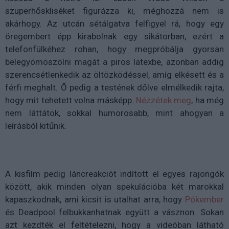
szuperhőskliséket figurázza ki, méghozzá nem is
akárhogy. Az utcán sétálgatva felfigyel rá, hogy egy
öregembert épp kirabolnak egy sikátorban, ezért a
telefonfülkéhez rohan, hogy megpróbálja gyorsan
belegyömöszölni magát a piros latexbe, azonban addig
szerencsétlenkedik az öltözködéssel, amíg elkésett és a
férfi meghalt. Ő pedig a testének dőlve elmélkedik rajta,
hogy mit tehetett volna másképp.
Nézzétek meg
, ha még
nem láttátok, sokkal humorosabb, mint ahogyan a
leírásból kitűnik.
A kisfilm pedig láncreakciót indított el egyes rajongók
között, akik minden olyan spekulációba két marokkal
kapaszkodnak, ami kicsit is utalhat arra, hogy
Pókember
és Deadpool felbukkanhatnak együtt a vásznon. Sokan
azt kezdték el feltételezni, hogy a videóban látható