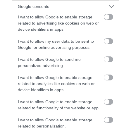
listáját.
Google consents
I want to allow Google to enable storage
related to advertising like cookies on web or
device identifiers in apps.
Miután Alfonso Cuarónt a 21. század legjobb
filmkészítőjének nyilvánította ki a Metacritic, most a
I want to allow my user data to be sent to
legrosszabbra értékelt filmeket és azok rendezőit
Google for online advertising purposes.
átlagolta az oldal. A Top 20-as lista előkelőbbnél-
I want to allow Google to send me
előkelőbb helyeiért azok a filmesek szálhattak versenybe,
personalized advertising.
akik az elmúlt 17 évben legalább 4 alkotást készítettek a
nézők legnagyobb örömére.
I want to allow Google to enable storage
related to analytics like cookies on web or
device identifiers in apps.
I want to allow Google to enable storage
Ha nem csupán átlagolásról, hanem szavazásról lenne
related to functionality of the website or app.
szó, akkor valószínűleg sokan Uwe Bollnak ítélnék oda a
legrosszabb filmrendezőnek járó trófeát, de ezen a
I want to allow Google to enable storage
listán "csupán" második lett a rémes videójáték
related to personalization.