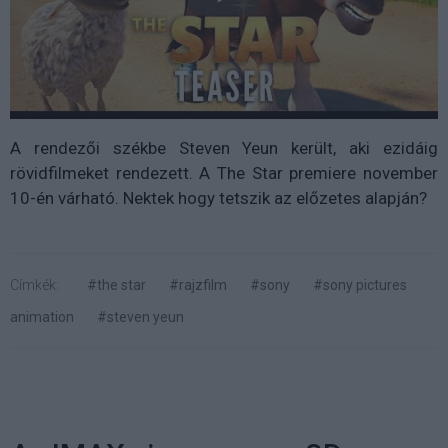
A rendezői székbe Steven Yeun került, aki ezidáig
rövidfilmeket rendezett. A The Star premiere november
10-én várható. Nektek hogy tetszik az előzetes alapján?
Címkék:
#the star
#rajzfilm
#sony
#sony pictures
animation
#steven yeun