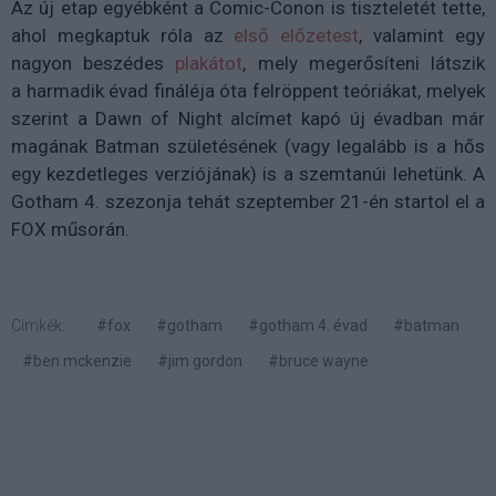
Az új etap egyébként a Comic-Conon is tiszteletét tette,
ahol megkaptuk róla az
első előzetest
, valamint egy
nagyon beszédes
plakátot
, mely megerősíteni látszik
a harmadik évad fináléja óta felröppent teóriákat, melyek
szerint a Dawn of Night alcímet kapó új évadban már
magának Batman születésének (vagy legalább is a hős
egy kezdetleges verziójának) is a szemtanúi lehetünk. A
Gotham 4. szezonja tehát szeptember 21-én startol el a
FOX műsorán.
Címkék:
#fox
#gotham
#gotham 4. évad
#batman
#ben mckenzie
#jim gordon
#bruce wayne