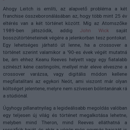
Ahogy Leitch is említi, az alapvető probléma a két
franchise összeboronálásában az, hogy több mint 25 év
eltérés van a két történet között. Míg az Atomszőke
1989-ben játszódik, addig
John Wick
saját
bosszútörténeteinek végére a jelenkorban tesz pontokat.
Egy lehetséges járható út lenne, ha a crossover a
történet szerint valamikor a '90-es évek végét mutatná
be, ám ehhez Keanu Reeves helyett vagy egy fiatalabb
színészt kéne castingolni, mellyel már eleve elveszne a
crossover varázsa, vagy digitális módon kellene
megfiatalítani az egykori Neót, ami viszont már olyan
költséget jelentene, melyre nem szívesen bólintanának rá
a stúdiónál.
Úgyhogy pillanatnyilag a legideálisabb megoldás valóban
egy teljesen új világ és történet megalkotása lehetne,
melyben mind Theron, mind Reeves elláthatná a
rosszfiúk baját, és akár a végén még egymás bajszát is