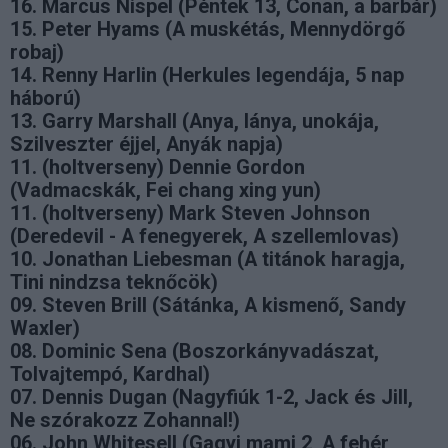
16. Marcus Nispel (Péntek 13, Conan, a barbár)
15. Peter Hyams (A muskétás, Mennydörgő
robaj)
14. Renny Harlin (Herkules legendája, 5 nap
háború)
13. Garry Marshall (Anya, lánya, unokája,
Szilveszter éjjel, Anyák napja)
11. (holtverseny) Dennie Gordon
(Vadmacskák, Fei chang xing yun)
11. (holtverseny) Mark Steven Johnson
(Deredevil - A fenegyerek, A szellemlovas)
10. Jonathan Liebesman (A titánok haragja,
Tini nindzsa teknőcök)
09. Steven Brill (Sátánka, A kismenő, Sandy
Waxler)
08. Dominic Sena (Boszorkányvadászat,
Tolvajtempó, Kardhal)
07. Dennis Dugan (Nagyfiúk 1-2, Jack és Jill,
Ne szórakozz Zohannal!)
06. John Whitesell (Gagyi mami 2, A fehér