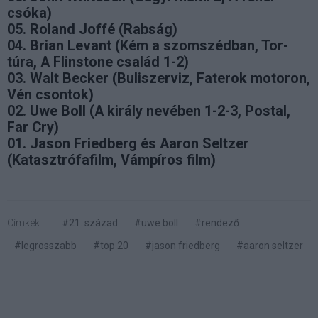
csóka)
05. Roland Joffé (Rabság)
04. Brian Levant (Kém a szomszédban, Tor-
túra, A Flinstone család 1-2)
03. Walt Becker (Buliszerviz, Faterok motoron,
Vén csontok)
02. Uwe Boll (A király nevében 1-2-3, Postal,
Far Cry)
01. Jason Friedberg és Aaron Seltzer
(Katasztrófafilm, Vámpíros film)
Címkék:
#21. század
#uwe boll
#rendező
#legrosszabb
#top 20
#jason friedberg
#aaron seltzer