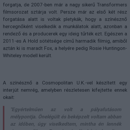
forgatja, de 2007-ben már a nagy sikerű Transformers
filmsorozat sztárja volt. Persze már az első két rész
forgatása alatt is voltak pletykák, hogy a színésznő
hercegnőként viselkedik a munkálatok alatt, azonban a
rendező és a producerek egy ideig tűrték ezt. Egészen a
2011-es A Hold sötétsége című harmadik filmig, amiből
aztán ki is maradt Fox, a helyére pedig Rosie Huntingon-
Whiteley modell került.
A színésznő a Cosmopolitan U.K.-vel készített egy
interjút nemrég, amelyben részletesen kifejtette ennek
okait:
"Egyértelműen az volt a pályafutásom
mélypontja. Önelégült és beképzelt voltam abban
az időben,
úgy viselkedtem, mintha én lennék