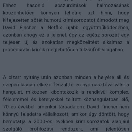
Ehhez hasonló abszurditások halmozásának
köszönhetően könnyen lehetne azt hinni, hogy
kifejezetten sötét humorú krimisorozatot álmodott meg
David Fincher a Netflix újabb együttműködésében,
azonban ahogy ez a jelenet, úgy az egész sorozat egy
teljesen új és szokatlan megközelítést alkalmaz a
procedurális krimik meglehetősen túlzsúfolt világában.
A bizarr nyitány után azonban minden a helyére áll és
szépen lassan elkezd feszültté és nyomasztóvá válni a
hangulat, miközben kibontakozik a rendkívül komplex,
félelemmel és kételyekkel telített közhangulatban élő,
70-es évekbeli amerikai társadalom. David Fincher nem
könnyű feladatra vállalkozott, amikor úgy döntött, hogy
bemutatja a 2000-es évekbeli krimisorozatok alapjául
szolgáló profilozási rendszert, ami jelentősen