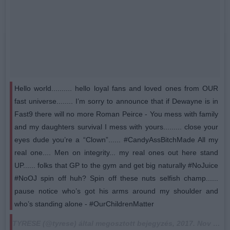
Hello world.......... hello loyal fans and loved ones from OUR
fast universe........ I’m sorry to announce that if Dewayne is in
Fast9 there will no more Roman Peirce - You mess with family
and my daughters survival I mess with yours......... close your
eyes dude you’re a “Clown”...... #CandyAssBitchMade All my
real one.... Men on integrity... my real ones out here stand
UP...... folks that GP to the gym and get big naturally #NoJuice
#NoOJ spin off huh? Spin off these nuts selfish champ......
pause notice who’s got his arms around my shoulder and
who’s standing alone - #OurChildrenMatter
TYRESE (@tyrese) által megosztott bejegyzés,
2017. Nov 1., 09:46 PDT