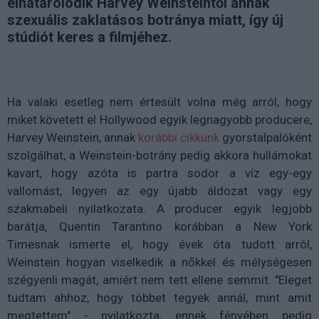
elhatárolódik Harvey Weinsteintől annak
szexuális zaklatásos botránya miatt, így új
stúdiót keres a filmjéhez.
Ha valaki esetleg nem értesült volna még arról, hogy
miket követett el Hollywood egyik legnagyobb producere,
Harvey Weinstein, annak
korábbi cikkünk
gyorstalpalóként
szolgálhat, a Weinstein-botrány pedig akkora hullámokat
kavart, hogy azóta is partra sodor a víz egy-egy
vallomást, legyen az egy újabb áldozat vagy egy
szakmabeli nyilatkozata. A producer egyik legjobb
barátja, Quentin Tarantino korábban a New York
Timesnak ismerte el, hogy évek óta tudott arról,
Weinstein hogyan viselkedik a nőkkel és mélységesen
szégyenli magát, amiért nem tett ellene semmit. "Eleget
tudtam ahhoz, hogy többet tegyek annál, mint amit
megtettem" - nyilatkozta, ennek fényében pedig