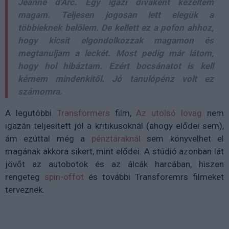
Jeanne d'Arc. Egy igazi dívaként kezeltem
magam. Teljesen jogosan lett elegük a
többieknek belőlem. De kellett ez a pofon ahhoz,
hogy kicsit elgondolkozzak magamon és
megtanuljam a leckét. Most pedig már látom,
hogy hol hibáztam. Ezért b
ocsánatot is kell
kérnem mindenkitől. Jó tanulópénz volt ez
számomra.
A legutóbbi
Transformers
film,
Az utolsó lovag
nem
igazán teljesített jól a kritikusoknál (ahogy elődei sem),
ám ezúttal még a
pénztáraknál
sem könyvelhet el
magának akkora sikert, mint elődei. A stúdió azonban lát
jövőt az autobotok és az álcák harcában, hiszen
rengeteg
spin-offot
és további Transforemrs filmeket
terveznek.