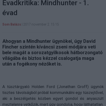
Évadkritika: Mindhunter - 1.
évad
Som Balázs
|
2017 november 2. 15:15
Ahogyan a Mindhunter ügynökei, úgy David
Fincher szintén kíváncsi zseni módjára veti
bele magát a sorozatgyilkosok hátborzongató
világába és biztos kézzel csalogatja maga
után a fogékony nézőket is.
A túsztárgyaló Holden Ford (Jonathan Groff) ügynök
tisztes távolságból próbál kommunikálni egy túszejtővel,
aki a beszélgetés közben egyet gondol és anyaszült
meztelenre vetkőzik, mert úgy gondolja, hogy láthatatlan.