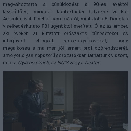
megváltoztatta a bűnüldözést a 90-es évektől
kezdődően, mindezt kontextusba helyezve a kor
Amerikájával. Fincher nem mástól, mint John E. Douglas
viselkedéskutató FBI ügynöktől merített. Ő az az ember,
aki éveken át kutatott erőszakos bűneseteket és
interjúvolt elfogott sorozatgyilkosokat, hogy
megalkossa a ma már jól ismert profilozórendszerét,
amelyet olyan népszerű sorozatokban láthattunk viszont,
mint a
Gyilkos elmék
, az
NCIS
vagy a
Dexter
.