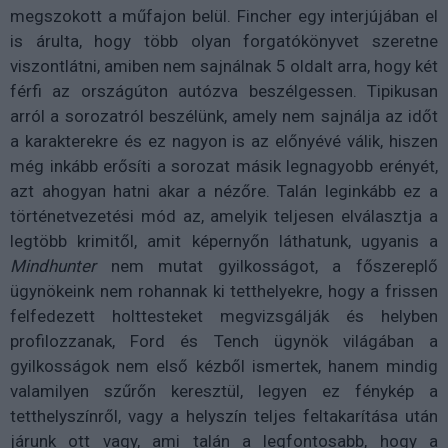
megszokott a műfajon belül. Fincher egy interjújában el
is árulta, hogy több olyan forgatókönyvet szeretne
viszontlátni, amiben nem sajnálnak 5 oldalt arra, hogy két
férfi az országúton autózva beszélgessen. Tipikusan
arról a sorozatról beszélünk, amely nem sajnálja az időt
a karakterekre és ez nagyon is az előnyévé válik, hiszen
még inkább erősíti a sorozat másik legnagyobb erényét,
azt ahogyan hatni akar a nézőre. Talán leginkább ez a
történetvezetési mód az, amelyik teljesen elválasztja a
legtöbb krimitől, amit képernyőn láthatunk, ugyanis a
Mindhunter
nem mutat gyilkosságot, a főszereplő
ügynökeink nem rohannak ki tetthelyekre, hogy a frissen
felfedezett holttesteket megvizsgálják és helyben
profilozzanak, Ford és Tench ügynök világában a
gyilkosságok nem első kézből ismertek, hanem mindig
valamilyen szűrőn keresztül, legyen ez fénykép a
tetthelyszínről, vagy a helyszín teljes feltakarítása után
járunk ott vagy, ami talán a legfontosabb, hogy a