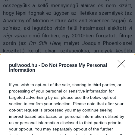
összegyűlik a kellő mennyiségű aláírás és nem kizárt,
hogy lépni fognak ez ügyben az illetékes személyek (az
Academy of Motion Picture Arts and Sciences tagjai). A
színész, aki legutóbb vitán felül hatalmasat alakított
A
régi város
című filmben, egy 2010-ben forgatott filmje
során (az
I'm Still Here
, melyet Joaquin Phoenix-szel
készített) került olyan szituációkba, amelyek később
visszaütöttek: egy hölgy stábtagnak fenyegető sms-ek
puliwood.hu -
Do Not Process My Personal
sorát küldte, követelve, hogy menjen fel a szobájába, egy
Information
másikat pedig kizárt a szobájából, hogy Phoenix-szel
zavartalanul szexelhessen két másik nővel. És
If you wish to opt-out of the sale, sharing to third parties, or
feltételezhetjük, hogy ennél cifrább dolgokat is művelt.
processing of your personal or sensitive information for
targeted advertising by us, please use the below opt-out
Bossert azért is tette meg ezeket a lépéseket, mert
section to confirm your selection. Please note that after your
újoncként szeretne egy olyan rendszer tagja lenni, amely
opt-out request is processed you may continue seeing
megvédi a tagjait nemtől, származástól függetlenül. A
interest-based ads based on personal information utilized by
us or personal information disclosed to third parties prior to
petíciót magát
itt
nézhetitek meg.
your opt-out. You may separately opt-out of the further