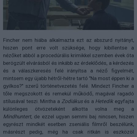
Fincher nem hiába alkalmazta ezt az abszurd nyitányt,
hiszen pont erre volt szüksége, hogy kibillentse a
nézőket abból a procedúrális krimikkel szemben évek óta
berögzült elvárásból és inkább az érdeklődés, a kérdezés
és a válaszkeresés felé irányítsa a néző figyelmét,
mintsem egy újabb hétről-hétre tartó "Na most éppen ki a
gyilkos?" szerű történetvezetés felé. Mindezt Fincher a
tőle megszokott és remekül működő, magával ragadó
stílusával teszi. Mintha a
Zodiákus
és a
Hetedik
egyfajta
különleges ötvözeteként alkotta volna meg a
Mindhuntert
, de ezzel ugyan semmi baj nincsen, hiszen
egyrészt mindkét esetben zseniális filmről beszélünk,
másrészt pedig, még ha csak ritkán is eszközöl