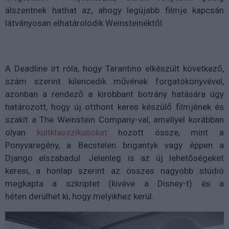
álszentnek hathat az, ahogy legújabb filmje kapcsán
látványosan elhatárolódik Weinsteinéktől.
A Deadline írt róla, hogy Tarantino elkészült következő,
szám szerint kilencedik művének forgatókönyvével,
azonban a rendező a kirobbant botrány hatására úgy
határozott, hogy új otthont keres készülő filmjének és
szakít a The Weinstein Company-val, amellyel korábban
olyan
kultklasszikusokat
hozott össze, mint a
Ponyvaregény, a Becstelen brigantyk vagy éppen a
Django elszabadul. Jelenleg is az új lehetőségeket
keresi, a honlap szerint az összes nagyobb stúdió
megkapta a szkriptet (kivéve a Disney-t) és a
héten derülhet ki, hogy melyikhez kerül.