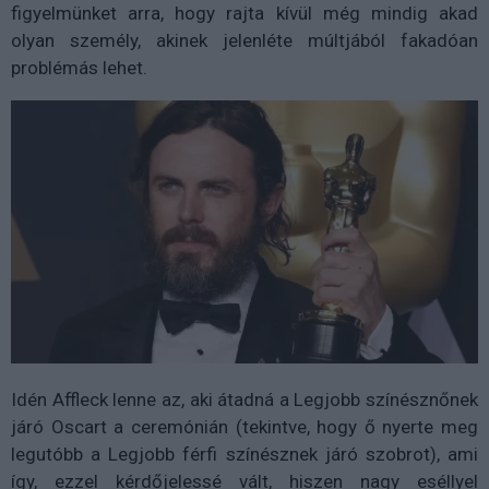
figyelmünket arra, hogy rajta kívül még mindig akad
olyan személy, akinek jelenléte múltjából fakadóan
problémás lehet.
Idén Affleck lenne az, aki átadná a Legjobb színésznőnek
járó Oscart a ceremónián (tekintve, hogy ő nyerte meg
legutóbb a Legjobb férfi színésznek járó szobrot), ami
így, ezzel kérdőjelessé vált, hiszen nagy eséllyel