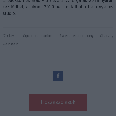
L. Jackson és Brad Pitt neve is. A forgatás 2018 nyarán
kezdődhet, a filmet 2019-ben mutathatja be a nyertes
stúdió.
Címkék:
#quentin tarantino
#weinstein company
#harvey
weinstein
Hozzászólások