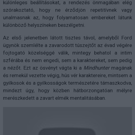
különleges beállításokat, a rendezés önmagában elég
szórakoztató, hogy ne érződjön repetitívnek vagy
unalmasnak az, hogy folyamatosan embereket látunk
különböző helyszíneken beszélgetni.
Az első jelenetben látott tisztes távol, amelyből Ford
ügynök szemlélte a zavarodott túszejtőt az évad végére
fojtogató közelséggé válik, mintegy behatol a intim
szférába és nem engedi, sem a karaktereket, sem pedig
a nézőt. Ezt az ösvényt vágta ki a
Mindhunter
magának
és remekül vezette végig, hús vér karaktereire, mintsem a
gyilkosok és a gyilkosságok természetére támaszkodva,
mindezt úgy, hogy közben hátborzongatóan mélyre
merészkedett a zavart elmék mentalitásában.