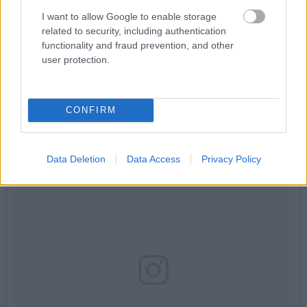
most azzal fenyegeti a producereket, hogy kiszáll a
I want to allow Google to enable storage
projektből, amennyiben Dwayne Johnson visszatér a
related to security, including authentication
folytatásokra. Döntését Instagramon osztotta meg
functionality and fraud prevention, and other
rajongóival, alább láthatjátok a szóban forgó posztot
user protection.
teljes valójában:
CONFIRM
Data Deletion
Data Access
Privacy Policy