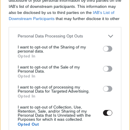
disclosure of your personal information by third parties on the
IAB’s list of downstream participants. This information may
also be disclosed by us to third parties on the
IAB’s List of
Címkék:
#casey affleck
#oscar
#akadémia
#joaquin
Downstream Participants
that may further disclose it to other
phoenix
#i'm still here
third parties.
Please note that this website/app uses one or more Google
Personal Data Processing Opt Outs
services and may gather and store information including but
not limited to your visit or usage behaviour. You may click to
I want to opt-out of the Sharing of my
personal data.
grant or deny consent to Google and its third-party tags to
Opted In
use your data for below specified purposes in below Google
Tyrese Gibson sértődöttsége
consent section.
I want to opt-out of the Sale of my
Personal Data.
miatt kimarad a Halálos
Opted In
iramban 9-ből?
I want to opt-out of processing my
Personal Data for Targeted Advertising.
Opted In
Fonyódi Noémi
|
2017 november 2. 16:20
I want to opt-out of Collection, Use,
Retention, Sale, and/or Sharing of my
Personal Data that Is Unrelated with the
Purposes for which it was collected.
A Halálos iramban filmek humorheroldja, a
Opted Out
Roman Pearce-t alakító Tyrese Gibson a