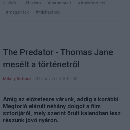
Címkék:
#hasbro
#paramount
#transformers
#megan fox
#michael bay
The Predator - Thomas Jane
mesélt a történetről
Milány Botond
|
2017 november 3. 09:00
Amíg az előzetesre várunk, addig a korábbi
Megtorló elárult néhány dolgot a film
sztorijáról, mely szerint őrült kalandban lesz
részünk jövő nyáron.