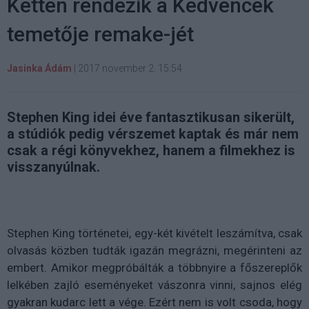
Ketten rendezik a Kedvencek
temetője remake-jét
Jasinka Ádám
|
2017 november 2. 15:54
Stephen King idei éve fantasztikusan sikerült,
a stúdiók pedig vérszemet kaptak és már nem
csak a régi könyvekhez, hanem a filmekhez is
visszanyúlnak.
Stephen King történetei, egy-két kivételt leszámítva, csak
olvasás közben tudták igazán megrázni, megérinteni az
embert. Amikor megpróbálták a többnyire a főszereplők
lelkében zajló eseményeket vászonra vinni, sajnos elég
gyakran kudarc lett a vége. Ezért nem is volt csoda, hogy