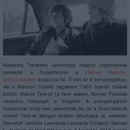
Márpedig Tarantino újdonsága nagyon izgalmasnak
ígérkezik: a forgatókönyv a
Charles Manson-
gyilkosságokat
dolgozza fel. Ő volt az a sorozatgyilkos,
aki a Manson Család tagjaként 1969 nyarán többek
között Sharon Tate-et (a fenti képen), Roman Polanski
várandós feleségét is megölte. A szereplőgárdát
hivatalosan még nem jelentették be, de a híresztelések
szerint Tate-et Margot Robbie játszhatja el, valamint
felmerült Jennifer Lawrence, Leonardo DiCaprio, Samuel