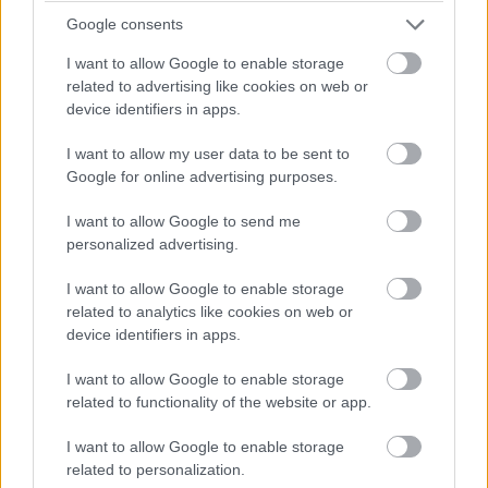
szívére vette, hogy Dwayne "The Rock"
Google consents
Johnson karakterének spin-offja előbb
I want to allow Google to enable storage
érkezik, mint a Halálos iramban 9, ezért azóta
related to advertising like cookies on web or
is ott támadja a színészt, ahol tudja. Ez
device identifiers in apps.
viszont a munkájába kerülhet.
I want to allow my user data to be sent to
Google for online advertising purposes.
I want to allow Google to send me
A Halálos Iramban háza táján még mindig zajlik a családi
personalized advertising.
dráma. Tyrese Gibson nagyon
nehezen viseli
, hogy
kollégája, Dwayne "The Rock" Johnson és Jason Statham
I want to allow Google to enable storage
related to analytics like cookies on web or
közös, 2019. július 26-ra belőtt spin-offja miatt csúszik
device identifiers in apps.
egy évvel a
Halálos iramban 9
.
I want to allow Google to enable storage
related to functionality of the website or app.
Az ügy biztos kényesen érinti Gibson pénztárcáját, de
I want to allow Google to enable storage
related to personalization.
legfőképp az önbecsülését érhette a nagyobb ütés, mert