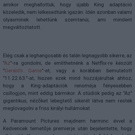
amikor meghallottuk, hogy újabb King adaptáció
közeledik, nem lelkesedtünk igazán. Idén azonban valami
olyasminek lehettünk szemtanúi, ami mindent
megváltoztatott.
Elég csak a leghangosabb és talán legnagyobb sikerre, az
"
Az
"-ra gondolni, de említhetnénk a Netflix-re készült
"
Gerald's Game
"-et, vagy a korábban bemutatott
"11.22.63."-at, hiszen ezek mind hozzájárultak ahhoz,
hogy a King-adaptációk renoméja fényesebben
csillogjon, mint eddig bármikor. A stúdiók pedig az "Az"
gigantikus, nézőket lebegtető sikerét látva nem restek
meglovagolni a friss királyi hullámokat.
A Paramount Pictures majdnem harminc évvel a
Kedvencek temetője premierje után bejelentette, hogy