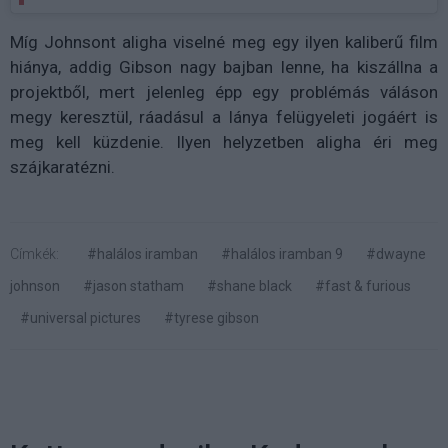
Míg Johnsont aligha viselné meg egy ilyen kaliberű film
hiánya, addig Gibson nagy bajban lenne, ha kiszállna a
projektből, mert jelenleg épp egy problémás váláson
megy keresztül, ráadásul a lánya felügyeleti jogáért is
meg kell küzdenie. Ilyen helyzetben aligha éri meg
szájkaratézni.
Címkék:
#halálos iramban
#halálos iramban 9
#dwayne
johnson
#jason statham
#shane black
#fast & furious
#universal pictures
#tyrese gibson