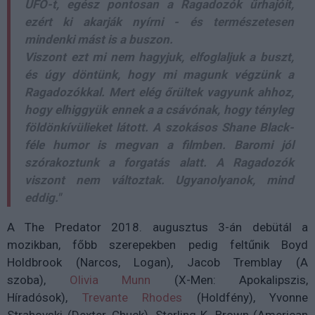
UFO-t, egész pontosan a Ragadozók űrhajóit,
ezért ki akarják nyírni - és természetesen
mindenki mást is a buszon.
Viszont ezt mi nem hagyjuk, elfoglaljuk a buszt,
és úgy döntünk, hogy mi magunk végzünk a
Ragadozókkal. Mert elég őrültek vagyunk ahhoz,
hogy elhiggyük ennek a a csávónak, hogy tényleg
földönkívülieket látott.
A szokásos Shane Black-
féle humor is megvan a filmben. Baromi jól
szórakoztunk a forgatás alatt. A Ragadozók
viszont nem változtak. Ugyanolyanok, mind
eddig."
A The Predator 2018. augusztus 3-án debütál a
mozikban, főbb szerepekben pedig feltűnik Boyd
Holdbrook (Narcos, Logan), Jacob Tremblay (A
szoba),
Olivia Munn
(X-Men: Apokalipszis,
Híradósok),
Trevante Rhodes
(Holdfény), Yvonne