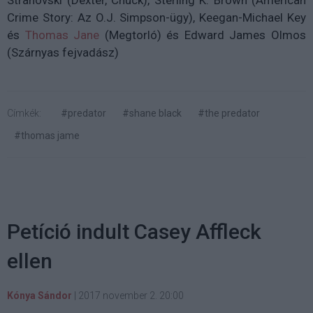
Strahovski (Dexter, Chuck), Sterling K. Brown (American
Crime Story: Az O.J. Simpson-ügy), Keegan-Michael Key
és
Thomas Jane
(Megtorló) és Edward James Olmos
(Szárnyas fejvadász)
Címkék:
#predator
#shane black
#the predator
#thomas jame
Petíció indult Casey Affleck
ellen
Kónya Sándor
|
2017 november 2. 20:00