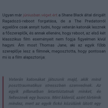
Ugyan már
júniusban véget ért
a Shane Black által dirigált
Ragadozó-reboot forgatása, de a The Predatorról
egyelőre csak annyit tudni, hogy veterán katonák lesznek
a főszereplők, és annak ellenére, hogy reboot, az első két
klasszikus film eseményeit nem fogja figyelmen kívül
hagyni. Ám most Thomas Jane, aki az egyik főbb
szereplője lesz a filmnek, megosztotta, hogy pontosan
mi is a film alapsztorija:
Veterán katonákat játszunk majd, akik mind
poszttraumatikus stresszben szenvednek. Az
egyik pillanatban letartóztatnak minket, és
feltesznek egy buszra. Mint kiderül, azért történik
mindez, mert az egyik fickó közülünk látott egy