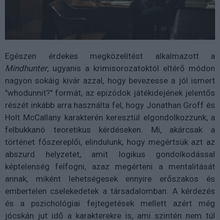
Egészen érdekes megközelítést alkalmazott a
Mindhunter
, ugyanis a krimisorozatoktól eltérő módon
nagyon sokáig kivár azzal, hogy bevezesse a jól ismert
"whodunnit?" formát, az epizódok játékidejének jelentős
részét inkább arra használta fel, hogy Jonathan Groff és
Holt McCallany karakterén keresztül elgondolkozzunk, a
felbukkanó teoretikus kérdéseken. Mi, akárcsak a
történet főszereplői, elindulunk, hogy megértsük azt az
abszurd helyzetet, amit logikus gondolkodással
képtelenség felfogni, azaz megérteni a mentalitását
annak, miként lehetségesek ennyire erőszakos és
embertelen cselekedetek a társadalomban. A kérdezés
és a pszichológiai fejtegetések mellett azért még
jócskán jut idő a karakterekre is, ami szintén nem túl