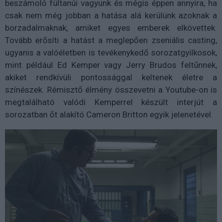
beszámoló fültanúi vagyunk és mégis éppen annyira, ha
csak nem még jobban a hatása alá kerülünk azoknak a
borzadalmaknak, amiket egyes emberek elkövettek.
Tovább erősíti a hatást a meglepően zseniális casting,
ugyanis a valóéletben is tevékenykedő sorozatgyilkosok,
mint például Ed Kemper vagy Jerry Brudos feltűnnek,
akiket rendkívüli pontossággal keltenek életre a
színészek. Rémisztő élmény összevetni a Youtube-on is
megtalálható valódi Kemperrel készült interjút a
sorozatban őt alakító Cameron Britton egyik jelenetével.