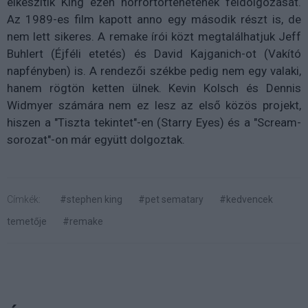
elkészítik King ezen horrortörténetének feldolgozását.
Az 1989-es film kapott anno egy második részt is, de
nem lett sikeres. A remake írói közt megtalálhatjuk Jeff
Buhlert (Éjféli etetés) és
David Kajganich-ot (Vakító
napfényben) is. A rendezői székbe pedig nem egy valaki,
hanem rögtön ketten ülnek. Kevin Kolsch és Dennis
Widmyer számára nem ez lesz az első közös projekt,
hiszen a "Tiszta tekintet"-en (Starry Eyes) és a "Scream-
sorozat"-on már együtt dolgoztak.
Címkék:
#stephen king
#pet sematary
#kedvencek
temetője
#remake