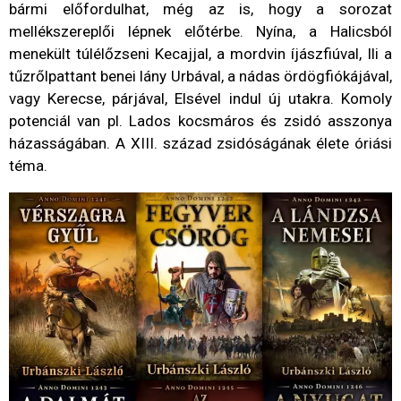
bármi előfordulhat, még az is, hogy a sorozat
mellékszereplői lépnek előtérbe. Nyína, a Halicsból
menekült túlélőzseni Kecajjal, a mordvin íjászfiúval, Ili a
tűzrőlpattant benei lány Urbával, a nádas ördögfiókájával,
vagy Kerecse, párjával, Elsével indul új utakra. Komoly
potenciál van pl. Lados kocsmáros és zsidó asszonya
házasságában. A XIII. század zsidóságának élete óriási
téma.