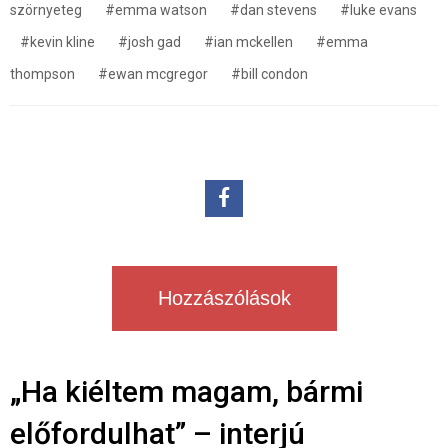
szörnyeteg
#emma watson
#dan stevens
#luke evans
#kevin kline
#josh gad
#ian mckellen
#emma
thompson
#ewan mcgregor
#bill condon
Hozzászólások
„Ha kiéltem magam, bármi
előfordulhat” – interjú