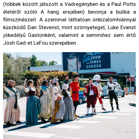
(többek között játszott a Vadregényben és a Paul Potts
életéről szóló A hang erejében) bevonja a buliba a
filmszínészeit. A szemmel láthatóan önbizalomhiánnyal
küszködő Dan Stevenst, mint szörnyeteget, Luke Evanst
jókedélyű Gastonként, valamint a semmihez sem értő
Josh Gad-et LeFou szerepében.