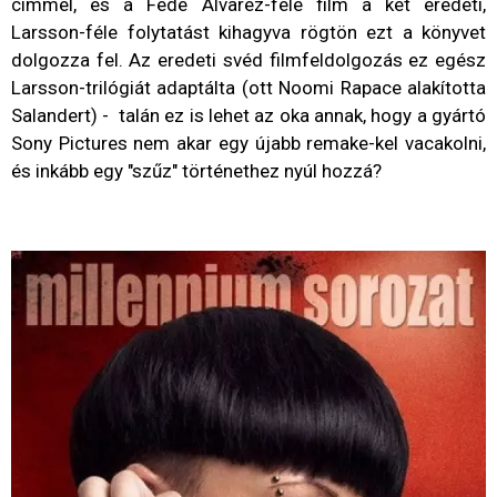
címmel, és a Fede Alvarez-féle film a két eredeti,
Larsson-féle folytatást kihagyva rögtön ezt a könyvet
dolgozza fel. Az eredeti svéd filmfeldolgozás ez egész
Larsson-trilógiát adaptálta (ott Noomi Rapace alakította
Salandert) - talán ez is lehet az oka annak, hogy a gyártó
Sony Pictures nem akar egy újabb remake-kel vacakolni,
és inkább egy "szűz" történethez nyúl hozzá?