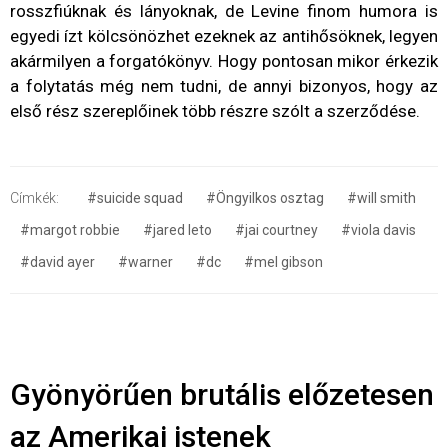
rosszfiúknak és lányoknak, de Levine finom humora is
egyedi ízt kölcsönözhet ezeknek az antihősöknek, legyen
akármilyen a forgatókönyv. Hogy pontosan mikor érkezik
a folytatás még nem tudni, de annyi bizonyos, hogy az
első rész szereplőinek több részre szólt a szerződése.
Címkék:
#suicide squad
#Öngyilkos osztag
#will smith
#margot robbie
#jared leto
#jai courtney
#viola davis
#david ayer
#warner
#dc
#mel gibson
Gyönyörűen brutális előzetesen
az Amerikai istenek