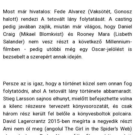
Most már hivatalos: Fede Alvarez (Vaksötét, Gonosz
halott) rendezi A tetovált lány folytatását. A casting
pedig javában zajlik, miután már világos, hogy Daniel
Craig (Mikael Blomkvist) és Rooney Mara (Lisbeth
Salander) nem vesz részt a következő Millennium-
filmben - pedig utóbbi még egy Oscar-jelölést is
bezsebelt a szerepért annak idején.
Persze az is igaz, hogy a történet közel sem onnan fog
folytatódni, ahol A tetovált lány története abbamaradt.
Stieg Larsson sajnos elhunyt, mielőtt befejezhette volna
a kilenc részesre tervezett könyvsorozatát, és csak
három rész került fel belőle a könyvesboltok polcaira.
David Lagercrantz 2015-ben megírta a negyedik részt
Ami nem öl meg (angolul The Girl in the Spider's Web)