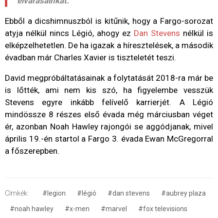
elvárásainkat.
Ebből a dicshimnuszból is kitűnik, hogy a Fargo-sorozat
atyja nélkül nincs Légió, ahogy ez
Dan Stevens
nélkül is
elképzelhetetlen. De ha igazak a híresztelések, a második
évadban már Charles Xavier is tiszteletét teszi.
David megpróbáltatásainak a folytatását 2018-ra már be
is lőtték, ami nem kis szó, ha figyelembe vesszük
Stevens egyre inkább felívelő karrierjét. A Légió
mindössze 8 részes első évada még márciusban véget
ér, azonban Noah Hawley rajongói se aggódjanak, mivel
április 19.-én startol a Fargo 3. évada Ewan McGregorral
a főszerepben.
Címkék:
#legion
#légió
#dan stevens
#aubrey plaza
#noah hawley
#x-men
#marvel
#fox televisions