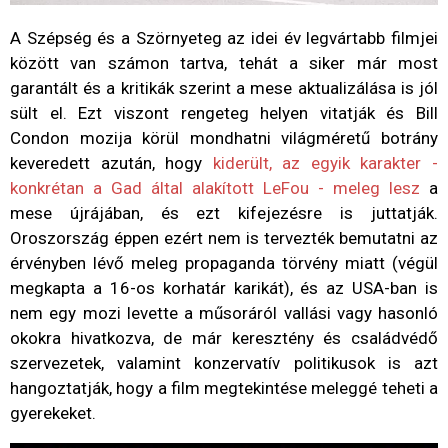
A Szépség és a Szörnyeteg az idei év legvártabb filmjei
között van számon tartva, tehát a siker már most
garantált és a kritikák szerint a mese aktualizálása is jól
sült el. Ezt viszont rengeteg helyen vitatják és Bill
Condon mozija körül mondhatni világméretű botrány
keveredett azután, hogy
kiderült, az egyik karakter -
konkrétan a Gad által alakított LeFou - meleg lesz
a
mese újrájában, és ezt kifejezésre is juttatják.
Oroszország éppen ezért nem is tervezték bemutatni az
érvényben lévő meleg propaganda törvény miatt (végül
megkapta a 16-os korhatár karikát), és az USA-ban is
nem egy mozi levette a műsoráról vallási vagy hasonló
okokra hivatkozva, de már keresztény és családvédő
szervezetek, valamint konzervatív politikusok is azt
hangoztatják, hogy a film megtekintése meleggé teheti a
gyerekeket.