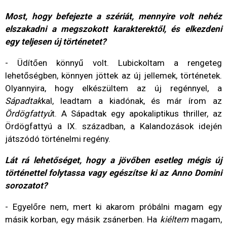
Most, hogy befejezte a szériát, mennyire volt nehéz
elszakadni a megszokott karakterektől, és elkezdeni
egy teljesen új történetet?
- Üdítően könnyű volt. Lubickoltam a rengeteg
lehetőségben, könnyen jöttek az új jellemek, történetek.
Olyannyira, hogy elkészültem az új regénnyel, a
Sápadtak
kal, leadtam a kiadónak, és már írom az
Ördögfattyú
t. A Sápadtak egy apokaliptikus thriller, az
Ördögfattyú a IX. században, a Kalandozások idején
játszódó történelmi regény.
Lát rá lehetőséget, hogy a jövőben esetleg mégis új
történettel folytassa vagy egészítse ki az Anno Domini
sorozatot?
- Egyelőre nem, mert ki akarom próbálni magam egy
másik korban, egy másik zsánerben. Ha
kiéltem
magam,