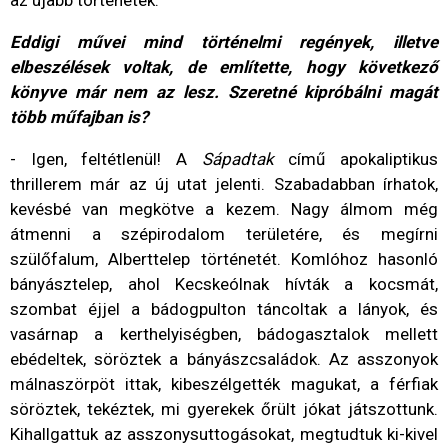
az újabb történetek.
Eddigi művei mind történelmi regények, illetve
elbeszélések voltak, de említette, hogy következő
könyve már nem az lesz. Szeretné kipróbálni magát
több műfajban is?
- Igen, feltétlenül! A
Sápadtak
című apokaliptikus
thrillerem már az új utat jelenti. Szabadabban írhatok,
kevésbé van megkötve a kezem. Nagy álmom még
átmenni a szépirodalom területére, és megírni
szülőfalum, Alberttelep történetét. Komlóhoz hasonló
bányásztelep, ahol Kecskeólnak hívták a kocsmát,
szombat éjjel a bádogpulton táncoltak a lányok, és
vasárnap a kerthelyiségben, bádogasztalok mellett
ebédeltek, söröztek a bányászcsaládok. Az asszonyok
málnaszörpöt ittak, kibeszélgették magukat, a férfiak
söröztek, tekéztek, mi gyerekek őrült jókat játszottunk.
Kihallgattuk az asszonysuttogásokat, megtudtuk ki-kivel