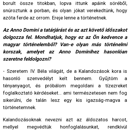
borult össze titokban, lopva ittunk apáink söréből,
snúroztunk a porban, és olyan jókat verekedtünk, hogy
azóta ferde az orrom. Ereje lenne a történetnek.
Az Anno Domini a tatárjárást és az azt követő időszakot
dolgozza fel. Mondhatjuk, hogy ez az Ön kedvence a
magyar történelemből? Van-e olyan más történelmi
korszak, amelyet az Anno Dominihez hasonlóan
szeretne feldolgozni?
- Szeretem IV. Béla világát, de a Kalandozások kora is
hasonló szenvedélyt kelt bennem. Gyűjtöm a
tényanyagot, és próbálom megoldani a tízezreket
foglalkoztató kérdéseket… ami természetesen nem fog
sikerülni, de talán lesz egy kis igazság-magva a
történetemnek.
Kalandozásoknak nevezni azt az áldozatos harcot,
mellyel megvédtük honfoglalásunkat, rendkívül