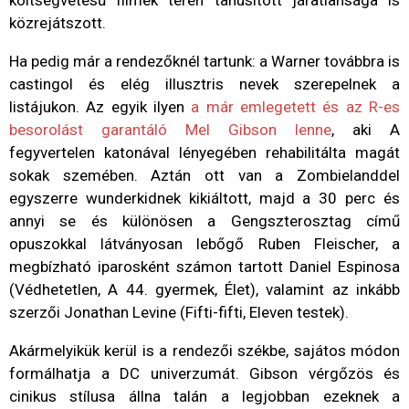
költségvetésű filmek terén tanúsított járatlansága is
közrejátszott.
Ha pedig már a rendezőknél tartunk: a Warner továbbra is
castingol és elég illusztris nevek szerepelnek a
listájukon. Az egyik ilyen
a már emlegetett és az R-es
besorolást garantáló Mel Gibson lenne
, aki A
fegyvertelen katonával lényegében rehabilitálta magát
sokak szemében. Aztán ott van a Zombielanddel
egyszerre wunderkidnek kikiáltott, majd a 30 perc és
annyi se és különösen a Gengszterosztag című
opuszokkal látványosan lebőgő Ruben Fleischer, a
megbízható iparosként számon tartott Daniel Espinosa
(Védhetetlen, A 44. gyermek, Élet), valamint az inkább
szerzői Jonathan Levine (Fifti-fifti, Eleven testek).
Akármelyikük kerül is a rendezői székbe, sajátos módon
formálhatja a DC univerzumát. Gibson vérgőzös és
cinikus stílusa állna talán a legjobban ezeknek a