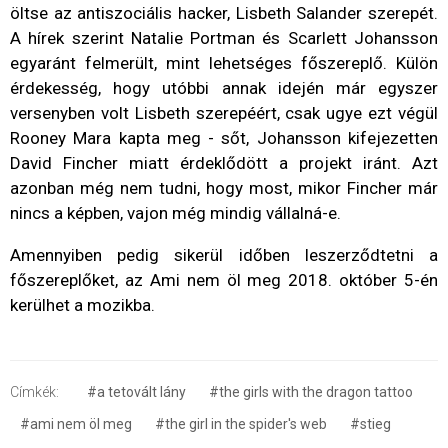
öltse az antiszociális hacker, Lisbeth Salander szerepét.
A hírek szerint Natalie Portman és Scarlett Johansson
egyaránt felmerült, mint lehetséges főszereplő. Külön
érdekesség, hogy utóbbi annak idején már egyszer
versenyben volt Lisbeth szerepéért, csak ugye ezt végül
Rooney Mara kapta meg - sőt, Johansson kifejezetten
David Fincher miatt érdeklődött a projekt iránt. Azt
azonban még nem tudni, hogy most, mikor Fincher már
nincs a képben, vajon még mindig vállalná-e.
Amennyiben pedig sikerül időben leszerződtetni a
főszereplőket, az Ami nem öl meg 2018. október 5-én
kerülhet a mozikba.
Címkék:
#a tetovált lány
#the girls with the dragon tattoo
#ami nem öl meg
#the girl in the spider's web
#stieg