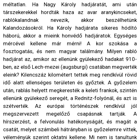
méltatlan. Ha Nagy Károly hadjáratát, ami után
társzekerekkel hordták haza az avar aranykincseket,
rablókalandnak nevezik, akkor beszélhetünk
Kalandozásokról. Ha Károly hadjárata sikeres hódító
háború, akkor a mieink honvédő hadjáratok. Egységes
mércével kellene már mérni! A kor szokása a
fosztogatás, és nem magyar találmány. Milyen rabló
hadjárat az, amikor az ellenünk gyülekező hadakat 910-
ben, az első Lech-mezei (augsburgi) csatában megverték
eleink? Kilencszáz kilométert tettek meg rendkívül rövid
idő alatt ellenséges területen és győztek. A győzelem
után, rablás helyett megkeresték a keleti frankok, szintén
ellenünk gyülekező seregét, a Rednitz-folyónál, és azt is
szétverték. Az európai történészek rendkívül jól
megszervezett megelőző csapásnak tartják. A
hírszerzést, a felvonulás hatékonyságát, és magát a
csatát, melyet számbeli hátrányban is győzelemre vittek,
véleményük szerint oktatni kellene. Mi nem is tanultunk