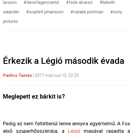
larsson
#david lagercrantz
#fede alvarez
#lisbeth
salander
#scarlett johansson
#natalie portman
#sony
pictures
Érkezik a Légió második évada
Pavlics Tamás
|
2017 március 15. 22:25
Meglepett ez bárkit is?
Pedig ez nem feltétlenül lenne annyira egyértelmű. A Fox
első szuperhősszériája, a
Légió
magával ragadta a