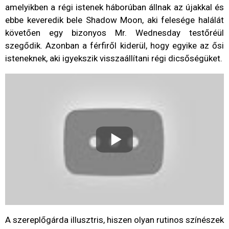
amelyikben a régi istenek háborúban állnak az újakkal és
ebbe keveredik bele Shadow Moon, aki felesége halálát
követően egy bizonyos Mr. Wednesday testőréül
szegődik. Azonban a férfiről kiderül, hogy egyike az ősi
isteneknek, aki igyekszik visszaállítani régi dicsőségüket.
A szereplőgárda illusztris, hiszen olyan rutinos színészek