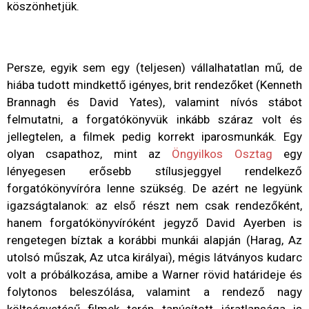
köszönhetjük.
Persze, egyik sem egy (teljesen) vállalhatatlan mű, de
hiába tudott mindkettő igényes, brit rendezőket (Kenneth
Brannagh és David Yates), valamint nívós stábot
felmutatni, a forgatókönyvük inkább száraz volt és
jellegtelen, a filmek pedig korrekt iparosmunkák. Egy
olyan csapathoz, mint az
Öngyilkos Osztag
egy
lényegesen erősebb stílusjeggyel rendelkező
forgatókönyvíróra lenne szükség. De azért ne legyünk
igazságtalanok: az első részt nem csak rendezőként,
hanem forgatókönyvíróként jegyző David Ayerben is
rengetegen bíztak a korábbi munkái alapján (Harag, Az
utolsó műszak, Az utca királyai), mégis látványos kudarc
volt a próbálkozása, amibe a Warner rövid határideje és
folytonos beleszólása, valamint a rendező nagy