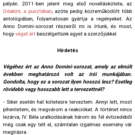
pályán. 2011-ben jelent meg első novelláskötete, az
Odakint, a pusztában
, azóta pedig közreműködött több
antológiában, folyamatosan gyártja a regényeket. Az
Anno Domini-sorozat részeiről mi is írtunk, és most,
hogy
véget ért
beszélgettünk egyet a szerzőjükkel.
Hirdetés
Végéhez ért az Anno Domini-sorozat, amely az elmúlt
években meghatározó volt az írói munkájában.
Gondolta, hogy ez a sorozat ilyen hosszú lesz? Esetleg
rövidebb vagy hosszabb lett a tervezettnél?
- Siker esetén hat kötetesre terveztem. Annyi lett, most
pihentetem, és megvárom a reakciókat. A történet nincs
lezárva, IV. Béla uralkodásának három és fél évtizedéből
még csak egy telt el, számtalan izgalmas esemény vár
megírásra.