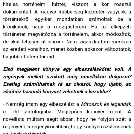
hiteles történelmi háttér, viszont a kor rosszul
dokumentált. A magyar írásbeliség kezdetén vagyunk, a
történtekről egy-két mondatban számoltak be a
krónikások, nagy a mozgásterem. Ha az elképzelt
történetet megvétózza a történelem, akkor módosítok,
de akár teljesen át is írom. Nem ragaszkodom mereven
az eredeti vonalhoz, menet közben sokszor változtatok,
ha jobb ötletem támad.
Első megjelent könyve egy elbeszéléskötet volt. A
regények mellett szokott még novellákon dolgozni?
Esetleg számíthatnak rá az olvasói, hogy újabb, az
elsőhöz hasonló könyvet vehetnek a kezükbe?
- Nemrég írtam egy elbeszélést a
Mítoszok és legendák
c. TRT antológiába. Meglepően könnyen ment. A
novellista múltam segít abban, hogy ne folyjon szét a
regényem, a regényírói abban, hogy könnyen szülessenek