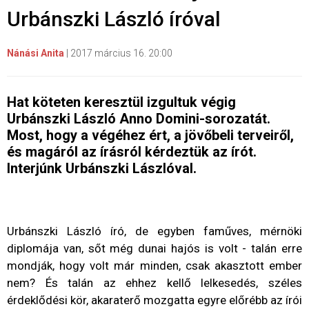
Urbánszki László íróval
Nánási Anita
|
2017 március 16. 20:00
Hat köteten keresztül izgultuk végig
Urbánszki László Anno Domini-sorozatát.
Most, hogy a végéhez ért, a jövőbeli terveiről,
és magáról az írásról kérdeztük az írót.
Interjúnk Urbánszki Lászlóval.
Urbánszki László író, de egyben faműves, mérnöki
diplomája van, sőt még dunai hajós is volt - talán erre
mondják, hogy volt már minden, csak akasztott ember
nem? És talán az ehhez kellő lelkesedés, széles
érdeklődési kör, akaraterő mozgatta egyre előrébb az írói