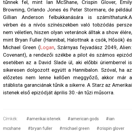
tűnnek fel, mint Ian McShane, Crispin Glover, Emily
Browning, Orlando Jones és Peter Stormare, de például
Gillian Anderson felbukkanására is számíthatunk.A
vérben és a nívós színészekben való tobzódás persze
nem véletlen, hiszen olyan veteránok álltak a show élére,
mint Bryan Fuller (Hannibal, Halottnak a csók, Hősök) és
Michael Green (
Logan
, Szárnyas fejvadász 2049, Alien:
Covenant), a rendezői székbe a pilot és számos epizód
esetében az a David Slade ül, aki előbbi úriemberrel is
sikeresen dolgozott együtt a Hannibalon. Szóval, ha az
előzetes nem lenne kellően meggyőző, akkor már a
stáblista garanciának tűnik a sikerre. A Starz az Amerikai
istenek első epizódját április 30.-án tűzi műsorra.
Címkék:
#amerikai istenek
#american gods
#ian
mcshane
#bryan fuller
#michael green
#crispin glover