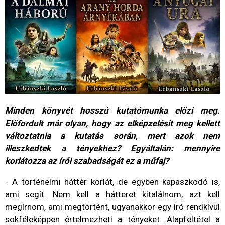
Minden könyvét hosszú kutatómunka előzi meg.
Előfordult már olyan, hogy az elképzelésit meg kellett
változtatnia a kutatás során, mert azok nem
illeszkedtek a tényekhez? Egyáltalán: mennyire
korlátozza az írói szabadságát ez a műfaj?
- A történelmi háttér korlát, de egyben kapaszkodó is,
ami segít. Nem kell a hátteret kitalálnom, azt kell
megírnom, ami megtörtént, ugyanakkor egy író rendkívül
sokféleképpen értelmezheti a tényeket. Alapfeltétel a