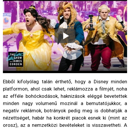
Ebből kifolyólag talán érthető, hogy a Disney minden
platformon, ahol csak lehet, reklámozza a filmjét, noha
az efféle bohóckodások, haknizások eléggé bevetettek
minden nagy volumenű mozinál a bemutatójukkor, a
negatív reklámok, botrányok pedig meg is dobhatják a
nézettséget, habár ha konkrét piacok esnek ki (mint az
orosz), az a nemzetközi bevételeket is visszavetheti. A