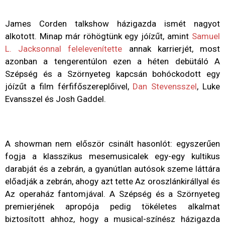
James Corden talkshow házigazda ismét nagyot
alkotott. Minap már röhögtünk egy jóízűt, amint
Samuel
L. Jacksonnal felelevenítette
annak karrierjét, most
azonban a tengerentúlon ezen a héten debütáló A
Szépség és a Szörnyeteg kapcsán bohóckodott egy
jóízűt a film férfifőszereplőivel,
Dan Stevensszel
, Luke
Evansszel és Josh Gaddel.
A showman nem először csinált hasonlót: egyszerűen
fogja a klasszikus mesemusicalek egy-egy kultikus
darabját és a zebrán, a gyanútlan autósok szeme láttára
előadják a zebrán, ahogy azt tette Az oroszlánkirállyal és
Az operaház fantomjával. A Szépség és a Szörnyeteg
premierjének apropója pedig tökéletes alkalmat
biztosított ahhoz, hogy a musical-színész házigazda