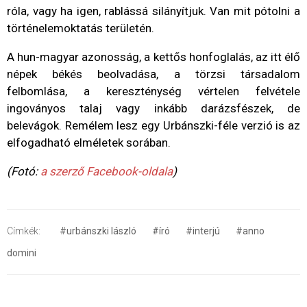
róla, vagy ha igen, rablássá silányítjuk. Van mit pótolni a
történelemoktatás területén.
A hun-magyar azonosság, a kettős honfoglalás, az itt élő
népek békés beolvadása, a törzsi társadalom
felbomlása, a kereszténység vértelen felvétele
ingoványos talaj vagy inkább darázsfészek, de
belevágok. Remélem lesz egy Urbánszki-féle verzió is az
elfogadható elméletek sorában.
(Fotó:
a szerző Facebook-oldala
)
Címkék:
#urbánszki lászló
#író
#interjú
#anno
domini