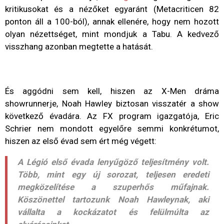
kritikusokat és a nézőket egyaránt (Metacriticen 82
ponton áll a 100-ból), annak ellenére, hogy nem hozott
olyan nézettséget, mint mondjuk a Tabu. A kedvező
visszhang azonban megtette a hatását.
És aggódni sem kell, hiszen az X-Men dráma
showrunnerje, Noah Hawley biztosan visszatér a show
következő évadára. Az FX program igazgatója, Eric
Schrier nem mondott egyelőre semmi konkrétumot,
hiszen az első évad sem ért még végett:
A Légió első évada lenyűgöző teljesítmény volt.
Több, mint egy új sorozat, teljesen eredeti
megközelítése a szuperhős műfajnak.
Köszönettel tartozunk Noah Hawleynak, aki
vállalta a kockázatot és felülmúlta az