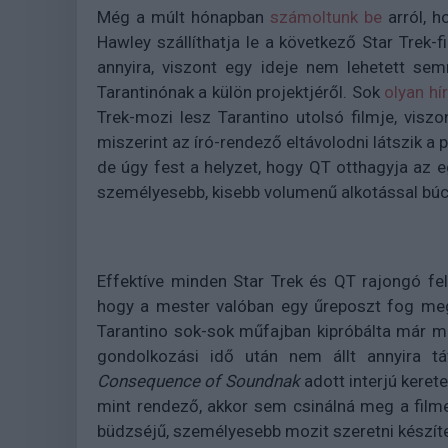
Még a múlt hónapban
számoltunk be
arról, h
Hawley szállíthatja le a következő Star Trek-
annyira, viszont egy ideje nem lehetett se
Tarantinónak a külön projektjéről. Sok
olyan hír
Trek-mozi lesz Tarantino utolsó filmje, viszo
miszerint az író-rendező eltávolodni látszik a 
de úgy fest a helyzet, hogy QT otthagyja az 
személyesebb, kisebb volumenű alkotással búcs
Effektíve minden Star Trek és QT rajongó fe
hogy a mester valóban egy űreposzt fog meg
Tarantino sok-sok műfajban kipróbálta már mag
gondolkozási idő után nem állt annyira t
Consequence of Soundnak
adott interjú kerete
mint rendező, akkor sem csinálná meg a filme
büdzséjű, személyesebb mozit szeretni készíte