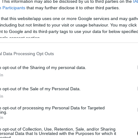
. This information may also be disclosed by us to third parties on the
IA
Participants
that may further disclose it to other third parties.
 that this website/app uses one or more Google services and may gath
including but not limited to your visit or usage behaviour. You may click 
 to Google and its third-party tags to use your data for below specifi
ogle consent section.
Tetszik
l Data Processing Opt Outs
o opt-out of the Sharing of my personal data.
zászólások
In
o opt-out of the Sale of my Personal Data.
In
ak sorozatot
to opt-out of processing my Personal Data for Targeted
ing.
In
o opt-out of Collection, Use, Retention, Sale, and/or Sharing
ersonal Data that Is Unrelated with the Purposes for which it
lected.