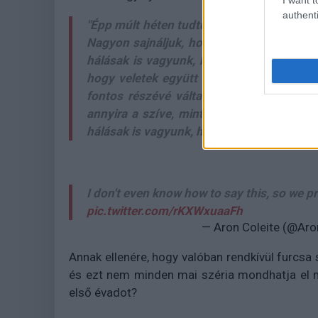
authenti
"Épp múlt héten tudtuk meg mi is, hogy a
Nagyon sajnáljuk, hogy nem tudtuk ezt h
hálásak is vagyunk, hogy velünk voltatok
hogy veletek együtt mehettünk végig ezen
fontos részévé váltatok ennek a showna
annyira a szíve, mint nekünk, tudva azt
hálásak is vagyunk, hogy eddig eljutottunk
I don't even know how to say this, so we p
pic.twitter.com/rKXWxuaaFh
— Aron Coleite (@Aro
Annak ellenére, hogy valóban rendkívül furcsa s
és ezt nem minden mai széria mondhatja el mag
első évadot?