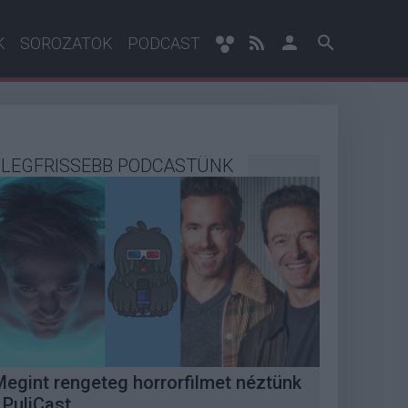
K
SOROZATOK
PODCAST
LEGFRISSEBB PODCASTÜNK
Megint rengeteg horrorfilmet néztünk
 PuliCast