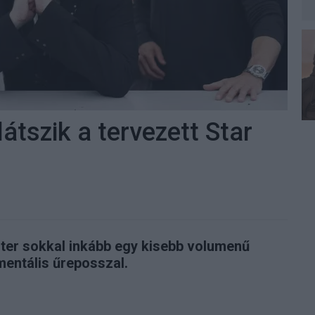
látszik a tervezett Star
ster sokkal inkább egy kisebb volumenű
entális űreposszal.