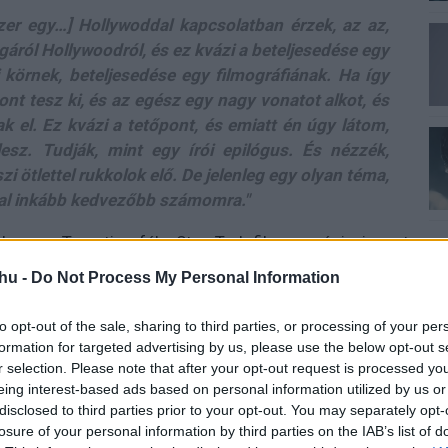
zer egy…] Hollywoddal kapcsolatban érzek, az az,
ról Hollywoodról, és ez kvázi a beteljesedése egy
 körnek, beteljesedése egy filmográfiának. Ha így
nt tesz ki, és az egész egy nagy vonatot alkot, és
 el. Ez kvázi a tetőpont, és emiatt én úgy látom,
esz. Tudják, mint egy írói epilógus. És nézzék,
i ötlettel rukkolok elő. De jelenleg egy olyan téma,
al inkább kedvezőbb számomra."
be egy Tarantino-féle Star Trek-filmre, mégis igazat
 állított. Azzal, hogy magára és az előző mozijainak a
hu -
Do Not Process My Personal Information
ől az alkotói szenvedély és a filmkészítés iránti vágy.
kotónál, mint maga Quentin Tarantino) igencsak fontos
to opt-out of the sale, sharing to third parties, or processing of your per
 gondoltok, igaza van QT-nak vagy sem?
formation for targeted advertising by us, please use the below opt-out s
r selection. Please note that after your opt-out request is processed y
eing interest-based ads based on personal information utilized by us or
disclosed to third parties prior to your opt-out. You may separately opt-
rantino
#volt egyszer egy hollywood
#once upon a time in
losure of your personal information by third parties on the IAB’s list of