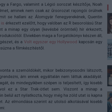
ogy a Fargo, valamint a Légió sorozat készítője, Noah
filmet, aminek nem csak az űrsorozat rajongói örülnek
mmit se hallani az Álomgyár fenegyerekének, Quentin
 is
érkezett ezelőtt, hogy valóban az R besorolású Star
nt a minap egy olyan (kevésbé örömteli) hír érkezett,
produkciótól. Elviekben maga a forgatókönyv készen áll,
egészet, és a
Volt egyszer egy Hollywood
kapcsán egy
úzna a filmkészítéstől.
lvonta a szemöldökét, mikor bebizonyosodni látszott,
rendezni, ám ennek egyáltalán nem láttuk akadályát.
át, és mindegyikben szépen is teljesített, így kisebb
ávol ez a Star Trek-ötlet sem. Viszont a minap a
in belül azt nyilatkozta, hogy még ha zöld utat is kapna
t. Az elmondása szerint az utolsó alkotásával kisebb
ni: