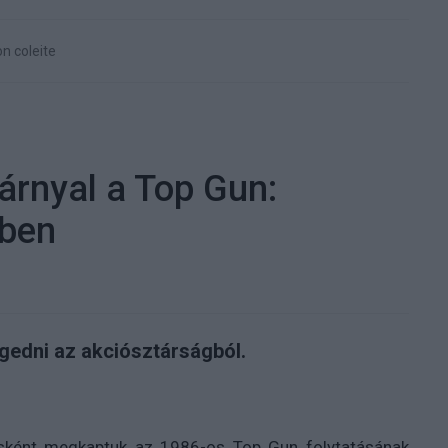
n coleite
árnyal a Top Gun:
ében
gedni az akciósztárságból.
pásként megkaptuk
az 1986-os Top Gun folytatásának