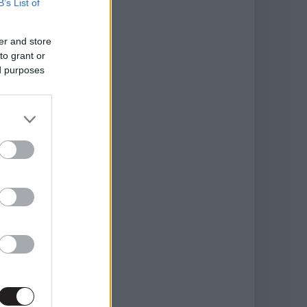
B’s List of
er and store
to grant or
ed purposes