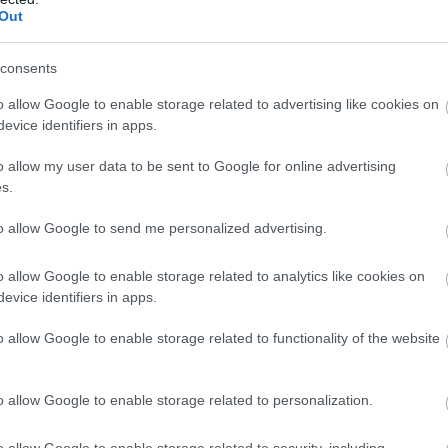
nyilatkozott a széria készítője is.
Out
consents
októberben elstartolt új netflixes sorozat, a
Daybreak
,
o allow Google to enable storage related to advertising like cookies on
og elkészülni a második évad. A történet egy csapat
evice identifiers in apps.
ját maguk identitásával küszködnek, mint mindenki más
o allow my user data to be sent to Google for online advertising
kukban liheg. Ez így leírva nem hat annyira magával
s.
zeti magát, a karakterekkel pedig valóban tudunk
gadja a néző figyelmét. Pontosan emiatt annyira fájó,
to allow Google to send me personalized advertising.
o allow Google to enable storage related to analytics like cookies on
evice identifiers in apps.
o allow Google to enable storage related to functionality of the website
ődött ezen a döntésen, hiszen elmondása szerint a
get, ennek ellenére elkaszálták. Ahhoz képest, hogy ez
hány sort, amiben megköszönte a lehetőséget, hogy egy
o allow Google to enable storage related to personalization.
us történetből, és leginkább a nézőknek hálás emiatt.
o allow Google to enable storage related to security, including