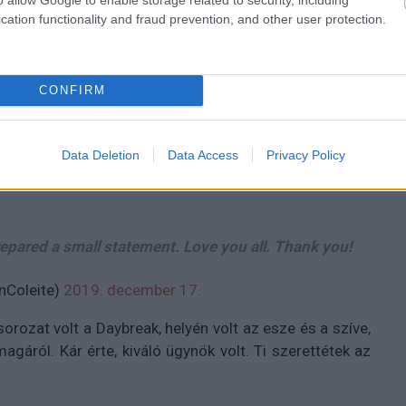
cation functionality and fraud prevention, and other user protection.
 Daybreak nem fog visszatérni egy második évadra.
amarabb megosztani veletek, de egyben rendkívül
 ezeknél az utolsó tweeteknél. Nagyon köszönjük,
CONFIRM
 a furcsa, szörnyekkel teli úton, és hogy ennyire
k és az elkészítésének. Senkinek nem tört össze
, hogy nem mutathatunk többet nektek. De egyben
Data Deletion
Data Access
Privacy Policy
."
repared a small statement. Love you all. Thank you!
nColeite)
2019. december 17.
orozat volt a Daybreak, helyén volt az esze és a szíve,
áról. Kár érte, kiváló ügynök volt. Ti szerettétek az