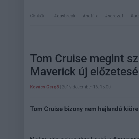
Címkék:
#daybreak
#netflix
#sorozat
#aro
Tom Cruise megint sz
Maverick új előzetes
Kovács Gergő
|
2019 december 16. 15:00
Tom Cruise bizony nem hajlandó kiöre
Miután idén nyáron derült égből villámcsa